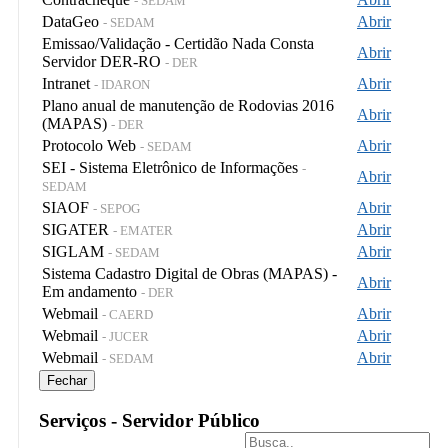
- SEDAM
DataGeo
Abrir
- SEDAM
Emissao/Validação - Certidão Nada Consta
Abrir
Servidor DER-RO
- DER
Intranet
Abrir
- IDARON
Plano anual de manutenção de Rodovias 2016
Abrir
(MAPAS)
- DER
Protocolo Web
Abrir
- SEDAM
SEI - Sistema Eletrônico de Informações
-
Abrir
SEDAM
SIAOF
Abrir
- SEPOG
SIGATER
Abrir
- EMATER
SIGLAM
Abrir
- SEDAM
Sistema Cadastro Digital de Obras (MAPAS) -
Abrir
Em andamento
- DER
Webmail
Abrir
- CAERD
Webmail
Abrir
- JUCER
Webmail
Abrir
- SEDAM
Fechar
Serviços - Servidor Público