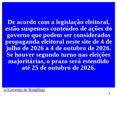
De acordo com a legislação eleitoral,
estão suspensos conteúdos de ações do
governo que podem ser considerados
propaganda eleitoral neste site de 4 de
julho de 2026 a 4 de outubro de 2026.
Se houver segundo turno nas eleições
majoritárias, o prazo será estendido
até 25 de outubro de 2026.