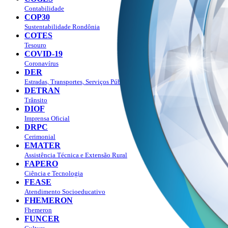
Contabilidade
COP30
Sustentabilidade Rondônia
COTES
Tesouro
COVID-19
Coronavírus
DER
Estradas, Transportes, Serviços Públicos
DETRAN
Trânsito
DIOF
Imprensa Oficial
DRPC
Cerimonial
EMATER
Assistência Técnica e Extensão Rural
FAPERO
Ciência e Tecnologia
FEASE
Atendimento Socioeducativo
FHEMERON
Fhemeron
FUNCER