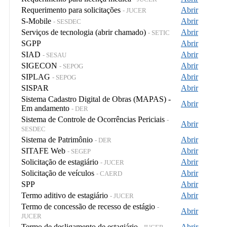
Requerimento para solicitações
Abrir
- JUCER
S-Mobile
Abrir
- SESDEC
Serviços de tecnologia (abrir chamado)
Abrir
- SETIC
SGPP
Abrir
SIAD
Abrir
- SESAU
SIGECON
Abrir
- SEPOG
SIPLAG
Abrir
- SEPOG
SISPAR
Abrir
Sistema Cadastro Digital de Obras (MAPAS) -
Abrir
Em andamento
- DER
Sistema de Controle de Ocorrências Periciais
-
Abrir
SESDEC
Sistema de Patrimônio
Abrir
- DER
SITAFE Web
Abrir
- SEGEP
Solicitação de estagiário
Abrir
- JUCER
Solicitação de veículos
Abrir
- CAERD
SPP
Abrir
Termo aditivo de estagiário
Abrir
- JUCER
Termo de concessão de recesso de estágio
-
Abrir
JUCER
Termo de desligamento de estagiário
Abrir