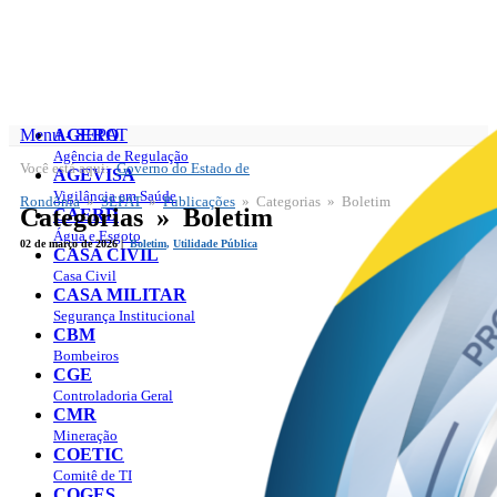
Menu - SEPAT
AGERO
Agência de Regulação
Você está aqui:
Governo do Estado de
SEPAT
AGEVISA
Publicações
Vigilância em Saúde
Rondônia
»
SEPAT
»
Publicações
» Categorias » Boletim
Categorias » Boletim
CAERD
Água e Esgoto
02 de março de 2026 |
Boletim
,
Utilidade Pública
CASA CIVIL
Casa Civil
CASA MILITAR
Segurança Institucional
CBM
Bombeiros
CGE
Controladoria Geral
CMR
Mineração
COETIC
Comitê de TI
COGES