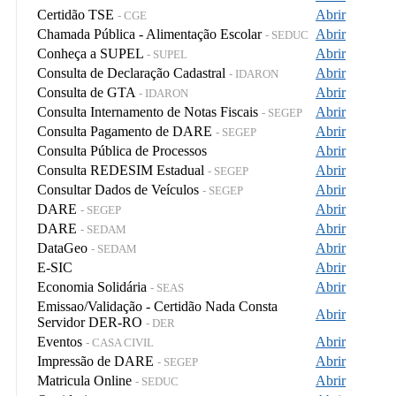
Certidão TSE
Abrir
- CGE
Chamada Pública - Alimentação Escolar
Abrir
- SEDUC
Conheça a SUPEL
Abrir
- SUPEL
Consulta de Declaração Cadastral
Abrir
- IDARON
Consulta de GTA
Abrir
- IDARON
Consulta Internamento de Notas Fiscais
Abrir
- SEGEP
Consulta Pagamento de DARE
Abrir
- SEGEP
Consulta Pública de Processos
Abrir
Consulta REDESIM Estadual
Abrir
- SEGEP
Consultar Dados de Veículos
Abrir
- SEGEP
DARE
Abrir
- SEGEP
DARE
Abrir
- SEDAM
DataGeo
Abrir
- SEDAM
E-SIC
Abrir
Economia Solidária
Abrir
- SEAS
Emissao/Validação - Certidão Nada Consta
Abrir
Servidor DER-RO
- DER
Eventos
Abrir
- CASA CIVIL
Impressão de DARE
Abrir
- SEGEP
Matricula Online
Abrir
- SEDUC