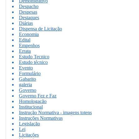
Demonstrativo
Despacho
Despesas
Destaques
Diárias
Dispensa de Licitação
Economia
Edital
Empenhos
Errata
Estudo Tecnico
Estudo técnico
Evento
Formulário
Gabarito
galeria
Governo
Governo Fez e Faz
Homologação
Institucional
Instrução Normativa - imagens totens
Instruções Normativas
Legislação
Lei
Licitações