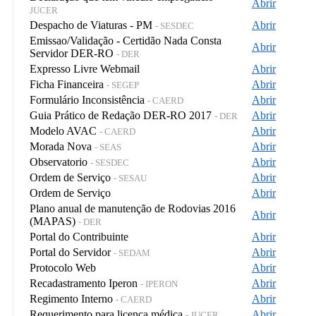
Abrir
JUCER
Despacho de Viaturas - PM
Abrir
- SESDEC
Emissao/Validação - Certidão Nada Consta
Abrir
Servidor DER-RO
- DER
Expresso Livre Webmail
Abrir
Ficha Financeira
Abrir
- SEGEP
Formulário Inconsistência
Abrir
- CAERD
Guia Prático de Redação DER-RO 2017
Abrir
- DER
Modelo AVAC
Abrir
- CAERD
Morada Nova
Abrir
- SEAS
Observatorio
Abrir
- SESDEC
Ordem de Serviço
Abrir
- SESAU
Ordem de Serviço
Abrir
Plano anual de manutenção de Rodovias 2016
Abrir
(MAPAS)
- DER
Portal do Contribuinte
Abrir
Portal do Servidor
Abrir
- SEDAM
Protocolo Web
Abrir
Recadastramento Iperon
Abrir
- IPERON
Regimento Interno
Abrir
- CAERD
Requerimento para licença médica
Abrir
- JUCER