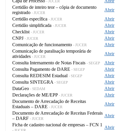
Capa de Processo
Abrir
- JUCER
Certidão de inteiro teor – cópia de documento
Abrir
registrado
- JUCER
Certidão específica
Abrir
- JUCER
Certidão simplificada
Abrir
- JUCER
Checklist
Abrir
- JUCER
CNPJ
Abrir
- JUCER
Comunicação de funcionamento
Abrir
- JUCER
Comunicação de paralisação temporária de
Abrir
atividades
- JUCER
Consulta Internamento de Notas Fiscais
Abrir
- SEGEP
Consulta Pagamento de DARE
Abrir
- SEGEP
Consulta REDESIM Estadual
Abrir
- SEGEP
Consulta SINTEGRA
Abrir
- SEGEP
DataGeo
Abrir
- SEDAM
Declarações de ME/EPP
Abrir
- JUCER
Documento de Arrecadação de Receitas
Abrir
Estaduais – DARE
- JUCER
Documento de Arrecadação de Receitas Federais
Abrir
– DARF
- JUCER
Ficha de cadastro nacional de empresas – FCN 1
Abrir
- JUCER