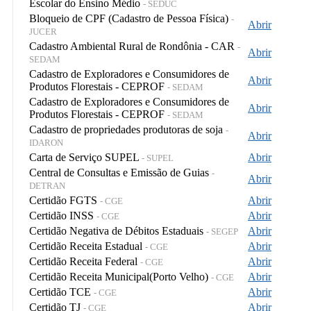
Escolar do Ensino Médio
- SEDUC
Bloqueio de CPF (Cadastro de Pessoa Física)
-
Abrir
JUCER
Cadastro Ambiental Rural de Rondônia - CAR
-
Abrir
SEDAM
Cadastro de Exploradores e Consumidores de
Abrir
Produtos Florestais - CEPROF
- SEDAM
Cadastro de Exploradores e Consumidores de
Abrir
Produtos Florestais - CEPROF
- SEDAM
Cadastro de propriedades produtoras de soja
-
Abrir
IDARON
Carta de Serviço SUPEL
Abrir
- SUPEL
Central de Consultas e Emissão de Guias
-
Abrir
DETRAN
Certidão FGTS
Abrir
- CGE
Certidão INSS
Abrir
- CGE
Certidão Negativa de Débitos Estaduais
Abrir
- SEGEP
Certidão Receita Estadual
Abrir
- CGE
Certidão Receita Federal
Abrir
- CGE
Certidão Receita Municipal(Porto Velho)
Abrir
- CGE
Certidão TCE
Abrir
- CGE
Certidão TJ
Abrir
- CGE