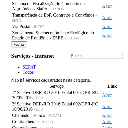
Sistema de Fiscalização do Comércio de
Abrir
Agrotóxico - Siafro
- IDARON
Transparência da EpR Contratos e Convênios
-
Abrir
SETIC
Via Postal
Abrir
- JUCER
Zoneamento Socioeconômico e Ecológico do
Abrir
Estado de Rondônia - ZSEE
- SEDAM
Fechar
Serviços - Intranet
SEPAT
Todos
Não há serviços cadastrados nesta categoria.
Serviço
Link
1º Seletivo DER-RO 2016 Edital 001/DER-RO
Abrir
30/05/2016
- DER
2º Seletivo DER-RO 2016 Edital 002/DER-RO
Abrir
10/06/2016
- DER
Chamado Técnico
Abrir
- SEDAM
Contra-cheque
Abrir
- JUCER
Contracheque
Abrir