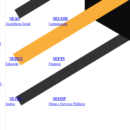
SEAS
SECOM
Assistência Social
Comunicação
l
SEDUC
SEFIN
Educação
Finanças
Administração e Recursos Humanos
SEJUS
SEOSP
Justiça
Obras e Serviços Públicos