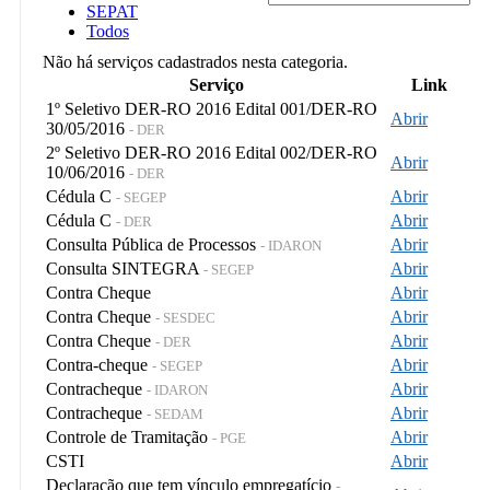
SEPAT
Todos
Não há serviços cadastrados nesta categoria.
Serviço
Link
1º Seletivo DER-RO 2016 Edital 001/DER-RO
Abrir
30/05/2016
- DER
2º Seletivo DER-RO 2016 Edital 002/DER-RO
Abrir
10/06/2016
- DER
Cédula C
Abrir
- SEGEP
Cédula C
Abrir
- DER
Consulta Pública de Processos
Abrir
- IDARON
Consulta SINTEGRA
Abrir
- SEGEP
Contra Cheque
Abrir
Contra Cheque
Abrir
- SESDEC
Contra Cheque
Abrir
- DER
Contra-cheque
Abrir
- SEGEP
Contracheque
Abrir
- IDARON
Contracheque
Abrir
- SEDAM
Controle de Tramitação
Abrir
- PGE
CSTI
Abrir
Declaração que tem vínculo empregatício
-