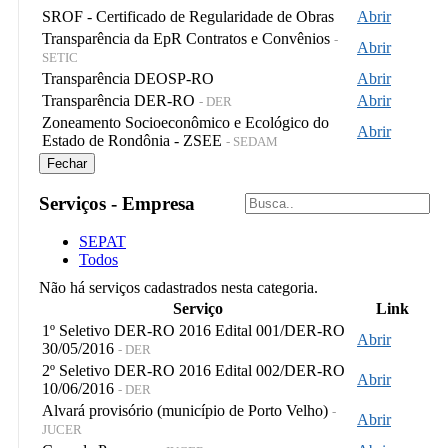
SROF - Certificado de Regularidade de Obras
Abrir
Transparência da EpR Contratos e Convênios
-
Abrir
SETIC
Transparência DEOSP-RO
Abrir
Transparência DER-RO
Abrir
- DER
Zoneamento Socioeconômico e Ecológico do
Abrir
Estado de Rondônia - ZSEE
- SEDAM
Fechar
Serviços - Empresa
SEPAT
Todos
Não há serviços cadastrados nesta categoria.
Serviço
Link
1º Seletivo DER-RO 2016 Edital 001/DER-RO
Abrir
30/05/2016
- DER
2º Seletivo DER-RO 2016 Edital 002/DER-RO
Abrir
10/06/2016
- DER
Alvará provisório (município de Porto Velho)
-
Abrir
JUCER