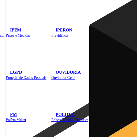
IPEM
IPERON
Instituto de Educação em Saúde Pública
Pesos e Medidas
Previdência
LGPD
OUVIDORIA
Proteção de Dados Pessoais
Ouvidoria-Geral
PM
POLITEC
Polícia Militar
Polícia Técnico-Científica