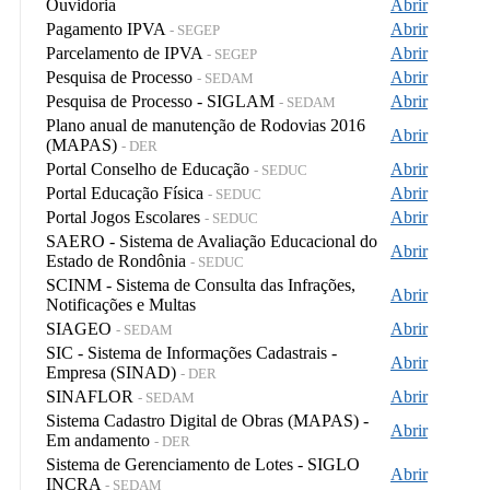
Ouvidoria
Abrir
Pagamento IPVA
Abrir
- SEGEP
Parcelamento de IPVA
Abrir
- SEGEP
Pesquisa de Processo
Abrir
- SEDAM
Pesquisa de Processo - SIGLAM
Abrir
- SEDAM
Plano anual de manutenção de Rodovias 2016
Abrir
(MAPAS)
- DER
Portal Conselho de Educação
Abrir
- SEDUC
Portal Educação Física
Abrir
- SEDUC
Portal Jogos Escolares
Abrir
- SEDUC
SAERO - Sistema de Avaliação Educacional do
Abrir
Estado de Rondônia
- SEDUC
SCINM - Sistema de Consulta das Infrações,
Abrir
Notificações e Multas
SIAGEO
Abrir
- SEDAM
SIC - Sistema de Informações Cadastrais -
Abrir
Empresa (SINAD)
- DER
SINAFLOR
Abrir
- SEDAM
Sistema Cadastro Digital de Obras (MAPAS) -
Abrir
Em andamento
- DER
Sistema de Gerenciamento de Lotes - SIGLO
Abrir
INCRA
- SEDAM