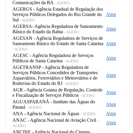
Comunicações da BA
- AGERO
AGERGS - Agência Estadual de Regulação dos
Serviços Públicos Delegados do Rio Grande do
Abrir
Sul
- AGERO
AGERSA- Agência Reguladora de Saneamento
Abrir
Básico do Estado da Bahia
- AGERO
AGESAN - Agência Reguladora de Serviços de
Saneamento Básico do Estado de Santa Catarina
Abrir
- AGERO
AGESC - Agência Reguladora de Serviços
Abrir
Públicos de Santa Catarina
- AGERO
AGETRANSP - Agência Reguladora de
Serviços Públicos Concedidos de Transportes
Abrir
Aquaviários, Ferroviários e Metroviários e de
Rodovias do Estado do RJ
- AGERO
AGR - Agência Goiana de Regulação, Controle
Abrir
e Fiscalização de Serviços Públicos
- AGERO
AGUASPARANÁ - Instituto das Águas do
Abrir
Paraná
- AGERO
ANA - Agência Nacional de Águas
Abrir
- AGERO
ANAC - Agência Nacional de Aviação Civil
-
Abrir
AGERO
ANCINE - Agência Nacional do Cinema
-