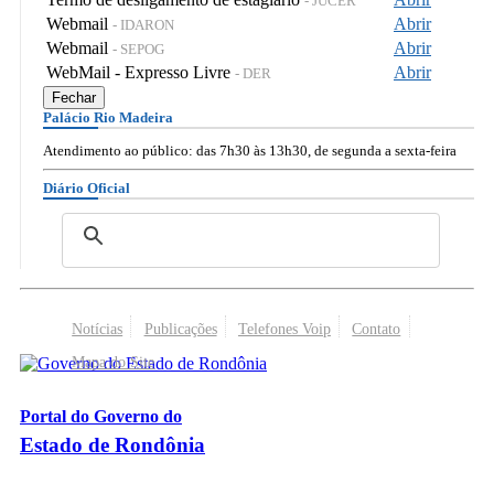
- JUCER
Webmail
Abrir
- IDARON
Webmail
Abrir
- SEPOG
WebMail - Expresso Livre
Abrir
- DER
Fechar
Palácio Rio Madeira
Atendimento ao público: das 7h30 às 13h30, de segunda a sexta-feira
Diário Oficial
Notícias
Publicações
Telefones Voip
Contato
Mapa do Site
Portal do Governo do
Estado de Rondônia
Palácio Rio Madeira
- Av. Farquar, 2986 - Bairro Pedrinhas