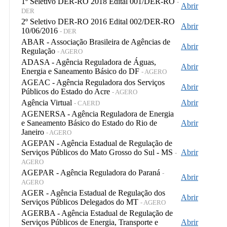
1º Seletivo DER-RO 2018 Edital 001/DER-RO
-
Abrir
DER
2º Seletivo DER-RO 2016 Edital 002/DER-RO
Abrir
10/06/2016
- DER
ABAR - Associação Brasileira de Agências de
Abrir
Regulação
- AGERO
ADASA - Agência Reguladora de Águas,
Abrir
Energia e Saneamento Básico do DF
- AGERO
AGEAC - Agência Reguladora dos Serviços
Abrir
Públicos do Estado do Acre
- AGERO
Agência Virtual
Abrir
- CAERD
AGENERSA - Agência Reguladora de Energia
e Saneamento Básico do Estado do Rio de
Abrir
Janeiro
- AGERO
AGEPAN - Agência Estadual de Regulação de
Serviços Públicos do Mato Grosso do Sul - MS
Abrir
-
AGERO
AGEPAR - Agência Reguladora do Paraná
-
Abrir
AGERO
AGER - Agência Estadual de Regulação dos
Abrir
Serviços Públicos Delegados do MT
- AGERO
AGERBA - Agência Estadual de Regulação de
Serviços Públicos de Energia, Transporte e
Abrir