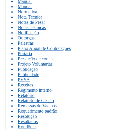
Manual
Manual
Normativa
Nota Técnica
Notas de Pesar
Notas Técnicas
Notificação
Outorgas
Palestras
Plano Anual de Contratações
Portaria
Prestação de contas
Projeto Voluntariar
Publicação
Publicidade
PVSA
Receitas
Regimento interno
Relatório
Relatório de Gestão
Remessas de Vacinas
Requerimento padrão
Resolução
Resultados
Rondônia