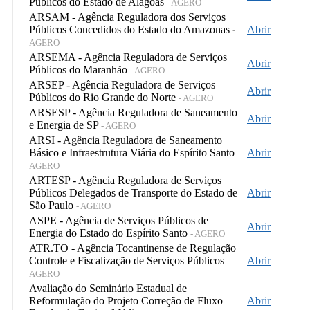
Públicos do Estado de Alagoas
- AGERO
ARSAM - Agência Reguladora dos Serviços
Públicos Concedidos do Estado do Amazonas
Abrir
-
AGERO
ARSEMA - Agência Reguladora de Serviços
Abrir
Públicos do Maranhão
- AGERO
ARSEP - Agência Reguladora de Serviços
Abrir
Públicos do Rio Grande do Norte
- AGERO
ARSESP - Agência Reguladora de Saneamento
Abrir
e Energia de SP
- AGERO
ARSI - Agência Reguladora de Saneamento
Básico e Infraestrutura Viária do Espírito Santo
Abrir
-
AGERO
ARTESP - Agência Reguladora de Serviços
Públicos Delegados de Transporte do Estado de
Abrir
São Paulo
- AGERO
ASPE - Agência de Serviços Públicos de
Abrir
Energia do Estado do Espírito Santo
- AGERO
ATR.TO - Agência Tocantinense de Regulação
Controle e Fiscalização de Serviços Públicos
Abrir
-
AGERO
Avaliação do Seminário Estadual de
Reformulação do Projeto Correção de Fluxo
Abrir