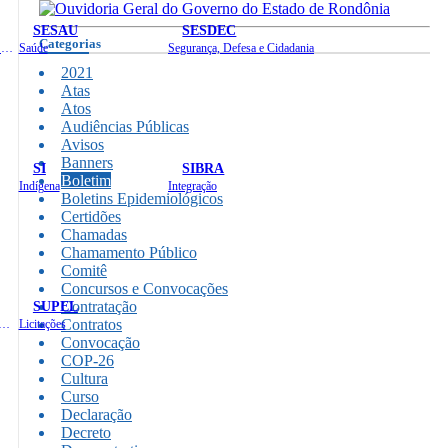
SESAU
SESDEC
Categorias
Planejamento, Orçamento e Gestão
Saúde
Segurança, Defesa e Cidadania
2021
Atas
Atos
Audiências Públicas
Avisos
Banners
SI
SIBRA
Boletim
Indígena
Integração
Boletins Epidemiológicos
Certidões
Chamadas
Chamamento Público
Comitê
Concursos e Convocações
SUPEL
Contratação
Contratos
 de Gastos Públicos Administrativos
Licitações
Convocação
COP-26
Cultura
Curso
Declaração
Decreto