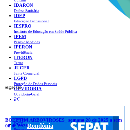
Cultura
IDARON
Defesa Sanitária
IDEP
Educação Profissional
IESPRO
Instituto de Educação em Saúde Pública
IPEM
Pesos e Medidas
IPERON
Previdência
ITERON
Terras
JUCER
Junta Comercial
LGPD
Proteção de Dados Pessoais
08/08/2026
OUVIDORIA
Ouvidoria-Geral
Portal do Governo do
Estado de Rondônia
PC
Governo
de
Polícia Civil
BOLETIM ARBOVIROSES_ semana 28 de 2025 a sem
PGE
Rondônia
08 de 2026
Procuradoria Geral