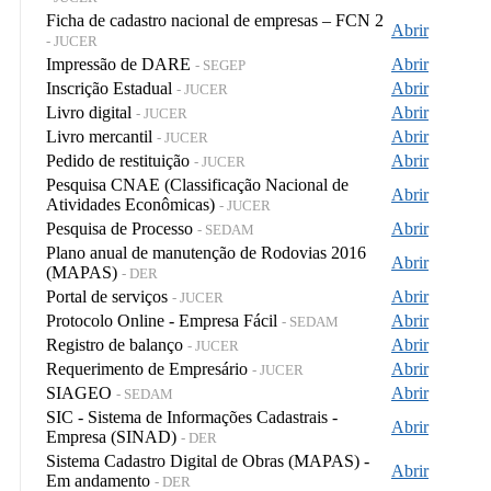
Ficha de cadastro nacional de empresas – FCN 2
Abrir
- JUCER
Impressão de DARE
Abrir
- SEGEP
Inscrição Estadual
Abrir
- JUCER
Livro digital
Abrir
- JUCER
Livro mercantil
Abrir
- JUCER
Pedido de restituição
Abrir
- JUCER
Pesquisa CNAE (Classificação Nacional de
Abrir
Atividades Econômicas)
- JUCER
Pesquisa de Processo
Abrir
- SEDAM
Plano anual de manutenção de Rodovias 2016
Abrir
(MAPAS)
- DER
Portal de serviços
Abrir
- JUCER
Protocolo Online - Empresa Fácil
Abrir
- SEDAM
Registro de balanço
Abrir
- JUCER
Requerimento de Empresário
Abrir
- JUCER
SIAGEO
Abrir
- SEDAM
SIC - Sistema de Informações Cadastrais -
Abrir
Empresa (SINAD)
- DER
Sistema Cadastro Digital de Obras (MAPAS) -
Abrir
Em andamento
- DER