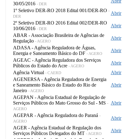
Abrir
30/05/2016
- DER
1º Seletivo DER-RO 2018 Edital 001/DER-RO
-
Abrir
DER
2º Seletivo DER-RO 2016 Edital 002/DER-RO
Abrir
10/06/2016
- DER
ABAR - Associação Brasileira de Agências de
Abrir
Regulação
- AGERO
ADASA - Agência Reguladora de Águas,
Abrir
Energia e Saneamento Básico do DF
- AGERO
AGEAC - Agência Reguladora dos Serviços
Abrir
Públicos do Estado do Acre
- AGERO
Agência Virtual
Abrir
- CAERD
AGENERSA - Agência Reguladora de Energia
e Saneamento Básico do Estado do Rio de
Abrir
Janeiro
- AGERO
AGEPAN - Agência Estadual de Regulação de
Serviços Públicos do Mato Grosso do Sul - MS
Abrir
-
AGERO
AGEPAR - Agência Reguladora do Paraná
-
Abrir
AGERO
AGER - Agência Estadual de Regulação dos
Abrir
Serviços Públicos Delegados do MT
- AGERO