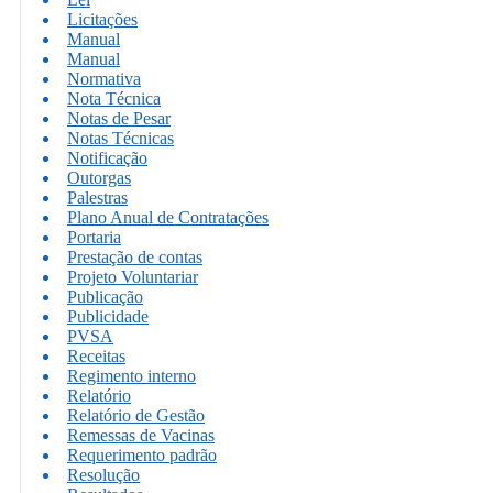
Licitações
Manual
Manual
Normativa
Nota Técnica
Notas de Pesar
Notas Técnicas
Notificação
Outorgas
Palestras
Plano Anual de Contratações
Portaria
Prestação de contas
Projeto Voluntariar
Publicação
Publicidade
PVSA
Receitas
Regimento interno
Relatório
Relatório de Gestão
Remessas de Vacinas
Requerimento padrão
Resolução