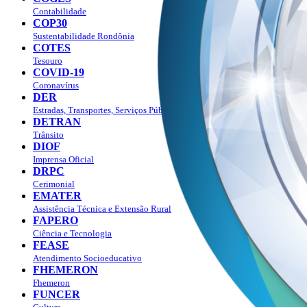
Contabilidade
COP30
Sustentabilidade Rondônia
COTES
Tesouro
COVID-19
Coronavírus
DER
Estradas, Transportes, Serviços Públicos
DETRAN
Trânsito
DIOF
Imprensa Oficial
DRPC
Cerimonial
EMATER
Assistência Técnica e Extensão Rural
FAPERO
Ciência e Tecnologia
FEASE
Atendimento Socioeducativo
FHEMERON
Fhemeron
FUNCER