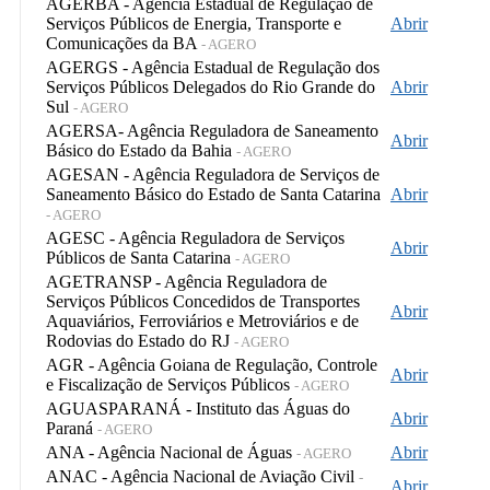
AGERBA - Agência Estadual de Regulação de
Serviços Públicos de Energia, Transporte e
Abrir
Comunicações da BA
- AGERO
AGERGS - Agência Estadual de Regulação dos
Serviços Públicos Delegados do Rio Grande do
Abrir
Sul
- AGERO
AGERSA- Agência Reguladora de Saneamento
Abrir
Básico do Estado da Bahia
- AGERO
AGESAN - Agência Reguladora de Serviços de
Saneamento Básico do Estado de Santa Catarina
Abrir
- AGERO
AGESC - Agência Reguladora de Serviços
Abrir
Públicos de Santa Catarina
- AGERO
AGETRANSP - Agência Reguladora de
Serviços Públicos Concedidos de Transportes
Abrir
Aquaviários, Ferroviários e Metroviários e de
Rodovias do Estado do RJ
- AGERO
AGR - Agência Goiana de Regulação, Controle
Abrir
e Fiscalização de Serviços Públicos
- AGERO
AGUASPARANÁ - Instituto das Águas do
Abrir
Paraná
- AGERO
ANA - Agência Nacional de Águas
Abrir
- AGERO
ANAC - Agência Nacional de Aviação Civil
-
Abrir