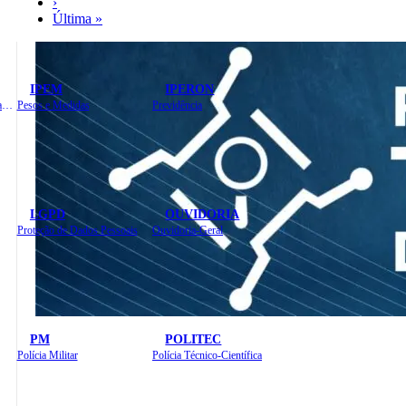
›
Última »
IPEM
IPERON
Instituto de Educação em Saúde Pública
Pesos e Medidas
Previdência
LGPD
OUVIDORIA
Proteção de Dados Pessoais
Ouvidoria-Geral
PM
POLITEC
Polícia Militar
Polícia Técnico-Científica