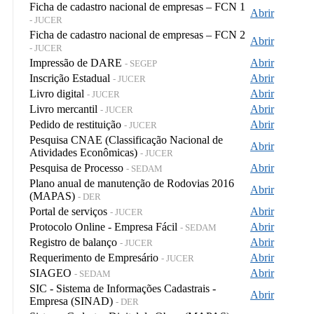
Ficha de cadastro nacional de empresas – FCN 1
Abrir
- JUCER
Ficha de cadastro nacional de empresas – FCN 2
Abrir
- JUCER
Impressão de DARE
Abrir
- SEGEP
Inscrição Estadual
Abrir
- JUCER
Livro digital
Abrir
- JUCER
Livro mercantil
Abrir
- JUCER
Pedido de restituição
Abrir
- JUCER
Pesquisa CNAE (Classificação Nacional de
Abrir
Atividades Econômicas)
- JUCER
Pesquisa de Processo
Abrir
- SEDAM
Plano anual de manutenção de Rodovias 2016
Abrir
(MAPAS)
- DER
Portal de serviços
Abrir
- JUCER
Protocolo Online - Empresa Fácil
Abrir
- SEDAM
Registro de balanço
Abrir
- JUCER
Requerimento de Empresário
Abrir
- JUCER
SIAGEO
Abrir
- SEDAM
SIC - Sistema de Informações Cadastrais -
Abrir
Empresa (SINAD)
- DER