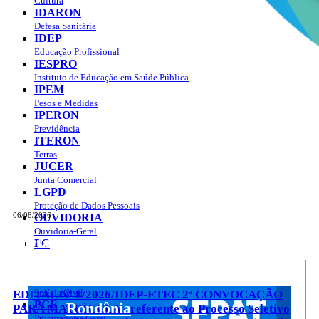
Cultura
IDARON
Defesa Sanitária
IDEP
Educação Profissional
IESPRO
Instituto de Educação em Saúde Pública
IPEM
Pesos e Medidas
IPERON
Previdência
ITERON
Terras
JUCER
Junta Comercial
LGPD
Proteção de Dados Pessoais
06/08/2026
OUVIDORIA
Ouvidoria-Geral
Portal do Governo do
Estado de Rondônia
PC
Governo
de
Polícia Civil
EDITAL Nº 8/2026/IDEP-ETEC 2ª CONVOCAÇÃO
PGE
Rondônia
PARA MATRÍCULA - referente ao Processo Seletivo
Procuradoria Geral