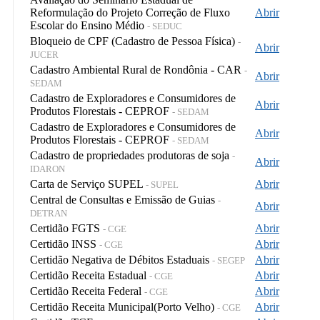
Reformulação do Projeto Correção de Fluxo
Abrir
Escolar do Ensino Médio
- SEDUC
Bloqueio de CPF (Cadastro de Pessoa Física)
-
Abrir
JUCER
Cadastro Ambiental Rural de Rondônia - CAR
-
Abrir
SEDAM
Cadastro de Exploradores e Consumidores de
Abrir
Produtos Florestais - CEPROF
- SEDAM
Cadastro de Exploradores e Consumidores de
Abrir
Produtos Florestais - CEPROF
- SEDAM
Cadastro de propriedades produtoras de soja
-
Abrir
IDARON
Carta de Serviço SUPEL
Abrir
- SUPEL
Central de Consultas e Emissão de Guias
-
Abrir
DETRAN
Certidão FGTS
Abrir
- CGE
Certidão INSS
Abrir
- CGE
Certidão Negativa de Débitos Estaduais
Abrir
- SEGEP
Certidão Receita Estadual
Abrir
- CGE
Certidão Receita Federal
Abrir
- CGE
Certidão Receita Municipal(Porto Velho)
Abrir
- CGE