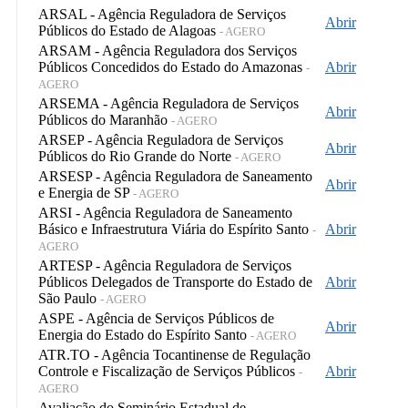
ARSAL - Agência Reguladora de Serviços
Abrir
Públicos do Estado de Alagoas
- AGERO
ARSAM - Agência Reguladora dos Serviços
Públicos Concedidos do Estado do Amazonas
Abrir
-
AGERO
ARSEMA - Agência Reguladora de Serviços
Abrir
Públicos do Maranhão
- AGERO
ARSEP - Agência Reguladora de Serviços
Abrir
Públicos do Rio Grande do Norte
- AGERO
ARSESP - Agência Reguladora de Saneamento
Abrir
e Energia de SP
- AGERO
ARSI - Agência Reguladora de Saneamento
Básico e Infraestrutura Viária do Espírito Santo
Abrir
-
AGERO
ARTESP - Agência Reguladora de Serviços
Públicos Delegados de Transporte do Estado de
Abrir
São Paulo
- AGERO
ASPE - Agência de Serviços Públicos de
Abrir
Energia do Estado do Espírito Santo
- AGERO
ATR.TO - Agência Tocantinense de Regulação
Controle e Fiscalização de Serviços Públicos
Abrir
-
AGERO
Avaliação do Seminário Estadual de