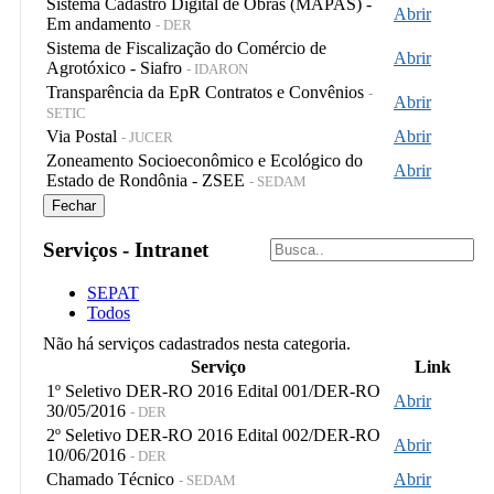
Sistema Cadastro Digital de Obras (MAPAS) -
Abrir
Em andamento
- DER
Sistema de Fiscalização do Comércio de
Abrir
Agrotóxico - Siafro
- IDARON
Transparência da EpR Contratos e Convênios
-
Abrir
SETIC
Via Postal
Abrir
- JUCER
Zoneamento Socioeconômico e Ecológico do
Abrir
Estado de Rondônia - ZSEE
- SEDAM
Fechar
Serviços - Intranet
SEPAT
Todos
Não há serviços cadastrados nesta categoria.
Serviço
Link
1º Seletivo DER-RO 2016 Edital 001/DER-RO
Abrir
30/05/2016
- DER
2º Seletivo DER-RO 2016 Edital 002/DER-RO
Abrir
10/06/2016
- DER
Chamado Técnico
Abrir
- SEDAM