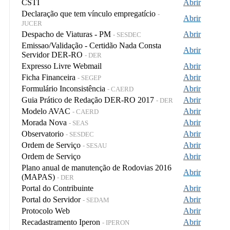
CSTI
Abrir
Declaração que tem vínculo empregatício
-
Abrir
JUCER
Despacho de Viaturas - PM
Abrir
- SESDEC
Emissao/Validação - Certidão Nada Consta
Abrir
Servidor DER-RO
- DER
Expresso Livre Webmail
Abrir
Ficha Financeira
Abrir
- SEGEP
Formulário Inconsistência
Abrir
- CAERD
Guia Prático de Redação DER-RO 2017
Abrir
- DER
Modelo AVAC
Abrir
- CAERD
Morada Nova
Abrir
- SEAS
Observatorio
Abrir
- SESDEC
Ordem de Serviço
Abrir
- SESAU
Ordem de Serviço
Abrir
Plano anual de manutenção de Rodovias 2016
Abrir
(MAPAS)
- DER
Portal do Contribuinte
Abrir
Portal do Servidor
Abrir
- SEDAM
Protocolo Web
Abrir
Recadastramento Iperon
Abrir
- IPERON