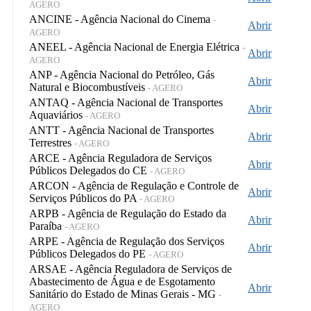
AGERO
ANCINE - Agência Nacional do Cinema
-
Abrir
AGERO
ANEEL - Agência Nacional de Energia Elétrica
-
Abrir
AGERO
ANP - Agência Nacional do Petróleo, Gás
Abrir
Natural e Biocombustíveis
- AGERO
ANTAQ - Agência Nacional de Transportes
Abrir
Aquaviários
- AGERO
ANTT - Agência Nacional de Transportes
Abrir
Terrestres
- AGERO
ARCE - Agência Reguladora de Serviços
Abrir
Públicos Delegados do CE
- AGERO
ARCON - Agência de Regulação e Controle de
Abrir
Serviços Públicos do PA
- AGERO
ARPB - Agência de Regulação do Estado da
Abrir
Paraíba
- AGERO
ARPE - Agência de Regulação dos Serviços
Abrir
Públicos Delegados do PE
- AGERO
ARSAE - Agência Reguladora de Serviços de
Abastecimento de Água e de Esgotamento
Abrir
Sanitário do Estado de Minas Gerais - MG
-
AGERO