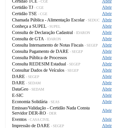
Certidão TCE
Abrir
- CGE
Certidão TJ
Abrir
- CGE
Certidão TSE
Abrir
- CGE
Chamada Pública - Alimentação Escolar
Abrir
- SEDUC
Conheça a SUPEL
Abrir
- SUPEL
Consulta de Declaração Cadastral
Abrir
- IDARON
Consulta de GTA
Abrir
- IDARON
Consulta Internamento de Notas Fiscais
Abrir
- SEGEP
Consulta Pagamento de DARE
Abrir
- SEGEP
Consulta Pública de Processos
Abrir
Consulta REDESIM Estadual
Abrir
- SEGEP
Consultar Dados de Veículos
Abrir
- SEGEP
DARE
Abrir
- SEGEP
DARE
Abrir
- SEDAM
DataGeo
Abrir
- SEDAM
E-SIC
Abrir
Economia Solidária
Abrir
- SEAS
Emissao/Validação - Certidão Nada Consta
Abrir
Servidor DER-RO
- DER
Eventos
Abrir
- CASA CIVIL
Impressão de DARE
Abrir
- SEGEP