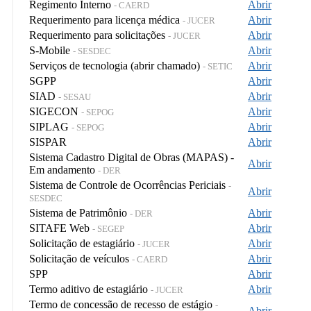
Regimento Interno
Abrir
- CAERD
Requerimento para licença médica
Abrir
- JUCER
Requerimento para solicitações
Abrir
- JUCER
S-Mobile
Abrir
- SESDEC
Serviços de tecnologia (abrir chamado)
Abrir
- SETIC
SGPP
Abrir
SIAD
Abrir
- SESAU
SIGECON
Abrir
- SEPOG
SIPLAG
Abrir
- SEPOG
SISPAR
Abrir
Sistema Cadastro Digital de Obras (MAPAS) -
Abrir
Em andamento
- DER
Sistema de Controle de Ocorrências Periciais
-
Abrir
SESDEC
Sistema de Patrimônio
Abrir
- DER
SITAFE Web
Abrir
- SEGEP
Solicitação de estagiário
Abrir
- JUCER
Solicitação de veículos
Abrir
- CAERD
SPP
Abrir
Termo aditivo de estagiário
Abrir
- JUCER
Termo de concessão de recesso de estágio
-
Abrir