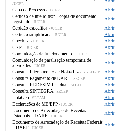
Abrir
JUCER
Capa de Processo
Abrir
- JUCER
Certidão de inteiro teor – cópia de documento
Abrir
registrado
- JUCER
Certidão específica
Abrir
- JUCER
Certidão simplificada
Abrir
- JUCER
Checklist
Abrir
- JUCER
CNPJ
Abrir
- JUCER
Comunicação de funcionamento
Abrir
- JUCER
Comunicação de paralisação temporária de
Abrir
atividades
- JUCER
Consulta Internamento de Notas Fiscais
Abrir
- SEGEP
Consulta Pagamento de DARE
Abrir
- SEGEP
Consulta REDESIM Estadual
Abrir
- SEGEP
Consulta SINTEGRA
Abrir
- SEGEP
DataGeo
Abrir
- SEDAM
Declarações de ME/EPP
Abrir
- JUCER
Documento de Arrecadação de Receitas
Abrir
Estaduais – DARE
- JUCER
Documento de Arrecadação de Receitas Federais
Abrir
– DARF
- JUCER