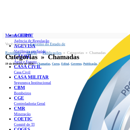
Menu - SEPAT
AGERO
Agência de Regulação
Você está aqui:
Governo do Estado de
SEPAT
AGEVISA
Publicações
Vigilância em Saúde
Rondônia
»
SEPAT
»
Publicações
» Categorias » Chamadas
Categorias » Chamadas
CAERD
Água e Esgoto
19 de fevereiro de 2026 |
Chamadas
,
Curso
,
Edital
,
Governo
,
Publicação
,
Rondônia
CASA CIVIL
Casa Civil
CASA MILITAR
Segurança Institucional
CBM
Bombeiros
CGE
Controladoria Geral
CMR
Mineração
COETIC
Comitê de TI
COGES