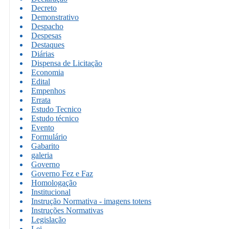
Decreto
Demonstrativo
Despacho
Despesas
Destaques
Diárias
Dispensa de Licitação
Economia
Edital
Empenhos
Errata
Estudo Tecnico
Estudo técnico
Evento
Formulário
Gabarito
galeria
Governo
Governo Fez e Faz
Homologação
Institucional
Instrução Normativa - imagens totens
Instruções Normativas
Legislação
Lei