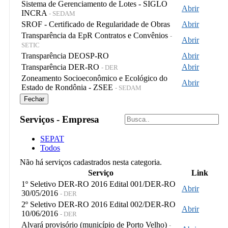
Sistema de Gerenciamento de Lotes - SIGLO
Abrir
INCRA
- SEDAM
SROF - Certificado de Regularidade de Obras
Abrir
Transparência da EpR Contratos e Convênios
-
Abrir
SETIC
Transparência DEOSP-RO
Abrir
Transparência DER-RO
Abrir
- DER
Zoneamento Socioeconômico e Ecológico do
Abrir
Estado de Rondônia - ZSEE
- SEDAM
Fechar
Serviços - Empresa
SEPAT
Todos
Não há serviços cadastrados nesta categoria.
Serviço
Link
1º Seletivo DER-RO 2016 Edital 001/DER-RO
Abrir
30/05/2016
- DER
2º Seletivo DER-RO 2016 Edital 002/DER-RO
Abrir
10/06/2016
- DER
Alvará provisório (município de Porto Velho)
-