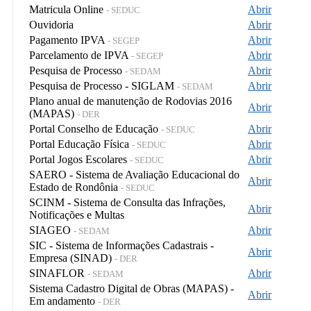
Matricula Online
Abrir
- SEDUC
Ouvidoria
Abrir
Pagamento IPVA
Abrir
- SEGEP
Parcelamento de IPVA
Abrir
- SEGEP
Pesquisa de Processo
Abrir
- SEDAM
Pesquisa de Processo - SIGLAM
Abrir
- SEDAM
Plano anual de manutenção de Rodovias 2016
Abrir
(MAPAS)
- DER
Portal Conselho de Educação
Abrir
- SEDUC
Portal Educação Física
Abrir
- SEDUC
Portal Jogos Escolares
Abrir
- SEDUC
SAERO - Sistema de Avaliação Educacional do
Abrir
Estado de Rondônia
- SEDUC
SCINM - Sistema de Consulta das Infrações,
Abrir
Notificações e Multas
SIAGEO
Abrir
- SEDAM
SIC - Sistema de Informações Cadastrais -
Abrir
Empresa (SINAD)
- DER
SINAFLOR
Abrir
- SEDAM
Sistema Cadastro Digital de Obras (MAPAS) -
Abrir
Em andamento
- DER