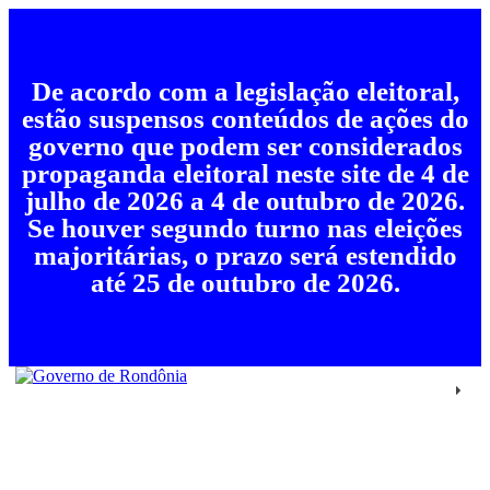
De acordo com a legislação eleitoral,
estão suspensos conteúdos de ações do
governo que podem ser considerados
propaganda eleitoral neste site de 4 de
julho de 2026 a 4 de outubro de 2026.
Se houver segundo turno nas eleições
majoritárias, o prazo será estendido
até 25 de outubro de 2026.