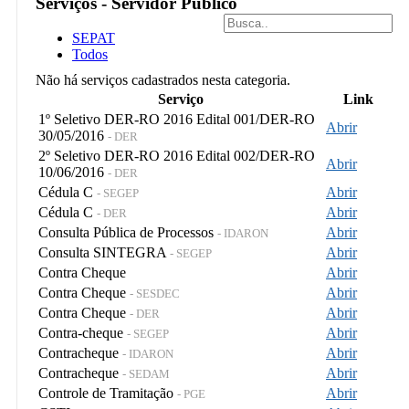
Serviços - Servidor Público
SEPAT
Todos
Não há serviços cadastrados nesta categoria.
Serviço
Link
1º Seletivo DER-RO 2016 Edital 001/DER-RO
Abrir
30/05/2016
- DER
2º Seletivo DER-RO 2016 Edital 002/DER-RO
Abrir
10/06/2016
- DER
Cédula C
Abrir
- SEGEP
Cédula C
Abrir
- DER
Consulta Pública de Processos
Abrir
- IDARON
Consulta SINTEGRA
Abrir
- SEGEP
Contra Cheque
Abrir
Contra Cheque
Abrir
- SESDEC
Contra Cheque
Abrir
- DER
Contra-cheque
Abrir
- SEGEP
Contracheque
Abrir
- IDARON
Contracheque
Abrir
- SEDAM
Controle de Tramitação
Abrir
- PGE