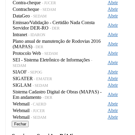
Contra-cheque
Abrir
- JUCER
Contracheque
Abrir
- SEDAM
DataGeo
Abrir
- SEDAM
Emissao/Validação - Certidão Nada Consta
Abrir
Servidor DER-RO
- DER
Intranet
Abrir
- IDARON
Plano anual de manutenção de Rodovias 2016
Abrir
(MAPAS)
- DER
Protocolo Web
Abrir
- SEDAM
SEI - Sistema Eletrônico de Informações
-
Abrir
SEDAM
SIAOF
Abrir
- SEPOG
SIGATER
Abrir
- EMATER
SIGLAM
Abrir
- SEDAM
Sistema Cadastro Digital de Obras (MAPAS) -
Abrir
Em andamento
- DER
Webmail
Abrir
- CAERD
Webmail
Abrir
- JUCER
Webmail
Abrir
- SEDAM
Fechar