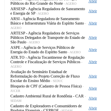
Abrir
Públicos do Rio Grande do Norte
- AGERO
ARSESP - Agência Reguladora de Saneamento
Abrir
e Energia de SP
- AGERO
ARSI - Agência Reguladora de Saneamento
Básico e Infraestrutura Viária do Espírito Santo
Abrir
-
AGERO
ARTESP - Agência Reguladora de Serviços
Públicos Delegados de Transporte do Estado de
Abrir
São Paulo
- AGERO
ASPE - Agência de Serviços Públicos de
Abrir
Energia do Estado do Espírito Santo
- AGERO
ATR.TO - Agência Tocantinense de Regulação
Controle e Fiscalização de Serviços Públicos
Abrir
-
AGERO
Avaliação do Seminário Estadual de
Reformulação do Projeto Correção de Fluxo
Abrir
Escolar do Ensino Médio
- SEDUC
Bloqueio de CPF (Cadastro de Pessoa Física)
-
Abrir
JUCER
Cadastro Ambiental Rural de Rondônia - CAR
-
Abrir
SEDAM
Cadastro de Exploradores e Consumidores de
Abrir
Produtos Florestais - CEPROF
- SEDAM