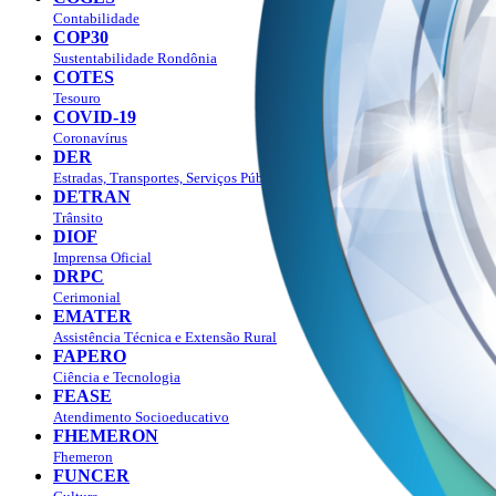
Contabilidade
COP30
Sustentabilidade Rondônia
COTES
Tesouro
COVID-19
Coronavírus
DER
Estradas, Transportes, Serviços Públicos
DETRAN
Trânsito
DIOF
Imprensa Oficial
DRPC
Cerimonial
EMATER
Assistência Técnica e Extensão Rural
FAPERO
Ciência e Tecnologia
FEASE
Atendimento Socioeducativo
FHEMERON
Fhemeron
FUNCER