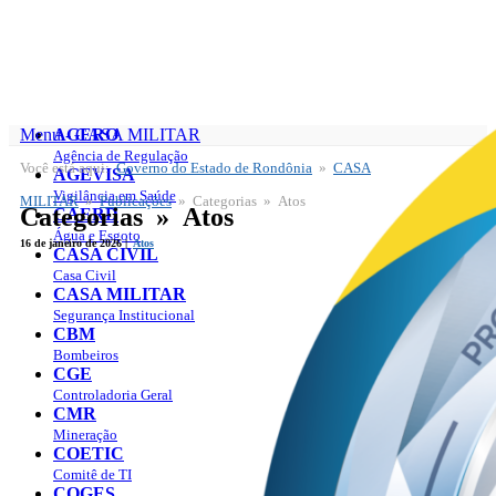
Menu - CASA MILITAR
AGERO
Agência de Regulação
Você está aqui:
Governo do Estado de Rondônia
»
CASA
CASA MILITAR
AGEVISA
Publicações
Vigilância em Saúde
MILITAR
»
Publicações
» Categorias » Atos
Categorias » Atos
CAERD
Água e Esgoto
16 de janeiro de 2026 |
Atos
CASA CIVIL
Casa Civil
CASA MILITAR
Segurança Institucional
CBM
Bombeiros
CGE
Controladoria Geral
CMR
Mineração
COETIC
Comitê de TI
COGES