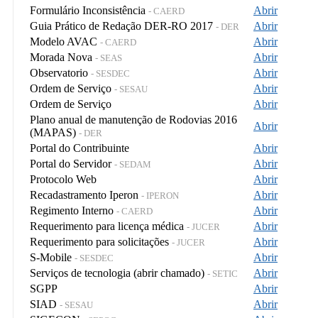
Formulário Inconsistência
Abrir
- CAERD
Guia Prático de Redação DER-RO 2017
Abrir
- DER
Modelo AVAC
Abrir
- CAERD
Morada Nova
Abrir
- SEAS
Observatorio
Abrir
- SESDEC
Ordem de Serviço
Abrir
- SESAU
Ordem de Serviço
Abrir
Plano anual de manutenção de Rodovias 2016
Abrir
(MAPAS)
- DER
Portal do Contribuinte
Abrir
Portal do Servidor
Abrir
- SEDAM
Protocolo Web
Abrir
Recadastramento Iperon
Abrir
- IPERON
Regimento Interno
Abrir
- CAERD
Requerimento para licença médica
Abrir
- JUCER
Requerimento para solicitações
Abrir
- JUCER
S-Mobile
Abrir
- SESDEC
Serviços de tecnologia (abrir chamado)
Abrir
- SETIC
SGPP
Abrir
SIAD
Abrir
- SESAU