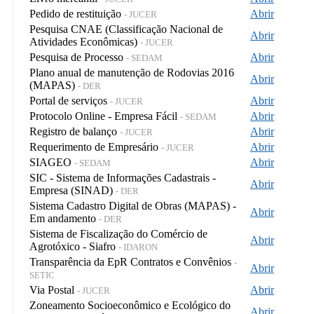
Pedido de restituição
Abrir
- JUCER
Pesquisa CNAE (Classificação Nacional de
Abrir
Atividades Econômicas)
- JUCER
Pesquisa de Processo
Abrir
- SEDAM
Plano anual de manutenção de Rodovias 2016
Abrir
(MAPAS)
- DER
Portal de serviços
Abrir
- JUCER
Protocolo Online - Empresa Fácil
Abrir
- SEDAM
Registro de balanço
Abrir
- JUCER
Requerimento de Empresário
Abrir
- JUCER
SIAGEO
Abrir
- SEDAM
SIC - Sistema de Informações Cadastrais -
Abrir
Empresa (SINAD)
- DER
Sistema Cadastro Digital de Obras (MAPAS) -
Abrir
Em andamento
- DER
Sistema de Fiscalização do Comércio de
Abrir
Agrotóxico - Siafro
- IDARON
Transparência da EpR Contratos e Convênios
-
Abrir
SETIC
Via Postal
Abrir
- JUCER
Zoneamento Socioeconômico e Ecológico do
Abrir