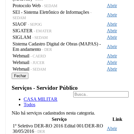
Protocolo Web
Abrir
- SEDAM
SEI - Sistema Eletrônico de Informações
-
Abrir
SEDAM
SIAOF
Abrir
- SEPOG
SIGATER
Abrir
- EMATER
SIGLAM
Abrir
- SEDAM
Sistema Cadastro Digital de Obras (MAPAS) -
Abrir
Em andamento
- DER
Webmail
Abrir
- CAERD
Webmail
Abrir
- JUCER
Webmail
Abrir
- SEDAM
Fechar
Serviços - Servidor Público
CASA MILITAR
Todos
Não há serviços cadastrados nesta categoria.
Serviço
Link
1º Seletivo DER-RO 2016 Edital 001/DER-RO
Abrir
30/05/2016
- DER