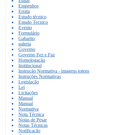
Edital
Empenhos
Errata
Estudo técnico
Estudo Tecnico
Evento
Formulário
Gabarito
galeria
Governo
Governo Fez e Faz
Homologação
Institucional
Instrução Normativa - imagens totens
Instruções Normativas
Legislação
Lei
Licitações
Manual
Manual
Normativa
Nota Técnica
Notas de Pesar
Notas Técnicas
Notificação