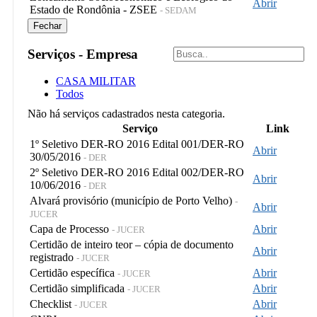
Abrir
Estado de Rondônia - ZSEE
- SEDAM
Fechar
Serviços - Empresa
CASA MILITAR
Todos
Não há serviços cadastrados nesta categoria.
Serviço
Link
1º Seletivo DER-RO 2016 Edital 001/DER-RO
Abrir
30/05/2016
- DER
2º Seletivo DER-RO 2016 Edital 002/DER-RO
Abrir
10/06/2016
- DER
Alvará provisório (município de Porto Velho)
-
Abrir
JUCER
Capa de Processo
Abrir
- JUCER
Certidão de inteiro teor – cópia de documento
Abrir
registrado
- JUCER
Certidão específica
Abrir
- JUCER
Certidão simplificada
Abrir
- JUCER
Checklist
Abrir
- JUCER