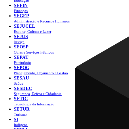
Educação
SEFIN
Finanças
SEGEP
Administração e Recursos Humanos
SEJUCEL
Esporte, Cultura e Lazer
SEJUS
Justiça
SEOSP
Obras e Serviços Públicos
SEPAT
Patrimônio
SEPOG
Planejamento, Orçamento e Gestão
SESAU
Saúde
SESDEC
Segurança, Defesa e Cidadania
SETIC
Tecnologia da Informação
SETUR
Turismo
SI
Indígena