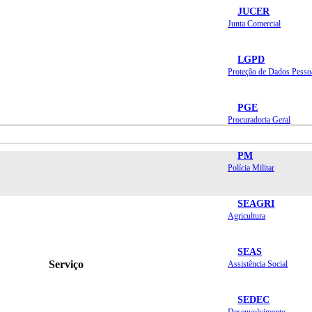
JUCER
Junta Comercial
LGPD
Proteção de Dados Pesso
PGE
Procuradoria Geral
PM
Polícia Militar
SEAGRI
Agricultura
SEAS
Serviço
Assistência Social
SEDEC
Desenvolvimento