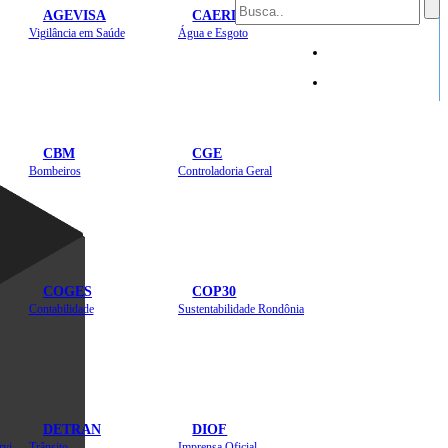
AGEVISA
CAERD
Mapa do Site
Vigilância em Saúde
Água e Esgoto
Sites
CBM
CGE
Bombeiros
Controladoria Geral
COGES
COP30
Contabilidade
Sustentabilidade Rondônia
DETRAN
DIOF
Estradas, Transportes, Serviços Públicos
Trânsito
Imprensa Oficial