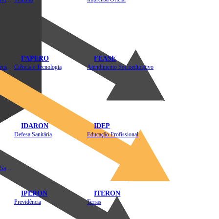
FAPERO
FEASE
Assistência Técnica e Extensão Rural
Ciência e Tecnologia
Atendimento Socioeducativo
IDARON
IDEP
Defesa Sanitária
Educação Profissional
Instituto de Educação em Saúde Pública
IPERON
ITERON
Previdência
Terras