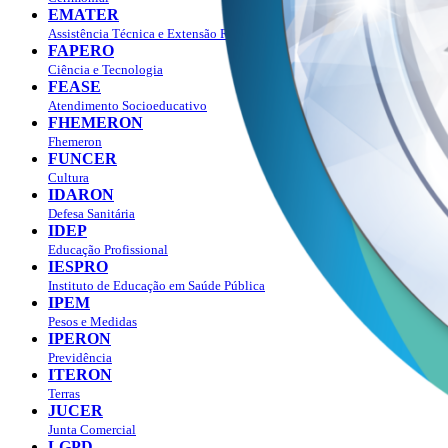
EMATER
Assistência Técnica e Extensão Rural
FAPERO
Ciência e Tecnologia
FEASE
Atendimento Socioeducativo
FHEMERON
Fhemeron
FUNCER
Cultura
IDARON
Defesa Sanitária
IDEP
Educação Profissional
IESPRO
Instituto de Educação em Saúde Pública
IPEM
Pesos e Medidas
IPERON
Previdência
ITERON
Terras
JUCER
Junta Comercial
LGPD