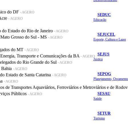
sico do DF
- AGERO
SEDUC
 Acre
- AGERO
Educação
do Estado do Rio de Janeiro
- AGERO
SEJUCEL
 Mato Grosso do Sul - MS
- AGERO
Esporte, Cultura e Lazer
legados do MT
- AGERO
SEJUS
 Energia, Transporte e Comunicações da BA
- AGERO
Justiça
elegados do Rio Grande do Sul
- AGERO
a Bahia
- AGERO
SEPOG
o Estado de Santa Catarina
- AGERO
na
- AGERO
de Transportes Aquaviários, Ferroviários e Metroviários e de Rodov
SESAU
rviços Públicos
- AGERO
Saúde
SETUR
Turismo