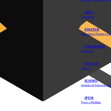
DRPC
Cerimonial
EMATER
FHEMERON
Fhemeron
FUNCER
Cultura
IESPRO
IPEM
Pesos e Medidas