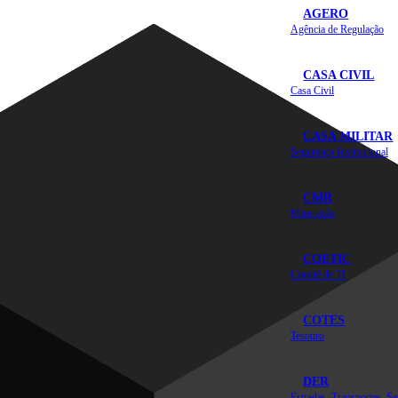
AGERO
Agência de Regulação
CASA CIVIL
Casa Civil
CASA MILITAR
Segurança Institucional
CMR
Mineração
COETIC
Comitê de TI
COTES
Tesouro
DER