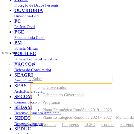
Proteção de Dados Pessoais
OUVIDORIA
Ouvidoria-Geral
PC
Polícia Civil
PGE
Procuradoria Geral
PM
Polícia Militar
POLITEC
07/08/2026
Polícia Técnico-Científica
Portal do Governo do
Estado de Rondônia
PROCON
Defesa do Consumidor
SEAGRI
Governo
de Rondônia
Sobre
Agricultura
SEAS
O Governador
Assistência Social
Gabinete do Governador
SECOM
Comunicação
Programas
SEDAM
Plano Estratégico Rondônia 2019 – 2023
Desenvolvimento Ambiental
Portal
Plano Estratégico Rondônia 2024 – 2027
Manual da
SEDEC
Desenvolvimento
Publicações
Notícias
Empregos
LGPD
Contato
Pergunt
SEDUC