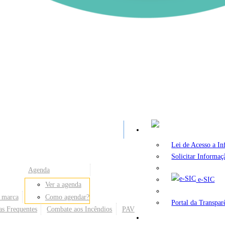
A
Lei de Acesso a I
Solicitar Informaç
Agenda
e-SIC
Ver a agenda
 marca
Como agendar?
Portal da Transpar
as Frequentes
Combate aos Incêndios
PAV
Secretarias e Órgãos