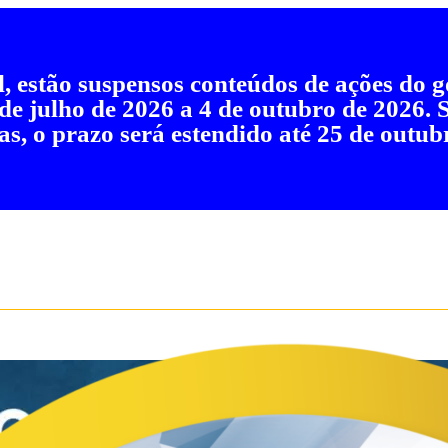
al, estão suspensos conteúdos de ações do
 de julho de 2026 a 4 de outubro de 2026.
as, o prazo será estendido até 25 de outub