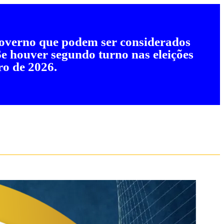
 governo que podem ser considerados
 Se houver segundo turno nas eleições
ro de 2026.