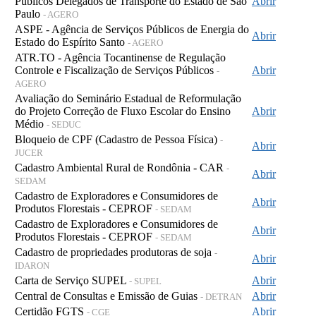
Públicos Delegados de Transporte do Estado de São
Abrir
Paulo
- AGERO
ASPE - Agência de Serviços Públicos de Energia do
Abrir
Estado do Espírito Santo
- AGERO
ATR.TO - Agência Tocantinense de Regulação
Controle e Fiscalização de Serviços Públicos
Abrir
-
AGERO
Avaliação do Seminário Estadual de Reformulação
do Projeto Correção de Fluxo Escolar do Ensino
Abrir
Médio
- SEDUC
Bloqueio de CPF (Cadastro de Pessoa Física)
-
Abrir
JUCER
Cadastro Ambiental Rural de Rondônia - CAR
-
Abrir
SEDAM
Cadastro de Exploradores e Consumidores de
Abrir
Produtos Florestais - CEPROF
- SEDAM
Cadastro de Exploradores e Consumidores de
Abrir
Produtos Florestais - CEPROF
- SEDAM
Cadastro de propriedades produtoras de soja
-
Abrir
IDARON
Carta de Serviço SUPEL
Abrir
- SUPEL
Central de Consultas e Emissão de Guias
Abrir
- DETRAN
Certidão FGTS
Abrir
- CGE