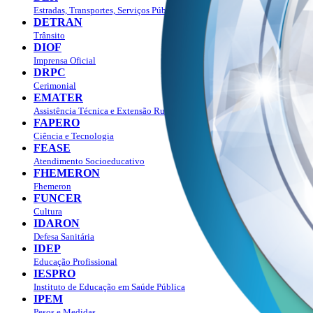
Estradas, Transportes, Serviços Públicos
DETRAN
Trânsito
DIOF
Imprensa Oficial
DRPC
Cerimonial
EMATER
Assistência Técnica e Extensão Rural
FAPERO
Ciência e Tecnologia
FEASE
Atendimento Socioeducativo
FHEMERON
Fhemeron
FUNCER
Cultura
IDARON
Defesa Sanitária
IDEP
Educação Profissional
IESPRO
Instituto de Educação em Saúde Pública
IPEM
Pesos e Medidas