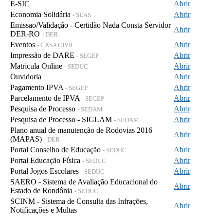
E-SIC
Abrir
Economia Solidária
Abrir
- SEAS
Emissao/Validação - Certidão Nada Consta Servidor
Abrir
DER-RO
- DER
Eventos
Abrir
- CASA CIVIL
Impressão de DARE
Abrir
- SEGEP
Matricula Online
Abrir
- SEDUC
Ouvidoria
Abrir
Pagamento IPVA
Abrir
- SEGEP
Parcelamento de IPVA
Abrir
- SEGEP
Pesquisa de Processo
Abrir
- SEDAM
Pesquisa de Processo - SIGLAM
Abrir
- SEDAM
Plano anual de manutenção de Rodovias 2016
Abrir
(MAPAS)
- DER
Portal Conselho de Educação
Abrir
- SEDUC
Portal Educação Física
Abrir
- SEDUC
Portal Jogos Escolares
Abrir
- SEDUC
SAERO - Sistema de Avaliação Educacional do
Abrir
Estado de Rondônia
- SEDUC
SCINM - Sistema de Consulta das Infrações,
Abrir
Notificações e Multas