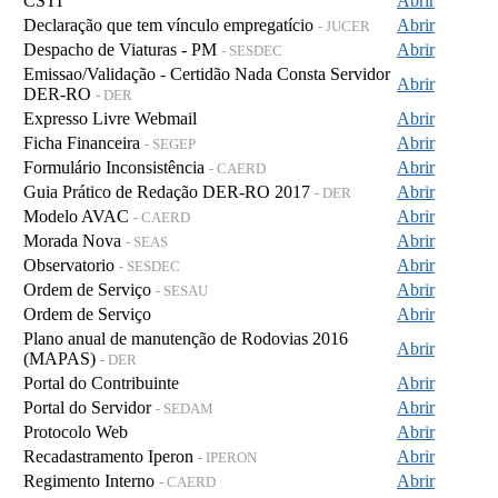
CSTI
Abrir
Declaração que tem vínculo empregatício
Abrir
- JUCER
Despacho de Viaturas - PM
Abrir
- SESDEC
Emissao/Validação - Certidão Nada Consta Servidor
Abrir
DER-RO
- DER
Expresso Livre Webmail
Abrir
Ficha Financeira
Abrir
- SEGEP
Formulário Inconsistência
Abrir
- CAERD
Guia Prático de Redação DER-RO 2017
Abrir
- DER
Modelo AVAC
Abrir
- CAERD
Morada Nova
Abrir
- SEAS
Observatorio
Abrir
- SESDEC
Ordem de Serviço
Abrir
- SESAU
Ordem de Serviço
Abrir
Plano anual de manutenção de Rodovias 2016
Abrir
(MAPAS)
- DER
Portal do Contribuinte
Abrir
Portal do Servidor
Abrir
- SEDAM
Protocolo Web
Abrir
Recadastramento Iperon
Abrir
- IPERON
Regimento Interno
Abrir
- CAERD