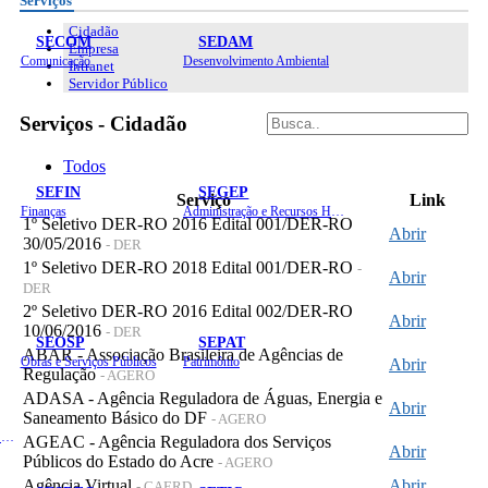
Serviços
Cidadão
SECOM
SEDAM
Empresa
Comunicação
Desenvolvimento Ambiental
Intranet
Servidor Público
Serviços - Cidadão
Todos
SEFIN
SEGEP
Serviço
Link
Finanças
Administração e Recursos Humanos
1º Seletivo DER-RO 2016 Edital 001/DER-RO
Abrir
30/05/2016
- DER
1º Seletivo DER-RO 2018 Edital 001/DER-RO
-
Abrir
DER
2º Seletivo DER-RO 2016 Edital 002/DER-RO
Abrir
10/06/2016
- DER
SEOSP
SEPAT
ABAR - Associação Brasileira de Agências de
Obras e Serviços Públicos
Patrimônio
Abrir
Regulação
- AGERO
ADASA - Agência Reguladora de Águas, Energia e
Abrir
Saneamento Básico do DF
- AGERO
Planejamento, Orçamento e Gestão
AGEAC - Agência Reguladora dos Serviços
Abrir
Públicos do Estado do Acre
- AGERO
Agência Virtual
Abrir
- CAERD