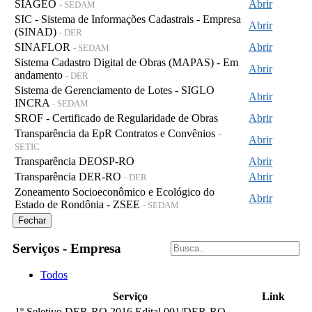
SIAGEO
Abrir
- SEDAM
SIC - Sistema de Informações Cadastrais - Empresa
Abrir
(SINAD)
- DER
SINAFLOR
Abrir
- SEDAM
Sistema Cadastro Digital de Obras (MAPAS) - Em
Abrir
andamento
- DER
Sistema de Gerenciamento de Lotes - SIGLO
Abrir
INCRA
- SEDAM
SROF - Certificado de Regularidade de Obras
Abrir
Transparência da EpR Contratos e Convênios
-
Abrir
SETIC
Transparência DEOSP-RO
Abrir
Transparência DER-RO
Abrir
- DER
Zoneamento Socioeconômico e Ecológico do
Abrir
Estado de Rondônia - ZSEE
- SEDAM
Fechar
Serviços - Empresa
Todos
Serviço
Link
1º Seletivo DER-RO 2016 Edital 001/DER-RO