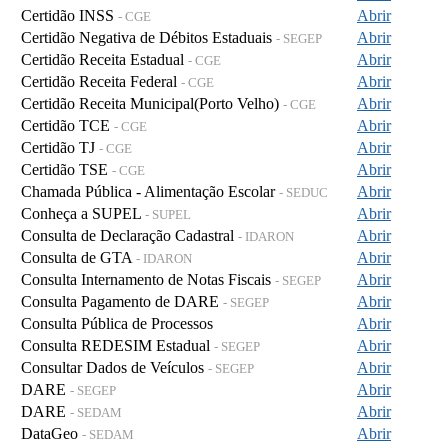
Certidão INSS
Abrir
- CGE
Certidão Negativa de Débitos Estaduais
Abrir
- SEGEP
Certidão Receita Estadual
Abrir
- CGE
Certidão Receita Federal
Abrir
- CGE
Certidão Receita Municipal(Porto Velho)
Abrir
- CGE
Certidão TCE
Abrir
- CGE
Certidão TJ
Abrir
- CGE
Certidão TSE
Abrir
- CGE
Chamada Pública - Alimentação Escolar
Abrir
- SEDUC
Conheça a SUPEL
Abrir
- SUPEL
Consulta de Declaração Cadastral
Abrir
- IDARON
Consulta de GTA
Abrir
- IDARON
Consulta Internamento de Notas Fiscais
Abrir
- SEGEP
Consulta Pagamento de DARE
Abrir
- SEGEP
Consulta Pública de Processos
Abrir
Consulta REDESIM Estadual
Abrir
- SEGEP
Consultar Dados de Veículos
Abrir
- SEGEP
DARE
Abrir
- SEGEP
DARE
Abrir
- SEDAM
DataGeo
Abrir
- SEDAM