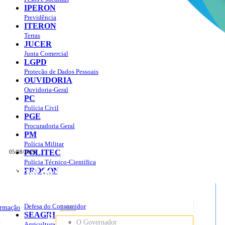
IPERON
Previdência
ITERON
Terras
JUCER
Junta Comercial
LGPD
Proteção de Dados Pessoais
OUVIDORIA
Ouvidoria-Geral
PC
Polícia Civil
PGE
Procuradoria Geral
PM
Polícia Militar
POLITEC
05/08/2026
Polícia Técnico-Científica
Portal do Governo do
Estado de Rondônia
PROCON
sso à Informação
Governo
de
Defesa do Consumidor
ormação
Sobre
SEAGRI
Rondônia
o
O Governador
Agricultura