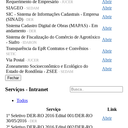
Requerimento de Empresário
Abrir
- JUCER
SIAGEO
Abrir
- SEDAM
SIC - Sistema de Informações Cadastrais - Empresa
Abrir
(SINAD)
- DER
Sistema Cadastro Digital de Obras (MAPAS) - Em
Abrir
andamento
- DER
Sistema de Fiscalização do Comércio de Agrotóxico
Abrir
- Siafro
- IDARON
Transparência da EpR Contratos e Convênios
-
Abrir
SETIC
Via Postal
Abrir
- JUCER
Zoneamento Socioeconômico e Ecológico do
Abrir
Estado de Rondônia - ZSEE
- SEDAM
Fechar
Serviços - Intranet
Todos
Serviço
Link
1º Seletivo DER-RO 2016 Edital 001/DER-RO
Abrir
30/05/2016
- DER
2º Seletivo DER-RO 2016 Edital 002/DER-RO