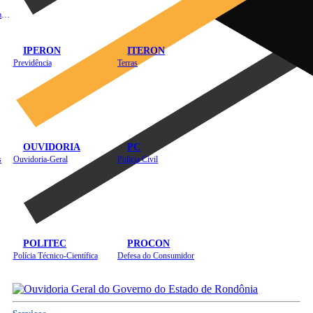
Instituto de Educação em Saúde Pública
IPERON
ITERON
Previdência
Terras
OUVIDORIA
PC
s
Ouvidoria-Geral
Polícia Civil
POLITEC
PROCON
Polícia Técnico-Científica
Defesa do Consumidor