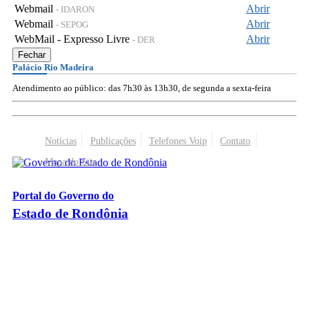
Webmail
Abrir
- IDARON
Webmail
Abrir
- SEPOG
WebMail - Expresso Livre
Abrir
- DER
Fechar
Palácio Rio Madeira
Atendimento ao público: das 7h30 às 13h30, de segunda a sexta-feira
Notícias
Publicações
Telefones Voip
Contato
Mapa do Site
Portal do Governo do
Estado de Rondônia
Palácio Rio Madeira
- Av. Farquar, 2986 - Bairro Pedrinhas
CEP 76.801-470 - Porto Velho, RO
© 2026
Governo do Estado de Rondônia
Todos os Direitos Reservados