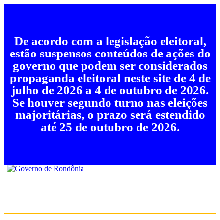
De acordo com a legislação eleitoral,
estão suspensos conteúdos de ações do
governo que podem ser considerados
propaganda eleitoral neste site de 4 de
julho de 2026 a 4 de outubro de 2026.
Se houver segundo turno nas eleições
majoritárias, o prazo será estendido
até 25 de outubro de 2026.