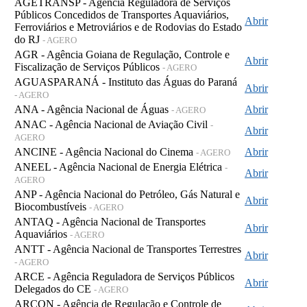
AGETRANSP - Agência Reguladora de Serviços
Públicos Concedidos de Transportes Aquaviários,
Abrir
Ferroviários e Metroviários e de Rodovias do Estado
do RJ
- AGERO
AGR - Agência Goiana de Regulação, Controle e
Abrir
Fiscalização de Serviços Públicos
- AGERO
AGUASPARANÁ - Instituto das Águas do Paraná
Abrir
- AGERO
ANA - Agência Nacional de Águas
Abrir
- AGERO
ANAC - Agência Nacional de Aviação Civil
-
Abrir
AGERO
ANCINE - Agência Nacional do Cinema
Abrir
- AGERO
ANEEL - Agência Nacional de Energia Elétrica
-
Abrir
AGERO
ANP - Agência Nacional do Petróleo, Gás Natural e
Abrir
Biocombustíveis
- AGERO
ANTAQ - Agência Nacional de Transportes
Abrir
Aquaviários
- AGERO
ANTT - Agência Nacional de Transportes Terrestres
Abrir
- AGERO
ARCE - Agência Reguladora de Serviços Públicos
Abrir
Delegados do CE
- AGERO
ARCON - Agência de Regulação e Controle de