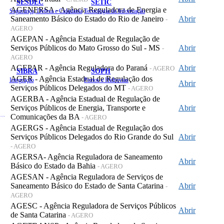
SESDEC
SETIC
AGENERSA - Agência Reguladora de Energia e
Segurança, Defesa e Cidadania
Tecnologia da Informação
Saneamento Básico do Estado do Rio de Janeiro
Abrir
-
AGERO
AGEPAN - Agência Estadual de Regulação de
Serviços Públicos do Mato Grosso do Sul - MS
Abrir
-
AGERO
AGEPAR - Agência Reguladora do Paraná
Abrir
- AGERO
SIBRA
SOPH
AGER - Agência Estadual de Regulação dos
Integração
Portos e Hidrovias
Abrir
Serviços Públicos Delegados do MT
- AGERO
AGERBA - Agência Estadual de Regulação de
Serviços Públicos de Energia, Transporte e
Abrir
 de Gastos Públicos Administrativos
Comunicações da BA
- AGERO
AGERGS - Agência Estadual de Regulação dos
Serviços Públicos Delegados do Rio Grande do Sul
Abrir
- AGERO
AGERSA- Agência Reguladora de Saneamento
Abrir
Básico do Estado da Bahia
- AGERO
AGESAN - Agência Reguladora de Serviços de
Saneamento Básico do Estado de Santa Catarina
Abrir
-
AGERO
AGESC - Agência Reguladora de Serviços Públicos
Abrir
de Santa Catarina
- AGERO