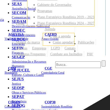
SEAS
Gabinete do Governador
Assistência Social
Programas
SECOM
Plano Estratégico Rondônia 2019 – 2023
Comunicação
cia
SEDAM
Portal
Plano Estratégico Rondônia 2024 – 2027
Desenvolvimento Ambiental
Agenda
SEDEC
AGEVISA
CAERD
Desenvolvimento
Ver a agenda
Mapa do Site
Vigilância em Saúde
SEDUC
Água e Esgoto
Manual da marca
Como agendar?
Publicações
Educação
SEFIN
Notícias
Empregos
LGPD
Contato
Sites
Finanças
Perguntas Frequentes
Combate aos Incêndios
PAV
SEGEP
Administração e Recursos
Humanos
CBM
CGE
SEJUCEL
Bombeiros
Controladoria Geral
Esporte, Cultura e Lazer
SEJUS
Justiça
SEOSP
Obras e Serviços Públicos
SEPAT
Patrimônio
COGES
COP30
SEPOG
Contabilidade
Sustentabilidade Rondônia