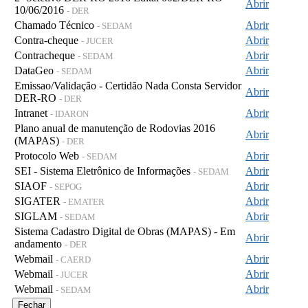
Abrir
10/06/2016
- DER
Chamado Técnico
Abrir
- SEDAM
Contra-cheque
Abrir
- JUCER
Contracheque
Abrir
- SEDAM
DataGeo
Abrir
- SEDAM
Emissao/Validação - Certidão Nada Consta Servidor
Abrir
DER-RO
- DER
Intranet
Abrir
- IDARON
Plano anual de manutenção de Rodovias 2016
Abrir
(MAPAS)
- DER
Protocolo Web
Abrir
- SEDAM
SEI - Sistema Eletrônico de Informações
Abrir
- SEDAM
SIAOF
Abrir
- SEPOG
SIGATER
Abrir
- EMATER
SIGLAM
Abrir
- SEDAM
Sistema Cadastro Digital de Obras (MAPAS) - Em
Abrir
andamento
- DER
Webmail
Abrir
- CAERD
Webmail
Abrir
- JUCER
Webmail
Abrir
- SEDAM
Fechar