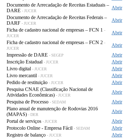
Documento de Arrecadação de Receitas Estaduais –
Abrir
DARE
- JUCER
Documento de Arrecadação de Receitas Federais –
Abrir
DARF
- JUCER
Ficha de cadastro nacional de empresas – FCN 1
-
Abrir
JUCER
Ficha de cadastro nacional de empresas – FCN 2
-
Abrir
JUCER
Impressão de DARE
Abrir
- SEGEP
Inscrição Estadual
Abrir
- JUCER
Livro digital
Abrir
- JUCER
Livro mercantil
Abrir
- JUCER
Pedido de restituição
Abrir
- JUCER
Pesquisa CNAE (Classificação Nacional de
Abrir
Atividades Econômicas)
- JUCER
Pesquisa de Processo
Abrir
- SEDAM
Plano anual de manutenção de Rodovias 2016
Abrir
(MAPAS)
- DER
Portal de serviços
Abrir
- JUCER
Protocolo Online - Empresa Fácil
Abrir
- SEDAM
Registro de balanço
Abrir
- JUCER