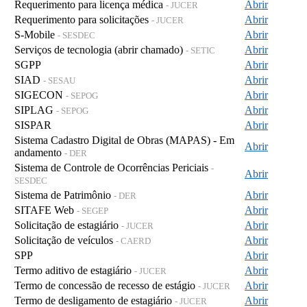
Requerimento para licença médica
Abrir
- JUCER
Requerimento para solicitações
Abrir
- JUCER
S-Mobile
Abrir
- SESDEC
Serviços de tecnologia (abrir chamado)
Abrir
- SETIC
SGPP
Abrir
SIAD
Abrir
- SESAU
SIGECON
Abrir
- SEPOG
SIPLAG
Abrir
- SEPOG
SISPAR
Abrir
Sistema Cadastro Digital de Obras (MAPAS) - Em
Abrir
andamento
- DER
Sistema de Controle de Ocorrências Periciais
-
Abrir
SESDEC
Sistema de Patrimônio
Abrir
- DER
SITAFE Web
Abrir
- SEGEP
Solicitação de estagiário
Abrir
- JUCER
Solicitação de veículos
Abrir
- CAERD
SPP
Abrir
Termo aditivo de estagiário
Abrir
- JUCER
Termo de concessão de recesso de estágio
Abrir
- JUCER
Termo de desligamento de estagiário
Abrir
- JUCER