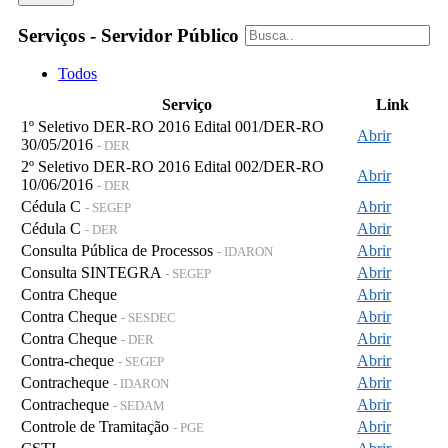
Serviços - Servidor Público
Todos
Serviço
Link
1º Seletivo DER-RO 2016 Edital 001/DER-RO
Abrir
30/05/2016
- DER
2º Seletivo DER-RO 2016 Edital 002/DER-RO
Abrir
10/06/2016
- DER
Cédula C
Abrir
- SEGEP
Cédula C
Abrir
- DER
Consulta Pública de Processos
Abrir
- IDARON
Consulta SINTEGRA
Abrir
- SEGEP
Contra Cheque
Abrir
Contra Cheque
Abrir
- SESDEC
Contra Cheque
Abrir
- DER
Contra-cheque
Abrir
- SEGEP
Contracheque
Abrir
- IDARON
Contracheque
Abrir
- SEDAM
Controle de Tramitação
Abrir
- PGE