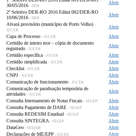
Abrir
30/05/2016
- DER
2º Seletivo DER-RO 2016 Edital 002/DER-RO
Abrir
10/06/2016
- DER
Alvará provisório (município de Porto Velho)
-
Abrir
JUCER
Capa de Processo
Abrir
- JUCER
Certidão de inteiro teor – cópia de documento
Abrir
registrado
- JUCER
Certidão específica
Abrir
- JUCER
Certidão simplificada
Abrir
- JUCER
Checklist
Abrir
- JUCER
CNPJ
Abrir
- JUCER
Comunicação de funcionamento
Abrir
- JUCER
Comunicação de paralisação temporária de
Abrir
atividades
- JUCER
Consulta Internamento de Notas Fiscais
Abrir
- SEGEP
Consulta Pagamento de DARE
Abrir
- SEGEP
Consulta REDESIM Estadual
Abrir
- SEGEP
Consulta SINTEGRA
Abrir
- SEGEP
DataGeo
Abrir
- SEDAM
Declarações de ME/EPP
Abrir
- JUCER