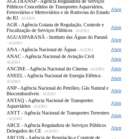
AGETRANSP - Agência Reguladora de Serviços
Públicos Concedidos de Transportes Aquaviários,
Abrir
Ferroviários e Metroviários e de Rodovias do Estado
do RJ
- AGERO
AGR - Agência Goiana de Regulação, Controle e
Abrir
Fiscalização de Serviços Públicos
- AGERO
AGUASPARANÁ - Instituto das Águas do Paraná
Abrir
- AGERO
ANA - Agência Nacional de Águas
Abrir
- AGERO
ANAC - Agência Nacional de Aviação Civil
-
Abrir
AGERO
ANCINE - Agência Nacional do Cinema
Abrir
- AGERO
ANEEL - Agência Nacional de Energia Elétrica
-
Abrir
AGERO
ANP - Agência Nacional do Petróleo, Gás Natural e
Abrir
Biocombustíveis
- AGERO
ANTAQ - Agência Nacional de Transportes
Abrir
Aquaviários
- AGERO
ANTT - Agência Nacional de Transportes Terrestres
Abrir
- AGERO
ARCE - Agência Reguladora de Serviços Públicos
Abrir
Delegados do CE
- AGERO
ARCON - Agência de Regulação e Controle de