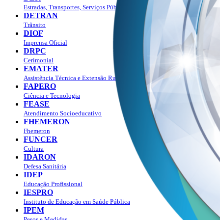
Estradas, Transportes, Serviços Públicos
DETRAN
Trânsito
DIOF
Imprensa Oficial
DRPC
Cerimonial
EMATER
Assistência Técnica e Extensão Rural
FAPERO
Ciência e Tecnologia
FEASE
Atendimento Socioeducativo
FHEMERON
Fhemeron
FUNCER
Cultura
IDARON
Defesa Sanitária
IDEP
Educação Profissional
IESPRO
Instituto de Educação em Saúde Pública
IPEM
Pesos e Medidas