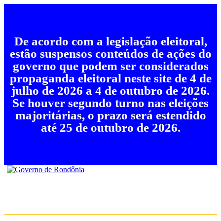
De acordo com a legislação eleitoral,
estão suspensos conteúdos de ações do
governo que podem ser considerados
propaganda eleitoral neste site de 4 de
julho de 2026 a 4 de outubro de 2026.
Se houver segundo turno nas eleições
majoritárias, o prazo será estendido
até 25 de outubro de 2026.