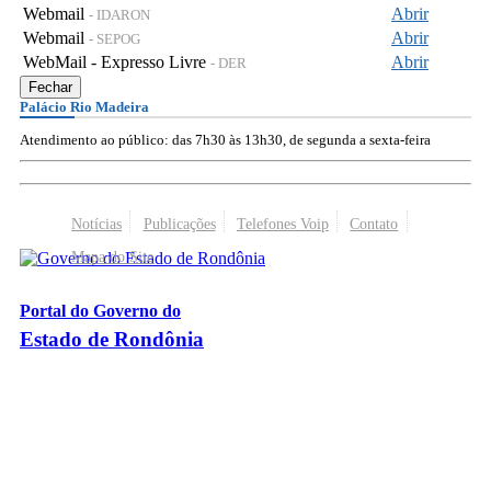
Webmail
Abrir
- IDARON
Webmail
Abrir
- SEPOG
WebMail - Expresso Livre
Abrir
- DER
Fechar
Palácio Rio Madeira
Atendimento ao público: das 7h30 às 13h30, de segunda a sexta-feira
Notícias
Publicações
Telefones Voip
Contato
Mapa do Site
Portal do Governo do
Estado de Rondônia
Palácio Rio Madeira
- Av. Farquar, 2986 - Bairro Pedrinhas
CEP 76.801-470 - Porto Velho, RO
© 2026
Governo do Estado de Rondônia
Todos os Direitos Reservados