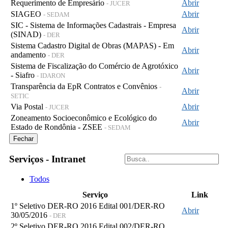
Requerimento de Empresário
Abrir
- JUCER
SIAGEO
Abrir
- SEDAM
SIC - Sistema de Informações Cadastrais - Empresa
Abrir
(SINAD)
- DER
Sistema Cadastro Digital de Obras (MAPAS) - Em
Abrir
andamento
- DER
Sistema de Fiscalização do Comércio de Agrotóxico
Abrir
- Siafro
- IDARON
Transparência da EpR Contratos e Convênios
-
Abrir
SETIC
Via Postal
Abrir
- JUCER
Zoneamento Socioeconômico e Ecológico do
Abrir
Estado de Rondônia - ZSEE
- SEDAM
Fechar
Serviços - Intranet
Todos
Serviço
Link
1º Seletivo DER-RO 2016 Edital 001/DER-RO
Abrir
30/05/2016
- DER
2º Seletivo DER-RO 2016 Edital 002/DER-RO