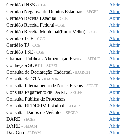
Certidão INSS
Abrir
- CGE
Certidão Negativa de Débitos Estaduais
Abrir
- SEGEP
Certidão Receita Estadual
Abrir
- CGE
Certidão Receita Federal
Abrir
- CGE
Certidão Receita Municipal(Porto Velho)
Abrir
- CGE
Certidão TCE
Abrir
- CGE
Certidão TJ
Abrir
- CGE
Certidão TSE
Abrir
- CGE
Chamada Pública - Alimentação Escolar
Abrir
- SEDUC
Conheça a SUPEL
Abrir
- SUPEL
Consulta de Declaração Cadastral
Abrir
- IDARON
Consulta de GTA
Abrir
- IDARON
Consulta Internamento de Notas Fiscais
Abrir
- SEGEP
Consulta Pagamento de DARE
Abrir
- SEGEP
Consulta Pública de Processos
Abrir
Consulta REDESIM Estadual
Abrir
- SEGEP
Consultar Dados de Veículos
Abrir
- SEGEP
DARE
Abrir
- SEGEP
DARE
Abrir
- SEDAM
DataGeo
Abrir
- SEDAM