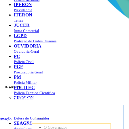
IPERON
Previdência
ITERON
Terras
JUCER
Junta Comercial
LGPD
Proteção de Dados Pessoais
OUVIDORIA
Ouvidoria-Geral
PC
Polícia Civil
PGE
Procuradoria Geral
PM
Polícia Militar
POLITEC
07/08/2026
Polícia Técnico-Científica
Portal do Governo do
Estado de Rondônia
PROCON
sso à Informação
Governo
de
Defesa do Consumidor
ormação
Sobre
SEAGRI
Rondônia
o
O Governador
Agricultura