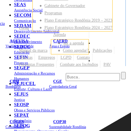
SEAS
Gabinete do Governador
Assistência Social
Programas
SECOM
Plano Estratégico Rondônia 2019 – 2023
Comunicação
cia
SEDAM
Portal
Plano Estratégico Rondônia 2024 – 2027
Desenvolvimento Ambiental
Agenda
SEDEC
AGEVISA
CAERD
Desenvolvimento
Ver a agenda
Mapa do Site
Vigilância em Saúde
SEDUC
Água e Esgoto
Manual da marca
Como agendar?
Publicações
Educação
SEFIN
Notícias
Empregos
LGPD
Contato
Sites
Finanças
Perguntas Frequentes
Combate aos Incêndios
PAV
SEGEP
Administração e Recursos
Humanos
CBM
CGE
SEJUCEL
Bombeiros
Controladoria Geral
Esporte, Cultura e Lazer
SEJUS
Justiça
SEOSP
Obras e Serviços Públicos
SEPAT
Patrimônio
COGES
COP30
SEPOG
Contabilidade
Sustentabilidade Rondônia