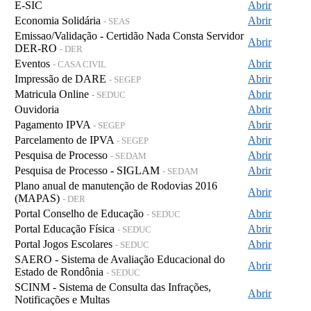
E-SIC
Abrir
Economia Solidária
Abrir
- SEAS
Emissao/Validação - Certidão Nada Consta Servidor
Abrir
DER-RO
- DER
Eventos
Abrir
- CASA CIVIL
Impressão de DARE
Abrir
- SEGEP
Matricula Online
Abrir
- SEDUC
Ouvidoria
Abrir
Pagamento IPVA
Abrir
- SEGEP
Parcelamento de IPVA
Abrir
- SEGEP
Pesquisa de Processo
Abrir
- SEDAM
Pesquisa de Processo - SIGLAM
Abrir
- SEDAM
Plano anual de manutenção de Rodovias 2016
Abrir
(MAPAS)
- DER
Portal Conselho de Educação
Abrir
- SEDUC
Portal Educação Física
Abrir
- SEDUC
Portal Jogos Escolares
Abrir
- SEDUC
SAERO - Sistema de Avaliação Educacional do
Abrir
Estado de Rondônia
- SEDUC
SCINM - Sistema de Consulta das Infrações,
Abrir
Notificações e Multas