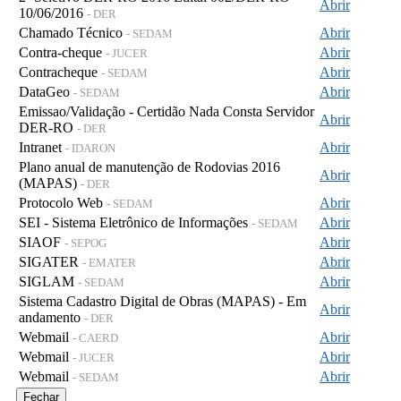
Abrir
10/06/2016
- DER
Chamado Técnico
Abrir
- SEDAM
Contra-cheque
Abrir
- JUCER
Contracheque
Abrir
- SEDAM
DataGeo
Abrir
- SEDAM
Emissao/Validação - Certidão Nada Consta Servidor
Abrir
DER-RO
- DER
Intranet
Abrir
- IDARON
Plano anual de manutenção de Rodovias 2016
Abrir
(MAPAS)
- DER
Protocolo Web
Abrir
- SEDAM
SEI - Sistema Eletrônico de Informações
Abrir
- SEDAM
SIAOF
Abrir
- SEPOG
SIGATER
Abrir
- EMATER
SIGLAM
Abrir
- SEDAM
Sistema Cadastro Digital de Obras (MAPAS) - Em
Abrir
andamento
- DER
Webmail
Abrir
- CAERD
Webmail
Abrir
- JUCER
Webmail
Abrir
- SEDAM
Fechar