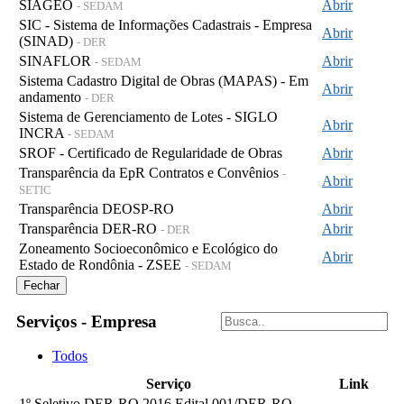
SIAGEO
Abrir
- SEDAM
SIC - Sistema de Informações Cadastrais - Empresa
Abrir
(SINAD)
- DER
SINAFLOR
Abrir
- SEDAM
Sistema Cadastro Digital de Obras (MAPAS) - Em
Abrir
andamento
- DER
Sistema de Gerenciamento de Lotes - SIGLO
Abrir
INCRA
- SEDAM
SROF - Certificado de Regularidade de Obras
Abrir
Transparência da EpR Contratos e Convênios
-
Abrir
SETIC
Transparência DEOSP-RO
Abrir
Transparência DER-RO
Abrir
- DER
Zoneamento Socioeconômico e Ecológico do
Abrir
Estado de Rondônia - ZSEE
- SEDAM
Fechar
Serviços - Empresa
Todos
Serviço
Link
1º Seletivo DER-RO 2016 Edital 001/DER-RO