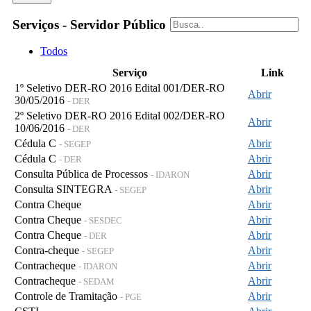
Serviços - Servidor Público
Todos
Serviço
Link
1º Seletivo DER-RO 2016 Edital 001/DER-RO
Abrir
30/05/2016
- DER
2º Seletivo DER-RO 2016 Edital 002/DER-RO
Abrir
10/06/2016
- DER
Cédula C
Abrir
- SEGEP
Cédula C
Abrir
- DER
Consulta Pública de Processos
Abrir
- IDARON
Consulta SINTEGRA
Abrir
- SEGEP
Contra Cheque
Abrir
Contra Cheque
Abrir
- SESDEC
Contra Cheque
Abrir
- DER
Contra-cheque
Abrir
- SEGEP
Contracheque
Abrir
- IDARON
Contracheque
Abrir
- SEDAM
Controle de Tramitação
Abrir
- PGE