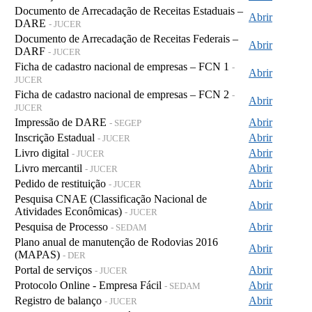
Documento de Arrecadação de Receitas Estaduais –
Abrir
DARE
- JUCER
Documento de Arrecadação de Receitas Federais –
Abrir
DARF
- JUCER
Ficha de cadastro nacional de empresas – FCN 1
-
Abrir
JUCER
Ficha de cadastro nacional de empresas – FCN 2
-
Abrir
JUCER
Impressão de DARE
Abrir
- SEGEP
Inscrição Estadual
Abrir
- JUCER
Livro digital
Abrir
- JUCER
Livro mercantil
Abrir
- JUCER
Pedido de restituição
Abrir
- JUCER
Pesquisa CNAE (Classificação Nacional de
Abrir
Atividades Econômicas)
- JUCER
Pesquisa de Processo
Abrir
- SEDAM
Plano anual de manutenção de Rodovias 2016
Abrir
(MAPAS)
- DER
Portal de serviços
Abrir
- JUCER
Protocolo Online - Empresa Fácil
Abrir
- SEDAM
Registro de balanço
Abrir
- JUCER