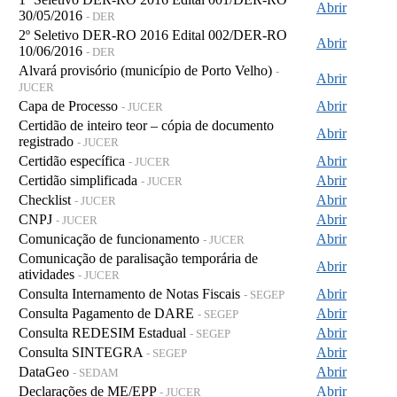
Abrir
30/05/2016
- DER
2º Seletivo DER-RO 2016 Edital 002/DER-RO
Abrir
10/06/2016
- DER
Alvará provisório (município de Porto Velho)
-
Abrir
JUCER
Capa de Processo
Abrir
- JUCER
Certidão de inteiro teor – cópia de documento
Abrir
registrado
- JUCER
Certidão específica
Abrir
- JUCER
Certidão simplificada
Abrir
- JUCER
Checklist
Abrir
- JUCER
CNPJ
Abrir
- JUCER
Comunicação de funcionamento
Abrir
- JUCER
Comunicação de paralisação temporária de
Abrir
atividades
- JUCER
Consulta Internamento de Notas Fiscais
Abrir
- SEGEP
Consulta Pagamento de DARE
Abrir
- SEGEP
Consulta REDESIM Estadual
Abrir
- SEGEP
Consulta SINTEGRA
Abrir
- SEGEP
DataGeo
Abrir
- SEDAM
Declarações de ME/EPP
Abrir
- JUCER