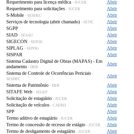
Requerimento para licença médica
Abrir
- JUCER
Requerimento para solicitações
Abrir
- JUCER
S-Mobile
Abrir
- SESDEC
Serviços de tecnologia (abrir chamado)
Abrir
- SETIC
SGPP
Abrir
SIAD
Abrir
- SESAU
SIGECON
Abrir
- SEPOG
SIPLAG
Abrir
- SEPOG
SISPAR
Abrir
Sistema Cadastro Digital de Obras (MAPAS) - Em
Abrir
andamento
- DER
Sistema de Controle de Ocorrências Periciais
-
Abrir
SESDEC
Sistema de Patrimônio
Abrir
- DER
SITAFE Web
Abrir
- SEGEP
Solicitação de estagiário
Abrir
- JUCER
Solicitação de veículos
Abrir
- CAERD
SPP
Abrir
Termo aditivo de estagiário
Abrir
- JUCER
Termo de concessão de recesso de estágio
Abrir
- JUCER
Termo de desligamento de estagiário
Abrir
- JUCER