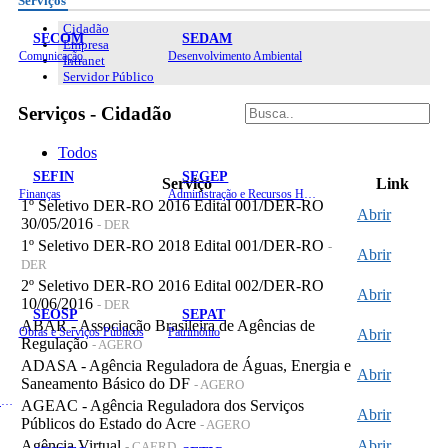
Serviços
Cidadão
SECOM
SEDAM
Empresa
Comunicação
Desenvolvimento Ambiental
Intranet
Servidor Público
Serviços - Cidadão
Todos
SEFIN
SEGEP
Serviço
Link
Finanças
Administração e Recursos Humanos
1º Seletivo DER-RO 2016 Edital 001/DER-RO
Abrir
30/05/2016
- DER
1º Seletivo DER-RO 2018 Edital 001/DER-RO
-
Abrir
DER
2º Seletivo DER-RO 2016 Edital 002/DER-RO
Abrir
10/06/2016
- DER
SEOSP
SEPAT
ABAR - Associação Brasileira de Agências de
Obras e Serviços Públicos
Patrimônio
Abrir
Regulação
- AGERO
ADASA - Agência Reguladora de Águas, Energia e
Abrir
Saneamento Básico do DF
- AGERO
Planejamento, Orçamento e Gestão
AGEAC - Agência Reguladora dos Serviços
Abrir
Públicos do Estado do Acre
- AGERO
Agência Virtual
Abrir
- CAERD