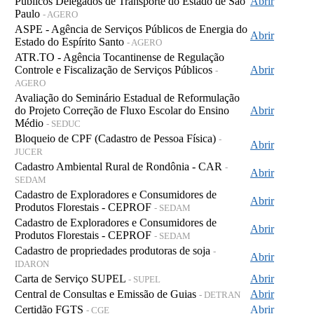
Públicos Delegados de Transporte do Estado de São
Abrir
Paulo
- AGERO
ASPE - Agência de Serviços Públicos de Energia do
Abrir
Estado do Espírito Santo
- AGERO
ATR.TO - Agência Tocantinense de Regulação
Controle e Fiscalização de Serviços Públicos
Abrir
-
AGERO
Avaliação do Seminário Estadual de Reformulação
do Projeto Correção de Fluxo Escolar do Ensino
Abrir
Médio
- SEDUC
Bloqueio de CPF (Cadastro de Pessoa Física)
-
Abrir
JUCER
Cadastro Ambiental Rural de Rondônia - CAR
-
Abrir
SEDAM
Cadastro de Exploradores e Consumidores de
Abrir
Produtos Florestais - CEPROF
- SEDAM
Cadastro de Exploradores e Consumidores de
Abrir
Produtos Florestais - CEPROF
- SEDAM
Cadastro de propriedades produtoras de soja
-
Abrir
IDARON
Carta de Serviço SUPEL
Abrir
- SUPEL
Central de Consultas e Emissão de Guias
Abrir
- DETRAN
Certidão FGTS
Abrir
- CGE