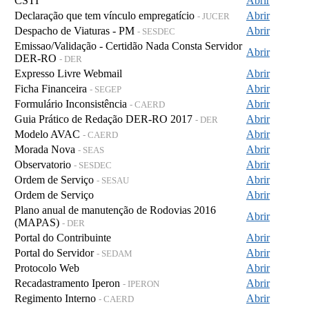
CSTI
Abrir
Declaração que tem vínculo empregatício
Abrir
- JUCER
Despacho de Viaturas - PM
Abrir
- SESDEC
Emissao/Validação - Certidão Nada Consta Servidor
Abrir
DER-RO
- DER
Expresso Livre Webmail
Abrir
Ficha Financeira
Abrir
- SEGEP
Formulário Inconsistência
Abrir
- CAERD
Guia Prático de Redação DER-RO 2017
Abrir
- DER
Modelo AVAC
Abrir
- CAERD
Morada Nova
Abrir
- SEAS
Observatorio
Abrir
- SESDEC
Ordem de Serviço
Abrir
- SESAU
Ordem de Serviço
Abrir
Plano anual de manutenção de Rodovias 2016
Abrir
(MAPAS)
- DER
Portal do Contribuinte
Abrir
Portal do Servidor
Abrir
- SEDAM
Protocolo Web
Abrir
Recadastramento Iperon
Abrir
- IPERON
Regimento Interno
Abrir
- CAERD