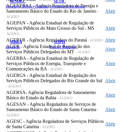
SESDEC
SETIC
AGENERSA - Agência Reguladora de Energia e
Segurança, Defesa e Cidadania
Tecnologia da Informação
Saneamento Básico do Estado do Rio de Janeiro
Abrir
-
AGERO
AGEPAN - Agência Estadual de Regulação de
Serviços Públicos do Mato Grosso do Sul - MS
Abrir
-
AGERO
AGEPAR - Agência Reguladora do Paraná
Abrir
- AGERO
SIBRA
SOPH
AGER - Agência Estadual de Regulação dos
Integração
Portos e Hidrovias
Abrir
Serviços Públicos Delegados do MT
- AGERO
AGERBA - Agência Estadual de Regulação de
Serviços Públicos de Energia, Transporte e
Abrir
 de Gastos Públicos Administrativos
Comunicações da BA
- AGERO
AGERGS - Agência Estadual de Regulação dos
Serviços Públicos Delegados do Rio Grande do Sul
Abrir
- AGERO
AGERSA- Agência Reguladora de Saneamento
Abrir
Básico do Estado da Bahia
- AGERO
AGESAN - Agência Reguladora de Serviços de
Saneamento Básico do Estado de Santa Catarina
Abrir
-
AGERO
AGESC - Agência Reguladora de Serviços Públicos
Abrir
de Santa Catarina
- AGERO