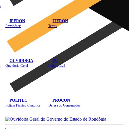
Instituto de Educação em Saúde Pública
IPERON
ITERON
Previdência
Terras
OUVIDORIA
PC
s
Ouvidoria-Geral
Polícia Civil
POLITEC
PROCON
Polícia Técnico-Científica
Defesa do Consumidor