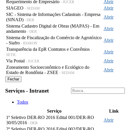
Requerimento de Empresário
Abrir
- JUCER
SIAGEO
Abrir
- SEDAM
SIC - Sistema de Informações Cadastrais - Empresa
Abrir
(SINAD)
- DER
Sistema Cadastro Digital de Obras (MAPAS) - Em
Abrir
andamento
- DER
Sistema de Fiscalização do Comércio de Agrotóxico
Abrir
- Siafro
- IDARON
Transparência da EpR Contratos e Convênios
-
Abrir
SETIC
Via Postal
Abrir
- JUCER
Zoneamento Socioeconômico e Ecológico do
Abrir
Estado de Rondônia - ZSEE
- SEDAM
Fechar
Serviços - Intranet
Todos
Serviço
Link
1º Seletivo DER-RO 2016 Edital 001/DER-RO
Abrir
30/05/2016
- DER
2º Seletivo DER-RO 2016 Edital 002/DER-RO