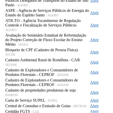
Públicos Delegados de Transporte do Estado de São
Abrir
Paulo
- AGERO
ASPE - Agência de Serviços Públicos de Energia do
Abrir
Estado do Espírito Santo
- AGERO
ATR.TO - Agência Tocantinense de Regulação
Controle e Fiscalização de Serviços Públicos
Abrir
-
AGERO
Avaliação do Seminário Estadual de Reformulação
do Projeto Correção de Fluxo Escolar do Ensino
Abrir
Médio
- SEDUC
Bloqueio de CPF (Cadastro de Pessoa Física)
-
Abrir
JUCER
Cadastro Ambiental Rural de Rondônia - CAR
-
Abrir
SEDAM
Cadastro de Exploradores e Consumidores de
Abrir
Produtos Florestais - CEPROF
- SEDAM
Cadastro de Exploradores e Consumidores de
Abrir
Produtos Florestais - CEPROF
- SEDAM
Cadastro de propriedades produtoras de soja
-
Abrir
IDARON
Carta de Serviço SUPEL
Abrir
- SUPEL
Central de Consultas e Emissão de Guias
Abrir
- DETRAN
Certidão FGTS
Abrir
- CGE