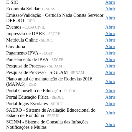
E-SIC
Abrir
Economia Solidária
Abrir
- SEAS
Emissao/Validação - Certidão Nada Consta Servidor
Abrir
DER-RO
- DER
Eventos
Abrir
- CASA CIVIL
Impressão de DARE
Abrir
- SEGEP
Matricula Online
Abrir
- SEDUC
Ouvidoria
Abrir
Pagamento IPVA
Abrir
- SEGEP
Parcelamento de IPVA
Abrir
- SEGEP
Pesquisa de Processo
Abrir
- SEDAM
Pesquisa de Processo - SIGLAM
Abrir
- SEDAM
Plano anual de manutenção de Rodovias 2016
Abrir
(MAPAS)
- DER
Portal Conselho de Educação
Abrir
- SEDUC
Portal Educação Física
Abrir
- SEDUC
Portal Jogos Escolares
Abrir
- SEDUC
SAERO - Sistema de Avaliação Educacional do
Abrir
Estado de Rondônia
- SEDUC
SCINM - Sistema de Consulta das Infrações,
Abrir
Notificações e Multas