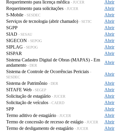
Requerimento para licença médica
Abrir
- JUCER
Requerimento para solicitações
Abrir
- JUCER
S-Mobile
Abrir
- SESDEC
Serviços de tecnologia (abrir chamado)
Abrir
- SETIC
SGPP
Abrir
SIAD
Abrir
- SESAU
SIGECON
Abrir
- SEPOG
SIPLAG
Abrir
- SEPOG
SISPAR
Abrir
Sistema Cadastro Digital de Obras (MAPAS) - Em
Abrir
andamento
- DER
Sistema de Controle de Ocorrências Periciais
-
Abrir
SESDEC
Sistema de Patrimônio
Abrir
- DER
SITAFE Web
Abrir
- SEGEP
Solicitação de estagiário
Abrir
- JUCER
Solicitação de veículos
Abrir
- CAERD
SPP
Abrir
Termo aditivo de estagiário
Abrir
- JUCER
Termo de concessão de recesso de estágio
Abrir
- JUCER
Termo de desligamento de estagiário
Abrir
- JUCER