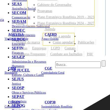
SEAS
Gabinete do Governador
Assistência Social
Programas
SECOM
Plano Estratégico Rondônia 2019 – 2023
Comunicação
cia
SEDAM
Portal
Plano Estratégico Rondônia 2024 – 2027
Desenvolvimento Ambiental
Agenda
SEDEC
AGEVISA
CAERD
Desenvolvimento
Ver a agenda
Mapa do Site
Vigilância em Saúde
SEDUC
Água e Esgoto
Manual da marca
Como agendar?
Publicações
Educação
SEFIN
Notícias
Empregos
LGPD
Contato
Sites
Finanças
Perguntas Frequentes
Combate aos Incêndios
PAV
SEGEP
Administração e Recursos
Humanos
CBM
CGE
SEJUCEL
Bombeiros
Controladoria Geral
Esporte, Cultura e Lazer
SEJUS
Justiça
SEOSP
Obras e Serviços Públicos
SEPAT
Patrimônio
COGES
COP30
SEPOG
Contabilidade
Sustentabilidade Rondônia