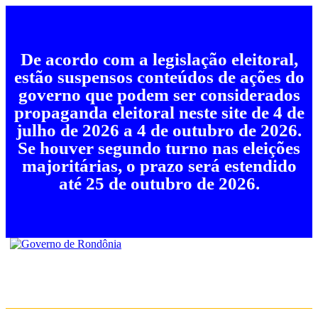
De acordo com a legislação eleitoral,
estão suspensos conteúdos de ações do
governo que podem ser considerados
propaganda eleitoral neste site de 4 de
julho de 2026 a 4 de outubro de 2026.
Se houver segundo turno nas eleições
majoritárias, o prazo será estendido
até 25 de outubro de 2026.