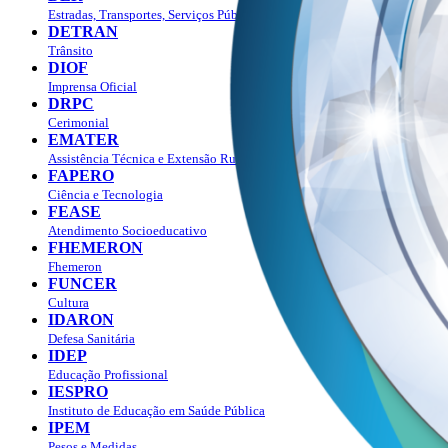
Estradas, Transportes, Serviços Públicos
DETRAN
Trânsito
DIOF
Imprensa Oficial
DRPC
Cerimonial
EMATER
Assistência Técnica e Extensão Rural
FAPERO
Ciência e Tecnologia
FEASE
Atendimento Socioeducativo
FHEMERON
Fhemeron
FUNCER
Cultura
IDARON
Defesa Sanitária
IDEP
Educação Profissional
IESPRO
Instituto de Educação em Saúde Pública
IPEM
Pesos e Medidas