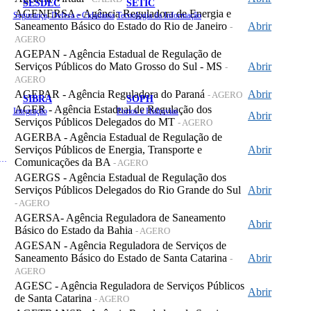
SESDEC
SETIC
AGENERSA - Agência Reguladora de Energia e
Segurança, Defesa e Cidadania
Tecnologia da Informação
Saneamento Básico do Estado do Rio de Janeiro
Abrir
-
AGERO
AGEPAN - Agência Estadual de Regulação de
Serviços Públicos do Mato Grosso do Sul - MS
Abrir
-
AGERO
AGEPAR - Agência Reguladora do Paraná
Abrir
- AGERO
SIBRA
SOPH
AGER - Agência Estadual de Regulação dos
Integração
Portos e Hidrovias
Abrir
Serviços Públicos Delegados do MT
- AGERO
AGERBA - Agência Estadual de Regulação de
Serviços Públicos de Energia, Transporte e
Abrir
 de Gastos Públicos Administrativos
Comunicações da BA
- AGERO
AGERGS - Agência Estadual de Regulação dos
Serviços Públicos Delegados do Rio Grande do Sul
Abrir
- AGERO
AGERSA- Agência Reguladora de Saneamento
Abrir
Básico do Estado da Bahia
- AGERO
AGESAN - Agência Reguladora de Serviços de
Saneamento Básico do Estado de Santa Catarina
Abrir
-
AGERO
AGESC - Agência Reguladora de Serviços Públicos
Abrir
de Santa Catarina
- AGERO