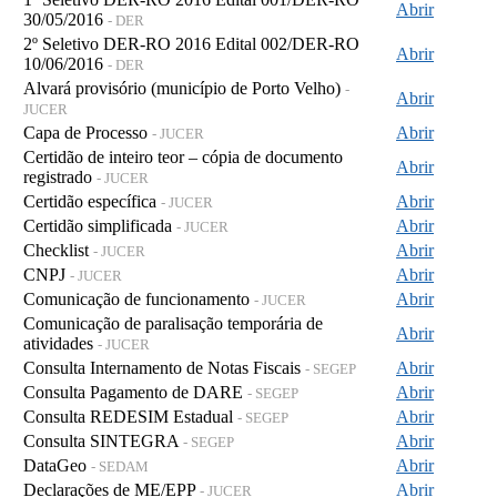
Abrir
30/05/2016
- DER
2º Seletivo DER-RO 2016 Edital 002/DER-RO
Abrir
10/06/2016
- DER
Alvará provisório (município de Porto Velho)
-
Abrir
JUCER
Capa de Processo
Abrir
- JUCER
Certidão de inteiro teor – cópia de documento
Abrir
registrado
- JUCER
Certidão específica
Abrir
- JUCER
Certidão simplificada
Abrir
- JUCER
Checklist
Abrir
- JUCER
CNPJ
Abrir
- JUCER
Comunicação de funcionamento
Abrir
- JUCER
Comunicação de paralisação temporária de
Abrir
atividades
- JUCER
Consulta Internamento de Notas Fiscais
Abrir
- SEGEP
Consulta Pagamento de DARE
Abrir
- SEGEP
Consulta REDESIM Estadual
Abrir
- SEGEP
Consulta SINTEGRA
Abrir
- SEGEP
DataGeo
Abrir
- SEDAM
Declarações de ME/EPP
Abrir
- JUCER