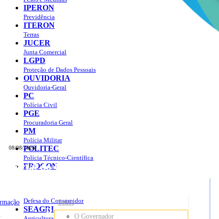
IPERON
Previdência
ITERON
Terras
JUCER
Junta Comercial
LGPD
Proteção de Dados Pessoais
OUVIDORIA
Ouvidoria-Geral
PC
Polícia Civil
PGE
Procuradoria Geral
PM
Polícia Militar
POLITEC
08/08/2026
Polícia Técnico-Científica
Portal do Governo do
Estado de Rondônia
PROCON
sso à Informação
Governo
de
Defesa do Consumidor
ormação
Sobre
SEAGRI
Rondônia
o
O Governador
Agricultura