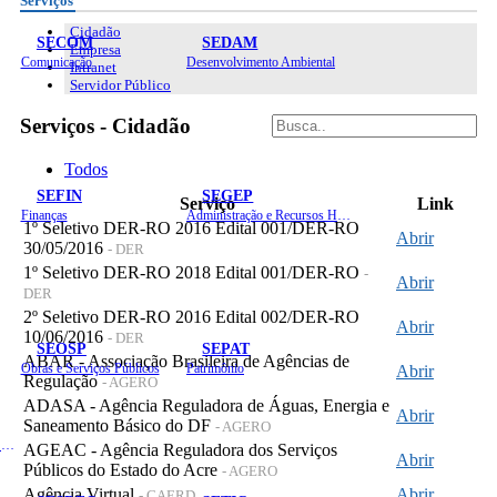
Serviços
Cidadão
SECOM
SEDAM
Empresa
Comunicação
Desenvolvimento Ambiental
Intranet
Servidor Público
Serviços - Cidadão
Todos
SEFIN
SEGEP
Serviço
Link
Finanças
Administração e Recursos Humanos
1º Seletivo DER-RO 2016 Edital 001/DER-RO
Abrir
30/05/2016
- DER
1º Seletivo DER-RO 2018 Edital 001/DER-RO
-
Abrir
DER
2º Seletivo DER-RO 2016 Edital 002/DER-RO
Abrir
10/06/2016
- DER
SEOSP
SEPAT
ABAR - Associação Brasileira de Agências de
Obras e Serviços Públicos
Patrimônio
Abrir
Regulação
- AGERO
ADASA - Agência Reguladora de Águas, Energia e
Abrir
Saneamento Básico do DF
- AGERO
Planejamento, Orçamento e Gestão
AGEAC - Agência Reguladora dos Serviços
Abrir
Públicos do Estado do Acre
- AGERO
Agência Virtual
Abrir
- CAERD