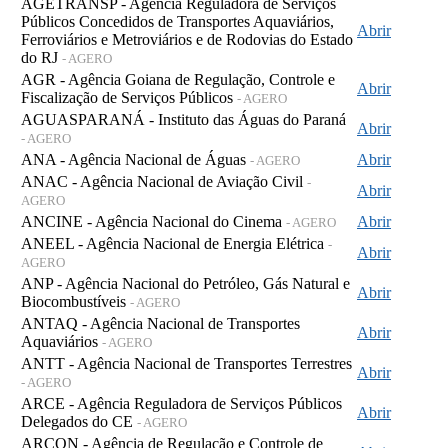
AGETRANSP - Agência Reguladora de Serviços
Públicos Concedidos de Transportes Aquaviários,
Abrir
Ferroviários e Metroviários e de Rodovias do Estado
do RJ
- AGERO
AGR - Agência Goiana de Regulação, Controle e
Abrir
Fiscalização de Serviços Públicos
- AGERO
AGUASPARANÁ - Instituto das Águas do Paraná
Abrir
- AGERO
ANA - Agência Nacional de Águas
Abrir
- AGERO
ANAC - Agência Nacional de Aviação Civil
-
Abrir
AGERO
ANCINE - Agência Nacional do Cinema
Abrir
- AGERO
ANEEL - Agência Nacional de Energia Elétrica
-
Abrir
AGERO
ANP - Agência Nacional do Petróleo, Gás Natural e
Abrir
Biocombustíveis
- AGERO
ANTAQ - Agência Nacional de Transportes
Abrir
Aquaviários
- AGERO
ANTT - Agência Nacional de Transportes Terrestres
Abrir
- AGERO
ARCE - Agência Reguladora de Serviços Públicos
Abrir
Delegados do CE
- AGERO
ARCON - Agência de Regulação e Controle de