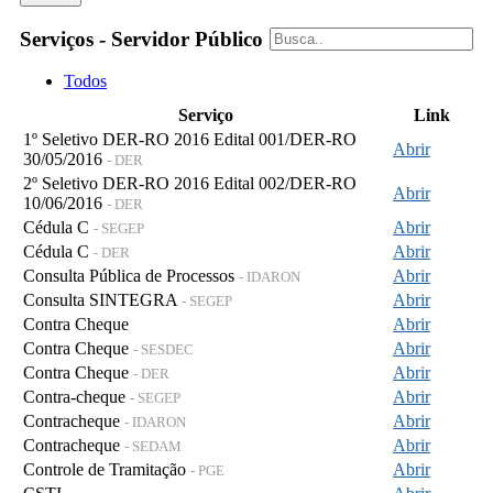
Serviços - Servidor Público
Todos
Serviço
Link
1º Seletivo DER-RO 2016 Edital 001/DER-RO
Abrir
30/05/2016
- DER
2º Seletivo DER-RO 2016 Edital 002/DER-RO
Abrir
10/06/2016
- DER
Cédula C
Abrir
- SEGEP
Cédula C
Abrir
- DER
Consulta Pública de Processos
Abrir
- IDARON
Consulta SINTEGRA
Abrir
- SEGEP
Contra Cheque
Abrir
Contra Cheque
Abrir
- SESDEC
Contra Cheque
Abrir
- DER
Contra-cheque
Abrir
- SEGEP
Contracheque
Abrir
- IDARON
Contracheque
Abrir
- SEDAM
Controle de Tramitação
Abrir
- PGE