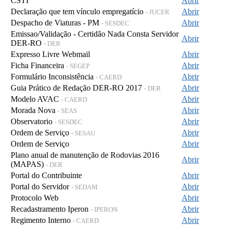
CSTI
Abrir
Declaração que tem vínculo empregatício
Abrir
- JUCER
Despacho de Viaturas - PM
Abrir
- SESDEC
Emissao/Validação - Certidão Nada Consta Servidor
Abrir
DER-RO
- DER
Expresso Livre Webmail
Abrir
Ficha Financeira
Abrir
- SEGEP
Formulário Inconsistência
Abrir
- CAERD
Guia Prático de Redação DER-RO 2017
Abrir
- DER
Modelo AVAC
Abrir
- CAERD
Morada Nova
Abrir
- SEAS
Observatorio
Abrir
- SESDEC
Ordem de Serviço
Abrir
- SESAU
Ordem de Serviço
Abrir
Plano anual de manutenção de Rodovias 2016
Abrir
(MAPAS)
- DER
Portal do Contribuinte
Abrir
Portal do Servidor
Abrir
- SEDAM
Protocolo Web
Abrir
Recadastramento Iperon
Abrir
- IPERON
Regimento Interno
Abrir
- CAERD