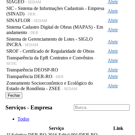
SIAGEO
Abrir
- SEDAM
SIC - Sistema de Informações Cadastrais - Empresa
Abrir
(SINAD)
- DER
SINAFLOR
Abrir
- SEDAM
Sistema Cadastro Digital de Obras (MAPAS) - Em
Abrir
andamento
- DER
Sistema de Gerenciamento de Lotes - SIGLO
Abrir
INCRA
- SEDAM
SROF - Certificado de Regularidade de Obras
Abrir
Transparência da EpR Contratos e Convênios
-
Abrir
SETIC
Transparência DEOSP-RO
Abrir
Transparência DER-RO
Abrir
- DER
Zoneamento Socioeconômico e Ecológico do
Abrir
Estado de Rondônia - ZSEE
- SEDAM
Fechar
Serviços - Empresa
Todos
Serviço
Link
1º Seletivo DER-RO 2016 Edital 001/DER-RO