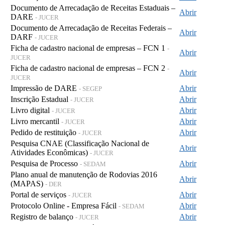
Documento de Arrecadação de Receitas Estaduais –
Abrir
DARE
- JUCER
Documento de Arrecadação de Receitas Federais –
Abrir
DARF
- JUCER
Ficha de cadastro nacional de empresas – FCN 1
-
Abrir
JUCER
Ficha de cadastro nacional de empresas – FCN 2
-
Abrir
JUCER
Impressão de DARE
Abrir
- SEGEP
Inscrição Estadual
Abrir
- JUCER
Livro digital
Abrir
- JUCER
Livro mercantil
Abrir
- JUCER
Pedido de restituição
Abrir
- JUCER
Pesquisa CNAE (Classificação Nacional de
Abrir
Atividades Econômicas)
- JUCER
Pesquisa de Processo
Abrir
- SEDAM
Plano anual de manutenção de Rodovias 2016
Abrir
(MAPAS)
- DER
Portal de serviços
Abrir
- JUCER
Protocolo Online - Empresa Fácil
Abrir
- SEDAM
Registro de balanço
Abrir
- JUCER