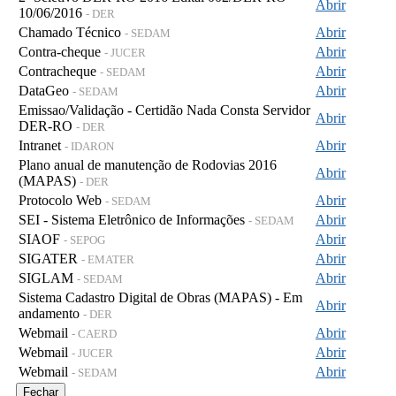
Abrir
10/06/2016
- DER
Chamado Técnico
Abrir
- SEDAM
Contra-cheque
Abrir
- JUCER
Contracheque
Abrir
- SEDAM
DataGeo
Abrir
- SEDAM
Emissao/Validação - Certidão Nada Consta Servidor
Abrir
DER-RO
- DER
Intranet
Abrir
- IDARON
Plano anual de manutenção de Rodovias 2016
Abrir
(MAPAS)
- DER
Protocolo Web
Abrir
- SEDAM
SEI - Sistema Eletrônico de Informações
Abrir
- SEDAM
SIAOF
Abrir
- SEPOG
SIGATER
Abrir
- EMATER
SIGLAM
Abrir
- SEDAM
Sistema Cadastro Digital de Obras (MAPAS) - Em
Abrir
andamento
- DER
Webmail
Abrir
- CAERD
Webmail
Abrir
- JUCER
Webmail
Abrir
- SEDAM
Fechar