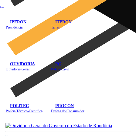
Instituto de Educação em Saúde Pública
IPERON
ITERON
Previdência
Terras
OUVIDORIA
PC
s
Ouvidoria-Geral
Polícia Civil
POLITEC
PROCON
Polícia Técnico-Científica
Defesa do Consumidor