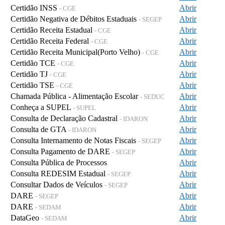
Certidão INSS
Abrir
- CGE
Certidão Negativa de Débitos Estaduais
Abrir
- SEGEP
Certidão Receita Estadual
Abrir
- CGE
Certidão Receita Federal
Abrir
- CGE
Certidão Receita Municipal(Porto Velho)
Abrir
- CGE
Certidão TCE
Abrir
- CGE
Certidão TJ
Abrir
- CGE
Certidão TSE
Abrir
- CGE
Chamada Pública - Alimentação Escolar
Abrir
- SEDUC
Conheça a SUPEL
Abrir
- SUPEL
Consulta de Declaração Cadastral
Abrir
- IDARON
Consulta de GTA
Abrir
- IDARON
Consulta Internamento de Notas Fiscais
Abrir
- SEGEP
Consulta Pagamento de DARE
Abrir
- SEGEP
Consulta Pública de Processos
Abrir
Consulta REDESIM Estadual
Abrir
- SEGEP
Consultar Dados de Veículos
Abrir
- SEGEP
DARE
Abrir
- SEGEP
DARE
Abrir
- SEDAM
DataGeo
Abrir
- SEDAM