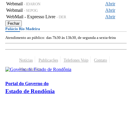
Webmail
Abrir
- IDARON
Webmail
Abrir
- SEPOG
WebMail - Expresso Livre
Abrir
- DER
Fechar
Palácio Rio Madeira
Atendimento ao público: das 7h30 às 13h30, de segunda a sexta-feira
Notícias
Publicações
Telefones Voip
Contato
Mapa do Site
Portal do Governo do
Estado de Rondônia
Palácio Rio Madeira
- Av. Farquar, 2986 - Bairro Pedrinhas
CEP 76.801-470 - Porto Velho, RO
© 2026
Governo do Estado de Rondônia
Todos os Direitos Reservados