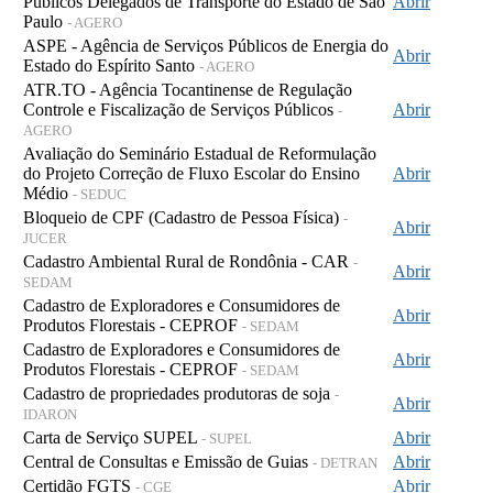
Públicos Delegados de Transporte do Estado de São
Abrir
Paulo
- AGERO
ASPE - Agência de Serviços Públicos de Energia do
Abrir
Estado do Espírito Santo
- AGERO
ATR.TO - Agência Tocantinense de Regulação
Controle e Fiscalização de Serviços Públicos
Abrir
-
AGERO
Avaliação do Seminário Estadual de Reformulação
do Projeto Correção de Fluxo Escolar do Ensino
Abrir
Médio
- SEDUC
Bloqueio de CPF (Cadastro de Pessoa Física)
-
Abrir
JUCER
Cadastro Ambiental Rural de Rondônia - CAR
-
Abrir
SEDAM
Cadastro de Exploradores e Consumidores de
Abrir
Produtos Florestais - CEPROF
- SEDAM
Cadastro de Exploradores e Consumidores de
Abrir
Produtos Florestais - CEPROF
- SEDAM
Cadastro de propriedades produtoras de soja
-
Abrir
IDARON
Carta de Serviço SUPEL
Abrir
- SUPEL
Central de Consultas e Emissão de Guias
Abrir
- DETRAN
Certidão FGTS
Abrir
- CGE