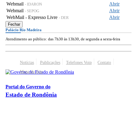
Webmail
Abrir
- IDARON
Webmail
Abrir
- SEPOG
WebMail - Expresso Livre
Abrir
- DER
Fechar
Palácio Rio Madeira
Atendimento ao público: das 7h30 às 13h30, de segunda a sexta-feira
Notícias
Publicações
Telefones Voip
Contato
Mapa do Site
Portal do Governo do
Estado de Rondônia
Palácio Rio Madeira
- Av. Farquar, 2986 - Bairro Pedrinhas
CEP 76.801-470 - Porto Velho, RO
© 2026
Governo do Estado de Rondônia
Todos os Direitos Reservados