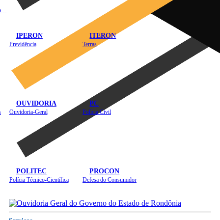
Instituto de Educação em Saúde Pública
IPERON
ITERON
Previdência
Terras
OUVIDORIA
PC
s
Ouvidoria-Geral
Polícia Civil
POLITEC
PROCON
Polícia Técnico-Científica
Defesa do Consumidor