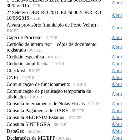
Abrir
30/05/2016
- DER
2º Seletivo DER-RO 2016 Edital 002/DER-RO
Abrir
10/06/2016
- DER
Alvará provisório (município de Porto Velho)
-
Abrir
JUCER
Capa de Processo
Abrir
- JUCER
Certidão de inteiro teor – cópia de documento
Abrir
registrado
- JUCER
Certidão específica
Abrir
- JUCER
Certidão simplificada
Abrir
- JUCER
Checklist
Abrir
- JUCER
CNPJ
Abrir
- JUCER
Comunicação de funcionamento
Abrir
- JUCER
Comunicação de paralisação temporária de
Abrir
atividades
- JUCER
Consulta Internamento de Notas Fiscais
Abrir
- SEGEP
Consulta Pagamento de DARE
Abrir
- SEGEP
Consulta REDESIM Estadual
Abrir
- SEGEP
Consulta SINTEGRA
Abrir
- SEGEP
DataGeo
Abrir
- SEDAM
Declarações de ME/EPP
Abrir
- JUCER