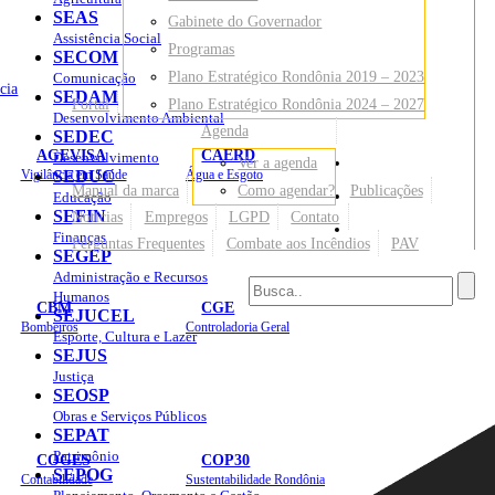
SEAS
Gabinete do Governador
Assistência Social
Programas
SECOM
Plano Estratégico Rondônia 2019 – 2023
Comunicação
cia
SEDAM
Portal
Plano Estratégico Rondônia 2024 – 2027
Desenvolvimento Ambiental
Agenda
SEDEC
AGEVISA
CAERD
Desenvolvimento
Ver a agenda
Mapa do Site
Vigilância em Saúde
SEDUC
Água e Esgoto
Manual da marca
Como agendar?
Publicações
Educação
SEFIN
Notícias
Empregos
LGPD
Contato
Sites
Finanças
Perguntas Frequentes
Combate aos Incêndios
PAV
SEGEP
Administração e Recursos
Humanos
CBM
CGE
SEJUCEL
Bombeiros
Controladoria Geral
Esporte, Cultura e Lazer
SEJUS
Justiça
SEOSP
Obras e Serviços Públicos
SEPAT
Patrimônio
COGES
COP30
SEPOG
Contabilidade
Sustentabilidade Rondônia