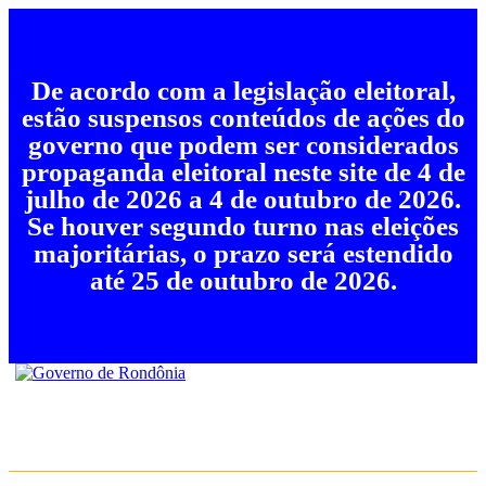
De acordo com a legislação eleitoral,
estão suspensos conteúdos de ações do
governo que podem ser considerados
propaganda eleitoral neste site de 4 de
julho de 2026 a 4 de outubro de 2026.
Se houver segundo turno nas eleições
majoritárias, o prazo será estendido
até 25 de outubro de 2026.