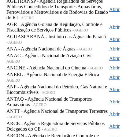
AGETRANSP - Agência Reguladora de Serviços
Públicos Concedidos de Transportes Aquaviários,
Abrir
Ferroviários e Metroviários e de Rodovias do Estado
do RJ
- AGERO
AGR - Agência Goiana de Regulação, Controle e
Abrir
Fiscalização de Serviços Públicos
- AGERO
AGUASPARANÁ - Instituto das Águas do Paraná
Abrir
- AGERO
ANA - Agência Nacional de Águas
Abrir
- AGERO
ANAC - Agência Nacional de Aviação Civil
-
Abrir
AGERO
ANCINE - Agência Nacional do Cinema
Abrir
- AGERO
ANEEL - Agência Nacional de Energia Elétrica
-
Abrir
AGERO
ANP - Agência Nacional do Petróleo, Gás Natural e
Abrir
Biocombustíveis
- AGERO
ANTAQ - Agência Nacional de Transportes
Abrir
Aquaviários
- AGERO
ANTT - Agência Nacional de Transportes Terrestres
Abrir
- AGERO
ARCE - Agência Reguladora de Serviços Públicos
Abrir
Delegados do CE
- AGERO
ARCON - Agência de Regulação e Controle de