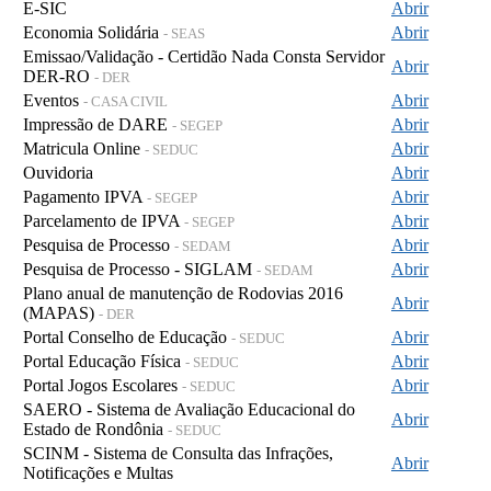
E-SIC
Abrir
Economia Solidária
Abrir
- SEAS
Emissao/Validação - Certidão Nada Consta Servidor
Abrir
DER-RO
- DER
Eventos
Abrir
- CASA CIVIL
Impressão de DARE
Abrir
- SEGEP
Matricula Online
Abrir
- SEDUC
Ouvidoria
Abrir
Pagamento IPVA
Abrir
- SEGEP
Parcelamento de IPVA
Abrir
- SEGEP
Pesquisa de Processo
Abrir
- SEDAM
Pesquisa de Processo - SIGLAM
Abrir
- SEDAM
Plano anual de manutenção de Rodovias 2016
Abrir
(MAPAS)
- DER
Portal Conselho de Educação
Abrir
- SEDUC
Portal Educação Física
Abrir
- SEDUC
Portal Jogos Escolares
Abrir
- SEDUC
SAERO - Sistema de Avaliação Educacional do
Abrir
Estado de Rondônia
- SEDUC
SCINM - Sistema de Consulta das Infrações,
Abrir
Notificações e Multas