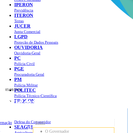
IPERON
Previdência
ITERON
Terras
JUCER
Junta Comercial
LGPD
Proteção de Dados Pessoais
OUVIDORIA
Ouvidoria-Geral
PC
Polícia Civil
PGE
Procuradoria Geral
PM
Polícia Militar
POLITEC
05/08/2026
Polícia Técnico-Científica
Portal do Governo do
Estado de Rondônia
PROCON
sso à Informação
Governo
de
Defesa do Consumidor
ormação
Sobre
SEAGRI
Rondônia
o
O Governador
Agricultura