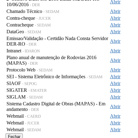
Abrir
10/06/2016
- DER
Chamado Técnico
Abrir
- SEDAM
Contra-cheque
Abrir
- JUCER
Contracheque
Abrir
- SEDAM
DataGeo
Abrir
- SEDAM
Emissao/Validação - Certidão Nada Consta Servidor
Abrir
DER-RO
- DER
Intranet
Abrir
- IDARON
Plano anual de manutenção de Rodovias 2016
Abrir
(MAPAS)
- DER
Protocolo Web
Abrir
- SEDAM
SEI - Sistema Eletrônico de Informações
Abrir
- SEDAM
SIAOF
Abrir
- SEPOG
SIGATER
Abrir
- EMATER
SIGLAM
Abrir
- SEDAM
Sistema Cadastro Digital de Obras (MAPAS) - Em
Abrir
andamento
- DER
Webmail
Abrir
- CAERD
Webmail
Abrir
- JUCER
Webmail
Abrir
- SEDAM
Fechar