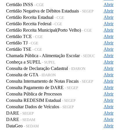
Certidão INSS
Abrir
- CGE
Certidão Negativa de Débitos Estaduais
Abrir
- SEGEP
Certidão Receita Estadual
Abrir
- CGE
Certidão Receita Federal
Abrir
- CGE
Certidão Receita Municipal(Porto Velho)
Abrir
- CGE
Certidão TCE
Abrir
- CGE
Certidão TJ
Abrir
- CGE
Certidão TSE
Abrir
- CGE
Chamada Pública - Alimentação Escolar
Abrir
- SEDUC
Conheça a SUPEL
Abrir
- SUPEL
Consulta de Declaração Cadastral
Abrir
- IDARON
Consulta de GTA
Abrir
- IDARON
Consulta Internamento de Notas Fiscais
Abrir
- SEGEP
Consulta Pagamento de DARE
Abrir
- SEGEP
Consulta Pública de Processos
Abrir
Consulta REDESIM Estadual
Abrir
- SEGEP
Consultar Dados de Veículos
Abrir
- SEGEP
DARE
Abrir
- SEGEP
DARE
Abrir
- SEDAM
DataGeo
Abrir
- SEDAM