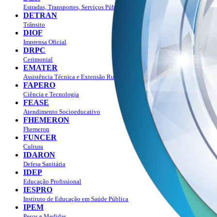
Estradas, Transportes, Serviços Públicos
DETRAN
Trânsito
DIOF
Imprensa Oficial
DRPC
Cerimonial
EMATER
Assistência Técnica e Extensão Rural
FAPERO
Ciência e Tecnologia
FEASE
Atendimento Socioeducativo
FHEMERON
Fhemeron
FUNCER
Cultura
IDARON
Defesa Sanitária
IDEP
Educação Profissional
IESPRO
Instituto de Educação em Saúde Pública
IPEM
Pesos e Medidas