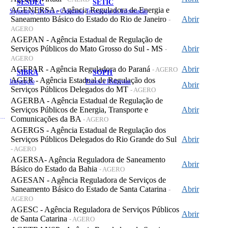
SESDEC
SETIC
AGENERSA - Agência Reguladora de Energia e
Segurança, Defesa e Cidadania
Tecnologia da Informação
Saneamento Básico do Estado do Rio de Janeiro
Abrir
-
AGERO
AGEPAN - Agência Estadual de Regulação de
Serviços Públicos do Mato Grosso do Sul - MS
Abrir
-
AGERO
AGEPAR - Agência Reguladora do Paraná
Abrir
- AGERO
SIBRA
SOPH
AGER - Agência Estadual de Regulação dos
Integração
Portos e Hidrovias
Abrir
Serviços Públicos Delegados do MT
- AGERO
AGERBA - Agência Estadual de Regulação de
Serviços Públicos de Energia, Transporte e
Abrir
 de Gastos Públicos Administrativos
Comunicações da BA
- AGERO
AGERGS - Agência Estadual de Regulação dos
Serviços Públicos Delegados do Rio Grande do Sul
Abrir
- AGERO
AGERSA- Agência Reguladora de Saneamento
Abrir
Básico do Estado da Bahia
- AGERO
AGESAN - Agência Reguladora de Serviços de
Saneamento Básico do Estado de Santa Catarina
Abrir
-
AGERO
AGESC - Agência Reguladora de Serviços Públicos
Abrir
de Santa Catarina
- AGERO