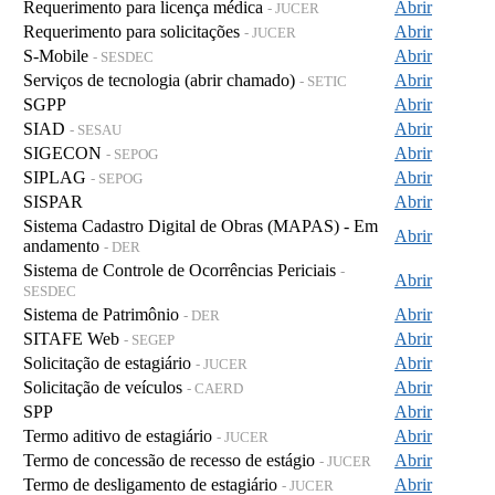
Requerimento para licença médica
Abrir
- JUCER
Requerimento para solicitações
Abrir
- JUCER
S-Mobile
Abrir
- SESDEC
Serviços de tecnologia (abrir chamado)
Abrir
- SETIC
SGPP
Abrir
SIAD
Abrir
- SESAU
SIGECON
Abrir
- SEPOG
SIPLAG
Abrir
- SEPOG
SISPAR
Abrir
Sistema Cadastro Digital de Obras (MAPAS) - Em
Abrir
andamento
- DER
Sistema de Controle de Ocorrências Periciais
-
Abrir
SESDEC
Sistema de Patrimônio
Abrir
- DER
SITAFE Web
Abrir
- SEGEP
Solicitação de estagiário
Abrir
- JUCER
Solicitação de veículos
Abrir
- CAERD
SPP
Abrir
Termo aditivo de estagiário
Abrir
- JUCER
Termo de concessão de recesso de estágio
Abrir
- JUCER
Termo de desligamento de estagiário
Abrir
- JUCER