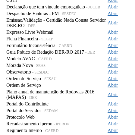
CSTI
Abrir
Declaração que tem vínculo empregatício
Abrir
- JUCER
Despacho de Viaturas - PM
Abrir
- SESDEC
Emissao/Validação - Certidão Nada Consta Servidor
Abrir
DER-RO
- DER
Expresso Livre Webmail
Abrir
Ficha Financeira
Abrir
- SEGEP
Formulário Inconsistência
Abrir
- CAERD
Guia Prático de Redação DER-RO 2017
Abrir
- DER
Modelo AVAC
Abrir
- CAERD
Morada Nova
Abrir
- SEAS
Observatorio
Abrir
- SESDEC
Ordem de Serviço
Abrir
- SESAU
Ordem de Serviço
Abrir
Plano anual de manutenção de Rodovias 2016
Abrir
(MAPAS)
- DER
Portal do Contribuinte
Abrir
Portal do Servidor
Abrir
- SEDAM
Protocolo Web
Abrir
Recadastramento Iperon
Abrir
- IPERON
Regimento Interno
Abrir
- CAERD