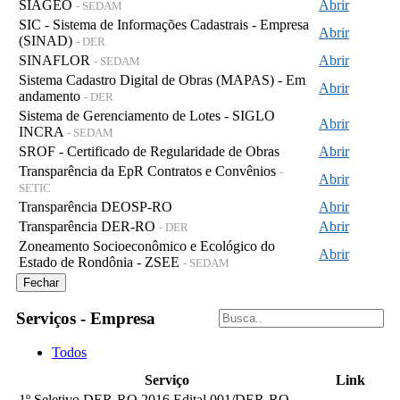
SIAGEO
Abrir
- SEDAM
SIC - Sistema de Informações Cadastrais - Empresa
Abrir
(SINAD)
- DER
SINAFLOR
Abrir
- SEDAM
Sistema Cadastro Digital de Obras (MAPAS) - Em
Abrir
andamento
- DER
Sistema de Gerenciamento de Lotes - SIGLO
Abrir
INCRA
- SEDAM
SROF - Certificado de Regularidade de Obras
Abrir
Transparência da EpR Contratos e Convênios
-
Abrir
SETIC
Transparência DEOSP-RO
Abrir
Transparência DER-RO
Abrir
- DER
Zoneamento Socioeconômico e Ecológico do
Abrir
Estado de Rondônia - ZSEE
- SEDAM
Fechar
Serviços - Empresa
Todos
Serviço
Link
1º Seletivo DER-RO 2016 Edital 001/DER-RO