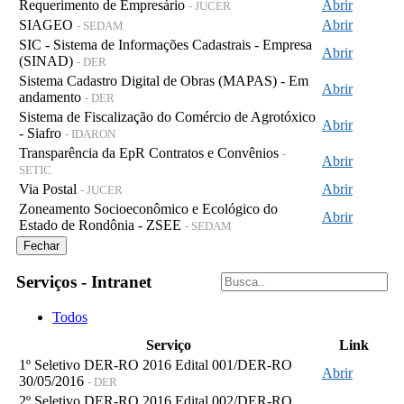
Requerimento de Empresário
Abrir
- JUCER
SIAGEO
Abrir
- SEDAM
SIC - Sistema de Informações Cadastrais - Empresa
Abrir
(SINAD)
- DER
Sistema Cadastro Digital de Obras (MAPAS) - Em
Abrir
andamento
- DER
Sistema de Fiscalização do Comércio de Agrotóxico
Abrir
- Siafro
- IDARON
Transparência da EpR Contratos e Convênios
-
Abrir
SETIC
Via Postal
Abrir
- JUCER
Zoneamento Socioeconômico e Ecológico do
Abrir
Estado de Rondônia - ZSEE
- SEDAM
Fechar
Serviços - Intranet
Todos
Serviço
Link
1º Seletivo DER-RO 2016 Edital 001/DER-RO
Abrir
30/05/2016
- DER
2º Seletivo DER-RO 2016 Edital 002/DER-RO