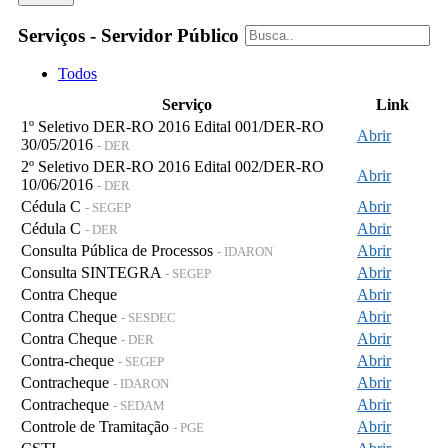
Serviços - Servidor Público
Todos
Serviço
Link
1º Seletivo DER-RO 2016 Edital 001/DER-RO
Abrir
30/05/2016
- DER
2º Seletivo DER-RO 2016 Edital 002/DER-RO
Abrir
10/06/2016
- DER
Cédula C
Abrir
- SEGEP
Cédula C
Abrir
- DER
Consulta Pública de Processos
Abrir
- IDARON
Consulta SINTEGRA
Abrir
- SEGEP
Contra Cheque
Abrir
Contra Cheque
Abrir
- SESDEC
Contra Cheque
Abrir
- DER
Contra-cheque
Abrir
- SEGEP
Contracheque
Abrir
- IDARON
Contracheque
Abrir
- SEDAM
Controle de Tramitação
Abrir
- PGE