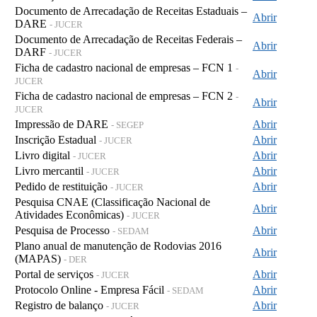
Documento de Arrecadação de Receitas Estaduais –
Abrir
DARE
- JUCER
Documento de Arrecadação de Receitas Federais –
Abrir
DARF
- JUCER
Ficha de cadastro nacional de empresas – FCN 1
-
Abrir
JUCER
Ficha de cadastro nacional de empresas – FCN 2
-
Abrir
JUCER
Impressão de DARE
Abrir
- SEGEP
Inscrição Estadual
Abrir
- JUCER
Livro digital
Abrir
- JUCER
Livro mercantil
Abrir
- JUCER
Pedido de restituição
Abrir
- JUCER
Pesquisa CNAE (Classificação Nacional de
Abrir
Atividades Econômicas)
- JUCER
Pesquisa de Processo
Abrir
- SEDAM
Plano anual de manutenção de Rodovias 2016
Abrir
(MAPAS)
- DER
Portal de serviços
Abrir
- JUCER
Protocolo Online - Empresa Fácil
Abrir
- SEDAM
Registro de balanço
Abrir
- JUCER