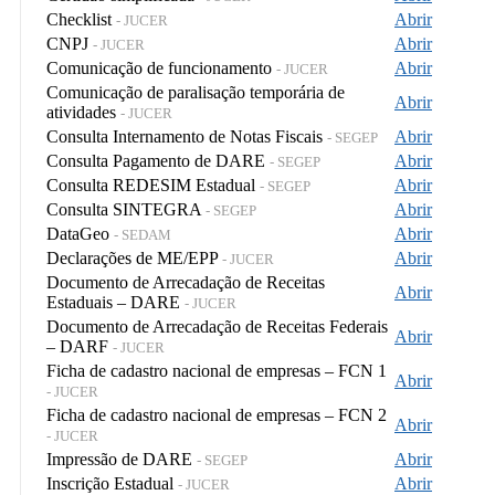
Checklist
Abrir
- JUCER
CNPJ
Abrir
- JUCER
Comunicação de funcionamento
Abrir
- JUCER
Comunicação de paralisação temporária de
Abrir
atividades
- JUCER
Consulta Internamento de Notas Fiscais
Abrir
- SEGEP
Consulta Pagamento de DARE
Abrir
- SEGEP
Consulta REDESIM Estadual
Abrir
- SEGEP
Consulta SINTEGRA
Abrir
- SEGEP
DataGeo
Abrir
- SEDAM
Declarações de ME/EPP
Abrir
- JUCER
Documento de Arrecadação de Receitas
Abrir
Estaduais – DARE
- JUCER
Documento de Arrecadação de Receitas Federais
Abrir
– DARF
- JUCER
Ficha de cadastro nacional de empresas – FCN 1
Abrir
- JUCER
Ficha de cadastro nacional de empresas – FCN 2
Abrir
- JUCER
Impressão de DARE
Abrir
- SEGEP
Inscrição Estadual
Abrir
- JUCER