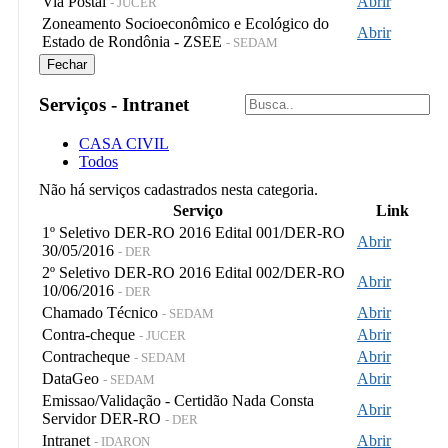
Via Postal
Abrir
- JUCER
Zoneamento Socioeconômico e Ecológico do
Abrir
Estado de Rondônia - ZSEE
- SEDAM
Fechar
Serviços - Intranet
CASA CIVIL
Todos
Não há serviços cadastrados nesta categoria.
Serviço
Link
1º Seletivo DER-RO 2016 Edital 001/DER-RO
Abrir
30/05/2016
- DER
2º Seletivo DER-RO 2016 Edital 002/DER-RO
Abrir
10/06/2016
- DER
Chamado Técnico
Abrir
- SEDAM
Contra-cheque
Abrir
- JUCER
Contracheque
Abrir
- SEDAM
DataGeo
Abrir
- SEDAM
Emissao/Validação - Certidão Nada Consta
Abrir
Servidor DER-RO
- DER
Intranet
Abrir
- IDARON