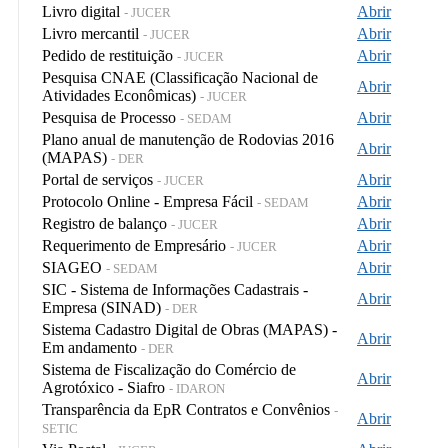
Livro digital
Abrir
- JUCER
Livro mercantil
Abrir
- JUCER
Pedido de restituição
Abrir
- JUCER
Pesquisa CNAE (Classificação Nacional de
Abrir
Atividades Econômicas)
- JUCER
Pesquisa de Processo
Abrir
- SEDAM
Plano anual de manutenção de Rodovias 2016
Abrir
(MAPAS)
- DER
Portal de serviços
Abrir
- JUCER
Protocolo Online - Empresa Fácil
Abrir
- SEDAM
Registro de balanço
Abrir
- JUCER
Requerimento de Empresário
Abrir
- JUCER
SIAGEO
Abrir
- SEDAM
SIC - Sistema de Informações Cadastrais -
Abrir
Empresa (SINAD)
- DER
Sistema Cadastro Digital de Obras (MAPAS) -
Abrir
Em andamento
- DER
Sistema de Fiscalização do Comércio de
Abrir
Agrotóxico - Siafro
- IDARON
Transparência da EpR Contratos e Convênios
-
Abrir
SETIC