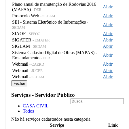
Plano anual de manutenção de Rodovias 2016
Abrir
(MAPAS)
- DER
Protocolo Web
Abrir
- SEDAM
SEI - Sistema Eletrônico de Informações
-
Abrir
SEDAM
SIAOF
Abrir
- SEPOG
SIGATER
Abrir
- EMATER
SIGLAM
Abrir
- SEDAM
Sistema Cadastro Digital de Obras (MAPAS) -
Abrir
Em andamento
- DER
Webmail
Abrir
- CAERD
Webmail
Abrir
- JUCER
Webmail
Abrir
- SEDAM
Fechar
Serviços - Servidor Público
CASA CIVIL
Todos
Não há serviços cadastrados nesta categoria.
Serviço
Link