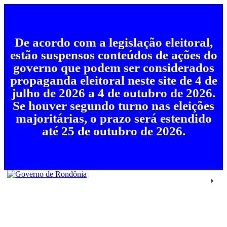
De acordo com a legislação eleitoral,
estão suspensos conteúdos de ações do
governo que podem ser considerados
propaganda eleitoral neste site de 4 de
julho de 2026 a 4 de outubro de 2026.
Se houver segundo turno nas eleições
majoritárias, o prazo será estendido
até 25 de outubro de 2026.