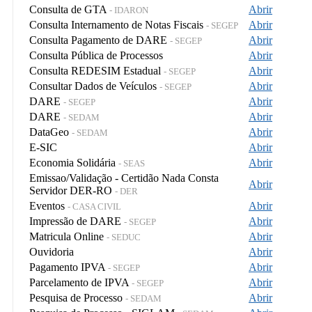
Consulta de GTA
Abrir
- IDARON
Consulta Internamento de Notas Fiscais
Abrir
- SEGEP
Consulta Pagamento de DARE
Abrir
- SEGEP
Consulta Pública de Processos
Abrir
Consulta REDESIM Estadual
Abrir
- SEGEP
Consultar Dados de Veículos
Abrir
- SEGEP
DARE
Abrir
- SEGEP
DARE
Abrir
- SEDAM
DataGeo
Abrir
- SEDAM
E-SIC
Abrir
Economia Solidária
Abrir
- SEAS
Emissao/Validação - Certidão Nada Consta
Abrir
Servidor DER-RO
- DER
Eventos
Abrir
- CASA CIVIL
Impressão de DARE
Abrir
- SEGEP
Matricula Online
Abrir
- SEDUC
Ouvidoria
Abrir
Pagamento IPVA
Abrir
- SEGEP
Parcelamento de IPVA
Abrir
- SEGEP
Pesquisa de Processo
Abrir
- SEDAM