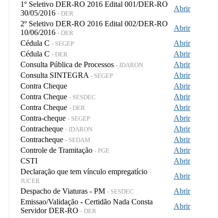
1º Seletivo DER-RO 2016 Edital 001/DER-RO
Abrir
30/05/2016
- DER
2º Seletivo DER-RO 2016 Edital 002/DER-RO
Abrir
10/06/2016
- DER
Cédula C
Abrir
- SEGEP
Cédula C
Abrir
- DER
Consulta Pública de Processos
Abrir
- IDARON
Consulta SINTEGRA
Abrir
- SEGEP
Contra Cheque
Abrir
Contra Cheque
Abrir
- SESDEC
Contra Cheque
Abrir
- DER
Contra-cheque
Abrir
- SEGEP
Contracheque
Abrir
- IDARON
Contracheque
Abrir
- SEDAM
Controle de Tramitação
Abrir
- PGE
CSTI
Abrir
Declaração que tem vínculo empregatício
-
Abrir
JUCER
Despacho de Viaturas - PM
Abrir
- SESDEC
Emissao/Validação - Certidão Nada Consta
Abrir
Servidor DER-RO
- DER