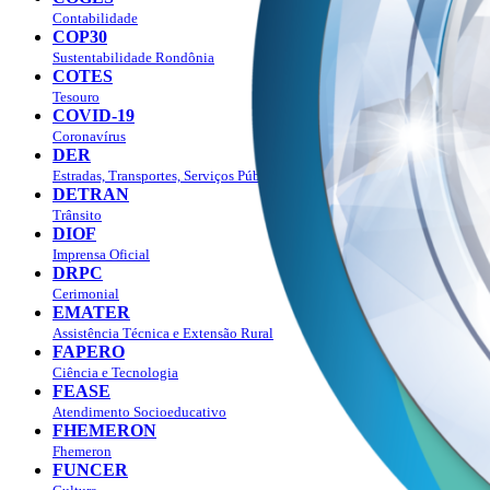
Contabilidade
COP30
Sustentabilidade Rondônia
COTES
Tesouro
COVID-19
Coronavírus
DER
Estradas, Transportes, Serviços Públicos
DETRAN
Trânsito
DIOF
Imprensa Oficial
DRPC
Cerimonial
EMATER
Assistência Técnica e Extensão Rural
FAPERO
Ciência e Tecnologia
FEASE
Atendimento Socioeducativo
FHEMERON
Fhemeron
FUNCER