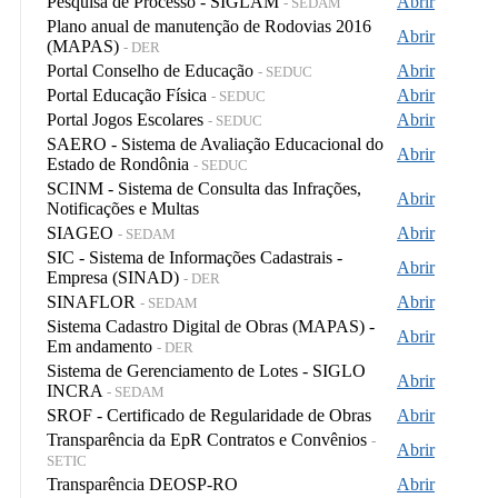
Pesquisa de Processo - SIGLAM
Abrir
- SEDAM
Plano anual de manutenção de Rodovias 2016
Abrir
(MAPAS)
- DER
Portal Conselho de Educação
Abrir
- SEDUC
Portal Educação Física
Abrir
- SEDUC
Portal Jogos Escolares
Abrir
- SEDUC
SAERO - Sistema de Avaliação Educacional do
Abrir
Estado de Rondônia
- SEDUC
SCINM - Sistema de Consulta das Infrações,
Abrir
Notificações e Multas
SIAGEO
Abrir
- SEDAM
SIC - Sistema de Informações Cadastrais -
Abrir
Empresa (SINAD)
- DER
SINAFLOR
Abrir
- SEDAM
Sistema Cadastro Digital de Obras (MAPAS) -
Abrir
Em andamento
- DER
Sistema de Gerenciamento de Lotes - SIGLO
Abrir
INCRA
- SEDAM
SROF - Certificado de Regularidade de Obras
Abrir
Transparência da EpR Contratos e Convênios
-
Abrir
SETIC
Transparência DEOSP-RO
Abrir