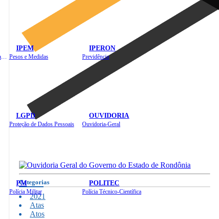
IPEM
IPERON
Instituto de Educação em Saúde Pública
Pesos e Medidas
Previdência
LGPD
OUVIDORIA
Proteção de Dados Pessoais
Ouvidoria-Geral
Categorias
PM
POLITEC
Polícia Militar
Polícia Técnico-Científica
2021
Atas
Atos