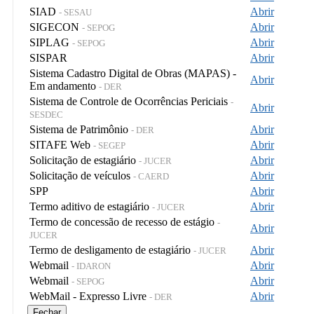
SIAD
Abrir
- SESAU
SIGECON
Abrir
- SEPOG
SIPLAG
Abrir
- SEPOG
SISPAR
Abrir
Sistema Cadastro Digital de Obras (MAPAS) -
Abrir
Em andamento
- DER
Sistema de Controle de Ocorrências Periciais
-
Abrir
SESDEC
Sistema de Patrimônio
Abrir
- DER
SITAFE Web
Abrir
- SEGEP
Solicitação de estagiário
Abrir
- JUCER
Solicitação de veículos
Abrir
- CAERD
SPP
Abrir
Termo aditivo de estagiário
Abrir
- JUCER
Termo de concessão de recesso de estágio
-
Abrir
JUCER
Termo de desligamento de estagiário
Abrir
- JUCER
Webmail
Abrir
- IDARON
Webmail
Abrir
- SEPOG
WebMail - Expresso Livre
Abrir
- DER
Fechar