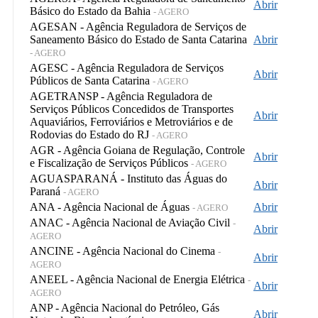
Abrir
Básico do Estado da Bahia
- AGERO
AGESAN - Agência Reguladora de Serviços de
Saneamento Básico do Estado de Santa Catarina
Abrir
- AGERO
AGESC - Agência Reguladora de Serviços
Abrir
Públicos de Santa Catarina
- AGERO
AGETRANSP - Agência Reguladora de
Serviços Públicos Concedidos de Transportes
Abrir
Aquaviários, Ferroviários e Metroviários e de
Rodovias do Estado do RJ
- AGERO
AGR - Agência Goiana de Regulação, Controle
Abrir
e Fiscalização de Serviços Públicos
- AGERO
AGUASPARANÁ - Instituto das Águas do
Abrir
Paraná
- AGERO
ANA - Agência Nacional de Águas
Abrir
- AGERO
ANAC - Agência Nacional de Aviação Civil
-
Abrir
AGERO
ANCINE - Agência Nacional do Cinema
-
Abrir
AGERO
ANEEL - Agência Nacional de Energia Elétrica
-
Abrir
AGERO
ANP - Agência Nacional do Petróleo, Gás
Abrir