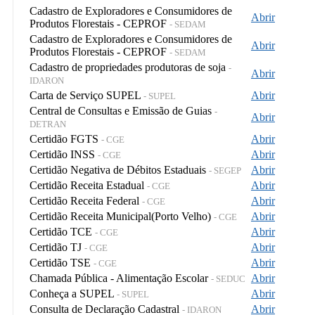
Cadastro de Exploradores e Consumidores de
Abrir
Produtos Florestais - CEPROF
- SEDAM
Cadastro de Exploradores e Consumidores de
Abrir
Produtos Florestais - CEPROF
- SEDAM
Cadastro de propriedades produtoras de soja
-
Abrir
IDARON
Carta de Serviço SUPEL
Abrir
- SUPEL
Central de Consultas e Emissão de Guias
-
Abrir
DETRAN
Certidão FGTS
Abrir
- CGE
Certidão INSS
Abrir
- CGE
Certidão Negativa de Débitos Estaduais
Abrir
- SEGEP
Certidão Receita Estadual
Abrir
- CGE
Certidão Receita Federal
Abrir
- CGE
Certidão Receita Municipal(Porto Velho)
Abrir
- CGE
Certidão TCE
Abrir
- CGE
Certidão TJ
Abrir
- CGE
Certidão TSE
Abrir
- CGE
Chamada Pública - Alimentação Escolar
Abrir
- SEDUC
Conheça a SUPEL
Abrir
- SUPEL
Consulta de Declaração Cadastral
Abrir
- IDARON