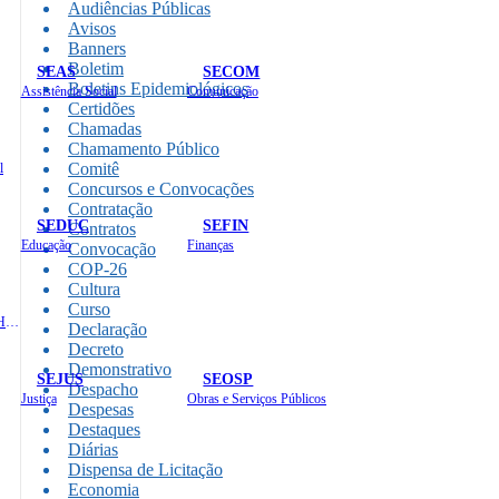
Audiências Públicas
Avisos
Banners
Boletim
SEAS
SECOM
Boletins Epidemiológicos
Assistência Social
Comunicação
Certidões
Chamadas
Chamamento Público
Comitê
l
Concursos e Convocações
Contratação
SEDUC
SEFIN
Contratos
Educação
Finanças
Convocação
COP-26
Cultura
Curso
Administração e Recursos Humanos
Declaração
Decreto
Demonstrativo
SEJUS
SEOSP
Despacho
Justiça
Obras e Serviços Públicos
Despesas
Destaques
Diárias
Dispensa de Licitação
Economia