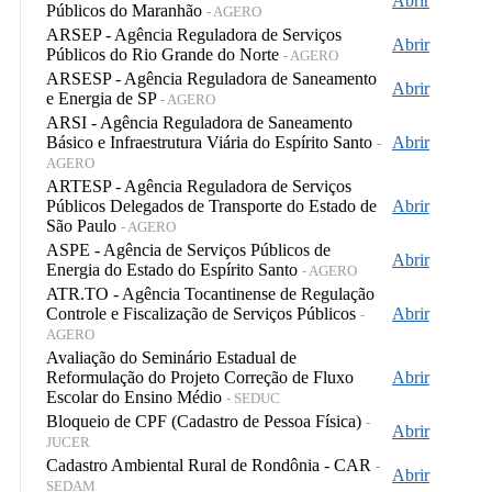
Abrir
Públicos do Maranhão
- AGERO
ARSEP - Agência Reguladora de Serviços
Abrir
Públicos do Rio Grande do Norte
- AGERO
ARSESP - Agência Reguladora de Saneamento
Abrir
e Energia de SP
- AGERO
ARSI - Agência Reguladora de Saneamento
Básico e Infraestrutura Viária do Espírito Santo
Abrir
-
AGERO
ARTESP - Agência Reguladora de Serviços
Públicos Delegados de Transporte do Estado de
Abrir
São Paulo
- AGERO
ASPE - Agência de Serviços Públicos de
Abrir
Energia do Estado do Espírito Santo
- AGERO
ATR.TO - Agência Tocantinense de Regulação
Controle e Fiscalização de Serviços Públicos
Abrir
-
AGERO
Avaliação do Seminário Estadual de
Reformulação do Projeto Correção de Fluxo
Abrir
Escolar do Ensino Médio
- SEDUC
Bloqueio de CPF (Cadastro de Pessoa Física)
-
Abrir
JUCER
Cadastro Ambiental Rural de Rondônia - CAR
-
Abrir
SEDAM