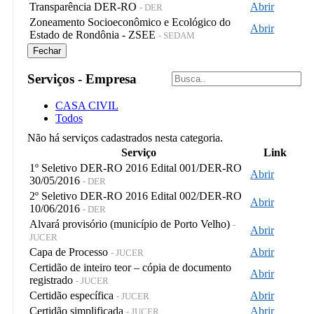
Transparência DER-RO
Abrir
- DER
Zoneamento Socioeconômico e Ecológico do
Abrir
Estado de Rondônia - ZSEE
- SEDAM
Fechar
Serviços - Empresa
CASA CIVIL
Todos
Não há serviços cadastrados nesta categoria.
Serviço
Link
1º Seletivo DER-RO 2016 Edital 001/DER-RO
Abrir
30/05/2016
- DER
2º Seletivo DER-RO 2016 Edital 002/DER-RO
Abrir
10/06/2016
- DER
Alvará provisório (município de Porto Velho)
-
Abrir
JUCER
Capa de Processo
Abrir
- JUCER
Certidão de inteiro teor – cópia de documento
Abrir
registrado
- JUCER
Certidão específica
Abrir
- JUCER
Certidão simplificada
Abrir
- JUCER