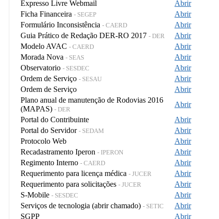
Expresso Livre Webmail
Abrir
Ficha Financeira
Abrir
- SEGEP
Formulário Inconsistência
Abrir
- CAERD
Guia Prático de Redação DER-RO 2017
Abrir
- DER
Modelo AVAC
Abrir
- CAERD
Morada Nova
Abrir
- SEAS
Observatorio
Abrir
- SESDEC
Ordem de Serviço
Abrir
- SESAU
Ordem de Serviço
Abrir
Plano anual de manutenção de Rodovias 2016
Abrir
(MAPAS)
- DER
Portal do Contribuinte
Abrir
Portal do Servidor
Abrir
- SEDAM
Protocolo Web
Abrir
Recadastramento Iperon
Abrir
- IPERON
Regimento Interno
Abrir
- CAERD
Requerimento para licença médica
Abrir
- JUCER
Requerimento para solicitações
Abrir
- JUCER
S-Mobile
Abrir
- SESDEC
Serviços de tecnologia (abrir chamado)
Abrir
- SETIC
SGPP
Abrir