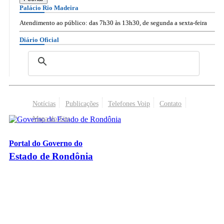
Palácio Rio Madeira
Atendimento ao público: das 7h30 às 13h30, de segunda a sexta-feira
Diário Oficial
Notícias
Publicações
Telefones Voip
Contato
Mapa do Site
Portal do Governo do
Estado de Rondônia
Palácio Rio Madeira
- Av. Farquar, 2986 - Bairro Pedrinhas
CEP 76.801-470 - Porto Velho, RO
© 2026
Governo do Estado de Rondônia
Todos os Direitos Reservados