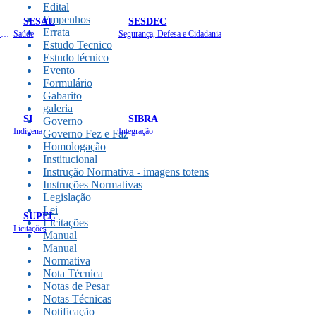
Edital
Empenhos
SESAU
SESDEC
Errata
Planejamento, Orçamento e Gestão
Saúde
Segurança, Defesa e Cidadania
Estudo Tecnico
Estudo técnico
Evento
Formulário
Gabarito
galeria
SI
SIBRA
Governo
Indígena
Integração
Governo Fez e Faz
Homologação
Institucional
Instrução Normativa - imagens totens
Instruções Normativas
Legislação
Lei
SUPEL
Licitações
 de Gastos Públicos Administrativos
Licitações
Manual
Manual
Normativa
Nota Técnica
Notas de Pesar
Notas Técnicas
Notificação