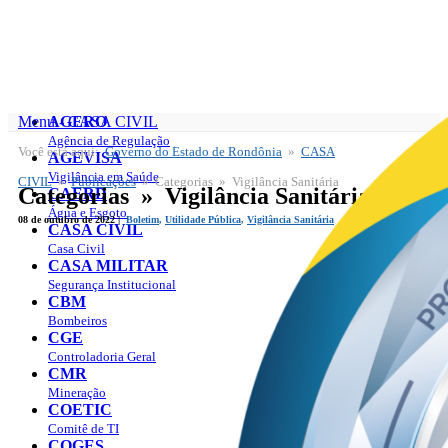
Menu - CASA CIVIL
AGERO
Agência de Regulação
Você está aqui:
Governo do Estado de Rondônia
»
CASA
CASA CIVIL
AGEVISA
Publicações
Vigilância em Saúde
CIVIL
»
Publicações
» Categorias » Vigilância Sanitária
Categorias » Vigilância Sanitária
CAERD
Água e Esgoto
08 de outubro de 2022 |
Boletim
,
Utilidade Pública
,
Vigilância Sanitária
CASA CIVIL
Casa Civil
CASA MILITAR
Segurança Institucional
CBM
Bombeiros
CGE
Controladoria Geral
CMR
Mineração
COETIC
Comitê de TI
COGES