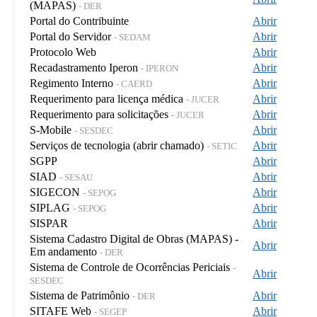
(MAPAS)
- DER
Portal do Contribuinte
Abrir
Portal do Servidor
Abrir
- SEDAM
Protocolo Web
Abrir
Recadastramento Iperon
Abrir
- IPERON
Regimento Interno
Abrir
- CAERD
Requerimento para licença médica
Abrir
- JUCER
Requerimento para solicitações
Abrir
- JUCER
S-Mobile
Abrir
- SESDEC
Serviços de tecnologia (abrir chamado)
Abrir
- SETIC
SGPP
Abrir
SIAD
Abrir
- SESAU
SIGECON
Abrir
- SEPOG
SIPLAG
Abrir
- SEPOG
SISPAR
Abrir
Sistema Cadastro Digital de Obras (MAPAS) -
Abrir
Em andamento
- DER
Sistema de Controle de Ocorrências Periciais
-
Abrir
SESDEC
Sistema de Patrimônio
Abrir
- DER
SITAFE Web
Abrir
- SEGEP