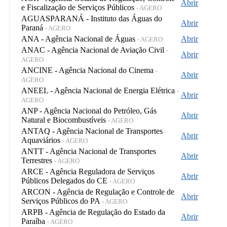
Abrir
e Fiscalização de Serviços Públicos
- AGERO
AGUASPARANÁ - Instituto das Águas do
Abrir
Paraná
- AGERO
ANA - Agência Nacional de Águas
Abrir
- AGERO
ANAC - Agência Nacional de Aviação Civil
-
Abrir
AGERO
ANCINE - Agência Nacional do Cinema
-
Abrir
AGERO
ANEEL - Agência Nacional de Energia Elétrica
-
Abrir
AGERO
ANP - Agência Nacional do Petróleo, Gás
Abrir
Natural e Biocombustíveis
- AGERO
ANTAQ - Agência Nacional de Transportes
Abrir
Aquaviários
- AGERO
ANTT - Agência Nacional de Transportes
Abrir
Terrestres
- AGERO
ARCE - Agência Reguladora de Serviços
Abrir
Públicos Delegados do CE
- AGERO
ARCON - Agência de Regulação e Controle de
Abrir
Serviços Públicos do PA
- AGERO
ARPB - Agência de Regulação do Estado da
Abrir
Paraíba
- AGERO