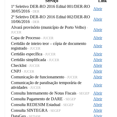
Serviço
Link
1º Seletivo DER-RO 2016 Edital 001/DER-RO
Abrir
30/05/2016
- DER
2º Seletivo DER-RO 2016 Edital 002/DER-RO
Abrir
10/06/2016
- DER
Alvará provisório (município de Porto Velho)
-
Abrir
JUCER
Capa de Processo
Abrir
- JUCER
Certidão de inteiro teor – cópia de documento
Abrir
registrado
- JUCER
Certidão específica
Abrir
- JUCER
Certidão simplificada
Abrir
- JUCER
Checklist
Abrir
- JUCER
CNPJ
Abrir
- JUCER
Comunicação de funcionamento
Abrir
- JUCER
Comunicação de paralisação temporária de
Abrir
atividades
- JUCER
Consulta Internamento de Notas Fiscais
Abrir
- SEGEP
Consulta Pagamento de DARE
Abrir
- SEGEP
Consulta REDESIM Estadual
Abrir
- SEGEP
Consulta SINTEGRA
Abrir
- SEGEP
DataGeo
Abrir
- SEDAM