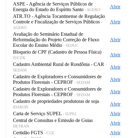
ASPE - Agência de Serviços Públicos de
Abrir
Energia do Estado do Espírito Santo
- AGERO
ATR.TO - Agência Tocantinense de Regulação
Controle e Fiscalização de Serviços Públicos
Abrir
-
AGERO
Avaliação do Seminário Estadual de
Reformulação do Projeto Correção de Fluxo
Abrir
Escolar do Ensino Médio
- SEDUC
Bloqueio de CPF (Cadastro de Pessoa Física)
-
Abrir
JUCER
Cadastro Ambiental Rural de Rondônia - CAR
-
Abrir
SEDAM
Cadastro de Exploradores e Consumidores de
Abrir
Produtos Florestais - CEPROF
- SEDAM
Cadastro de Exploradores e Consumidores de
Abrir
Produtos Florestais - CEPROF
- SEDAM
Cadastro de propriedades produtoras de soja
-
Abrir
IDARON
Carta de Serviço SUPEL
Abrir
- SUPEL
Central de Consultas e Emissão de Guias
-
Abrir
DETRAN
Certidão FGTS
Abrir
- CGE