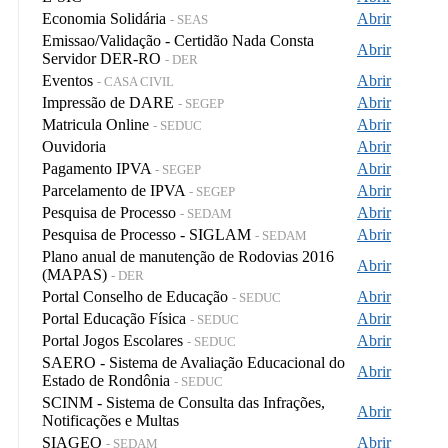
Economia Solidária
Abrir
- SEAS
Emissao/Validação - Certidão Nada Consta
Abrir
Servidor DER-RO
- DER
Eventos
Abrir
- CASA CIVIL
Impressão de DARE
Abrir
- SEGEP
Matricula Online
Abrir
- SEDUC
Ouvidoria
Abrir
Pagamento IPVA
Abrir
- SEGEP
Parcelamento de IPVA
Abrir
- SEGEP
Pesquisa de Processo
Abrir
- SEDAM
Pesquisa de Processo - SIGLAM
Abrir
- SEDAM
Plano anual de manutenção de Rodovias 2016
Abrir
(MAPAS)
- DER
Portal Conselho de Educação
Abrir
- SEDUC
Portal Educação Física
Abrir
- SEDUC
Portal Jogos Escolares
Abrir
- SEDUC
SAERO - Sistema de Avaliação Educacional do
Abrir
Estado de Rondônia
- SEDUC
SCINM - Sistema de Consulta das Infrações,
Abrir
Notificações e Multas
SIAGEO
Abrir
- SEDAM