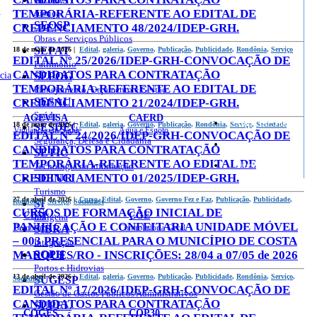
o
TEMPORÁRIA-REFERENTE AO EDITAL DE
Justiça
SEOSP
CREDENCIAMENTO 48/2024/IDEP-GRH.
Obras e Serviços Públicos
SEPAT
18 de maio de 2026 |
Edital
,
galeria
,
Governo
,
Publicação
,
Publicidade
,
Rondônia
,
Serviço
EDITAL Nº 25/2026/IDEP-GRH-CONVOCAÇÃO DE
Patrimônio
CANDIDATOS PARA CONTRATAÇÃO
cia
SEPOG
TEMPORÁRIA-REFERENTE AO EDITAL DE
Planejamento, Orçamento e Gestão
SESAU
CREDENCIAMENTO 21/2024/IDEP-GRH.
Saúde
AGEVISA
CAERD
Mapa do Site
18 de maio de 2026 |
Edital
,
galeria
,
Governo
,
Publicação
,
Rondônia
,
Serviço
,
Sociedade
SESDEC
Vigilância em Saúde
Água e Esgoto
EDITAL Nº 24/2026/IDEP-GRH-CONVOCAÇÃO DE
Segurança, Defesa e Cidadania
CANDIDATOS PARA CONTRATAÇÃO
SETIC
TEMPORÁRIA-REFERENTE AO EDITAL DE
Sites
Tecnologia da Informação
CREDENCIAMENTO 01/2025/IDEP-GRH.
SETUR
Turismo
27 de abril de 2026 |
Curso
,
Edital
,
Governo
,
Governo Fez e Faz
,
Publicação
,
Publicidade
,
Rondônia
SI
,
Serviço
,
Sociedade
CURSOS DE FORMAÇÃO INICIAL DE
CBM
CGE
Indígena
PANIFICAÇÃO E CONFEITARIA UNIDADE MÓVEL
Bombeiros
SIBRA
Controladoria Geral
– 003 PRESENCIAL PARA O MUNICÍPIO DE COSTA
Integração
MARQUES/RO - INSCRIÇÕES: 28/04 a 07/05 de 2026
SOPH
Portos e Hidrovias
13 de abril de 2026 |
Edital
,
galeria
,
Governo
,
Publicação
,
Publicidade
,
Rondônia
,
Serviço
,
SUGESP
Sociedade
EDITAL Nº 17/2026/IDEP-GRH-CONVOCAÇÃO DE
Gestão de Gastos Públicos Administrativos
CANDIDATOS PARA CONTRATAÇÃO
SUPEL
COGES
COP30