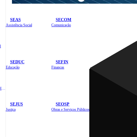
SEAS
SECOM
Assistência Social
Comunicação
l
SEDUC
SEFIN
Educação
Finanças
Administração e Recursos Humanos
SEJUS
SEOSP
Justiça
Obras e Serviços Públicos