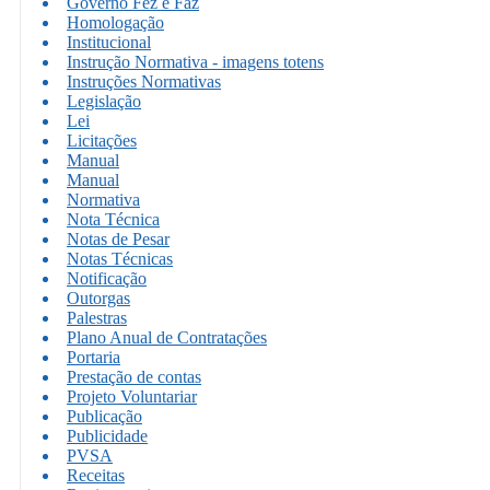
Governo Fez e Faz
Homologação
Institucional
Instrução Normativa - imagens totens
Instruções Normativas
Legislação
Lei
Licitações
Manual
Manual
Normativa
Nota Técnica
Notas de Pesar
Notas Técnicas
Notificação
Outorgas
Palestras
Plano Anual de Contratações
Portaria
Prestação de contas
Projeto Voluntariar
Publicação
Publicidade
PVSA
Receitas