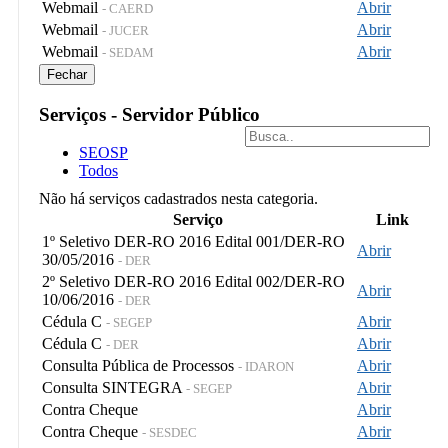
Webmail
Abrir
- CAERD
Webmail
Abrir
- JUCER
Webmail
Abrir
- SEDAM
Fechar
Serviços - Servidor Público
SEOSP
Todos
Não há serviços cadastrados nesta categoria.
Serviço
Link
1º Seletivo DER-RO 2016 Edital 001/DER-RO
Abrir
30/05/2016
- DER
2º Seletivo DER-RO 2016 Edital 002/DER-RO
Abrir
10/06/2016
- DER
Cédula C
Abrir
- SEGEP
Cédula C
Abrir
- DER
Consulta Pública de Processos
Abrir
- IDARON
Consulta SINTEGRA
Abrir
- SEGEP
Contra Cheque
Abrir
Contra Cheque
Abrir
- SESDEC