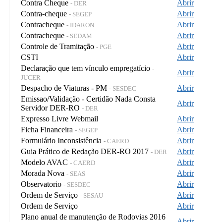
Contra Cheque
Abrir
- DER
Contra-cheque
Abrir
- SEGEP
Contracheque
Abrir
- IDARON
Contracheque
Abrir
- SEDAM
Controle de Tramitação
Abrir
- PGE
CSTI
Abrir
Declaração que tem vínculo empregatício
-
Abrir
JUCER
Despacho de Viaturas - PM
Abrir
- SESDEC
Emissao/Validação - Certidão Nada Consta
Abrir
Servidor DER-RO
- DER
Expresso Livre Webmail
Abrir
Ficha Financeira
Abrir
- SEGEP
Formulário Inconsistência
Abrir
- CAERD
Guia Prático de Redação DER-RO 2017
Abrir
- DER
Modelo AVAC
Abrir
- CAERD
Morada Nova
Abrir
- SEAS
Observatorio
Abrir
- SESDEC
Ordem de Serviço
Abrir
- SESAU
Ordem de Serviço
Abrir
Plano anual de manutenção de Rodovias 2016
Abrir