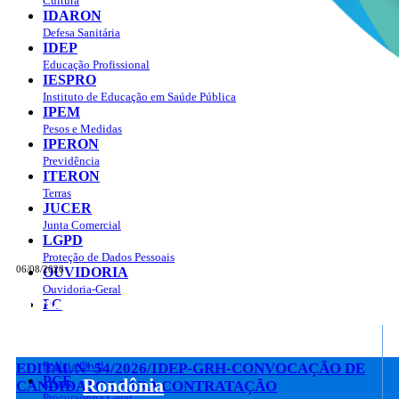
Cultura
IDARON
Defesa Sanitária
IDEP
Educação Profissional
IESPRO
Instituto de Educação em Saúde Pública
IPEM
Pesos e Medidas
IPERON
Previdência
ITERON
Terras
JUCER
Junta Comercial
LGPD
Proteção de Dados Pessoais
06/08/2026
OUVIDORIA
Ouvidoria-Geral
Portal do Governo do
Estado de Rondônia
PC
Governo
de
Polícia Civil
EDITAL Nº 54/2026/IDEP-GRH-CONVOCAÇÃO DE
PGE
Rondônia
CANDIDATOS PARA CONTRATAÇÃO
Procuradoria Geral