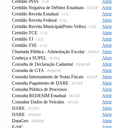
Certidão INSS
Abrir
- CGE
Certidão Negativa de Débitos Estaduais
Abrir
- SEGEP
Certidão Receita Estadual
Abrir
- CGE
Certidão Receita Federal
Abrir
- CGE
Certidão Receita Municipal(Porto Velho)
Abrir
- CGE
Certidão TCE
Abrir
- CGE
Certidão TJ
Abrir
- CGE
Certidão TSE
Abrir
- CGE
Chamada Pública - Alimentação Escolar
Abrir
- SEDUC
Conheça a SUPEL
Abrir
- SUPEL
Consulta de Declaração Cadastral
Abrir
- IDARON
Consulta de GTA
Abrir
- IDARON
Consulta Internamento de Notas Fiscais
Abrir
- SEGEP
Consulta Pagamento de DARE
Abrir
- SEGEP
Consulta Pública de Processos
Abrir
Consulta REDESIM Estadual
Abrir
- SEGEP
Consultar Dados de Veículos
Abrir
- SEGEP
DARE
Abrir
- SEGEP
DARE
Abrir
- SEDAM
DataGeo
Abrir
- SEDAM
E-SIC
Abrir