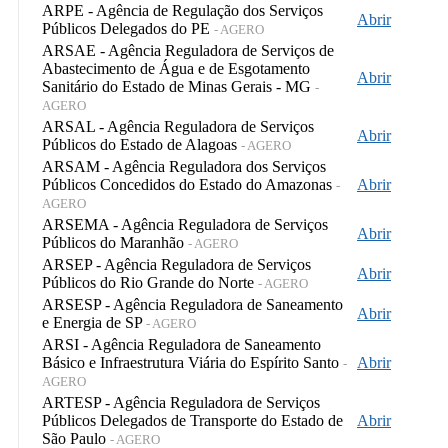
ARPE - Agência de Regulação dos Serviços
Abrir
Públicos Delegados do PE
- AGERO
ARSAE - Agência Reguladora de Serviços de
Abastecimento de Água e de Esgotamento
Abrir
Sanitário do Estado de Minas Gerais - MG
-
AGERO
ARSAL - Agência Reguladora de Serviços
Abrir
Públicos do Estado de Alagoas
- AGERO
ARSAM - Agência Reguladora dos Serviços
Públicos Concedidos do Estado do Amazonas
Abrir
-
AGERO
ARSEMA - Agência Reguladora de Serviços
Abrir
Públicos do Maranhão
- AGERO
ARSEP - Agência Reguladora de Serviços
Abrir
Públicos do Rio Grande do Norte
- AGERO
ARSESP - Agência Reguladora de Saneamento
Abrir
e Energia de SP
- AGERO
ARSI - Agência Reguladora de Saneamento
Básico e Infraestrutura Viária do Espírito Santo
Abrir
-
AGERO
ARTESP - Agência Reguladora de Serviços
Públicos Delegados de Transporte do Estado de
Abrir
São Paulo
- AGERO