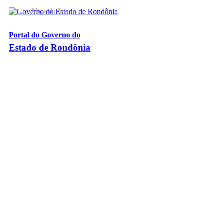
Mapa do Site
Portal do Governo do
Estado de Rondônia
Palácio Rio Madeira
- Av. Farquar, 2986 - Bairro Pedrinhas
CEP 76.801-470 - Porto Velho, RO
© 2026
Governo do Estado de Rondônia
Todos os Direitos Reservados