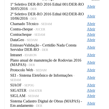
1º Seletivo DER-RO 2016 Edital 001/DER-RO
Abrir
30/05/2016
- DER
2º Seletivo DER-RO 2016 Edital 002/DER-RO
Abrir
10/06/2016
- DER
Chamado Técnico
Abrir
- SEDAM
Contra-cheque
Abrir
- JUCER
Contracheque
Abrir
- SEDAM
DataGeo
Abrir
- SEDAM
Emissao/Validação - Certidão Nada Consta
Abrir
Servidor DER-RO
- DER
Intranet
Abrir
- IDARON
Plano anual de manutenção de Rodovias 2016
Abrir
(MAPAS)
- DER
Protocolo Web
Abrir
- SEDAM
SEI - Sistema Eletrônico de Informações
-
Abrir
SEDAM
SIAOF
Abrir
- SEPOG
SIGATER
Abrir
- EMATER
SIGLAM
Abrir
- SEDAM
Sistema Cadastro Digital de Obras (MAPAS) -
Abrir
Em andamento
- DER