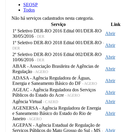
SEOSP
Todos
Não há serviços cadastrados nesta categoria.
Serviço
Link
1º Seletivo DER-RO 2016 Edital 001/DER-RO
Abrir
30/05/2016
- DER
1º Seletivo DER-RO 2018 Edital 001/DER-RO
-
Abrir
DER
2º Seletivo DER-RO 2016 Edital 002/DER-RO
Abrir
10/06/2016
- DER
ABAR - Associação Brasileira de Agências de
Abrir
Regulação
- AGERO
ADASA - Agência Reguladora de Águas,
Abrir
Energia e Saneamento Básico do DF
- AGERO
AGEAC - Agência Reguladora dos Serviços
Abrir
Públicos do Estado do Acre
- AGERO
Agência Virtual
Abrir
- CAERD
AGENERSA - Agência Reguladora de Energia
e Saneamento Básico do Estado do Rio de
Abrir
Janeiro
- AGERO
AGEPAN - Agência Estadual de Regulação de
Serviços Públicos do Mato Grosso do Sul - MS
Abrir
-