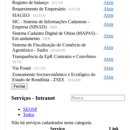
Registro de balanço
Abrir
- JUCER
Requerimento de Empresário
Abrir
- JUCER
SIAGEO
Abrir
- SEDAM
SIC - Sistema de Informações Cadastrais -
Abrir
Empresa (SINAD)
- DER
Sistema Cadastro Digital de Obras (MAPAS) -
Abrir
Em andamento
- DER
Sistema de Fiscalização do Comércio de
Abrir
Agrotóxico - Siafro
- IDARON
Transparência da EpR Contratos e Convênios
-
Abrir
SETIC
Via Postal
Abrir
- JUCER
Zoneamento Socioeconômico e Ecológico do
Abrir
Estado de Rondônia - ZSEE
- SEDAM
Fechar
Serviços - Intranet
SEOSP
Todos
Não há serviços cadastrados nesta categoria.
Serviço
Link