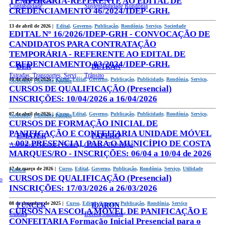
TEMPORÁRIA-REFERENTE AO EDITAL DE
Licitações
Contabilidade
Sustentabilidade Rondônia
CREDENCIAMENTO 46/2024/IDEP-GRH.
13 de abril de 2026 |
Edital
,
Governo
,
Publicação
,
Rondônia
,
Serviço
,
Sociedade
EDITAL Nº 16/2026/IDEP-GRH - CONVOCAÇÃO DE
CANDIDATOS PARA CONTRATAÇÃO
TEMPORÁRIA - REFERENTE AO EDITAL DE
CREDENCIAMENTO 83/2024/IDEP-GRH.
DER
DETRAN
Estradas, Transportes, Serviços Públicos
Trânsito
10 de abril de 2026 |
Curso
,
Edital
,
Governo
,
Publicação
,
Publicidade
,
Rondônia
,
Serviço
,
Sociedade
,
Utilidade Pública
CURSOS DE QUALIFICAÇÃO (Presencial)
INSCRIÇÕES: 10/04/2026 a 16/04/2026
07 de abril de 2026 |
Curso
,
Edital
,
Governo
,
Publicação
,
Publicidade
,
Rondônia
,
Serviço
,
Sociedade
,
Utilidade Pública
CURSOS DE FORMAÇÃO INICIAL DE
PANIFICAÇÃO E CONFEITARIA UNIDADE MÓVEL
EMATER
FAPERO
– 002 PRESENCIAL PARA O MUNICÍPIO DE COSTA
Assistência Técnica e Extensão Rural
Ciência e Tecnologia
MARQUES/RO - INSCRIÇÕES: 06/04 a 10/04 de 2026
17 de março de 2026 |
Curso
,
Edital
,
Governo
,
Publicação
,
Rondônia
,
Serviço
,
Utilidade
Pública
CURSOS DE QUALIFICAÇÃO (Presencial)
o
INSCRIÇÕES: 17/03/2026 a 26/03/2026
08 de dezembro de 2025 |
Curso
,
Edital
,
Governo
,
Publicação
,
Rondônia
,
Serviço
FUNCER
IDARON
CURSOS NA ESCOLA MÓVEL DE PANIFICAÇÃO E
Cultura
Defesa Sanitária
CONFEITARIA Formação Inicial Presencial para o