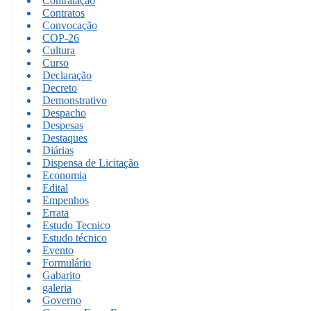
Contratação
Contratos
Convocação
COP-26
Cultura
Curso
Declaração
Decreto
Demonstrativo
Despacho
Despesas
Destaques
Diárias
Dispensa de Licitação
Economia
Edital
Empenhos
Errata
Estudo Tecnico
Estudo técnico
Evento
Formulário
Gabarito
galeria
Governo