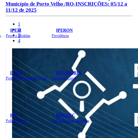
Município de Porto Velho /RO-INSCRIÇÕES: 05/12 a
11/12 de 2025
1
2
IPEM
IPERON
3
Instituto de Educação em Saúde Pública
Pesos e Medidas
Previdência
4
LGPD
OUVIDORIA
Proteção de Dados Pessoais
Ouvidoria-Geral
PM
POLITEC
Polícia Militar
Polícia Técnico-Científica