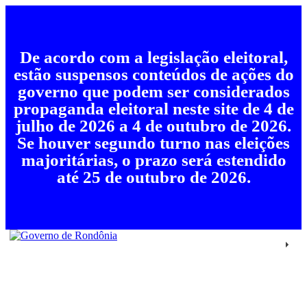
De acordo com a legislação eleitoral,
estão suspensos conteúdos de ações do
governo que podem ser considerados
propaganda eleitoral neste site de 4 de
julho de 2026 a 4 de outubro de 2026.
Se houver segundo turno nas eleições
majoritárias, o prazo será estendido
até 25 de outubro de 2026.