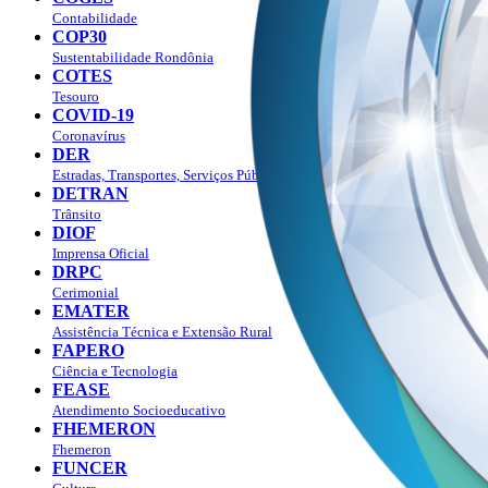
Contabilidade
COP30
Sustentabilidade Rondônia
COTES
Tesouro
COVID-19
Coronavírus
DER
Estradas, Transportes, Serviços Públicos
DETRAN
Trânsito
DIOF
Imprensa Oficial
DRPC
Cerimonial
EMATER
Assistência Técnica e Extensão Rural
FAPERO
Ciência e Tecnologia
FEASE
Atendimento Socioeducativo
FHEMERON
Fhemeron
FUNCER