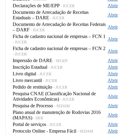
Declarações de ME/EPP
Abrir
- JUCER
Documento de Arrecadação de Receitas
Abrir
Estaduais – DARE
- JUCER
Documento de Arrecadação de Receitas Federais
Abrir
– DARF
- JUCER
Ficha de cadastro nacional de empresas – FCN 1
Abrir
- JUCER
Ficha de cadastro nacional de empresas – FCN 2
Abrir
- JUCER
Impressão de DARE
Abrir
- SEGEP
Inscrição Estadual
Abrir
- JUCER
Livro digital
Abrir
- JUCER
Livro mercantil
Abrir
- JUCER
Pedido de restituição
Abrir
- JUCER
Pesquisa CNAE (Classificação Nacional de
Abrir
Atividades Econômicas)
- JUCER
Pesquisa de Processo
Abrir
- SEDAM
Plano anual de manutenção de Rodovias 2016
Abrir
(MAPAS)
- DER
Portal de serviços
Abrir
- JUCER
Protocolo Online - Empresa Fácil
Abrir
- SEDAM