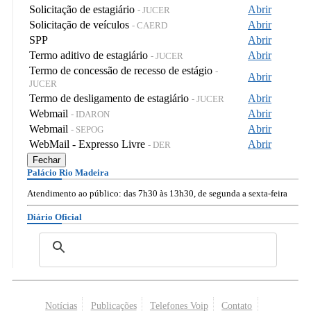
Solicitação de estagiário
Abrir
- JUCER
Solicitação de veículos
Abrir
- CAERD
SPP
Abrir
Termo aditivo de estagiário
Abrir
- JUCER
Termo de concessão de recesso de estágio
-
Abrir
JUCER
Termo de desligamento de estagiário
Abrir
- JUCER
Webmail
Abrir
- IDARON
Webmail
Abrir
- SEPOG
WebMail - Expresso Livre
Abrir
- DER
Fechar
Palácio Rio Madeira
Atendimento ao público: das 7h30 às 13h30, de segunda a sexta-feira
Diário Oficial
Notícias
Publicações
Telefones Voip
Contato