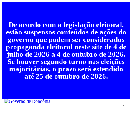
De acordo com a legislação eleitoral,
estão suspensos conteúdos de ações do
governo que podem ser considerados
propaganda eleitoral neste site de 4 de
julho de 2026 a 4 de outubro de 2026.
Se houver segundo turno nas eleições
majoritárias, o prazo será estendido
até 25 de outubro de 2026.