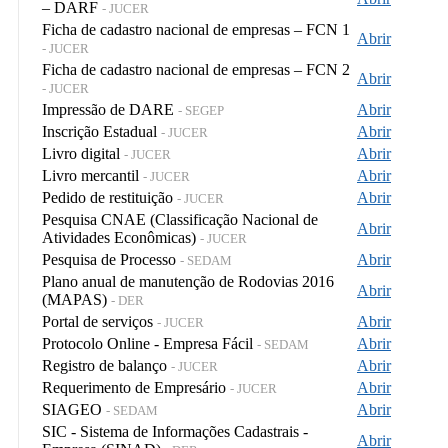
– DARF
- JUCER
Ficha de cadastro nacional de empresas – FCN 1
Abrir
- JUCER
Ficha de cadastro nacional de empresas – FCN 2
Abrir
- JUCER
Impressão de DARE
Abrir
- SEGEP
Inscrição Estadual
Abrir
- JUCER
Livro digital
Abrir
- JUCER
Livro mercantil
Abrir
- JUCER
Pedido de restituição
Abrir
- JUCER
Pesquisa CNAE (Classificação Nacional de
Abrir
Atividades Econômicas)
- JUCER
Pesquisa de Processo
Abrir
- SEDAM
Plano anual de manutenção de Rodovias 2016
Abrir
(MAPAS)
- DER
Portal de serviços
Abrir
- JUCER
Protocolo Online - Empresa Fácil
Abrir
- SEDAM
Registro de balanço
Abrir
- JUCER
Requerimento de Empresário
Abrir
- JUCER
SIAGEO
Abrir
- SEDAM
SIC - Sistema de Informações Cadastrais -
Abrir