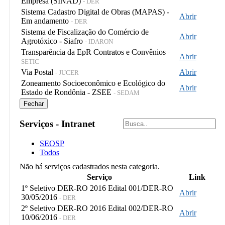
Empresa (SINAD)
- DER
Sistema Cadastro Digital de Obras (MAPAS) -
Abrir
Em andamento
- DER
Sistema de Fiscalização do Comércio de
Abrir
Agrotóxico - Siafro
- IDARON
Transparência da EpR Contratos e Convênios
-
Abrir
SETIC
Via Postal
Abrir
- JUCER
Zoneamento Socioeconômico e Ecológico do
Abrir
Estado de Rondônia - ZSEE
- SEDAM
Fechar
Serviços - Intranet
SEOSP
Todos
Não há serviços cadastrados nesta categoria.
Serviço
Link
1º Seletivo DER-RO 2016 Edital 001/DER-RO
Abrir
30/05/2016
- DER
2º Seletivo DER-RO 2016 Edital 002/DER-RO
Abrir
10/06/2016
- DER