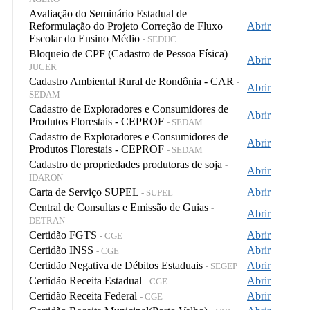
Avaliação do Seminário Estadual de
Reformulação do Projeto Correção de Fluxo
Abrir
Escolar do Ensino Médio
- SEDUC
Bloqueio de CPF (Cadastro de Pessoa Física)
-
Abrir
JUCER
Cadastro Ambiental Rural de Rondônia - CAR
-
Abrir
SEDAM
Cadastro de Exploradores e Consumidores de
Abrir
Produtos Florestais - CEPROF
- SEDAM
Cadastro de Exploradores e Consumidores de
Abrir
Produtos Florestais - CEPROF
- SEDAM
Cadastro de propriedades produtoras de soja
-
Abrir
IDARON
Carta de Serviço SUPEL
Abrir
- SUPEL
Central de Consultas e Emissão de Guias
-
Abrir
DETRAN
Certidão FGTS
Abrir
- CGE
Certidão INSS
Abrir
- CGE
Certidão Negativa de Débitos Estaduais
Abrir
- SEGEP
Certidão Receita Estadual
Abrir
- CGE
Certidão Receita Federal
Abrir
- CGE