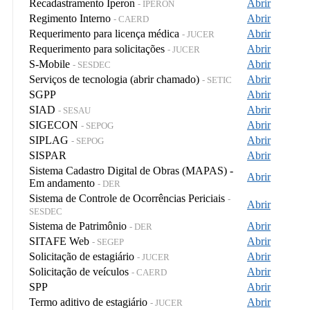
Recadastramento Iperon
Abrir
- IPERON
Regimento Interno
Abrir
- CAERD
Requerimento para licença médica
Abrir
- JUCER
Requerimento para solicitações
Abrir
- JUCER
S-Mobile
Abrir
- SESDEC
Serviços de tecnologia (abrir chamado)
Abrir
- SETIC
SGPP
Abrir
SIAD
Abrir
- SESAU
SIGECON
Abrir
- SEPOG
SIPLAG
Abrir
- SEPOG
SISPAR
Abrir
Sistema Cadastro Digital de Obras (MAPAS) -
Abrir
Em andamento
- DER
Sistema de Controle de Ocorrências Periciais
-
Abrir
SESDEC
Sistema de Patrimônio
Abrir
- DER
SITAFE Web
Abrir
- SEGEP
Solicitação de estagiário
Abrir
- JUCER
Solicitação de veículos
Abrir
- CAERD
SPP
Abrir
Termo aditivo de estagiário
Abrir
- JUCER