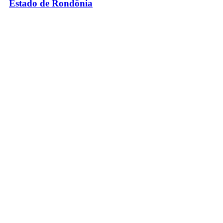
Estado de Rondônia
Palácio Rio Madeira
- Av. Farquar, 2986 - Bairro Pedrinhas
CEP 76.801-470 - Porto Velho, RO
© 2026
Governo do Estado de Rondônia
Todos os Direitos Reservados