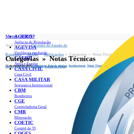
Menu - SEOSP
AGERO
Agência de Regulação
Você está aqui:
Governo do Estado de
SEOSP
AGEVISA
Vigilância em Saúde
Rondônia
»
SEOSP
»
Publicações
» Categorias » Notas Técnicas
Categorias » Notas Técnicas
CAERD
Água e Esgoto
12 de março de 2026 |
Despesas
,
Estudo técnico
,
Institucional
,
Notas Técnicas
,
Prestação de
contas
,
Publicação
,
Relatório
,
Tabela de Preços
CASA CIVIL
Casa Civil
CASA MILITAR
Segurança Institucional
CBM
Bombeiros
CGE
Controladoria Geral
CMR
Mineração
COETIC
Comitê de TI
COGES