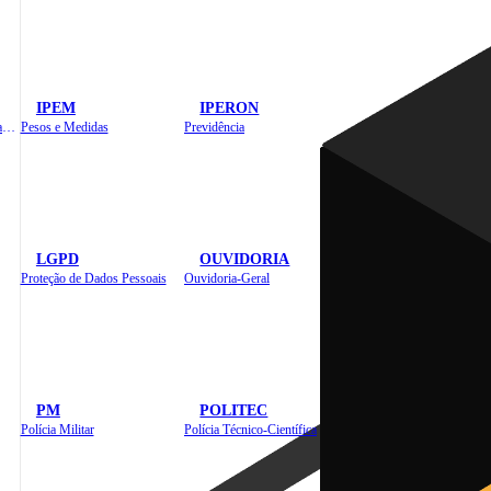
IPEM
IPERON
Instituto de Educação em Saúde Pública
Pesos e Medidas
Previdência
LGPD
OUVIDORIA
Proteção de Dados Pessoais
Ouvidoria-Geral
PM
POLITEC
Polícia Militar
Polícia Técnico-Científica