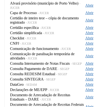
Alvará provisório (município de Porto Velho)
-
Abrir
JUCER
Capa de Processo
Abrir
- JUCER
Certidão de inteiro teor – cópia de documento
Abrir
registrado
- JUCER
Certidão específica
Abrir
- JUCER
Certidão simplificada
Abrir
- JUCER
Checklist
Abrir
- JUCER
CNPJ
Abrir
- JUCER
Comunicação de funcionamento
Abrir
- JUCER
Comunicação de paralisação temporária de
Abrir
atividades
- JUCER
Consulta Internamento de Notas Fiscais
Abrir
- SEGEP
Consulta Pagamento de DARE
Abrir
- SEGEP
Consulta REDESIM Estadual
Abrir
- SEGEP
Consulta SINTEGRA
Abrir
- SEGEP
DataGeo
Abrir
- SEDAM
Declarações de ME/EPP
Abrir
- JUCER
Documento de Arrecadação de Receitas
Abrir
Estaduais – DARE
- JUCER
Documento de Arrecadação de Receitas Federais
Abrir