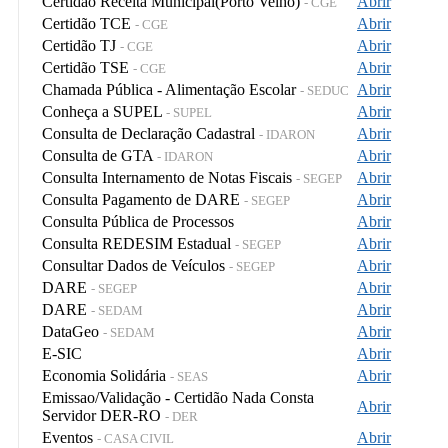
Certidão Receita Municipal(Porto Velho)
Abrir
- CGE
Certidão TCE
Abrir
- CGE
Certidão TJ
Abrir
- CGE
Certidão TSE
Abrir
- CGE
Chamada Pública - Alimentação Escolar
Abrir
- SEDUC
Conheça a SUPEL
Abrir
- SUPEL
Consulta de Declaração Cadastral
Abrir
- IDARON
Consulta de GTA
Abrir
- IDARON
Consulta Internamento de Notas Fiscais
Abrir
- SEGEP
Consulta Pagamento de DARE
Abrir
- SEGEP
Consulta Pública de Processos
Abrir
Consulta REDESIM Estadual
Abrir
- SEGEP
Consultar Dados de Veículos
Abrir
- SEGEP
DARE
Abrir
- SEGEP
DARE
Abrir
- SEDAM
DataGeo
Abrir
- SEDAM
E-SIC
Abrir
Economia Solidária
Abrir
- SEAS
Emissao/Validação - Certidão Nada Consta
Abrir
Servidor DER-RO
- DER
Eventos
Abrir
- CASA CIVIL