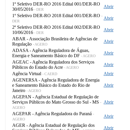
1º Seletivo DER-RO 2016 Edital 001/DER-RO
Abrir
30/05/2016
- DER
1º Seletivo DER-RO 2018 Edital 001/DER-RO
-
Abrir
DER
2º Seletivo DER-RO 2016 Edital 002/DER-RO
Abrir
10/06/2016
- DER
ABAR - Associação Brasileira de Agências de
Abrir
Regulação
- AGERO
ADASA - Agência Reguladora de Águas,
Abrir
Energia e Saneamento Básico do DF
- AGERO
AGEAC - Agência Reguladora dos Serviços
Abrir
Públicos do Estado do Acre
- AGERO
Agência Virtual
Abrir
- CAERD
AGENERSA - Agência Reguladora de Energia
e Saneamento Básico do Estado do Rio de
Abrir
Janeiro
- AGERO
AGEPAN - Agência Estadual de Regulação de
Serviços Públicos do Mato Grosso do Sul - MS
Abrir
-
AGERO
AGEPAR - Agência Reguladora do Paraná
-
Abrir
AGERO
AGER - Agência Estadual de Regulação dos
Abrir