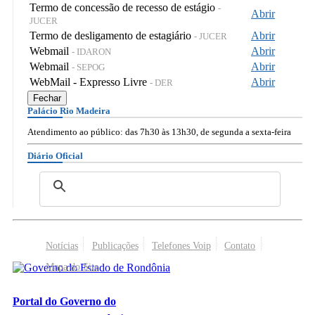
Termo de concessão de recesso de estágio
-
Abrir
JUCER
Termo de desligamento de estagiário
Abrir
- JUCER
Webmail
Abrir
- IDARON
Webmail
Abrir
- SEPOG
WebMail - Expresso Livre
Abrir
- DER
Fechar
Palácio Rio Madeira
Atendimento ao público: das 7h30 às 13h30, de segunda a sexta-feira
Diário Oficial
Notícias
Publicações
Telefones Voip
Contato
Mapa do Site
Portal do Governo do