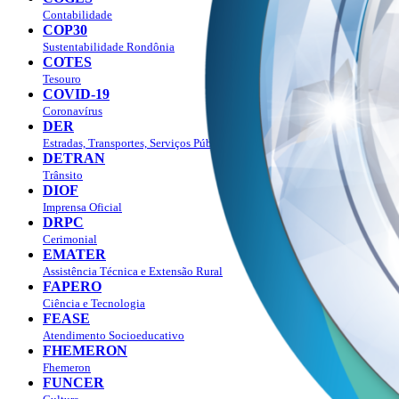
Contabilidade
COP30
Sustentabilidade Rondônia
COTES
Tesouro
COVID-19
Coronavírus
DER
Estradas, Transportes, Serviços Públicos
DETRAN
Trânsito
DIOF
Imprensa Oficial
DRPC
Cerimonial
EMATER
Assistência Técnica e Extensão Rural
FAPERO
Ciência e Tecnologia
FEASE
Atendimento Socioeducativo
FHEMERON
Fhemeron
FUNCER