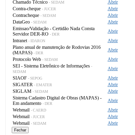
Chamado Técnico
Abrir
- SEDAM
Contra-cheque
Abrir
- JUCER
Contracheque
Abrir
- SEDAM
DataGeo
Abrir
- SEDAM
Emissao/Validação - Certidão Nada Consta
Abrir
Servidor DER-RO
- DER
Intranet
Abrir
- IDARON
Plano anual de manutenção de Rodovias 2016
Abrir
(MAPAS)
- DER
Protocolo Web
Abrir
- SEDAM
SEI - Sistema Eletrônico de Informações
-
Abrir
SEDAM
SIAOF
Abrir
- SEPOG
SIGATER
Abrir
- EMATER
SIGLAM
Abrir
- SEDAM
Sistema Cadastro Digital de Obras (MAPAS) -
Abrir
Em andamento
- DER
Webmail
Abrir
- CAERD
Webmail
Abrir
- JUCER
Webmail
Abrir
- SEDAM
Fechar