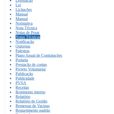
Legislação
Lei
Licitações
Manual
Manual
Normativa
Nota Técnica
Notas de Pesar
Notas Técnicas
Notificação
Outorgas
Palestras
Plano Anual de Contratações
Portaria
Prestação de contas
Projeto Voluntariar
Publicação
Publicidade
PVSA
Receitas
Regimento interno
Relatório
Relatório de Gestão
Remessas de Vacinas
Requerimento padrão