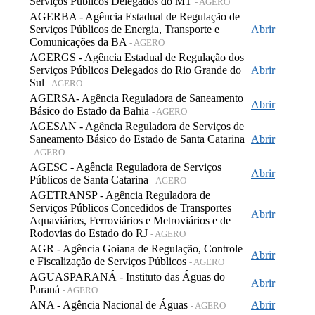
Serviços Públicos Delegados do MT
- AGERO
AGERBA - Agência Estadual de Regulação de
Serviços Públicos de Energia, Transporte e
Abrir
Comunicações da BA
- AGERO
AGERGS - Agência Estadual de Regulação dos
Serviços Públicos Delegados do Rio Grande do
Abrir
Sul
- AGERO
AGERSA- Agência Reguladora de Saneamento
Abrir
Básico do Estado da Bahia
- AGERO
AGESAN - Agência Reguladora de Serviços de
Saneamento Básico do Estado de Santa Catarina
Abrir
- AGERO
AGESC - Agência Reguladora de Serviços
Abrir
Públicos de Santa Catarina
- AGERO
AGETRANSP - Agência Reguladora de
Serviços Públicos Concedidos de Transportes
Abrir
Aquaviários, Ferroviários e Metroviários e de
Rodovias do Estado do RJ
- AGERO
AGR - Agência Goiana de Regulação, Controle
Abrir
e Fiscalização de Serviços Públicos
- AGERO
AGUASPARANÁ - Instituto das Águas do
Abrir
Paraná
- AGERO
ANA - Agência Nacional de Águas
Abrir
- AGERO