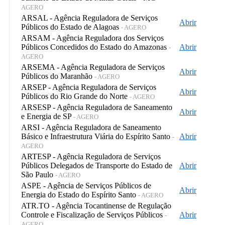
AGERO
ARSAL - Agência Reguladora de Serviços
Abrir
Públicos do Estado de Alagoas
- AGERO
ARSAM - Agência Reguladora dos Serviços
Públicos Concedidos do Estado do Amazonas
Abrir
-
AGERO
ARSEMA - Agência Reguladora de Serviços
Abrir
Públicos do Maranhão
- AGERO
ARSEP - Agência Reguladora de Serviços
Abrir
Públicos do Rio Grande do Norte
- AGERO
ARSESP - Agência Reguladora de Saneamento
Abrir
e Energia de SP
- AGERO
ARSI - Agência Reguladora de Saneamento
Básico e Infraestrutura Viária do Espírito Santo
Abrir
-
AGERO
ARTESP - Agência Reguladora de Serviços
Públicos Delegados de Transporte do Estado de
Abrir
São Paulo
- AGERO
ASPE - Agência de Serviços Públicos de
Abrir
Energia do Estado do Espírito Santo
- AGERO
ATR.TO - Agência Tocantinense de Regulação
Controle e Fiscalização de Serviços Públicos
Abrir
-
AGERO