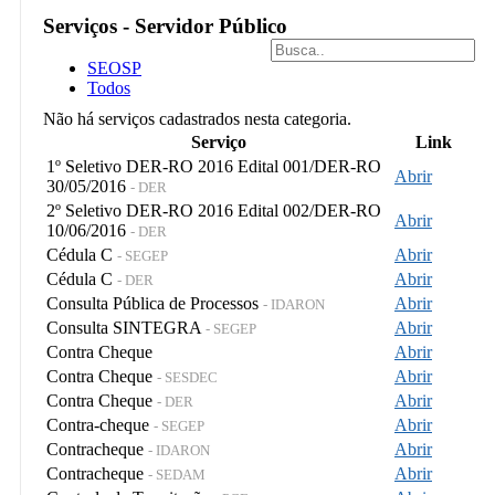
Serviços - Servidor Público
SEOSP
Todos
Não há serviços cadastrados nesta categoria.
Serviço
Link
1º Seletivo DER-RO 2016 Edital 001/DER-RO
Abrir
30/05/2016
- DER
2º Seletivo DER-RO 2016 Edital 002/DER-RO
Abrir
10/06/2016
- DER
Cédula C
Abrir
- SEGEP
Cédula C
Abrir
- DER
Consulta Pública de Processos
Abrir
- IDARON
Consulta SINTEGRA
Abrir
- SEGEP
Contra Cheque
Abrir
Contra Cheque
Abrir
- SESDEC
Contra Cheque
Abrir
- DER
Contra-cheque
Abrir
- SEGEP
Contracheque
Abrir
- IDARON
Contracheque
Abrir
- SEDAM