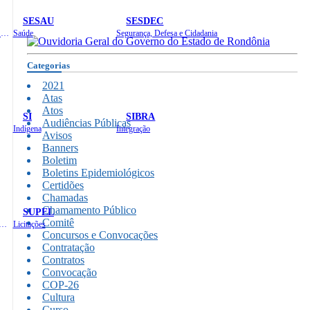
SESAU
SESDEC
Planejamento, Orçamento e Gestão
Saúde
Segurança, Defesa e Cidadania
Categorias
2021
Atas
Atos
SI
SIBRA
Audiências Públicas
Indígena
Integração
Avisos
Banners
Boletim
Boletins Epidemiológicos
Certidões
Chamadas
Chamamento Público
SUPEL
Comitê
 de Gastos Públicos Administrativos
Licitações
Concursos e Convocações
Contratação
Contratos
Convocação
COP-26
Cultura
Curso