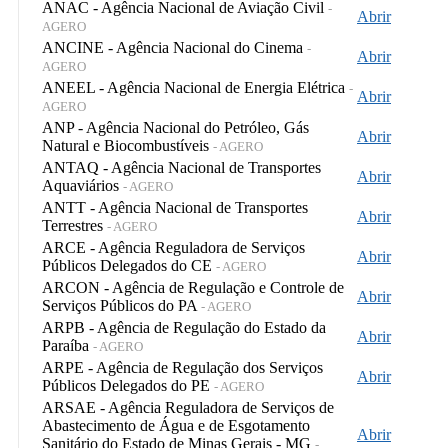
ANAC - Agência Nacional de Aviação Civil
-
Abrir
AGERO
ANCINE - Agência Nacional do Cinema
-
Abrir
AGERO
ANEEL - Agência Nacional de Energia Elétrica
-
Abrir
AGERO
ANP - Agência Nacional do Petróleo, Gás
Abrir
Natural e Biocombustíveis
- AGERO
ANTAQ - Agência Nacional de Transportes
Abrir
Aquaviários
- AGERO
ANTT - Agência Nacional de Transportes
Abrir
Terrestres
- AGERO
ARCE - Agência Reguladora de Serviços
Abrir
Públicos Delegados do CE
- AGERO
ARCON - Agência de Regulação e Controle de
Abrir
Serviços Públicos do PA
- AGERO
ARPB - Agência de Regulação do Estado da
Abrir
Paraíba
- AGERO
ARPE - Agência de Regulação dos Serviços
Abrir
Públicos Delegados do PE
- AGERO
ARSAE - Agência Reguladora de Serviços de
Abastecimento de Água e de Esgotamento
Abrir
Sanitário do Estado de Minas Gerais - MG
-