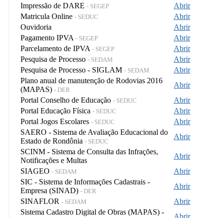
Impressão de DARE
Abrir
- SEGEP
Matricula Online
Abrir
- SEDUC
Ouvidoria
Abrir
Pagamento IPVA
Abrir
- SEGEP
Parcelamento de IPVA
Abrir
- SEGEP
Pesquisa de Processo
Abrir
- SEDAM
Pesquisa de Processo - SIGLAM
Abrir
- SEDAM
Plano anual de manutenção de Rodovias 2016
Abrir
(MAPAS)
- DER
Portal Conselho de Educação
Abrir
- SEDUC
Portal Educação Física
Abrir
- SEDUC
Portal Jogos Escolares
Abrir
- SEDUC
SAERO - Sistema de Avaliação Educacional do
Abrir
Estado de Rondônia
- SEDUC
SCINM - Sistema de Consulta das Infrações,
Abrir
Notificações e Multas
SIAGEO
Abrir
- SEDAM
SIC - Sistema de Informações Cadastrais -
Abrir
Empresa (SINAD)
- DER
SINAFLOR
Abrir
- SEDAM
Sistema Cadastro Digital de Obras (MAPAS) -
Abrir