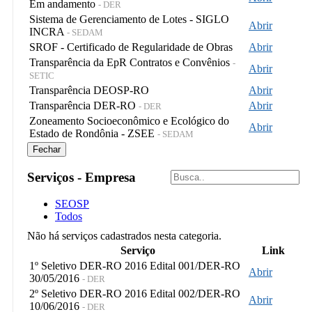
Em andamento
- DER
Sistema de Gerenciamento de Lotes - SIGLO
Abrir
INCRA
- SEDAM
SROF - Certificado de Regularidade de Obras
Abrir
Transparência da EpR Contratos e Convênios
-
Abrir
SETIC
Transparência DEOSP-RO
Abrir
Transparência DER-RO
Abrir
- DER
Zoneamento Socioeconômico e Ecológico do
Abrir
Estado de Rondônia - ZSEE
- SEDAM
Fechar
Serviços - Empresa
SEOSP
Todos
Não há serviços cadastrados nesta categoria.
Serviço
Link
1º Seletivo DER-RO 2016 Edital 001/DER-RO
Abrir
30/05/2016
- DER
2º Seletivo DER-RO 2016 Edital 002/DER-RO
Abrir
10/06/2016
- DER