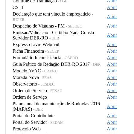
Controle de Tramitação
Abrir
- PGE
CSTI
Abrir
Declaração que tem vínculo empregatício
-
Abrir
JUCER
Despacho de Viaturas - PM
Abrir
- SESDEC
Emissao/Validação - Certidão Nada Consta
Abrir
Servidor DER-RO
- DER
Expresso Livre Webmail
Abrir
Ficha Financeira
Abrir
- SEGEP
Formulário Inconsistência
Abrir
- CAERD
Guia Prático de Redação DER-RO 2017
Abrir
- DER
Modelo AVAC
Abrir
- CAERD
Morada Nova
Abrir
- SEAS
Observatorio
Abrir
- SESDEC
Ordem de Serviço
Abrir
- SESAU
Ordem de Serviço
Abrir
Plano anual de manutenção de Rodovias 2016
Abrir
(MAPAS)
- DER
Portal do Contribuinte
Abrir
Portal do Servidor
Abrir
- SEDAM
Protocolo Web
Abrir