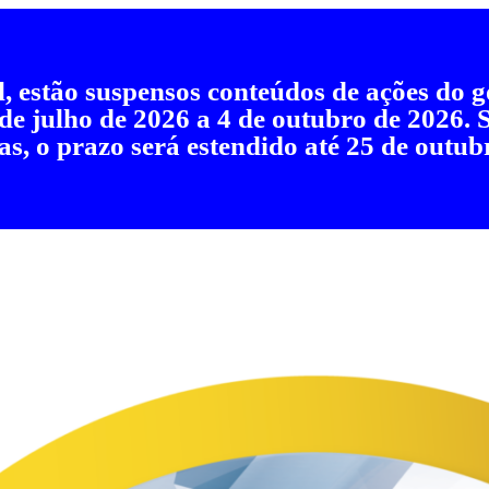
al, estão suspensos conteúdos de ações do
 de julho de 2026 a 4 de outubro de 2026.
as, o prazo será estendido até 25 de outub