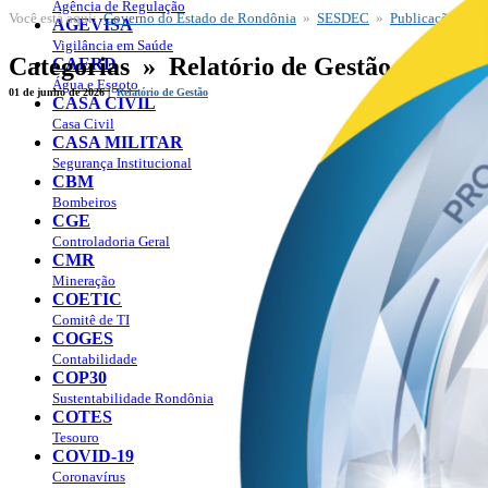
Agência de Regulação
Você está aqui:
Governo do Estado de Rondônia
»
SESDEC
»
Publicações
» Ca
SESDEC
AGEVISA
Publicações
Vigilância em Saúde
Categorias » Relatório de Gestão
CAERD
Água e Esgoto
01 de junho de 2026 |
Relatório de Gestão
CASA CIVIL
Casa Civil
CASA MILITAR
Segurança Institucional
CBM
Bombeiros
CGE
Controladoria Geral
CMR
Mineração
COETIC
Comitê de TI
COGES
Contabilidade
COP30
Sustentabilidade Rondônia
COTES
Tesouro
COVID-19
Coronavírus