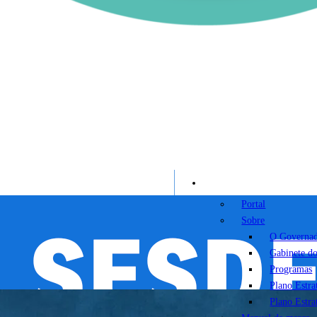
Portal
Portal
Sobre
O Governa
Gabinete d
Programas
Plano Estr
Plano Estr