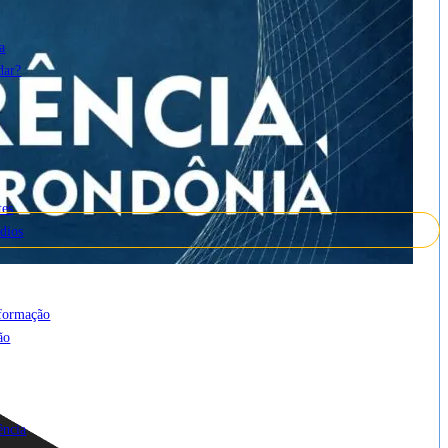
a
dar?
tes
dios
cesso à Informação
nformação
ão
ência