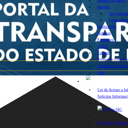
Manual da marca
Agenda
Ver a agend
Como agen
Publicações
Notícias
Empregos
LGPD
Contato
Perguntas Frequen
Combate aos Incên
PAV
A
Lei de Acesso a I
Solicitar Informaç
e-SIC
Portal da Transpar