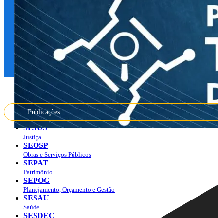
SECOM
Comunicação
SEDAM
Desenvolvimento Ambiental
SEDEC
Desenvolvimento
SEDUC
Educação
SEFIN
Finanças
SEGEP
Administração e Recursos Humanos
SEJUCEL
Publicações
Esporte, Cultura e Lazer
SEJUS
Justiça
SEOSP
Obras e Serviços Públicos
SEPAT
Patrimônio
SEPOG
Planejamento, Orçamento e Gestão
SESAU
Saúde
SESDEC