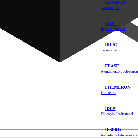
COVID-19
Coronavírus
DIOF
Imprensa Oficial
DRPC
Cerimonial
FEASE
Atendimento Socioeducat
FHEMERON
Fhemeron
IDEP
Educação Profissional
IESPRO