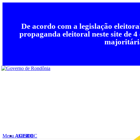
De acordo com a legislação eleitor
propaganda eleitoral neste site de 4
majoritári
Menu - SESDEC
AGERO