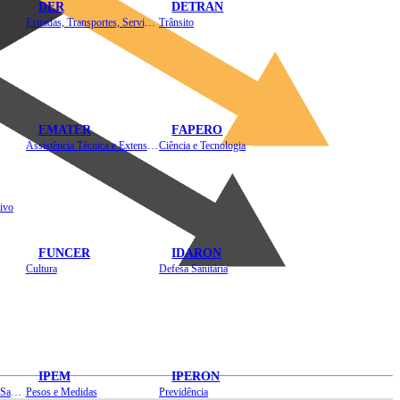
DER
DETRAN
Estradas, Transportes, Serviços Públicos
Trânsito
EMATER
FAPERO
Assistência Técnica e Extensão Rural
Ciência e Tecnologia
ivo
FUNCER
IDARON
Cultura
Defesa Sanitária
IPEM
IPERON
Instituto de Educação em Saúde Pública
Pesos e Medidas
Previdência