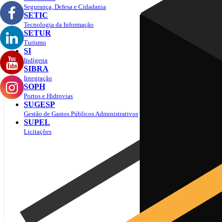
Segurança, Defesa e Cidadania
SETIC
Tecnologia da Informação
SETUR
Turismo
SI
Indígena
SIBRA
Integração
SOPH
Portos e Hidrovias
SUGESP
Gestão de Gastos Públicos Administrativos
SUPEL
Licitações