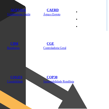
AGEVISA
CAERD
Mapa do Site
Vigilância em Saúde
Água e Esgoto
Sites
CBM
CGE
Bombeiros
Controladoria Geral
COGES
COP30
Contabilidade
Sustentabilidade Rondônia