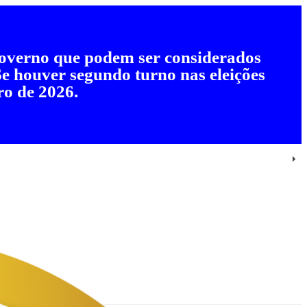
 governo que podem ser considerados
 Se houver segundo turno nas eleições
ro de 2026.