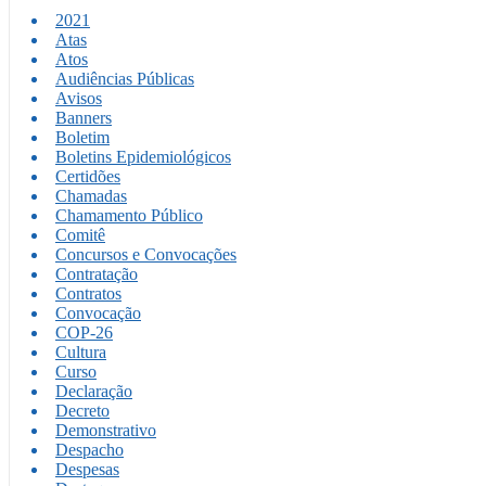
2021
Atas
Atos
Audiências Públicas
Avisos
Banners
Boletim
Boletins Epidemiológicos
Certidões
Chamadas
Chamamento Público
Comitê
Concursos e Convocações
Contratação
Contratos
Convocação
COP-26
Cultura
Curso
Declaração
Decreto
Demonstrativo
Despacho
Despesas