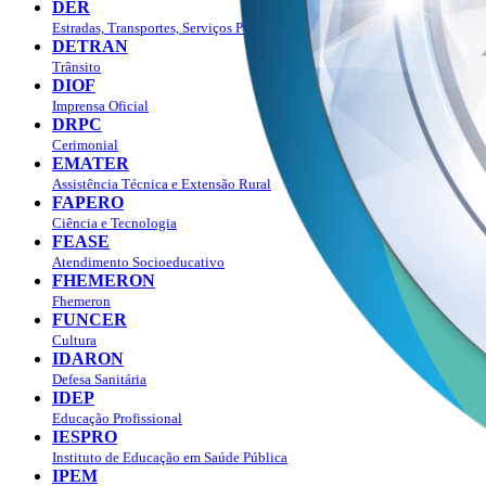
DER
Estradas, Transportes, Serviços Públicos
DETRAN
Trânsito
DIOF
Imprensa Oficial
DRPC
Cerimonial
EMATER
Assistência Técnica e Extensão Rural
FAPERO
Ciência e Tecnologia
FEASE
Atendimento Socioeducativo
FHEMERON
Fhemeron
FUNCER
Cultura
IDARON
Defesa Sanitária
IDEP
Educação Profissional
IESPRO
Instituto de Educação em Saúde Pública
IPEM