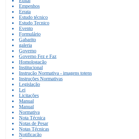
Edital
Empenhos
Errata
Estudo técnico
Estudo Tecnico
Evento
Formulário
Gabarito
galeria
Governo
Governo Fez e Faz
Homologação
Institucional
Instrução Normativa - imagens totens
Instruções Normativas
Legislação
Lei
Licitações
Manual
Manual
Normativa
Nota Técnica
Notas de Pesar
Notas Técnicas
Notificação