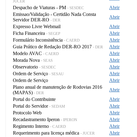
JUCER
Despacho de Viaturas - PM
Abrir
- SESDEC
Emissao/Validação - Certidão Nada Consta
Abrir
Servidor DER-RO
- DER
Expresso Livre Webmail
Abrir
Ficha Financeira
Abrir
- SEGEP
Formulário Inconsistência
Abrir
- CAERD
Guia Prático de Redação DER-RO 2017
Abrir
- DER
Modelo AVAC
Abrir
- CAERD
Morada Nova
Abrir
- SEAS
Observatorio
Abrir
- SESDEC
Ordem de Serviço
Abrir
- SESAU
Ordem de Serviço
Abrir
Plano anual de manutenção de Rodovias 2016
Abrir
(MAPAS)
- DER
Portal do Contribuinte
Abrir
Portal do Servidor
Abrir
- SEDAM
Protocolo Web
Abrir
Recadastramento Iperon
Abrir
- IPERON
Regimento Interno
Abrir
- CAERD
Requerimento para licença médica
Abrir
- JUCER