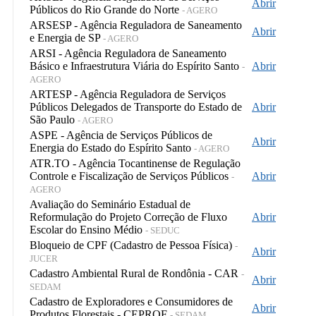
Abrir
Públicos do Rio Grande do Norte
- AGERO
ARSESP - Agência Reguladora de Saneamento
Abrir
e Energia de SP
- AGERO
ARSI - Agência Reguladora de Saneamento
Básico e Infraestrutura Viária do Espírito Santo
Abrir
-
AGERO
ARTESP - Agência Reguladora de Serviços
Públicos Delegados de Transporte do Estado de
Abrir
São Paulo
- AGERO
ASPE - Agência de Serviços Públicos de
Abrir
Energia do Estado do Espírito Santo
- AGERO
ATR.TO - Agência Tocantinense de Regulação
Controle e Fiscalização de Serviços Públicos
Abrir
-
AGERO
Avaliação do Seminário Estadual de
Reformulação do Projeto Correção de Fluxo
Abrir
Escolar do Ensino Médio
- SEDUC
Bloqueio de CPF (Cadastro de Pessoa Física)
-
Abrir
JUCER
Cadastro Ambiental Rural de Rondônia - CAR
-
Abrir
SEDAM
Cadastro de Exploradores e Consumidores de
Abrir
Produtos Florestais - CEPROF
- SEDAM