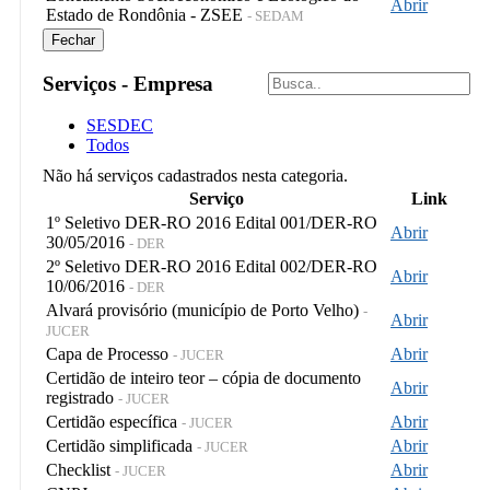
Abrir
Estado de Rondônia - ZSEE
- SEDAM
Fechar
Serviços - Empresa
SESDEC
Todos
Não há serviços cadastrados nesta categoria.
Serviço
Link
1º Seletivo DER-RO 2016 Edital 001/DER-RO
Abrir
30/05/2016
- DER
2º Seletivo DER-RO 2016 Edital 002/DER-RO
Abrir
10/06/2016
- DER
Alvará provisório (município de Porto Velho)
-
Abrir
JUCER
Capa de Processo
Abrir
- JUCER
Certidão de inteiro teor – cópia de documento
Abrir
registrado
- JUCER
Certidão específica
Abrir
- JUCER
Certidão simplificada
Abrir
- JUCER
Checklist
Abrir
- JUCER