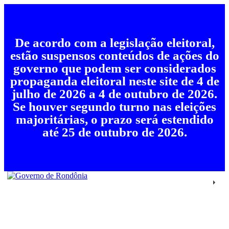
De acordo com a legislação eleitoral,
estão suspensos conteúdos de ações do
governo que podem ser considerados
propaganda eleitoral neste site de 4 de
julho de 2026 a 4 de outubro de 2026.
Se houver segundo turno nas eleições
majoritárias, o prazo será estendido
até 25 de outubro de 2026.