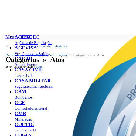
Menu - SESDEC
AGERO
Agência de Regulação
Você está aqui:
Governo do Estado de
SESDEC
AGEVISA
Publicações
Vigilância em Saúde
Rondônia
»
SESDEC
»
Publicações
» Categorias » Atos
Categorias » Atos
CAERD
Água e Esgoto
16 de janeiro de 2026 |
Atos
CASA CIVIL
Casa Civil
CASA MILITAR
Segurança Institucional
CBM
Bombeiros
CGE
Controladoria Geral
CMR
Mineração
COETIC
Comitê de TI
COGES