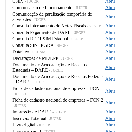
CNPJ
Abrir
- JUCER
Comunicação de funcionamento
Abrir
- JUCER
Comunicação de paralisação temporária de
Abrir
atividades
- JUCER
Consulta Internamento de Notas Fiscais
Abrir
- SEGEP
Consulta Pagamento de DARE
Abrir
- SEGEP
Consulta REDESIM Estadual
Abrir
- SEGEP
Consulta SINTEGRA
Abrir
- SEGEP
DataGeo
Abrir
- SEDAM
Declarações de ME/EPP
Abrir
- JUCER
Documento de Arrecadação de Receitas
Abrir
Estaduais – DARE
- JUCER
Documento de Arrecadação de Receitas Federais
Abrir
– DARF
- JUCER
Ficha de cadastro nacional de empresas – FCN 1
Abrir
- JUCER
Ficha de cadastro nacional de empresas – FCN 2
Abrir
- JUCER
Impressão de DARE
Abrir
- SEGEP
Inscrição Estadual
Abrir
- JUCER
Livro digital
Abrir
- JUCER
Livro mercantil
Abrir
- JUCER