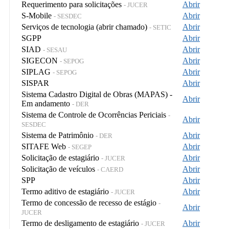
Requerimento para solicitações
Abrir
- JUCER
S-Mobile
Abrir
- SESDEC
Serviços de tecnologia (abrir chamado)
Abrir
- SETIC
SGPP
Abrir
SIAD
Abrir
- SESAU
SIGECON
Abrir
- SEPOG
SIPLAG
Abrir
- SEPOG
SISPAR
Abrir
Sistema Cadastro Digital de Obras (MAPAS) -
Abrir
Em andamento
- DER
Sistema de Controle de Ocorrências Periciais
-
Abrir
SESDEC
Sistema de Patrimônio
Abrir
- DER
SITAFE Web
Abrir
- SEGEP
Solicitação de estagiário
Abrir
- JUCER
Solicitação de veículos
Abrir
- CAERD
SPP
Abrir
Termo aditivo de estagiário
Abrir
- JUCER
Termo de concessão de recesso de estágio
-
Abrir
JUCER
Termo de desligamento de estagiário
Abrir
- JUCER