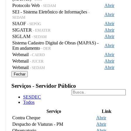
Protocolo Web
Abrir
- SEDAM
SEI - Sistema Eletrônico de Informações
-
Abrir
SEDAM
SIAOF
Abrir
- SEPOG
SIGATER
Abrir
- EMATER
SIGLAM
Abrir
- SEDAM
Sistema Cadastro Digital de Obras (MAPAS) -
Abrir
Em andamento
- DER
Webmail
Abrir
- CAERD
Webmail
Abrir
- JUCER
Webmail
Abrir
- SEDAM
Fechar
Serviços - Servidor Público
SESDEC
Todos
Serviço
Link
Contra Cheque
Abrir
Despacho de Viaturas - PM
Abrir
Observatorio
Abrir