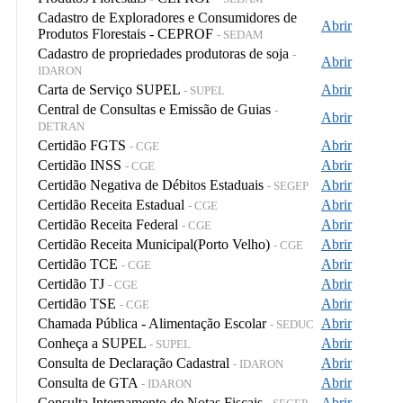
Cadastro de Exploradores e Consumidores de
Abrir
Produtos Florestais - CEPROF
- SEDAM
Cadastro de propriedades produtoras de soja
-
Abrir
IDARON
Carta de Serviço SUPEL
Abrir
- SUPEL
Central de Consultas e Emissão de Guias
-
Abrir
DETRAN
Certidão FGTS
Abrir
- CGE
Certidão INSS
Abrir
- CGE
Certidão Negativa de Débitos Estaduais
Abrir
- SEGEP
Certidão Receita Estadual
Abrir
- CGE
Certidão Receita Federal
Abrir
- CGE
Certidão Receita Municipal(Porto Velho)
Abrir
- CGE
Certidão TCE
Abrir
- CGE
Certidão TJ
Abrir
- CGE
Certidão TSE
Abrir
- CGE
Chamada Pública - Alimentação Escolar
Abrir
- SEDUC
Conheça a SUPEL
Abrir
- SUPEL
Consulta de Declaração Cadastral
Abrir
- IDARON
Consulta de GTA
Abrir
- IDARON
Consulta Internamento de Notas Fiscais
Abrir