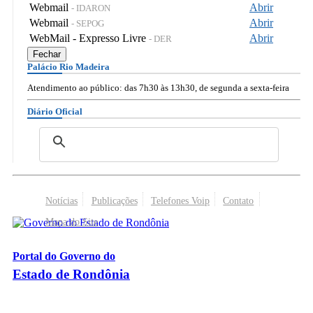
Webmail
Abrir
- IDARON
Webmail
Abrir
- SEPOG
WebMail - Expresso Livre
Abrir
- DER
Fechar
Palácio Rio Madeira
Atendimento ao público: das 7h30 às 13h30, de segunda a sexta-feira
Diário Oficial
Notícias
Publicações
Telefones Voip
Contato
Mapa do Site
Portal do Governo do
Estado de Rondônia
Palácio Rio Madeira
- Av. Farquar, 2986 - Bairro Pedrinhas