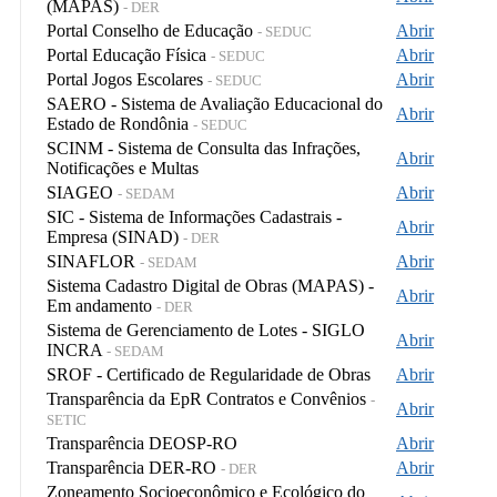
(MAPAS)
- DER
Portal Conselho de Educação
Abrir
- SEDUC
Portal Educação Física
Abrir
- SEDUC
Portal Jogos Escolares
Abrir
- SEDUC
SAERO - Sistema de Avaliação Educacional do
Abrir
Estado de Rondônia
- SEDUC
SCINM - Sistema de Consulta das Infrações,
Abrir
Notificações e Multas
SIAGEO
Abrir
- SEDAM
SIC - Sistema de Informações Cadastrais -
Abrir
Empresa (SINAD)
- DER
SINAFLOR
Abrir
- SEDAM
Sistema Cadastro Digital de Obras (MAPAS) -
Abrir
Em andamento
- DER
Sistema de Gerenciamento de Lotes - SIGLO
Abrir
INCRA
- SEDAM
SROF - Certificado de Regularidade de Obras
Abrir
Transparência da EpR Contratos e Convênios
-
Abrir
SETIC
Transparência DEOSP-RO
Abrir
Transparência DER-RO
Abrir
- DER
Zoneamento Socioeconômico e Ecológico do