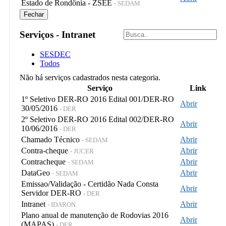
Estado de Rondônia - ZSEE
- SEDAM
Fechar
Serviços - Intranet
SESDEC
Todos
Não há serviços cadastrados nesta categoria.
Serviço
Link
1º Seletivo DER-RO 2016 Edital 001/DER-RO
Abrir
30/05/2016
- DER
2º Seletivo DER-RO 2016 Edital 002/DER-RO
Abrir
10/06/2016
- DER
Chamado Técnico
Abrir
- SEDAM
Contra-cheque
Abrir
- JUCER
Contracheque
Abrir
- SEDAM
DataGeo
Abrir
- SEDAM
Emissao/Validação - Certidão Nada Consta
Abrir
Servidor DER-RO
- DER
Intranet
Abrir
- IDARON
Plano anual de manutenção de Rodovias 2016
Abrir
(MAPAS)
- DER