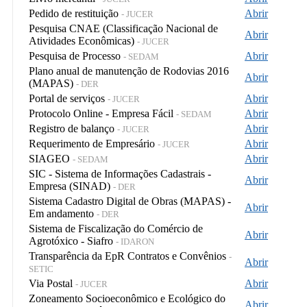
Pedido de restituição
Abrir
- JUCER
Pesquisa CNAE (Classificação Nacional de
Abrir
Atividades Econômicas)
- JUCER
Pesquisa de Processo
Abrir
- SEDAM
Plano anual de manutenção de Rodovias 2016
Abrir
(MAPAS)
- DER
Portal de serviços
Abrir
- JUCER
Protocolo Online - Empresa Fácil
Abrir
- SEDAM
Registro de balanço
Abrir
- JUCER
Requerimento de Empresário
Abrir
- JUCER
SIAGEO
Abrir
- SEDAM
SIC - Sistema de Informações Cadastrais -
Abrir
Empresa (SINAD)
- DER
Sistema Cadastro Digital de Obras (MAPAS) -
Abrir
Em andamento
- DER
Sistema de Fiscalização do Comércio de
Abrir
Agrotóxico - Siafro
- IDARON
Transparência da EpR Contratos e Convênios
-
Abrir
SETIC
Via Postal
Abrir
- JUCER
Zoneamento Socioeconômico e Ecológico do
Abrir