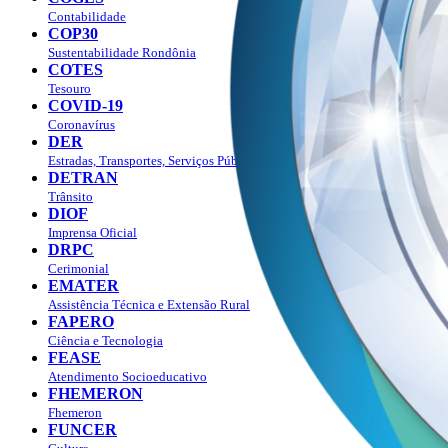
Contabilidade
COP30
Sustentabilidade Rondônia
COTES
Tesouro
COVID-19
Coronavírus
DER
Estradas, Transportes, Serviços Públicos
DETRAN
Trânsito
DIOF
Imprensa Oficial
DRPC
Cerimonial
EMATER
Assistência Técnica e Extensão Rural
FAPERO
Ciência e Tecnologia
FEASE
Atendimento Socioeducativo
FHEMERON
Fhemeron
FUNCER