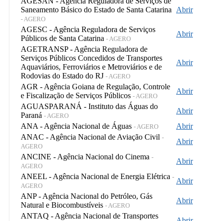
AGESAN - Agência Reguladora de Serviços de
Saneamento Básico do Estado de Santa Catarina
Abrir
- AGERO
AGESC - Agência Reguladora de Serviços
Abrir
Públicos de Santa Catarina
- AGERO
AGETRANSP - Agência Reguladora de
Serviços Públicos Concedidos de Transportes
Abrir
Aquaviários, Ferroviários e Metroviários e de
Rodovias do Estado do RJ
- AGERO
AGR - Agência Goiana de Regulação, Controle
Abrir
e Fiscalização de Serviços Públicos
- AGERO
AGUASPARANÁ - Instituto das Águas do
Abrir
Paraná
- AGERO
ANA - Agência Nacional de Águas
Abrir
- AGERO
ANAC - Agência Nacional de Aviação Civil
-
Abrir
AGERO
ANCINE - Agência Nacional do Cinema
-
Abrir
AGERO
ANEEL - Agência Nacional de Energia Elétrica
-
Abrir
AGERO
ANP - Agência Nacional do Petróleo, Gás
Abrir
Natural e Biocombustíveis
- AGERO
ANTAQ - Agência Nacional de Transportes
Abrir