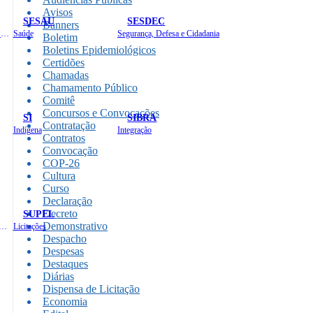
Avisos
SESAU
SESDEC
Banners
Planejamento, Orçamento e Gestão
Saúde
Segurança, Defesa e Cidadania
Boletim
Boletins Epidemiológicos
Certidões
Chamadas
Chamamento Público
Comitê
Concursos e Convocações
SI
SIBRA
Contratação
Indígena
Integração
Contratos
Convocação
COP-26
Cultura
Curso
Declaração
Decreto
SUPEL
Demonstrativo
 de Gastos Públicos Administrativos
Licitações
Despacho
Despesas
Destaques
Diárias
Dispensa de Licitação
Economia