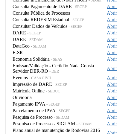
- SEGEP
Consulta Pagamento de DARE
Abrir
- SEGEP
Consulta Pública de Processos
Abrir
Consulta REDESIM Estadual
Abrir
- SEGEP
Consultar Dados de Veículos
Abrir
- SEGEP
DARE
Abrir
- SEGEP
DARE
Abrir
- SEDAM
DataGeo
Abrir
- SEDAM
E-SIC
Abrir
Economia Solidária
Abrir
- SEAS
Emissao/Validação - Certidão Nada Consta
Abrir
Servidor DER-RO
- DER
Eventos
Abrir
- CASA CIVIL
Impressão de DARE
Abrir
- SEGEP
Matricula Online
Abrir
- SEDUC
Ouvidoria
Abrir
Pagamento IPVA
Abrir
- SEGEP
Parcelamento de IPVA
Abrir
- SEGEP
Pesquisa de Processo
Abrir
- SEDAM
Pesquisa de Processo - SIGLAM
Abrir
- SEDAM
Plano anual de manutenção de Rodovias 2016
Abrir