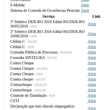
S-Mobile
Abrir
Sistema de Controle de Ocorrências Periciais
Abrir
Serviço
Link
1º Seletivo DER-RO 2016 Edital 001/DER-RO
Abrir
30/05/2016
- DER
2º Seletivo DER-RO 2016 Edital 002/DER-RO
Abrir
10/06/2016
- DER
Cédula C
Abrir
- SEGEP
Cédula C
Abrir
- DER
Consulta Pública de Processos
Abrir
- IDARON
Consulta SINTEGRA
Abrir
- SEGEP
Contra Cheque
Abrir
Contra Cheque
Abrir
- SESDEC
Contra Cheque
Abrir
- DER
Contra-cheque
Abrir
- SEGEP
Contracheque
Abrir
- IDARON
Contracheque
Abrir
- SEDAM
Controle de Tramitação
Abrir
- PGE
CSTI
Abrir
Declaração que tem vínculo empregatício
-
Abrir