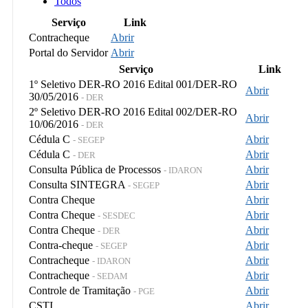
Todos
Serviço
Link
Contracheque
Abrir
Portal do Servidor
Abrir
Serviço
Link
1º Seletivo DER-RO 2016 Edital 001/DER-RO
Abrir
30/05/2016
- DER
2º Seletivo DER-RO 2016 Edital 002/DER-RO
Abrir
10/06/2016
- DER
Cédula C
Abrir
- SEGEP
Cédula C
Abrir
- DER
Consulta Pública de Processos
Abrir
- IDARON
Consulta SINTEGRA
Abrir
- SEGEP
Contra Cheque
Abrir
Contra Cheque
Abrir
- SESDEC
Contra Cheque
Abrir
- DER
Contra-cheque
Abrir
- SEGEP
Contracheque
Abrir
- IDARON
Contracheque
Abrir
- SEDAM
Controle de Tramitação
Abrir
- PGE
CSTI
Abrir