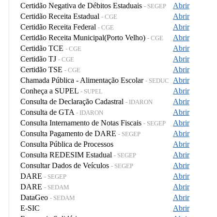
Certidão Negativa de Débitos Estaduais
Abrir
- SEGEP
Certidão Receita Estadual
Abrir
- CGE
Certidão Receita Federal
Abrir
- CGE
Certidão Receita Municipal(Porto Velho)
Abrir
- CGE
Certidão TCE
Abrir
- CGE
Certidão TJ
Abrir
- CGE
Certidão TSE
Abrir
- CGE
Chamada Pública - Alimentação Escolar
Abrir
- SEDUC
Conheça a SUPEL
Abrir
- SUPEL
Consulta de Declaração Cadastral
Abrir
- IDARON
Consulta de GTA
Abrir
- IDARON
Consulta Internamento de Notas Fiscais
Abrir
- SEGEP
Consulta Pagamento de DARE
Abrir
- SEGEP
Consulta Pública de Processos
Abrir
Consulta REDESIM Estadual
Abrir
- SEGEP
Consultar Dados de Veículos
Abrir
- SEGEP
DARE
Abrir
- SEGEP
DARE
Abrir
- SEDAM
DataGeo
Abrir
- SEDAM
E-SIC
Abrir