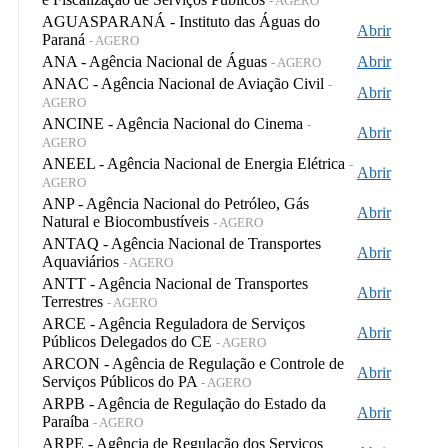
- AGERO
AGUASPARANÁ - Instituto das Águas do
Abrir
Paraná
- AGERO
ANA - Agência Nacional de Águas
Abrir
- AGERO
ANAC - Agência Nacional de Aviação Civil
-
Abrir
AGERO
ANCINE - Agência Nacional do Cinema
-
Abrir
AGERO
ANEEL - Agência Nacional de Energia Elétrica
-
Abrir
AGERO
ANP - Agência Nacional do Petróleo, Gás
Abrir
Natural e Biocombustíveis
- AGERO
ANTAQ - Agência Nacional de Transportes
Abrir
Aquaviários
- AGERO
ANTT - Agência Nacional de Transportes
Abrir
Terrestres
- AGERO
ARCE - Agência Reguladora de Serviços
Abrir
Públicos Delegados do CE
- AGERO
ARCON - Agência de Regulação e Controle de
Abrir
Serviços Públicos do PA
- AGERO
ARPB - Agência de Regulação do Estado da
Abrir
Paraíba
- AGERO
ARPE - Agência de Regulação dos Serviços