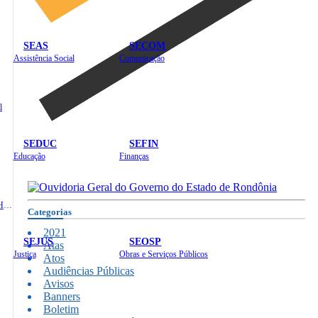
SEAS
SECOM
Assistência Social
Comunicação
l
SEDUC
SEFIN
Educação
Finanças
Administração e Recursos Humanos
Categorias
2021
SEJUS
SEOSP
Atas
Justiça
Obras e Serviços Públicos
Atos
Audiências Públicas
Avisos
Banners
Boletim