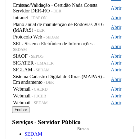
Emissao/Validação - Certidão Nada Consta
Abrir
Servidor DER-RO
- DER
Intranet
Abrir
- IDARON
Plano anual de manutenção de Rodovias 2016
Abrir
(MAPAS)
- DER
Protocolo Web
Abrir
- SEDAM
SEI - Sistema Eletrônico de Informações
-
Abrir
SEDAM
SIAOF
Abrir
- SEPOG
SIGATER
Abrir
- EMATER
SIGLAM
Abrir
- SEDAM
Sistema Cadastro Digital de Obras (MAPAS) -
Abrir
Em andamento
- DER
Webmail
Abrir
- CAERD
Webmail
Abrir
- JUCER
Webmail
Abrir
- SEDAM
Fechar
Serviços - Servidor Público
SEDAM