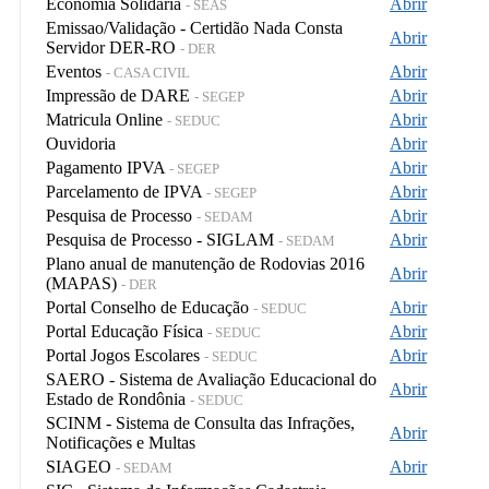
Economia Solidária
Abrir
- SEAS
Emissao/Validação - Certidão Nada Consta
Abrir
Servidor DER-RO
- DER
Eventos
Abrir
- CASA CIVIL
Impressão de DARE
Abrir
- SEGEP
Matricula Online
Abrir
- SEDUC
Ouvidoria
Abrir
Pagamento IPVA
Abrir
- SEGEP
Parcelamento de IPVA
Abrir
- SEGEP
Pesquisa de Processo
Abrir
- SEDAM
Pesquisa de Processo - SIGLAM
Abrir
- SEDAM
Plano anual de manutenção de Rodovias 2016
Abrir
(MAPAS)
- DER
Portal Conselho de Educação
Abrir
- SEDUC
Portal Educação Física
Abrir
- SEDUC
Portal Jogos Escolares
Abrir
- SEDUC
SAERO - Sistema de Avaliação Educacional do
Abrir
Estado de Rondônia
- SEDUC
SCINM - Sistema de Consulta das Infrações,
Abrir
Notificações e Multas
SIAGEO
Abrir
- SEDAM