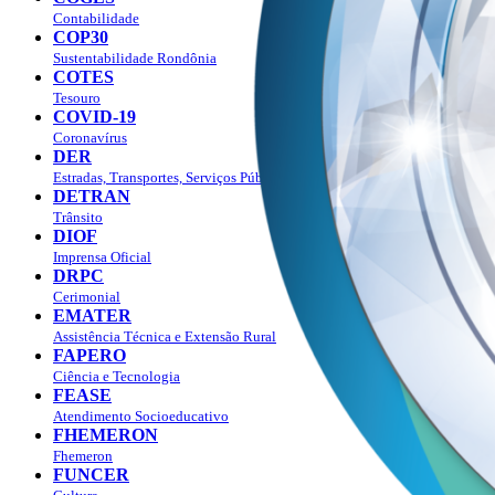
Contabilidade
COP30
Sustentabilidade Rondônia
COTES
Tesouro
COVID-19
Coronavírus
DER
Estradas, Transportes, Serviços Públicos
DETRAN
Trânsito
DIOF
Imprensa Oficial
DRPC
Cerimonial
EMATER
Assistência Técnica e Extensão Rural
FAPERO
Ciência e Tecnologia
FEASE
Atendimento Socioeducativo
FHEMERON
Fhemeron
FUNCER