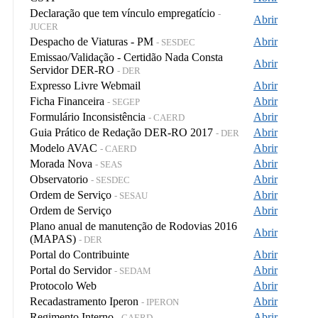
Declaração que tem vínculo empregatício
-
Abrir
JUCER
Despacho de Viaturas - PM
Abrir
- SESDEC
Emissao/Validação - Certidão Nada Consta
Abrir
Servidor DER-RO
- DER
Expresso Livre Webmail
Abrir
Ficha Financeira
Abrir
- SEGEP
Formulário Inconsistência
Abrir
- CAERD
Guia Prático de Redação DER-RO 2017
Abrir
- DER
Modelo AVAC
Abrir
- CAERD
Morada Nova
Abrir
- SEAS
Observatorio
Abrir
- SESDEC
Ordem de Serviço
Abrir
- SESAU
Ordem de Serviço
Abrir
Plano anual de manutenção de Rodovias 2016
Abrir
(MAPAS)
- DER
Portal do Contribuinte
Abrir
Portal do Servidor
Abrir
- SEDAM
Protocolo Web
Abrir
Recadastramento Iperon
Abrir
- IPERON
Regimento Interno
Abrir
- CAERD