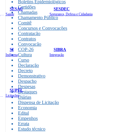
Boletins Epidemiológicos
Certidões
SESAU
SESDEC
Chamadas
Planejamento, Orçamento e Gestão
Saúde
Segurança, Defesa e Cidadania
Chamamento Público
Comitê
Concursos e Convocações
Contratação
Contratos
Convocação
COP-26
SI
SIBRA
Cultura
Indígena
Integração
Curso
Declaração
Decreto
Demonstrativo
Despacho
Despesas
SUPEL
Destaques
 de Gastos Públicos Administrativos
Licitações
Diárias
Dispensa de Licitação
Economia
Edital
Empenhos
Errata
Estudo técnico