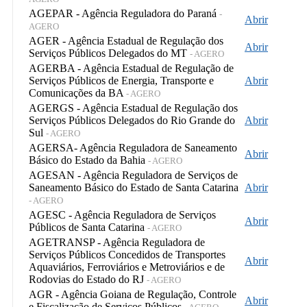
AGEPAR - Agência Reguladora do Paraná
-
Abrir
AGERO
AGER - Agência Estadual de Regulação dos
Abrir
Serviços Públicos Delegados do MT
- AGERO
AGERBA - Agência Estadual de Regulação de
Serviços Públicos de Energia, Transporte e
Abrir
Comunicações da BA
- AGERO
AGERGS - Agência Estadual de Regulação dos
Serviços Públicos Delegados do Rio Grande do
Abrir
Sul
- AGERO
AGERSA- Agência Reguladora de Saneamento
Abrir
Básico do Estado da Bahia
- AGERO
AGESAN - Agência Reguladora de Serviços de
Saneamento Básico do Estado de Santa Catarina
Abrir
- AGERO
AGESC - Agência Reguladora de Serviços
Abrir
Públicos de Santa Catarina
- AGERO
AGETRANSP - Agência Reguladora de
Serviços Públicos Concedidos de Transportes
Abrir
Aquaviários, Ferroviários e Metroviários e de
Rodovias do Estado do RJ
- AGERO
AGR - Agência Goiana de Regulação, Controle
Abrir
e Fiscalização de Serviços Públicos