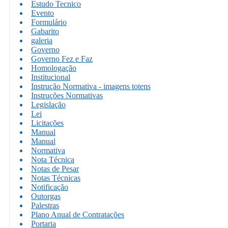
Estudo Tecnico
Evento
Formulário
Gabarito
galeria
Governo
Governo Fez e Faz
Homologação
Institucional
Instrução Normativa - imagens totens
Instruções Normativas
Legislação
Lei
Licitações
Manual
Manual
Normativa
Nota Técnica
Notas de Pesar
Notas Técnicas
Notificação
Outorgas
Palestras
Plano Anual de Contratações
Portaria