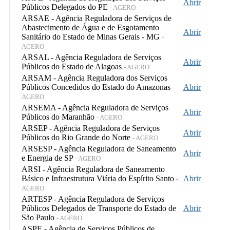
Abrir
Públicos Delegados do PE
- AGERO
ARSAE - Agência Reguladora de Serviços de
Abastecimento de Água e de Esgotamento
Abrir
Sanitário do Estado de Minas Gerais - MG
-
AGERO
ARSAL - Agência Reguladora de Serviços
Abrir
Públicos do Estado de Alagoas
- AGERO
ARSAM - Agência Reguladora dos Serviços
Públicos Concedidos do Estado do Amazonas
Abrir
-
AGERO
ARSEMA - Agência Reguladora de Serviços
Abrir
Públicos do Maranhão
- AGERO
ARSEP - Agência Reguladora de Serviços
Abrir
Públicos do Rio Grande do Norte
- AGERO
ARSESP - Agência Reguladora de Saneamento
Abrir
e Energia de SP
- AGERO
ARSI - Agência Reguladora de Saneamento
Básico e Infraestrutura Viária do Espírito Santo
Abrir
-
AGERO
ARTESP - Agência Reguladora de Serviços
Públicos Delegados de Transporte do Estado de
Abrir
São Paulo
- AGERO
ASPE - Agência de Serviços Públicos de