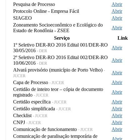
Pesquisa de Processo
Abrir
Protocolo Online - Empresa Fácil
Abrir
SIAGEO
Abrir
Zoneamento Socioeconômico e Ecológico do
Abrir
Estado de Rondônia - ZSEE
Serviço
Link
1º Seletivo DER-RO 2016 Edital 001/DER-RO
Abrir
30/05/2016
- DER
2º Seletivo DER-RO 2016 Edital 002/DER-RO
Abrir
10/06/2016
- DER
Alvará provisório (município de Porto Velho)
-
Abrir
JUCER
Capa de Processo
Abrir
- JUCER
Certidão de inteiro teor – cópia de documento
Abrir
registrado
- JUCER
Certidão específica
Abrir
- JUCER
Certidão simplificada
Abrir
- JUCER
Checklist
Abrir
- JUCER
CNPJ
Abrir
- JUCER
Comunicação de funcionamento
Abrir
- JUCER
Comunicação de paralisação temporária de
Abrir