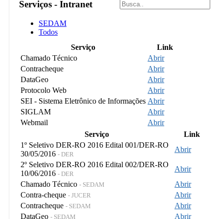
Serviços - Intranet
SEDAM
Todos
Serviço
Link
Chamado Técnico
Abrir
Contracheque
Abrir
DataGeo
Abrir
Protocolo Web
Abrir
SEI - Sistema Eletrônico de Informações
Abrir
SIGLAM
Abrir
Webmail
Abrir
Serviço
Link
1º Seletivo DER-RO 2016 Edital 001/DER-RO
Abrir
30/05/2016
- DER
2º Seletivo DER-RO 2016 Edital 002/DER-RO
Abrir
10/06/2016
- DER
Chamado Técnico
Abrir
- SEDAM
Contra-cheque
Abrir
- JUCER
Contracheque
Abrir
- SEDAM
DataGeo
Abrir
- SEDAM