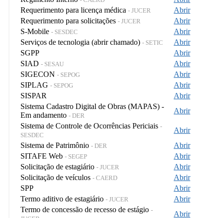
Requerimento para licença médica
Abrir
- JUCER
Requerimento para solicitações
Abrir
- JUCER
S-Mobile
Abrir
- SESDEC
Serviços de tecnologia (abrir chamado)
Abrir
- SETIC
SGPP
Abrir
SIAD
Abrir
- SESAU
SIGECON
Abrir
- SEPOG
SIPLAG
Abrir
- SEPOG
SISPAR
Abrir
Sistema Cadastro Digital de Obras (MAPAS) -
Abrir
Em andamento
- DER
Sistema de Controle de Ocorrências Periciais
-
Abrir
SESDEC
Sistema de Patrimônio
Abrir
- DER
SITAFE Web
Abrir
- SEGEP
Solicitação de estagiário
Abrir
- JUCER
Solicitação de veículos
Abrir
- CAERD
SPP
Abrir
Termo aditivo de estagiário
Abrir
- JUCER
Termo de concessão de recesso de estágio
-
Abrir