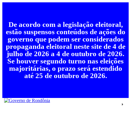
De acordo com a legislação eleitoral,
estão suspensos conteúdos de ações do
governo que podem ser considerados
propaganda eleitoral neste site de 4 de
julho de 2026 a 4 de outubro de 2026.
Se houver segundo turno nas eleições
majoritárias, o prazo será estendido
até 25 de outubro de 2026.