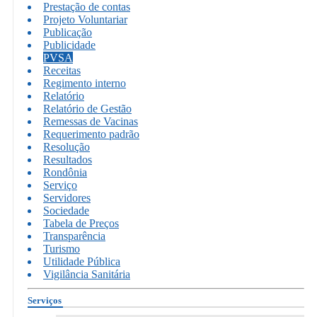
Prestação de contas
Projeto Voluntariar
Publicação
Publicidade
PVSA
Receitas
Regimento interno
Relatório
Relatório de Gestão
Remessas de Vacinas
Requerimento padrão
Resolução
Resultados
Rondônia
Serviço
Servidores
Sociedade
Tabela de Preços
Transparência
Turismo
Utilidade Pública
Vigilância Sanitária
Serviços