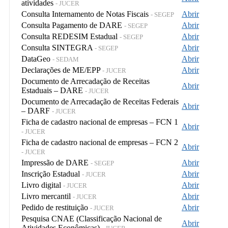
atividades
- JUCER
Consulta Internamento de Notas Fiscais
Abrir
- SEGEP
Consulta Pagamento de DARE
Abrir
- SEGEP
Consulta REDESIM Estadual
Abrir
- SEGEP
Consulta SINTEGRA
Abrir
- SEGEP
DataGeo
Abrir
- SEDAM
Declarações de ME/EPP
Abrir
- JUCER
Documento de Arrecadação de Receitas
Abrir
Estaduais – DARE
- JUCER
Documento de Arrecadação de Receitas Federais
Abrir
– DARF
- JUCER
Ficha de cadastro nacional de empresas – FCN 1
Abrir
- JUCER
Ficha de cadastro nacional de empresas – FCN 2
Abrir
- JUCER
Impressão de DARE
Abrir
- SEGEP
Inscrição Estadual
Abrir
- JUCER
Livro digital
Abrir
- JUCER
Livro mercantil
Abrir
- JUCER
Pedido de restituição
Abrir
- JUCER
Pesquisa CNAE (Classificação Nacional de
Abrir
Atividades Econômicas)