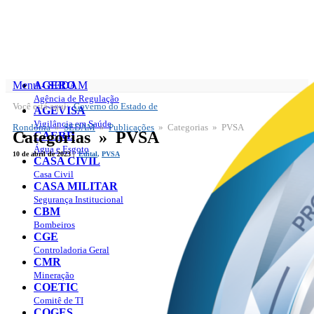
Menu - SEDAM
AGERO
Agência de Regulação
Você está aqui:
Governo do Estado de
SEDAM
AGEVISA
Publicações
Vigilância em Saúde
Rondônia
»
SEDAM
»
Publicações
» Categorias » PVSA
Categorias » PVSA
CAERD
Água e Esgoto
10 de abril de 2023 |
Edital
,
PVSA
CASA CIVIL
Casa Civil
CASA MILITAR
Segurança Institucional
CBM
Bombeiros
CGE
Controladoria Geral
CMR
Mineração
COETIC
Comitê de TI
COGES