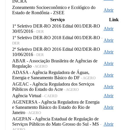
INCRA
Zoneamento Socioeconômico e Ecológico do
Abrir
Estado de Rondônia - ZSEE
Serviço
Link
1º Seletivo DER-RO 2016 Edital 001/DER-RO
Abrir
30/05/2016
- DER
1º Seletivo DER-RO 2018 Edital 001/DER-RO
-
Abrir
DER
2º Seletivo DER-RO 2016 Edital 002/DER-RO
Abrir
10/06/2016
- DER
ABAR - Associação Brasileira de Agências de
Abrir
Regulação
- AGERO
ADASA - Agência Reguladora de Águas,
Abrir
Energia e Saneamento Básico do DF
- AGERO
AGEAC - Agência Reguladora dos Serviços
Abrir
Públicos do Estado do Acre
- AGERO
Agência Virtual
Abrir
- CAERD
AGENERSA - Agência Reguladora de Energia
e Saneamento Básico do Estado do Rio de
Abrir
Janeiro
- AGERO
AGEPAN - Agência Estadual de Regulação de
Serviços Públicos do Mato Grosso do Sul - MS
Abrir
-
AGERO