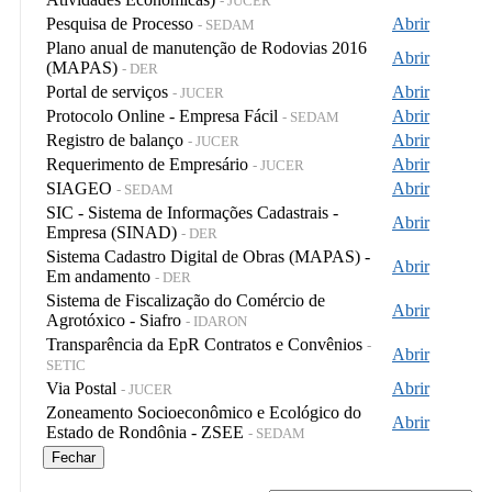
- JUCER
Pesquisa de Processo
Abrir
- SEDAM
Plano anual de manutenção de Rodovias 2016
Abrir
(MAPAS)
- DER
Portal de serviços
Abrir
- JUCER
Protocolo Online - Empresa Fácil
Abrir
- SEDAM
Registro de balanço
Abrir
- JUCER
Requerimento de Empresário
Abrir
- JUCER
SIAGEO
Abrir
- SEDAM
SIC - Sistema de Informações Cadastrais -
Abrir
Empresa (SINAD)
- DER
Sistema Cadastro Digital de Obras (MAPAS) -
Abrir
Em andamento
- DER
Sistema de Fiscalização do Comércio de
Abrir
Agrotóxico - Siafro
- IDARON
Transparência da EpR Contratos e Convênios
-
Abrir
SETIC
Via Postal
Abrir
- JUCER
Zoneamento Socioeconômico e Ecológico do
Abrir
Estado de Rondônia - ZSEE
- SEDAM
Fechar