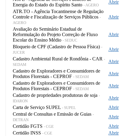
Abrir
Energia do Estado do Espírito Santo
- AGERO
ATR.TO - Agência Tocantinense de Regulação
Controle e Fiscalização de Serviços Públicos
Abrir
-
AGERO
Avaliação do Seminário Estadual de
Reformulação do Projeto Correção de Fluxo
Abrir
Escolar do Ensino Médio
- SEDUC
Bloqueio de CPF (Cadastro de Pessoa Física)
-
Abrir
JUCER
Cadastro Ambiental Rural de Rondônia - CAR
-
Abrir
SEDAM
Cadastro de Exploradores e Consumidores de
Abrir
Produtos Florestais - CEPROF
- SEDAM
Cadastro de Exploradores e Consumidores de
Abrir
Produtos Florestais - CEPROF
- SEDAM
Cadastro de propriedades produtoras de soja
-
Abrir
IDARON
Carta de Serviço SUPEL
Abrir
- SUPEL
Central de Consultas e Emissão de Guias
-
Abrir
DETRAN
Certidão FGTS
Abrir
- CGE
Certidão INSS
Abrir
- CGE