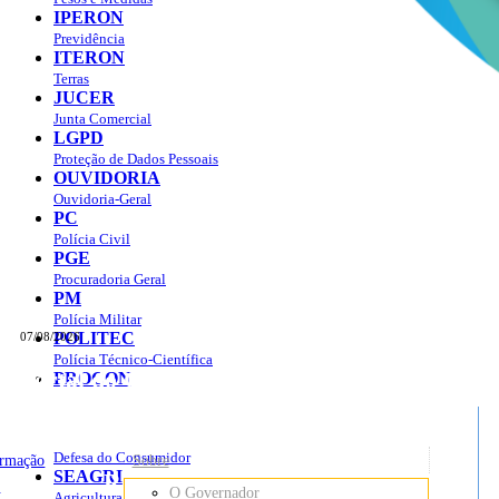
IPERON
Previdência
ITERON
Terras
JUCER
Junta Comercial
LGPD
Proteção de Dados Pessoais
OUVIDORIA
Ouvidoria-Geral
PC
Polícia Civil
PGE
Procuradoria Geral
PM
Polícia Militar
POLITEC
07/08/2026
Polícia Técnico-Científica
Portal do Governo do
Estado de Rondônia
PROCON
sso à Informação
Governo
de
Defesa do Consumidor
ormação
Sobre
SEAGRI
Rondônia
o
O Governador
Agricultura