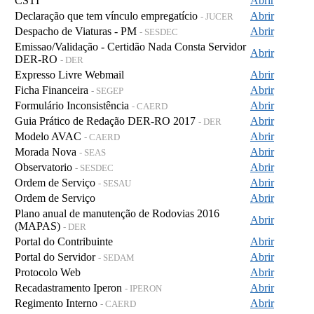
CSTI
Abrir
Declaração que tem vínculo empregatício
Abrir
- JUCER
Despacho de Viaturas - PM
Abrir
- SESDEC
Emissao/Validação - Certidão Nada Consta Servidor
Abrir
DER-RO
- DER
Expresso Livre Webmail
Abrir
Ficha Financeira
Abrir
- SEGEP
Formulário Inconsistência
Abrir
- CAERD
Guia Prático de Redação DER-RO 2017
Abrir
- DER
Modelo AVAC
Abrir
- CAERD
Morada Nova
Abrir
- SEAS
Observatorio
Abrir
- SESDEC
Ordem de Serviço
Abrir
- SESAU
Ordem de Serviço
Abrir
Plano anual de manutenção de Rodovias 2016
Abrir
(MAPAS)
- DER
Portal do Contribuinte
Abrir
Portal do Servidor
Abrir
- SEDAM
Protocolo Web
Abrir
Recadastramento Iperon
Abrir
- IPERON
Regimento Interno
Abrir
- CAERD