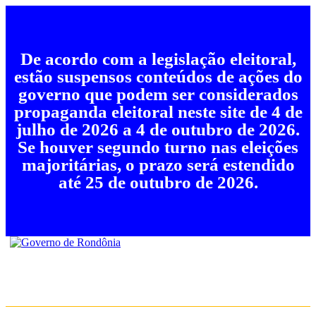
De acordo com a legislação eleitoral,
estão suspensos conteúdos de ações do
governo que podem ser considerados
propaganda eleitoral neste site de 4 de
julho de 2026 a 4 de outubro de 2026.
Se houver segundo turno nas eleições
majoritárias, o prazo será estendido
até 25 de outubro de 2026.