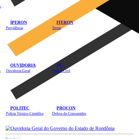
Instituto de Educação em Saúde Pública
IPERON
ITERON
Previdência
Terras
OUVIDORIA
PC
s
Ouvidoria-Geral
Polícia Civil
POLITEC
PROCON
Polícia Técnico-Científica
Defesa do Consumidor