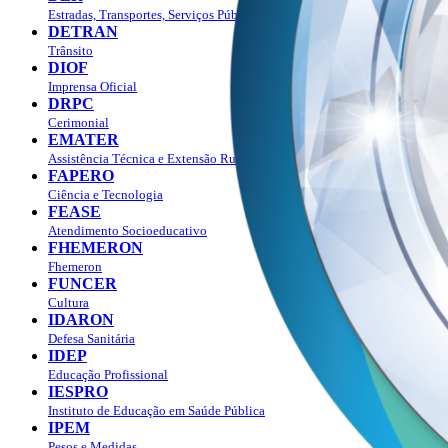
Estradas, Transportes, Serviços Públicos
DETRAN
Trânsito
DIOF
Imprensa Oficial
DRPC
Cerimonial
EMATER
Assistência Técnica e Extensão Rural
FAPERO
Ciência e Tecnologia
FEASE
Atendimento Socioeducativo
FHEMERON
Fhemeron
FUNCER
Cultura
IDARON
Defesa Sanitária
IDEP
Educação Profissional
IESPRO
Instituto de Educação em Saúde Pública
IPEM
Pesos e Medidas