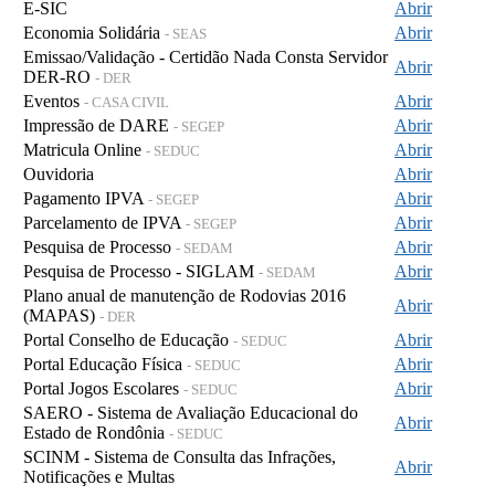
E-SIC
Abrir
Economia Solidária
Abrir
- SEAS
Emissao/Validação - Certidão Nada Consta Servidor
Abrir
DER-RO
- DER
Eventos
Abrir
- CASA CIVIL
Impressão de DARE
Abrir
- SEGEP
Matricula Online
Abrir
- SEDUC
Ouvidoria
Abrir
Pagamento IPVA
Abrir
- SEGEP
Parcelamento de IPVA
Abrir
- SEGEP
Pesquisa de Processo
Abrir
- SEDAM
Pesquisa de Processo - SIGLAM
Abrir
- SEDAM
Plano anual de manutenção de Rodovias 2016
Abrir
(MAPAS)
- DER
Portal Conselho de Educação
Abrir
- SEDUC
Portal Educação Física
Abrir
- SEDUC
Portal Jogos Escolares
Abrir
- SEDUC
SAERO - Sistema de Avaliação Educacional do
Abrir
Estado de Rondônia
- SEDUC
SCINM - Sistema de Consulta das Infrações,
Abrir
Notificações e Multas