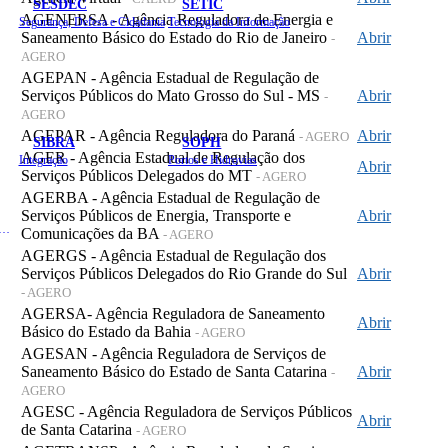
SESDEC
SETIC
AGENERSA - Agência Reguladora de Energia e
Segurança, Defesa e Cidadania
Tecnologia da Informação
Saneamento Básico do Estado do Rio de Janeiro
Abrir
-
AGERO
AGEPAN - Agência Estadual de Regulação de
Serviços Públicos do Mato Grosso do Sul - MS
Abrir
-
AGERO
AGEPAR - Agência Reguladora do Paraná
Abrir
- AGERO
SIBRA
SOPH
AGER - Agência Estadual de Regulação dos
Integração
Portos e Hidrovias
Abrir
Serviços Públicos Delegados do MT
- AGERO
AGERBA - Agência Estadual de Regulação de
Serviços Públicos de Energia, Transporte e
Abrir
 de Gastos Públicos Administrativos
Comunicações da BA
- AGERO
AGERGS - Agência Estadual de Regulação dos
Serviços Públicos Delegados do Rio Grande do Sul
Abrir
- AGERO
AGERSA- Agência Reguladora de Saneamento
Abrir
Básico do Estado da Bahia
- AGERO
AGESAN - Agência Reguladora de Serviços de
Saneamento Básico do Estado de Santa Catarina
Abrir
-
AGERO
AGESC - Agência Reguladora de Serviços Públicos
Abrir
de Santa Catarina
- AGERO