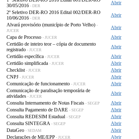
Abrir
30/05/2016
- DER
2º Seletivo DER-RO 2016 Edital 002/DER-RO
Abrir
10/06/2016
- DER
Alvará provisório (município de Porto Velho)
-
Abrir
JUCER
Capa de Processo
Abrir
- JUCER
Certidão de inteiro teor – cópia de documento
Abrir
registrado
- JUCER
Certidão específica
Abrir
- JUCER
Certidão simplificada
Abrir
- JUCER
Checklist
Abrir
- JUCER
CNPJ
Abrir
- JUCER
Comunicação de funcionamento
Abrir
- JUCER
Comunicação de paralisação temporária de
Abrir
atividades
- JUCER
Consulta Internamento de Notas Fiscais
Abrir
- SEGEP
Consulta Pagamento de DARE
Abrir
- SEGEP
Consulta REDESIM Estadual
Abrir
- SEGEP
Consulta SINTEGRA
Abrir
- SEGEP
DataGeo
Abrir
- SEDAM
Declarações de ME/EPP
Abrir
- JUCER