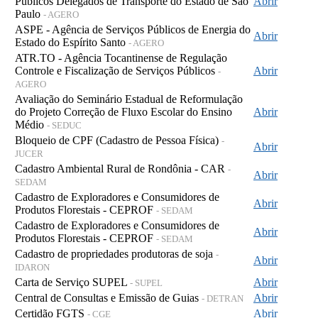
Públicos Delegados de Transporte do Estado de São
Abrir
Paulo
- AGERO
ASPE - Agência de Serviços Públicos de Energia do
Abrir
Estado do Espírito Santo
- AGERO
ATR.TO - Agência Tocantinense de Regulação
Controle e Fiscalização de Serviços Públicos
Abrir
-
AGERO
Avaliação do Seminário Estadual de Reformulação
do Projeto Correção de Fluxo Escolar do Ensino
Abrir
Médio
- SEDUC
Bloqueio de CPF (Cadastro de Pessoa Física)
-
Abrir
JUCER
Cadastro Ambiental Rural de Rondônia - CAR
-
Abrir
SEDAM
Cadastro de Exploradores e Consumidores de
Abrir
Produtos Florestais - CEPROF
- SEDAM
Cadastro de Exploradores e Consumidores de
Abrir
Produtos Florestais - CEPROF
- SEDAM
Cadastro de propriedades produtoras de soja
-
Abrir
IDARON
Carta de Serviço SUPEL
Abrir
- SUPEL
Central de Consultas e Emissão de Guias
Abrir
- DETRAN
Certidão FGTS
Abrir
- CGE