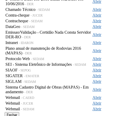
Abrir
10/06/2016
- DER
Chamado Técnico
Abrir
- SEDAM
Contra-cheque
Abrir
- JUCER
Contracheque
Abrir
- SEDAM
DataGeo
Abrir
- SEDAM
Emissao/Validação - Certidão Nada Consta Servidor
Abrir
DER-RO
- DER
Intranet
Abrir
- IDARON
Plano anual de manutenção de Rodovias 2016
Abrir
(MAPAS)
- DER
Protocolo Web
Abrir
- SEDAM
SEI - Sistema Eletrônico de Informações
Abrir
- SEDAM
SIAOF
Abrir
- SEPOG
SIGATER
Abrir
- EMATER
SIGLAM
Abrir
- SEDAM
Sistema Cadastro Digital de Obras (MAPAS) - Em
Abrir
andamento
- DER
Webmail
Abrir
- CAERD
Webmail
Abrir
- JUCER
Webmail
Abrir
- SEDAM
Fechar