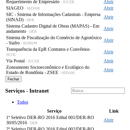
Requerimento de Empresário
Abrir
- JUCER
SIAGEO
Abrir
- SEDAM
SIC - Sistema de Informações Cadastrais - Empresa
Abrir
(SINAD)
- DER
Sistema Cadastro Digital de Obras (MAPAS) - Em
Abrir
andamento
- DER
Sistema de Fiscalização do Comércio de Agrotóxico
Abrir
- Siafro
- IDARON
Transparência da EpR Contratos e Convênios
-
Abrir
SETIC
Via Postal
Abrir
- JUCER
Zoneamento Socioeconômico e Ecológico do
Abrir
Estado de Rondônia - ZSEE
- SEDAM
Fechar
Serviços - Intranet
Todos
Serviço
Link
1º Seletivo DER-RO 2016 Edital 001/DER-RO
Abrir
30/05/2016
- DER
2º Seletivo DER-RO 2016 Edital 002/DER-RO