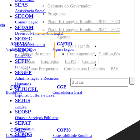
SEAS
Gabinete do Governador
Assistência Social
Programas
SECOM
Plano Estratégico Rondônia 2019 – 2023
Comunicação
cia
SEDAM
Portal
Plano Estratégico Rondônia 2024 – 2027
Desenvolvimento Ambiental
Agenda
SEDEC
AGEVISA
CAERD
Desenvolvimento
Ver a agenda
Mapa do Site
Vigilância em Saúde
SEDUC
Água e Esgoto
Manual da marca
Como agendar?
Publicações
Educação
SEFIN
Notícias
Empregos
LGPD
Contato
Sites
Finanças
Perguntas Frequentes
Combate aos Incêndios
PAV
SEGEP
Administração e Recursos
Humanos
CBM
CGE
SEJUCEL
Bombeiros
Controladoria Geral
Esporte, Cultura e Lazer
SEJUS
Justiça
SEOSP
Obras e Serviços Públicos
SEPAT
Patrimônio
COGES
COP30
SEPOG
Contabilidade
Sustentabilidade Rondônia