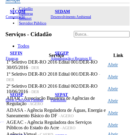
Serviços
Cidadão
SECOM
SEDAM
Empresa
Comunicação
Desenvolvimento Ambiental
Intranet
Servidor Público
Serviços - Cidadão
Todos
SEFIN
SEGEP
Serviço
Link
Finanças
Administração e Recursos Humanos
1º Seletivo DER-RO 2016 Edital 001/DER-RO
Abrir
30/05/2016
- DER
1º Seletivo DER-RO 2018 Edital 001/DER-RO
-
Abrir
DER
2º Seletivo DER-RO 2016 Edital 002/DER-RO
Abrir
10/06/2016
- DER
SEOSP
SEPAT
ABAR - Associação Brasileira de Agências de
Obras e Serviços Públicos
Patrimônio
Abrir
Regulação
- AGERO
ADASA - Agência Reguladora de Águas, Energia e
Abrir
Saneamento Básico do DF
- AGERO
Planejamento, Orçamento e Gestão
AGEAC - Agência Reguladora dos Serviços
Abrir
Públicos do Estado do Acre
- AGERO
Agência Virtual
Abrir
- CAERD