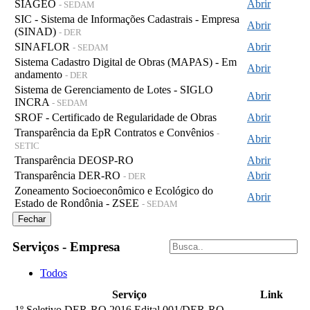
SIAGEO
Abrir
- SEDAM
SIC - Sistema de Informações Cadastrais - Empresa
Abrir
(SINAD)
- DER
SINAFLOR
Abrir
- SEDAM
Sistema Cadastro Digital de Obras (MAPAS) - Em
Abrir
andamento
- DER
Sistema de Gerenciamento de Lotes - SIGLO
Abrir
INCRA
- SEDAM
SROF - Certificado de Regularidade de Obras
Abrir
Transparência da EpR Contratos e Convênios
-
Abrir
SETIC
Transparência DEOSP-RO
Abrir
Transparência DER-RO
Abrir
- DER
Zoneamento Socioeconômico e Ecológico do
Abrir
Estado de Rondônia - ZSEE
- SEDAM
Fechar
Serviços - Empresa
Todos
Serviço
Link
1º Seletivo DER-RO 2016 Edital 001/DER-RO