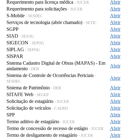
Requerimento para licença médica
Abrir
- JUCER
Requerimento para solicitações
Abrir
- JUCER
S-Mobile
Abrir
- SESDEC
Serviços de tecnologia (abrir chamado)
Abrir
- SETIC
SGPP
Abrir
SIAD
Abrir
- SESAU
SIGECON
Abrir
- SEPOG
SIPLAG
Abrir
- SEPOG
SISPAR
Abrir
Sistema Cadastro Digital de Obras (MAPAS) - Em
Abrir
andamento
- DER
Sistema de Controle de Ocorrências Periciais
-
Abrir
SESDEC
Sistema de Patrimônio
Abrir
- DER
SITAFE Web
Abrir
- SEGEP
Solicitação de estagiário
Abrir
- JUCER
Solicitação de veículos
Abrir
- CAERD
SPP
Abrir
Termo aditivo de estagiário
Abrir
- JUCER
Termo de concessão de recesso de estágio
Abrir
- JUCER
Termo de desligamento de estagiário
Abrir
- JUCER