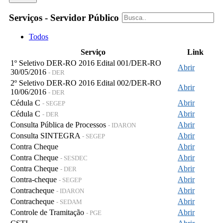
Serviços - Servidor Público
Todos
Serviço
Link
1º Seletivo DER-RO 2016 Edital 001/DER-RO
Abrir
30/05/2016
- DER
2º Seletivo DER-RO 2016 Edital 002/DER-RO
Abrir
10/06/2016
- DER
Cédula C
Abrir
- SEGEP
Cédula C
Abrir
- DER
Consulta Pública de Processos
Abrir
- IDARON
Consulta SINTEGRA
Abrir
- SEGEP
Contra Cheque
Abrir
Contra Cheque
Abrir
- SESDEC
Contra Cheque
Abrir
- DER
Contra-cheque
Abrir
- SEGEP
Contracheque
Abrir
- IDARON
Contracheque
Abrir
- SEDAM
Controle de Tramitação
Abrir
- PGE