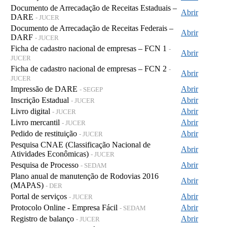
Documento de Arrecadação de Receitas Estaduais –
Abrir
DARE
- JUCER
Documento de Arrecadação de Receitas Federais –
Abrir
DARF
- JUCER
Ficha de cadastro nacional de empresas – FCN 1
-
Abrir
JUCER
Ficha de cadastro nacional de empresas – FCN 2
-
Abrir
JUCER
Impressão de DARE
Abrir
- SEGEP
Inscrição Estadual
Abrir
- JUCER
Livro digital
Abrir
- JUCER
Livro mercantil
Abrir
- JUCER
Pedido de restituição
Abrir
- JUCER
Pesquisa CNAE (Classificação Nacional de
Abrir
Atividades Econômicas)
- JUCER
Pesquisa de Processo
Abrir
- SEDAM
Plano anual de manutenção de Rodovias 2016
Abrir
(MAPAS)
- DER
Portal de serviços
Abrir
- JUCER
Protocolo Online - Empresa Fácil
Abrir
- SEDAM
Registro de balanço
Abrir
- JUCER