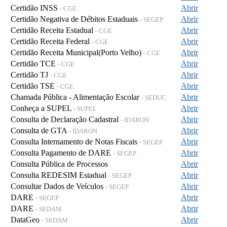
Certidão INSS
Abrir
- CGE
Certidão Negativa de Débitos Estaduais
Abrir
- SEGEP
Certidão Receita Estadual
Abrir
- CGE
Certidão Receita Federal
Abrir
- CGE
Certidão Receita Municipal(Porto Velho)
Abrir
- CGE
Certidão TCE
Abrir
- CGE
Certidão TJ
Abrir
- CGE
Certidão TSE
Abrir
- CGE
Chamada Pública - Alimentação Escolar
Abrir
- SEDUC
Conheça a SUPEL
Abrir
- SUPEL
Consulta de Declaração Cadastral
Abrir
- IDARON
Consulta de GTA
Abrir
- IDARON
Consulta Internamento de Notas Fiscais
Abrir
- SEGEP
Consulta Pagamento de DARE
Abrir
- SEGEP
Consulta Pública de Processos
Abrir
Consulta REDESIM Estadual
Abrir
- SEGEP
Consultar Dados de Veículos
Abrir
- SEGEP
DARE
Abrir
- SEGEP
DARE
Abrir
- SEDAM
DataGeo
Abrir
- SEDAM