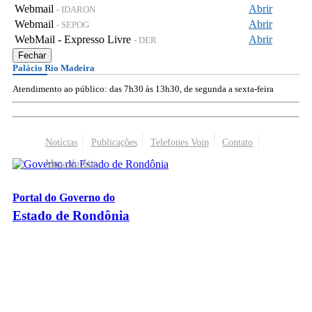
Webmail
Abrir
- IDARON
Webmail
Abrir
- SEPOG
WebMail - Expresso Livre
Abrir
- DER
Fechar
Palácio Rio Madeira
Atendimento ao público: das 7h30 às 13h30, de segunda a sexta-feira
Notícias
Publicações
Telefones Voip
Contato
Mapa do Site
Portal do Governo do
Estado de Rondônia
Palácio Rio Madeira
- Av. Farquar, 2986 - Bairro Pedrinhas
CEP 76.801-470 - Porto Velho, RO
© 2026
Governo do Estado de Rondônia
Todos os Direitos Reservados