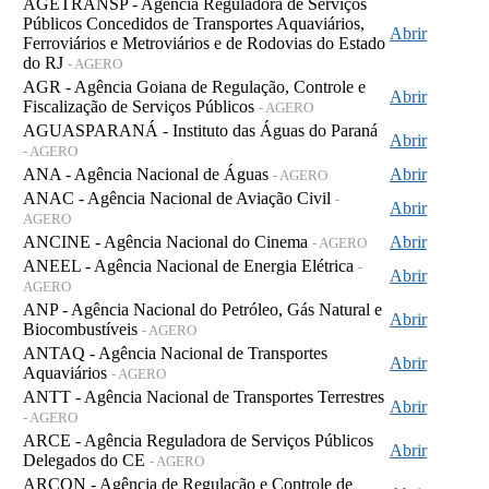
AGETRANSP - Agência Reguladora de Serviços
Públicos Concedidos de Transportes Aquaviários,
Abrir
Ferroviários e Metroviários e de Rodovias do Estado
do RJ
- AGERO
AGR - Agência Goiana de Regulação, Controle e
Abrir
Fiscalização de Serviços Públicos
- AGERO
AGUASPARANÁ - Instituto das Águas do Paraná
Abrir
- AGERO
ANA - Agência Nacional de Águas
Abrir
- AGERO
ANAC - Agência Nacional de Aviação Civil
-
Abrir
AGERO
ANCINE - Agência Nacional do Cinema
Abrir
- AGERO
ANEEL - Agência Nacional de Energia Elétrica
-
Abrir
AGERO
ANP - Agência Nacional do Petróleo, Gás Natural e
Abrir
Biocombustíveis
- AGERO
ANTAQ - Agência Nacional de Transportes
Abrir
Aquaviários
- AGERO
ANTT - Agência Nacional de Transportes Terrestres
Abrir
- AGERO
ARCE - Agência Reguladora de Serviços Públicos
Abrir
Delegados do CE
- AGERO
ARCON - Agência de Regulação e Controle de