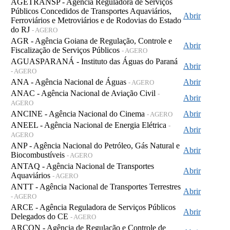
AGETRANSP - Agência Reguladora de Serviços
Públicos Concedidos de Transportes Aquaviários,
Abrir
Ferroviários e Metroviários e de Rodovias do Estado
do RJ
- AGERO
AGR - Agência Goiana de Regulação, Controle e
Abrir
Fiscalização de Serviços Públicos
- AGERO
AGUASPARANÁ - Instituto das Águas do Paraná
Abrir
- AGERO
ANA - Agência Nacional de Águas
Abrir
- AGERO
ANAC - Agência Nacional de Aviação Civil
-
Abrir
AGERO
ANCINE - Agência Nacional do Cinema
Abrir
- AGERO
ANEEL - Agência Nacional de Energia Elétrica
-
Abrir
AGERO
ANP - Agência Nacional do Petróleo, Gás Natural e
Abrir
Biocombustíveis
- AGERO
ANTAQ - Agência Nacional de Transportes
Abrir
Aquaviários
- AGERO
ANTT - Agência Nacional de Transportes Terrestres
Abrir
- AGERO
ARCE - Agência Reguladora de Serviços Públicos
Abrir
Delegados do CE
- AGERO
ARCON - Agência de Regulação e Controle de