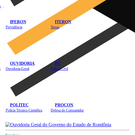
Instituto de Educação em Saúde Pública
IPERON
ITERON
Previdência
Terras
OUVIDORIA
PC
s
Ouvidoria-Geral
Polícia Civil
POLITEC
PROCON
Polícia Técnico-Científica
Defesa do Consumidor