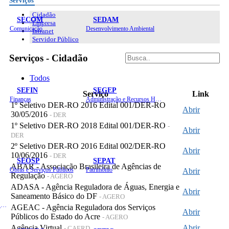
Serviços
Cidadão
SECOM
SEDAM
Empresa
Comunicação
Desenvolvimento Ambiental
Intranet
Servidor Público
Serviços - Cidadão
Todos
SEFIN
SEGEP
Serviço
Link
Finanças
Administração e Recursos Humanos
1º Seletivo DER-RO 2016 Edital 001/DER-RO
Abrir
30/05/2016
- DER
1º Seletivo DER-RO 2018 Edital 001/DER-RO
-
Abrir
DER
2º Seletivo DER-RO 2016 Edital 002/DER-RO
Abrir
10/06/2016
- DER
SEOSP
SEPAT
ABAR - Associação Brasileira de Agências de
Obras e Serviços Públicos
Patrimônio
Abrir
Regulação
- AGERO
ADASA - Agência Reguladora de Águas, Energia e
Abrir
Saneamento Básico do DF
- AGERO
Planejamento, Orçamento e Gestão
AGEAC - Agência Reguladora dos Serviços
Abrir
Públicos do Estado do Acre
- AGERO
Agência Virtual
Abrir
- CAERD