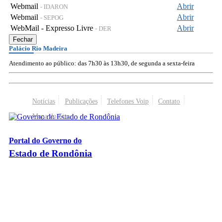
Webmail
Abrir
- IDARON
Webmail
Abrir
- SEPOG
WebMail - Expresso Livre
Abrir
- DER
Fechar
Palácio Rio Madeira
Atendimento ao público: das 7h30 às 13h30, de segunda a sexta-feira
Notícias
Publicações
Telefones Voip
Contato
Mapa do Site
Portal do Governo do
Estado de Rondônia
Palácio Rio Madeira
- Av. Farquar, 2986 - Bairro Pedrinhas
CEP 76.801-470 - Porto Velho, RO
© 2026
Governo do Estado de Rondônia
Todos os Direitos Reservados