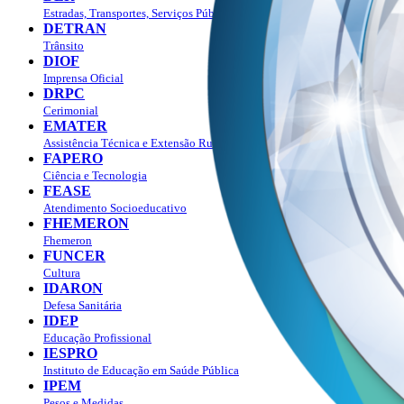
Estradas, Transportes, Serviços Públicos
DETRAN
Trânsito
DIOF
Imprensa Oficial
DRPC
Cerimonial
EMATER
Assistência Técnica e Extensão Rural
FAPERO
Ciência e Tecnologia
FEASE
Atendimento Socioeducativo
FHEMERON
Fhemeron
FUNCER
Cultura
IDARON
Defesa Sanitária
IDEP
Educação Profissional
IESPRO
Instituto de Educação em Saúde Pública
IPEM
Pesos e Medidas