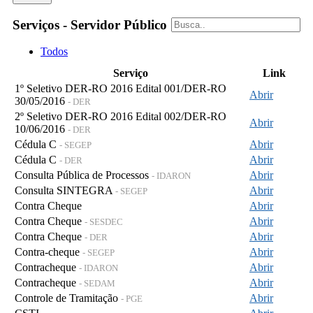
Serviços - Servidor Público
Todos
Serviço
Link
1º Seletivo DER-RO 2016 Edital 001/DER-RO
Abrir
30/05/2016
- DER
2º Seletivo DER-RO 2016 Edital 002/DER-RO
Abrir
10/06/2016
- DER
Cédula C
Abrir
- SEGEP
Cédula C
Abrir
- DER
Consulta Pública de Processos
Abrir
- IDARON
Consulta SINTEGRA
Abrir
- SEGEP
Contra Cheque
Abrir
Contra Cheque
Abrir
- SESDEC
Contra Cheque
Abrir
- DER
Contra-cheque
Abrir
- SEGEP
Contracheque
Abrir
- IDARON
Contracheque
Abrir
- SEDAM
Controle de Tramitação
Abrir
- PGE