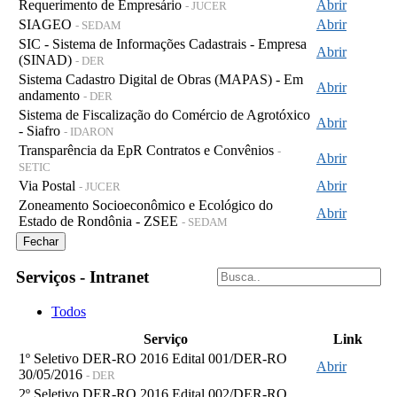
Requerimento de Empresário
Abrir
- JUCER
SIAGEO
Abrir
- SEDAM
SIC - Sistema de Informações Cadastrais - Empresa
Abrir
(SINAD)
- DER
Sistema Cadastro Digital de Obras (MAPAS) - Em
Abrir
andamento
- DER
Sistema de Fiscalização do Comércio de Agrotóxico
Abrir
- Siafro
- IDARON
Transparência da EpR Contratos e Convênios
-
Abrir
SETIC
Via Postal
Abrir
- JUCER
Zoneamento Socioeconômico e Ecológico do
Abrir
Estado de Rondônia - ZSEE
- SEDAM
Fechar
Serviços - Intranet
Todos
Serviço
Link
1º Seletivo DER-RO 2016 Edital 001/DER-RO
Abrir
30/05/2016
- DER
2º Seletivo DER-RO 2016 Edital 002/DER-RO