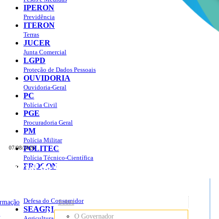
IPERON
Previdência
ITERON
Terras
JUCER
Junta Comercial
LGPD
Proteção de Dados Pessoais
OUVIDORIA
Ouvidoria-Geral
PC
Polícia Civil
PGE
Procuradoria Geral
PM
Polícia Militar
POLITEC
07/08/2026
Polícia Técnico-Científica
Portal do Governo do
Estado de Rondônia
PROCON
sso à Informação
Governo
de
Defesa do Consumidor
ormação
Sobre
SEAGRI
Rondônia
o
O Governador
Agricultura