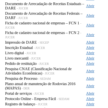
Documento de Arrecadação de Receitas Estaduais –
Abrir
DARE
- JUCER
Documento de Arrecadação de Receitas Federais –
Abrir
DARF
- JUCER
Ficha de cadastro nacional de empresas – FCN 1
-
Abrir
JUCER
Ficha de cadastro nacional de empresas – FCN 2
-
Abrir
JUCER
Impressão de DARE
Abrir
- SEGEP
Inscrição Estadual
Abrir
- JUCER
Livro digital
Abrir
- JUCER
Livro mercantil
Abrir
- JUCER
Pedido de restituição
Abrir
- JUCER
Pesquisa CNAE (Classificação Nacional de
Abrir
Atividades Econômicas)
- JUCER
Pesquisa de Processo
Abrir
- SEDAM
Plano anual de manutenção de Rodovias 2016
Abrir
(MAPAS)
- DER
Portal de serviços
Abrir
- JUCER
Protocolo Online - Empresa Fácil
Abrir
- SEDAM
Registro de balanço
Abrir
- JUCER