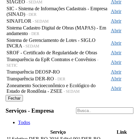
SIAGEO
Abrir
- SEDAM
SIC - Sistema de Informações Cadastrais - Empresa
Abrir
(SINAD)
- DER
SINAFLOR
Abrir
- SEDAM
Sistema Cadastro Digital de Obras (MAPAS) - Em
Abrir
andamento
- DER
Sistema de Gerenciamento de Lotes - SIGLO
Abrir
INCRA
- SEDAM
SROF - Certificado de Regularidade de Obras
Abrir
Transparência da EpR Contratos e Convênios
-
Abrir
SETIC
Transparência DEOSP-RO
Abrir
Transparência DER-RO
Abrir
- DER
Zoneamento Socioeconômico e Ecológico do
Abrir
Estado de Rondônia - ZSEE
- SEDAM
Fechar
Serviços - Empresa
Todos
Serviço
Link
1º Seletivo DER-RO 2016 Edital 001/DER-RO