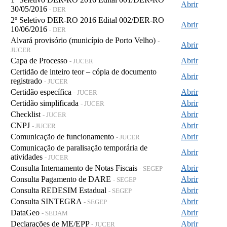
Abrir
30/05/2016
- DER
2º Seletivo DER-RO 2016 Edital 002/DER-RO
Abrir
10/06/2016
- DER
Alvará provisório (município de Porto Velho)
-
Abrir
JUCER
Capa de Processo
Abrir
- JUCER
Certidão de inteiro teor – cópia de documento
Abrir
registrado
- JUCER
Certidão específica
Abrir
- JUCER
Certidão simplificada
Abrir
- JUCER
Checklist
Abrir
- JUCER
CNPJ
Abrir
- JUCER
Comunicação de funcionamento
Abrir
- JUCER
Comunicação de paralisação temporária de
Abrir
atividades
- JUCER
Consulta Internamento de Notas Fiscais
Abrir
- SEGEP
Consulta Pagamento de DARE
Abrir
- SEGEP
Consulta REDESIM Estadual
Abrir
- SEGEP
Consulta SINTEGRA
Abrir
- SEGEP
DataGeo
Abrir
- SEDAM
Declarações de ME/EPP
Abrir
- JUCER