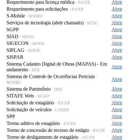
Requerimento para licença médica
Abrir
- JUCER
Requerimento para solicitações
Abrir
- JUCER
S-Mobile
Abrir
- SESDEC
Serviços de tecnologia (abrir chamado)
Abrir
- SETIC
SGPP
Abrir
SIAD
Abrir
- SESAU
SIGECON
Abrir
- SEPOG
SIPLAG
Abrir
- SEPOG
SISPAR
Abrir
Sistema Cadastro Digital de Obras (MAPAS) - Em
Abrir
andamento
- DER
Sistema de Controle de Ocorrências Periciais
-
Abrir
SESDEC
Sistema de Patrimônio
Abrir
- DER
SITAFE Web
Abrir
- SEGEP
Solicitação de estagiário
Abrir
- JUCER
Solicitação de veículos
Abrir
- CAERD
SPP
Abrir
Termo aditivo de estagiário
Abrir
- JUCER
Termo de concessão de recesso de estágio
Abrir
- JUCER
Termo de desligamento de estagiário
Abrir
- JUCER