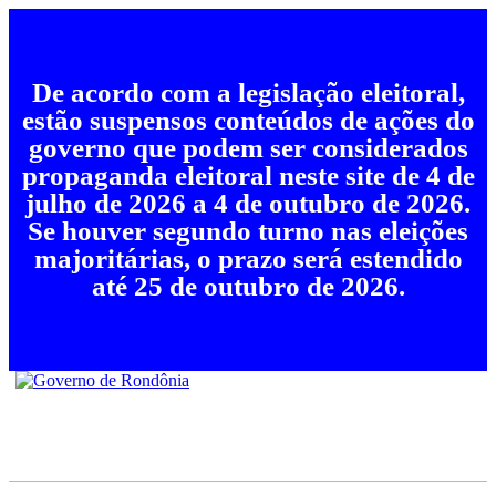
De acordo com a legislação eleitoral,
estão suspensos conteúdos de ações do
governo que podem ser considerados
propaganda eleitoral neste site de 4 de
julho de 2026 a 4 de outubro de 2026.
Se houver segundo turno nas eleições
majoritárias, o prazo será estendido
até 25 de outubro de 2026.