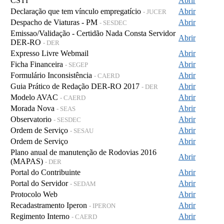
CSTI
Abrir
Declaração que tem vínculo empregatício
Abrir
- JUCER
Despacho de Viaturas - PM
Abrir
- SESDEC
Emissao/Validação - Certidão Nada Consta Servidor
Abrir
DER-RO
- DER
Expresso Livre Webmail
Abrir
Ficha Financeira
Abrir
- SEGEP
Formulário Inconsistência
Abrir
- CAERD
Guia Prático de Redação DER-RO 2017
Abrir
- DER
Modelo AVAC
Abrir
- CAERD
Morada Nova
Abrir
- SEAS
Observatorio
Abrir
- SESDEC
Ordem de Serviço
Abrir
- SESAU
Ordem de Serviço
Abrir
Plano anual de manutenção de Rodovias 2016
Abrir
(MAPAS)
- DER
Portal do Contribuinte
Abrir
Portal do Servidor
Abrir
- SEDAM
Protocolo Web
Abrir
Recadastramento Iperon
Abrir
- IPERON
Regimento Interno
Abrir
- CAERD