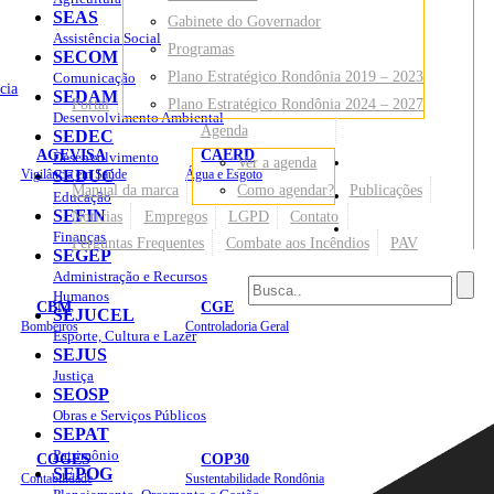
SEAS
Gabinete do Governador
Assistência Social
Programas
SECOM
Plano Estratégico Rondônia 2019 – 2023
Comunicação
cia
SEDAM
Portal
Plano Estratégico Rondônia 2024 – 2027
Desenvolvimento Ambiental
Agenda
SEDEC
AGEVISA
CAERD
Desenvolvimento
Ver a agenda
Mapa do Site
Vigilância em Saúde
SEDUC
Água e Esgoto
Manual da marca
Como agendar?
Publicações
Educação
SEFIN
Notícias
Empregos
LGPD
Contato
Sites
Finanças
Perguntas Frequentes
Combate aos Incêndios
PAV
SEGEP
Administração e Recursos
Humanos
CBM
CGE
SEJUCEL
Bombeiros
Controladoria Geral
Esporte, Cultura e Lazer
SEJUS
Justiça
SEOSP
Obras e Serviços Públicos
SEPAT
Patrimônio
COGES
COP30
SEPOG
Contabilidade
Sustentabilidade Rondônia