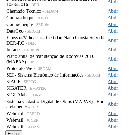
Abrir
10/06/2016
- DER
Chamado Técnico
Abrir
- SEDAM
Contra-cheque
Abrir
- JUCER
Contracheque
Abrir
- SEDAM
DataGeo
Abrir
- SEDAM
Emissao/Validação - Certidão Nada Consta Servidor
Abrir
DER-RO
- DER
Intranet
Abrir
- IDARON
Plano anual de manutenção de Rodovias 2016
Abrir
(MAPAS)
- DER
Protocolo Web
Abrir
- SEDAM
SEI - Sistema Eletrônico de Informações
Abrir
- SEDAM
SIAOF
Abrir
- SEPOG
SIGATER
Abrir
- EMATER
SIGLAM
Abrir
- SEDAM
Sistema Cadastro Digital de Obras (MAPAS) - Em
Abrir
andamento
- DER
Webmail
Abrir
- CAERD
Webmail
Abrir
- JUCER
Webmail
Abrir
- SEDAM
Fechar