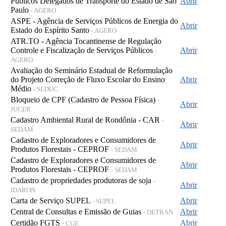
Públicos Delegados de Transporte do Estado de São
Abrir
Paulo
- AGERO
ASPE - Agência de Serviços Públicos de Energia do
Abrir
Estado do Espírito Santo
- AGERO
ATR.TO - Agência Tocantinense de Regulação
Controle e Fiscalização de Serviços Públicos
Abrir
-
AGERO
Avaliação do Seminário Estadual de Reformulação
do Projeto Correção de Fluxo Escolar do Ensino
Abrir
Médio
- SEDUC
Bloqueio de CPF (Cadastro de Pessoa Física)
-
Abrir
JUCER
Cadastro Ambiental Rural de Rondônia - CAR
-
Abrir
SEDAM
Cadastro de Exploradores e Consumidores de
Abrir
Produtos Florestais - CEPROF
- SEDAM
Cadastro de Exploradores e Consumidores de
Abrir
Produtos Florestais - CEPROF
- SEDAM
Cadastro de propriedades produtoras de soja
-
Abrir
IDARON
Carta de Serviço SUPEL
Abrir
- SUPEL
Central de Consultas e Emissão de Guias
Abrir
- DETRAN
Certidão FGTS
Abrir
- CGE