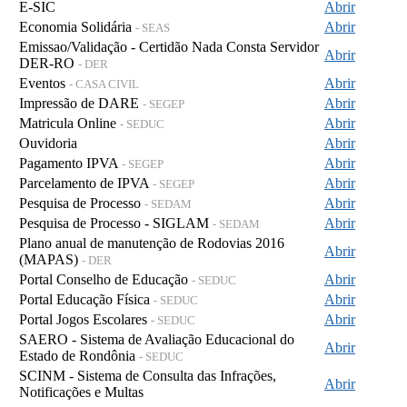
E-SIC
Abrir
Economia Solidária
Abrir
- SEAS
Emissao/Validação - Certidão Nada Consta Servidor
Abrir
DER-RO
- DER
Eventos
Abrir
- CASA CIVIL
Impressão de DARE
Abrir
- SEGEP
Matricula Online
Abrir
- SEDUC
Ouvidoria
Abrir
Pagamento IPVA
Abrir
- SEGEP
Parcelamento de IPVA
Abrir
- SEGEP
Pesquisa de Processo
Abrir
- SEDAM
Pesquisa de Processo - SIGLAM
Abrir
- SEDAM
Plano anual de manutenção de Rodovias 2016
Abrir
(MAPAS)
- DER
Portal Conselho de Educação
Abrir
- SEDUC
Portal Educação Física
Abrir
- SEDUC
Portal Jogos Escolares
Abrir
- SEDUC
SAERO - Sistema de Avaliação Educacional do
Abrir
Estado de Rondônia
- SEDUC
SCINM - Sistema de Consulta das Infrações,
Abrir
Notificações e Multas