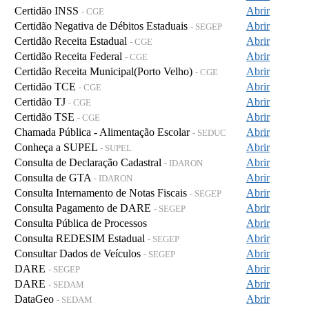
Certidão INSS
Abrir
- CGE
Certidão Negativa de Débitos Estaduais
Abrir
- SEGEP
Certidão Receita Estadual
Abrir
- CGE
Certidão Receita Federal
Abrir
- CGE
Certidão Receita Municipal(Porto Velho)
Abrir
- CGE
Certidão TCE
Abrir
- CGE
Certidão TJ
Abrir
- CGE
Certidão TSE
Abrir
- CGE
Chamada Pública - Alimentação Escolar
Abrir
- SEDUC
Conheça a SUPEL
Abrir
- SUPEL
Consulta de Declaração Cadastral
Abrir
- IDARON
Consulta de GTA
Abrir
- IDARON
Consulta Internamento de Notas Fiscais
Abrir
- SEGEP
Consulta Pagamento de DARE
Abrir
- SEGEP
Consulta Pública de Processos
Abrir
Consulta REDESIM Estadual
Abrir
- SEGEP
Consultar Dados de Veículos
Abrir
- SEGEP
DARE
Abrir
- SEGEP
DARE
Abrir
- SEDAM
DataGeo
Abrir
- SEDAM