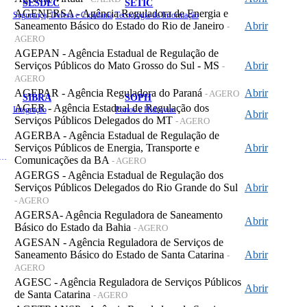
SESDEC
SETIC
AGENERSA - Agência Reguladora de Energia e
Segurança, Defesa e Cidadania
Tecnologia da Informação
Saneamento Básico do Estado do Rio de Janeiro
Abrir
-
AGERO
AGEPAN - Agência Estadual de Regulação de
Serviços Públicos do Mato Grosso do Sul - MS
Abrir
-
AGERO
AGEPAR - Agência Reguladora do Paraná
Abrir
- AGERO
SIBRA
SOPH
AGER - Agência Estadual de Regulação dos
Integração
Portos e Hidrovias
Abrir
Serviços Públicos Delegados do MT
- AGERO
AGERBA - Agência Estadual de Regulação de
Serviços Públicos de Energia, Transporte e
Abrir
 de Gastos Públicos Administrativos
Comunicações da BA
- AGERO
AGERGS - Agência Estadual de Regulação dos
Serviços Públicos Delegados do Rio Grande do Sul
Abrir
- AGERO
AGERSA- Agência Reguladora de Saneamento
Abrir
Básico do Estado da Bahia
- AGERO
AGESAN - Agência Reguladora de Serviços de
Saneamento Básico do Estado de Santa Catarina
Abrir
-
AGERO
AGESC - Agência Reguladora de Serviços Públicos
Abrir
de Santa Catarina
- AGERO