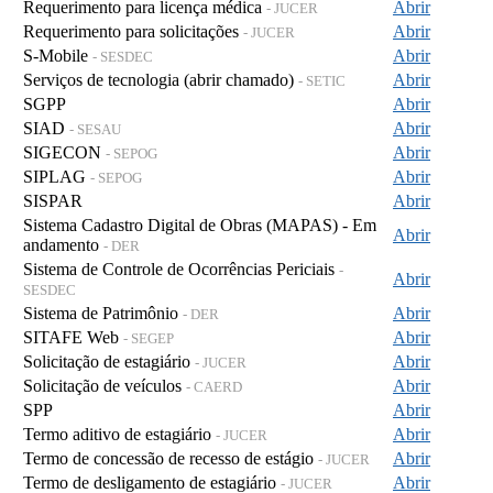
Requerimento para licença médica
Abrir
- JUCER
Requerimento para solicitações
Abrir
- JUCER
S-Mobile
Abrir
- SESDEC
Serviços de tecnologia (abrir chamado)
Abrir
- SETIC
SGPP
Abrir
SIAD
Abrir
- SESAU
SIGECON
Abrir
- SEPOG
SIPLAG
Abrir
- SEPOG
SISPAR
Abrir
Sistema Cadastro Digital de Obras (MAPAS) - Em
Abrir
andamento
- DER
Sistema de Controle de Ocorrências Periciais
-
Abrir
SESDEC
Sistema de Patrimônio
Abrir
- DER
SITAFE Web
Abrir
- SEGEP
Solicitação de estagiário
Abrir
- JUCER
Solicitação de veículos
Abrir
- CAERD
SPP
Abrir
Termo aditivo de estagiário
Abrir
- JUCER
Termo de concessão de recesso de estágio
Abrir
- JUCER
Termo de desligamento de estagiário
Abrir
- JUCER