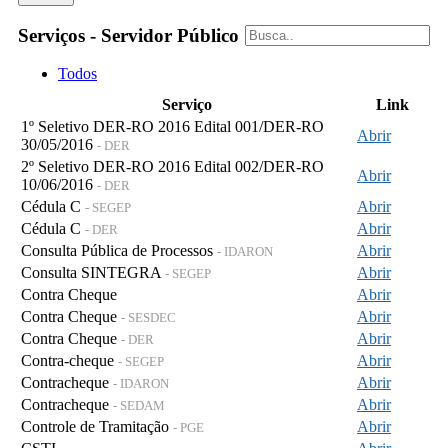
Serviços - Servidor Público
Todos
Serviço
Link
1º Seletivo DER-RO 2016 Edital 001/DER-RO
Abrir
30/05/2016
- DER
2º Seletivo DER-RO 2016 Edital 002/DER-RO
Abrir
10/06/2016
- DER
Cédula C
Abrir
- SEGEP
Cédula C
Abrir
- DER
Consulta Pública de Processos
Abrir
- IDARON
Consulta SINTEGRA
Abrir
- SEGEP
Contra Cheque
Abrir
Contra Cheque
Abrir
- SESDEC
Contra Cheque
Abrir
- DER
Contra-cheque
Abrir
- SEGEP
Contracheque
Abrir
- IDARON
Contracheque
Abrir
- SEDAM
Controle de Tramitação
Abrir
- PGE