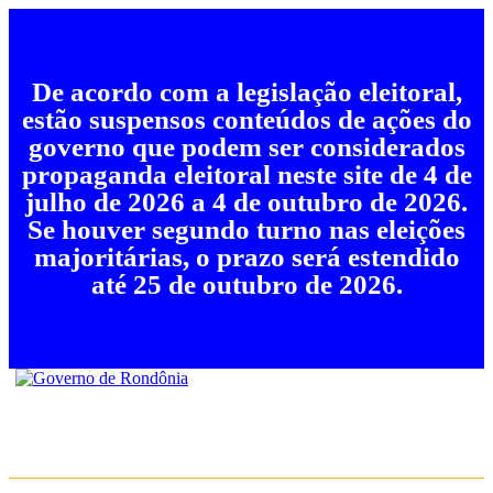
De acordo com a legislação eleitoral,
estão suspensos conteúdos de ações do
governo que podem ser considerados
propaganda eleitoral neste site de 4 de
julho de 2026 a 4 de outubro de 2026.
Se houver segundo turno nas eleições
majoritárias, o prazo será estendido
até 25 de outubro de 2026.