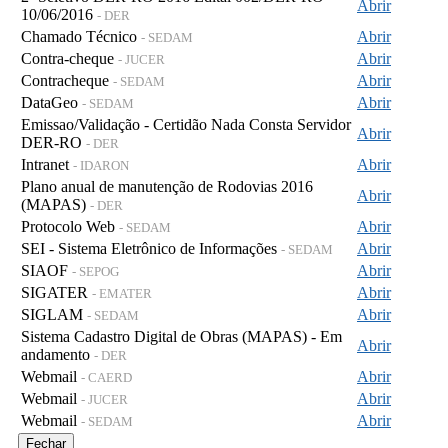
Abrir
10/06/2016
- DER
Chamado Técnico
Abrir
- SEDAM
Contra-cheque
Abrir
- JUCER
Contracheque
Abrir
- SEDAM
DataGeo
Abrir
- SEDAM
Emissao/Validação - Certidão Nada Consta Servidor
Abrir
DER-RO
- DER
Intranet
Abrir
- IDARON
Plano anual de manutenção de Rodovias 2016
Abrir
(MAPAS)
- DER
Protocolo Web
Abrir
- SEDAM
SEI - Sistema Eletrônico de Informações
Abrir
- SEDAM
SIAOF
Abrir
- SEPOG
SIGATER
Abrir
- EMATER
SIGLAM
Abrir
- SEDAM
Sistema Cadastro Digital de Obras (MAPAS) - Em
Abrir
andamento
- DER
Webmail
Abrir
- CAERD
Webmail
Abrir
- JUCER
Webmail
Abrir
- SEDAM
Fechar