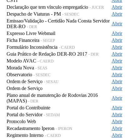
CSTI
Abrir
Declaração que tem vínculo empregatício
Abrir
- JUCER
Despacho de Viaturas - PM
Abrir
- SESDEC
Emissao/Validação - Certidão Nada Consta Servidor
Abrir
DER-RO
- DER
Expresso Livre Webmail
Abrir
Ficha Financeira
Abrir
- SEGEP
Formulário Inconsistência
Abrir
- CAERD
Guia Prático de Redação DER-RO 2017
Abrir
- DER
Modelo AVAC
Abrir
- CAERD
Morada Nova
Abrir
- SEAS
Observatorio
Abrir
- SESDEC
Ordem de Serviço
Abrir
- SESAU
Ordem de Serviço
Abrir
Plano anual de manutenção de Rodovias 2016
Abrir
(MAPAS)
- DER
Portal do Contribuinte
Abrir
Portal do Servidor
Abrir
- SEDAM
Protocolo Web
Abrir
Recadastramento Iperon
Abrir
- IPERON
Regimento Interno
Abrir
- CAERD