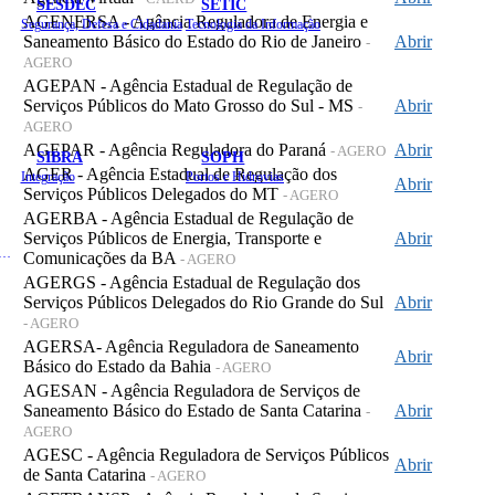
SESDEC
SETIC
AGENERSA - Agência Reguladora de Energia e
Segurança, Defesa e Cidadania
Tecnologia da Informação
Saneamento Básico do Estado do Rio de Janeiro
Abrir
-
AGERO
AGEPAN - Agência Estadual de Regulação de
Serviços Públicos do Mato Grosso do Sul - MS
Abrir
-
AGERO
AGEPAR - Agência Reguladora do Paraná
Abrir
- AGERO
SIBRA
SOPH
AGER - Agência Estadual de Regulação dos
Integração
Portos e Hidrovias
Abrir
Serviços Públicos Delegados do MT
- AGERO
AGERBA - Agência Estadual de Regulação de
Serviços Públicos de Energia, Transporte e
Abrir
 de Gastos Públicos Administrativos
Comunicações da BA
- AGERO
AGERGS - Agência Estadual de Regulação dos
Serviços Públicos Delegados do Rio Grande do Sul
Abrir
- AGERO
AGERSA- Agência Reguladora de Saneamento
Abrir
Básico do Estado da Bahia
- AGERO
AGESAN - Agência Reguladora de Serviços de
Saneamento Básico do Estado de Santa Catarina
Abrir
-
AGERO
AGESC - Agência Reguladora de Serviços Públicos
Abrir
de Santa Catarina
- AGERO