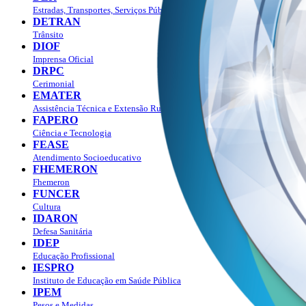
Estradas, Transportes, Serviços Públicos
DETRAN
Trânsito
DIOF
Imprensa Oficial
DRPC
Cerimonial
EMATER
Assistência Técnica e Extensão Rural
FAPERO
Ciência e Tecnologia
FEASE
Atendimento Socioeducativo
FHEMERON
Fhemeron
FUNCER
Cultura
IDARON
Defesa Sanitária
IDEP
Educação Profissional
IESPRO
Instituto de Educação em Saúde Pública
IPEM
Pesos e Medidas