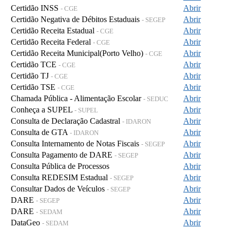
Certidão INSS
Abrir
- CGE
Certidão Negativa de Débitos Estaduais
Abrir
- SEGEP
Certidão Receita Estadual
Abrir
- CGE
Certidão Receita Federal
Abrir
- CGE
Certidão Receita Municipal(Porto Velho)
Abrir
- CGE
Certidão TCE
Abrir
- CGE
Certidão TJ
Abrir
- CGE
Certidão TSE
Abrir
- CGE
Chamada Pública - Alimentação Escolar
Abrir
- SEDUC
Conheça a SUPEL
Abrir
- SUPEL
Consulta de Declaração Cadastral
Abrir
- IDARON
Consulta de GTA
Abrir
- IDARON
Consulta Internamento de Notas Fiscais
Abrir
- SEGEP
Consulta Pagamento de DARE
Abrir
- SEGEP
Consulta Pública de Processos
Abrir
Consulta REDESIM Estadual
Abrir
- SEGEP
Consultar Dados de Veículos
Abrir
- SEGEP
DARE
Abrir
- SEGEP
DARE
Abrir
- SEDAM
DataGeo
Abrir
- SEDAM