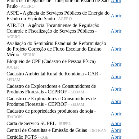
Públicos Delegados de Transporte do Estado de São
Abrir
Paulo
- AGERO
ASPE - Agência de Serviços Públicos de Energia do
Abrir
Estado do Espírito Santo
- AGERO
ATR.TO - Agência Tocantinense de Regulação
Controle e Fiscalização de Serviços Públicos
Abrir
-
AGERO
Avaliação do Seminário Estadual de Reformulação
do Projeto Correção de Fluxo Escolar do Ensino
Abrir
Médio
- SEDUC
Bloqueio de CPF (Cadastro de Pessoa Física)
-
Abrir
JUCER
Cadastro Ambiental Rural de Rondônia - CAR
-
Abrir
SEDAM
Cadastro de Exploradores e Consumidores de
Abrir
Produtos Florestais - CEPROF
- SEDAM
Cadastro de Exploradores e Consumidores de
Abrir
Produtos Florestais - CEPROF
- SEDAM
Cadastro de propriedades produtoras de soja
-
Abrir
IDARON
Carta de Serviço SUPEL
Abrir
- SUPEL
Central de Consultas e Emissão de Guias
Abrir
- DETRAN
Certidão FGTS
Abrir
- CGE