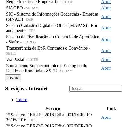
Requerimento de Empresário
Abrir
- JUCER
SIAGEO
Abrir
- SEDAM
SIC - Sistema de Informações Cadastrais - Empresa
Abrir
(SINAD)
- DER
Sistema Cadastro Digital de Obras (MAPAS) - Em
Abrir
andamento
- DER
Sistema de Fiscalização do Comércio de Agrotóxico
Abrir
- Siafro
- IDARON
Transparência da EpR Contratos e Convênios
-
Abrir
SETIC
Via Postal
Abrir
- JUCER
Zoneamento Socioeconômico e Ecológico do
Abrir
Estado de Rondônia - ZSEE
- SEDAM
Fechar
Serviços - Intranet
Todos
Serviço
Link
1º Seletivo DER-RO 2016 Edital 001/DER-RO
Abrir
30/05/2016
- DER
2º Seletivo DER-RO 2016 Edital 002/DER-RO