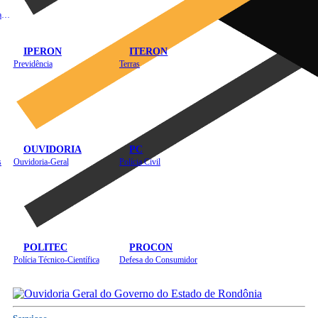
Instituto de Educação em Saúde Pública
IPERON
ITERON
Previdência
Terras
OUVIDORIA
PC
s
Ouvidoria-Geral
Polícia Civil
POLITEC
PROCON
Polícia Técnico-Científica
Defesa do Consumidor