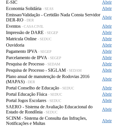
E-SIC
Abrir
Economia Solidária
Abrir
- SEAS
Emissao/Validação - Certidão Nada Consta Servidor
Abrir
DER-RO
- DER
Eventos
Abrir
- CASA CIVIL
Impressão de DARE
Abrir
- SEGEP
Matricula Online
Abrir
- SEDUC
Ouvidoria
Abrir
Pagamento IPVA
Abrir
- SEGEP
Parcelamento de IPVA
Abrir
- SEGEP
Pesquisa de Processo
Abrir
- SEDAM
Pesquisa de Processo - SIGLAM
Abrir
- SEDAM
Plano anual de manutenção de Rodovias 2016
Abrir
(MAPAS)
- DER
Portal Conselho de Educação
Abrir
- SEDUC
Portal Educação Física
Abrir
- SEDUC
Portal Jogos Escolares
Abrir
- SEDUC
SAERO - Sistema de Avaliação Educacional do
Abrir
Estado de Rondônia
- SEDUC
SCINM - Sistema de Consulta das Infrações,
Abrir
Notificações e Multas