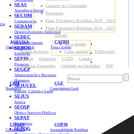
SEAS
Gabinete do Governador
Assistência Social
Programas
SECOM
Plano Estratégico Rondônia 2019 – 2023
Comunicação
cia
SEDAM
Portal
Plano Estratégico Rondônia 2024 – 2027
Desenvolvimento Ambiental
Agenda
SEDEC
AGEVISA
CAERD
Desenvolvimento
Ver a agenda
Mapa do Site
Vigilância em Saúde
SEDUC
Água e Esgoto
Manual da marca
Como agendar?
Publicações
Educação
SEFIN
Notícias
Empregos
LGPD
Contato
Sites
Finanças
Perguntas Frequentes
Combate aos Incêndios
PAV
SEGEP
Administração e Recursos
Humanos
CBM
CGE
SEJUCEL
Bombeiros
Controladoria Geral
Esporte, Cultura e Lazer
SEJUS
Justiça
SEOSP
Obras e Serviços Públicos
SEPAT
Patrimônio
COGES
COP30
SEPOG
Contabilidade
Sustentabilidade Rondônia