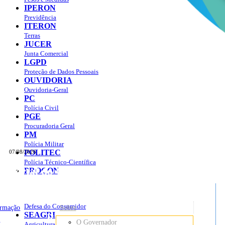
IPERON
Previdência
ITERON
Terras
JUCER
Junta Comercial
LGPD
Proteção de Dados Pessoais
OUVIDORIA
Ouvidoria-Geral
PC
Polícia Civil
PGE
Procuradoria Geral
PM
Polícia Militar
POLITEC
07/08/2026
Polícia Técnico-Científica
Portal do Governo do
Estado de Rondônia
PROCON
sso à Informação
Governo
de
Defesa do Consumidor
ormação
Sobre
SEAGRI
Rondônia
o
O Governador
Agricultura