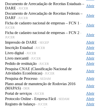
Documento de Arrecadação de Receitas Estaduais –
Abrir
DARE
- JUCER
Documento de Arrecadação de Receitas Federais –
Abrir
DARF
- JUCER
Ficha de cadastro nacional de empresas – FCN 1
-
Abrir
JUCER
Ficha de cadastro nacional de empresas – FCN 2
-
Abrir
JUCER
Impressão de DARE
Abrir
- SEGEP
Inscrição Estadual
Abrir
- JUCER
Livro digital
Abrir
- JUCER
Livro mercantil
Abrir
- JUCER
Pedido de restituição
Abrir
- JUCER
Pesquisa CNAE (Classificação Nacional de
Abrir
Atividades Econômicas)
- JUCER
Pesquisa de Processo
Abrir
- SEDAM
Plano anual de manutenção de Rodovias 2016
Abrir
(MAPAS)
- DER
Portal de serviços
Abrir
- JUCER
Protocolo Online - Empresa Fácil
Abrir
- SEDAM
Registro de balanço
Abrir
- JUCER