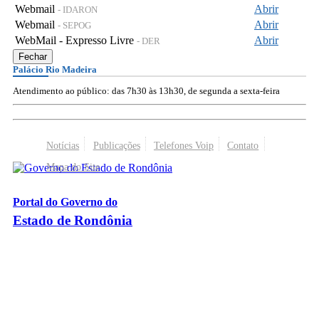
Webmail
Abrir
- IDARON
Webmail
Abrir
- SEPOG
WebMail - Expresso Livre
Abrir
- DER
Fechar
Palácio Rio Madeira
Atendimento ao público: das 7h30 às 13h30, de segunda a sexta-feira
Notícias
Publicações
Telefones Voip
Contato
Mapa do Site
Portal do Governo do
Estado de Rondônia
Palácio Rio Madeira
- Av. Farquar, 2986 - Bairro Pedrinhas
CEP 76.801-470 - Porto Velho, RO
© 2026
Governo do Estado de Rondônia
Todos os Direitos Reservados