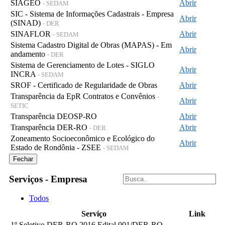
SIAGEO
Abrir
- SEDAM
SIC - Sistema de Informações Cadastrais - Empresa
Abrir
(SINAD)
- DER
SINAFLOR
Abrir
- SEDAM
Sistema Cadastro Digital de Obras (MAPAS) - Em
Abrir
andamento
- DER
Sistema de Gerenciamento de Lotes - SIGLO
Abrir
INCRA
- SEDAM
SROF - Certificado de Regularidade de Obras
Abrir
Transparência da EpR Contratos e Convênios
-
Abrir
SETIC
Transparência DEOSP-RO
Abrir
Transparência DER-RO
Abrir
- DER
Zoneamento Socioeconômico e Ecológico do
Abrir
Estado de Rondônia - ZSEE
- SEDAM
Fechar
Serviços - Empresa
Todos
Serviço
Link
1º Seletivo DER-RO 2016 Edital 001/DER-RO