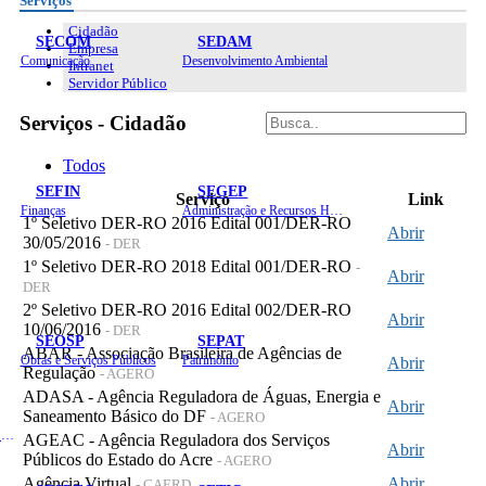
Serviços
Cidadão
SECOM
SEDAM
Empresa
Comunicação
Desenvolvimento Ambiental
Intranet
Servidor Público
Serviços - Cidadão
Todos
SEFIN
SEGEP
Serviço
Link
Finanças
Administração e Recursos Humanos
1º Seletivo DER-RO 2016 Edital 001/DER-RO
Abrir
30/05/2016
- DER
1º Seletivo DER-RO 2018 Edital 001/DER-RO
-
Abrir
DER
2º Seletivo DER-RO 2016 Edital 002/DER-RO
Abrir
10/06/2016
- DER
SEOSP
SEPAT
ABAR - Associação Brasileira de Agências de
Obras e Serviços Públicos
Patrimônio
Abrir
Regulação
- AGERO
ADASA - Agência Reguladora de Águas, Energia e
Abrir
Saneamento Básico do DF
- AGERO
Planejamento, Orçamento e Gestão
AGEAC - Agência Reguladora dos Serviços
Abrir
Públicos do Estado do Acre
- AGERO
Agência Virtual
Abrir
- CAERD