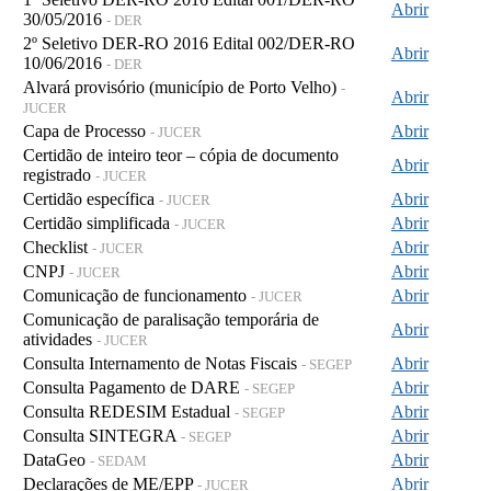
Abrir
30/05/2016
- DER
2º Seletivo DER-RO 2016 Edital 002/DER-RO
Abrir
10/06/2016
- DER
Alvará provisório (município de Porto Velho)
-
Abrir
JUCER
Capa de Processo
Abrir
- JUCER
Certidão de inteiro teor – cópia de documento
Abrir
registrado
- JUCER
Certidão específica
Abrir
- JUCER
Certidão simplificada
Abrir
- JUCER
Checklist
Abrir
- JUCER
CNPJ
Abrir
- JUCER
Comunicação de funcionamento
Abrir
- JUCER
Comunicação de paralisação temporária de
Abrir
atividades
- JUCER
Consulta Internamento de Notas Fiscais
Abrir
- SEGEP
Consulta Pagamento de DARE
Abrir
- SEGEP
Consulta REDESIM Estadual
Abrir
- SEGEP
Consulta SINTEGRA
Abrir
- SEGEP
DataGeo
Abrir
- SEDAM
Declarações de ME/EPP
Abrir
- JUCER