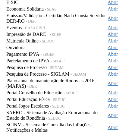
E-SIC
Abrir
Economia Solidária
Abrir
- SEAS
Emissao/Validação - Certidão Nada Consta Servidor
Abrir
DER-RO
- DER
Eventos
Abrir
- CASA CIVIL
Impressão de DARE
Abrir
- SEGEP
Matricula Online
Abrir
- SEDUC
Ouvidoria
Abrir
Pagamento IPVA
Abrir
- SEGEP
Parcelamento de IPVA
Abrir
- SEGEP
Pesquisa de Processo
Abrir
- SEDAM
Pesquisa de Processo - SIGLAM
Abrir
- SEDAM
Plano anual de manutenção de Rodovias 2016
Abrir
(MAPAS)
- DER
Portal Conselho de Educação
Abrir
- SEDUC
Portal Educação Física
Abrir
- SEDUC
Portal Jogos Escolares
Abrir
- SEDUC
SAERO - Sistema de Avaliação Educacional do
Abrir
Estado de Rondônia
- SEDUC
SCINM - Sistema de Consulta das Infrações,
Abrir
Notificações e Multas