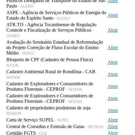
Públicos Delegados de Transporte do Estado de São
Abrir
Paulo
- AGERO
ASPE - Agência de Serviços Públicos de Energia do
Abrir
Estado do Espírito Santo
- AGERO
ATR.TO - Agência Tocantinense de Regulação
Controle e Fiscalização de Serviços Públicos
Abrir
-
AGERO
Avaliação do Seminário Estadual de Reformulação
do Projeto Correção de Fluxo Escolar do Ensino
Abrir
Médio
- SEDUC
Bloqueio de CPF (Cadastro de Pessoa Física)
-
Abrir
JUCER
Cadastro Ambiental Rural de Rondônia - CAR
-
Abrir
SEDAM
Cadastro de Exploradores e Consumidores de
Abrir
Produtos Florestais - CEPROF
- SEDAM
Cadastro de Exploradores e Consumidores de
Abrir
Produtos Florestais - CEPROF
- SEDAM
Cadastro de propriedades produtoras de soja
-
Abrir
IDARON
Carta de Serviço SUPEL
Abrir
- SUPEL
Central de Consultas e Emissão de Guias
Abrir
- DETRAN
Certidão FGTS
Abrir
- CGE