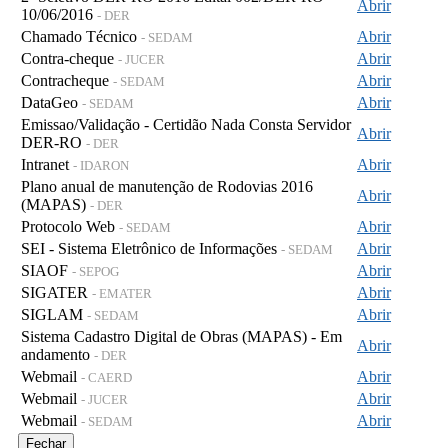
Abrir
10/06/2016
- DER
Chamado Técnico
Abrir
- SEDAM
Contra-cheque
Abrir
- JUCER
Contracheque
Abrir
- SEDAM
DataGeo
Abrir
- SEDAM
Emissao/Validação - Certidão Nada Consta Servidor
Abrir
DER-RO
- DER
Intranet
Abrir
- IDARON
Plano anual de manutenção de Rodovias 2016
Abrir
(MAPAS)
- DER
Protocolo Web
Abrir
- SEDAM
SEI - Sistema Eletrônico de Informações
Abrir
- SEDAM
SIAOF
Abrir
- SEPOG
SIGATER
Abrir
- EMATER
SIGLAM
Abrir
- SEDAM
Sistema Cadastro Digital de Obras (MAPAS) - Em
Abrir
andamento
- DER
Webmail
Abrir
- CAERD
Webmail
Abrir
- JUCER
Webmail
Abrir
- SEDAM
Fechar