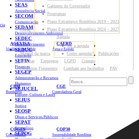
SEAS
Gabinete do Governador
Assistência Social
Programas
SECOM
Plano Estratégico Rondônia 2019 – 2023
Comunicação
cia
SEDAM
Portal
Plano Estratégico Rondônia 2024 – 2027
Desenvolvimento Ambiental
Agenda
SEDEC
AGEVISA
CAERD
Desenvolvimento
Ver a agenda
Mapa do Site
Vigilância em Saúde
SEDUC
Água e Esgoto
Manual da marca
Como agendar?
Publicações
Educação
SEFIN
Notícias
Empregos
LGPD
Contato
Sites
Finanças
Perguntas Frequentes
Combate aos Incêndios
PAV
SEGEP
Administração e Recursos
Humanos
CBM
CGE
SEJUCEL
Bombeiros
Controladoria Geral
Esporte, Cultura e Lazer
SEJUS
Justiça
SEOSP
Obras e Serviços Públicos
SEPAT
Patrimônio
COGES
COP30
SEPOG
Contabilidade
Sustentabilidade Rondônia