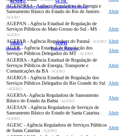
SESDEC
SETIC
AGENERSA - Agência Reguladora de Energia e
Segurança, Defesa e Cidadania
Tecnologia da Informação
Saneamento Básico do Estado do Rio de Janeiro
Abrir
-
AGERO
AGEPAN - Agência Estadual de Regulação de
Serviços Públicos do Mato Grosso do Sul - MS
Abrir
-
AGERO
AGEPAR - Agência Reguladora do Paraná
Abrir
- AGERO
SIBRA
SOPH
AGER - Agência Estadual de Regulação dos
Integração
Portos e Hidrovias
Abrir
Serviços Públicos Delegados do MT
- AGERO
AGERBA - Agência Estadual de Regulação de
Serviços Públicos de Energia, Transporte e
Abrir
 de Gastos Públicos Administrativos
Comunicações da BA
- AGERO
AGERGS - Agência Estadual de Regulação dos
Serviços Públicos Delegados do Rio Grande do Sul
Abrir
- AGERO
AGERSA- Agência Reguladora de Saneamento
Abrir
Básico do Estado da Bahia
- AGERO
AGESAN - Agência Reguladora de Serviços de
Saneamento Básico do Estado de Santa Catarina
Abrir
-
AGERO
AGESC - Agência Reguladora de Serviços Públicos
Abrir
de Santa Catarina
- AGERO