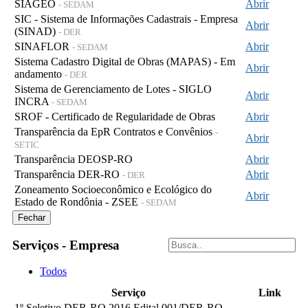
SIAGEO
Abrir
- SEDAM
SIC - Sistema de Informações Cadastrais - Empresa
Abrir
(SINAD)
- DER
SINAFLOR
Abrir
- SEDAM
Sistema Cadastro Digital de Obras (MAPAS) - Em
Abrir
andamento
- DER
Sistema de Gerenciamento de Lotes - SIGLO
Abrir
INCRA
- SEDAM
SROF - Certificado de Regularidade de Obras
Abrir
Transparência da EpR Contratos e Convênios
-
Abrir
SETIC
Transparência DEOSP-RO
Abrir
Transparência DER-RO
Abrir
- DER
Zoneamento Socioeconômico e Ecológico do
Abrir
Estado de Rondônia - ZSEE
- SEDAM
Fechar
Serviços - Empresa
Todos
Serviço
Link
1º Seletivo DER-RO 2016 Edital 001/DER-RO