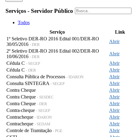
Serviços - Servidor Público
Todos
Serviço
Link
1º Seletivo DER-RO 2016 Edital 001/DER-RO
Abrir
30/05/2016
- DER
2º Seletivo DER-RO 2016 Edital 002/DER-RO
Abrir
10/06/2016
- DER
Cédula C
Abrir
- SEGEP
Cédula C
Abrir
- DER
Consulta Pública de Processos
Abrir
- IDARON
Consulta SINTEGRA
Abrir
- SEGEP
Contra Cheque
Abrir
Contra Cheque
Abrir
- SESDEC
Contra Cheque
Abrir
- DER
Contra-cheque
Abrir
- SEGEP
Contracheque
Abrir
- IDARON
Contracheque
Abrir
- SEDAM
Controle de Tramitação
Abrir
- PGE