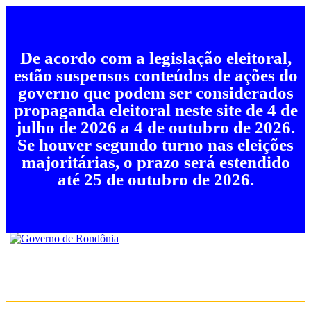
De acordo com a legislação eleitoral,
estão suspensos conteúdos de ações do
governo que podem ser considerados
propaganda eleitoral neste site de 4 de
julho de 2026 a 4 de outubro de 2026.
Se houver segundo turno nas eleições
majoritárias, o prazo será estendido
até 25 de outubro de 2026.