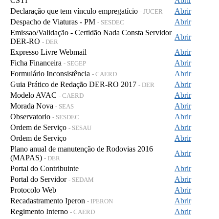
CSTI
Abrir
Declaração que tem vínculo empregatício
Abrir
- JUCER
Despacho de Viaturas - PM
Abrir
- SESDEC
Emissao/Validação - Certidão Nada Consta Servidor
Abrir
DER-RO
- DER
Expresso Livre Webmail
Abrir
Ficha Financeira
Abrir
- SEGEP
Formulário Inconsistência
Abrir
- CAERD
Guia Prático de Redação DER-RO 2017
Abrir
- DER
Modelo AVAC
Abrir
- CAERD
Morada Nova
Abrir
- SEAS
Observatorio
Abrir
- SESDEC
Ordem de Serviço
Abrir
- SESAU
Ordem de Serviço
Abrir
Plano anual de manutenção de Rodovias 2016
Abrir
(MAPAS)
- DER
Portal do Contribuinte
Abrir
Portal do Servidor
Abrir
- SEDAM
Protocolo Web
Abrir
Recadastramento Iperon
Abrir
- IPERON
Regimento Interno
Abrir
- CAERD