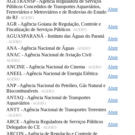
AGETRANSP - Agência Reguladora de Serviços
Públicos Concedidos de Transportes Aquaviários,
Abrir
Ferroviários e Metroviários e de Rodovias do Estado
do RJ
- AGERO
AGR - Agência Goiana de Regulação, Controle e
Abrir
Fiscalização de Serviços Públicos
- AGERO
AGUASPARANÁ - Instituto das Águas do Paraná
Abrir
- AGERO
ANA - Agência Nacional de Águas
Abrir
- AGERO
ANAC - Agência Nacional de Aviação Civil
-
Abrir
AGERO
ANCINE - Agência Nacional do Cinema
Abrir
- AGERO
ANEEL - Agência Nacional de Energia Elétrica
-
Abrir
AGERO
ANP - Agência Nacional do Petróleo, Gás Natural e
Abrir
Biocombustíveis
- AGERO
ANTAQ - Agência Nacional de Transportes
Abrir
Aquaviários
- AGERO
ANTT - Agência Nacional de Transportes Terrestres
Abrir
- AGERO
ARCE - Agência Reguladora de Serviços Públicos
Abrir
Delegados do CE
- AGERO
ARCON - Agência de Regulação e Controle de