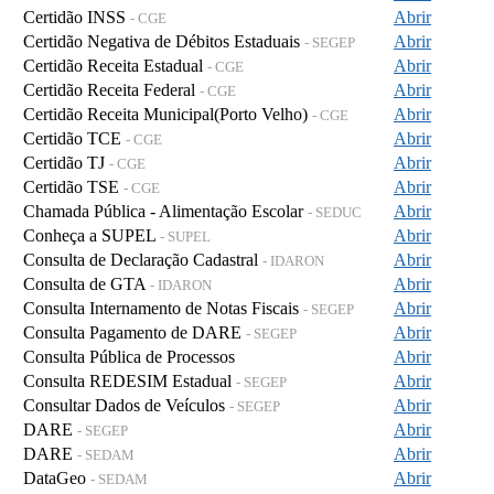
Certidão INSS
Abrir
- CGE
Certidão Negativa de Débitos Estaduais
Abrir
- SEGEP
Certidão Receita Estadual
Abrir
- CGE
Certidão Receita Federal
Abrir
- CGE
Certidão Receita Municipal(Porto Velho)
Abrir
- CGE
Certidão TCE
Abrir
- CGE
Certidão TJ
Abrir
- CGE
Certidão TSE
Abrir
- CGE
Chamada Pública - Alimentação Escolar
Abrir
- SEDUC
Conheça a SUPEL
Abrir
- SUPEL
Consulta de Declaração Cadastral
Abrir
- IDARON
Consulta de GTA
Abrir
- IDARON
Consulta Internamento de Notas Fiscais
Abrir
- SEGEP
Consulta Pagamento de DARE
Abrir
- SEGEP
Consulta Pública de Processos
Abrir
Consulta REDESIM Estadual
Abrir
- SEGEP
Consultar Dados de Veículos
Abrir
- SEGEP
DARE
Abrir
- SEGEP
DARE
Abrir
- SEDAM
DataGeo
Abrir
- SEDAM