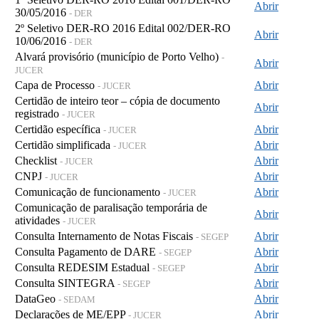
Abrir
30/05/2016
- DER
2º Seletivo DER-RO 2016 Edital 002/DER-RO
Abrir
10/06/2016
- DER
Alvará provisório (município de Porto Velho)
-
Abrir
JUCER
Capa de Processo
Abrir
- JUCER
Certidão de inteiro teor – cópia de documento
Abrir
registrado
- JUCER
Certidão específica
Abrir
- JUCER
Certidão simplificada
Abrir
- JUCER
Checklist
Abrir
- JUCER
CNPJ
Abrir
- JUCER
Comunicação de funcionamento
Abrir
- JUCER
Comunicação de paralisação temporária de
Abrir
atividades
- JUCER
Consulta Internamento de Notas Fiscais
Abrir
- SEGEP
Consulta Pagamento de DARE
Abrir
- SEGEP
Consulta REDESIM Estadual
Abrir
- SEGEP
Consulta SINTEGRA
Abrir
- SEGEP
DataGeo
Abrir
- SEDAM
Declarações de ME/EPP
Abrir
- JUCER