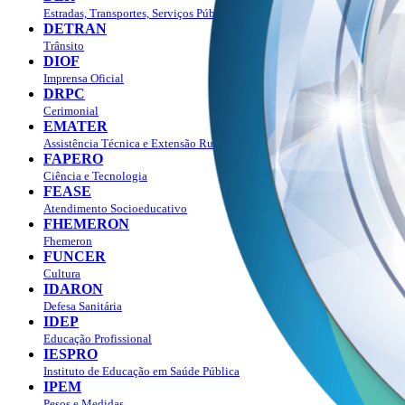
Estradas, Transportes, Serviços Públicos
DETRAN
Trânsito
DIOF
Imprensa Oficial
DRPC
Cerimonial
EMATER
Assistência Técnica e Extensão Rural
FAPERO
Ciência e Tecnologia
FEASE
Atendimento Socioeducativo
FHEMERON
Fhemeron
FUNCER
Cultura
IDARON
Defesa Sanitária
IDEP
Educação Profissional
IESPRO
Instituto de Educação em Saúde Pública
IPEM
Pesos e Medidas