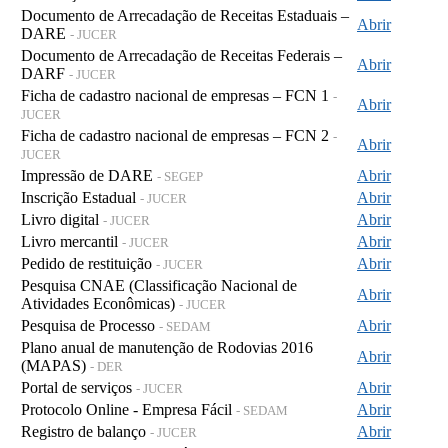
Documento de Arrecadação de Receitas Estaduais –
Abrir
DARE
- JUCER
Documento de Arrecadação de Receitas Federais –
Abrir
DARF
- JUCER
Ficha de cadastro nacional de empresas – FCN 1
-
Abrir
JUCER
Ficha de cadastro nacional de empresas – FCN 2
-
Abrir
JUCER
Impressão de DARE
Abrir
- SEGEP
Inscrição Estadual
Abrir
- JUCER
Livro digital
Abrir
- JUCER
Livro mercantil
Abrir
- JUCER
Pedido de restituição
Abrir
- JUCER
Pesquisa CNAE (Classificação Nacional de
Abrir
Atividades Econômicas)
- JUCER
Pesquisa de Processo
Abrir
- SEDAM
Plano anual de manutenção de Rodovias 2016
Abrir
(MAPAS)
- DER
Portal de serviços
Abrir
- JUCER
Protocolo Online - Empresa Fácil
Abrir
- SEDAM
Registro de balanço
Abrir
- JUCER