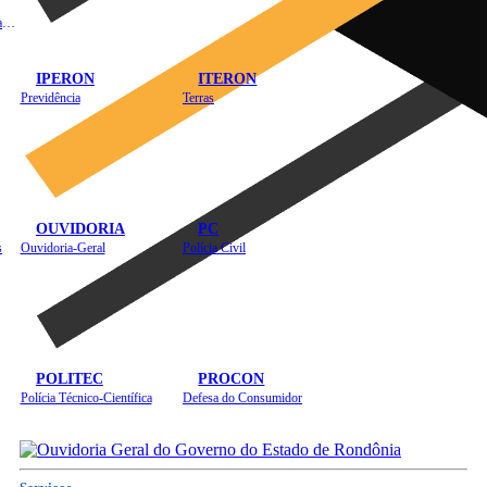
Instituto de Educação em Saúde Pública
IPERON
ITERON
Previdência
Terras
OUVIDORIA
PC
s
Ouvidoria-Geral
Polícia Civil
POLITEC
PROCON
Polícia Técnico-Científica
Defesa do Consumidor