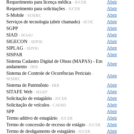
Requerimento para licença médica
Abrir
- JUCER
Requerimento para solicitações
Abrir
- JUCER
S-Mobile
Abrir
- SESDEC
Serviços de tecnologia (abrir chamado)
Abrir
- SETIC
SGPP
Abrir
SIAD
Abrir
- SESAU
SIGECON
Abrir
- SEPOG
SIPLAG
Abrir
- SEPOG
SISPAR
Abrir
Sistema Cadastro Digital de Obras (MAPAS) - Em
Abrir
andamento
- DER
Sistema de Controle de Ocorrências Periciais
-
Abrir
SESDEC
Sistema de Patrimônio
Abrir
- DER
SITAFE Web
Abrir
- SEGEP
Solicitação de estagiário
Abrir
- JUCER
Solicitação de veículos
Abrir
- CAERD
SPP
Abrir
Termo aditivo de estagiário
Abrir
- JUCER
Termo de concessão de recesso de estágio
Abrir
- JUCER
Termo de desligamento de estagiário
Abrir
- JUCER