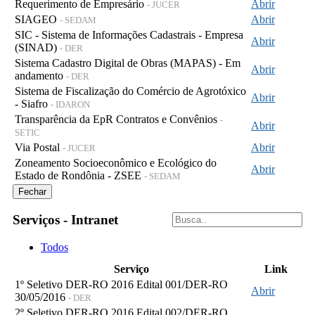
Requerimento de Empresário
Abrir
- JUCER
SIAGEO
Abrir
- SEDAM
SIC - Sistema de Informações Cadastrais - Empresa
Abrir
(SINAD)
- DER
Sistema Cadastro Digital de Obras (MAPAS) - Em
Abrir
andamento
- DER
Sistema de Fiscalização do Comércio de Agrotóxico
Abrir
- Siafro
- IDARON
Transparência da EpR Contratos e Convênios
-
Abrir
SETIC
Via Postal
Abrir
- JUCER
Zoneamento Socioeconômico e Ecológico do
Abrir
Estado de Rondônia - ZSEE
- SEDAM
Fechar
Serviços - Intranet
Todos
Serviço
Link
1º Seletivo DER-RO 2016 Edital 001/DER-RO
Abrir
30/05/2016
- DER
2º Seletivo DER-RO 2016 Edital 002/DER-RO