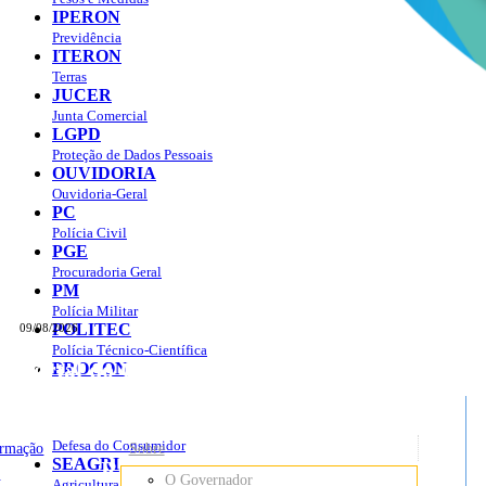
IPERON
Previdência
ITERON
Terras
JUCER
Junta Comercial
LGPD
Proteção de Dados Pessoais
OUVIDORIA
Ouvidoria-Geral
PC
Polícia Civil
PGE
Procuradoria Geral
PM
Polícia Militar
POLITEC
09/08/2026
Polícia Técnico-Científica
Portal do Governo do
Estado de Rondônia
PROCON
sso à Informação
Governo
de
Defesa do Consumidor
ormação
Sobre
SEAGRI
Rondônia
o
O Governador
Agricultura