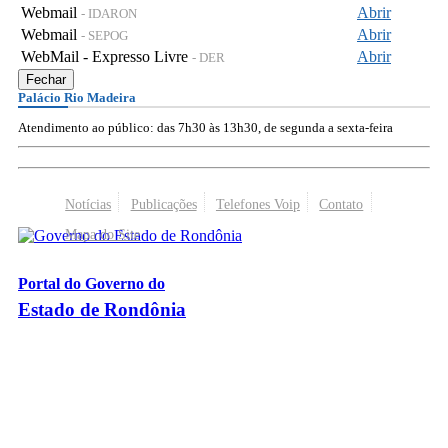
Webmail
Abrir
- IDARON
Webmail
Abrir
- SEPOG
WebMail - Expresso Livre
Abrir
- DER
Fechar
Palácio Rio Madeira
Atendimento ao público: das 7h30 às 13h30, de segunda a sexta-feira
Notícias
Publicações
Telefones Voip
Contato
Mapa do Site
Portal do Governo do
Estado de Rondônia
Palácio Rio Madeira
- Av. Farquar, 2986 - Bairro Pedrinhas
CEP 76.801-470 - Porto Velho, RO
© 2026
Governo do Estado de Rondônia
Todos os Direitos Reservados