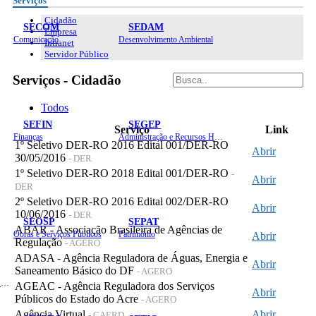
Serviços
Cidadão
SECOM
SEDAM
Empresa
Comunicação
Desenvolvimento Ambiental
Intranet
Servidor Público
Serviços - Cidadão
Todos
SEFIN
SEGEP
Serviço
Link
Finanças
Administração e Recursos Humanos
1º Seletivo DER-RO 2016 Edital 001/DER-RO
Abrir
30/05/2016
- DER
1º Seletivo DER-RO 2018 Edital 001/DER-RO
-
Abrir
DER
2º Seletivo DER-RO 2016 Edital 002/DER-RO
Abrir
10/06/2016
- DER
SEOSP
SEPAT
ABAR - Associação Brasileira de Agências de
Obras e Serviços Públicos
Patrimônio
Abrir
Regulação
- AGERO
ADASA - Agência Reguladora de Águas, Energia e
Abrir
Saneamento Básico do DF
- AGERO
Planejamento, Orçamento e Gestão
AGEAC - Agência Reguladora dos Serviços
Abrir
Públicos do Estado do Acre
- AGERO
Agência Virtual
Abrir
- CAERD