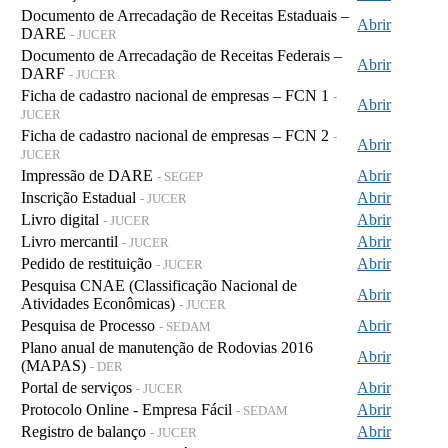
Documento de Arrecadação de Receitas Estaduais –
Abrir
DARE
- JUCER
Documento de Arrecadação de Receitas Federais –
Abrir
DARF
- JUCER
Ficha de cadastro nacional de empresas – FCN 1
-
Abrir
JUCER
Ficha de cadastro nacional de empresas – FCN 2
-
Abrir
JUCER
Impressão de DARE
Abrir
- SEGEP
Inscrição Estadual
Abrir
- JUCER
Livro digital
Abrir
- JUCER
Livro mercantil
Abrir
- JUCER
Pedido de restituição
Abrir
- JUCER
Pesquisa CNAE (Classificação Nacional de
Abrir
Atividades Econômicas)
- JUCER
Pesquisa de Processo
Abrir
- SEDAM
Plano anual de manutenção de Rodovias 2016
Abrir
(MAPAS)
- DER
Portal de serviços
Abrir
- JUCER
Protocolo Online - Empresa Fácil
Abrir
- SEDAM
Registro de balanço
Abrir
- JUCER