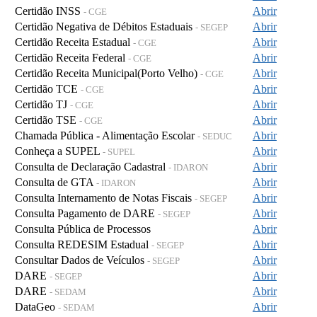
Certidão INSS
Abrir
- CGE
Certidão Negativa de Débitos Estaduais
Abrir
- SEGEP
Certidão Receita Estadual
Abrir
- CGE
Certidão Receita Federal
Abrir
- CGE
Certidão Receita Municipal(Porto Velho)
Abrir
- CGE
Certidão TCE
Abrir
- CGE
Certidão TJ
Abrir
- CGE
Certidão TSE
Abrir
- CGE
Chamada Pública - Alimentação Escolar
Abrir
- SEDUC
Conheça a SUPEL
Abrir
- SUPEL
Consulta de Declaração Cadastral
Abrir
- IDARON
Consulta de GTA
Abrir
- IDARON
Consulta Internamento de Notas Fiscais
Abrir
- SEGEP
Consulta Pagamento de DARE
Abrir
- SEGEP
Consulta Pública de Processos
Abrir
Consulta REDESIM Estadual
Abrir
- SEGEP
Consultar Dados de Veículos
Abrir
- SEGEP
DARE
Abrir
- SEGEP
DARE
Abrir
- SEDAM
DataGeo
Abrir
- SEDAM