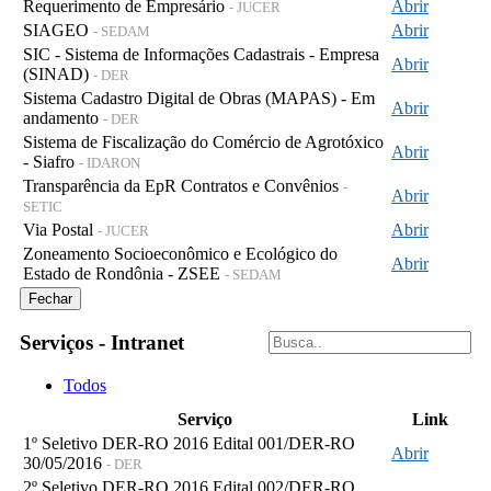
Requerimento de Empresário
Abrir
- JUCER
SIAGEO
Abrir
- SEDAM
SIC - Sistema de Informações Cadastrais - Empresa
Abrir
(SINAD)
- DER
Sistema Cadastro Digital de Obras (MAPAS) - Em
Abrir
andamento
- DER
Sistema de Fiscalização do Comércio de Agrotóxico
Abrir
- Siafro
- IDARON
Transparência da EpR Contratos e Convênios
-
Abrir
SETIC
Via Postal
Abrir
- JUCER
Zoneamento Socioeconômico e Ecológico do
Abrir
Estado de Rondônia - ZSEE
- SEDAM
Fechar
Serviços - Intranet
Todos
Serviço
Link
1º Seletivo DER-RO 2016 Edital 001/DER-RO
Abrir
30/05/2016
- DER
2º Seletivo DER-RO 2016 Edital 002/DER-RO