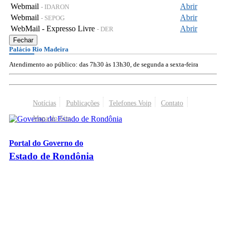
Webmail
Abrir
- IDARON
Webmail
Abrir
- SEPOG
WebMail - Expresso Livre
Abrir
- DER
Fechar
Palácio Rio Madeira
Atendimento ao público: das 7h30 às 13h30, de segunda a sexta-feira
Notícias
Publicações
Telefones Voip
Contato
Mapa do Site
Portal do Governo do
Estado de Rondônia
Palácio Rio Madeira
- Av. Farquar, 2986 - Bairro Pedrinhas
CEP 76.801-470 - Porto Velho, RO
© 2026
Governo do Estado de Rondônia
Todos os Direitos Reservados