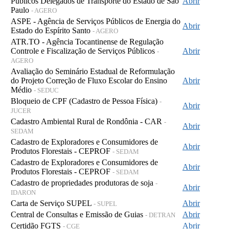
Públicos Delegados de Transporte do Estado de São
Abrir
Paulo
- AGERO
ASPE - Agência de Serviços Públicos de Energia do
Abrir
Estado do Espírito Santo
- AGERO
ATR.TO - Agência Tocantinense de Regulação
Controle e Fiscalização de Serviços Públicos
Abrir
-
AGERO
Avaliação do Seminário Estadual de Reformulação
do Projeto Correção de Fluxo Escolar do Ensino
Abrir
Médio
- SEDUC
Bloqueio de CPF (Cadastro de Pessoa Física)
-
Abrir
JUCER
Cadastro Ambiental Rural de Rondônia - CAR
-
Abrir
SEDAM
Cadastro de Exploradores e Consumidores de
Abrir
Produtos Florestais - CEPROF
- SEDAM
Cadastro de Exploradores e Consumidores de
Abrir
Produtos Florestais - CEPROF
- SEDAM
Cadastro de propriedades produtoras de soja
-
Abrir
IDARON
Carta de Serviço SUPEL
Abrir
- SUPEL
Central de Consultas e Emissão de Guias
Abrir
- DETRAN
Certidão FGTS
Abrir
- CGE