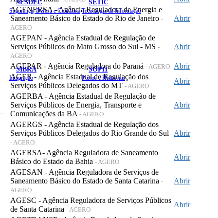
SESDEC
SETIC
AGENERSA - Agência Reguladora de Energia e
Segurança, Defesa e Cidadania
Tecnologia da Informação
Saneamento Básico do Estado do Rio de Janeiro
Abrir
-
AGERO
AGEPAN - Agência Estadual de Regulação de
Serviços Públicos do Mato Grosso do Sul - MS
Abrir
-
AGERO
AGEPAR - Agência Reguladora do Paraná
Abrir
- AGERO
SIBRA
SOPH
AGER - Agência Estadual de Regulação dos
Integração
Portos e Hidrovias
Abrir
Serviços Públicos Delegados do MT
- AGERO
AGERBA - Agência Estadual de Regulação de
Serviços Públicos de Energia, Transporte e
Abrir
 de Gastos Públicos Administrativos
Comunicações da BA
- AGERO
AGERGS - Agência Estadual de Regulação dos
Serviços Públicos Delegados do Rio Grande do Sul
Abrir
- AGERO
AGERSA- Agência Reguladora de Saneamento
Abrir
Básico do Estado da Bahia
- AGERO
AGESAN - Agência Reguladora de Serviços de
Saneamento Básico do Estado de Santa Catarina
Abrir
-
AGERO
AGESC - Agência Reguladora de Serviços Públicos
Abrir
de Santa Catarina
- AGERO