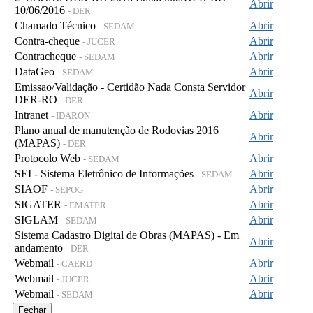
Abrir
10/06/2016
- DER
Chamado Técnico
Abrir
- SEDAM
Contra-cheque
Abrir
- JUCER
Contracheque
Abrir
- SEDAM
DataGeo
Abrir
- SEDAM
Emissao/Validação - Certidão Nada Consta Servidor
Abrir
DER-RO
- DER
Intranet
Abrir
- IDARON
Plano anual de manutenção de Rodovias 2016
Abrir
(MAPAS)
- DER
Protocolo Web
Abrir
- SEDAM
SEI - Sistema Eletrônico de Informações
Abrir
- SEDAM
SIAOF
Abrir
- SEPOG
SIGATER
Abrir
- EMATER
SIGLAM
Abrir
- SEDAM
Sistema Cadastro Digital de Obras (MAPAS) - Em
Abrir
andamento
- DER
Webmail
Abrir
- CAERD
Webmail
Abrir
- JUCER
Webmail
Abrir
- SEDAM
Fechar