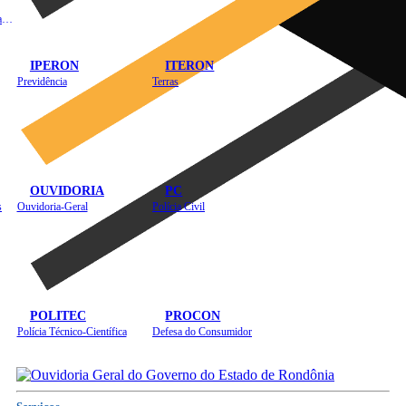
Instituto de Educação em Saúde Pública
IPERON
ITERON
Previdência
Terras
OUVIDORIA
PC
s
Ouvidoria-Geral
Polícia Civil
POLITEC
PROCON
Polícia Técnico-Científica
Defesa do Consumidor