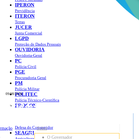
IPERON
Previdência
ITERON
Terras
JUCER
Junta Comercial
LGPD
Proteção de Dados Pessoais
OUVIDORIA
Ouvidoria-Geral
PC
Polícia Civil
PGE
Procuradoria Geral
PM
Polícia Militar
POLITEC
09/08/2026
Polícia Técnico-Científica
Portal do Governo do
Estado de Rondônia
PROCON
sso à Informação
Governo
de
Defesa do Consumidor
ormação
Sobre
SEAGRI
Rondônia
o
O Governador
Agricultura