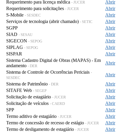
Requerimento para licença médica
Abrir
- JUCER
Requerimento para solicitações
Abrir
- JUCER
S-Mobile
Abrir
- SESDEC
Serviços de tecnologia (abrir chamado)
Abrir
- SETIC
SGPP
Abrir
SIAD
Abrir
- SESAU
SIGECON
Abrir
- SEPOG
SIPLAG
Abrir
- SEPOG
SISPAR
Abrir
Sistema Cadastro Digital de Obras (MAPAS) - Em
Abrir
andamento
- DER
Sistema de Controle de Ocorrências Periciais
-
Abrir
SESDEC
Sistema de Patrimônio
Abrir
- DER
SITAFE Web
Abrir
- SEGEP
Solicitação de estagiário
Abrir
- JUCER
Solicitação de veículos
Abrir
- CAERD
SPP
Abrir
Termo aditivo de estagiário
Abrir
- JUCER
Termo de concessão de recesso de estágio
Abrir
- JUCER
Termo de desligamento de estagiário
Abrir
- JUCER