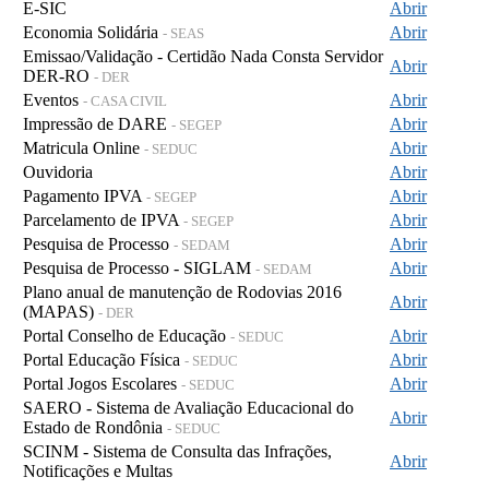
E-SIC
Abrir
Economia Solidária
Abrir
- SEAS
Emissao/Validação - Certidão Nada Consta Servidor
Abrir
DER-RO
- DER
Eventos
Abrir
- CASA CIVIL
Impressão de DARE
Abrir
- SEGEP
Matricula Online
Abrir
- SEDUC
Ouvidoria
Abrir
Pagamento IPVA
Abrir
- SEGEP
Parcelamento de IPVA
Abrir
- SEGEP
Pesquisa de Processo
Abrir
- SEDAM
Pesquisa de Processo - SIGLAM
Abrir
- SEDAM
Plano anual de manutenção de Rodovias 2016
Abrir
(MAPAS)
- DER
Portal Conselho de Educação
Abrir
- SEDUC
Portal Educação Física
Abrir
- SEDUC
Portal Jogos Escolares
Abrir
- SEDUC
SAERO - Sistema de Avaliação Educacional do
Abrir
Estado de Rondônia
- SEDUC
SCINM - Sistema de Consulta das Infrações,
Abrir
Notificações e Multas