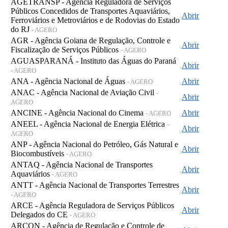
AGETRANSP - Agência Reguladora de Serviços
Públicos Concedidos de Transportes Aquaviários,
Abrir
Ferroviários e Metroviários e de Rodovias do Estado
do RJ
- AGERO
AGR - Agência Goiana de Regulação, Controle e
Abrir
Fiscalização de Serviços Públicos
- AGERO
AGUASPARANÁ - Instituto das Águas do Paraná
Abrir
- AGERO
ANA - Agência Nacional de Águas
Abrir
- AGERO
ANAC - Agência Nacional de Aviação Civil
-
Abrir
AGERO
ANCINE - Agência Nacional do Cinema
Abrir
- AGERO
ANEEL - Agência Nacional de Energia Elétrica
-
Abrir
AGERO
ANP - Agência Nacional do Petróleo, Gás Natural e
Abrir
Biocombustíveis
- AGERO
ANTAQ - Agência Nacional de Transportes
Abrir
Aquaviários
- AGERO
ANTT - Agência Nacional de Transportes Terrestres
Abrir
- AGERO
ARCE - Agência Reguladora de Serviços Públicos
Abrir
Delegados do CE
- AGERO
ARCON - Agência de Regulação e Controle de