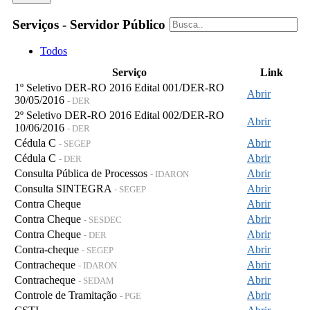
Serviços - Servidor Público
Todos
Serviço
Link
1º Seletivo DER-RO 2016 Edital 001/DER-RO
Abrir
30/05/2016
- DER
2º Seletivo DER-RO 2016 Edital 002/DER-RO
Abrir
10/06/2016
- DER
Cédula C
Abrir
- SEGEP
Cédula C
Abrir
- DER
Consulta Pública de Processos
Abrir
- IDARON
Consulta SINTEGRA
Abrir
- SEGEP
Contra Cheque
Abrir
Contra Cheque
Abrir
- SESDEC
Contra Cheque
Abrir
- DER
Contra-cheque
Abrir
- SEGEP
Contracheque
Abrir
- IDARON
Contracheque
Abrir
- SEDAM
Controle de Tramitação
Abrir
- PGE