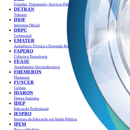
Estradas, Transportes, Serviços Públicos
DETRAN
Trânsito
DIOF
Imprensa Oficial
DRPC
Cerimonial
EMATER
Assistência Técnica e Extensão Rural
FAPERO
Ciência e Tecnologia
FEASE
Atendimento Socioeducativo
FHEMERON
Fhemeron
FUNCER
Cultura
IDARON
Defesa Sanitária
IDEP
Educação Profissional
IESPRO
Instituto de Educação em Saúde Pública
IPEM
Pesos e Medidas