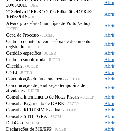
Abrir
30/05/2016
- DER
2º Seletivo DER-RO 2016 Edital 002/DER-RO
Abrir
10/06/2016
- DER
Alvará provisório (município de Porto Velho)
-
Abrir
JUCER
Capa de Processo
Abrir
- JUCER
Certidão de inteiro teor – cópia de documento
Abrir
registrado
- JUCER
Certidão específica
Abrir
- JUCER
Certidão simplificada
Abrir
- JUCER
Checklist
Abrir
- JUCER
CNPJ
Abrir
- JUCER
Comunicação de funcionamento
Abrir
- JUCER
Comunicação de paralisação temporária de
Abrir
atividades
- JUCER
Consulta Internamento de Notas Fiscais
Abrir
- SEGEP
Consulta Pagamento de DARE
Abrir
- SEGEP
Consulta REDESIM Estadual
Abrir
- SEGEP
Consulta SINTEGRA
Abrir
- SEGEP
DataGeo
Abrir
- SEDAM
Declarações de ME/EPP
Abrir
- JUCER