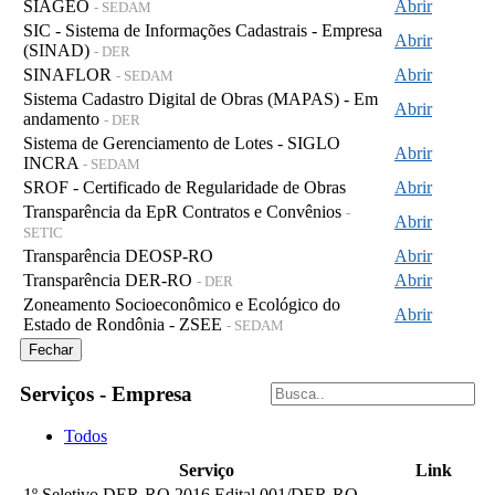
SIAGEO
Abrir
- SEDAM
SIC - Sistema de Informações Cadastrais - Empresa
Abrir
(SINAD)
- DER
SINAFLOR
Abrir
- SEDAM
Sistema Cadastro Digital de Obras (MAPAS) - Em
Abrir
andamento
- DER
Sistema de Gerenciamento de Lotes - SIGLO
Abrir
INCRA
- SEDAM
SROF - Certificado de Regularidade de Obras
Abrir
Transparência da EpR Contratos e Convênios
-
Abrir
SETIC
Transparência DEOSP-RO
Abrir
Transparência DER-RO
Abrir
- DER
Zoneamento Socioeconômico e Ecológico do
Abrir
Estado de Rondônia - ZSEE
- SEDAM
Fechar
Serviços - Empresa
Todos
Serviço
Link
1º Seletivo DER-RO 2016 Edital 001/DER-RO