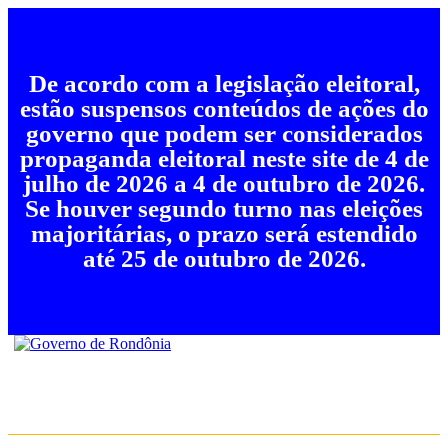
De acordo com a legislação eleitoral,
estão suspensos conteúdos de ações do
governo que podem ser considerados
propaganda eleitoral neste site de 4 de
julho de 2026 a 4 de outubro de 2026.
Se houver segundo turno nas eleições
majoritárias, o prazo será estendido
até 25 de outubro de 2026.