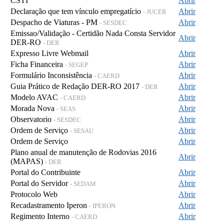
CSTI
Abrir
Declaração que tem vínculo empregatício
Abrir
- JUCER
Despacho de Viaturas - PM
Abrir
- SESDEC
Emissao/Validação - Certidão Nada Consta Servidor
Abrir
DER-RO
- DER
Expresso Livre Webmail
Abrir
Ficha Financeira
Abrir
- SEGEP
Formulário Inconsistência
Abrir
- CAERD
Guia Prático de Redação DER-RO 2017
Abrir
- DER
Modelo AVAC
Abrir
- CAERD
Morada Nova
Abrir
- SEAS
Observatorio
Abrir
- SESDEC
Ordem de Serviço
Abrir
- SESAU
Ordem de Serviço
Abrir
Plano anual de manutenção de Rodovias 2016
Abrir
(MAPAS)
- DER
Portal do Contribuinte
Abrir
Portal do Servidor
Abrir
- SEDAM
Protocolo Web
Abrir
Recadastramento Iperon
Abrir
- IPERON
Regimento Interno
Abrir
- CAERD