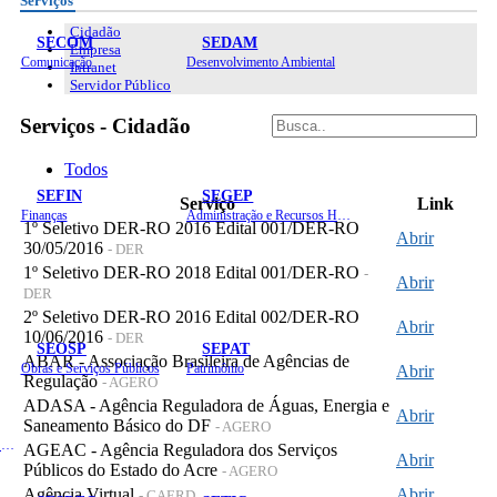
Serviços
Cidadão
SECOM
SEDAM
Empresa
Comunicação
Desenvolvimento Ambiental
Intranet
Servidor Público
Serviços - Cidadão
Todos
SEFIN
SEGEP
Serviço
Link
Finanças
Administração e Recursos Humanos
1º Seletivo DER-RO 2016 Edital 001/DER-RO
Abrir
30/05/2016
- DER
1º Seletivo DER-RO 2018 Edital 001/DER-RO
-
Abrir
DER
2º Seletivo DER-RO 2016 Edital 002/DER-RO
Abrir
10/06/2016
- DER
SEOSP
SEPAT
ABAR - Associação Brasileira de Agências de
Obras e Serviços Públicos
Patrimônio
Abrir
Regulação
- AGERO
ADASA - Agência Reguladora de Águas, Energia e
Abrir
Saneamento Básico do DF
- AGERO
Planejamento, Orçamento e Gestão
AGEAC - Agência Reguladora dos Serviços
Abrir
Públicos do Estado do Acre
- AGERO
Agência Virtual
Abrir
- CAERD