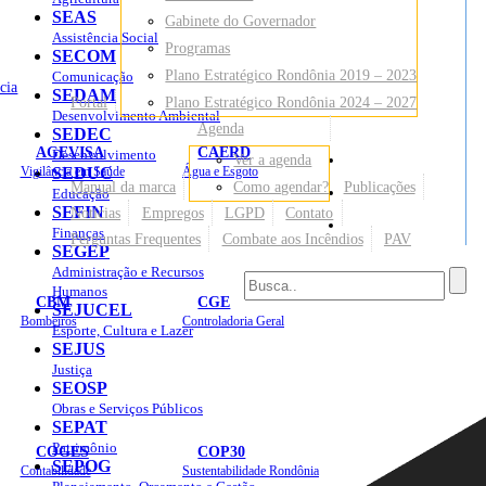
SEAS
Gabinete do Governador
Assistência Social
Programas
SECOM
Plano Estratégico Rondônia 2019 – 2023
Comunicação
cia
SEDAM
Portal
Plano Estratégico Rondônia 2024 – 2027
Desenvolvimento Ambiental
Agenda
SEDEC
AGEVISA
CAERD
Desenvolvimento
Ver a agenda
Mapa do Site
Vigilância em Saúde
SEDUC
Água e Esgoto
Manual da marca
Como agendar?
Publicações
Educação
SEFIN
Notícias
Empregos
LGPD
Contato
Sites
Finanças
Perguntas Frequentes
Combate aos Incêndios
PAV
SEGEP
Administração e Recursos
Humanos
CBM
CGE
SEJUCEL
Bombeiros
Controladoria Geral
Esporte, Cultura e Lazer
SEJUS
Justiça
SEOSP
Obras e Serviços Públicos
SEPAT
Patrimônio
COGES
COP30
SEPOG
Contabilidade
Sustentabilidade Rondônia