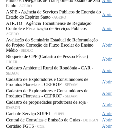
Públicos Delegados de Transporte do Estado de São
Abrir
Paulo
- AGERO
ASPE - Agência de Serviços Públicos de Energia do
Abrir
Estado do Espírito Santo
- AGERO
ATR.TO - Agência Tocantinense de Regulação
Controle e Fiscalização de Serviços Públicos
Abrir
-
AGERO
Avaliação do Seminário Estadual de Reformulação
do Projeto Correção de Fluxo Escolar do Ensino
Abrir
Médio
- SEDUC
Bloqueio de CPF (Cadastro de Pessoa Física)
-
Abrir
JUCER
Cadastro Ambiental Rural de Rondônia - CAR
-
Abrir
SEDAM
Cadastro de Exploradores e Consumidores de
Abrir
Produtos Florestais - CEPROF
- SEDAM
Cadastro de Exploradores e Consumidores de
Abrir
Produtos Florestais - CEPROF
- SEDAM
Cadastro de propriedades produtoras de soja
-
Abrir
IDARON
Carta de Serviço SUPEL
Abrir
- SUPEL
Central de Consultas e Emissão de Guias
Abrir
- DETRAN
Certidão FGTS
Abrir
- CGE