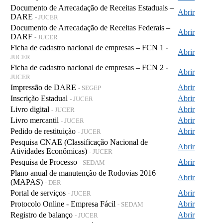
Documento de Arrecadação de Receitas Estaduais –
Abrir
DARE
- JUCER
Documento de Arrecadação de Receitas Federais –
Abrir
DARF
- JUCER
Ficha de cadastro nacional de empresas – FCN 1
-
Abrir
JUCER
Ficha de cadastro nacional de empresas – FCN 2
-
Abrir
JUCER
Impressão de DARE
Abrir
- SEGEP
Inscrição Estadual
Abrir
- JUCER
Livro digital
Abrir
- JUCER
Livro mercantil
Abrir
- JUCER
Pedido de restituição
Abrir
- JUCER
Pesquisa CNAE (Classificação Nacional de
Abrir
Atividades Econômicas)
- JUCER
Pesquisa de Processo
Abrir
- SEDAM
Plano anual de manutenção de Rodovias 2016
Abrir
(MAPAS)
- DER
Portal de serviços
Abrir
- JUCER
Protocolo Online - Empresa Fácil
Abrir
- SEDAM
Registro de balanço
Abrir
- JUCER