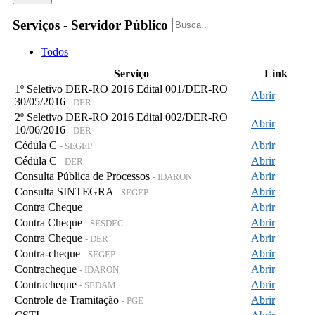
Serviços - Servidor Público
Todos
Serviço
Link
1º Seletivo DER-RO 2016 Edital 001/DER-RO
Abrir
30/05/2016
- DER
2º Seletivo DER-RO 2016 Edital 002/DER-RO
Abrir
10/06/2016
- DER
Cédula C
Abrir
- SEGEP
Cédula C
Abrir
- DER
Consulta Pública de Processos
Abrir
- IDARON
Consulta SINTEGRA
Abrir
- SEGEP
Contra Cheque
Abrir
Contra Cheque
Abrir
- SESDEC
Contra Cheque
Abrir
- DER
Contra-cheque
Abrir
- SEGEP
Contracheque
Abrir
- IDARON
Contracheque
Abrir
- SEDAM
Controle de Tramitação
Abrir
- PGE