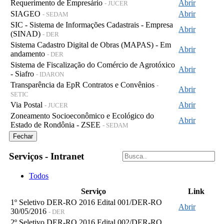
Requerimento de Empresário
Abrir
- JUCER
SIAGEO
Abrir
- SEDAM
SIC - Sistema de Informações Cadastrais - Empresa
Abrir
(SINAD)
- DER
Sistema Cadastro Digital de Obras (MAPAS) - Em
Abrir
andamento
- DER
Sistema de Fiscalização do Comércio de Agrotóxico
Abrir
- Siafro
- IDARON
Transparência da EpR Contratos e Convênios
-
Abrir
SETIC
Via Postal
Abrir
- JUCER
Zoneamento Socioeconômico e Ecológico do
Abrir
Estado de Rondônia - ZSEE
- SEDAM
Fechar
Serviços - Intranet
Todos
Serviço
Link
1º Seletivo DER-RO 2016 Edital 001/DER-RO
Abrir
30/05/2016
- DER
2º Seletivo DER-RO 2016 Edital 002/DER-RO