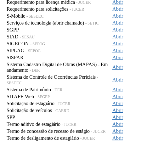
Requerimento para licença médica
Abrir
- JUCER
Requerimento para solicitações
Abrir
- JUCER
S-Mobile
Abrir
- SESDEC
Serviços de tecnologia (abrir chamado)
Abrir
- SETIC
SGPP
Abrir
SIAD
Abrir
- SESAU
SIGECON
Abrir
- SEPOG
SIPLAG
Abrir
- SEPOG
SISPAR
Abrir
Sistema Cadastro Digital de Obras (MAPAS) - Em
Abrir
andamento
- DER
Sistema de Controle de Ocorrências Periciais
-
Abrir
SESDEC
Sistema de Patrimônio
Abrir
- DER
SITAFE Web
Abrir
- SEGEP
Solicitação de estagiário
Abrir
- JUCER
Solicitação de veículos
Abrir
- CAERD
SPP
Abrir
Termo aditivo de estagiário
Abrir
- JUCER
Termo de concessão de recesso de estágio
Abrir
- JUCER
Termo de desligamento de estagiário
Abrir
- JUCER