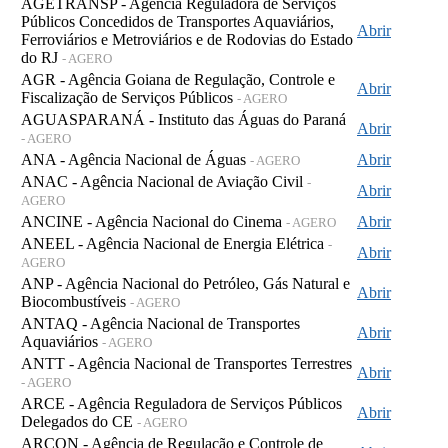
AGETRANSP - Agência Reguladora de Serviços
Públicos Concedidos de Transportes Aquaviários,
Abrir
Ferroviários e Metroviários e de Rodovias do Estado
do RJ
- AGERO
AGR - Agência Goiana de Regulação, Controle e
Abrir
Fiscalização de Serviços Públicos
- AGERO
AGUASPARANÁ - Instituto das Águas do Paraná
Abrir
- AGERO
ANA - Agência Nacional de Águas
Abrir
- AGERO
ANAC - Agência Nacional de Aviação Civil
-
Abrir
AGERO
ANCINE - Agência Nacional do Cinema
Abrir
- AGERO
ANEEL - Agência Nacional de Energia Elétrica
-
Abrir
AGERO
ANP - Agência Nacional do Petróleo, Gás Natural e
Abrir
Biocombustíveis
- AGERO
ANTAQ - Agência Nacional de Transportes
Abrir
Aquaviários
- AGERO
ANTT - Agência Nacional de Transportes Terrestres
Abrir
- AGERO
ARCE - Agência Reguladora de Serviços Públicos
Abrir
Delegados do CE
- AGERO
ARCON - Agência de Regulação e Controle de