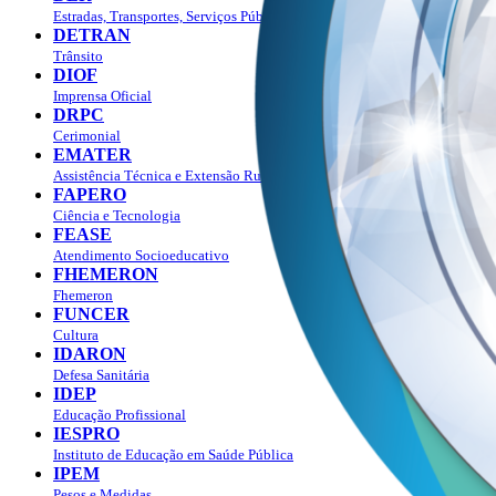
Estradas, Transportes, Serviços Públicos
DETRAN
Trânsito
DIOF
Imprensa Oficial
DRPC
Cerimonial
EMATER
Assistência Técnica e Extensão Rural
FAPERO
Ciência e Tecnologia
FEASE
Atendimento Socioeducativo
FHEMERON
Fhemeron
FUNCER
Cultura
IDARON
Defesa Sanitária
IDEP
Educação Profissional
IESPRO
Instituto de Educação em Saúde Pública
IPEM
Pesos e Medidas