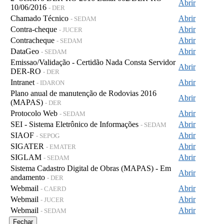
Abrir
10/06/2016
- DER
Chamado Técnico
Abrir
- SEDAM
Contra-cheque
Abrir
- JUCER
Contracheque
Abrir
- SEDAM
DataGeo
Abrir
- SEDAM
Emissao/Validação - Certidão Nada Consta Servidor
Abrir
DER-RO
- DER
Intranet
Abrir
- IDARON
Plano anual de manutenção de Rodovias 2016
Abrir
(MAPAS)
- DER
Protocolo Web
Abrir
- SEDAM
SEI - Sistema Eletrônico de Informações
Abrir
- SEDAM
SIAOF
Abrir
- SEPOG
SIGATER
Abrir
- EMATER
SIGLAM
Abrir
- SEDAM
Sistema Cadastro Digital de Obras (MAPAS) - Em
Abrir
andamento
- DER
Webmail
Abrir
- CAERD
Webmail
Abrir
- JUCER
Webmail
Abrir
- SEDAM
Fechar