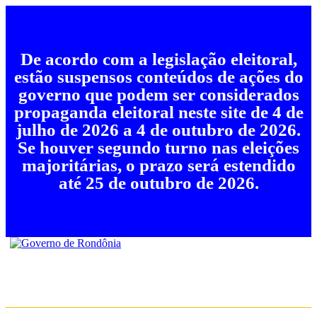
De acordo com a legislação eleitoral,
estão suspensos conteúdos de ações do
governo que podem ser considerados
propaganda eleitoral neste site de 4 de
julho de 2026 a 4 de outubro de 2026.
Se houver segundo turno nas eleições
majoritárias, o prazo será estendido
até 25 de outubro de 2026.