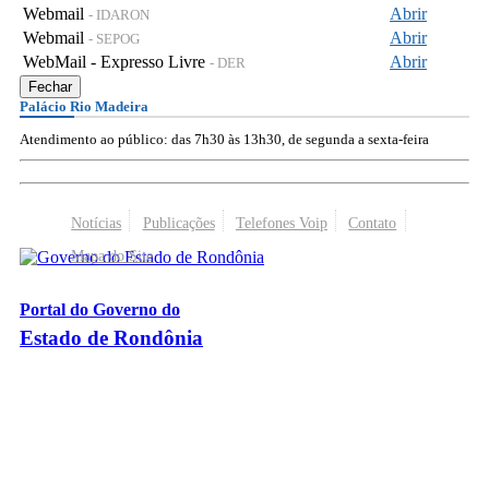
Webmail
Abrir
- IDARON
Webmail
Abrir
- SEPOG
WebMail - Expresso Livre
Abrir
- DER
Fechar
Palácio Rio Madeira
Atendimento ao público: das 7h30 às 13h30, de segunda a sexta-feira
Notícias
Publicações
Telefones Voip
Contato
Mapa do Site
Portal do Governo do
Estado de Rondônia
Palácio Rio Madeira
- Av. Farquar, 2986 - Bairro Pedrinhas
CEP 76.801-470 - Porto Velho, RO
© 2026
Governo do Estado de Rondônia
Todos os Direitos Reservados