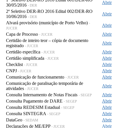
Abrir
30/05/2016
- DER
2º Seletivo DER-RO 2016 Edital 002/DER-RO
Abrir
10/06/2016
- DER
Alvará provisório (município de Porto Velho)
-
Abrir
JUCER
Capa de Processo
Abrir
- JUCER
Certidão de inteiro teor – cópia de documento
Abrir
registrado
- JUCER
Certidão específica
Abrir
- JUCER
Certidão simplificada
Abrir
- JUCER
Checklist
Abrir
- JUCER
CNPJ
Abrir
- JUCER
Comunicação de funcionamento
Abrir
- JUCER
Comunicação de paralisação temporária de
Abrir
atividades
- JUCER
Consulta Internamento de Notas Fiscais
Abrir
- SEGEP
Consulta Pagamento de DARE
Abrir
- SEGEP
Consulta REDESIM Estadual
Abrir
- SEGEP
Consulta SINTEGRA
Abrir
- SEGEP
DataGeo
Abrir
- SEDAM
Declarações de ME/EPP
Abrir
- JUCER