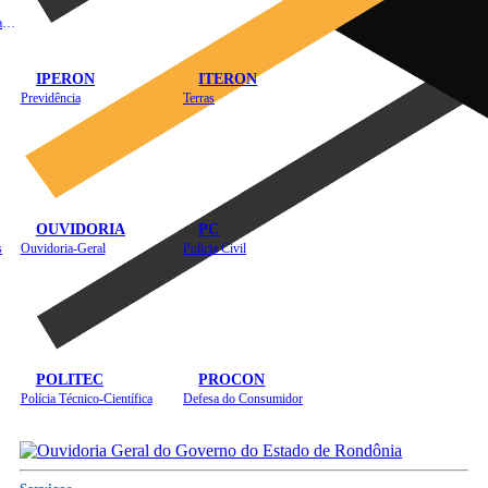
Instituto de Educação em Saúde Pública
IPERON
ITERON
Previdência
Terras
OUVIDORIA
PC
s
Ouvidoria-Geral
Polícia Civil
POLITEC
PROCON
Polícia Técnico-Científica
Defesa do Consumidor