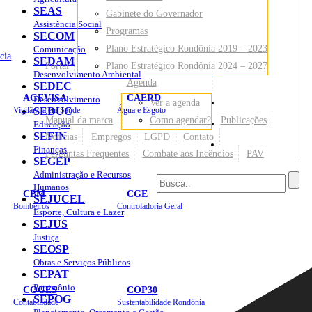
SEAS
Gabinete do Governador
Assistência Social
Programas
SECOM
Plano Estratégico Rondônia 2019 – 2023
Comunicação
cia
SEDAM
Portal
Plano Estratégico Rondônia 2024 – 2027
Desenvolvimento Ambiental
Agenda
SEDEC
AGEVISA
CAERD
Desenvolvimento
Ver a agenda
Mapa do Site
Vigilância em Saúde
SEDUC
Água e Esgoto
Manual da marca
Como agendar?
Publicações
Educação
SEFIN
Notícias
Empregos
LGPD
Contato
Sites
Finanças
Perguntas Frequentes
Combate aos Incêndios
PAV
SEGEP
Administração e Recursos
Humanos
CBM
CGE
SEJUCEL
Bombeiros
Controladoria Geral
Esporte, Cultura e Lazer
SEJUS
Justiça
SEOSP
Obras e Serviços Públicos
SEPAT
Patrimônio
COGES
COP30
SEPOG
Contabilidade
Sustentabilidade Rondônia