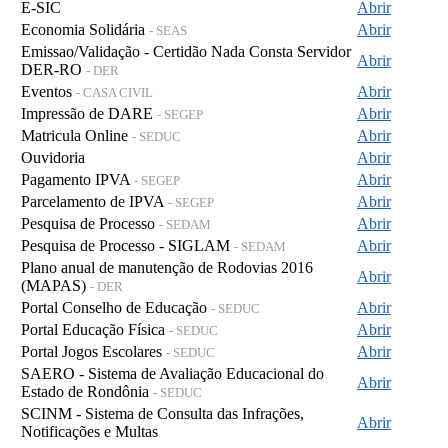
E-SIC
Abrir
Economia Solidária
Abrir
- SEAS
Emissao/Validação - Certidão Nada Consta Servidor
Abrir
DER-RO
- DER
Eventos
Abrir
- CASA CIVIL
Impressão de DARE
Abrir
- SEGEP
Matricula Online
Abrir
- SEDUC
Ouvidoria
Abrir
Pagamento IPVA
Abrir
- SEGEP
Parcelamento de IPVA
Abrir
- SEGEP
Pesquisa de Processo
Abrir
- SEDAM
Pesquisa de Processo - SIGLAM
Abrir
- SEDAM
Plano anual de manutenção de Rodovias 2016
Abrir
(MAPAS)
- DER
Portal Conselho de Educação
Abrir
- SEDUC
Portal Educação Física
Abrir
- SEDUC
Portal Jogos Escolares
Abrir
- SEDUC
SAERO - Sistema de Avaliação Educacional do
Abrir
Estado de Rondônia
- SEDUC
SCINM - Sistema de Consulta das Infrações,
Abrir
Notificações e Multas