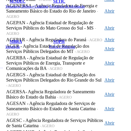
SESDEC
SETIC
AGENERSA - Agência Reguladora de Energia e
Segurança, Defesa e Cidadania
Tecnologia da Informação
Saneamento Básico do Estado do Rio de Janeiro
Abrir
-
AGERO
AGEPAN - Agência Estadual de Regulação de
Serviços Públicos do Mato Grosso do Sul - MS
Abrir
-
AGERO
AGEPAR - Agência Reguladora do Paraná
Abrir
- AGERO
SIBRA
SOPH
AGER - Agência Estadual de Regulação dos
Integração
Portos e Hidrovias
Abrir
Serviços Públicos Delegados do MT
- AGERO
AGERBA - Agência Estadual de Regulação de
Serviços Públicos de Energia, Transporte e
Abrir
 de Gastos Públicos Administrativos
Comunicações da BA
- AGERO
AGERGS - Agência Estadual de Regulação dos
Serviços Públicos Delegados do Rio Grande do Sul
Abrir
- AGERO
AGERSA- Agência Reguladora de Saneamento
Abrir
Básico do Estado da Bahia
- AGERO
AGESAN - Agência Reguladora de Serviços de
Saneamento Básico do Estado de Santa Catarina
Abrir
-
AGERO
AGESC - Agência Reguladora de Serviços Públicos
Abrir
de Santa Catarina
- AGERO