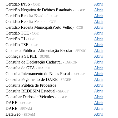
Certidão INSS
Abrir
- CGE
Certidão Negativa de Débitos Estaduais
Abrir
- SEGEP
Certidão Receita Estadual
Abrir
- CGE
Certidão Receita Federal
Abrir
- CGE
Certidão Receita Municipal(Porto Velho)
Abrir
- CGE
Certidão TCE
Abrir
- CGE
Certidão TJ
Abrir
- CGE
Certidão TSE
Abrir
- CGE
Chamada Pública - Alimentação Escolar
Abrir
- SEDUC
Conheça a SUPEL
Abrir
- SUPEL
Consulta de Declaração Cadastral
Abrir
- IDARON
Consulta de GTA
Abrir
- IDARON
Consulta Internamento de Notas Fiscais
Abrir
- SEGEP
Consulta Pagamento de DARE
Abrir
- SEGEP
Consulta Pública de Processos
Abrir
Consulta REDESIM Estadual
Abrir
- SEGEP
Consultar Dados de Veículos
Abrir
- SEGEP
DARE
Abrir
- SEGEP
DARE
Abrir
- SEDAM
DataGeo
Abrir
- SEDAM