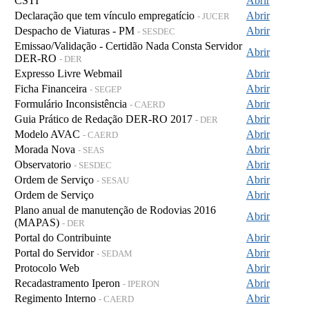
CSTI
Abrir
Declaração que tem vínculo empregatício
Abrir
- JUCER
Despacho de Viaturas - PM
Abrir
- SESDEC
Emissao/Validação - Certidão Nada Consta Servidor
Abrir
DER-RO
- DER
Expresso Livre Webmail
Abrir
Ficha Financeira
Abrir
- SEGEP
Formulário Inconsistência
Abrir
- CAERD
Guia Prático de Redação DER-RO 2017
Abrir
- DER
Modelo AVAC
Abrir
- CAERD
Morada Nova
Abrir
- SEAS
Observatorio
Abrir
- SESDEC
Ordem de Serviço
Abrir
- SESAU
Ordem de Serviço
Abrir
Plano anual de manutenção de Rodovias 2016
Abrir
(MAPAS)
- DER
Portal do Contribuinte
Abrir
Portal do Servidor
Abrir
- SEDAM
Protocolo Web
Abrir
Recadastramento Iperon
Abrir
- IPERON
Regimento Interno
Abrir
- CAERD