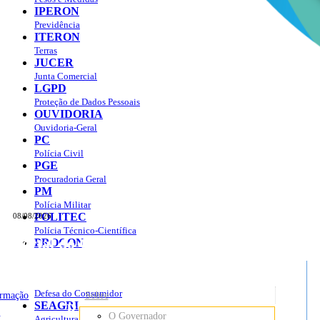
IPERON
Previdência
ITERON
Terras
JUCER
Junta Comercial
LGPD
Proteção de Dados Pessoais
OUVIDORIA
Ouvidoria-Geral
PC
Polícia Civil
PGE
Procuradoria Geral
PM
Polícia Militar
POLITEC
08/08/2026
Polícia Técnico-Científica
Portal do Governo do
Estado de Rondônia
PROCON
sso à Informação
Governo
de
Defesa do Consumidor
ormação
Sobre
SEAGRI
Rondônia
o
O Governador
Agricultura