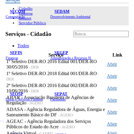
Serviços
Cidadão
SECOM
SEDAM
Empresa
Comunicação
Desenvolvimento Ambiental
Intranet
Servidor Público
Serviços - Cidadão
Todos
SEFIN
SEGEP
Serviço
Link
Finanças
Administração e Recursos Humanos
1º Seletivo DER-RO 2016 Edital 001/DER-RO
Abrir
30/05/2016
- DER
1º Seletivo DER-RO 2018 Edital 001/DER-RO
-
Abrir
DER
2º Seletivo DER-RO 2016 Edital 002/DER-RO
Abrir
10/06/2016
- DER
SEOSP
SEPAT
ABAR - Associação Brasileira de Agências de
Obras e Serviços Públicos
Patrimônio
Abrir
Regulação
- AGERO
ADASA - Agência Reguladora de Águas, Energia e
Abrir
Saneamento Básico do DF
- AGERO
Planejamento, Orçamento e Gestão
AGEAC - Agência Reguladora dos Serviços
Abrir
Públicos do Estado do Acre
- AGERO
Agência Virtual
Abrir
- CAERD