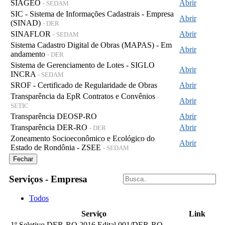
SIAGEO
Abrir
- SEDAM
SIC - Sistema de Informações Cadastrais - Empresa
Abrir
(SINAD)
- DER
SINAFLOR
Abrir
- SEDAM
Sistema Cadastro Digital de Obras (MAPAS) - Em
Abrir
andamento
- DER
Sistema de Gerenciamento de Lotes - SIGLO
Abrir
INCRA
- SEDAM
SROF - Certificado de Regularidade de Obras
Abrir
Transparência da EpR Contratos e Convênios
-
Abrir
SETIC
Transparência DEOSP-RO
Abrir
Transparência DER-RO
Abrir
- DER
Zoneamento Socioeconômico e Ecológico do
Abrir
Estado de Rondônia - ZSEE
- SEDAM
Fechar
Serviços - Empresa
Todos
Serviço
Link
1º Seletivo DER-RO 2016 Edital 001/DER-RO