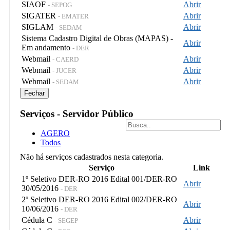
SIAOF
Abrir
- SEPOG
SIGATER
Abrir
- EMATER
SIGLAM
Abrir
- SEDAM
Sistema Cadastro Digital de Obras (MAPAS) -
Abrir
Em andamento
- DER
Webmail
Abrir
- CAERD
Webmail
Abrir
- JUCER
Webmail
Abrir
- SEDAM
Fechar
Serviços - Servidor Público
AGERO
Todos
Não há serviços cadastrados nesta categoria.
Serviço
Link
1º Seletivo DER-RO 2016 Edital 001/DER-RO
Abrir
30/05/2016
- DER
2º Seletivo DER-RO 2016 Edital 002/DER-RO
Abrir
10/06/2016
- DER
Cédula C
Abrir
- SEGEP