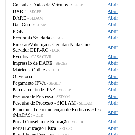
Consultar Dados de Veículos
Abrir
- SEGEP
DARE
Abrir
- SEGEP
DARE
Abrir
- SEDAM
DataGeo
Abrir
- SEDAM
E-SIC
Abrir
Economia Solidária
Abrir
- SEAS
Emissao/Validação - Certidão Nada Consta
Abrir
Servidor DER-RO
- DER
Eventos
Abrir
- CASA CIVIL
Impressão de DARE
Abrir
- SEGEP
Matricula Online
Abrir
- SEDUC
Ouvidoria
Abrir
Pagamento IPVA
Abrir
- SEGEP
Parcelamento de IPVA
Abrir
- SEGEP
Pesquisa de Processo
Abrir
- SEDAM
Pesquisa de Processo - SIGLAM
Abrir
- SEDAM
Plano anual de manutenção de Rodovias 2016
Abrir
(MAPAS)
- DER
Portal Conselho de Educação
Abrir
- SEDUC
Portal Educação Física
Abrir
- SEDUC
Portal Jogos Escolares
Abrir