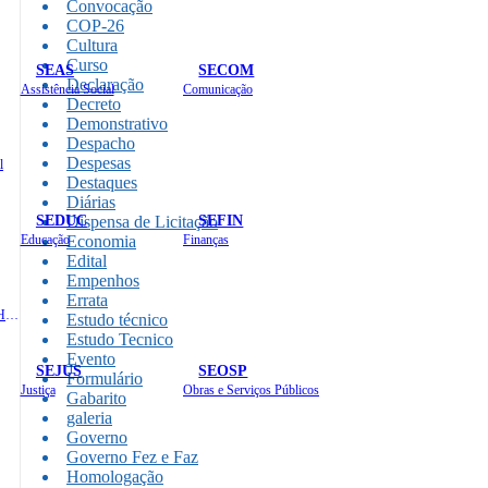
Convocação
COP-26
Cultura
Curso
SEAS
SECOM
Declaração
Assistência Social
Comunicação
Decreto
Demonstrativo
Despacho
Despesas
l
Destaques
Diárias
SEDUC
SEFIN
Dispensa de Licitação
Educação
Economia
Finanças
Edital
Empenhos
Errata
Administração e Recursos Humanos
Estudo técnico
Estudo Tecnico
Evento
SEJUS
SEOSP
Formulário
Justiça
Obras e Serviços Públicos
Gabarito
galeria
Governo
Governo Fez e Faz
Homologação