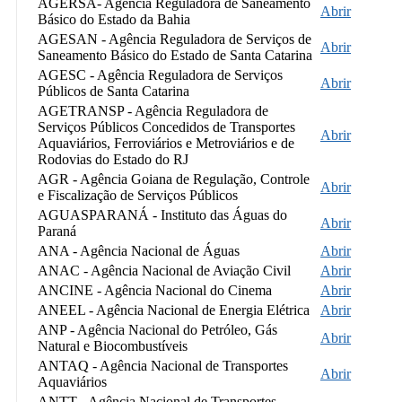
AGERSA- Agência Reguladora de Saneamento
Abrir
Básico do Estado da Bahia
AGESAN - Agência Reguladora de Serviços de
Abrir
Saneamento Básico do Estado de Santa Catarina
AGESC - Agência Reguladora de Serviços
Abrir
Públicos de Santa Catarina
AGETRANSP - Agência Reguladora de
Serviços Públicos Concedidos de Transportes
Abrir
Aquaviários, Ferroviários e Metroviários e de
Rodovias do Estado do RJ
AGR - Agência Goiana de Regulação, Controle
Abrir
e Fiscalização de Serviços Públicos
AGUASPARANÁ - Instituto das Águas do
Abrir
Paraná
ANA - Agência Nacional de Águas
Abrir
ANAC - Agência Nacional de Aviação Civil
Abrir
ANCINE - Agência Nacional do Cinema
Abrir
ANEEL - Agência Nacional de Energia Elétrica
Abrir
ANP - Agência Nacional do Petróleo, Gás
Abrir
Natural e Biocombustíveis
ANTAQ - Agência Nacional de Transportes
Abrir
Aquaviários
ANTT - Agência Nacional de Transportes