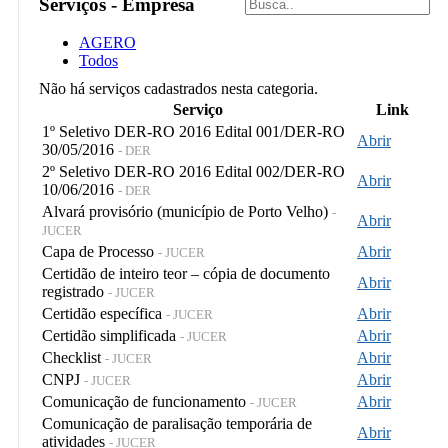
Serviços - Empresa
AGERO
Todos
Não há serviços cadastrados nesta categoria.
Serviço
Link
1º Seletivo DER-RO 2016 Edital 001/DER-RO
Abrir
30/05/2016
- DER
2º Seletivo DER-RO 2016 Edital 002/DER-RO
Abrir
10/06/2016
- DER
Alvará provisório (município de Porto Velho)
-
Abrir
JUCER
Capa de Processo
Abrir
- JUCER
Certidão de inteiro teor – cópia de documento
Abrir
registrado
- JUCER
Certidão específica
Abrir
- JUCER
Certidão simplificada
Abrir
- JUCER
Checklist
Abrir
- JUCER
CNPJ
Abrir
- JUCER
Comunicação de funcionamento
Abrir
- JUCER
Comunicação de paralisação temporária de
Abrir
atividades
- JUCER