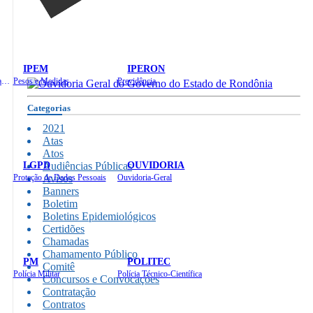
IPEM
IPERON
Instituto de Educação em Saúde Pública
Pesos e Medidas
Previdência
Categorias
2021
Atas
Atos
LGPD
OUVIDORIA
Audiências Públicas
Proteção de Dados Pessoais
Avisos
Ouvidoria-Geral
Banners
Boletim
Boletins Epidemiológicos
Certidões
Chamadas
Chamamento Público
PM
POLITEC
Comitê
Polícia Militar
Polícia Técnico-Científica
Concursos e Convocações
Contratação
Contratos