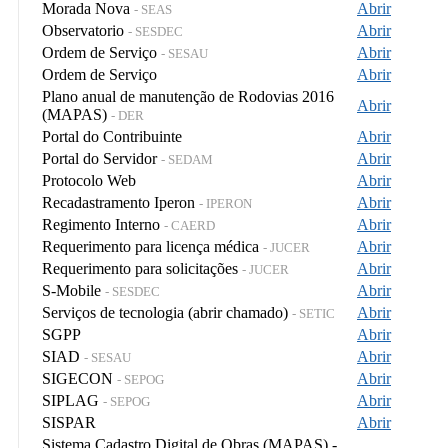
Morada Nova
Abrir
- SEAS
Observatorio
Abrir
- SESDEC
Ordem de Serviço
Abrir
- SESAU
Ordem de Serviço
Abrir
Plano anual de manutenção de Rodovias 2016
Abrir
(MAPAS)
- DER
Portal do Contribuinte
Abrir
Portal do Servidor
Abrir
- SEDAM
Protocolo Web
Abrir
Recadastramento Iperon
Abrir
- IPERON
Regimento Interno
Abrir
- CAERD
Requerimento para licença médica
Abrir
- JUCER
Requerimento para solicitações
Abrir
- JUCER
S-Mobile
Abrir
- SESDEC
Serviços de tecnologia (abrir chamado)
Abrir
- SETIC
SGPP
Abrir
SIAD
Abrir
- SESAU
SIGECON
Abrir
- SEPOG
SIPLAG
Abrir
- SEPOG
SISPAR
Abrir
Sistema Cadastro Digital de Obras (MAPAS) -