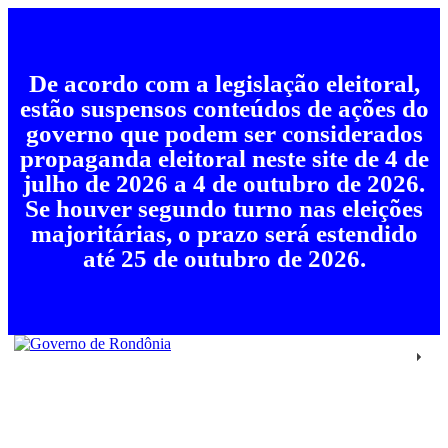
De acordo com a legislação eleitoral,
estão suspensos conteúdos de ações do
governo que podem ser considerados
propaganda eleitoral neste site de 4 de
julho de 2026 a 4 de outubro de 2026.
Se houver segundo turno nas eleições
majoritárias, o prazo será estendido
até 25 de outubro de 2026.