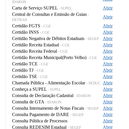
IDARON
Carta de Serviço SUPEL
Abrir
- SUPEL
Central de Consultas e Emissão de Guias
-
Abrir
DETRAN
Certidão FGTS
Abrir
- CGE
Certidão INSS
Abrir
- CGE
Certidão Negativa de Débitos Estaduais
Abrir
- SEGEP
Certidão Receita Estadual
Abrir
- CGE
Certidão Receita Federal
Abrir
- CGE
Certidão Receita Municipal(Porto Velho)
Abrir
- CGE
Certidão TCE
Abrir
- CGE
Certidão TJ
Abrir
- CGE
Certidão TSE
Abrir
- CGE
Chamada Pública - Alimentação Escolar
Abrir
- SEDUC
Conheça a SUPEL
Abrir
- SUPEL
Consulta de Declaração Cadastral
Abrir
- IDARON
Consulta de GTA
Abrir
- IDARON
Consulta Internamento de Notas Fiscais
Abrir
- SEGEP
Consulta Pagamento de DARE
Abrir
- SEGEP
Consulta Pública de Processos
Abrir
Consulta REDESIM Estadual
Abrir
- SEGEP