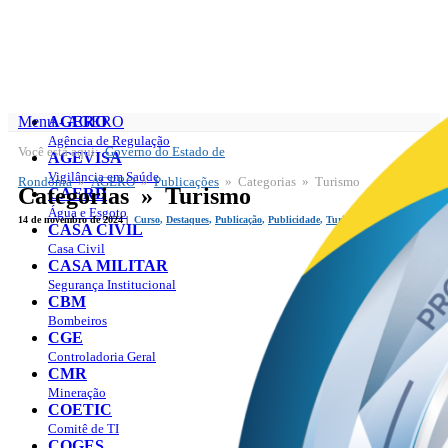
Menu - AGERO
AGERO
Agência de Regulação
Você está aqui:
Governo do Estado de
AGERO
AGEVISA
Publicações
Vigilância em Saúde
Rondônia
»
AGERO
»
Publicações
» Categorias » Turismo
Categorias » Turismo
CAERD
Água e Esgoto
14 de novembro de 2024 |
Curso
,
Destaques
,
Publicação
,
Publicidade
,
Turismo
CASA CIVIL
Casa Civil
CASA MILITAR
Segurança Institucional
CBM
Bombeiros
CGE
Controladoria Geral
CMR
Mineração
COETIC
Comitê de TI
COGES