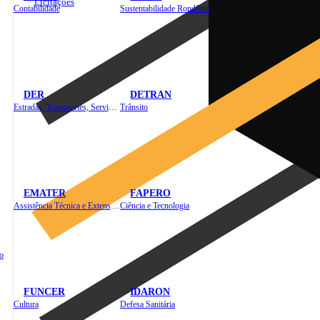
Licitações
Contabilidade
Sustentabilidade Rondônia
DER
DETRAN
Estradas, Transportes, Serviços Públicos
Trânsito
EMATER
FAPERO
Assistência Técnica e Extensão Rural
Ciência e Tecnologia
o
FUNCER
IDARON
Cultura
Defesa Sanitária