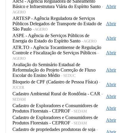
ARSI - Agência Reguladora de Saneamento
Básico e Infraestrutura Viária do Espírito Santo
Abrir
-
AGERO
ARTESP - Agência Reguladora de Serviços
Públicos Delegados de Transporte do Estado de
Abrir
São Paulo
- AGERO
ASPE - Agência de Serviços Públicos de
Abrir
Energia do Estado do Espírito Santo
- AGERO
ATR.TO - Agência Tocantinense de Regulação
Controle e Fiscalização de Serviços Públicos
Abrir
-
AGERO
Avaliação do Seminário Estadual de
Reformulação do Projeto Correção de Fluxo
Abrir
Escolar do Ensino Médio
- SEDUC
Bloqueio de CPF (Cadastro de Pessoa Física)
-
Abrir
JUCER
Cadastro Ambiental Rural de Rondônia - CAR
-
Abrir
SEDAM
Cadastro de Exploradores e Consumidores de
Abrir
Produtos Florestais - CEPROF
- SEDAM
Cadastro de Exploradores e Consumidores de
Abrir
Produtos Florestais - CEPROF
- SEDAM
Cadastro de propriedades produtoras de soja
-
Abrir