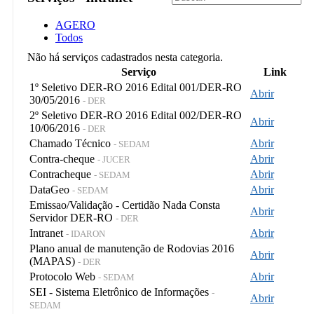
AGERO
Todos
Não há serviços cadastrados nesta categoria.
Serviço
Link
1º Seletivo DER-RO 2016 Edital 001/DER-RO
Abrir
30/05/2016
- DER
2º Seletivo DER-RO 2016 Edital 002/DER-RO
Abrir
10/06/2016
- DER
Chamado Técnico
Abrir
- SEDAM
Contra-cheque
Abrir
- JUCER
Contracheque
Abrir
- SEDAM
DataGeo
Abrir
- SEDAM
Emissao/Validação - Certidão Nada Consta
Abrir
Servidor DER-RO
- DER
Intranet
Abrir
- IDARON
Plano anual de manutenção de Rodovias 2016
Abrir
(MAPAS)
- DER
Protocolo Web
Abrir
- SEDAM
SEI - Sistema Eletrônico de Informações
-
Abrir
SEDAM