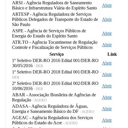
ARSI - Agência Reguladora de Saneamento
Abrir
Básico e Infraestrutura Viária do Espírito Santo
ARTESP - Agência Reguladora de Serviços
Públicos Delegados de Transporte do Estado de
Abrir
São Paulo
ASPE - Agência de Serviços Públicos de
Abrir
Energia do Estado do Espírito Santo
ATR.TO - Agência Tocantinense de Regulação
Abrir
Controle e Fiscalização de Serviços Públicos
Serviço
Link
1º Seletivo DER-RO 2016 Edital 001/DER-RO
Abrir
30/05/2016
- DER
1º Seletivo DER-RO 2018 Edital 001/DER-RO
-
Abrir
DER
2º Seletivo DER-RO 2016 Edital 002/DER-RO
Abrir
10/06/2016
- DER
ABAR - Associação Brasileira de Agências de
Abrir
Regulação
- AGERO
ADASA - Agência Reguladora de Águas,
Abrir
Energia e Saneamento Básico do DF
- AGERO
AGEAC - Agência Reguladora dos Serviços
Abrir
Públicos do Estado do Acre
- AGERO