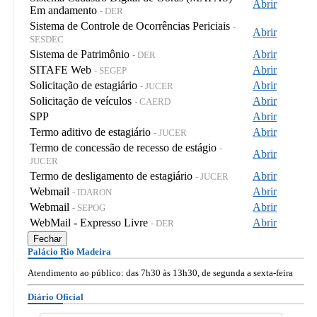
Abrir
Em andamento
- DER
Sistema de Controle de Ocorrências Periciais
-
Abrir
SESDEC
Sistema de Patrimônio
Abrir
- DER
SITAFE Web
Abrir
- SEGEP
Solicitação de estagiário
Abrir
- JUCER
Solicitação de veículos
Abrir
- CAERD
SPP
Abrir
Termo aditivo de estagiário
Abrir
- JUCER
Termo de concessão de recesso de estágio
-
Abrir
JUCER
Termo de desligamento de estagiário
Abrir
- JUCER
Webmail
Abrir
- IDARON
Webmail
Abrir
- SEPOG
WebMail - Expresso Livre
Abrir
- DER
Fechar
Palácio Rio Madeira
Atendimento ao público: das 7h30 às 13h30, de segunda a sexta-feira
Diário Oficial