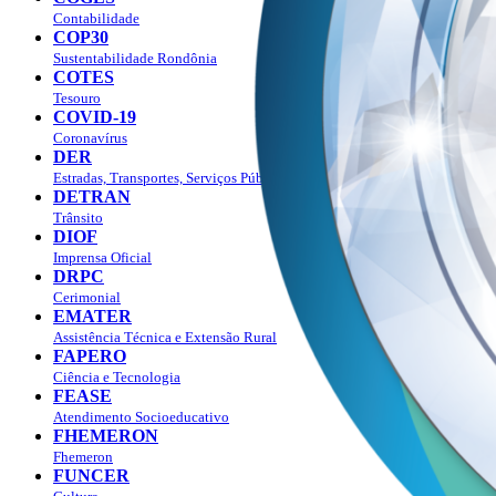
Contabilidade
COP30
Sustentabilidade Rondônia
COTES
Tesouro
COVID-19
Coronavírus
DER
Estradas, Transportes, Serviços Públicos
DETRAN
Trânsito
DIOF
Imprensa Oficial
DRPC
Cerimonial
EMATER
Assistência Técnica e Extensão Rural
FAPERO
Ciência e Tecnologia
FEASE
Atendimento Socioeducativo
FHEMERON
Fhemeron
FUNCER