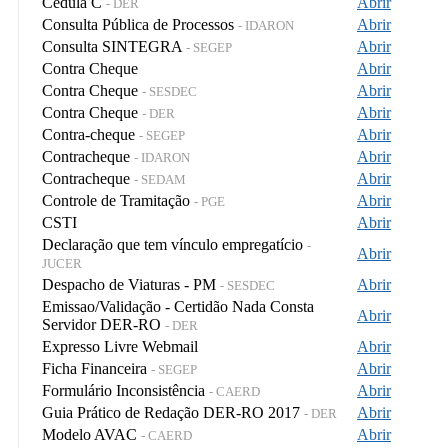
Cédula C
Abrir
- DER
Consulta Pública de Processos
Abrir
- IDARON
Consulta SINTEGRA
Abrir
- SEGEP
Contra Cheque
Abrir
Contra Cheque
Abrir
- SESDEC
Contra Cheque
Abrir
- DER
Contra-cheque
Abrir
- SEGEP
Contracheque
Abrir
- IDARON
Contracheque
Abrir
- SEDAM
Controle de Tramitação
Abrir
- PGE
CSTI
Abrir
Declaração que tem vínculo empregatício
-
Abrir
JUCER
Despacho de Viaturas - PM
Abrir
- SESDEC
Emissao/Validação - Certidão Nada Consta
Abrir
Servidor DER-RO
- DER
Expresso Livre Webmail
Abrir
Ficha Financeira
Abrir
- SEGEP
Formulário Inconsistência
Abrir
- CAERD
Guia Prático de Redação DER-RO 2017
Abrir
- DER
Modelo AVAC
Abrir
- CAERD