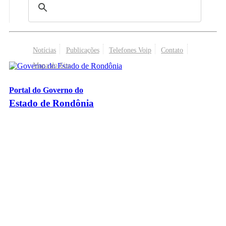
Notícias
Publicações
Telefones Voip
Contato
Mapa do Site
Portal do Governo do
Estado de Rondônia
Palácio Rio Madeira
- Av. Farquar, 2986 - Bairro Pedrinhas
CEP 76.801-470 - Porto Velho, RO
© 2026
Governo do Estado de Rondônia
Todos os Direitos Reservados