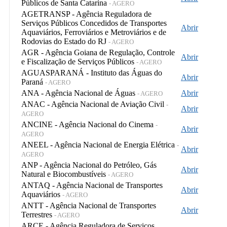
Públicos de Santa Catarina
- AGERO
AGETRANSP - Agência Reguladora de
Serviços Públicos Concedidos de Transportes
Abrir
Aquaviários, Ferroviários e Metroviários e de
Rodovias do Estado do RJ
- AGERO
AGR - Agência Goiana de Regulação, Controle
Abrir
e Fiscalização de Serviços Públicos
- AGERO
AGUASPARANÁ - Instituto das Águas do
Abrir
Paraná
- AGERO
ANA - Agência Nacional de Águas
Abrir
- AGERO
ANAC - Agência Nacional de Aviação Civil
-
Abrir
AGERO
ANCINE - Agência Nacional do Cinema
-
Abrir
AGERO
ANEEL - Agência Nacional de Energia Elétrica
-
Abrir
AGERO
ANP - Agência Nacional do Petróleo, Gás
Abrir
Natural e Biocombustíveis
- AGERO
ANTAQ - Agência Nacional de Transportes
Abrir
Aquaviários
- AGERO
ANTT - Agência Nacional de Transportes
Abrir
Terrestres
- AGERO
ARCE - Agência Reguladora de Serviços