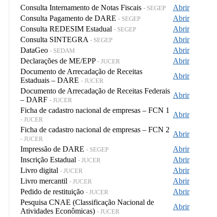
Consulta Internamento de Notas Fiscais
Abrir
- SEGEP
Consulta Pagamento de DARE
Abrir
- SEGEP
Consulta REDESIM Estadual
Abrir
- SEGEP
Consulta SINTEGRA
Abrir
- SEGEP
DataGeo
Abrir
- SEDAM
Declarações de ME/EPP
Abrir
- JUCER
Documento de Arrecadação de Receitas
Abrir
Estaduais – DARE
- JUCER
Documento de Arrecadação de Receitas Federais
Abrir
– DARF
- JUCER
Ficha de cadastro nacional de empresas – FCN 1
Abrir
- JUCER
Ficha de cadastro nacional de empresas – FCN 2
Abrir
- JUCER
Impressão de DARE
Abrir
- SEGEP
Inscrição Estadual
Abrir
- JUCER
Livro digital
Abrir
- JUCER
Livro mercantil
Abrir
- JUCER
Pedido de restituição
Abrir
- JUCER
Pesquisa CNAE (Classificação Nacional de
Abrir
Atividades Econômicas)
- JUCER