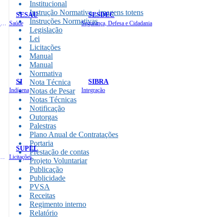
Institucional
Instrução Normativa - imagens totens
SESAU
SESDEC
Instruções Normativas
Planejamento, Orçamento e Gestão
Saúde
Segurança, Defesa e Cidadania
Legislação
Lei
Licitações
Manual
Manual
Normativa
SI
SIBRA
Nota Técnica
Indígena
Notas de Pesar
Integração
Notas Técnicas
Notificação
Outorgas
Palestras
Plano Anual de Contratações
Portaria
SUPEL
Prestação de contas
 de Gastos Públicos Administrativos
Licitações
Projeto Voluntariar
Publicação
Publicidade
PVSA
Receitas
Regimento interno
Relatório