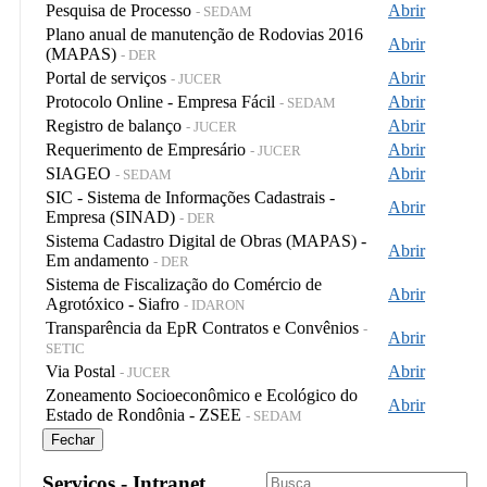
Pesquisa de Processo
Abrir
- SEDAM
Plano anual de manutenção de Rodovias 2016
Abrir
(MAPAS)
- DER
Portal de serviços
Abrir
- JUCER
Protocolo Online - Empresa Fácil
Abrir
- SEDAM
Registro de balanço
Abrir
- JUCER
Requerimento de Empresário
Abrir
- JUCER
SIAGEO
Abrir
- SEDAM
SIC - Sistema de Informações Cadastrais -
Abrir
Empresa (SINAD)
- DER
Sistema Cadastro Digital de Obras (MAPAS) -
Abrir
Em andamento
- DER
Sistema de Fiscalização do Comércio de
Abrir
Agrotóxico - Siafro
- IDARON
Transparência da EpR Contratos e Convênios
-
Abrir
SETIC
Via Postal
Abrir
- JUCER
Zoneamento Socioeconômico e Ecológico do
Abrir
Estado de Rondônia - ZSEE
- SEDAM
Fechar
Serviços - Intranet