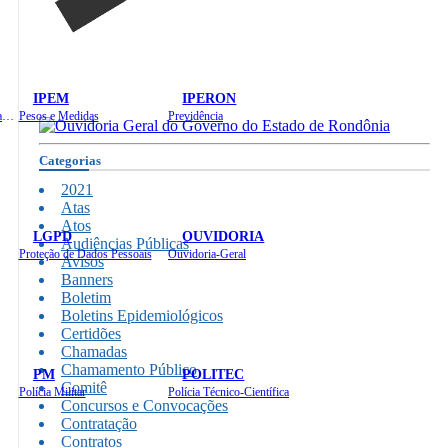
IPEM
IPERON
Instituto de Educação em Saúde Pública
Pesos e Medidas
Previdência
Categorias
2021
Atas
Atos
LGPD
OUVIDORIA
Audiências Públicas
Proteção de Dados Pessoais
Ouvidoria-Geral
Avisos
Banners
Boletim
Boletins Epidemiológicos
Certidões
Chamadas
Chamamento Público
PM
POLITEC
Comitê
Polícia Militar
Polícia Técnico-Científica
Concursos e Convocações
Contratação
Contratos