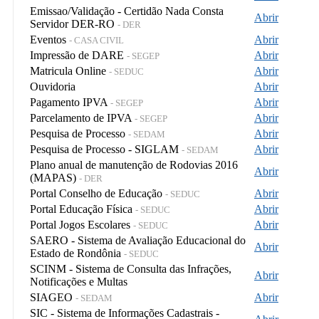
Emissao/Validação - Certidão Nada Consta
Abrir
Servidor DER-RO
- DER
Eventos
Abrir
- CASA CIVIL
Impressão de DARE
Abrir
- SEGEP
Matricula Online
Abrir
- SEDUC
Ouvidoria
Abrir
Pagamento IPVA
Abrir
- SEGEP
Parcelamento de IPVA
Abrir
- SEGEP
Pesquisa de Processo
Abrir
- SEDAM
Pesquisa de Processo - SIGLAM
Abrir
- SEDAM
Plano anual de manutenção de Rodovias 2016
Abrir
(MAPAS)
- DER
Portal Conselho de Educação
Abrir
- SEDUC
Portal Educação Física
Abrir
- SEDUC
Portal Jogos Escolares
Abrir
- SEDUC
SAERO - Sistema de Avaliação Educacional do
Abrir
Estado de Rondônia
- SEDUC
SCINM - Sistema de Consulta das Infrações,
Abrir
Notificações e Multas
SIAGEO
Abrir
- SEDAM
SIC - Sistema de Informações Cadastrais -