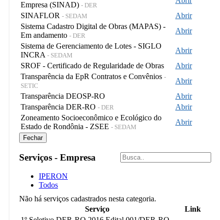
Abrir
Empresa (SINAD)
- DER
SINAFLOR
Abrir
- SEDAM
Sistema Cadastro Digital de Obras (MAPAS) -
Abrir
Em andamento
- DER
Sistema de Gerenciamento de Lotes - SIGLO
Abrir
INCRA
- SEDAM
SROF - Certificado de Regularidade de Obras
Abrir
Transparência da EpR Contratos e Convênios
-
Abrir
SETIC
Transparência DEOSP-RO
Abrir
Transparência DER-RO
Abrir
- DER
Zoneamento Socioeconômico e Ecológico do
Abrir
Estado de Rondônia - ZSEE
- SEDAM
Fechar
Serviços - Empresa
IPERON
Todos
Não há serviços cadastrados nesta categoria.
Serviço
Link
1º Seletivo DER-RO 2016 Edital 001/DER-RO