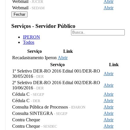
Webmail
Abrir
- JUCER
Webmail
Abrir
- SEDAM
Fechar
Serviços - Servidor Público
IPERON
Todos
Serviço
Link
Recadastramento Iperon
Abrir
Serviço
Link
1º Seletivo DER-RO 2016 Edital 001/DER-RO
Abrir
30/05/2016
- DER
2º Seletivo DER-RO 2016 Edital 002/DER-RO
Abrir
10/06/2016
- DER
Cédula C
Abrir
- SEGEP
Cédula C
Abrir
- DER
Consulta Pública de Processos
Abrir
- IDARON
Consulta SINTEGRA
Abrir
- SEGEP
Contra Cheque
Abrir
Contra Cheque
Abrir
- SESDEC