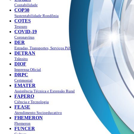
Contabilidade
COP30
Sustentabilidade Rondônia
COTES
Tesouro
COVID-19
Coronavírus
DER
Estradas, Transportes, Serviços Públicos
DETRAN
Trânsito
DIOF
Imprensa Oficial
DRPC
Cerimonial
EMATER
Assistência Técnica e Extensão Rural
FAPERO
Ciência e Tecnologia
FEASE
Atendimento Socioeducativo
FHEMERON
Fhemeron
FUNCER