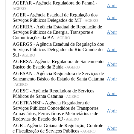
AGEPAR - Agência Reguladora do Paraná
-
Abrir
AGERO
AGER - Agência Estadual de Regulação dos
Abrir
Serviços Públicos Delegados do MT
- AGERO
AGERBA - Agência Estadual de Regulação de
Serviços Públicos de Energia, Transporte e
Abrir
Comunicações da BA
- AGERO
AGERGS - Agência Estadual de Regulação dos
Serviços Públicos Delegados do Rio Grande do
Abrir
Sul
- AGERO
AGERSA- Agência Reguladora de Saneamento
Abrir
Básico do Estado da Bahia
- AGERO
AGESAN - Agência Reguladora de Serviços de
Saneamento Básico do Estado de Santa Catarina
Abrir
- AGERO
AGESC - Agência Reguladora de Serviços
Abrir
Públicos de Santa Catarina
- AGERO
AGETRANSP - Agência Reguladora de
Serviços Públicos Concedidos de Transportes
Abrir
Aquaviários, Ferroviários e Metroviários e de
Rodovias do Estado do RJ
- AGERO
AGR - Agência Goiana de Regulação, Controle
Abrir
e Fiscalização de Serviços Públicos
- AGERO