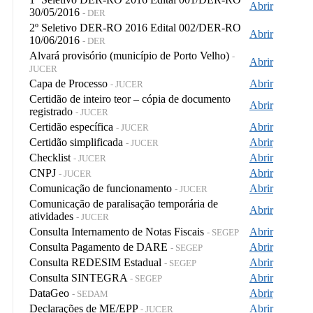
Abrir
30/05/2016
- DER
2º Seletivo DER-RO 2016 Edital 002/DER-RO
Abrir
10/06/2016
- DER
Alvará provisório (município de Porto Velho)
-
Abrir
JUCER
Capa de Processo
Abrir
- JUCER
Certidão de inteiro teor – cópia de documento
Abrir
registrado
- JUCER
Certidão específica
Abrir
- JUCER
Certidão simplificada
Abrir
- JUCER
Checklist
Abrir
- JUCER
CNPJ
Abrir
- JUCER
Comunicação de funcionamento
Abrir
- JUCER
Comunicação de paralisação temporária de
Abrir
atividades
- JUCER
Consulta Internamento de Notas Fiscais
Abrir
- SEGEP
Consulta Pagamento de DARE
Abrir
- SEGEP
Consulta REDESIM Estadual
Abrir
- SEGEP
Consulta SINTEGRA
Abrir
- SEGEP
DataGeo
Abrir
- SEDAM
Declarações de ME/EPP
Abrir
- JUCER