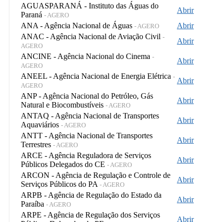
AGUASPARANÁ - Instituto das Águas do
Abrir
Paraná
- AGERO
ANA - Agência Nacional de Águas
Abrir
- AGERO
ANAC - Agência Nacional de Aviação Civil
-
Abrir
AGERO
ANCINE - Agência Nacional do Cinema
-
Abrir
AGERO
ANEEL - Agência Nacional de Energia Elétrica
-
Abrir
AGERO
ANP - Agência Nacional do Petróleo, Gás
Abrir
Natural e Biocombustíveis
- AGERO
ANTAQ - Agência Nacional de Transportes
Abrir
Aquaviários
- AGERO
ANTT - Agência Nacional de Transportes
Abrir
Terrestres
- AGERO
ARCE - Agência Reguladora de Serviços
Abrir
Públicos Delegados do CE
- AGERO
ARCON - Agência de Regulação e Controle de
Abrir
Serviços Públicos do PA
- AGERO
ARPB - Agência de Regulação do Estado da
Abrir
Paraíba
- AGERO
ARPE - Agência de Regulação dos Serviços
Abrir