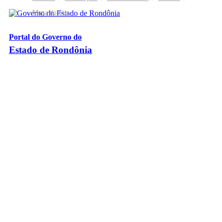
Mapa do Site
Portal do Governo do
Estado de Rondônia
Palácio Rio Madeira
- Av. Farquar, 2986 - Bairro Pedrinhas
CEP 76.801-470 - Porto Velho, RO
© 2026
Governo do Estado de Rondônia
Todos os Direitos Reservados