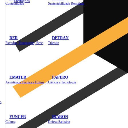
Licitações
Contabilidade
Sustentabilidade Rondônia
DER
DETRAN
Estradas, Transportes, Serviços Públicos
Trânsito
EMATER
FAPERO
Assistência Técnica e Extensão Rural
Ciência e Tecnologia
o
FUNCER
IDARON
Cultura
Defesa Sanitária