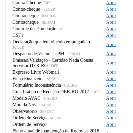
Contra Cheque
Abrir
- DER
Contra-cheque
Abrir
- SEGEP
Contracheque
Abrir
- IDARON
Contracheque
Abrir
- SEDAM
Controle de Tramitação
Abrir
- PGE
CSTI
Abrir
Declaração que tem vínculo empregatício
-
Abrir
JUCER
Despacho de Viaturas - PM
Abrir
- SESDEC
Emissao/Validação - Certidão Nada Consta
Abrir
Servidor DER-RO
- DER
Expresso Livre Webmail
Abrir
Ficha Financeira
Abrir
- SEGEP
Formulário Inconsistência
Abrir
- CAERD
Guia Prático de Redação DER-RO 2017
Abrir
- DER
Modelo AVAC
Abrir
- CAERD
Morada Nova
Abrir
- SEAS
Observatorio
Abrir
- SESDEC
Ordem de Serviço
Abrir
- SESAU
Ordem de Serviço
Abrir
Plano anual de manutenção de Rodovias 2016