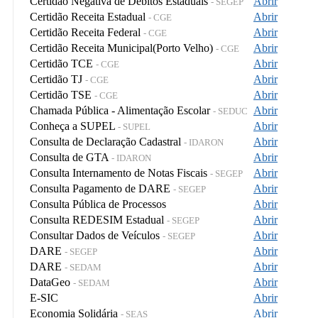
Certidão Negativa de Débitos Estaduais
Abrir
- SEGEP
Certidão Receita Estadual
Abrir
- CGE
Certidão Receita Federal
Abrir
- CGE
Certidão Receita Municipal(Porto Velho)
Abrir
- CGE
Certidão TCE
Abrir
- CGE
Certidão TJ
Abrir
- CGE
Certidão TSE
Abrir
- CGE
Chamada Pública - Alimentação Escolar
Abrir
- SEDUC
Conheça a SUPEL
Abrir
- SUPEL
Consulta de Declaração Cadastral
Abrir
- IDARON
Consulta de GTA
Abrir
- IDARON
Consulta Internamento de Notas Fiscais
Abrir
- SEGEP
Consulta Pagamento de DARE
Abrir
- SEGEP
Consulta Pública de Processos
Abrir
Consulta REDESIM Estadual
Abrir
- SEGEP
Consultar Dados de Veículos
Abrir
- SEGEP
DARE
Abrir
- SEGEP
DARE
Abrir
- SEDAM
DataGeo
Abrir
- SEDAM
E-SIC
Abrir
Economia Solidária
Abrir
- SEAS