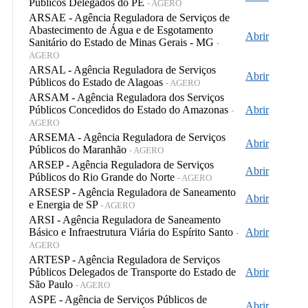
Públicos Delegados do PE
- AGERO
ARSAE - Agência Reguladora de Serviços de
Abastecimento de Água e de Esgotamento
Abrir
Sanitário do Estado de Minas Gerais - MG
-
AGERO
ARSAL - Agência Reguladora de Serviços
Abrir
Públicos do Estado de Alagoas
- AGERO
ARSAM - Agência Reguladora dos Serviços
Públicos Concedidos do Estado do Amazonas
Abrir
-
AGERO
ARSEMA - Agência Reguladora de Serviços
Abrir
Públicos do Maranhão
- AGERO
ARSEP - Agência Reguladora de Serviços
Abrir
Públicos do Rio Grande do Norte
- AGERO
ARSESP - Agência Reguladora de Saneamento
Abrir
e Energia de SP
- AGERO
ARSI - Agência Reguladora de Saneamento
Básico e Infraestrutura Viária do Espírito Santo
Abrir
-
AGERO
ARTESP - Agência Reguladora de Serviços
Públicos Delegados de Transporte do Estado de
Abrir
São Paulo
- AGERO
ASPE - Agência de Serviços Públicos de
Abrir