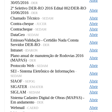
Abrir
30/05/2016
- DER
2º Seletivo DER-RO 2016 Edital 002/DER-RO
Abrir
10/06/2016
- DER
Chamado Técnico
Abrir
- SEDAM
Contra-cheque
Abrir
- JUCER
Contracheque
Abrir
- SEDAM
DataGeo
Abrir
- SEDAM
Emissao/Validação - Certidão Nada Consta
Abrir
Servidor DER-RO
- DER
Intranet
Abrir
- IDARON
Plano anual de manutenção de Rodovias 2016
Abrir
(MAPAS)
- DER
Protocolo Web
Abrir
- SEDAM
SEI - Sistema Eletrônico de Informações
-
Abrir
SEDAM
SIAOF
Abrir
- SEPOG
SIGATER
Abrir
- EMATER
SIGLAM
Abrir
- SEDAM
Sistema Cadastro Digital de Obras (MAPAS) -
Abrir
Em andamento
- DER
Webmail
Abrir
- CAERD