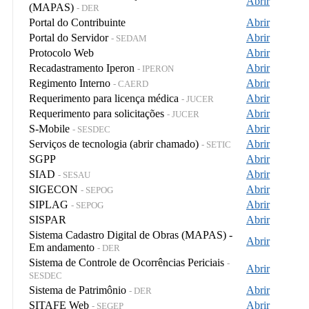
Abrir
(MAPAS)
- DER
Portal do Contribuinte
Abrir
Portal do Servidor
Abrir
- SEDAM
Protocolo Web
Abrir
Recadastramento Iperon
Abrir
- IPERON
Regimento Interno
Abrir
- CAERD
Requerimento para licença médica
Abrir
- JUCER
Requerimento para solicitações
Abrir
- JUCER
S-Mobile
Abrir
- SESDEC
Serviços de tecnologia (abrir chamado)
Abrir
- SETIC
SGPP
Abrir
SIAD
Abrir
- SESAU
SIGECON
Abrir
- SEPOG
SIPLAG
Abrir
- SEPOG
SISPAR
Abrir
Sistema Cadastro Digital de Obras (MAPAS) -
Abrir
Em andamento
- DER
Sistema de Controle de Ocorrências Periciais
-
Abrir
SESDEC
Sistema de Patrimônio
Abrir
- DER
SITAFE Web
Abrir
- SEGEP