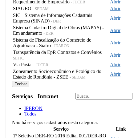
Requerimento de Empresário
Abrir
- JUCER
SIAGEO
Abrir
- SEDAM
SIC - Sistema de Informações Cadastrais -
Abrir
Empresa (SINAD)
- DER
Sistema Cadastro Digital de Obras (MAPAS) -
Abrir
Em andamento
- DER
Sistema de Fiscalização do Comércio de
Abrir
Agrotóxico - Siafro
- IDARON
Transparência da EpR Contratos e Convênios
-
Abrir
SETIC
Via Postal
Abrir
- JUCER
Zoneamento Socioeconômico e Ecológico do
Abrir
Estado de Rondônia - ZSEE
- SEDAM
Fechar
Serviços - Intranet
IPERON
Todos
Não há serviços cadastrados nesta categoria.
Serviço
Link
1º Seletivo DER-RO 2016 Edital 001/DER-RO