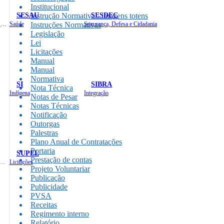
Institucional
SESAU
SESDEC
Instrução Normativa - imagens totens
Planejamento, Orçamento e Gestão
Saúde
Instruções Normativas
Segurança, Defesa e Cidadania
Legislação
Lei
Licitações
Manual
Manual
Normativa
SI
SIBRA
Nota Técnica
Indígena
Integração
Notas de Pesar
Notas Técnicas
Notificação
Outorgas
Palestras
Plano Anual de Contratações
Portaria
SUPEL
Prestação de contas
 de Gastos Públicos Administrativos
Licitações
Projeto Voluntariar
Publicação
Publicidade
PVSA
Receitas
Regimento interno
Relatório