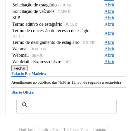
Solicitação de estagiário
Abrir
- JUCER
Solicitação de veículos
Abrir
- CAERD
SPP
Abrir
Termo aditivo de estagiário
Abrir
- JUCER
Termo de concessão de recesso de estágio
-
Abrir
JUCER
Termo de desligamento de estagiário
Abrir
- JUCER
Webmail
Abrir
- IDARON
Webmail
Abrir
- SEPOG
WebMail - Expresso Livre
Abrir
- DER
Fechar
Palácio Rio Madeira
Atendimento ao público: das 7h30 às 13h30, de segunda a sexta-feira
Diário Oficial
Notícias
Publicações
Telefones Voip
Contato