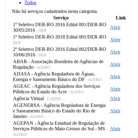
Todos
Não há serviços cadastrados nesta categoria.
Serviço
Link
1º Seletivo DER-RO 2016 Edital 001/DER-RO
Abrir
30/05/2016
- DER
1º Seletivo DER-RO 2018 Edital 001/DER-RO
-
Abrir
DER
2º Seletivo DER-RO 2016 Edital 002/DER-RO
Abrir
10/06/2016
- DER
ABAR - Associação Brasileira de Agências de
Abrir
Regulação
- AGERO
ADASA - Agência Reguladora de Águas,
Abrir
Energia e Saneamento Básico do DF
- AGERO
AGEAC - Agência Reguladora dos Serviços
Abrir
Públicos do Estado do Acre
- AGERO
Agência Virtual
Abrir
- CAERD
AGENERSA - Agência Reguladora de Energia
e Saneamento Básico do Estado do Rio de
Abrir
Janeiro
- AGERO
AGEPAN - Agência Estadual de Regulação de
Serviços Públicos do Mato Grosso do Sul - MS
Abrir
-
AGERO