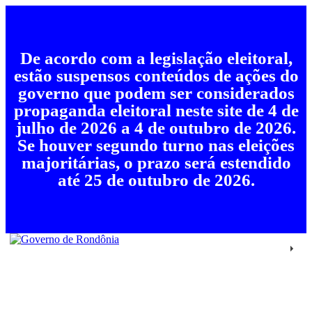
De acordo com a legislação eleitoral,
estão suspensos conteúdos de ações do
governo que podem ser considerados
propaganda eleitoral neste site de 4 de
julho de 2026 a 4 de outubro de 2026.
Se houver segundo turno nas eleições
majoritárias, o prazo será estendido
até 25 de outubro de 2026.