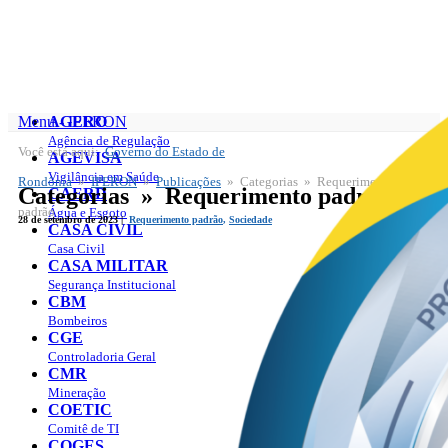
Menu - IPERON
AGERO
Agência de Regulação
Você está aqui:
Governo do Estado de
IPERON
AGEVISA
Publicações
Vigilância em Saúde
Rondônia
»
IPERON
»
Publicações
» Categorias » Requerimento
Categorias » Requerimento padrão
CAERD
padrão
Água e Esgoto
28 de setembro de 2023 |
Requerimento padrão
,
Sociedade
CASA CIVIL
Casa Civil
CASA MILITAR
Segurança Institucional
CBM
Bombeiros
CGE
Controladoria Geral
CMR
Mineração
COETIC
Comitê de TI
COGES