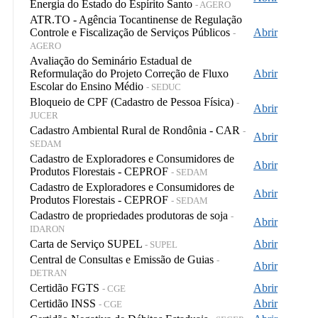
Energia do Estado do Espírito Santo
- AGERO
ATR.TO - Agência Tocantinense de Regulação
Controle e Fiscalização de Serviços Públicos
Abrir
-
AGERO
Avaliação do Seminário Estadual de
Reformulação do Projeto Correção de Fluxo
Abrir
Escolar do Ensino Médio
- SEDUC
Bloqueio de CPF (Cadastro de Pessoa Física)
-
Abrir
JUCER
Cadastro Ambiental Rural de Rondônia - CAR
-
Abrir
SEDAM
Cadastro de Exploradores e Consumidores de
Abrir
Produtos Florestais - CEPROF
- SEDAM
Cadastro de Exploradores e Consumidores de
Abrir
Produtos Florestais - CEPROF
- SEDAM
Cadastro de propriedades produtoras de soja
-
Abrir
IDARON
Carta de Serviço SUPEL
Abrir
- SUPEL
Central de Consultas e Emissão de Guias
-
Abrir
DETRAN
Certidão FGTS
Abrir
- CGE
Certidão INSS
Abrir
- CGE