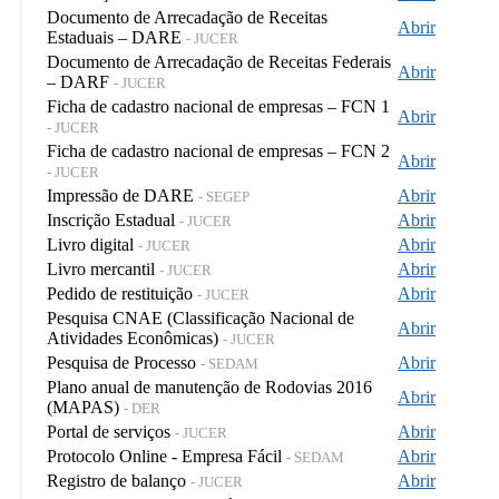
Documento de Arrecadação de Receitas
Abrir
Estaduais – DARE
- JUCER
Documento de Arrecadação de Receitas Federais
Abrir
– DARF
- JUCER
Ficha de cadastro nacional de empresas – FCN 1
Abrir
- JUCER
Ficha de cadastro nacional de empresas – FCN 2
Abrir
- JUCER
Impressão de DARE
Abrir
- SEGEP
Inscrição Estadual
Abrir
- JUCER
Livro digital
Abrir
- JUCER
Livro mercantil
Abrir
- JUCER
Pedido de restituição
Abrir
- JUCER
Pesquisa CNAE (Classificação Nacional de
Abrir
Atividades Econômicas)
- JUCER
Pesquisa de Processo
Abrir
- SEDAM
Plano anual de manutenção de Rodovias 2016
Abrir
(MAPAS)
- DER
Portal de serviços
Abrir
- JUCER
Protocolo Online - Empresa Fácil
Abrir
- SEDAM
Registro de balanço
Abrir
- JUCER