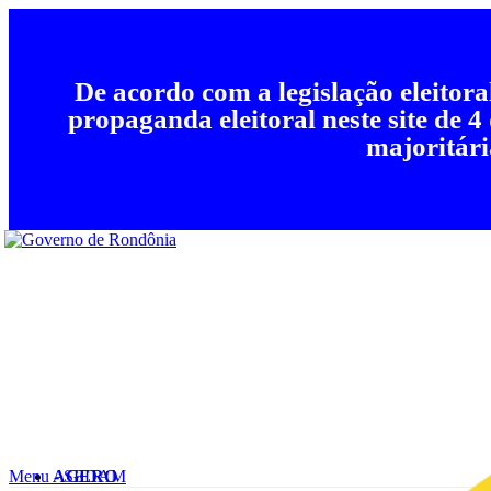
De acordo com a legislação eleitor
propaganda eleitoral neste site de 4
majoritári
Menu - SEDAM
AGERO