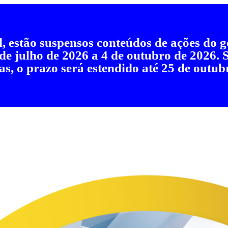
al, estão suspensos conteúdos de ações do
 de julho de 2026 a 4 de outubro de 2026.
as, o prazo será estendido até 25 de outub