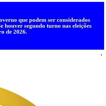
 governo que podem ser considerados
 Se houver segundo turno nas eleições
ro de 2026.