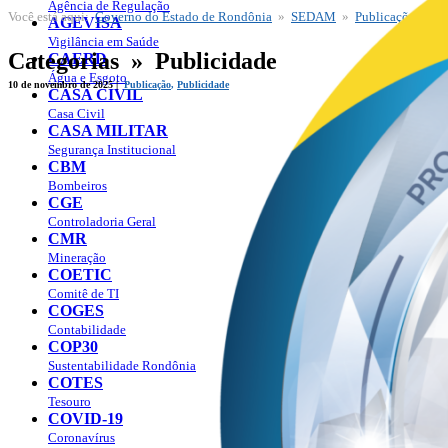
Agência de Regulação
Você está aqui:
Governo do Estado de Rondônia
»
SEDAM
»
Publicações
» Ca
SEDAM
AGEVISA
Publicações
Vigilância em Saúde
Categorias » Publicidade
CAERD
Água e Esgoto
10 de novembro de 2025 |
Publicação
,
Publicidade
CASA CIVIL
Casa Civil
CASA MILITAR
Segurança Institucional
CBM
Bombeiros
CGE
Controladoria Geral
CMR
Mineração
COETIC
Comitê de TI
COGES
Contabilidade
COP30
Sustentabilidade Rondônia
COTES
Tesouro
COVID-19
Coronavírus