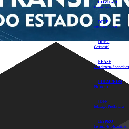
COVID-19
Coronavírus
DIOF
Imprensa Oficial
DRPC
Cerimonial
FEASE
Atendimento Socioeducat
FHEMERON
Fhemeron
IDEP
Educação Profissional
IESPRO