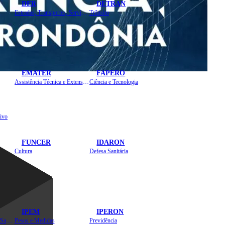
DER
DETRAN
Estradas, Transportes, Serviços Públicos
Trânsito
EMATER
FAPERO
Assistência Técnica e Extensão Rural
Ciência e Tecnologia
ivo
FUNCER
IDARON
Cultura
Defesa Sanitária
IPEM
IPERON
Instituto de Educação em Saúde Pública
Pesos e Medidas
Previdência