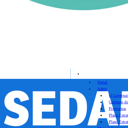
Portal
Portal
Sobre
O Governa
Gabinete d
Programas
Plano Estr
Plano Estr