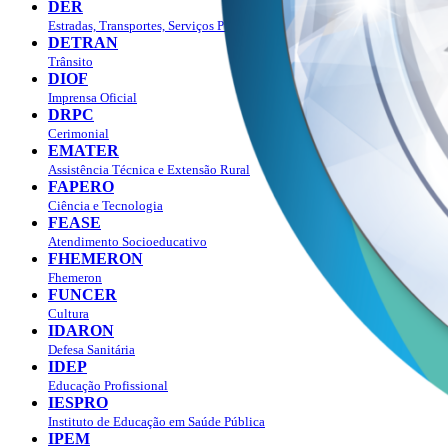
DER
Estradas, Transportes, Serviços Públicos
DETRAN
Trânsito
DIOF
Imprensa Oficial
DRPC
Cerimonial
EMATER
Assistência Técnica e Extensão Rural
FAPERO
Ciência e Tecnologia
FEASE
Atendimento Socioeducativo
FHEMERON
Fhemeron
FUNCER
Cultura
IDARON
Defesa Sanitária
IDEP
Educação Profissional
IESPRO
Instituto de Educação em Saúde Pública
IPEM