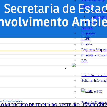
Manual da marca
Agenda
Ver a agend
Como agen
Publicações
Notícias
Empregos
LGPD
Contato
Perguntas Frequen
Combate aos Incên
PAV
A
Lei de Acesso a I
Solicitar Informaç
e-SIC
ia
,
Serviço
,
Sociedade
Portal da Transpar
MUNICÍPIO DE ITAPUÃ DO OESTE /RO - INSCRIÇÕES: 04