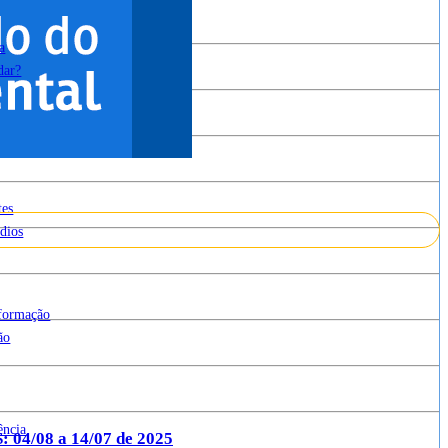
a
dar?
tes
dios
cesso à Informação
nformação
ão
ência
/08 a 14/07 de 2025