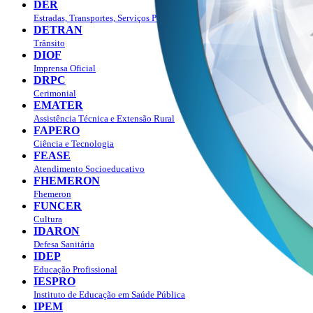
DER
Estradas, Transportes, Serviços Públicos
DETRAN
Trânsito
DIOF
Imprensa Oficial
DRPC
Cerimonial
EMATER
Assistência Técnica e Extensão Rural
FAPERO
Ciência e Tecnologia
FEASE
Atendimento Socioeducativo
FHEMERON
Fhemeron
FUNCER
Cultura
IDARON
Defesa Sanitária
IDEP
Educação Profissional
IESPRO
Instituto de Educação em Saúde Pública
IPEM