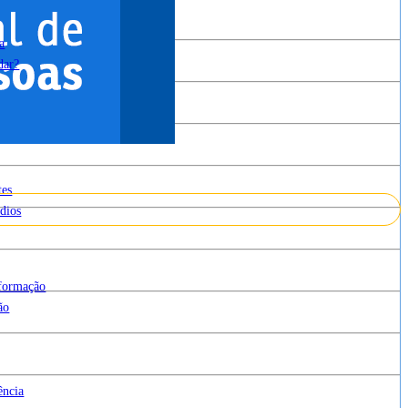
a
dar?
tes
dios
cesso à Informação
nformação
ão
ência