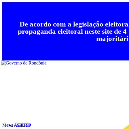
De acordo com a legislação eleitor
propaganda eleitoral neste site de 4
majoritári
Menu - SEGEP
AGERO