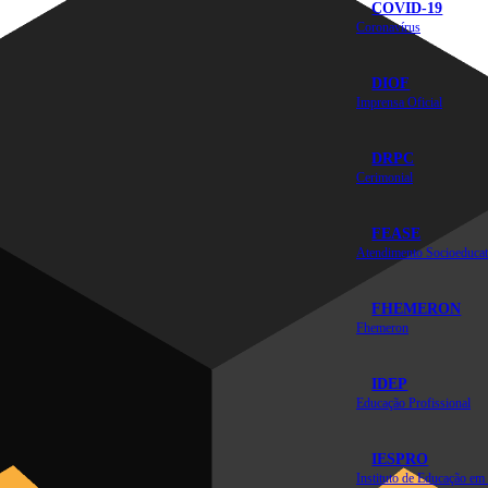
COVID-19
Coronavírus
DIOF
Imprensa Oficial
DRPC
Cerimonial
FEASE
Atendimento Socioeducat
FHEMERON
Fhemeron
IDEP
Educação Profissional
IESPRO