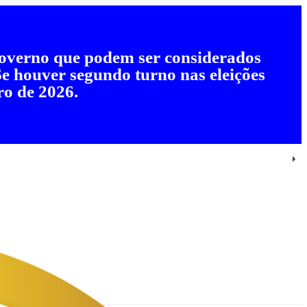
 governo que podem ser considerados
 Se houver segundo turno nas eleições
ro de 2026.