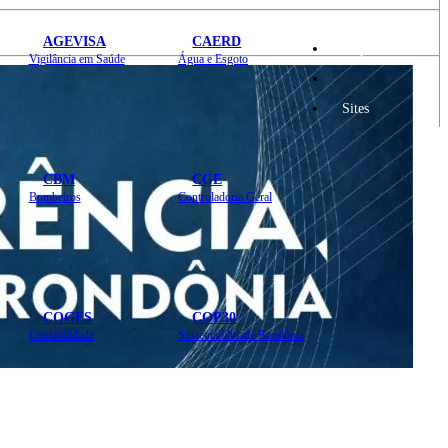
AGEVISA
CAERD
Mapa do Site
Vigilância em Saúde
Água e Esgoto
Sites
CBM
CGE
Bombeiros
Controladoria Geral
COGES
COP30
Contabilidade
Sustentabilidade Rondônia