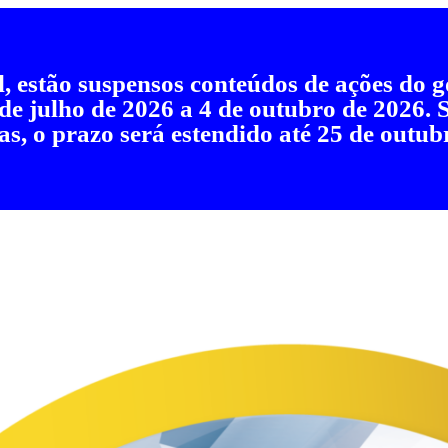
al, estão suspensos conteúdos de ações do
 de julho de 2026 a 4 de outubro de 2026.
as, o prazo será estendido até 25 de outub