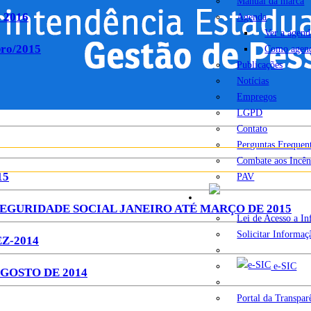
Manual da marca
e 2016
Agenda
Ver a agend
bro/2015
Como agen
Publicações
Notícias
Empregos
LGPD
Contato
Perguntas Frequen
Combate aos Incên
15
PAV
A
GURIDADE SOCIAL JANEIRO ATÉ MARÇO DE 2015
Lei de Acesso a I
Solicitar Informaç
Z-2014
e-SIC
GOSTO DE 2014
Portal da Transpar