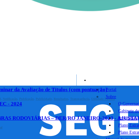
Portal
iminar da Avaliação de Títulos (com pontuação)
Portal
Sobre
l
,
Notificação
,
Publicação
,
Publicidade
,
Resultados
,
Transparência
,
Utilidade Pública
C - 2024
O Governa
Gabinete d
RAS RODOVIÁRIAS – DER/RO JANEIRO-2023 - AJUSTA
Programas
Plano Estr
al
Plano Estr