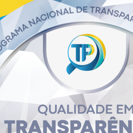
egorias » Demonstrativo
ação
,
Resultados