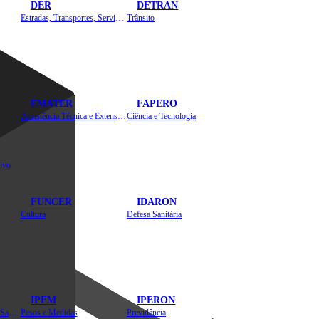
DER
DETRAN
Estradas, Transportes, Serviços Públicos
Trânsito
EMATER
FAPERO
Assistência Técnica e Extensão Rural
Ciência e Tecnologia
ivo
FUNCER
IDARON
Cultura
Defesa Sanitária
IPEM
IPERON
Instituto de Educação em Saúde Pública
Pesos e Medidas
Previdência