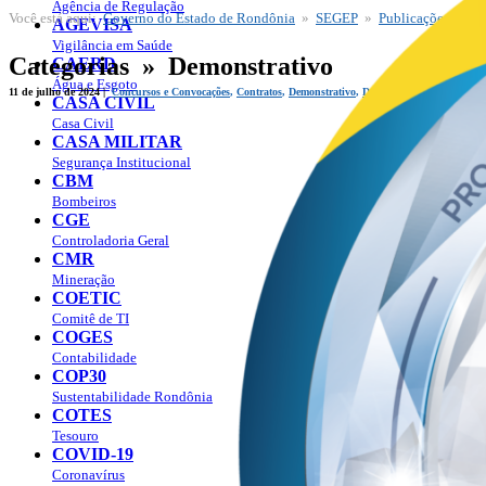
Agência de Regulação
Você está aqui:
Governo do Estado de Rondônia
»
SEGEP
»
Publicações
» Cat
SEGEP
AGEVISA
Publicações
Vigilância em Saúde
Categorias » Demonstrativo
CAERD
Água e Esgoto
11 de julho de 2024 |
Concursos e Convocações
,
Contratos
,
Demonstrativo
,
Destaques
,
Edital
,
Public
CASA CIVIL
Casa Civil
CASA MILITAR
Segurança Institucional
CBM
Bombeiros
CGE
Controladoria Geral
CMR
Mineração
COETIC
Comitê de TI
COGES
Contabilidade
COP30
Sustentabilidade Rondônia
COTES
Tesouro
COVID-19
Coronavírus