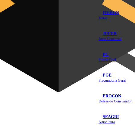
ITERON
Terras
JUCER
Junta Comercial
PC
Polícia Civil
PGE
Procuradoria Geral
PROCON
Defesa do Consumidor
SEAGRI
Agricultura