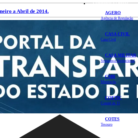
Secretarias e Órgãos
eiro a Abril de 2014.
AGERO
Agência de Regulação
CASA CIVIL
Casa Civil
CASA MILITAR
Segurança Institucional
CMR
Mineração
COETIC
Comitê de TI
COTES
Tesouro