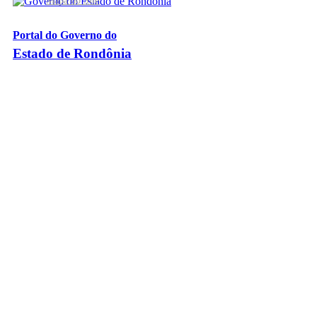
Mapa do Site
Portal do Governo do
Estado de Rondônia
Palácio Rio Madeira
- Av. Farquar, 2986 - Bairro Pedrinhas
CEP 76.801-470 - Porto Velho, RO
© 2026
Governo do Estado de Rondônia
Todos os Direitos Reservados