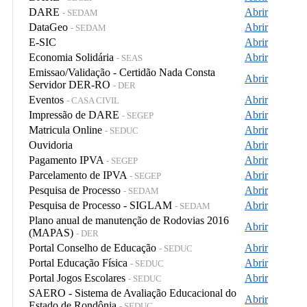
DARE
Abrir
- SEDAM
DataGeo
Abrir
- SEDAM
E-SIC
Abrir
Economia Solidária
Abrir
- SEAS
Emissao/Validação - Certidão Nada Consta
Abrir
Servidor DER-RO
- DER
Eventos
Abrir
- CASA CIVIL
Impressão de DARE
Abrir
- SEGEP
Matricula Online
Abrir
- SEDUC
Ouvidoria
Abrir
Pagamento IPVA
Abrir
- SEGEP
Parcelamento de IPVA
Abrir
- SEGEP
Pesquisa de Processo
Abrir
- SEDAM
Pesquisa de Processo - SIGLAM
Abrir
- SEDAM
Plano anual de manutenção de Rodovias 2016
Abrir
(MAPAS)
- DER
Portal Conselho de Educação
Abrir
- SEDUC
Portal Educação Física
Abrir
- SEDUC
Portal Jogos Escolares
Abrir
- SEDUC
SAERO - Sistema de Avaliação Educacional do
Abrir
Estado de Rondônia
- SEDUC