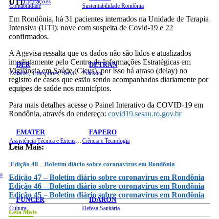
Licitações
UTI
Contabilidade
Sustentabilidade Rondônia
Em Rondônia, há 31 pacientes internados na Unidade de Terapia
Intensiva (UTI); nove com suspeita de Covid-19 e 22
confirmados.
A Agevisa ressalta que os dados não são lidos e atualizados
imediatamente pelo Centro de Informações Estratégicas em
DER
DETRAN
Vigilância em Saúde (Cievs), por isso há atraso (delay) no
Estradas, Transportes, Serviços Públicos
Trânsito
registro de casos que estão sendo acompanhados diariamente por
equipes de saúde nos municípios.
Para mais detalhes acesse o Painel Interativo da COVID-19 em
Rondônia, através do endereço:
covid19.sesau.ro.gov.br
EMATER
FAPERO
Assistência Técnica e Extensão Rural
Ciência e Tecnologia
Leia Mais:
Edição 48 – Boletim diário sobre coronavírus em Rondônia
o
Edição 47 – Boletim diário sobre coronavírus em Rondônia
Edição 46 – Boletim diário sobre coronavírus em Rondônia
Edição 45 – Boletim diário sobre coronavírus em Rondônia
FUNCER
IDARON
Cultura
Defesa Sanitária
Leia Mais