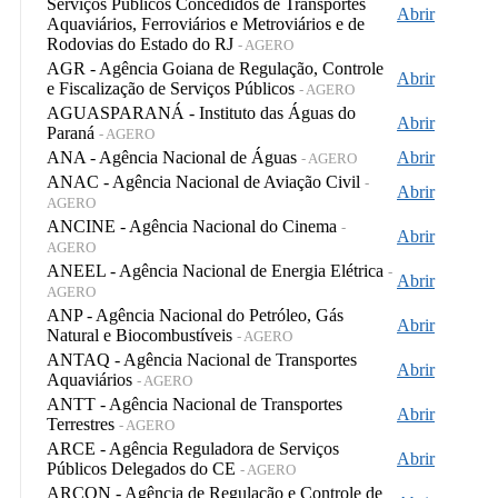
Serviços Públicos Concedidos de Transportes
Abrir
Aquaviários, Ferroviários e Metroviários e de
Rodovias do Estado do RJ
- AGERO
AGR - Agência Goiana de Regulação, Controle
Abrir
e Fiscalização de Serviços Públicos
- AGERO
AGUASPARANÁ - Instituto das Águas do
Abrir
Paraná
- AGERO
ANA - Agência Nacional de Águas
Abrir
- AGERO
ANAC - Agência Nacional de Aviação Civil
-
Abrir
AGERO
ANCINE - Agência Nacional do Cinema
-
Abrir
AGERO
ANEEL - Agência Nacional de Energia Elétrica
-
Abrir
AGERO
ANP - Agência Nacional do Petróleo, Gás
Abrir
Natural e Biocombustíveis
- AGERO
ANTAQ - Agência Nacional de Transportes
Abrir
Aquaviários
- AGERO
ANTT - Agência Nacional de Transportes
Abrir
Terrestres
- AGERO
ARCE - Agência Reguladora de Serviços
Abrir
Públicos Delegados do CE
- AGERO
ARCON - Agência de Regulação e Controle de