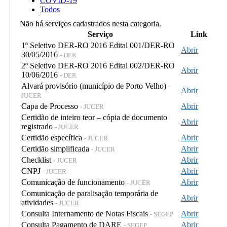
COVID-19
Todos
Não há serviços cadastrados nesta categoria.
Serviço
Link
1º Seletivo DER-RO 2016 Edital 001/DER-RO
Abrir
30/05/2016
- DER
2º Seletivo DER-RO 2016 Edital 002/DER-RO
Abrir
10/06/2016
- DER
Alvará provisório (município de Porto Velho)
-
Abrir
JUCER
Capa de Processo
Abrir
- JUCER
Certidão de inteiro teor – cópia de documento
Abrir
registrado
- JUCER
Certidão específica
Abrir
- JUCER
Certidão simplificada
Abrir
- JUCER
Checklist
Abrir
- JUCER
CNPJ
Abrir
- JUCER
Comunicação de funcionamento
Abrir
- JUCER
Comunicação de paralisação temporária de
Abrir
atividades
- JUCER
Consulta Internamento de Notas Fiscais
Abrir
- SEGEP
Consulta Pagamento de DARE
Abrir
- SEGEP