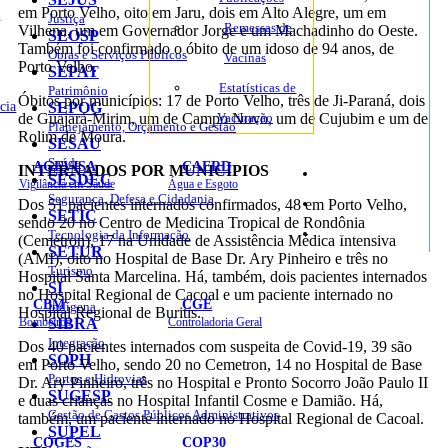
em Porto Velho, oito em Jaru, dois em Alto Alegre, um em
o
Justiça
Remessas de
Vilhena, um em Governador Jorge e um Machadinho do Oeste.
SEOSP
Também foi confirmado o óbito de um idoso de 94 anos, de
Obras e Serviços Públicos
Vacinas
Porto Velho.
SEPAT
Estatísticas de
Patrimônio
Óbitos por municípios: 17 de Porto Velho, três de Ji-Paraná, dois
cia
SEPOG
de Guajará-Mirim, um de Campo Novo, um de Cujubim e um de
Vacinação
Planejamento, Orçamento e Gestão
Rolim de Moura.
SESAU
Saúde
AGEVISA
CAERD
INTERNADOS POR MUNICÍPIOS
Mapa do Site
SESDEC
Vigilância em Saúde
Água e Esgoto
Segurança, Defesa e Cidadania
Dos 51 pacientes internados confirmados, 48 em Porto Velho,
SETIC
sendo 20 no Centro de Medicina Tropical de Rondônia
Sites
Tecnologia da Informação
(Cemetron), 17 na Unidade de Assistência Médica Intensiva
SETUR
(AMI), oito no Hospital de Base Dr. Ary Pinheiro e três no
Turismo
Hospital Santa Marcelina. Há, também, dois pacientes internados
SI
no Hospital Regional de Cacoal e um paciente internado no
CBM
CGE
Indígena
Hospital Regional de Buritis.
Bombeiros
SIBRA
Controladoria Geral
Integração
Dos 40 pacientes internados com suspeita de Covid-19, 39 são
SOPH
em Porto Velho, sendo 20 no Cemetron, 14 no Hospital de Base
Portos e Hidrovias
Dr. Ary Pinheiro, três no Hospital e Pronto Socorro João Paulo II
SUGESP
e duas crianças no Hospital Infantil Cosme e Damião. Há,
Gestão de Gastos Públicos Administrativos
também, um paciente internado no Hospital Regional de Cacoal.
SUPEL
COGES
COP30