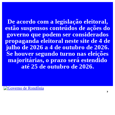
De acordo com a legislação eleitoral,
estão suspensos conteúdos de ações do
governo que podem ser considerados
propaganda eleitoral neste site de 4 de
julho de 2026 a 4 de outubro de 2026.
Se houver segundo turno nas eleições
majoritárias, o prazo será estendido
até 25 de outubro de 2026.