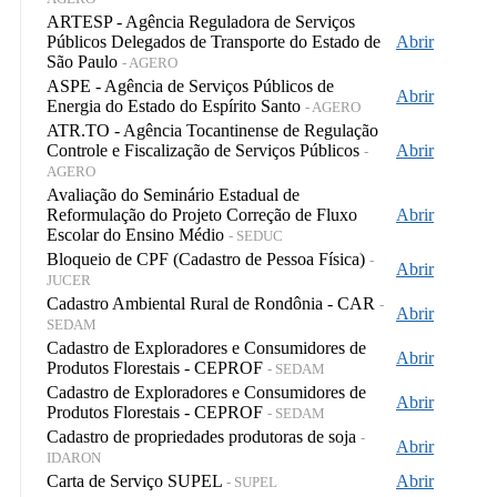
ARTESP - Agência Reguladora de Serviços
Públicos Delegados de Transporte do Estado de
Abrir
São Paulo
- AGERO
ASPE - Agência de Serviços Públicos de
Abrir
Energia do Estado do Espírito Santo
- AGERO
ATR.TO - Agência Tocantinense de Regulação
Controle e Fiscalização de Serviços Públicos
Abrir
-
AGERO
Avaliação do Seminário Estadual de
Reformulação do Projeto Correção de Fluxo
Abrir
Escolar do Ensino Médio
- SEDUC
Bloqueio de CPF (Cadastro de Pessoa Física)
-
Abrir
JUCER
Cadastro Ambiental Rural de Rondônia - CAR
-
Abrir
SEDAM
Cadastro de Exploradores e Consumidores de
Abrir
Produtos Florestais - CEPROF
- SEDAM
Cadastro de Exploradores e Consumidores de
Abrir
Produtos Florestais - CEPROF
- SEDAM
Cadastro de propriedades produtoras de soja
-
Abrir
IDARON
Carta de Serviço SUPEL
Abrir
- SUPEL