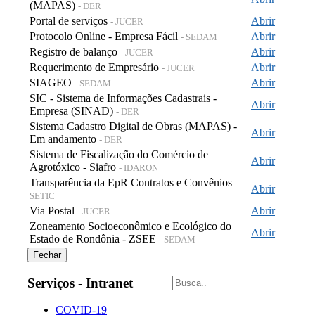
(MAPAS)
- DER
Portal de serviços
Abrir
- JUCER
Protocolo Online - Empresa Fácil
Abrir
- SEDAM
Registro de balanço
Abrir
- JUCER
Requerimento de Empresário
Abrir
- JUCER
SIAGEO
Abrir
- SEDAM
SIC - Sistema de Informações Cadastrais -
Abrir
Empresa (SINAD)
- DER
Sistema Cadastro Digital de Obras (MAPAS) -
Abrir
Em andamento
- DER
Sistema de Fiscalização do Comércio de
Abrir
Agrotóxico - Siafro
- IDARON
Transparência da EpR Contratos e Convênios
-
Abrir
SETIC
Via Postal
Abrir
- JUCER
Zoneamento Socioeconômico e Ecológico do
Abrir
Estado de Rondônia - ZSEE
- SEDAM
Fechar
Serviços - Intranet
COVID-19