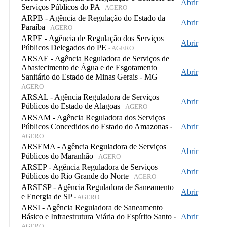
Abrir
Serviços Públicos do PA
- AGERO
ARPB - Agência de Regulação do Estado da
Abrir
Paraíba
- AGERO
ARPE - Agência de Regulação dos Serviços
Abrir
Públicos Delegados do PE
- AGERO
ARSAE - Agência Reguladora de Serviços de
Abastecimento de Água e de Esgotamento
Abrir
Sanitário do Estado de Minas Gerais - MG
-
AGERO
ARSAL - Agência Reguladora de Serviços
Abrir
Públicos do Estado de Alagoas
- AGERO
ARSAM - Agência Reguladora dos Serviços
Públicos Concedidos do Estado do Amazonas
Abrir
-
AGERO
ARSEMA - Agência Reguladora de Serviços
Abrir
Públicos do Maranhão
- AGERO
ARSEP - Agência Reguladora de Serviços
Abrir
Públicos do Rio Grande do Norte
- AGERO
ARSESP - Agência Reguladora de Saneamento
Abrir
e Energia de SP
- AGERO
ARSI - Agência Reguladora de Saneamento
Básico e Infraestrutura Viária do Espírito Santo
Abrir
-
AGERO