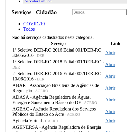
Servidor Público
Serviços - Cidadão
COVID-19
Todos
Não há serviços cadastrados nesta categoria.
Serviço
Link
1º Seletivo DER-RO 2016 Edital 001/DER-RO
Abrir
30/05/2016
- DER
1º Seletivo DER-RO 2018 Edital 001/DER-RO
-
Abrir
DER
2º Seletivo DER-RO 2016 Edital 002/DER-RO
Abrir
10/06/2016
- DER
ABAR - Associação Brasileira de Agências de
Abrir
Regulação
- AGERO
ADASA - Agência Reguladora de Águas,
Abrir
Energia e Saneamento Básico do DF
- AGERO
AGEAC - Agência Reguladora dos Serviços
Abrir
Públicos do Estado do Acre
- AGERO
Agência Virtual
Abrir
- CAERD
AGENERSA - Agência Reguladora de Energia