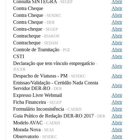
Consulta SINTEGRA
Abrir
- SEGEP
Contra Cheque
Abrir
Contra Cheque
Abrir
- SESDEC
Contra Cheque
Abrir
- DER
Contra-cheque
Abrir
- SEGEP
Contracheque
Abrir
- IDARON
Contracheque
Abrir
- SEDAM
Controle de Tramitação
Abrir
- PGE
CSTI
Abrir
Declaração que tem vínculo empregatício
-
Abrir
JUCER
Despacho de Viaturas - PM
Abrir
- SESDEC
Emissao/Validação - Certidão Nada Consta
Abrir
Servidor DER-RO
- DER
Expresso Livre Webmail
Abrir
Ficha Financeira
Abrir
- SEGEP
Formulário Inconsistência
Abrir
- CAERD
Guia Prático de Redação DER-RO 2017
Abrir
- DER
Modelo AVAC
Abrir
- CAERD
Morada Nova
Abrir
- SEAS
Observatorio
Abrir
- SESDEC