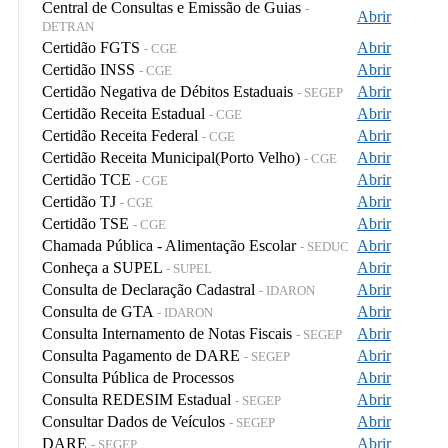
Central de Consultas e Emissão de Guias
-
Abrir
DETRAN
Certidão FGTS
Abrir
- CGE
Certidão INSS
Abrir
- CGE
Certidão Negativa de Débitos Estaduais
Abrir
- SEGEP
Certidão Receita Estadual
Abrir
- CGE
Certidão Receita Federal
Abrir
- CGE
Certidão Receita Municipal(Porto Velho)
Abrir
- CGE
Certidão TCE
Abrir
- CGE
Certidão TJ
Abrir
- CGE
Certidão TSE
Abrir
- CGE
Chamada Pública - Alimentação Escolar
Abrir
- SEDUC
Conheça a SUPEL
Abrir
- SUPEL
Consulta de Declaração Cadastral
Abrir
- IDARON
Consulta de GTA
Abrir
- IDARON
Consulta Internamento de Notas Fiscais
Abrir
- SEGEP
Consulta Pagamento de DARE
Abrir
- SEGEP
Consulta Pública de Processos
Abrir
Consulta REDESIM Estadual
Abrir
- SEGEP
Consultar Dados de Veículos
Abrir
- SEGEP
DARE
Abrir
- SEGEP