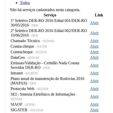
Todos
Não há serviços cadastrados nesta categoria.
Serviço
Link
1º Seletivo DER-RO 2016 Edital 001/DER-RO
Abrir
30/05/2016
- DER
2º Seletivo DER-RO 2016 Edital 002/DER-RO
Abrir
10/06/2016
- DER
Chamado Técnico
Abrir
- SEDAM
Contra-cheque
Abrir
- JUCER
Contracheque
Abrir
- SEDAM
DataGeo
Abrir
- SEDAM
Emissao/Validação - Certidão Nada Consta
Abrir
Servidor DER-RO
- DER
Intranet
Abrir
- IDARON
Plano anual de manutenção de Rodovias 2016
Abrir
(MAPAS)
- DER
Protocolo Web
Abrir
- SEDAM
SEI - Sistema Eletrônico de Informações
-
Abrir
SEDAM
SIAOF
Abrir
- SEPOG
SIGATER
Abrir
- EMATER