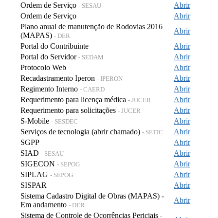
Ordem de Serviço
Abrir
- SESAU
Ordem de Serviço
Abrir
Plano anual de manutenção de Rodovias 2016
Abrir
(MAPAS)
- DER
Portal do Contribuinte
Abrir
Portal do Servidor
Abrir
- SEDAM
Protocolo Web
Abrir
Recadastramento Iperon
Abrir
- IPERON
Regimento Interno
Abrir
- CAERD
Requerimento para licença médica
Abrir
- JUCER
Requerimento para solicitações
Abrir
- JUCER
S-Mobile
Abrir
- SESDEC
Serviços de tecnologia (abrir chamado)
Abrir
- SETIC
SGPP
Abrir
SIAD
Abrir
- SESAU
SIGECON
Abrir
- SEPOG
SIPLAG
Abrir
- SEPOG
SISPAR
Abrir
Sistema Cadastro Digital de Obras (MAPAS) -
Abrir
Em andamento
- DER
Sistema de Controle de Ocorrências Periciais
-