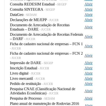
Consulta REDESIM Estadual
Abrir
- SEGEP
Consulta SINTEGRA
Abrir
- SEGEP
DataGeo
Abrir
- SEDAM
Declarações de ME/EPP
Abrir
- JUCER
Documento de Arrecadação de Receitas
Abrir
Estaduais – DARE
- JUCER
Documento de Arrecadação de Receitas Federais
Abrir
– DARF
- JUCER
Ficha de cadastro nacional de empresas – FCN 1
Abrir
- JUCER
Ficha de cadastro nacional de empresas – FCN 2
Abrir
- JUCER
Impressão de DARE
Abrir
- SEGEP
Inscrição Estadual
Abrir
- JUCER
Livro digital
Abrir
- JUCER
Livro mercantil
Abrir
- JUCER
Pedido de restituição
Abrir
- JUCER
Pesquisa CNAE (Classificação Nacional de
Abrir
Atividades Econômicas)
- JUCER
Pesquisa de Processo
Abrir
- SEDAM
Plano anual de manutenção de Rodovias 2016
Abrir