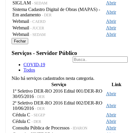
SIGLAM
Abrir
- SEDAM
Sistema Cadastro Digital de Obras (MAPAS) -
Abrir
Em andamento
- DER
Webmail
Abrir
- CAERD
Webmail
Abrir
- JUCER
Webmail
Abrir
- SEDAM
Fechar
Serviços - Servidor Público
COVID-19
Todos
Não há serviços cadastrados nesta categoria.
Serviço
Link
1º Seletivo DER-RO 2016 Edital 001/DER-RO
Abrir
30/05/2016
- DER
2º Seletivo DER-RO 2016 Edital 002/DER-RO
Abrir
10/06/2016
- DER
Cédula C
Abrir
- SEGEP
Cédula C
Abrir
- DER
Consulta Pública de Processos
Abrir
- IDARON