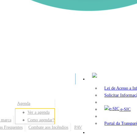
A
Lei de Acesso a I
Solicitar Informaç
Agenda
e-SIC
Ver a agenda
 marca
Como agendar?
Portal da Transpar
as Frequentes
Combate aos Incêndios
PAV
Secretarias e Órgãos