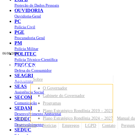
Proteção de Dados Pessoais
OUVIDORIA
Ouvidoria-Geral
PC
Polícia Civil
PGE
Procuradoria Geral
PM
Polícia Militar
POLITEC
06/08/2026
Polícia Técnico-Científica
Portal do Governo do
Estado de Rondônia
PROCON
Defesa do Consumidor
SEAGRI
Governo
de Rondônia
Sobre
Agricultura
SEAS
O Governador
Assistência Social
Gabinete do Governador
SECOM
Comunicação
Programas
SEDAM
Plano Estratégico Rondônia 2019 – 2023
Desenvolvimento Ambiental
Portal
Plano Estratégico Rondônia 2024 – 2027
Manual da
SEDEC
Desenvolvimento
Publicações
Notícias
Empregos
LGPD
Contato
Pergunt
SEDUC