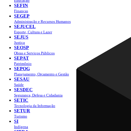
Educação
SEFIN
Finanças
SEGEP
Administração e Recursos Humanos
SEJUCEL
Esporte, Cultura e Lazer
SEJUS
Justiça
SEOSP
Obras e Serviços Públicos
SEPAT
Patrimônio
SEPOG
Planejamento, Orçamento e Gestão
SESAU
Saúde
SESDEC
Segurança, Defesa e Cidadania
SETIC
Tecnologia da Informação
SETUR
Turismo
SI
Indígena