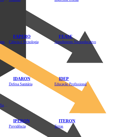
FAPERO
FEASE
Assistência Técnica e Extensão Rural
Ciência e Tecnologia
Atendimento Socioeducativo
IDARON
IDEP
Defesa Sanitária
Educação Profissional
Instituto de Educação em Saúde Pública
IPERON
ITERON
Previdência
Terras