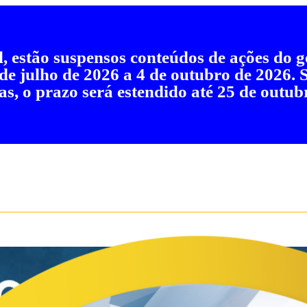
al, estão suspensos conteúdos de ações do
 de julho de 2026 a 4 de outubro de 2026.
as, o prazo será estendido até 25 de outub