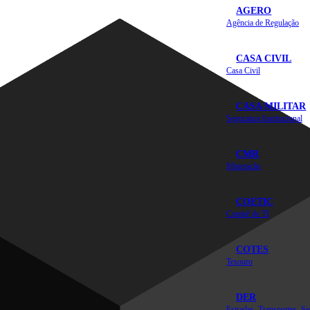
AGERO
Agência de Regulação
CASA CIVIL
Casa Civil
CASA MILITAR
Segurança Institucional
CMR
Mineração
COETIC
Comitê de TI
COTES
Tesouro
DER