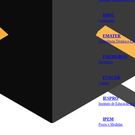
DRPC
Cerimonial
EMATER
FHEMERON
Fhemeron
FUNCER
Cultura
IESPRO
IPEM
Pesos e Medidas