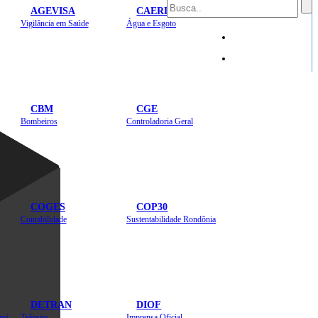
AGEVISA
CAERD
Mapa do Site
Vigilância em Saúde
Água e Esgoto
Sites
CBM
CGE
Bombeiros
Controladoria Geral
COGES
COP30
Contabilidade
Sustentabilidade Rondônia
DETRAN
DIOF
Estradas, Transportes, Serviços Públicos
Trânsito
Imprensa Oficial