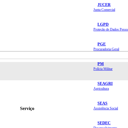
JUCER
Junta Comercial
LGPD
Proteção de Dados Pesso
PGE
Procuradoria Geral
PM
Polícia Militar
SEAGRI
Agricultura
SEAS
Serviço
Assistência Social
SEDEC
Desenvolvimento