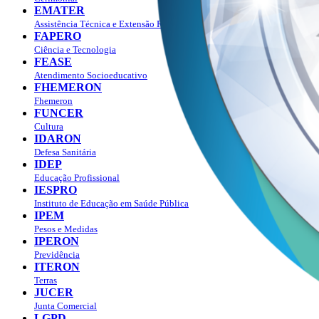
EMATER
Assistência Técnica e Extensão Rural
FAPERO
Ciência e Tecnologia
FEASE
Atendimento Socioeducativo
FHEMERON
Fhemeron
FUNCER
Cultura
IDARON
Defesa Sanitária
IDEP
Educação Profissional
IESPRO
Instituto de Educação em Saúde Pública
IPEM
Pesos e Medidas
IPERON
Previdência
ITERON
Terras
JUCER
Junta Comercial
LGPD