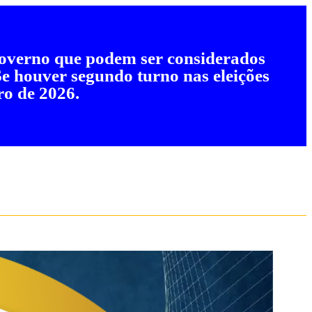
 governo que podem ser considerados
 Se houver segundo turno nas eleições
ro de 2026.