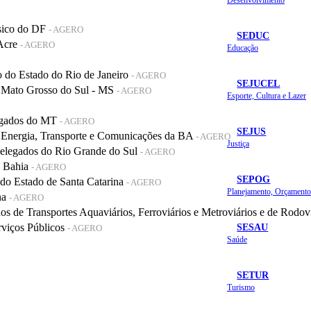
sico do DF
- AGERO
SEDUC
 Acre
- AGERO
Educação
do Estado do Rio de Janeiro
- AGERO
SEJUCEL
 Mato Grosso do Sul - MS
- AGERO
Esporte, Cultura e Lazer
legados do MT
- AGERO
SEJUS
 Energia, Transporte e Comunicações da BA
- AGERO
Justiça
elegados do Rio Grande do Sul
- AGERO
a Bahia
- AGERO
SEPOG
o Estado de Santa Catarina
- AGERO
na
- AGERO
de Transportes Aquaviários, Ferroviários e Metroviários e de Rodov
SESAU
rviços Públicos
- AGERO
Saúde
SETUR
Turismo