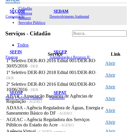
Serviços
Cidadão
SECOM
SEDAM
Empresa
Comunicação
Desenvolvimento Ambiental
Intranet
Servidor Público
Serviços - Cidadão
Todos
SEFIN
SEGEP
Serviço
Link
Finanças
Administração e Recursos Humanos
1º Seletivo DER-RO 2016 Edital 001/DER-RO
Abrir
30/05/2016
- DER
1º Seletivo DER-RO 2018 Edital 001/DER-RO
-
Abrir
DER
2º Seletivo DER-RO 2016 Edital 002/DER-RO
Abrir
10/06/2016
- DER
SEOSP
SEPAT
ABAR - Associação Brasileira de Agências de
Obras e Serviços Públicos
Patrimônio
Abrir
Regulação
- AGERO
ADASA - Agência Reguladora de Águas, Energia e
Abrir
Saneamento Básico do DF
- AGERO
Planejamento, Orçamento e Gestão
AGEAC - Agência Reguladora dos Serviços
Abrir
Públicos do Estado do Acre
- AGERO
Agência Virtual
Abrir
- CAERD