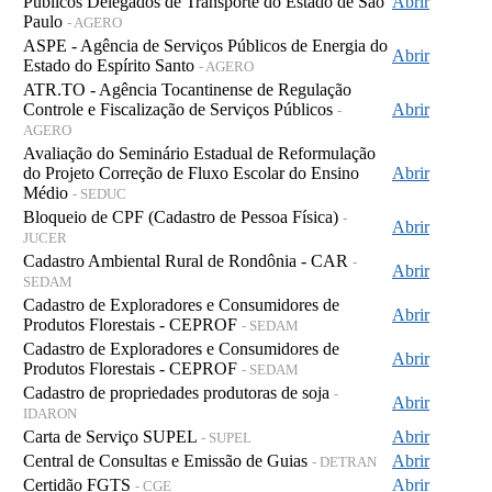
Públicos Delegados de Transporte do Estado de São
Abrir
Paulo
- AGERO
ASPE - Agência de Serviços Públicos de Energia do
Abrir
Estado do Espírito Santo
- AGERO
ATR.TO - Agência Tocantinense de Regulação
Controle e Fiscalização de Serviços Públicos
Abrir
-
AGERO
Avaliação do Seminário Estadual de Reformulação
do Projeto Correção de Fluxo Escolar do Ensino
Abrir
Médio
- SEDUC
Bloqueio de CPF (Cadastro de Pessoa Física)
-
Abrir
JUCER
Cadastro Ambiental Rural de Rondônia - CAR
-
Abrir
SEDAM
Cadastro de Exploradores e Consumidores de
Abrir
Produtos Florestais - CEPROF
- SEDAM
Cadastro de Exploradores e Consumidores de
Abrir
Produtos Florestais - CEPROF
- SEDAM
Cadastro de propriedades produtoras de soja
-
Abrir
IDARON
Carta de Serviço SUPEL
Abrir
- SUPEL
Central de Consultas e Emissão de Guias
Abrir
- DETRAN
Certidão FGTS
Abrir
- CGE