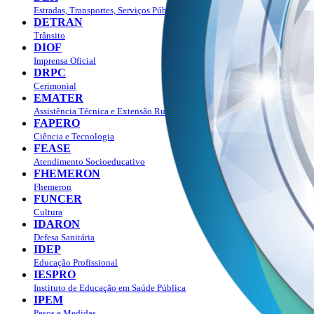
Estradas, Transportes, Serviços Públicos
DETRAN
Trânsito
DIOF
Imprensa Oficial
DRPC
Cerimonial
EMATER
Assistência Técnica e Extensão Rural
FAPERO
Ciência e Tecnologia
FEASE
Atendimento Socioeducativo
FHEMERON
Fhemeron
FUNCER
Cultura
IDARON
Defesa Sanitária
IDEP
Educação Profissional
IESPRO
Instituto de Educação em Saúde Pública
IPEM
Pesos e Medidas