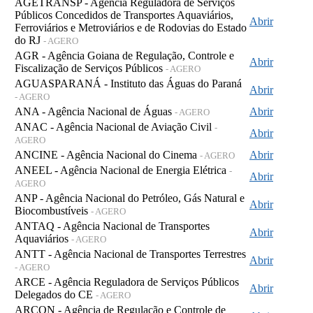
AGETRANSP - Agência Reguladora de Serviços
Públicos Concedidos de Transportes Aquaviários,
Abrir
Ferroviários e Metroviários e de Rodovias do Estado
do RJ
- AGERO
AGR - Agência Goiana de Regulação, Controle e
Abrir
Fiscalização de Serviços Públicos
- AGERO
AGUASPARANÁ - Instituto das Águas do Paraná
Abrir
- AGERO
ANA - Agência Nacional de Águas
Abrir
- AGERO
ANAC - Agência Nacional de Aviação Civil
-
Abrir
AGERO
ANCINE - Agência Nacional do Cinema
Abrir
- AGERO
ANEEL - Agência Nacional de Energia Elétrica
-
Abrir
AGERO
ANP - Agência Nacional do Petróleo, Gás Natural e
Abrir
Biocombustíveis
- AGERO
ANTAQ - Agência Nacional de Transportes
Abrir
Aquaviários
- AGERO
ANTT - Agência Nacional de Transportes Terrestres
Abrir
- AGERO
ARCE - Agência Reguladora de Serviços Públicos
Abrir
Delegados do CE
- AGERO
ARCON - Agência de Regulação e Controle de