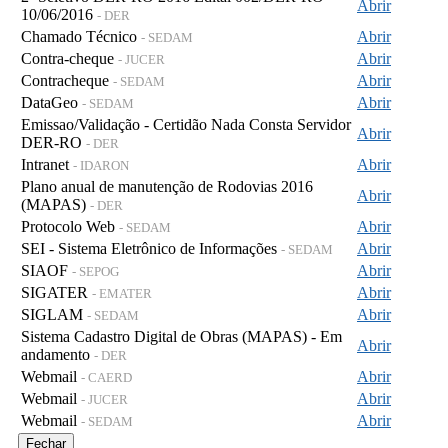
Abrir
10/06/2016
- DER
Chamado Técnico
Abrir
- SEDAM
Contra-cheque
Abrir
- JUCER
Contracheque
Abrir
- SEDAM
DataGeo
Abrir
- SEDAM
Emissao/Validação - Certidão Nada Consta Servidor
Abrir
DER-RO
- DER
Intranet
Abrir
- IDARON
Plano anual de manutenção de Rodovias 2016
Abrir
(MAPAS)
- DER
Protocolo Web
Abrir
- SEDAM
SEI - Sistema Eletrônico de Informações
Abrir
- SEDAM
SIAOF
Abrir
- SEPOG
SIGATER
Abrir
- EMATER
SIGLAM
Abrir
- SEDAM
Sistema Cadastro Digital de Obras (MAPAS) - Em
Abrir
andamento
- DER
Webmail
Abrir
- CAERD
Webmail
Abrir
- JUCER
Webmail
Abrir
- SEDAM
Fechar