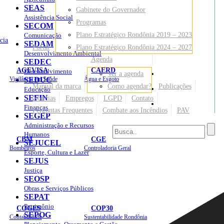
SEAS
Gabinete do Governador
Assistência Social
Programas
SECOM
Plano Estratégico Rondônia 2019 – 2023
Comunicação
cia
SEDAM
Portal
Plano Estratégico Rondônia 2024 – 2027
Desenvolvimento Ambiental
Agenda
SEDEC
AGEVISA
CAERD
Desenvolvimento
Ver a agenda
Mapa do Site
Vigilância em Saúde
SEDUC
Água e Esgoto
Manual da marca
Como agendar?
Publicações
Educação
SEFIN
Notícias
Empregos
LGPD
Contato
Sites
Finanças
Perguntas Frequentes
Combate aos Incêndios
PAV
SEGEP
Administração e Recursos
Humanos
CBM
CGE
SEJUCEL
Bombeiros
Controladoria Geral
Esporte, Cultura e Lazer
SEJUS
Justiça
SEOSP
Obras e Serviços Públicos
SEPAT
Patrimônio
COGES
COP30
SEPOG
Contabilidade
Sustentabilidade Rondônia