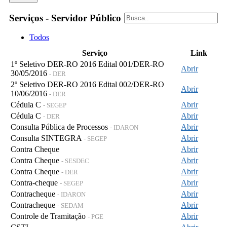
Serviços - Servidor Público
Todos
Serviço
Link
1º Seletivo DER-RO 2016 Edital 001/DER-RO
Abrir
30/05/2016
- DER
2º Seletivo DER-RO 2016 Edital 002/DER-RO
Abrir
10/06/2016
- DER
Cédula C
Abrir
- SEGEP
Cédula C
Abrir
- DER
Consulta Pública de Processos
Abrir
- IDARON
Consulta SINTEGRA
Abrir
- SEGEP
Contra Cheque
Abrir
Contra Cheque
Abrir
- SESDEC
Contra Cheque
Abrir
- DER
Contra-cheque
Abrir
- SEGEP
Contracheque
Abrir
- IDARON
Contracheque
Abrir
- SEDAM
Controle de Tramitação
Abrir
- PGE