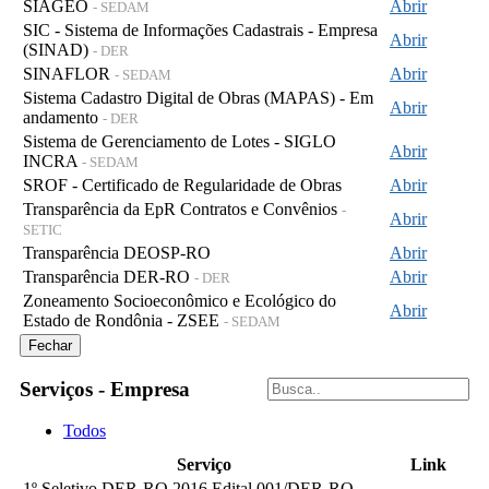
SIAGEO
Abrir
- SEDAM
SIC - Sistema de Informações Cadastrais - Empresa
Abrir
(SINAD)
- DER
SINAFLOR
Abrir
- SEDAM
Sistema Cadastro Digital de Obras (MAPAS) - Em
Abrir
andamento
- DER
Sistema de Gerenciamento de Lotes - SIGLO
Abrir
INCRA
- SEDAM
SROF - Certificado de Regularidade de Obras
Abrir
Transparência da EpR Contratos e Convênios
-
Abrir
SETIC
Transparência DEOSP-RO
Abrir
Transparência DER-RO
Abrir
- DER
Zoneamento Socioeconômico e Ecológico do
Abrir
Estado de Rondônia - ZSEE
- SEDAM
Fechar
Serviços - Empresa
Todos
Serviço
Link
1º Seletivo DER-RO 2016 Edital 001/DER-RO