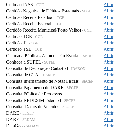
Certidão INSS
Abrir
- CGE
Certidão Negativa de Débitos Estaduais
Abrir
- SEGEP
Certidão Receita Estadual
Abrir
- CGE
Certidão Receita Federal
Abrir
- CGE
Certidão Receita Municipal(Porto Velho)
Abrir
- CGE
Certidão TCE
Abrir
- CGE
Certidão TJ
Abrir
- CGE
Certidão TSE
Abrir
- CGE
Chamada Pública - Alimentação Escolar
Abrir
- SEDUC
Conheça a SUPEL
Abrir
- SUPEL
Consulta de Declaração Cadastral
Abrir
- IDARON
Consulta de GTA
Abrir
- IDARON
Consulta Internamento de Notas Fiscais
Abrir
- SEGEP
Consulta Pagamento de DARE
Abrir
- SEGEP
Consulta Pública de Processos
Abrir
Consulta REDESIM Estadual
Abrir
- SEGEP
Consultar Dados de Veículos
Abrir
- SEGEP
DARE
Abrir
- SEGEP
DARE
Abrir
- SEDAM
DataGeo
Abrir
- SEDAM