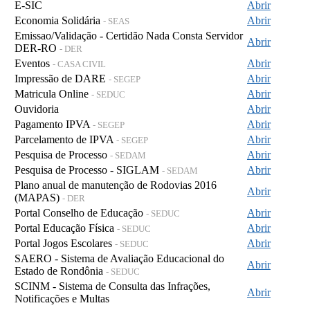
E-SIC
Abrir
Economia Solidária
Abrir
- SEAS
Emissao/Validação - Certidão Nada Consta Servidor
Abrir
DER-RO
- DER
Eventos
Abrir
- CASA CIVIL
Impressão de DARE
Abrir
- SEGEP
Matricula Online
Abrir
- SEDUC
Ouvidoria
Abrir
Pagamento IPVA
Abrir
- SEGEP
Parcelamento de IPVA
Abrir
- SEGEP
Pesquisa de Processo
Abrir
- SEDAM
Pesquisa de Processo - SIGLAM
Abrir
- SEDAM
Plano anual de manutenção de Rodovias 2016
Abrir
(MAPAS)
- DER
Portal Conselho de Educação
Abrir
- SEDUC
Portal Educação Física
Abrir
- SEDUC
Portal Jogos Escolares
Abrir
- SEDUC
SAERO - Sistema de Avaliação Educacional do
Abrir
Estado de Rondônia
- SEDUC
SCINM - Sistema de Consulta das Infrações,
Abrir
Notificações e Multas