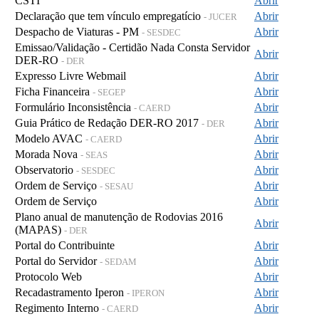
CSTI
Abrir
Declaração que tem vínculo empregatício
Abrir
- JUCER
Despacho de Viaturas - PM
Abrir
- SESDEC
Emissao/Validação - Certidão Nada Consta Servidor
Abrir
DER-RO
- DER
Expresso Livre Webmail
Abrir
Ficha Financeira
Abrir
- SEGEP
Formulário Inconsistência
Abrir
- CAERD
Guia Prático de Redação DER-RO 2017
Abrir
- DER
Modelo AVAC
Abrir
- CAERD
Morada Nova
Abrir
- SEAS
Observatorio
Abrir
- SESDEC
Ordem de Serviço
Abrir
- SESAU
Ordem de Serviço
Abrir
Plano anual de manutenção de Rodovias 2016
Abrir
(MAPAS)
- DER
Portal do Contribuinte
Abrir
Portal do Servidor
Abrir
- SEDAM
Protocolo Web
Abrir
Recadastramento Iperon
Abrir
- IPERON
Regimento Interno
Abrir
- CAERD