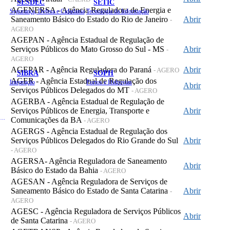
SESDEC
SETIC
AGENERSA - Agência Reguladora de Energia e
Segurança, Defesa e Cidadania
Tecnologia da Informação
Saneamento Básico do Estado do Rio de Janeiro
Abrir
-
AGERO
AGEPAN - Agência Estadual de Regulação de
Serviços Públicos do Mato Grosso do Sul - MS
Abrir
-
AGERO
AGEPAR - Agência Reguladora do Paraná
Abrir
- AGERO
SIBRA
SOPH
AGER - Agência Estadual de Regulação dos
Integração
Portos e Hidrovias
Abrir
Serviços Públicos Delegados do MT
- AGERO
AGERBA - Agência Estadual de Regulação de
Serviços Públicos de Energia, Transporte e
Abrir
 de Gastos Públicos Administrativos
Comunicações da BA
- AGERO
AGERGS - Agência Estadual de Regulação dos
Serviços Públicos Delegados do Rio Grande do Sul
Abrir
- AGERO
AGERSA- Agência Reguladora de Saneamento
Abrir
Básico do Estado da Bahia
- AGERO
AGESAN - Agência Reguladora de Serviços de
Saneamento Básico do Estado de Santa Catarina
Abrir
-
AGERO
AGESC - Agência Reguladora de Serviços Públicos
Abrir
de Santa Catarina
- AGERO