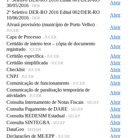
Abrir
30/05/2016
- DER
2º Seletivo DER-RO 2016 Edital 002/DER-RO
Abrir
10/06/2016
- DER
Alvará provisório (município de Porto Velho)
-
Abrir
JUCER
Capa de Processo
Abrir
- JUCER
Certidão de inteiro teor – cópia de documento
Abrir
registrado
- JUCER
Certidão específica
Abrir
- JUCER
Certidão simplificada
Abrir
- JUCER
Checklist
Abrir
- JUCER
CNPJ
Abrir
- JUCER
Comunicação de funcionamento
Abrir
- JUCER
Comunicação de paralisação temporária de
Abrir
atividades
- JUCER
Consulta Internamento de Notas Fiscais
Abrir
- SEGEP
Consulta Pagamento de DARE
Abrir
- SEGEP
Consulta REDESIM Estadual
Abrir
- SEGEP
Consulta SINTEGRA
Abrir
- SEGEP
DataGeo
Abrir
- SEDAM
Declarações de ME/EPP
Abrir
- JUCER