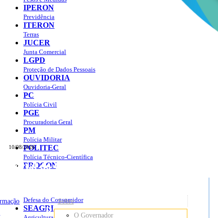
IPERON
Previdência
ITERON
Terras
JUCER
Junta Comercial
LGPD
Proteção de Dados Pessoais
OUVIDORIA
Ouvidoria-Geral
PC
Polícia Civil
PGE
Procuradoria Geral
PM
Polícia Militar
POLITEC
10/08/2026
Polícia Técnico-Científica
Portal do Governo do
Estado de Rondônia
PROCON
sso à Informação
Governo
de
Defesa do Consumidor
ormação
Sobre
SEAGRI
Rondônia
o
O Governador
Agricultura