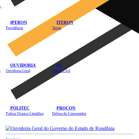
Instituto de Educação em Saúde Pública
IPERON
ITERON
Previdência
Terras
OUVIDORIA
PC
s
Ouvidoria-Geral
Polícia Civil
POLITEC
PROCON
Polícia Técnico-Científica
Defesa do Consumidor