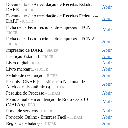
Documento de Arrecadação de Receitas Estaduais –
Abrir
DARE
- JUCER
Documento de Arrecadação de Receitas Federais –
Abrir
DARF
- JUCER
Ficha de cadastro nacional de empresas – FCN 1
-
Abrir
JUCER
Ficha de cadastro nacional de empresas – FCN 2
-
Abrir
JUCER
Impressão de DARE
Abrir
- SEGEP
Inscrição Estadual
Abrir
- JUCER
Livro digital
Abrir
- JUCER
Livro mercantil
Abrir
- JUCER
Pedido de restituição
Abrir
- JUCER
Pesquisa CNAE (Classificação Nacional de
Abrir
Atividades Econômicas)
- JUCER
Pesquisa de Processo
Abrir
- SEDAM
Plano anual de manutenção de Rodovias 2016
Abrir
(MAPAS)
- DER
Portal de serviços
Abrir
- JUCER
Protocolo Online - Empresa Fácil
Abrir
- SEDAM
Registro de balanço
Abrir
- JUCER