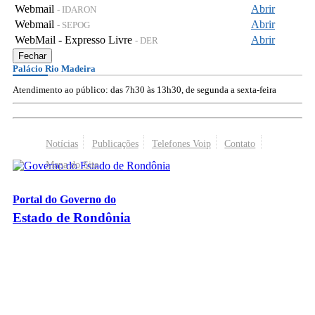
Webmail
Abrir
- IDARON
Webmail
Abrir
- SEPOG
WebMail - Expresso Livre
Abrir
- DER
Fechar
Palácio Rio Madeira
Atendimento ao público: das 7h30 às 13h30, de segunda a sexta-feira
Notícias
Publicações
Telefones Voip
Contato
Mapa do Site
Portal do Governo do
Estado de Rondônia
Palácio Rio Madeira
- Av. Farquar, 2986 - Bairro Pedrinhas
CEP 76.801-470 - Porto Velho, RO
© 2026
Governo do Estado de Rondônia
Todos os Direitos Reservados