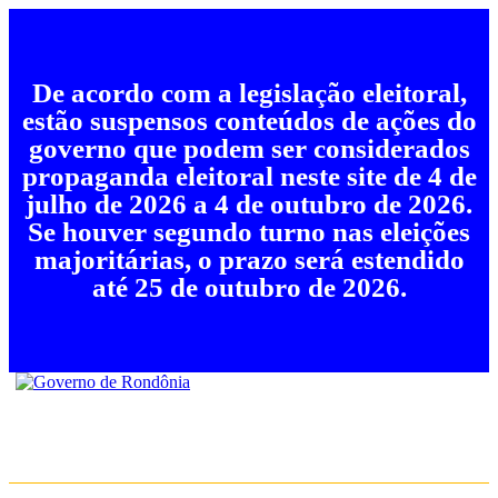
De acordo com a legislação eleitoral,
estão suspensos conteúdos de ações do
governo que podem ser considerados
propaganda eleitoral neste site de 4 de
julho de 2026 a 4 de outubro de 2026.
Se houver segundo turno nas eleições
majoritárias, o prazo será estendido
até 25 de outubro de 2026.