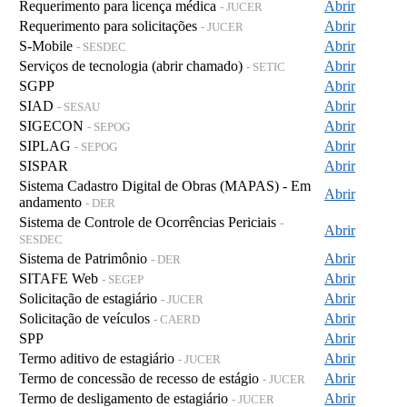
Requerimento para licença médica
Abrir
- JUCER
Requerimento para solicitações
Abrir
- JUCER
S-Mobile
Abrir
- SESDEC
Serviços de tecnologia (abrir chamado)
Abrir
- SETIC
SGPP
Abrir
SIAD
Abrir
- SESAU
SIGECON
Abrir
- SEPOG
SIPLAG
Abrir
- SEPOG
SISPAR
Abrir
Sistema Cadastro Digital de Obras (MAPAS) - Em
Abrir
andamento
- DER
Sistema de Controle de Ocorrências Periciais
-
Abrir
SESDEC
Sistema de Patrimônio
Abrir
- DER
SITAFE Web
Abrir
- SEGEP
Solicitação de estagiário
Abrir
- JUCER
Solicitação de veículos
Abrir
- CAERD
SPP
Abrir
Termo aditivo de estagiário
Abrir
- JUCER
Termo de concessão de recesso de estágio
Abrir
- JUCER
Termo de desligamento de estagiário
Abrir
- JUCER