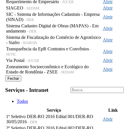
Requerimento de Empresário
Abrir
- JUCER
SIAGEO
Abrir
- SEDAM
SIC - Sistema de Informações Cadastrais - Empresa
Abrir
(SINAD)
- DER
Sistema Cadastro Digital de Obras (MAPAS) - Em
Abrir
andamento
- DER
Sistema de Fiscalização do Comércio de Agrotóxico
Abrir
- Siafro
- IDARON
Transparência da EpR Contratos e Convênios
-
Abrir
SETIC
Via Postal
Abrir
- JUCER
Zoneamento Socioeconômico e Ecológico do
Abrir
Estado de Rondônia - ZSEE
- SEDAM
Fechar
Serviços - Intranet
Todos
Serviço
Link
1º Seletivo DER-RO 2016 Edital 001/DER-RO
Abrir
30/05/2016
- DER
2º Seletivo DER-RO 2016 Edital 002/DER-RO