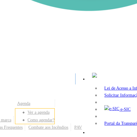
A
Lei de Acesso a I
Solicitar Informaç
Agenda
e-SIC
Ver a agenda
 marca
Como agendar?
Portal da Transpar
as Frequentes
Combate aos Incêndios
PAV
Secretarias e Órgãos