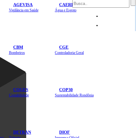
AGEVISA
CAERD
Mapa do Site
Vigilância em Saúde
Água e Esgoto
Sites
CBM
CGE
Bombeiros
Controladoria Geral
COGES
COP30
Contabilidade
Sustentabilidade Rondônia
DETRAN
DIOF
Estradas, Transportes, Serviços Públicos
Trânsito
Imprensa Oficial