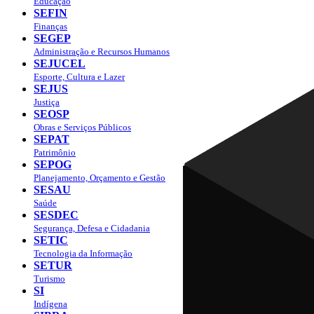
Educação
SEFIN
Finanças
SEGEP
Administração e Recursos Humanos
SEJUCEL
Esporte, Cultura e Lazer
SEJUS
Justiça
SEOSP
Obras e Serviços Públicos
SEPAT
Patrimônio
SEPOG
Planejamento, Orçamento e Gestão
SESAU
Saúde
SESDEC
Segurança, Defesa e Cidadania
SETIC
Tecnologia da Informação
SETUR
Turismo
SI
Indígena