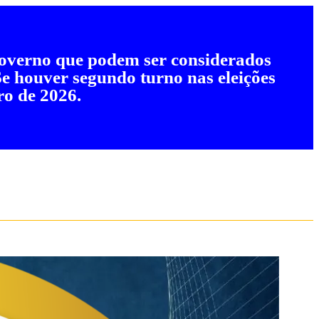
 governo que podem ser considerados
 Se houver segundo turno nas eleições
ro de 2026.