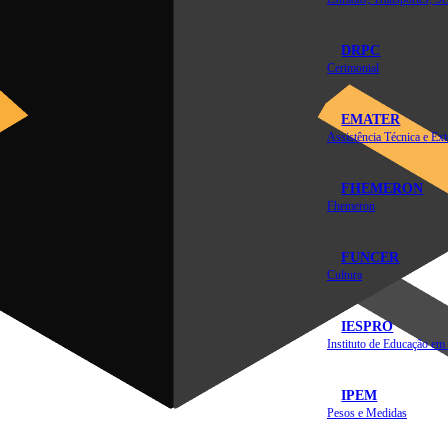
DRPC
Cerimonial
EMATER
FHEMERON
Fhemeron
FUNCER
Cultura
IESPRO
IPEM
Pesos e Medidas