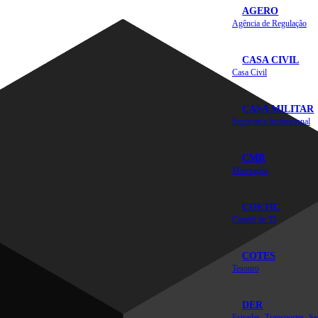
AGERO
Agência de Regulação
CASA CIVIL
Casa Civil
CASA MILITAR
Segurança Institucional
CMR
Mineração
COETIC
Comitê de TI
COTES
Tesouro
DER