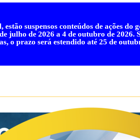
al, estão suspensos conteúdos de ações do
 de julho de 2026 a 4 de outubro de 2026.
as, o prazo será estendido até 25 de outub