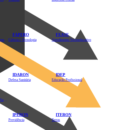
FAPERO
FEASE
Assistência Técnica e Extensão Rural
Ciência e Tecnologia
Atendimento Socioeducativo
IDARON
IDEP
Defesa Sanitária
Educação Profissional
Instituto de Educação em Saúde Pública
IPERON
ITERON
Previdência
Terras