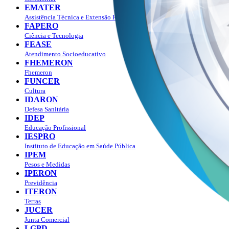
EMATER
Assistência Técnica e Extensão Rural
FAPERO
Ciência e Tecnologia
FEASE
Atendimento Socioeducativo
FHEMERON
Fhemeron
FUNCER
Cultura
IDARON
Defesa Sanitária
IDEP
Educação Profissional
IESPRO
Instituto de Educação em Saúde Pública
IPEM
Pesos e Medidas
IPERON
Previdência
ITERON
Terras
JUCER
Junta Comercial
LGPD