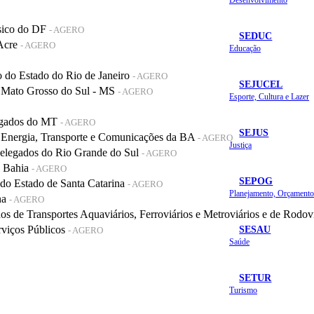
sico do DF
- AGERO
SEDUC
 Acre
- AGERO
Educação
do Estado do Rio de Janeiro
- AGERO
SEJUCEL
 Mato Grosso do Sul - MS
- AGERO
Esporte, Cultura e Lazer
legados do MT
- AGERO
SEJUS
 Energia, Transporte e Comunicações da BA
- AGERO
Justiça
elegados do Rio Grande do Sul
- AGERO
a Bahia
- AGERO
SEPOG
o Estado de Santa Catarina
- AGERO
na
- AGERO
de Transportes Aquaviários, Ferroviários e Metroviários e de Rodov
SESAU
rviços Públicos
- AGERO
Saúde
SETUR
Turismo