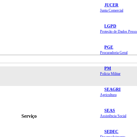
JUCER
Junta Comercial
LGPD
Proteção de Dados Pesso
PGE
Procuradoria Geral
PM
Polícia Militar
SEAGRI
Agricultura
SEAS
Serviço
Assistência Social
SEDEC
Desenvolvimento