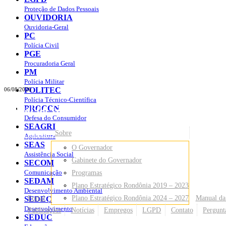
Proteção de Dados Pessoais
OUVIDORIA
Ouvidoria-Geral
PC
Polícia Civil
PGE
Procuradoria Geral
PM
Polícia Militar
POLITEC
06/08/2026
Polícia Técnico-Científica
Portal do Governo do
Estado de Rondônia
PROCON
Defesa do Consumidor
SEAGRI
Governo
de Rondônia
Sobre
Agricultura
SEAS
O Governador
Assistência Social
Gabinete do Governador
SECOM
Comunicação
Programas
SEDAM
Plano Estratégico Rondônia 2019 – 2023
Desenvolvimento Ambiental
Portal
Plano Estratégico Rondônia 2024 – 2027
Manual da
SEDEC
Desenvolvimento
Publicações
Notícias
Empregos
LGPD
Contato
Pergunt
SEDUC