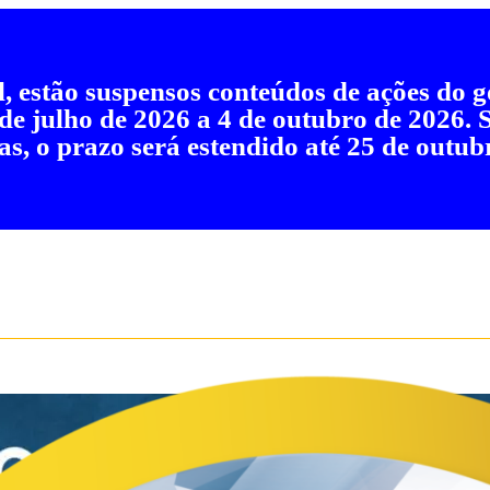
al, estão suspensos conteúdos de ações do
 de julho de 2026 a 4 de outubro de 2026.
as, o prazo será estendido até 25 de outub