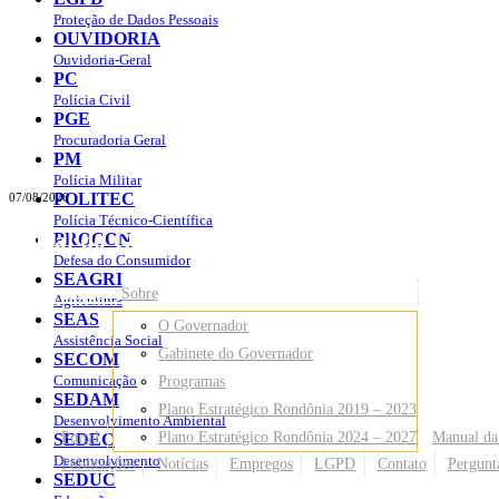
Proteção de Dados Pessoais
OUVIDORIA
Ouvidoria-Geral
PC
Polícia Civil
PGE
Procuradoria Geral
PM
Polícia Militar
POLITEC
07/08/2026
Polícia Técnico-Científica
Portal do Governo do
Estado de Rondônia
PROCON
Defesa do Consumidor
SEAGRI
Governo
de Rondônia
Sobre
Agricultura
SEAS
O Governador
Assistência Social
Gabinete do Governador
SECOM
Comunicação
Programas
SEDAM
Plano Estratégico Rondônia 2019 – 2023
Desenvolvimento Ambiental
Portal
Plano Estratégico Rondônia 2024 – 2027
Manual da
SEDEC
Desenvolvimento
Publicações
Notícias
Empregos
LGPD
Contato
Pergunt
SEDUC