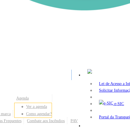
A
Lei de Acesso a I
Solicitar Informaç
Agenda
e-SIC
Ver a agenda
 marca
Como agendar?
Portal da Transpar
as Frequentes
Combate aos Incêndios
PAV
Secretarias e Órgãos