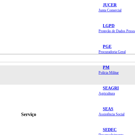
JUCER
Junta Comercial
LGPD
Proteção de Dados Pesso
PGE
Procuradoria Geral
PM
Polícia Militar
SEAGRI
Agricultura
SEAS
Serviço
Assistência Social
SEDEC
Desenvolvimento