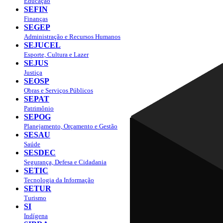
Educação
SEFIN
Finanças
SEGEP
Administração e Recursos Humanos
SEJUCEL
Esporte, Cultura e Lazer
SEJUS
Justiça
SEOSP
Obras e Serviços Públicos
SEPAT
Patrimônio
SEPOG
Planejamento, Orçamento e Gestão
SESAU
Saúde
SESDEC
Segurança, Defesa e Cidadania
SETIC
Tecnologia da Informação
SETUR
Turismo
SI
Indígena