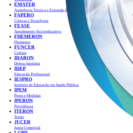
EMATER
Assistência Técnica e Extensão Rural
FAPERO
Ciência e Tecnologia
FEASE
Atendimento Socioeducativo
FHEMERON
Fhemeron
FUNCER
Cultura
IDARON
Defesa Sanitária
IDEP
Educação Profissional
IESPRO
Instituto de Educação em Saúde Pública
IPEM
Pesos e Medidas
IPERON
Previdência
ITERON
Terras
JUCER
Junta Comercial
LGPD