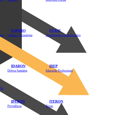
FAPERO
FEASE
Assistência Técnica e Extensão Rural
Ciência e Tecnologia
Atendimento Socioeducativo
IDARON
IDEP
Defesa Sanitária
Educação Profissional
Instituto de Educação em Saúde Pública
IPERON
ITERON
Previdência
Terras