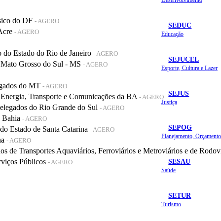
sico do DF
- AGERO
SEDUC
 Acre
- AGERO
Educação
do Estado do Rio de Janeiro
- AGERO
SEJUCEL
 Mato Grosso do Sul - MS
- AGERO
Esporte, Cultura e Lazer
legados do MT
- AGERO
SEJUS
 Energia, Transporte e Comunicações da BA
- AGERO
Justiça
elegados do Rio Grande do Sul
- AGERO
a Bahia
- AGERO
SEPOG
o Estado de Santa Catarina
- AGERO
na
- AGERO
de Transportes Aquaviários, Ferroviários e Metroviários e de Rodov
SESAU
rviços Públicos
- AGERO
Saúde
SETUR
Turismo