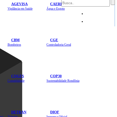
AGEVISA
CAERD
Mapa do Site
Vigilância em Saúde
Água e Esgoto
Sites
CBM
CGE
Bombeiros
Controladoria Geral
COGES
COP30
Contabilidade
Sustentabilidade Rondônia
DETRAN
DIOF
Estradas, Transportes, Serviços Públicos
Trânsito
Imprensa Oficial