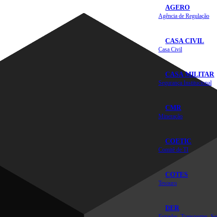
AGERO
Agência de Regulação
CASA CIVIL
Casa Civil
CASA MILITAR
Segurança Institucional
CMR
Mineração
COETIC
Comitê de TI
COTES
Tesouro
DER