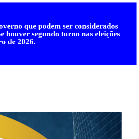
 governo que podem ser considerados
 Se houver segundo turno nas eleições
ro de 2026.