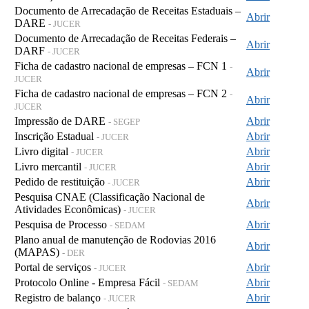
Documento de Arrecadação de Receitas Estaduais –
Abrir
DARE
- JUCER
Documento de Arrecadação de Receitas Federais –
Abrir
DARF
- JUCER
Ficha de cadastro nacional de empresas – FCN 1
-
Abrir
JUCER
Ficha de cadastro nacional de empresas – FCN 2
-
Abrir
JUCER
Impressão de DARE
Abrir
- SEGEP
Inscrição Estadual
Abrir
- JUCER
Livro digital
Abrir
- JUCER
Livro mercantil
Abrir
- JUCER
Pedido de restituição
Abrir
- JUCER
Pesquisa CNAE (Classificação Nacional de
Abrir
Atividades Econômicas)
- JUCER
Pesquisa de Processo
Abrir
- SEDAM
Plano anual de manutenção de Rodovias 2016
Abrir
(MAPAS)
- DER
Portal de serviços
Abrir
- JUCER
Protocolo Online - Empresa Fácil
Abrir
- SEDAM
Registro de balanço
Abrir
- JUCER