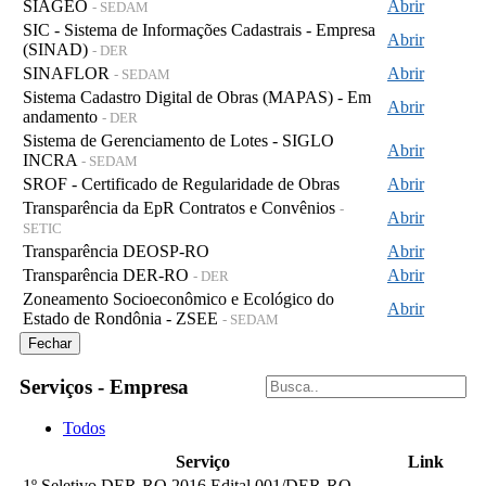
SIAGEO
Abrir
- SEDAM
SIC - Sistema de Informações Cadastrais - Empresa
Abrir
(SINAD)
- DER
SINAFLOR
Abrir
- SEDAM
Sistema Cadastro Digital de Obras (MAPAS) - Em
Abrir
andamento
- DER
Sistema de Gerenciamento de Lotes - SIGLO
Abrir
INCRA
- SEDAM
SROF - Certificado de Regularidade de Obras
Abrir
Transparência da EpR Contratos e Convênios
-
Abrir
SETIC
Transparência DEOSP-RO
Abrir
Transparência DER-RO
Abrir
- DER
Zoneamento Socioeconômico e Ecológico do
Abrir
Estado de Rondônia - ZSEE
- SEDAM
Fechar
Serviços - Empresa
Todos
Serviço
Link
1º Seletivo DER-RO 2016 Edital 001/DER-RO