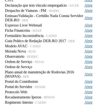
CSTI
Abrir
Declaração que tem vínculo empregatício
Abrir
- JUCER
Despacho de Viaturas - PM
Abrir
- SESDEC
Emissao/Validação - Certidão Nada Consta Servidor
Abrir
DER-RO
- DER
Expresso Livre Webmail
Abrir
Ficha Financeira
Abrir
- SEGEP
Formulário Inconsistência
Abrir
- CAERD
Guia Prático de Redação DER-RO 2017
Abrir
- DER
Modelo AVAC
Abrir
- CAERD
Morada Nova
Abrir
- SEAS
Observatorio
Abrir
- SESDEC
Ordem de Serviço
Abrir
- SESAU
Ordem de Serviço
Abrir
Plano anual de manutenção de Rodovias 2016
Abrir
(MAPAS)
- DER
Portal do Contribuinte
Abrir
Portal do Servidor
Abrir
- SEDAM
Protocolo Web
Abrir
Recadastramento Iperon
Abrir
- IPERON
Regimento Interno
Abrir
- CAERD