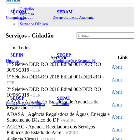
Serviços
Cidadão
SECOM
SEDAM
Empresa
Comunicação
Desenvolvimento Ambiental
Intranet
Servidor Público
Serviços - Cidadão
Todos
SEFIN
SEGEP
Serviço
Link
Finanças
Administração e Recursos Humanos
1º Seletivo DER-RO 2016 Edital 001/DER-RO
Abrir
30/05/2016
- DER
1º Seletivo DER-RO 2018 Edital 001/DER-RO
-
Abrir
DER
2º Seletivo DER-RO 2016 Edital 002/DER-RO
Abrir
10/06/2016
- DER
SEOSP
SEPAT
ABAR - Associação Brasileira de Agências de
Obras e Serviços Públicos
Patrimônio
Abrir
Regulação
- AGERO
ADASA - Agência Reguladora de Águas, Energia e
Abrir
Saneamento Básico do DF
- AGERO
Planejamento, Orçamento e Gestão
AGEAC - Agência Reguladora dos Serviços
Abrir
Públicos do Estado do Acre
- AGERO
Agência Virtual
Abrir
- CAERD