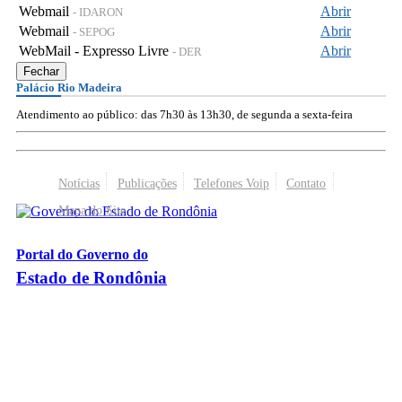
Webmail
Abrir
- IDARON
Webmail
Abrir
- SEPOG
WebMail - Expresso Livre
Abrir
- DER
Fechar
Palácio Rio Madeira
Atendimento ao público: das 7h30 às 13h30, de segunda a sexta-feira
Notícias
Publicações
Telefones Voip
Contato
Mapa do Site
Portal do Governo do
Estado de Rondônia
Palácio Rio Madeira
- Av. Farquar, 2986 - Bairro Pedrinhas
CEP 76.801-470 - Porto Velho, RO
© 2026
Governo do Estado de Rondônia
Todos os Direitos Reservados