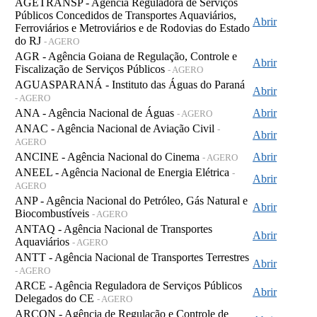
AGETRANSP - Agência Reguladora de Serviços
Públicos Concedidos de Transportes Aquaviários,
Abrir
Ferroviários e Metroviários e de Rodovias do Estado
do RJ
- AGERO
AGR - Agência Goiana de Regulação, Controle e
Abrir
Fiscalização de Serviços Públicos
- AGERO
AGUASPARANÁ - Instituto das Águas do Paraná
Abrir
- AGERO
ANA - Agência Nacional de Águas
Abrir
- AGERO
ANAC - Agência Nacional de Aviação Civil
-
Abrir
AGERO
ANCINE - Agência Nacional do Cinema
Abrir
- AGERO
ANEEL - Agência Nacional de Energia Elétrica
-
Abrir
AGERO
ANP - Agência Nacional do Petróleo, Gás Natural e
Abrir
Biocombustíveis
- AGERO
ANTAQ - Agência Nacional de Transportes
Abrir
Aquaviários
- AGERO
ANTT - Agência Nacional de Transportes Terrestres
Abrir
- AGERO
ARCE - Agência Reguladora de Serviços Públicos
Abrir
Delegados do CE
- AGERO
ARCON - Agência de Regulação e Controle de