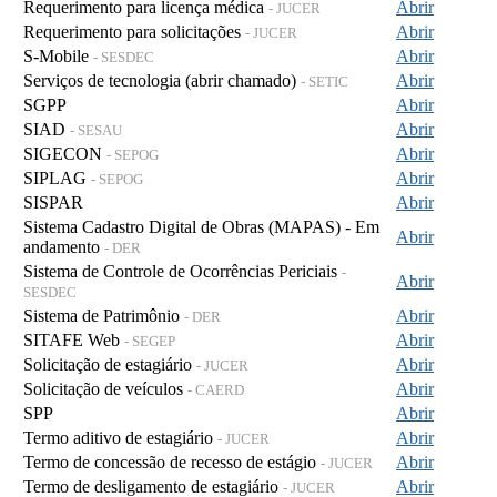
Requerimento para licença médica
Abrir
- JUCER
Requerimento para solicitações
Abrir
- JUCER
S-Mobile
Abrir
- SESDEC
Serviços de tecnologia (abrir chamado)
Abrir
- SETIC
SGPP
Abrir
SIAD
Abrir
- SESAU
SIGECON
Abrir
- SEPOG
SIPLAG
Abrir
- SEPOG
SISPAR
Abrir
Sistema Cadastro Digital de Obras (MAPAS) - Em
Abrir
andamento
- DER
Sistema de Controle de Ocorrências Periciais
-
Abrir
SESDEC
Sistema de Patrimônio
Abrir
- DER
SITAFE Web
Abrir
- SEGEP
Solicitação de estagiário
Abrir
- JUCER
Solicitação de veículos
Abrir
- CAERD
SPP
Abrir
Termo aditivo de estagiário
Abrir
- JUCER
Termo de concessão de recesso de estágio
Abrir
- JUCER
Termo de desligamento de estagiário
Abrir
- JUCER