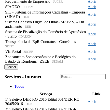
Requerimento de Empresário
Abrir
- JUCER
SIAGEO
Abrir
- SEDAM
SIC - Sistema de Informações Cadastrais - Empresa
Abrir
(SINAD)
- DER
Sistema Cadastro Digital de Obras (MAPAS) - Em
Abrir
andamento
- DER
Sistema de Fiscalização do Comércio de Agrotóxico
Abrir
- Siafro
- IDARON
Transparência da EpR Contratos e Convênios
-
Abrir
SETIC
Via Postal
Abrir
- JUCER
Zoneamento Socioeconômico e Ecológico do
Abrir
Estado de Rondônia - ZSEE
- SEDAM
Fechar
Serviços - Intranet
Todos
Serviço
Link
1º Seletivo DER-RO 2016 Edital 001/DER-RO
Abrir
30/05/2016
- DER
2º Seletivo DER-RO 2016 Edital 002/DER-RO