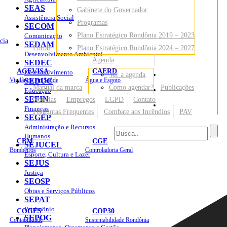
SEAS
Gabinete do Governador
Assistência Social
Programas
SECOM
Plano Estratégico Rondônia 2019 – 2023
Comunicação
cia
SEDAM
Portal
Plano Estratégico Rondônia 2024 – 2027
Desenvolvimento Ambiental
Agenda
SEDEC
AGEVISA
CAERD
Desenvolvimento
Ver a agenda
Mapa do Site
Vigilância em Saúde
SEDUC
Água e Esgoto
Manual da marca
Como agendar?
Publicações
Educação
SEFIN
Notícias
Empregos
LGPD
Contato
Sites
Finanças
Perguntas Frequentes
Combate aos Incêndios
PAV
SEGEP
Administração e Recursos
Humanos
CBM
CGE
SEJUCEL
Bombeiros
Controladoria Geral
Esporte, Cultura e Lazer
SEJUS
Justiça
SEOSP
Obras e Serviços Públicos
SEPAT
Patrimônio
COGES
COP30
SEPOG
Contabilidade
Sustentabilidade Rondônia