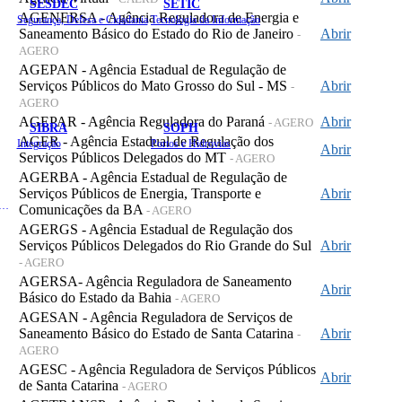
SESDEC
SETIC
AGENERSA - Agência Reguladora de Energia e
Segurança, Defesa e Cidadania
Tecnologia da Informação
Saneamento Básico do Estado do Rio de Janeiro
Abrir
-
AGERO
AGEPAN - Agência Estadual de Regulação de
Serviços Públicos do Mato Grosso do Sul - MS
Abrir
-
AGERO
AGEPAR - Agência Reguladora do Paraná
Abrir
- AGERO
SIBRA
SOPH
AGER - Agência Estadual de Regulação dos
Integração
Portos e Hidrovias
Abrir
Serviços Públicos Delegados do MT
- AGERO
AGERBA - Agência Estadual de Regulação de
Serviços Públicos de Energia, Transporte e
Abrir
 de Gastos Públicos Administrativos
Comunicações da BA
- AGERO
AGERGS - Agência Estadual de Regulação dos
Serviços Públicos Delegados do Rio Grande do Sul
Abrir
- AGERO
AGERSA- Agência Reguladora de Saneamento
Abrir
Básico do Estado da Bahia
- AGERO
AGESAN - Agência Reguladora de Serviços de
Saneamento Básico do Estado de Santa Catarina
Abrir
-
AGERO
AGESC - Agência Reguladora de Serviços Públicos
Abrir
de Santa Catarina
- AGERO