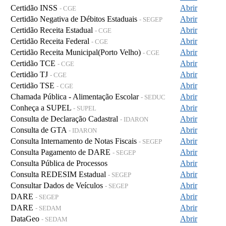
Certidão INSS
Abrir
- CGE
Certidão Negativa de Débitos Estaduais
Abrir
- SEGEP
Certidão Receita Estadual
Abrir
- CGE
Certidão Receita Federal
Abrir
- CGE
Certidão Receita Municipal(Porto Velho)
Abrir
- CGE
Certidão TCE
Abrir
- CGE
Certidão TJ
Abrir
- CGE
Certidão TSE
Abrir
- CGE
Chamada Pública - Alimentação Escolar
Abrir
- SEDUC
Conheça a SUPEL
Abrir
- SUPEL
Consulta de Declaração Cadastral
Abrir
- IDARON
Consulta de GTA
Abrir
- IDARON
Consulta Internamento de Notas Fiscais
Abrir
- SEGEP
Consulta Pagamento de DARE
Abrir
- SEGEP
Consulta Pública de Processos
Abrir
Consulta REDESIM Estadual
Abrir
- SEGEP
Consultar Dados de Veículos
Abrir
- SEGEP
DARE
Abrir
- SEGEP
DARE
Abrir
- SEDAM
DataGeo
Abrir
- SEDAM