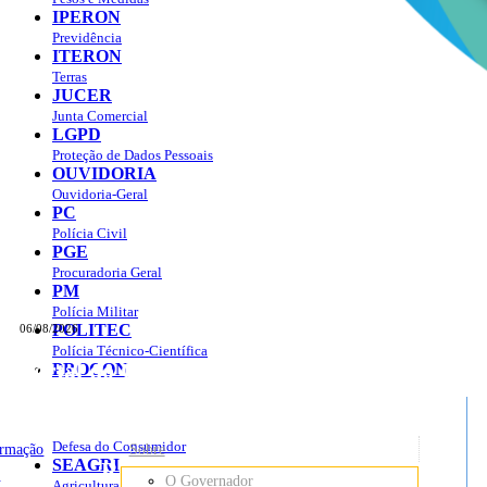
IPERON
Previdência
ITERON
Terras
JUCER
Junta Comercial
LGPD
Proteção de Dados Pessoais
OUVIDORIA
Ouvidoria-Geral
PC
Polícia Civil
PGE
Procuradoria Geral
PM
Polícia Militar
POLITEC
06/08/2026
Polícia Técnico-Científica
Portal do Governo do
Estado de Rondônia
PROCON
sso à Informação
Governo
de
Defesa do Consumidor
ormação
Sobre
SEAGRI
Rondônia
o
O Governador
Agricultura