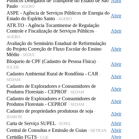
Públicos Delegados de Transporte do Estado de São
Abrir
Paulo
- AGERO
ASPE - Agência de Serviços Públicos de Energia do
Abrir
Estado do Espírito Santo
- AGERO
ATR.TO - Agência Tocantinense de Regulação
Controle e Fiscalização de Serviços Públicos
Abrir
-
AGERO
Avaliação do Seminário Estadual de Reformulação
do Projeto Correção de Fluxo Escolar do Ensino
Abrir
Médio
- SEDUC
Bloqueio de CPF (Cadastro de Pessoa Física)
-
Abrir
JUCER
Cadastro Ambiental Rural de Rondônia - CAR
-
Abrir
SEDAM
Cadastro de Exploradores e Consumidores de
Abrir
Produtos Florestais - CEPROF
- SEDAM
Cadastro de Exploradores e Consumidores de
Abrir
Produtos Florestais - CEPROF
- SEDAM
Cadastro de propriedades produtoras de soja
-
Abrir
IDARON
Carta de Serviço SUPEL
Abrir
- SUPEL
Central de Consultas e Emissão de Guias
Abrir
- DETRAN
Certidão FGTS
Abrir
- CGE