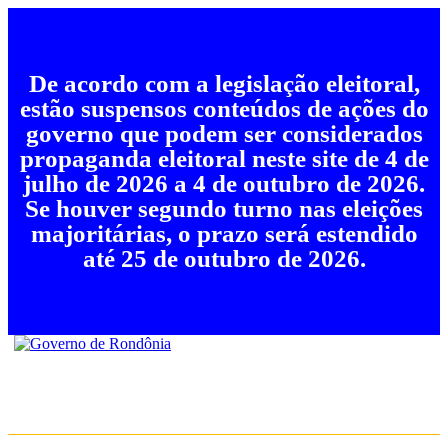
De acordo com a legislação eleitoral,
estão suspensos conteúdos de ações do
governo que podem ser considerados
propaganda eleitoral neste site de 4 de
julho de 2026 a 4 de outubro de 2026.
Se houver segundo turno nas eleições
majoritárias, o prazo será estendido
até 25 de outubro de 2026.