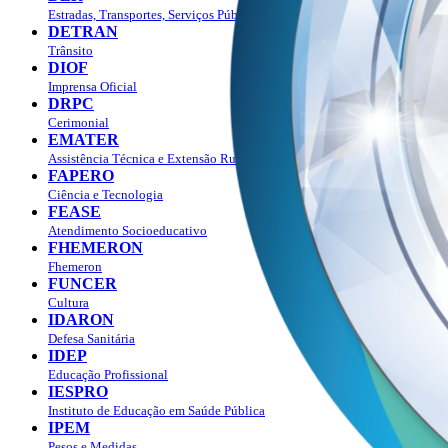
Estradas, Transportes, Serviços Públicos
DETRAN
Trânsito
DIOF
Imprensa Oficial
DRPC
Cerimonial
EMATER
Assistência Técnica e Extensão Rural
FAPERO
Ciência e Tecnologia
FEASE
Atendimento Socioeducativo
FHEMERON
Fhemeron
FUNCER
Cultura
IDARON
Defesa Sanitária
IDEP
Educação Profissional
IESPRO
Instituto de Educação em Saúde Pública
IPEM
Pesos e Medidas