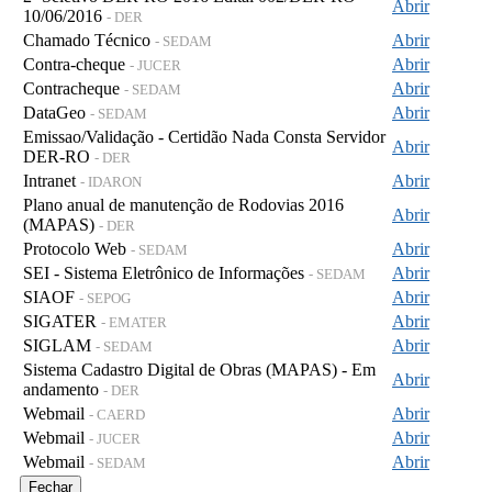
Abrir
10/06/2016
- DER
Chamado Técnico
Abrir
- SEDAM
Contra-cheque
Abrir
- JUCER
Contracheque
Abrir
- SEDAM
DataGeo
Abrir
- SEDAM
Emissao/Validação - Certidão Nada Consta Servidor
Abrir
DER-RO
- DER
Intranet
Abrir
- IDARON
Plano anual de manutenção de Rodovias 2016
Abrir
(MAPAS)
- DER
Protocolo Web
Abrir
- SEDAM
SEI - Sistema Eletrônico de Informações
Abrir
- SEDAM
SIAOF
Abrir
- SEPOG
SIGATER
Abrir
- EMATER
SIGLAM
Abrir
- SEDAM
Sistema Cadastro Digital de Obras (MAPAS) - Em
Abrir
andamento
- DER
Webmail
Abrir
- CAERD
Webmail
Abrir
- JUCER
Webmail
Abrir
- SEDAM
Fechar