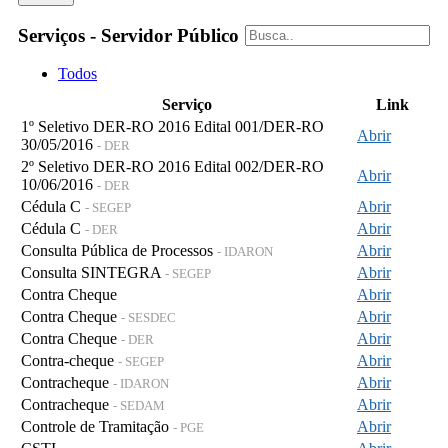
Serviços - Servidor Público
Todos
Serviço
Link
1º Seletivo DER-RO 2016 Edital 001/DER-RO
Abrir
30/05/2016
- DER
2º Seletivo DER-RO 2016 Edital 002/DER-RO
Abrir
10/06/2016
- DER
Cédula C
Abrir
- SEGEP
Cédula C
Abrir
- DER
Consulta Pública de Processos
Abrir
- IDARON
Consulta SINTEGRA
Abrir
- SEGEP
Contra Cheque
Abrir
Contra Cheque
Abrir
- SESDEC
Contra Cheque
Abrir
- DER
Contra-cheque
Abrir
- SEGEP
Contracheque
Abrir
- IDARON
Contracheque
Abrir
- SEDAM
Controle de Tramitação
Abrir
- PGE