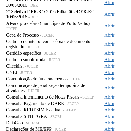
Abrir
30/05/2016
- DER
2º Seletivo DER-RO 2016 Edital 002/DER-RO
Abrir
10/06/2016
- DER
Alvará provisório (município de Porto Velho)
-
Abrir
JUCER
Capa de Processo
Abrir
- JUCER
Certidão de inteiro teor – cópia de documento
Abrir
registrado
- JUCER
Certidão específica
Abrir
- JUCER
Certidão simplificada
Abrir
- JUCER
Checklist
Abrir
- JUCER
CNPJ
Abrir
- JUCER
Comunicação de funcionamento
Abrir
- JUCER
Comunicação de paralisação temporária de
Abrir
atividades
- JUCER
Consulta Internamento de Notas Fiscais
Abrir
- SEGEP
Consulta Pagamento de DARE
Abrir
- SEGEP
Consulta REDESIM Estadual
Abrir
- SEGEP
Consulta SINTEGRA
Abrir
- SEGEP
DataGeo
Abrir
- SEDAM
Declarações de ME/EPP
Abrir
- JUCER