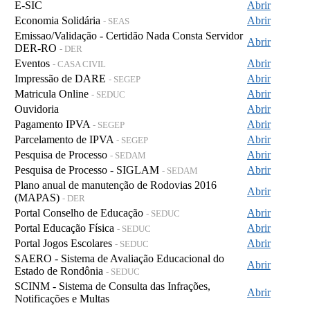
E-SIC
Abrir
Economia Solidária
Abrir
- SEAS
Emissao/Validação - Certidão Nada Consta Servidor
Abrir
DER-RO
- DER
Eventos
Abrir
- CASA CIVIL
Impressão de DARE
Abrir
- SEGEP
Matricula Online
Abrir
- SEDUC
Ouvidoria
Abrir
Pagamento IPVA
Abrir
- SEGEP
Parcelamento de IPVA
Abrir
- SEGEP
Pesquisa de Processo
Abrir
- SEDAM
Pesquisa de Processo - SIGLAM
Abrir
- SEDAM
Plano anual de manutenção de Rodovias 2016
Abrir
(MAPAS)
- DER
Portal Conselho de Educação
Abrir
- SEDUC
Portal Educação Física
Abrir
- SEDUC
Portal Jogos Escolares
Abrir
- SEDUC
SAERO - Sistema de Avaliação Educacional do
Abrir
Estado de Rondônia
- SEDUC
SCINM - Sistema de Consulta das Infrações,
Abrir
Notificações e Multas