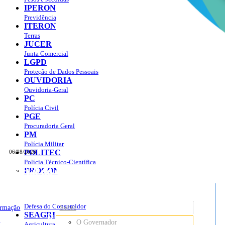
IPERON
Previdência
ITERON
Terras
JUCER
Junta Comercial
LGPD
Proteção de Dados Pessoais
OUVIDORIA
Ouvidoria-Geral
PC
Polícia Civil
PGE
Procuradoria Geral
PM
Polícia Militar
POLITEC
06/08/2026
Polícia Técnico-Científica
Portal do Governo do
Estado de Rondônia
PROCON
sso à Informação
Governo
de
Defesa do Consumidor
ormação
Sobre
SEAGRI
Rondônia
o
O Governador
Agricultura