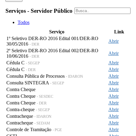
Serviços - Servidor Público
Todos
Serviço
Link
1º Seletivo DER-RO 2016 Edital 001/DER-RO
Abrir
30/05/2016
- DER
2º Seletivo DER-RO 2016 Edital 002/DER-RO
Abrir
10/06/2016
- DER
Cédula C
Abrir
- SEGEP
Cédula C
Abrir
- DER
Consulta Pública de Processos
Abrir
- IDARON
Consulta SINTEGRA
Abrir
- SEGEP
Contra Cheque
Abrir
Contra Cheque
Abrir
- SESDEC
Contra Cheque
Abrir
- DER
Contra-cheque
Abrir
- SEGEP
Contracheque
Abrir
- IDARON
Contracheque
Abrir
- SEDAM
Controle de Tramitação
Abrir
- PGE