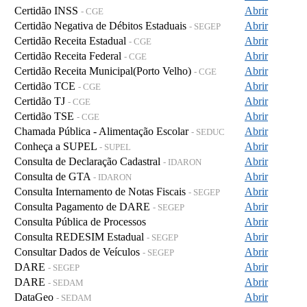
Certidão INSS
Abrir
- CGE
Certidão Negativa de Débitos Estaduais
Abrir
- SEGEP
Certidão Receita Estadual
Abrir
- CGE
Certidão Receita Federal
Abrir
- CGE
Certidão Receita Municipal(Porto Velho)
Abrir
- CGE
Certidão TCE
Abrir
- CGE
Certidão TJ
Abrir
- CGE
Certidão TSE
Abrir
- CGE
Chamada Pública - Alimentação Escolar
Abrir
- SEDUC
Conheça a SUPEL
Abrir
- SUPEL
Consulta de Declaração Cadastral
Abrir
- IDARON
Consulta de GTA
Abrir
- IDARON
Consulta Internamento de Notas Fiscais
Abrir
- SEGEP
Consulta Pagamento de DARE
Abrir
- SEGEP
Consulta Pública de Processos
Abrir
Consulta REDESIM Estadual
Abrir
- SEGEP
Consultar Dados de Veículos
Abrir
- SEGEP
DARE
Abrir
- SEGEP
DARE
Abrir
- SEDAM
DataGeo
Abrir
- SEDAM