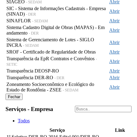
SIAGEO
Abrir
- SEDAM
SIC - Sistema de Informações Cadastrais - Empresa
Abrir
(SINAD)
- DER
SINAFLOR
Abrir
- SEDAM
Sistema Cadastro Digital de Obras (MAPAS) - Em
Abrir
andamento
- DER
Sistema de Gerenciamento de Lotes - SIGLO
Abrir
INCRA
- SEDAM
SROF - Certificado de Regularidade de Obras
Abrir
Transparência da EpR Contratos e Convênios
-
Abrir
SETIC
Transparência DEOSP-RO
Abrir
Transparência DER-RO
Abrir
- DER
Zoneamento Socioeconômico e Ecológico do
Abrir
Estado de Rondônia - ZSEE
- SEDAM
Fechar
Serviços - Empresa
Todos
Serviço
Link
1º Seletivo DER-RO 2016 Edital 001/DER-RO