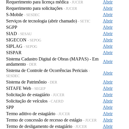
Requerimento para licença médica
Abrir
- JUCER
Requerimento para solicitações
Abrir
- JUCER
S-Mobile
Abrir
- SESDEC
Serviços de tecnologia (abrir chamado)
Abrir
- SETIC
SGPP
Abrir
SIAD
Abrir
- SESAU
SIGECON
Abrir
- SEPOG
SIPLAG
Abrir
- SEPOG
SISPAR
Abrir
Sistema Cadastro Digital de Obras (MAPAS) - Em
Abrir
andamento
- DER
Sistema de Controle de Ocorrências Periciais
-
Abrir
SESDEC
Sistema de Patrimônio
Abrir
- DER
SITAFE Web
Abrir
- SEGEP
Solicitação de estagiário
Abrir
- JUCER
Solicitação de veículos
Abrir
- CAERD
SPP
Abrir
Termo aditivo de estagiário
Abrir
- JUCER
Termo de concessão de recesso de estágio
Abrir
- JUCER
Termo de desligamento de estagiário
Abrir
- JUCER