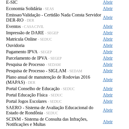
E-SIC
Abrir
Economia Solidária
Abrir
- SEAS
Emissao/Validação - Certidão Nada Consta Servidor
Abrir
DER-RO
- DER
Eventos
Abrir
- CASA CIVIL
Impressão de DARE
Abrir
- SEGEP
Matricula Online
Abrir
- SEDUC
Ouvidoria
Abrir
Pagamento IPVA
Abrir
- SEGEP
Parcelamento de IPVA
Abrir
- SEGEP
Pesquisa de Processo
Abrir
- SEDAM
Pesquisa de Processo - SIGLAM
Abrir
- SEDAM
Plano anual de manutenção de Rodovias 2016
Abrir
(MAPAS)
- DER
Portal Conselho de Educação
Abrir
- SEDUC
Portal Educação Física
Abrir
- SEDUC
Portal Jogos Escolares
Abrir
- SEDUC
SAERO - Sistema de Avaliação Educacional do
Abrir
Estado de Rondônia
- SEDUC
SCINM - Sistema de Consulta das Infrações,
Abrir
Notificações e Multas