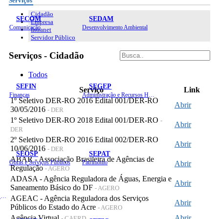
Serviços
Cidadão
SECOM
SEDAM
Empresa
Comunicação
Desenvolvimento Ambiental
Intranet
Servidor Público
Serviços - Cidadão
Todos
SEFIN
SEGEP
Serviço
Link
Finanças
Administração e Recursos Humanos
1º Seletivo DER-RO 2016 Edital 001/DER-RO
Abrir
30/05/2016
- DER
1º Seletivo DER-RO 2018 Edital 001/DER-RO
-
Abrir
DER
2º Seletivo DER-RO 2016 Edital 002/DER-RO
Abrir
10/06/2016
- DER
SEOSP
SEPAT
ABAR - Associação Brasileira de Agências de
Obras e Serviços Públicos
Patrimônio
Abrir
Regulação
- AGERO
ADASA - Agência Reguladora de Águas, Energia e
Abrir
Saneamento Básico do DF
- AGERO
Planejamento, Orçamento e Gestão
AGEAC - Agência Reguladora dos Serviços
Abrir
Públicos do Estado do Acre
- AGERO
Agência Virtual
Abrir
- CAERD