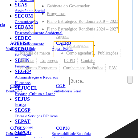
SEAS
Gabinete do Governador
Assistência Social
Programas
SECOM
Plano Estratégico Rondônia 2019 – 2023
Comunicação
cia
SEDAM
Portal
Plano Estratégico Rondônia 2024 – 2027
Desenvolvimento Ambiental
Agenda
SEDEC
AGEVISA
CAERD
Desenvolvimento
Ver a agenda
Mapa do Site
Vigilância em Saúde
SEDUC
Água e Esgoto
Manual da marca
Como agendar?
Publicações
Educação
SEFIN
Notícias
Empregos
LGPD
Contato
Sites
Finanças
Perguntas Frequentes
Combate aos Incêndios
PAV
SEGEP
Administração e Recursos
Humanos
CBM
CGE
SEJUCEL
Bombeiros
Controladoria Geral
Esporte, Cultura e Lazer
SEJUS
Justiça
SEOSP
Obras e Serviços Públicos
SEPAT
Patrimônio
COGES
COP30
SEPOG
Contabilidade
Sustentabilidade Rondônia