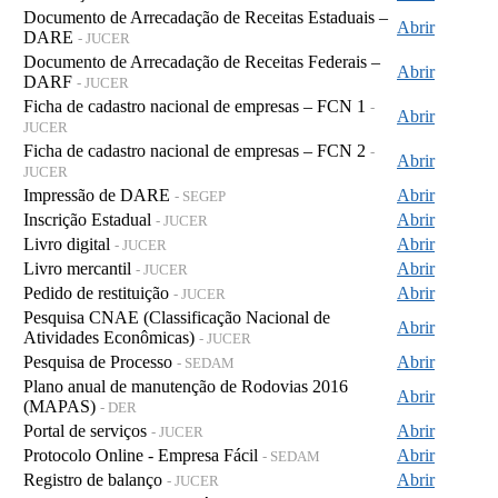
Documento de Arrecadação de Receitas Estaduais –
Abrir
DARE
- JUCER
Documento de Arrecadação de Receitas Federais –
Abrir
DARF
- JUCER
Ficha de cadastro nacional de empresas – FCN 1
-
Abrir
JUCER
Ficha de cadastro nacional de empresas – FCN 2
-
Abrir
JUCER
Impressão de DARE
Abrir
- SEGEP
Inscrição Estadual
Abrir
- JUCER
Livro digital
Abrir
- JUCER
Livro mercantil
Abrir
- JUCER
Pedido de restituição
Abrir
- JUCER
Pesquisa CNAE (Classificação Nacional de
Abrir
Atividades Econômicas)
- JUCER
Pesquisa de Processo
Abrir
- SEDAM
Plano anual de manutenção de Rodovias 2016
Abrir
(MAPAS)
- DER
Portal de serviços
Abrir
- JUCER
Protocolo Online - Empresa Fácil
Abrir
- SEDAM
Registro de balanço
Abrir
- JUCER