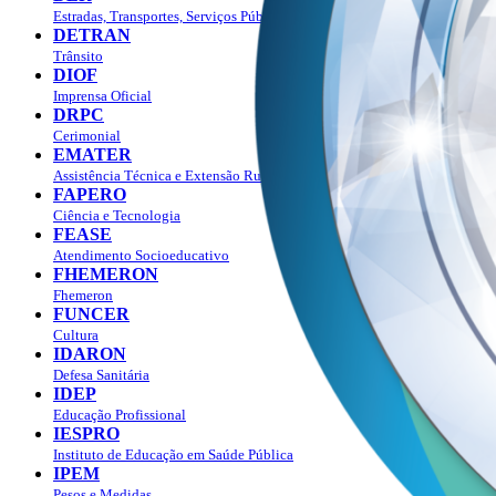
Estradas, Transportes, Serviços Públicos
DETRAN
Trânsito
DIOF
Imprensa Oficial
DRPC
Cerimonial
EMATER
Assistência Técnica e Extensão Rural
FAPERO
Ciência e Tecnologia
FEASE
Atendimento Socioeducativo
FHEMERON
Fhemeron
FUNCER
Cultura
IDARON
Defesa Sanitária
IDEP
Educação Profissional
IESPRO
Instituto de Educação em Saúde Pública
IPEM
Pesos e Medidas