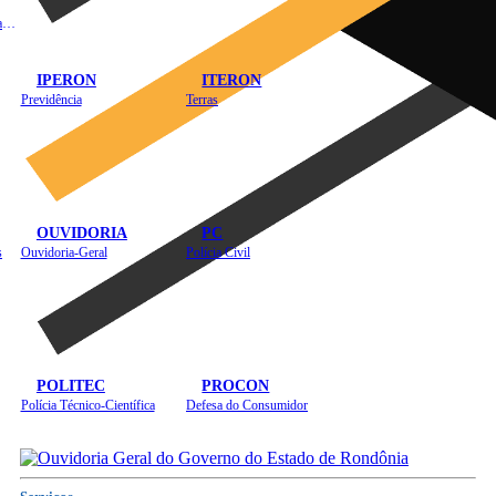
Instituto de Educação em Saúde Pública
IPERON
ITERON
Previdência
Terras
OUVIDORIA
PC
s
Ouvidoria-Geral
Polícia Civil
POLITEC
PROCON
Polícia Técnico-Científica
Defesa do Consumidor