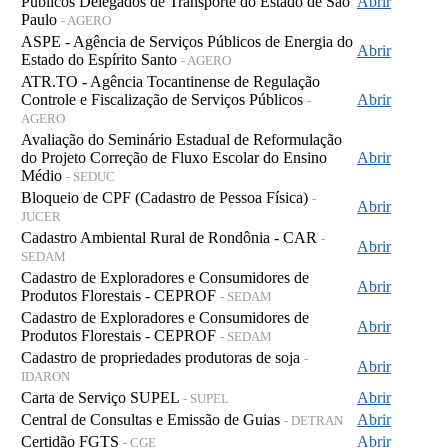
Públicos Delegados de Transporte do Estado de São
Abrir
Paulo
- AGERO
ASPE - Agência de Serviços Públicos de Energia do
Abrir
Estado do Espírito Santo
- AGERO
ATR.TO - Agência Tocantinense de Regulação
Controle e Fiscalização de Serviços Públicos
Abrir
-
AGERO
Avaliação do Seminário Estadual de Reformulação
do Projeto Correção de Fluxo Escolar do Ensino
Abrir
Médio
- SEDUC
Bloqueio de CPF (Cadastro de Pessoa Física)
-
Abrir
JUCER
Cadastro Ambiental Rural de Rondônia - CAR
-
Abrir
SEDAM
Cadastro de Exploradores e Consumidores de
Abrir
Produtos Florestais - CEPROF
- SEDAM
Cadastro de Exploradores e Consumidores de
Abrir
Produtos Florestais - CEPROF
- SEDAM
Cadastro de propriedades produtoras de soja
-
Abrir
IDARON
Carta de Serviço SUPEL
Abrir
- SUPEL
Central de Consultas e Emissão de Guias
Abrir
- DETRAN
Certidão FGTS
Abrir
- CGE