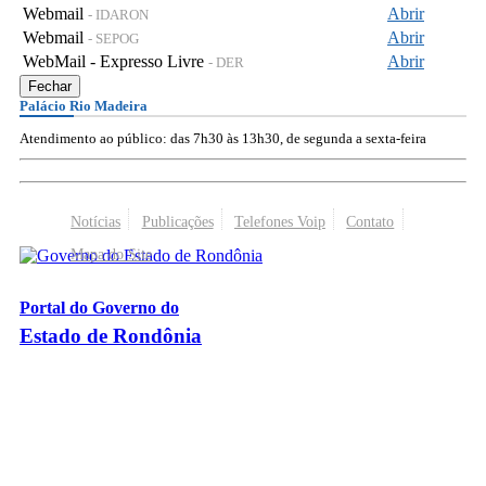
Webmail
Abrir
- IDARON
Webmail
Abrir
- SEPOG
WebMail - Expresso Livre
Abrir
- DER
Fechar
Palácio Rio Madeira
Atendimento ao público: das 7h30 às 13h30, de segunda a sexta-feira
Notícias
Publicações
Telefones Voip
Contato
Mapa do Site
Portal do Governo do
Estado de Rondônia
Palácio Rio Madeira
- Av. Farquar, 2986 - Bairro Pedrinhas
CEP 76.801-470 - Porto Velho, RO
© 2026
Governo do Estado de Rondônia
Todos os Direitos Reservados