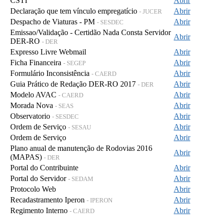
CSTI
Abrir
Declaração que tem vínculo empregatício
Abrir
- JUCER
Despacho de Viaturas - PM
Abrir
- SESDEC
Emissao/Validação - Certidão Nada Consta Servidor
Abrir
DER-RO
- DER
Expresso Livre Webmail
Abrir
Ficha Financeira
Abrir
- SEGEP
Formulário Inconsistência
Abrir
- CAERD
Guia Prático de Redação DER-RO 2017
Abrir
- DER
Modelo AVAC
Abrir
- CAERD
Morada Nova
Abrir
- SEAS
Observatorio
Abrir
- SESDEC
Ordem de Serviço
Abrir
- SESAU
Ordem de Serviço
Abrir
Plano anual de manutenção de Rodovias 2016
Abrir
(MAPAS)
- DER
Portal do Contribuinte
Abrir
Portal do Servidor
Abrir
- SEDAM
Protocolo Web
Abrir
Recadastramento Iperon
Abrir
- IPERON
Regimento Interno
Abrir
- CAERD