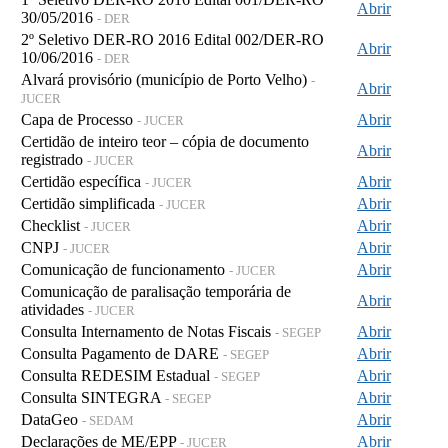
Abrir
30/05/2016
- DER
2º Seletivo DER-RO 2016 Edital 002/DER-RO
Abrir
10/06/2016
- DER
Alvará provisório (município de Porto Velho)
-
Abrir
JUCER
Capa de Processo
Abrir
- JUCER
Certidão de inteiro teor – cópia de documento
Abrir
registrado
- JUCER
Certidão específica
Abrir
- JUCER
Certidão simplificada
Abrir
- JUCER
Checklist
Abrir
- JUCER
CNPJ
Abrir
- JUCER
Comunicação de funcionamento
Abrir
- JUCER
Comunicação de paralisação temporária de
Abrir
atividades
- JUCER
Consulta Internamento de Notas Fiscais
Abrir
- SEGEP
Consulta Pagamento de DARE
Abrir
- SEGEP
Consulta REDESIM Estadual
Abrir
- SEGEP
Consulta SINTEGRA
Abrir
- SEGEP
DataGeo
Abrir
- SEDAM
Declarações de ME/EPP
Abrir
- JUCER