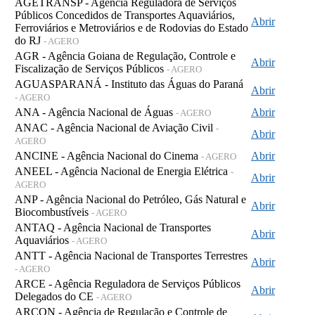
AGETRANSP - Agência Reguladora de Serviços
Públicos Concedidos de Transportes Aquaviários,
Abrir
Ferroviários e Metroviários e de Rodovias do Estado
do RJ
- AGERO
AGR - Agência Goiana de Regulação, Controle e
Abrir
Fiscalização de Serviços Públicos
- AGERO
AGUASPARANÁ - Instituto das Águas do Paraná
Abrir
- AGERO
ANA - Agência Nacional de Águas
Abrir
- AGERO
ANAC - Agência Nacional de Aviação Civil
-
Abrir
AGERO
ANCINE - Agência Nacional do Cinema
Abrir
- AGERO
ANEEL - Agência Nacional de Energia Elétrica
-
Abrir
AGERO
ANP - Agência Nacional do Petróleo, Gás Natural e
Abrir
Biocombustíveis
- AGERO
ANTAQ - Agência Nacional de Transportes
Abrir
Aquaviários
- AGERO
ANTT - Agência Nacional de Transportes Terrestres
Abrir
- AGERO
ARCE - Agência Reguladora de Serviços Públicos
Abrir
Delegados do CE
- AGERO
ARCON - Agência de Regulação e Controle de