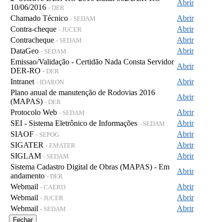
Abrir
10/06/2016
- DER
Chamado Técnico
Abrir
- SEDAM
Contra-cheque
Abrir
- JUCER
Contracheque
Abrir
- SEDAM
DataGeo
Abrir
- SEDAM
Emissao/Validação - Certidão Nada Consta Servidor
Abrir
DER-RO
- DER
Intranet
Abrir
- IDARON
Plano anual de manutenção de Rodovias 2016
Abrir
(MAPAS)
- DER
Protocolo Web
Abrir
- SEDAM
SEI - Sistema Eletrônico de Informações
Abrir
- SEDAM
SIAOF
Abrir
- SEPOG
SIGATER
Abrir
- EMATER
SIGLAM
Abrir
- SEDAM
Sistema Cadastro Digital de Obras (MAPAS) - Em
Abrir
andamento
- DER
Webmail
Abrir
- CAERD
Webmail
Abrir
- JUCER
Webmail
Abrir
- SEDAM
Fechar