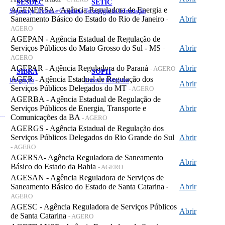
SESDEC
SETIC
AGENERSA - Agência Reguladora de Energia e
Segurança, Defesa e Cidadania
Tecnologia da Informação
Saneamento Básico do Estado do Rio de Janeiro
Abrir
-
AGERO
AGEPAN - Agência Estadual de Regulação de
Serviços Públicos do Mato Grosso do Sul - MS
Abrir
-
AGERO
AGEPAR - Agência Reguladora do Paraná
Abrir
- AGERO
SIBRA
SOPH
AGER - Agência Estadual de Regulação dos
Integração
Portos e Hidrovias
Abrir
Serviços Públicos Delegados do MT
- AGERO
AGERBA - Agência Estadual de Regulação de
Serviços Públicos de Energia, Transporte e
Abrir
 de Gastos Públicos Administrativos
Comunicações da BA
- AGERO
AGERGS - Agência Estadual de Regulação dos
Serviços Públicos Delegados do Rio Grande do Sul
Abrir
- AGERO
AGERSA- Agência Reguladora de Saneamento
Abrir
Básico do Estado da Bahia
- AGERO
AGESAN - Agência Reguladora de Serviços de
Saneamento Básico do Estado de Santa Catarina
Abrir
-
AGERO
AGESC - Agência Reguladora de Serviços Públicos
Abrir
de Santa Catarina
- AGERO