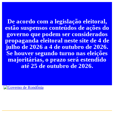
De acordo com a legislação eleitoral,
estão suspensos conteúdos de ações do
governo que podem ser considerados
propaganda eleitoral neste site de 4 de
julho de 2026 a 4 de outubro de 2026.
Se houver segundo turno nas eleições
majoritárias, o prazo será estendido
até 25 de outubro de 2026.