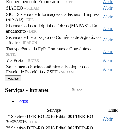
Requerimento de Empresário
Abrir
- JUCER
SIAGEO
Abrir
- SEDAM
SIC - Sistema de Informações Cadastrais - Empresa
Abrir
(SINAD)
- DER
Sistema Cadastro Digital de Obras (MAPAS) - Em
Abrir
andamento
- DER
Sistema de Fiscalização do Comércio de Agrotóxico
Abrir
- Siafro
- IDARON
Transparência da EpR Contratos e Convênios
-
Abrir
SETIC
Via Postal
Abrir
- JUCER
Zoneamento Socioeconômico e Ecológico do
Abrir
Estado de Rondônia - ZSEE
- SEDAM
Fechar
Serviços - Intranet
Todos
Serviço
Link
1º Seletivo DER-RO 2016 Edital 001/DER-RO
Abrir
30/05/2016
- DER
2º Seletivo DER-RO 2016 Edital 002/DER-RO