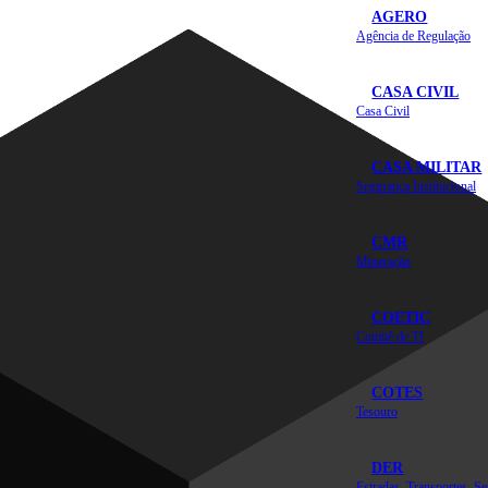
AGERO
Agência de Regulação
CASA CIVIL
Casa Civil
CASA MILITAR
Segurança Institucional
CMR
Mineração
COETIC
Comitê de TI
COTES
Tesouro
DER