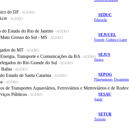
sico do DF
- AGERO
SEDUC
 Acre
- AGERO
Educação
do Estado do Rio de Janeiro
- AGERO
SEJUCEL
 Mato Grosso do Sul - MS
- AGERO
Esporte, Cultura e Lazer
legados do MT
- AGERO
SEJUS
 Energia, Transporte e Comunicações da BA
- AGERO
Justiça
elegados do Rio Grande do Sul
- AGERO
a Bahia
- AGERO
SEPOG
o Estado de Santa Catarina
- AGERO
na
- AGERO
de Transportes Aquaviários, Ferroviários e Metroviários e de Rodov
SESAU
rviços Públicos
- AGERO
Saúde
SETUR
Turismo