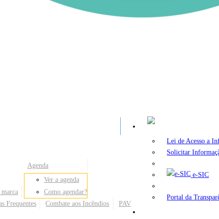
A
Lei de Acesso a I
Solicitar Informaç
Agenda
e-SIC
Ver a agenda
 marca
Como agendar?
Portal da Transpar
as Frequentes
Combate aos Incêndios
PAV
Secretarias e Órgãos