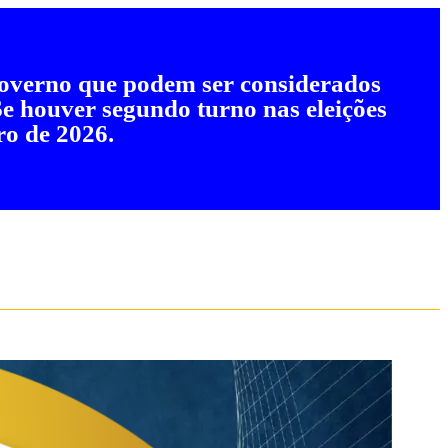
 governo que podem ser considerados
 Se houver segundo turno nas eleições
ro de 2026.