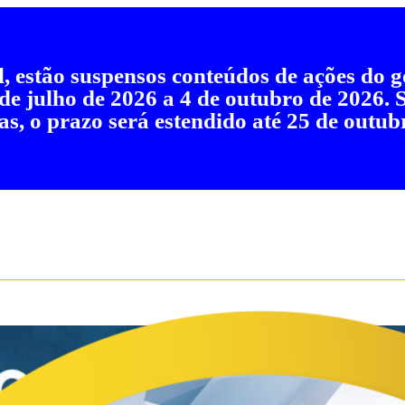
al, estão suspensos conteúdos de ações do
 de julho de 2026 a 4 de outubro de 2026.
as, o prazo será estendido até 25 de outub