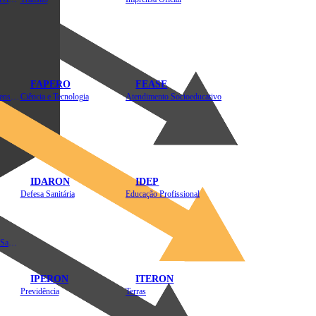
FAPERO
FEASE
Assistência Técnica e Extensão Rural
Ciência e Tecnologia
Atendimento Socioeducativo
IDARON
IDEP
Defesa Sanitária
Educação Profissional
Instituto de Educação em Saúde Pública
IPERON
ITERON
Previdência
Terras