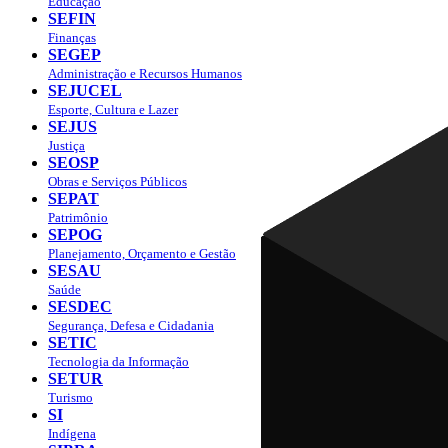
Educação
SEFIN
Finanças
SEGEP
Administração e Recursos Humanos
SEJUCEL
Esporte, Cultura e Lazer
SEJUS
Justiça
SEOSP
Obras e Serviços Públicos
SEPAT
Patrimônio
SEPOG
Planejamento, Orçamento e Gestão
SESAU
Saúde
SESDEC
Segurança, Defesa e Cidadania
SETIC
Tecnologia da Informação
SETUR
Turismo
SI
Indígena