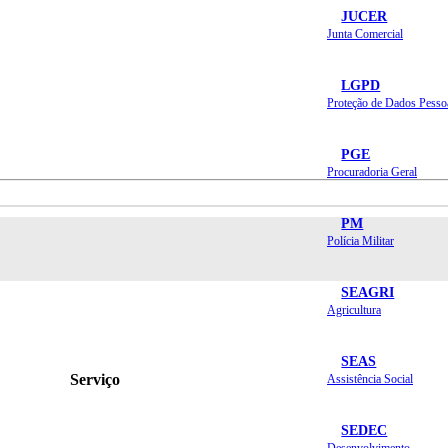
JUCER
Junta Comercial
LGPD
Proteção de Dados Pesso
PGE
Procuradoria Geral
PM
Polícia Militar
SEAGRI
Agricultura
SEAS
Serviço
Assistência Social
SEDEC
Desenvolvimento