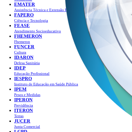
EMATER
Assistência Técnica e Extensão Rural
FAPERO
Ciência e Tecnologia
FEASE
Atendimento Socioeducativo
FHEMERON
Fhemeron
FUNCER
Cultura
IDARON
Defesa Sanitária
IDEP
Educação Profissional
IESPRO
Instituto de Educação em Saúde Pública
IPEM
Pesos e Medidas
IPERON
Previdência
ITERON
Terras
JUCER
Junta Comercial
LGPD