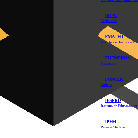
DRPC
Cerimonial
EMATER
FHEMERON
Fhemeron
FUNCER
Cultura
IESPRO
IPEM
Pesos e Medidas