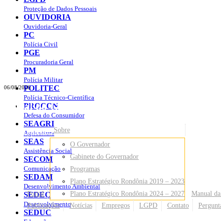
Proteção de Dados Pessoais
OUVIDORIA
Ouvidoria-Geral
PC
Polícia Civil
PGE
Procuradoria Geral
PM
Polícia Militar
POLITEC
06/08/2026
Polícia Técnico-Científica
Portal do Governo do
Estado de Rondônia
PROCON
Defesa do Consumidor
SEAGRI
Governo
de Rondônia
Sobre
Agricultura
SEAS
O Governador
Assistência Social
Gabinete do Governador
SECOM
Comunicação
Programas
SEDAM
Plano Estratégico Rondônia 2019 – 2023
Desenvolvimento Ambiental
Portal
Plano Estratégico Rondônia 2024 – 2027
Manual da
SEDEC
Desenvolvimento
Publicações
Notícias
Empregos
LGPD
Contato
Pergunt
SEDUC