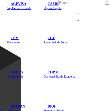
AGEVISA
CAERD
Mapa do Site
Vigilância em Saúde
Água e Esgoto
Sites
CBM
CGE
Bombeiros
Controladoria Geral
COGES
COP30
Contabilidade
Sustentabilidade Rondônia
DETRAN
DIOF
Estradas, Transportes, Serviços Públicos
Trânsito
Imprensa Oficial