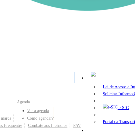
A
Lei de Acesso a I
Solicitar Informaç
Agenda
e-SIC
Ver a agenda
 marca
Como agendar?
Portal da Transpar
as Frequentes
Combate aos Incêndios
PAV
Secretarias e Órgãos