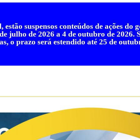
al, estão suspensos conteúdos de ações do
 de julho de 2026 a 4 de outubro de 2026.
as, o prazo será estendido até 25 de outub