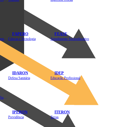
FAPERO
FEASE
Assistência Técnica e Extensão Rural
Ciência e Tecnologia
Atendimento Socioeducativo
IDARON
IDEP
Defesa Sanitária
Educação Profissional
Instituto de Educação em Saúde Pública
IPERON
ITERON
Previdência
Terras