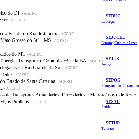
sico do DF
- AGERO
SEDUC
 Acre
- AGERO
Educação
do Estado do Rio de Janeiro
- AGERO
SEJUCEL
 Mato Grosso do Sul - MS
- AGERO
Esporte, Cultura e Lazer
legados do MT
- AGERO
SEJUS
 Energia, Transporte e Comunicações da BA
- AGERO
Justiça
elegados do Rio Grande do Sul
- AGERO
a Bahia
- AGERO
SEPOG
o Estado de Santa Catarina
- AGERO
na
- AGERO
de Transportes Aquaviários, Ferroviários e Metroviários e de Rodov
SESAU
rviços Públicos
- AGERO
Saúde
SETUR
Turismo