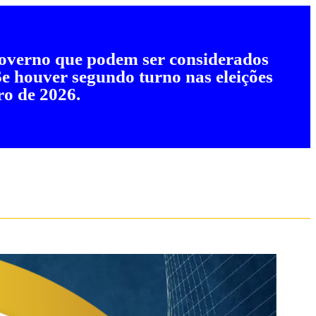
 governo que podem ser considerados
 Se houver segundo turno nas eleições
ro de 2026.