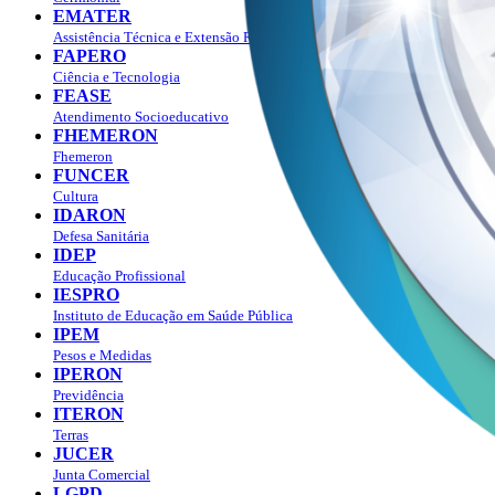
EMATER
Assistência Técnica e Extensão Rural
FAPERO
Ciência e Tecnologia
FEASE
Atendimento Socioeducativo
FHEMERON
Fhemeron
FUNCER
Cultura
IDARON
Defesa Sanitária
IDEP
Educação Profissional
IESPRO
Instituto de Educação em Saúde Pública
IPEM
Pesos e Medidas
IPERON
Previdência
ITERON
Terras
JUCER
Junta Comercial
LGPD