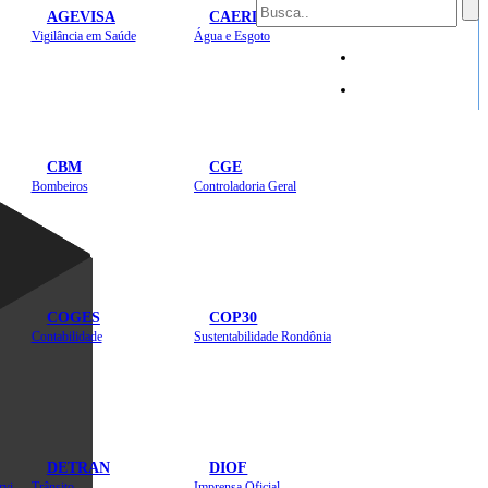
AGEVISA
CAERD
Mapa do Site
Vigilância em Saúde
Água e Esgoto
Sites
CBM
CGE
Bombeiros
Controladoria Geral
COGES
COP30
Contabilidade
Sustentabilidade Rondônia
DETRAN
DIOF
Estradas, Transportes, Serviços Públicos
Trânsito
Imprensa Oficial