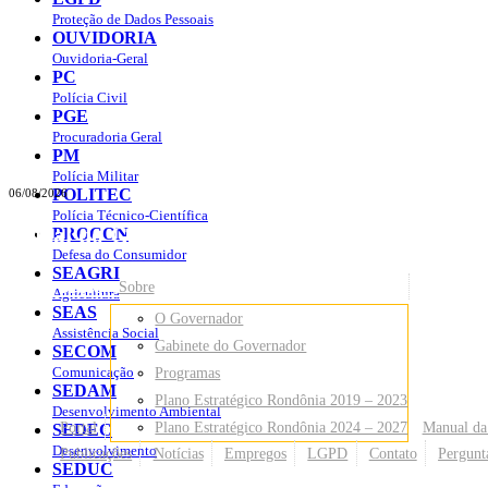
Proteção de Dados Pessoais
OUVIDORIA
Ouvidoria-Geral
PC
Polícia Civil
PGE
Procuradoria Geral
PM
Polícia Militar
POLITEC
06/08/2026
Polícia Técnico-Científica
Portal do Governo do
Estado de Rondônia
PROCON
Defesa do Consumidor
SEAGRI
Governo
de Rondônia
Sobre
Agricultura
SEAS
O Governador
Assistência Social
Gabinete do Governador
SECOM
Comunicação
Programas
SEDAM
Plano Estratégico Rondônia 2019 – 2023
Desenvolvimento Ambiental
Portal
Plano Estratégico Rondônia 2024 – 2027
Manual da
SEDEC
Desenvolvimento
Publicações
Notícias
Empregos
LGPD
Contato
Pergunt
SEDUC