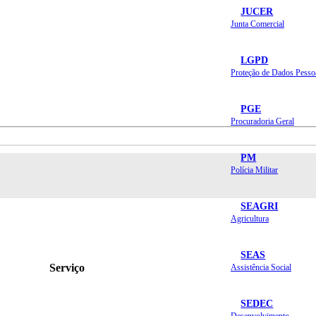
JUCER
Junta Comercial
LGPD
Proteção de Dados Pesso
PGE
Procuradoria Geral
PM
Polícia Militar
SEAGRI
Agricultura
SEAS
Serviço
Assistência Social
SEDEC
Desenvolvimento