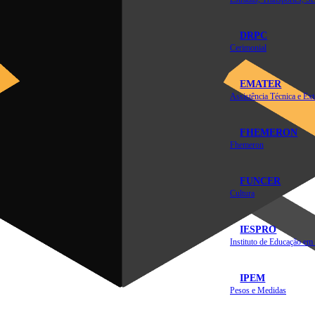
DRPC
Cerimonial
EMATER
FHEMERON
Fhemeron
FUNCER
Cultura
IESPRO
IPEM
Pesos e Medidas