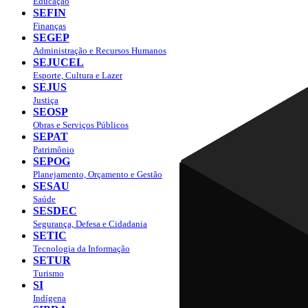
Educação
SEFIN
Finanças
SEGEP
Administração e Recursos Humanos
SEJUCEL
Esporte, Cultura e Lazer
SEJUS
Justiça
SEOSP
Obras e Serviços Públicos
SEPAT
Patrimônio
SEPOG
Planejamento, Orçamento e Gestão
SESAU
Saúde
SESDEC
Segurança, Defesa e Cidadania
SETIC
Tecnologia da Informação
SETUR
Turismo
SI
Indígena