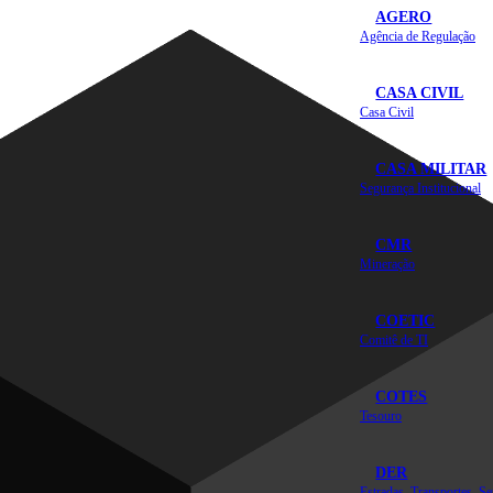
AGERO
Agência de Regulação
CASA CIVIL
Casa Civil
CASA MILITAR
Segurança Institucional
CMR
Mineração
COETIC
Comitê de TI
COTES
Tesouro
DER