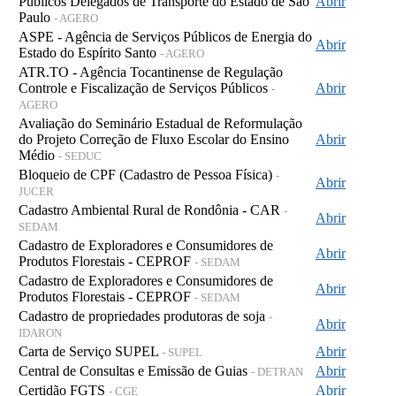
Públicos Delegados de Transporte do Estado de São
Abrir
Paulo
- AGERO
ASPE - Agência de Serviços Públicos de Energia do
Abrir
Estado do Espírito Santo
- AGERO
ATR.TO - Agência Tocantinense de Regulação
Controle e Fiscalização de Serviços Públicos
Abrir
-
AGERO
Avaliação do Seminário Estadual de Reformulação
do Projeto Correção de Fluxo Escolar do Ensino
Abrir
Médio
- SEDUC
Bloqueio de CPF (Cadastro de Pessoa Física)
-
Abrir
JUCER
Cadastro Ambiental Rural de Rondônia - CAR
-
Abrir
SEDAM
Cadastro de Exploradores e Consumidores de
Abrir
Produtos Florestais - CEPROF
- SEDAM
Cadastro de Exploradores e Consumidores de
Abrir
Produtos Florestais - CEPROF
- SEDAM
Cadastro de propriedades produtoras de soja
-
Abrir
IDARON
Carta de Serviço SUPEL
Abrir
- SUPEL
Central de Consultas e Emissão de Guias
Abrir
- DETRAN
Certidão FGTS
Abrir
- CGE