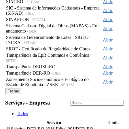
SIAGEO
Abrir
- SEDAM
SIC - Sistema de Informações Cadastrais - Empresa
Abrir
(SINAD)
- DER
SINAFLOR
Abrir
- SEDAM
Sistema Cadastro Digital de Obras (MAPAS) - Em
Abrir
andamento
- DER
Sistema de Gerenciamento de Lotes - SIGLO
Abrir
INCRA
- SEDAM
SROF - Certificado de Regularidade de Obras
Abrir
Transparência da EpR Contratos e Convênios
-
Abrir
SETIC
Transparência DEOSP-RO
Abrir
Transparência DER-RO
Abrir
- DER
Zoneamento Socioeconômico e Ecológico do
Abrir
Estado de Rondônia - ZSEE
- SEDAM
Fechar
Serviços - Empresa
Todos
Serviço
Link
1º Seletivo DER-RO 2016 Edital 001/DER-RO