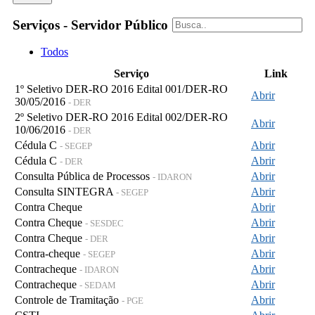
Serviços - Servidor Público
Todos
Serviço
Link
1º Seletivo DER-RO 2016 Edital 001/DER-RO
Abrir
30/05/2016
- DER
2º Seletivo DER-RO 2016 Edital 002/DER-RO
Abrir
10/06/2016
- DER
Cédula C
Abrir
- SEGEP
Cédula C
Abrir
- DER
Consulta Pública de Processos
Abrir
- IDARON
Consulta SINTEGRA
Abrir
- SEGEP
Contra Cheque
Abrir
Contra Cheque
Abrir
- SESDEC
Contra Cheque
Abrir
- DER
Contra-cheque
Abrir
- SEGEP
Contracheque
Abrir
- IDARON
Contracheque
Abrir
- SEDAM
Controle de Tramitação
Abrir
- PGE