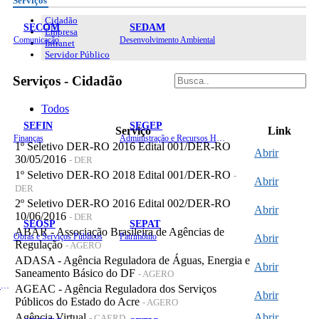
Serviços
Cidadão
SECOM
SEDAM
Empresa
Comunicação
Desenvolvimento Ambiental
Intranet
Servidor Público
Serviços - Cidadão
Todos
SEFIN
SEGEP
Serviço
Link
Finanças
Administração e Recursos Humanos
1º Seletivo DER-RO 2016 Edital 001/DER-RO
Abrir
30/05/2016
- DER
1º Seletivo DER-RO 2018 Edital 001/DER-RO
-
Abrir
DER
2º Seletivo DER-RO 2016 Edital 002/DER-RO
Abrir
10/06/2016
- DER
SEOSP
SEPAT
ABAR - Associação Brasileira de Agências de
Obras e Serviços Públicos
Patrimônio
Abrir
Regulação
- AGERO
ADASA - Agência Reguladora de Águas, Energia e
Abrir
Saneamento Básico do DF
- AGERO
Planejamento, Orçamento e Gestão
AGEAC - Agência Reguladora dos Serviços
Abrir
Públicos do Estado do Acre
- AGERO
Agência Virtual
Abrir
- CAERD