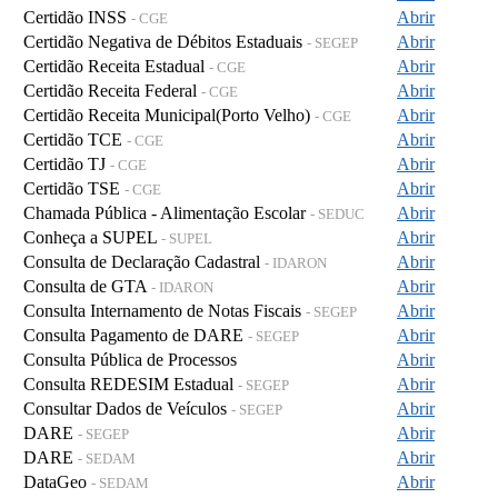
Certidão INSS
Abrir
- CGE
Certidão Negativa de Débitos Estaduais
Abrir
- SEGEP
Certidão Receita Estadual
Abrir
- CGE
Certidão Receita Federal
Abrir
- CGE
Certidão Receita Municipal(Porto Velho)
Abrir
- CGE
Certidão TCE
Abrir
- CGE
Certidão TJ
Abrir
- CGE
Certidão TSE
Abrir
- CGE
Chamada Pública - Alimentação Escolar
Abrir
- SEDUC
Conheça a SUPEL
Abrir
- SUPEL
Consulta de Declaração Cadastral
Abrir
- IDARON
Consulta de GTA
Abrir
- IDARON
Consulta Internamento de Notas Fiscais
Abrir
- SEGEP
Consulta Pagamento de DARE
Abrir
- SEGEP
Consulta Pública de Processos
Abrir
Consulta REDESIM Estadual
Abrir
- SEGEP
Consultar Dados de Veículos
Abrir
- SEGEP
DARE
Abrir
- SEGEP
DARE
Abrir
- SEDAM
DataGeo
Abrir
- SEDAM