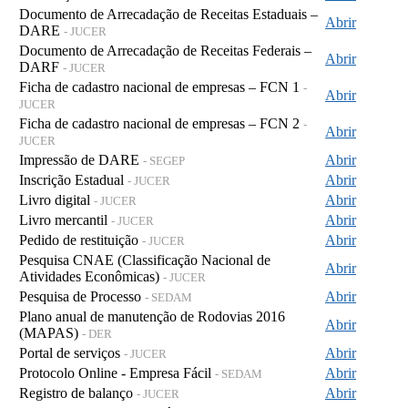
Documento de Arrecadação de Receitas Estaduais –
Abrir
DARE
- JUCER
Documento de Arrecadação de Receitas Federais –
Abrir
DARF
- JUCER
Ficha de cadastro nacional de empresas – FCN 1
-
Abrir
JUCER
Ficha de cadastro nacional de empresas – FCN 2
-
Abrir
JUCER
Impressão de DARE
Abrir
- SEGEP
Inscrição Estadual
Abrir
- JUCER
Livro digital
Abrir
- JUCER
Livro mercantil
Abrir
- JUCER
Pedido de restituição
Abrir
- JUCER
Pesquisa CNAE (Classificação Nacional de
Abrir
Atividades Econômicas)
- JUCER
Pesquisa de Processo
Abrir
- SEDAM
Plano anual de manutenção de Rodovias 2016
Abrir
(MAPAS)
- DER
Portal de serviços
Abrir
- JUCER
Protocolo Online - Empresa Fácil
Abrir
- SEDAM
Registro de balanço
Abrir
- JUCER