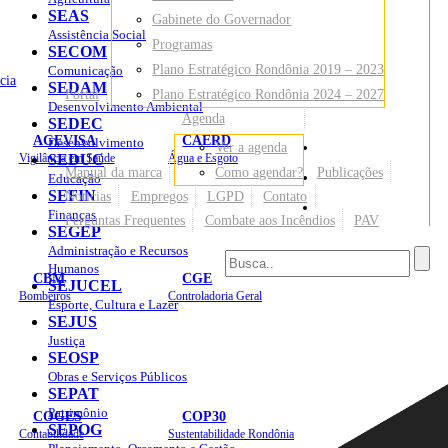
SEAS
Gabinete do Governador
Assistência Social
Programas
SECOM
Plano Estratégico Rondônia 2019 – 2023
Comunicação
cia
SEDAM
Portal
Plano Estratégico Rondônia 2024 – 2027
Desenvolvimento Ambiental
Agenda
SEDEC
AGEVISA
CAERD
Desenvolvimento
Ver a agenda
Mapa do Site
Vigilância em Saúde
SEDUC
Água e Esgoto
Manual da marca
Como agendar?
Publicações
Educação
SEFIN
Notícias
Empregos
LGPD
Contato
Sites
Finanças
Perguntas Frequentes
Combate aos Incêndios
PAV
SEGEP
Administração e Recursos
Humanos
CBM
CGE
SEJUCEL
Bombeiros
Controladoria Geral
Esporte, Cultura e Lazer
SEJUS
Justiça
SEOSP
Obras e Serviços Públicos
SEPAT
Patrimônio
COGES
COP30
SEPOG
Contabilidade
Sustentabilidade Rondônia