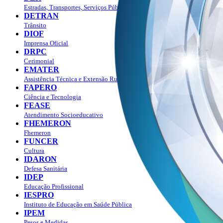
Estradas, Transportes, Serviços Públicos
DETRAN
Trânsito
DIOF
Imprensa Oficial
DRPC
Cerimonial
EMATER
Assistência Técnica e Extensão Rural
FAPERO
Ciência e Tecnologia
FEASE
Atendimento Socioeducativo
FHEMERON
Fhemeron
FUNCER
Cultura
IDARON
Defesa Sanitária
IDEP
Educação Profissional
IESPRO
Instituto de Educação em Saúde Pública
IPEM
Pesos e Medidas