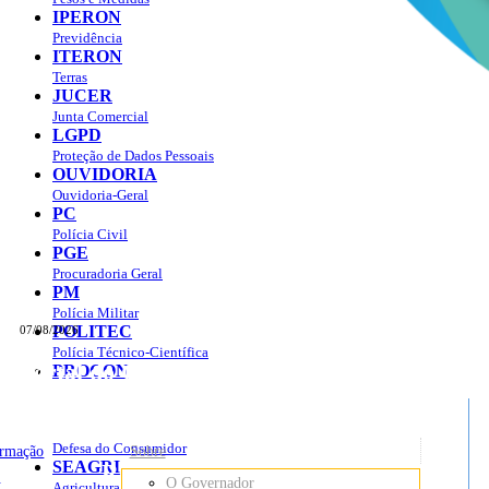
IPERON
Previdência
ITERON
Terras
JUCER
Junta Comercial
LGPD
Proteção de Dados Pessoais
OUVIDORIA
Ouvidoria-Geral
PC
Polícia Civil
PGE
Procuradoria Geral
PM
Polícia Militar
POLITEC
07/08/2026
Polícia Técnico-Científica
Portal do Governo do
Estado de Rondônia
PROCON
sso à Informação
Governo
de
Defesa do Consumidor
ormação
Sobre
SEAGRI
Rondônia
o
O Governador
Agricultura