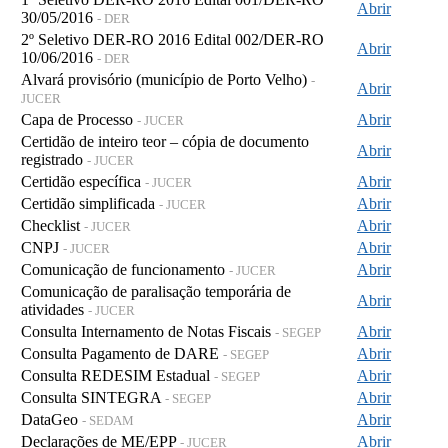
Abrir
30/05/2016
- DER
2º Seletivo DER-RO 2016 Edital 002/DER-RO
Abrir
10/06/2016
- DER
Alvará provisório (município de Porto Velho)
-
Abrir
JUCER
Capa de Processo
Abrir
- JUCER
Certidão de inteiro teor – cópia de documento
Abrir
registrado
- JUCER
Certidão específica
Abrir
- JUCER
Certidão simplificada
Abrir
- JUCER
Checklist
Abrir
- JUCER
CNPJ
Abrir
- JUCER
Comunicação de funcionamento
Abrir
- JUCER
Comunicação de paralisação temporária de
Abrir
atividades
- JUCER
Consulta Internamento de Notas Fiscais
Abrir
- SEGEP
Consulta Pagamento de DARE
Abrir
- SEGEP
Consulta REDESIM Estadual
Abrir
- SEGEP
Consulta SINTEGRA
Abrir
- SEGEP
DataGeo
Abrir
- SEDAM
Declarações de ME/EPP
Abrir
- JUCER