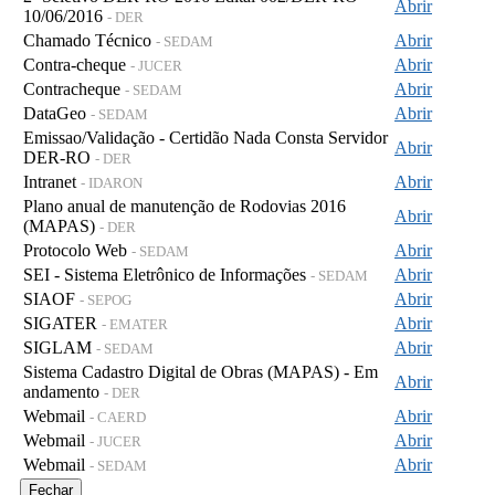
Abrir
10/06/2016
- DER
Chamado Técnico
Abrir
- SEDAM
Contra-cheque
Abrir
- JUCER
Contracheque
Abrir
- SEDAM
DataGeo
Abrir
- SEDAM
Emissao/Validação - Certidão Nada Consta Servidor
Abrir
DER-RO
- DER
Intranet
Abrir
- IDARON
Plano anual de manutenção de Rodovias 2016
Abrir
(MAPAS)
- DER
Protocolo Web
Abrir
- SEDAM
SEI - Sistema Eletrônico de Informações
Abrir
- SEDAM
SIAOF
Abrir
- SEPOG
SIGATER
Abrir
- EMATER
SIGLAM
Abrir
- SEDAM
Sistema Cadastro Digital de Obras (MAPAS) - Em
Abrir
andamento
- DER
Webmail
Abrir
- CAERD
Webmail
Abrir
- JUCER
Webmail
Abrir
- SEDAM
Fechar