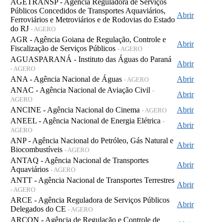
AGETRANSP - Agência Reguladora de Serviços
Públicos Concedidos de Transportes Aquaviários,
Abrir
Ferroviários e Metroviários e de Rodovias do Estado
do RJ
- AGERO
AGR - Agência Goiana de Regulação, Controle e
Abrir
Fiscalização de Serviços Públicos
- AGERO
AGUASPARANÁ - Instituto das Águas do Paraná
Abrir
- AGERO
ANA - Agência Nacional de Águas
Abrir
- AGERO
ANAC - Agência Nacional de Aviação Civil
-
Abrir
AGERO
ANCINE - Agência Nacional do Cinema
Abrir
- AGERO
ANEEL - Agência Nacional de Energia Elétrica
-
Abrir
AGERO
ANP - Agência Nacional do Petróleo, Gás Natural e
Abrir
Biocombustíveis
- AGERO
ANTAQ - Agência Nacional de Transportes
Abrir
Aquaviários
- AGERO
ANTT - Agência Nacional de Transportes Terrestres
Abrir
- AGERO
ARCE - Agência Reguladora de Serviços Públicos
Abrir
Delegados do CE
- AGERO
ARCON - Agência de Regulação e Controle de