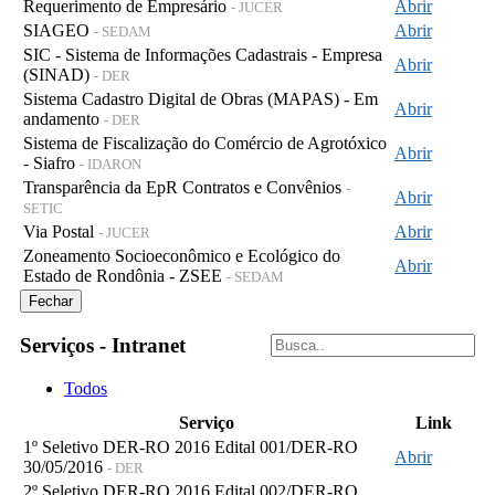
Requerimento de Empresário
Abrir
- JUCER
SIAGEO
Abrir
- SEDAM
SIC - Sistema de Informações Cadastrais - Empresa
Abrir
(SINAD)
- DER
Sistema Cadastro Digital de Obras (MAPAS) - Em
Abrir
andamento
- DER
Sistema de Fiscalização do Comércio de Agrotóxico
Abrir
- Siafro
- IDARON
Transparência da EpR Contratos e Convênios
-
Abrir
SETIC
Via Postal
Abrir
- JUCER
Zoneamento Socioeconômico e Ecológico do
Abrir
Estado de Rondônia - ZSEE
- SEDAM
Fechar
Serviços - Intranet
Todos
Serviço
Link
1º Seletivo DER-RO 2016 Edital 001/DER-RO
Abrir
30/05/2016
- DER
2º Seletivo DER-RO 2016 Edital 002/DER-RO