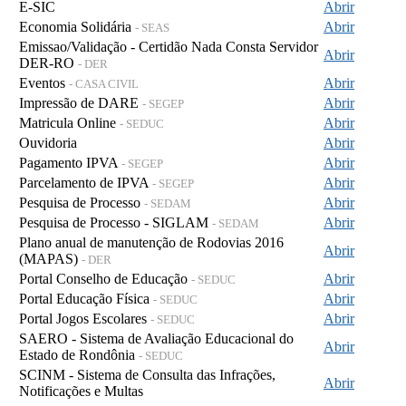
E-SIC
Abrir
Economia Solidária
Abrir
- SEAS
Emissao/Validação - Certidão Nada Consta Servidor
Abrir
DER-RO
- DER
Eventos
Abrir
- CASA CIVIL
Impressão de DARE
Abrir
- SEGEP
Matricula Online
Abrir
- SEDUC
Ouvidoria
Abrir
Pagamento IPVA
Abrir
- SEGEP
Parcelamento de IPVA
Abrir
- SEGEP
Pesquisa de Processo
Abrir
- SEDAM
Pesquisa de Processo - SIGLAM
Abrir
- SEDAM
Plano anual de manutenção de Rodovias 2016
Abrir
(MAPAS)
- DER
Portal Conselho de Educação
Abrir
- SEDUC
Portal Educação Física
Abrir
- SEDUC
Portal Jogos Escolares
Abrir
- SEDUC
SAERO - Sistema de Avaliação Educacional do
Abrir
Estado de Rondônia
- SEDUC
SCINM - Sistema de Consulta das Infrações,
Abrir
Notificações e Multas