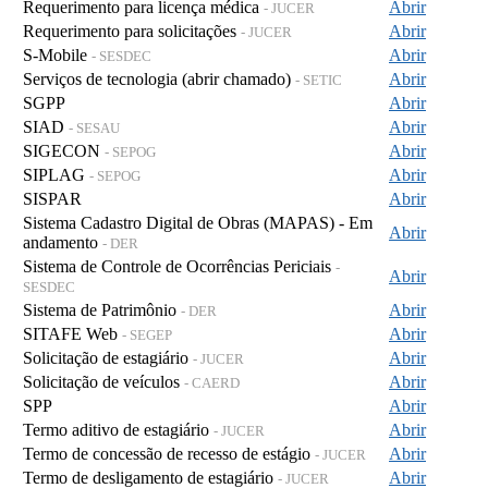
Requerimento para licença médica
Abrir
- JUCER
Requerimento para solicitações
Abrir
- JUCER
S-Mobile
Abrir
- SESDEC
Serviços de tecnologia (abrir chamado)
Abrir
- SETIC
SGPP
Abrir
SIAD
Abrir
- SESAU
SIGECON
Abrir
- SEPOG
SIPLAG
Abrir
- SEPOG
SISPAR
Abrir
Sistema Cadastro Digital de Obras (MAPAS) - Em
Abrir
andamento
- DER
Sistema de Controle de Ocorrências Periciais
-
Abrir
SESDEC
Sistema de Patrimônio
Abrir
- DER
SITAFE Web
Abrir
- SEGEP
Solicitação de estagiário
Abrir
- JUCER
Solicitação de veículos
Abrir
- CAERD
SPP
Abrir
Termo aditivo de estagiário
Abrir
- JUCER
Termo de concessão de recesso de estágio
Abrir
- JUCER
Termo de desligamento de estagiário
Abrir
- JUCER