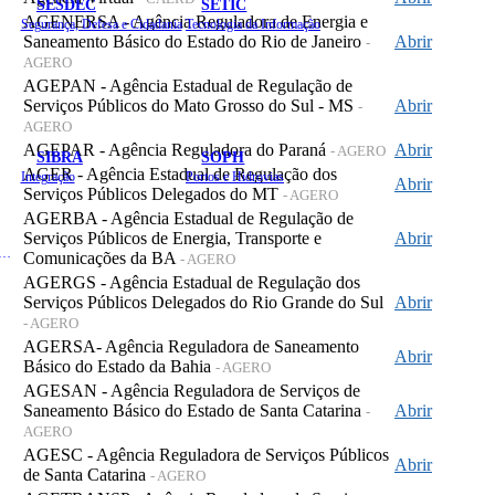
SESDEC
SETIC
AGENERSA - Agência Reguladora de Energia e
Segurança, Defesa e Cidadania
Tecnologia da Informação
Saneamento Básico do Estado do Rio de Janeiro
Abrir
-
AGERO
AGEPAN - Agência Estadual de Regulação de
Serviços Públicos do Mato Grosso do Sul - MS
Abrir
-
AGERO
AGEPAR - Agência Reguladora do Paraná
Abrir
- AGERO
SIBRA
SOPH
AGER - Agência Estadual de Regulação dos
Integração
Portos e Hidrovias
Abrir
Serviços Públicos Delegados do MT
- AGERO
AGERBA - Agência Estadual de Regulação de
Serviços Públicos de Energia, Transporte e
Abrir
 de Gastos Públicos Administrativos
Comunicações da BA
- AGERO
AGERGS - Agência Estadual de Regulação dos
Serviços Públicos Delegados do Rio Grande do Sul
Abrir
- AGERO
AGERSA- Agência Reguladora de Saneamento
Abrir
Básico do Estado da Bahia
- AGERO
AGESAN - Agência Reguladora de Serviços de
Saneamento Básico do Estado de Santa Catarina
Abrir
-
AGERO
AGESC - Agência Reguladora de Serviços Públicos
Abrir
de Santa Catarina
- AGERO