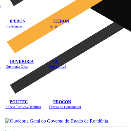
Instituto de Educação em Saúde Pública
IPERON
ITERON
Previdência
Terras
OUVIDORIA
PC
s
Ouvidoria-Geral
Polícia Civil
POLITEC
PROCON
Polícia Técnico-Científica
Defesa do Consumidor