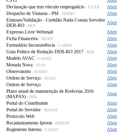
CSTI
Abrir
Declaração que tem vínculo empregatício
Abrir
- JUCER
Despacho de Viaturas - PM
Abrir
- SESDEC
Emissao/Validação - Certidão Nada Consta Servidor
Abrir
DER-RO
- DER
Expresso Livre Webmail
Abrir
Ficha Financeira
Abrir
- SEGEP
Formulário Inconsistência
Abrir
- CAERD
Guia Prático de Redação DER-RO 2017
Abrir
- DER
Modelo AVAC
Abrir
- CAERD
Morada Nova
Abrir
- SEAS
Observatorio
Abrir
- SESDEC
Ordem de Serviço
Abrir
- SESAU
Ordem de Serviço
Abrir
Plano anual de manutenção de Rodovias 2016
Abrir
(MAPAS)
- DER
Portal do Contribuinte
Abrir
Portal do Servidor
Abrir
- SEDAM
Protocolo Web
Abrir
Recadastramento Iperon
Abrir
- IPERON
Regimento Interno
Abrir
- CAERD