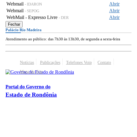
Webmail
Abrir
- IDARON
Webmail
Abrir
- SEPOG
WebMail - Expresso Livre
Abrir
- DER
Fechar
Palácio Rio Madeira
Atendimento ao público: das 7h30 às 13h30, de segunda a sexta-feira
Notícias
Publicações
Telefones Voip
Contato
Mapa do Site
Portal do Governo do
Estado de Rondônia
Palácio Rio Madeira
- Av. Farquar, 2986 - Bairro Pedrinhas
CEP 76.801-470 - Porto Velho, RO
© 2026
Governo do Estado de Rondônia
Todos os Direitos Reservados