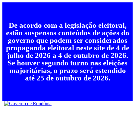
De acordo com a legislação eleitoral,
estão suspensos conteúdos de ações do
governo que podem ser considerados
propaganda eleitoral neste site de 4 de
julho de 2026 a 4 de outubro de 2026.
Se houver segundo turno nas eleições
majoritárias, o prazo será estendido
até 25 de outubro de 2026.