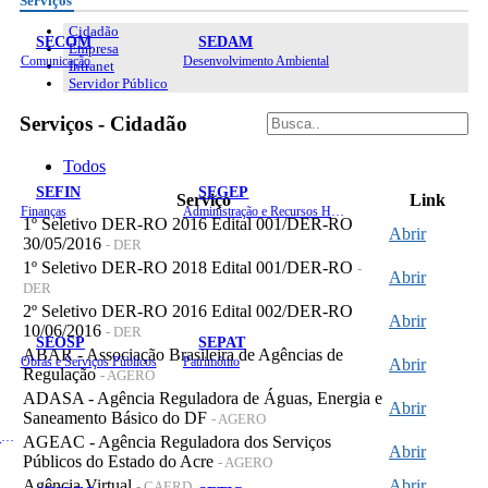
Serviços
Cidadão
SECOM
SEDAM
Empresa
Comunicação
Desenvolvimento Ambiental
Intranet
Servidor Público
Serviços - Cidadão
Todos
SEFIN
SEGEP
Serviço
Link
Finanças
Administração e Recursos Humanos
1º Seletivo DER-RO 2016 Edital 001/DER-RO
Abrir
30/05/2016
- DER
1º Seletivo DER-RO 2018 Edital 001/DER-RO
-
Abrir
DER
2º Seletivo DER-RO 2016 Edital 002/DER-RO
Abrir
10/06/2016
- DER
SEOSP
SEPAT
ABAR - Associação Brasileira de Agências de
Obras e Serviços Públicos
Patrimônio
Abrir
Regulação
- AGERO
ADASA - Agência Reguladora de Águas, Energia e
Abrir
Saneamento Básico do DF
- AGERO
Planejamento, Orçamento e Gestão
AGEAC - Agência Reguladora dos Serviços
Abrir
Públicos do Estado do Acre
- AGERO
Agência Virtual
Abrir
- CAERD