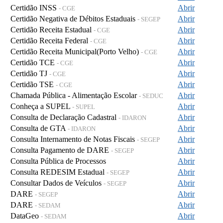
Certidão INSS
Abrir
- CGE
Certidão Negativa de Débitos Estaduais
Abrir
- SEGEP
Certidão Receita Estadual
Abrir
- CGE
Certidão Receita Federal
Abrir
- CGE
Certidão Receita Municipal(Porto Velho)
Abrir
- CGE
Certidão TCE
Abrir
- CGE
Certidão TJ
Abrir
- CGE
Certidão TSE
Abrir
- CGE
Chamada Pública - Alimentação Escolar
Abrir
- SEDUC
Conheça a SUPEL
Abrir
- SUPEL
Consulta de Declaração Cadastral
Abrir
- IDARON
Consulta de GTA
Abrir
- IDARON
Consulta Internamento de Notas Fiscais
Abrir
- SEGEP
Consulta Pagamento de DARE
Abrir
- SEGEP
Consulta Pública de Processos
Abrir
Consulta REDESIM Estadual
Abrir
- SEGEP
Consultar Dados de Veículos
Abrir
- SEGEP
DARE
Abrir
- SEGEP
DARE
Abrir
- SEDAM
DataGeo
Abrir
- SEDAM