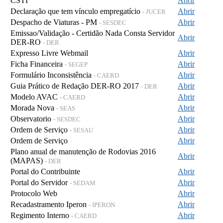
CSTI
Abrir
Declaração que tem vínculo empregatício
Abrir
- JUCER
Despacho de Viaturas - PM
Abrir
- SESDEC
Emissao/Validação - Certidão Nada Consta Servidor
Abrir
DER-RO
- DER
Expresso Livre Webmail
Abrir
Ficha Financeira
Abrir
- SEGEP
Formulário Inconsistência
Abrir
- CAERD
Guia Prático de Redação DER-RO 2017
Abrir
- DER
Modelo AVAC
Abrir
- CAERD
Morada Nova
Abrir
- SEAS
Observatorio
Abrir
- SESDEC
Ordem de Serviço
Abrir
- SESAU
Ordem de Serviço
Abrir
Plano anual de manutenção de Rodovias 2016
Abrir
(MAPAS)
- DER
Portal do Contribuinte
Abrir
Portal do Servidor
Abrir
- SEDAM
Protocolo Web
Abrir
Recadastramento Iperon
Abrir
- IPERON
Regimento Interno
Abrir
- CAERD