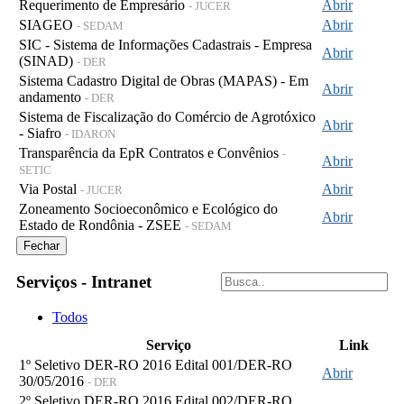
Requerimento de Empresário
Abrir
- JUCER
SIAGEO
Abrir
- SEDAM
SIC - Sistema de Informações Cadastrais - Empresa
Abrir
(SINAD)
- DER
Sistema Cadastro Digital de Obras (MAPAS) - Em
Abrir
andamento
- DER
Sistema de Fiscalização do Comércio de Agrotóxico
Abrir
- Siafro
- IDARON
Transparência da EpR Contratos e Convênios
-
Abrir
SETIC
Via Postal
Abrir
- JUCER
Zoneamento Socioeconômico e Ecológico do
Abrir
Estado de Rondônia - ZSEE
- SEDAM
Fechar
Serviços - Intranet
Todos
Serviço
Link
1º Seletivo DER-RO 2016 Edital 001/DER-RO
Abrir
30/05/2016
- DER
2º Seletivo DER-RO 2016 Edital 002/DER-RO