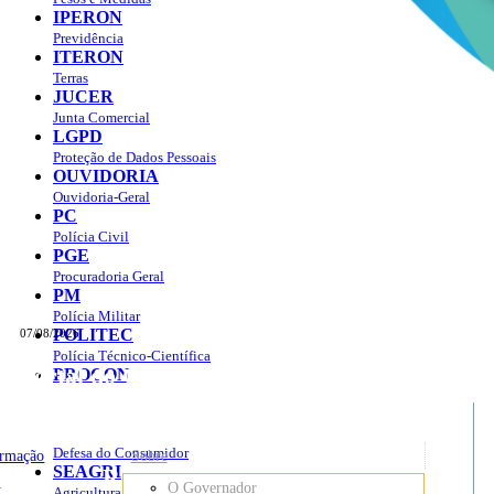
IPERON
Previdência
ITERON
Terras
JUCER
Junta Comercial
LGPD
Proteção de Dados Pessoais
OUVIDORIA
Ouvidoria-Geral
PC
Polícia Civil
PGE
Procuradoria Geral
PM
Polícia Militar
POLITEC
07/08/2026
Polícia Técnico-Científica
Portal do Governo do
Estado de Rondônia
PROCON
sso à Informação
Governo
de
Defesa do Consumidor
ormação
Sobre
SEAGRI
Rondônia
o
O Governador
Agricultura