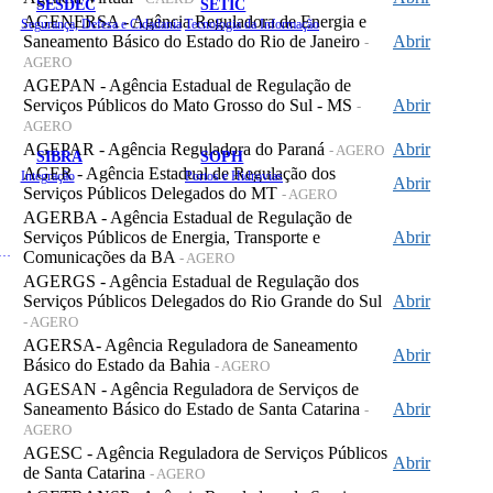
SESDEC
SETIC
AGENERSA - Agência Reguladora de Energia e
Segurança, Defesa e Cidadania
Tecnologia da Informação
Saneamento Básico do Estado do Rio de Janeiro
Abrir
-
AGERO
AGEPAN - Agência Estadual de Regulação de
Serviços Públicos do Mato Grosso do Sul - MS
Abrir
-
AGERO
AGEPAR - Agência Reguladora do Paraná
Abrir
- AGERO
SIBRA
SOPH
AGER - Agência Estadual de Regulação dos
Integração
Portos e Hidrovias
Abrir
Serviços Públicos Delegados do MT
- AGERO
AGERBA - Agência Estadual de Regulação de
Serviços Públicos de Energia, Transporte e
Abrir
 de Gastos Públicos Administrativos
Comunicações da BA
- AGERO
AGERGS - Agência Estadual de Regulação dos
Serviços Públicos Delegados do Rio Grande do Sul
Abrir
- AGERO
AGERSA- Agência Reguladora de Saneamento
Abrir
Básico do Estado da Bahia
- AGERO
AGESAN - Agência Reguladora de Serviços de
Saneamento Básico do Estado de Santa Catarina
Abrir
-
AGERO
AGESC - Agência Reguladora de Serviços Públicos
Abrir
de Santa Catarina
- AGERO