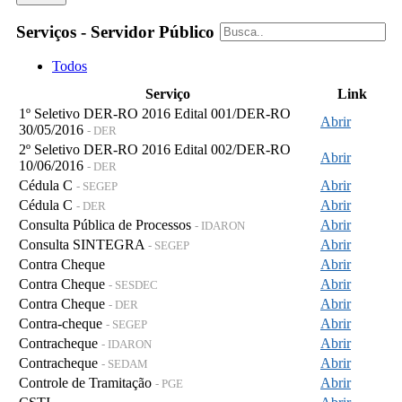
Serviços - Servidor Público
Todos
Serviço
Link
1º Seletivo DER-RO 2016 Edital 001/DER-RO
Abrir
30/05/2016
- DER
2º Seletivo DER-RO 2016 Edital 002/DER-RO
Abrir
10/06/2016
- DER
Cédula C
Abrir
- SEGEP
Cédula C
Abrir
- DER
Consulta Pública de Processos
Abrir
- IDARON
Consulta SINTEGRA
Abrir
- SEGEP
Contra Cheque
Abrir
Contra Cheque
Abrir
- SESDEC
Contra Cheque
Abrir
- DER
Contra-cheque
Abrir
- SEGEP
Contracheque
Abrir
- IDARON
Contracheque
Abrir
- SEDAM
Controle de Tramitação
Abrir
- PGE