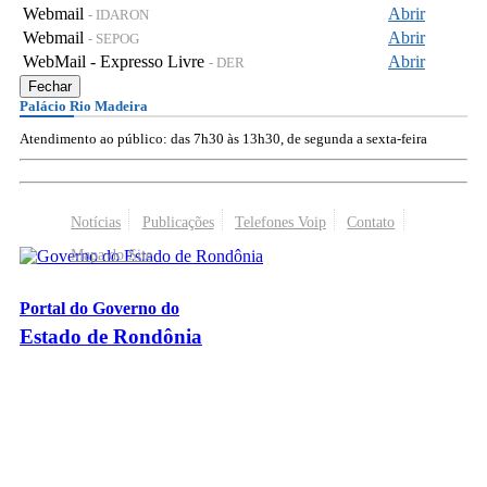
Webmail
Abrir
- IDARON
Webmail
Abrir
- SEPOG
WebMail - Expresso Livre
Abrir
- DER
Fechar
Palácio Rio Madeira
Atendimento ao público: das 7h30 às 13h30, de segunda a sexta-feira
Notícias
Publicações
Telefones Voip
Contato
Mapa do Site
Portal do Governo do
Estado de Rondônia
Palácio Rio Madeira
- Av. Farquar, 2986 - Bairro Pedrinhas
CEP 76.801-470 - Porto Velho, RO
© 2026
Governo do Estado de Rondônia
Todos os Direitos Reservados