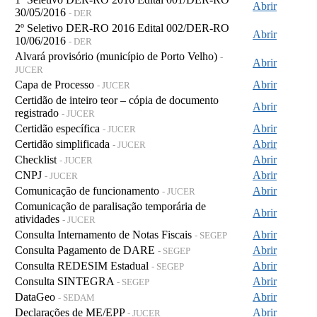
Abrir
30/05/2016
- DER
2º Seletivo DER-RO 2016 Edital 002/DER-RO
Abrir
10/06/2016
- DER
Alvará provisório (município de Porto Velho)
-
Abrir
JUCER
Capa de Processo
Abrir
- JUCER
Certidão de inteiro teor – cópia de documento
Abrir
registrado
- JUCER
Certidão específica
Abrir
- JUCER
Certidão simplificada
Abrir
- JUCER
Checklist
Abrir
- JUCER
CNPJ
Abrir
- JUCER
Comunicação de funcionamento
Abrir
- JUCER
Comunicação de paralisação temporária de
Abrir
atividades
- JUCER
Consulta Internamento de Notas Fiscais
Abrir
- SEGEP
Consulta Pagamento de DARE
Abrir
- SEGEP
Consulta REDESIM Estadual
Abrir
- SEGEP
Consulta SINTEGRA
Abrir
- SEGEP
DataGeo
Abrir
- SEDAM
Declarações de ME/EPP
Abrir
- JUCER