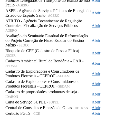
Públicos Delegados de Transporte do Estado de São
Abrir
Paulo
- AGERO
ASPE - Agência de Serviços Públicos de Energia do
Abrir
Estado do Espírito Santo
- AGERO
ATR.TO - Agência Tocantinense de Regulação
Controle e Fiscalização de Serviços Públicos
Abrir
-
AGERO
Avaliação do Seminário Estadual de Reformulação
do Projeto Correção de Fluxo Escolar do Ensino
Abrir
Médio
- SEDUC
Bloqueio de CPF (Cadastro de Pessoa Física)
-
Abrir
JUCER
Cadastro Ambiental Rural de Rondônia - CAR
-
Abrir
SEDAM
Cadastro de Exploradores e Consumidores de
Abrir
Produtos Florestais - CEPROF
- SEDAM
Cadastro de Exploradores e Consumidores de
Abrir
Produtos Florestais - CEPROF
- SEDAM
Cadastro de propriedades produtoras de soja
-
Abrir
IDARON
Carta de Serviço SUPEL
Abrir
- SUPEL
Central de Consultas e Emissão de Guias
Abrir
- DETRAN
Certidão FGTS
Abrir
- CGE