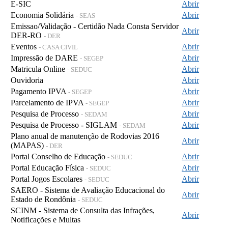
E-SIC
Abrir
Economia Solidária
Abrir
- SEAS
Emissao/Validação - Certidão Nada Consta Servidor
Abrir
DER-RO
- DER
Eventos
Abrir
- CASA CIVIL
Impressão de DARE
Abrir
- SEGEP
Matricula Online
Abrir
- SEDUC
Ouvidoria
Abrir
Pagamento IPVA
Abrir
- SEGEP
Parcelamento de IPVA
Abrir
- SEGEP
Pesquisa de Processo
Abrir
- SEDAM
Pesquisa de Processo - SIGLAM
Abrir
- SEDAM
Plano anual de manutenção de Rodovias 2016
Abrir
(MAPAS)
- DER
Portal Conselho de Educação
Abrir
- SEDUC
Portal Educação Física
Abrir
- SEDUC
Portal Jogos Escolares
Abrir
- SEDUC
SAERO - Sistema de Avaliação Educacional do
Abrir
Estado de Rondônia
- SEDUC
SCINM - Sistema de Consulta das Infrações,
Abrir
Notificações e Multas