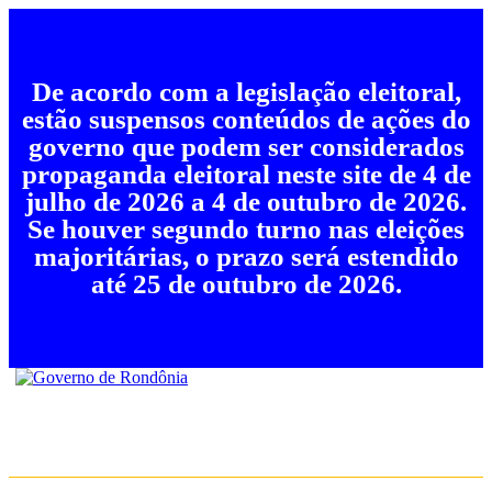
De acordo com a legislação eleitoral,
estão suspensos conteúdos de ações do
governo que podem ser considerados
propaganda eleitoral neste site de 4 de
julho de 2026 a 4 de outubro de 2026.
Se houver segundo turno nas eleições
majoritárias, o prazo será estendido
até 25 de outubro de 2026.