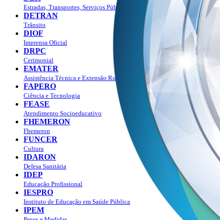
Estradas, Transportes, Serviços Públicos
DETRAN
Trânsito
DIOF
Imprensa Oficial
DRPC
Cerimonial
EMATER
Assistência Técnica e Extensão Rural
FAPERO
Ciência e Tecnologia
FEASE
Atendimento Socioeducativo
FHEMERON
Fhemeron
FUNCER
Cultura
IDARON
Defesa Sanitária
IDEP
Educação Profissional
IESPRO
Instituto de Educação em Saúde Pública
IPEM
Pesos e Medidas