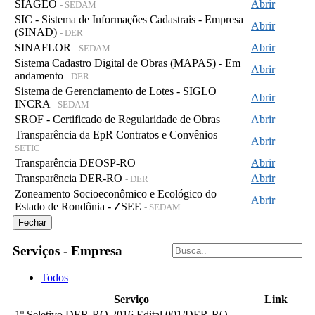
SIAGEO
Abrir
- SEDAM
SIC - Sistema de Informações Cadastrais - Empresa
Abrir
(SINAD)
- DER
SINAFLOR
Abrir
- SEDAM
Sistema Cadastro Digital de Obras (MAPAS) - Em
Abrir
andamento
- DER
Sistema de Gerenciamento de Lotes - SIGLO
Abrir
INCRA
- SEDAM
SROF - Certificado de Regularidade de Obras
Abrir
Transparência da EpR Contratos e Convênios
-
Abrir
SETIC
Transparência DEOSP-RO
Abrir
Transparência DER-RO
Abrir
- DER
Zoneamento Socioeconômico e Ecológico do
Abrir
Estado de Rondônia - ZSEE
- SEDAM
Fechar
Serviços - Empresa
Todos
Serviço
Link
1º Seletivo DER-RO 2016 Edital 001/DER-RO