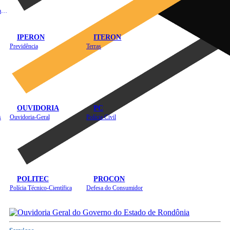
Instituto de Educação em Saúde Pública
IPERON
ITERON
Previdência
Terras
OUVIDORIA
PC
s
Ouvidoria-Geral
Polícia Civil
POLITEC
PROCON
Polícia Técnico-Científica
Defesa do Consumidor