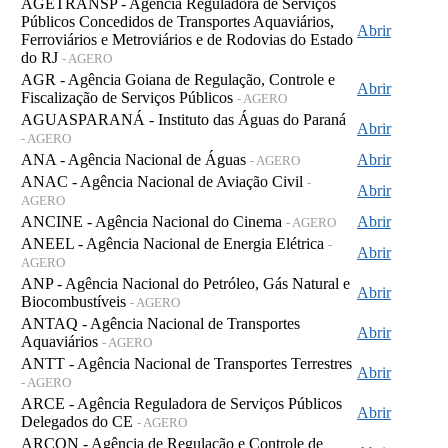
AGETRANSP - Agência Reguladora de Serviços
Públicos Concedidos de Transportes Aquaviários,
Abrir
Ferroviários e Metroviários e de Rodovias do Estado
do RJ
- AGERO
AGR - Agência Goiana de Regulação, Controle e
Abrir
Fiscalização de Serviços Públicos
- AGERO
AGUASPARANÁ - Instituto das Águas do Paraná
Abrir
- AGERO
ANA - Agência Nacional de Águas
Abrir
- AGERO
ANAC - Agência Nacional de Aviação Civil
-
Abrir
AGERO
ANCINE - Agência Nacional do Cinema
Abrir
- AGERO
ANEEL - Agência Nacional de Energia Elétrica
-
Abrir
AGERO
ANP - Agência Nacional do Petróleo, Gás Natural e
Abrir
Biocombustíveis
- AGERO
ANTAQ - Agência Nacional de Transportes
Abrir
Aquaviários
- AGERO
ANTT - Agência Nacional de Transportes Terrestres
Abrir
- AGERO
ARCE - Agência Reguladora de Serviços Públicos
Abrir
Delegados do CE
- AGERO
ARCON - Agência de Regulação e Controle de