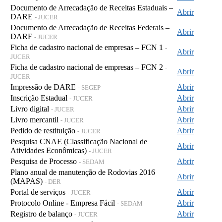
Documento de Arrecadação de Receitas Estaduais –
Abrir
DARE
- JUCER
Documento de Arrecadação de Receitas Federais –
Abrir
DARF
- JUCER
Ficha de cadastro nacional de empresas – FCN 1
-
Abrir
JUCER
Ficha de cadastro nacional de empresas – FCN 2
-
Abrir
JUCER
Impressão de DARE
Abrir
- SEGEP
Inscrição Estadual
Abrir
- JUCER
Livro digital
Abrir
- JUCER
Livro mercantil
Abrir
- JUCER
Pedido de restituição
Abrir
- JUCER
Pesquisa CNAE (Classificação Nacional de
Abrir
Atividades Econômicas)
- JUCER
Pesquisa de Processo
Abrir
- SEDAM
Plano anual de manutenção de Rodovias 2016
Abrir
(MAPAS)
- DER
Portal de serviços
Abrir
- JUCER
Protocolo Online - Empresa Fácil
Abrir
- SEDAM
Registro de balanço
Abrir
- JUCER