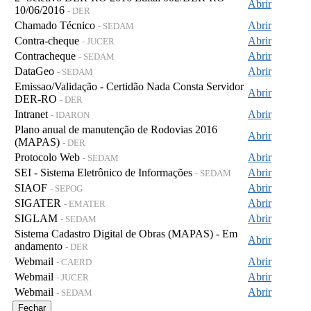
Abrir
10/06/2016
- DER
Chamado Técnico
Abrir
- SEDAM
Contra-cheque
Abrir
- JUCER
Contracheque
Abrir
- SEDAM
DataGeo
Abrir
- SEDAM
Emissao/Validação - Certidão Nada Consta Servidor
Abrir
DER-RO
- DER
Intranet
Abrir
- IDARON
Plano anual de manutenção de Rodovias 2016
Abrir
(MAPAS)
- DER
Protocolo Web
Abrir
- SEDAM
SEI - Sistema Eletrônico de Informações
Abrir
- SEDAM
SIAOF
Abrir
- SEPOG
SIGATER
Abrir
- EMATER
SIGLAM
Abrir
- SEDAM
Sistema Cadastro Digital de Obras (MAPAS) - Em
Abrir
andamento
- DER
Webmail
Abrir
- CAERD
Webmail
Abrir
- JUCER
Webmail
Abrir
- SEDAM
Fechar