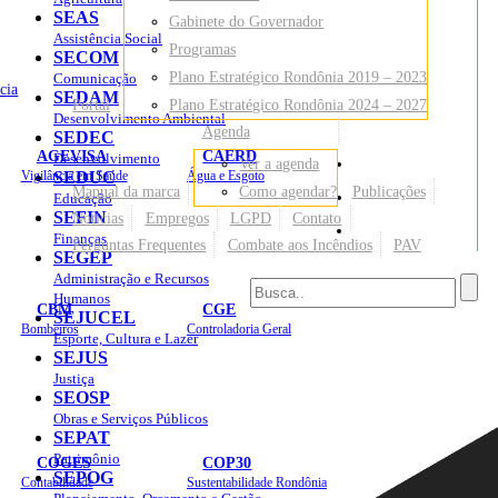
SEAS
Gabinete do Governador
Assistência Social
Programas
SECOM
Plano Estratégico Rondônia 2019 – 2023
Comunicação
cia
SEDAM
Portal
Plano Estratégico Rondônia 2024 – 2027
Desenvolvimento Ambiental
Agenda
SEDEC
AGEVISA
CAERD
Desenvolvimento
Ver a agenda
Mapa do Site
Vigilância em Saúde
SEDUC
Água e Esgoto
Manual da marca
Como agendar?
Publicações
Educação
SEFIN
Notícias
Empregos
LGPD
Contato
Sites
Finanças
Perguntas Frequentes
Combate aos Incêndios
PAV
SEGEP
Administração e Recursos
Humanos
CBM
CGE
SEJUCEL
Bombeiros
Controladoria Geral
Esporte, Cultura e Lazer
SEJUS
Justiça
SEOSP
Obras e Serviços Públicos
SEPAT
Patrimônio
COGES
COP30
SEPOG
Contabilidade
Sustentabilidade Rondônia