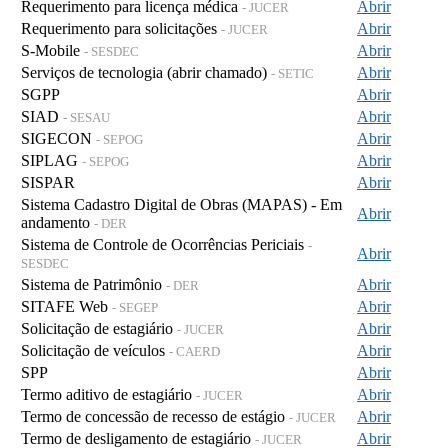
Requerimento para licença médica
Abrir
- JUCER
Requerimento para solicitações
Abrir
- JUCER
S-Mobile
Abrir
- SESDEC
Serviços de tecnologia (abrir chamado)
Abrir
- SETIC
SGPP
Abrir
SIAD
Abrir
- SESAU
SIGECON
Abrir
- SEPOG
SIPLAG
Abrir
- SEPOG
SISPAR
Abrir
Sistema Cadastro Digital de Obras (MAPAS) - Em
Abrir
andamento
- DER
Sistema de Controle de Ocorrências Periciais
-
Abrir
SESDEC
Sistema de Patrimônio
Abrir
- DER
SITAFE Web
Abrir
- SEGEP
Solicitação de estagiário
Abrir
- JUCER
Solicitação de veículos
Abrir
- CAERD
SPP
Abrir
Termo aditivo de estagiário
Abrir
- JUCER
Termo de concessão de recesso de estágio
Abrir
- JUCER
Termo de desligamento de estagiário
Abrir
- JUCER