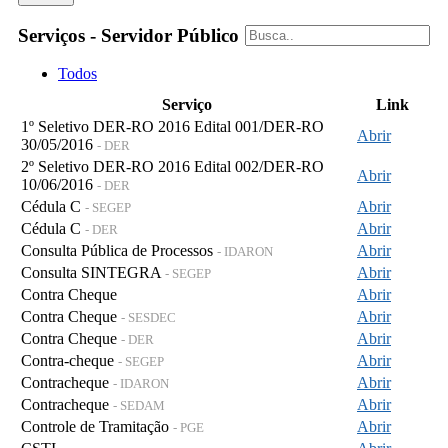
Serviços - Servidor Público
Todos
Serviço
Link
1º Seletivo DER-RO 2016 Edital 001/DER-RO
Abrir
30/05/2016
- DER
2º Seletivo DER-RO 2016 Edital 002/DER-RO
Abrir
10/06/2016
- DER
Cédula C
Abrir
- SEGEP
Cédula C
Abrir
- DER
Consulta Pública de Processos
Abrir
- IDARON
Consulta SINTEGRA
Abrir
- SEGEP
Contra Cheque
Abrir
Contra Cheque
Abrir
- SESDEC
Contra Cheque
Abrir
- DER
Contra-cheque
Abrir
- SEGEP
Contracheque
Abrir
- IDARON
Contracheque
Abrir
- SEDAM
Controle de Tramitação
Abrir
- PGE