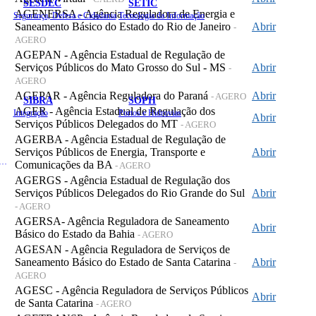
SESDEC
SETIC
AGENERSA - Agência Reguladora de Energia e
Segurança, Defesa e Cidadania
Tecnologia da Informação
Saneamento Básico do Estado do Rio de Janeiro
Abrir
-
AGERO
AGEPAN - Agência Estadual de Regulação de
Serviços Públicos do Mato Grosso do Sul - MS
Abrir
-
AGERO
AGEPAR - Agência Reguladora do Paraná
Abrir
- AGERO
SIBRA
SOPH
AGER - Agência Estadual de Regulação dos
Integração
Portos e Hidrovias
Abrir
Serviços Públicos Delegados do MT
- AGERO
AGERBA - Agência Estadual de Regulação de
Serviços Públicos de Energia, Transporte e
Abrir
 de Gastos Públicos Administrativos
Comunicações da BA
- AGERO
AGERGS - Agência Estadual de Regulação dos
Serviços Públicos Delegados do Rio Grande do Sul
Abrir
- AGERO
AGERSA- Agência Reguladora de Saneamento
Abrir
Básico do Estado da Bahia
- AGERO
AGESAN - Agência Reguladora de Serviços de
Saneamento Básico do Estado de Santa Catarina
Abrir
-
AGERO
AGESC - Agência Reguladora de Serviços Públicos
Abrir
de Santa Catarina
- AGERO