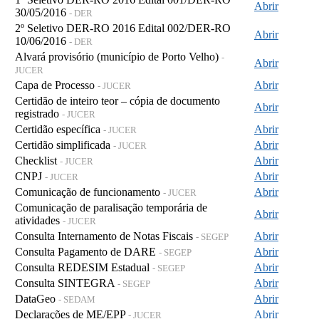
Abrir
30/05/2016
- DER
2º Seletivo DER-RO 2016 Edital 002/DER-RO
Abrir
10/06/2016
- DER
Alvará provisório (município de Porto Velho)
-
Abrir
JUCER
Capa de Processo
Abrir
- JUCER
Certidão de inteiro teor – cópia de documento
Abrir
registrado
- JUCER
Certidão específica
Abrir
- JUCER
Certidão simplificada
Abrir
- JUCER
Checklist
Abrir
- JUCER
CNPJ
Abrir
- JUCER
Comunicação de funcionamento
Abrir
- JUCER
Comunicação de paralisação temporária de
Abrir
atividades
- JUCER
Consulta Internamento de Notas Fiscais
Abrir
- SEGEP
Consulta Pagamento de DARE
Abrir
- SEGEP
Consulta REDESIM Estadual
Abrir
- SEGEP
Consulta SINTEGRA
Abrir
- SEGEP
DataGeo
Abrir
- SEDAM
Declarações de ME/EPP
Abrir
- JUCER