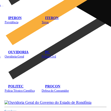
Instituto de Educação em Saúde Pública
IPERON
ITERON
Previdência
Terras
OUVIDORIA
PC
s
Ouvidoria-Geral
Polícia Civil
POLITEC
PROCON
Polícia Técnico-Científica
Defesa do Consumidor