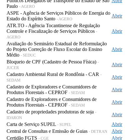
Públicos Delegados de Transporte do Estado de São
Abrir
Paulo
- AGERO
ASPE - Agência de Serviços Públicos de Energia do
Abrir
Estado do Espírito Santo
- AGERO
ATR.TO - Agência Tocantinense de Regulação
Controle e Fiscalização de Serviços Públicos
Abrir
-
AGERO
Avaliação do Seminário Estadual de Reformulação
do Projeto Correção de Fluxo Escolar do Ensino
Abrir
Médio
- SEDUC
Bloqueio de CPF (Cadastro de Pessoa Física)
-
Abrir
JUCER
Cadastro Ambiental Rural de Rondônia - CAR
-
Abrir
SEDAM
Cadastro de Exploradores e Consumidores de
Abrir
Produtos Florestais - CEPROF
- SEDAM
Cadastro de Exploradores e Consumidores de
Abrir
Produtos Florestais - CEPROF
- SEDAM
Cadastro de propriedades produtoras de soja
-
Abrir
IDARON
Carta de Serviço SUPEL
Abrir
- SUPEL
Central de Consultas e Emissão de Guias
Abrir
- DETRAN
Certidão FGTS
Abrir
- CGE