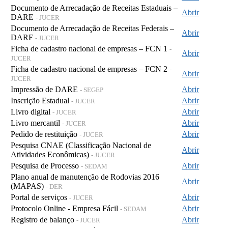
Documento de Arrecadação de Receitas Estaduais –
Abrir
DARE
- JUCER
Documento de Arrecadação de Receitas Federais –
Abrir
DARF
- JUCER
Ficha de cadastro nacional de empresas – FCN 1
-
Abrir
JUCER
Ficha de cadastro nacional de empresas – FCN 2
-
Abrir
JUCER
Impressão de DARE
Abrir
- SEGEP
Inscrição Estadual
Abrir
- JUCER
Livro digital
Abrir
- JUCER
Livro mercantil
Abrir
- JUCER
Pedido de restituição
Abrir
- JUCER
Pesquisa CNAE (Classificação Nacional de
Abrir
Atividades Econômicas)
- JUCER
Pesquisa de Processo
Abrir
- SEDAM
Plano anual de manutenção de Rodovias 2016
Abrir
(MAPAS)
- DER
Portal de serviços
Abrir
- JUCER
Protocolo Online - Empresa Fácil
Abrir
- SEDAM
Registro de balanço
Abrir
- JUCER