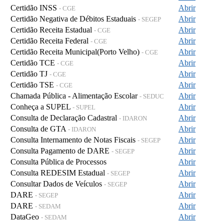
Certidão INSS
Abrir
- CGE
Certidão Negativa de Débitos Estaduais
Abrir
- SEGEP
Certidão Receita Estadual
Abrir
- CGE
Certidão Receita Federal
Abrir
- CGE
Certidão Receita Municipal(Porto Velho)
Abrir
- CGE
Certidão TCE
Abrir
- CGE
Certidão TJ
Abrir
- CGE
Certidão TSE
Abrir
- CGE
Chamada Pública - Alimentação Escolar
Abrir
- SEDUC
Conheça a SUPEL
Abrir
- SUPEL
Consulta de Declaração Cadastral
Abrir
- IDARON
Consulta de GTA
Abrir
- IDARON
Consulta Internamento de Notas Fiscais
Abrir
- SEGEP
Consulta Pagamento de DARE
Abrir
- SEGEP
Consulta Pública de Processos
Abrir
Consulta REDESIM Estadual
Abrir
- SEGEP
Consultar Dados de Veículos
Abrir
- SEGEP
DARE
Abrir
- SEGEP
DARE
Abrir
- SEDAM
DataGeo
Abrir
- SEDAM