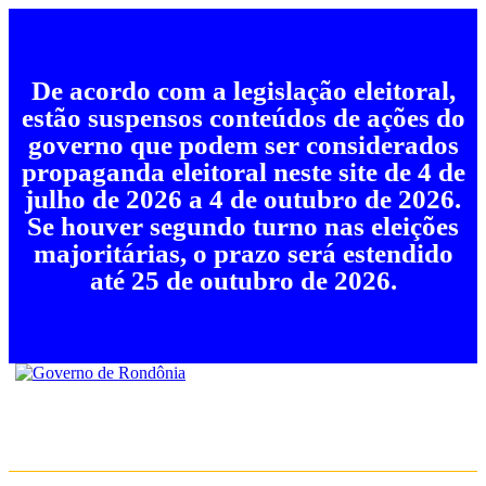
De acordo com a legislação eleitoral,
estão suspensos conteúdos de ações do
governo que podem ser considerados
propaganda eleitoral neste site de 4 de
julho de 2026 a 4 de outubro de 2026.
Se houver segundo turno nas eleições
majoritárias, o prazo será estendido
até 25 de outubro de 2026.