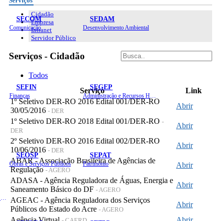
Serviços
Cidadão
SECOM
SEDAM
Empresa
Comunicação
Desenvolvimento Ambiental
Intranet
Servidor Público
Serviços - Cidadão
Todos
SEFIN
SEGEP
Serviço
Link
Finanças
Administração e Recursos Humanos
1º Seletivo DER-RO 2016 Edital 001/DER-RO
Abrir
30/05/2016
- DER
1º Seletivo DER-RO 2018 Edital 001/DER-RO
-
Abrir
DER
2º Seletivo DER-RO 2016 Edital 002/DER-RO
Abrir
10/06/2016
- DER
SEOSP
SEPAT
ABAR - Associação Brasileira de Agências de
Obras e Serviços Públicos
Patrimônio
Abrir
Regulação
- AGERO
ADASA - Agência Reguladora de Águas, Energia e
Abrir
Saneamento Básico do DF
- AGERO
Planejamento, Orçamento e Gestão
AGEAC - Agência Reguladora dos Serviços
Abrir
Públicos do Estado do Acre
- AGERO
Agência Virtual
Abrir
- CAERD