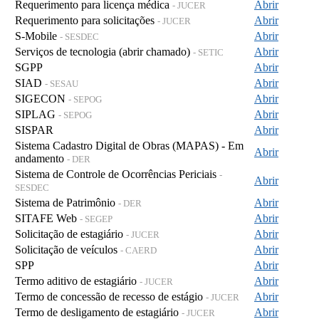
Requerimento para licença médica
Abrir
- JUCER
Requerimento para solicitações
Abrir
- JUCER
S-Mobile
Abrir
- SESDEC
Serviços de tecnologia (abrir chamado)
Abrir
- SETIC
SGPP
Abrir
SIAD
Abrir
- SESAU
SIGECON
Abrir
- SEPOG
SIPLAG
Abrir
- SEPOG
SISPAR
Abrir
Sistema Cadastro Digital de Obras (MAPAS) - Em
Abrir
andamento
- DER
Sistema de Controle de Ocorrências Periciais
-
Abrir
SESDEC
Sistema de Patrimônio
Abrir
- DER
SITAFE Web
Abrir
- SEGEP
Solicitação de estagiário
Abrir
- JUCER
Solicitação de veículos
Abrir
- CAERD
SPP
Abrir
Termo aditivo de estagiário
Abrir
- JUCER
Termo de concessão de recesso de estágio
Abrir
- JUCER
Termo de desligamento de estagiário
Abrir
- JUCER