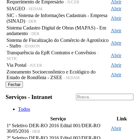
Requerimento de Empresário
Abrir
- JUCER
SIAGEO
Abrir
- SEDAM
SIC - Sistema de Informações Cadastrais - Empresa
Abrir
(SINAD)
- DER
Sistema Cadastro Digital de Obras (MAPAS) - Em
Abrir
andamento
- DER
Sistema de Fiscalização do Comércio de Agrotóxico
Abrir
- Siafro
- IDARON
Transparência da EpR Contratos e Convênios
-
Abrir
SETIC
Via Postal
Abrir
- JUCER
Zoneamento Socioeconômico e Ecológico do
Abrir
Estado de Rondônia - ZSEE
- SEDAM
Fechar
Serviços - Intranet
Todos
Serviço
Link
1º Seletivo DER-RO 2016 Edital 001/DER-RO
Abrir
30/05/2016
- DER
2º Seletivo DER-RO 2016 Edital 002/DER-RO