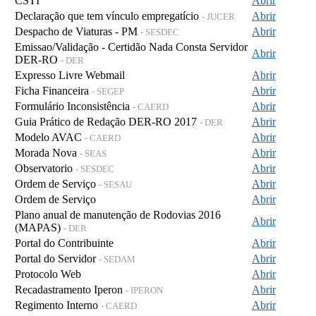
CSTI
Abrir
Declaração que tem vínculo empregatício
Abrir
- JUCER
Despacho de Viaturas - PM
Abrir
- SESDEC
Emissao/Validação - Certidão Nada Consta Servidor
Abrir
DER-RO
- DER
Expresso Livre Webmail
Abrir
Ficha Financeira
Abrir
- SEGEP
Formulário Inconsistência
Abrir
- CAERD
Guia Prático de Redação DER-RO 2017
Abrir
- DER
Modelo AVAC
Abrir
- CAERD
Morada Nova
Abrir
- SEAS
Observatorio
Abrir
- SESDEC
Ordem de Serviço
Abrir
- SESAU
Ordem de Serviço
Abrir
Plano anual de manutenção de Rodovias 2016
Abrir
(MAPAS)
- DER
Portal do Contribuinte
Abrir
Portal do Servidor
Abrir
- SEDAM
Protocolo Web
Abrir
Recadastramento Iperon
Abrir
- IPERON
Regimento Interno
Abrir
- CAERD