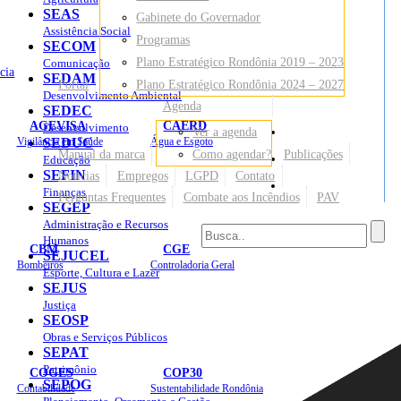
SEAS
Gabinete do Governador
Assistência Social
Programas
SECOM
Plano Estratégico Rondônia 2019 – 2023
Comunicação
cia
SEDAM
Portal
Plano Estratégico Rondônia 2024 – 2027
Desenvolvimento Ambiental
Agenda
SEDEC
AGEVISA
CAERD
Desenvolvimento
Ver a agenda
Mapa do Site
Vigilância em Saúde
SEDUC
Água e Esgoto
Manual da marca
Como agendar?
Publicações
Educação
SEFIN
Notícias
Empregos
LGPD
Contato
Sites
Finanças
Perguntas Frequentes
Combate aos Incêndios
PAV
SEGEP
Administração e Recursos
Humanos
CBM
CGE
SEJUCEL
Bombeiros
Controladoria Geral
Esporte, Cultura e Lazer
SEJUS
Justiça
SEOSP
Obras e Serviços Públicos
SEPAT
Patrimônio
COGES
COP30
SEPOG
Contabilidade
Sustentabilidade Rondônia