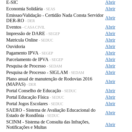
E-SIC
Abrir
Economia Solidária
Abrir
- SEAS
Emissao/Validação - Certidão Nada Consta Servidor
Abrir
DER-RO
- DER
Eventos
Abrir
- CASA CIVIL
Impressão de DARE
Abrir
- SEGEP
Matricula Online
Abrir
- SEDUC
Ouvidoria
Abrir
Pagamento IPVA
Abrir
- SEGEP
Parcelamento de IPVA
Abrir
- SEGEP
Pesquisa de Processo
Abrir
- SEDAM
Pesquisa de Processo - SIGLAM
Abrir
- SEDAM
Plano anual de manutenção de Rodovias 2016
Abrir
(MAPAS)
- DER
Portal Conselho de Educação
Abrir
- SEDUC
Portal Educação Física
Abrir
- SEDUC
Portal Jogos Escolares
Abrir
- SEDUC
SAERO - Sistema de Avaliação Educacional do
Abrir
Estado de Rondônia
- SEDUC
SCINM - Sistema de Consulta das Infrações,
Abrir
Notificações e Multas