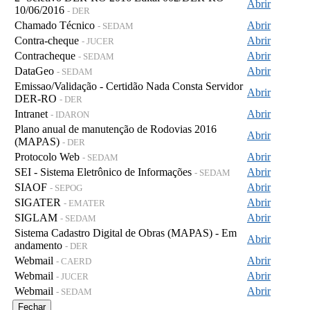
Abrir
10/06/2016
- DER
Chamado Técnico
Abrir
- SEDAM
Contra-cheque
Abrir
- JUCER
Contracheque
Abrir
- SEDAM
DataGeo
Abrir
- SEDAM
Emissao/Validação - Certidão Nada Consta Servidor
Abrir
DER-RO
- DER
Intranet
Abrir
- IDARON
Plano anual de manutenção de Rodovias 2016
Abrir
(MAPAS)
- DER
Protocolo Web
Abrir
- SEDAM
SEI - Sistema Eletrônico de Informações
Abrir
- SEDAM
SIAOF
Abrir
- SEPOG
SIGATER
Abrir
- EMATER
SIGLAM
Abrir
- SEDAM
Sistema Cadastro Digital de Obras (MAPAS) - Em
Abrir
andamento
- DER
Webmail
Abrir
- CAERD
Webmail
Abrir
- JUCER
Webmail
Abrir
- SEDAM
Fechar