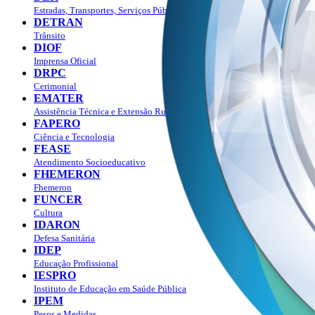
Estradas, Transportes, Serviços Públicos
DETRAN
Trânsito
DIOF
Imprensa Oficial
DRPC
Cerimonial
EMATER
Assistência Técnica e Extensão Rural
FAPERO
Ciência e Tecnologia
FEASE
Atendimento Socioeducativo
FHEMERON
Fhemeron
FUNCER
Cultura
IDARON
Defesa Sanitária
IDEP
Educação Profissional
IESPRO
Instituto de Educação em Saúde Pública
IPEM
Pesos e Medidas