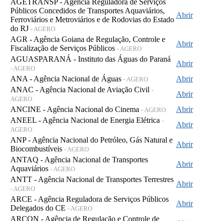
AGETRANSP - Agência Reguladora de Serviços
Públicos Concedidos de Transportes Aquaviários,
Abrir
Ferroviários e Metroviários e de Rodovias do Estado
do RJ
- AGERO
AGR - Agência Goiana de Regulação, Controle e
Abrir
Fiscalização de Serviços Públicos
- AGERO
AGUASPARANÁ - Instituto das Águas do Paraná
Abrir
- AGERO
ANA - Agência Nacional de Águas
Abrir
- AGERO
ANAC - Agência Nacional de Aviação Civil
-
Abrir
AGERO
ANCINE - Agência Nacional do Cinema
Abrir
- AGERO
ANEEL - Agência Nacional de Energia Elétrica
-
Abrir
AGERO
ANP - Agência Nacional do Petróleo, Gás Natural e
Abrir
Biocombustíveis
- AGERO
ANTAQ - Agência Nacional de Transportes
Abrir
Aquaviários
- AGERO
ANTT - Agência Nacional de Transportes Terrestres
Abrir
- AGERO
ARCE - Agência Reguladora de Serviços Públicos
Abrir
Delegados do CE
- AGERO
ARCON - Agência de Regulação e Controle de