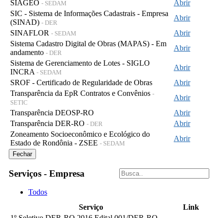
SIAGEO
Abrir
- SEDAM
SIC - Sistema de Informações Cadastrais - Empresa
Abrir
(SINAD)
- DER
SINAFLOR
Abrir
- SEDAM
Sistema Cadastro Digital de Obras (MAPAS) - Em
Abrir
andamento
- DER
Sistema de Gerenciamento de Lotes - SIGLO
Abrir
INCRA
- SEDAM
SROF - Certificado de Regularidade de Obras
Abrir
Transparência da EpR Contratos e Convênios
-
Abrir
SETIC
Transparência DEOSP-RO
Abrir
Transparência DER-RO
Abrir
- DER
Zoneamento Socioeconômico e Ecológico do
Abrir
Estado de Rondônia - ZSEE
- SEDAM
Fechar
Serviços - Empresa
Todos
Serviço
Link
1º Seletivo DER-RO 2016 Edital 001/DER-RO