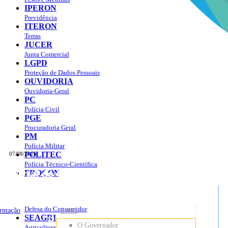
IPERON
Previdência
ITERON
Terras
JUCER
Junta Comercial
LGPD
Proteção de Dados Pessoais
OUVIDORIA
Ouvidoria-Geral
PC
Polícia Civil
PGE
Procuradoria Geral
PM
Polícia Militar
POLITEC
07/08/2026
Polícia Técnico-Científica
Portal do Governo do
Estado de Rondônia
PROCON
sso à Informação
Governo
de
Defesa do Consumidor
ormação
Sobre
SEAGRI
Rondônia
o
O Governador
Agricultura