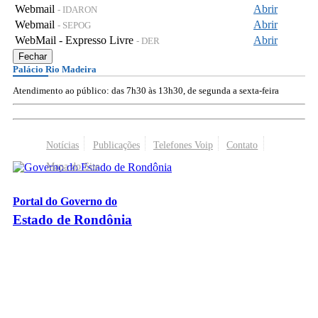
Webmail
Abrir
- IDARON
Webmail
Abrir
- SEPOG
WebMail - Expresso Livre
Abrir
- DER
Fechar
Palácio Rio Madeira
Atendimento ao público: das 7h30 às 13h30, de segunda a sexta-feira
Notícias
Publicações
Telefones Voip
Contato
Mapa do Site
Portal do Governo do
Estado de Rondônia
Palácio Rio Madeira
- Av. Farquar, 2986 - Bairro Pedrinhas
CEP 76.801-470 - Porto Velho, RO
© 2026
Governo do Estado de Rondônia
Todos os Direitos Reservados