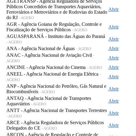
AGETRANSP - Agência Reguladora de Serviços
Públicos Concedidos de Transportes Aquaviários,
Abrir
Ferroviários e Metroviários e de Rodovias do Estado
do RJ
- AGERO
AGR - Agência Goiana de Regulação, Controle e
Abrir
Fiscalização de Serviços Públicos
- AGERO
AGUASPARANÁ - Instituto das Águas do Paraná
Abrir
- AGERO
ANA - Agência Nacional de Águas
Abrir
- AGERO
ANAC - Agência Nacional de Aviação Civil
-
Abrir
AGERO
ANCINE - Agência Nacional do Cinema
Abrir
- AGERO
ANEEL - Agência Nacional de Energia Elétrica
-
Abrir
AGERO
ANP - Agência Nacional do Petróleo, Gás Natural e
Abrir
Biocombustíveis
- AGERO
ANTAQ - Agência Nacional de Transportes
Abrir
Aquaviários
- AGERO
ANTT - Agência Nacional de Transportes Terrestres
Abrir
- AGERO
ARCE - Agência Reguladora de Serviços Públicos
Abrir
Delegados do CE
- AGERO
ARCON - Agência de Regulação e Controle de