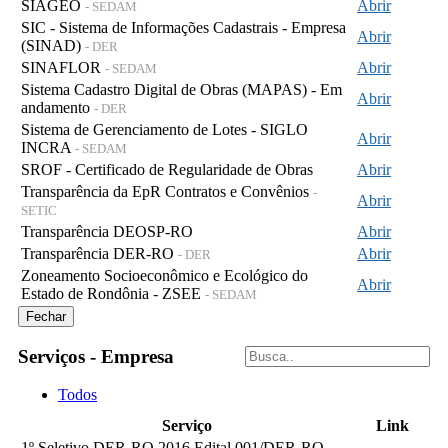
SIAGEO
Abrir
- SEDAM
SIC - Sistema de Informações Cadastrais - Empresa
Abrir
(SINAD)
- DER
SINAFLOR
Abrir
- SEDAM
Sistema Cadastro Digital de Obras (MAPAS) - Em
Abrir
andamento
- DER
Sistema de Gerenciamento de Lotes - SIGLO
Abrir
INCRA
- SEDAM
SROF - Certificado de Regularidade de Obras
Abrir
Transparência da EpR Contratos e Convênios
-
Abrir
SETIC
Transparência DEOSP-RO
Abrir
Transparência DER-RO
Abrir
- DER
Zoneamento Socioeconômico e Ecológico do
Abrir
Estado de Rondônia - ZSEE
- SEDAM
Fechar
Serviços - Empresa
Todos
Serviço
Link
1º Seletivo DER-RO 2016 Edital 001/DER-RO