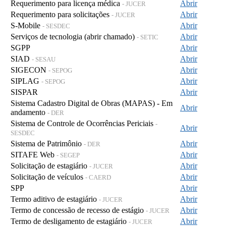
Requerimento para licença médica
Abrir
- JUCER
Requerimento para solicitações
Abrir
- JUCER
S-Mobile
Abrir
- SESDEC
Serviços de tecnologia (abrir chamado)
Abrir
- SETIC
SGPP
Abrir
SIAD
Abrir
- SESAU
SIGECON
Abrir
- SEPOG
SIPLAG
Abrir
- SEPOG
SISPAR
Abrir
Sistema Cadastro Digital de Obras (MAPAS) - Em
Abrir
andamento
- DER
Sistema de Controle de Ocorrências Periciais
-
Abrir
SESDEC
Sistema de Patrimônio
Abrir
- DER
SITAFE Web
Abrir
- SEGEP
Solicitação de estagiário
Abrir
- JUCER
Solicitação de veículos
Abrir
- CAERD
SPP
Abrir
Termo aditivo de estagiário
Abrir
- JUCER
Termo de concessão de recesso de estágio
Abrir
- JUCER
Termo de desligamento de estagiário
Abrir
- JUCER