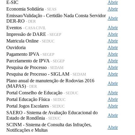
E-SIC
Abrir
Economia Solidária
Abrir
- SEAS
Emissao/Validação - Certidão Nada Consta Servidor
Abrir
DER-RO
- DER
Eventos
Abrir
- CASA CIVIL
Impressão de DARE
Abrir
- SEGEP
Matricula Online
Abrir
- SEDUC
Ouvidoria
Abrir
Pagamento IPVA
Abrir
- SEGEP
Parcelamento de IPVA
Abrir
- SEGEP
Pesquisa de Processo
Abrir
- SEDAM
Pesquisa de Processo - SIGLAM
Abrir
- SEDAM
Plano anual de manutenção de Rodovias 2016
Abrir
(MAPAS)
- DER
Portal Conselho de Educação
Abrir
- SEDUC
Portal Educação Física
Abrir
- SEDUC
Portal Jogos Escolares
Abrir
- SEDUC
SAERO - Sistema de Avaliação Educacional do
Abrir
Estado de Rondônia
- SEDUC
SCINM - Sistema de Consulta das Infrações,
Abrir
Notificações e Multas