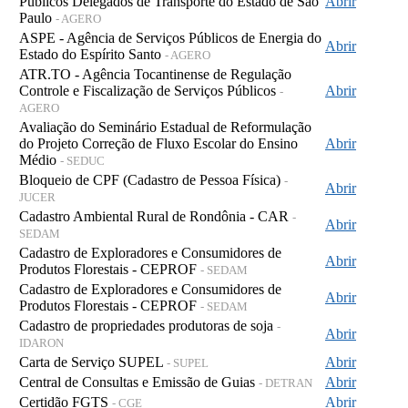
Públicos Delegados de Transporte do Estado de São
Abrir
Paulo
- AGERO
ASPE - Agência de Serviços Públicos de Energia do
Abrir
Estado do Espírito Santo
- AGERO
ATR.TO - Agência Tocantinense de Regulação
Controle e Fiscalização de Serviços Públicos
Abrir
-
AGERO
Avaliação do Seminário Estadual de Reformulação
do Projeto Correção de Fluxo Escolar do Ensino
Abrir
Médio
- SEDUC
Bloqueio de CPF (Cadastro de Pessoa Física)
-
Abrir
JUCER
Cadastro Ambiental Rural de Rondônia - CAR
-
Abrir
SEDAM
Cadastro de Exploradores e Consumidores de
Abrir
Produtos Florestais - CEPROF
- SEDAM
Cadastro de Exploradores e Consumidores de
Abrir
Produtos Florestais - CEPROF
- SEDAM
Cadastro de propriedades produtoras de soja
-
Abrir
IDARON
Carta de Serviço SUPEL
Abrir
- SUPEL
Central de Consultas e Emissão de Guias
Abrir
- DETRAN
Certidão FGTS
Abrir
- CGE