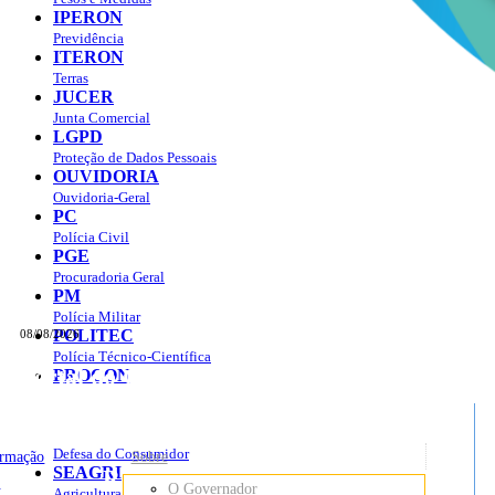
IPERON
Previdência
ITERON
Terras
JUCER
Junta Comercial
LGPD
Proteção de Dados Pessoais
OUVIDORIA
Ouvidoria-Geral
PC
Polícia Civil
PGE
Procuradoria Geral
PM
Polícia Militar
POLITEC
08/08/2026
Polícia Técnico-Científica
Portal do Governo do
Estado de Rondônia
PROCON
sso à Informação
Governo
de
Defesa do Consumidor
ormação
Sobre
SEAGRI
Rondônia
o
O Governador
Agricultura