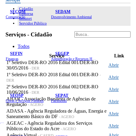
Serviços
Cidadão
SECOM
SEDAM
Empresa
Comunicação
Desenvolvimento Ambiental
Intranet
Servidor Público
Serviços - Cidadão
Todos
SEFIN
SEGEP
Serviço
Link
Finanças
Administração e Recursos Humanos
1º Seletivo DER-RO 2016 Edital 001/DER-RO
Abrir
30/05/2016
- DER
1º Seletivo DER-RO 2018 Edital 001/DER-RO
-
Abrir
DER
2º Seletivo DER-RO 2016 Edital 002/DER-RO
Abrir
10/06/2016
- DER
SEOSP
SEPAT
ABAR - Associação Brasileira de Agências de
Obras e Serviços Públicos
Patrimônio
Abrir
Regulação
- AGERO
ADASA - Agência Reguladora de Águas, Energia e
Abrir
Saneamento Básico do DF
- AGERO
Planejamento, Orçamento e Gestão
AGEAC - Agência Reguladora dos Serviços
Abrir
Públicos do Estado do Acre
- AGERO
Agência Virtual
Abrir
- CAERD