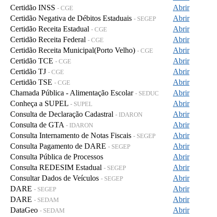
Certidão INSS
Abrir
- CGE
Certidão Negativa de Débitos Estaduais
Abrir
- SEGEP
Certidão Receita Estadual
Abrir
- CGE
Certidão Receita Federal
Abrir
- CGE
Certidão Receita Municipal(Porto Velho)
Abrir
- CGE
Certidão TCE
Abrir
- CGE
Certidão TJ
Abrir
- CGE
Certidão TSE
Abrir
- CGE
Chamada Pública - Alimentação Escolar
Abrir
- SEDUC
Conheça a SUPEL
Abrir
- SUPEL
Consulta de Declaração Cadastral
Abrir
- IDARON
Consulta de GTA
Abrir
- IDARON
Consulta Internamento de Notas Fiscais
Abrir
- SEGEP
Consulta Pagamento de DARE
Abrir
- SEGEP
Consulta Pública de Processos
Abrir
Consulta REDESIM Estadual
Abrir
- SEGEP
Consultar Dados de Veículos
Abrir
- SEGEP
DARE
Abrir
- SEGEP
DARE
Abrir
- SEDAM
DataGeo
Abrir
- SEDAM