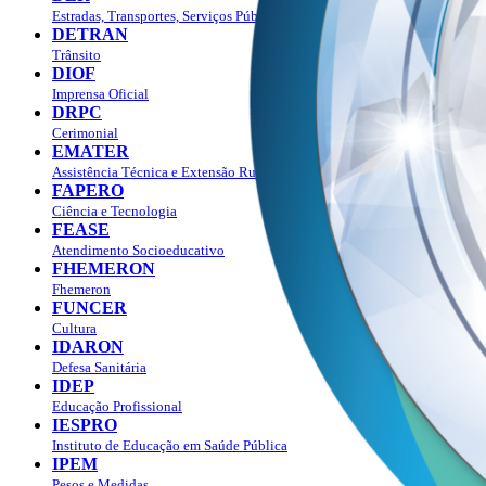
Estradas, Transportes, Serviços Públicos
DETRAN
Trânsito
DIOF
Imprensa Oficial
DRPC
Cerimonial
EMATER
Assistência Técnica e Extensão Rural
FAPERO
Ciência e Tecnologia
FEASE
Atendimento Socioeducativo
FHEMERON
Fhemeron
FUNCER
Cultura
IDARON
Defesa Sanitária
IDEP
Educação Profissional
IESPRO
Instituto de Educação em Saúde Pública
IPEM
Pesos e Medidas