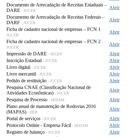
Documento de Arrecadação de Receitas Estaduais –
Abrir
DARE
- JUCER
Documento de Arrecadação de Receitas Federais –
Abrir
DARF
- JUCER
Ficha de cadastro nacional de empresas – FCN 1
-
Abrir
JUCER
Ficha de cadastro nacional de empresas – FCN 2
-
Abrir
JUCER
Impressão de DARE
Abrir
- SEGEP
Inscrição Estadual
Abrir
- JUCER
Livro digital
Abrir
- JUCER
Livro mercantil
Abrir
- JUCER
Pedido de restituição
Abrir
- JUCER
Pesquisa CNAE (Classificação Nacional de
Abrir
Atividades Econômicas)
- JUCER
Pesquisa de Processo
Abrir
- SEDAM
Plano anual de manutenção de Rodovias 2016
Abrir
(MAPAS)
- DER
Portal de serviços
Abrir
- JUCER
Protocolo Online - Empresa Fácil
Abrir
- SEDAM
Registro de balanço
Abrir
- JUCER