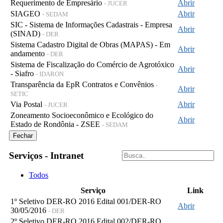
Requerimento de Empresário
Abrir
- JUCER
SIAGEO
Abrir
- SEDAM
SIC - Sistema de Informações Cadastrais - Empresa
Abrir
(SINAD)
- DER
Sistema Cadastro Digital de Obras (MAPAS) - Em
Abrir
andamento
- DER
Sistema de Fiscalização do Comércio de Agrotóxico
Abrir
- Siafro
- IDARON
Transparência da EpR Contratos e Convênios
-
Abrir
SETIC
Via Postal
Abrir
- JUCER
Zoneamento Socioeconômico e Ecológico do
Abrir
Estado de Rondônia - ZSEE
- SEDAM
Fechar
Serviços - Intranet
Todos
Serviço
Link
1º Seletivo DER-RO 2016 Edital 001/DER-RO
Abrir
30/05/2016
- DER
2º Seletivo DER-RO 2016 Edital 002/DER-RO