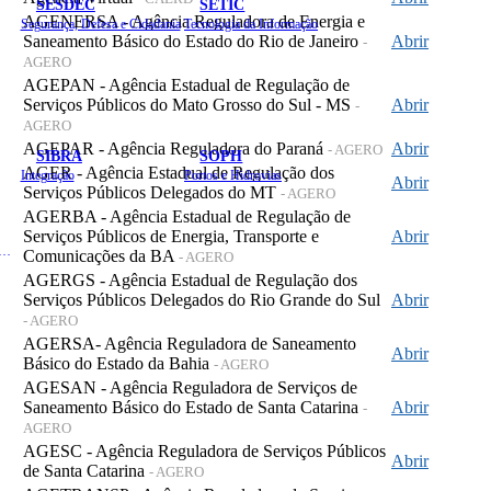
SESDEC
SETIC
AGENERSA - Agência Reguladora de Energia e
Segurança, Defesa e Cidadania
Tecnologia da Informação
Saneamento Básico do Estado do Rio de Janeiro
Abrir
-
AGERO
AGEPAN - Agência Estadual de Regulação de
Serviços Públicos do Mato Grosso do Sul - MS
Abrir
-
AGERO
AGEPAR - Agência Reguladora do Paraná
Abrir
- AGERO
SIBRA
SOPH
AGER - Agência Estadual de Regulação dos
Integração
Portos e Hidrovias
Abrir
Serviços Públicos Delegados do MT
- AGERO
AGERBA - Agência Estadual de Regulação de
Serviços Públicos de Energia, Transporte e
Abrir
 de Gastos Públicos Administrativos
Comunicações da BA
- AGERO
AGERGS - Agência Estadual de Regulação dos
Serviços Públicos Delegados do Rio Grande do Sul
Abrir
- AGERO
AGERSA- Agência Reguladora de Saneamento
Abrir
Básico do Estado da Bahia
- AGERO
AGESAN - Agência Reguladora de Serviços de
Saneamento Básico do Estado de Santa Catarina
Abrir
-
AGERO
AGESC - Agência Reguladora de Serviços Públicos
Abrir
de Santa Catarina
- AGERO