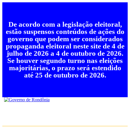
De acordo com a legislação eleitoral,
estão suspensos conteúdos de ações do
governo que podem ser considerados
propaganda eleitoral neste site de 4 de
julho de 2026 a 4 de outubro de 2026.
Se houver segundo turno nas eleições
majoritárias, o prazo será estendido
até 25 de outubro de 2026.