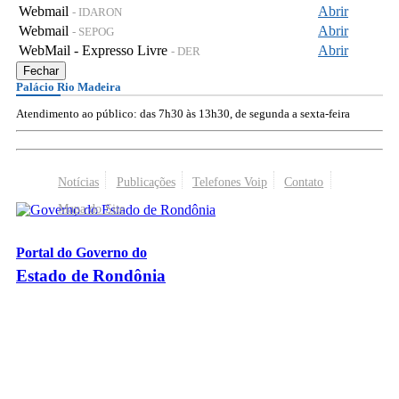
Webmail
Abrir
- IDARON
Webmail
Abrir
- SEPOG
WebMail - Expresso Livre
Abrir
- DER
Fechar
Palácio Rio Madeira
Atendimento ao público: das 7h30 às 13h30, de segunda a sexta-feira
Notícias
Publicações
Telefones Voip
Contato
Mapa do Site
Portal do Governo do
Estado de Rondônia
Palácio Rio Madeira
- Av. Farquar, 2986 - Bairro Pedrinhas
CEP 76.801-470 - Porto Velho, RO
© 2026
Governo do Estado de Rondônia
Todos os Direitos Reservados