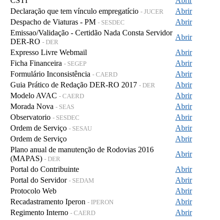
CSTI
Abrir
Declaração que tem vínculo empregatício
Abrir
- JUCER
Despacho de Viaturas - PM
Abrir
- SESDEC
Emissao/Validação - Certidão Nada Consta Servidor
Abrir
DER-RO
- DER
Expresso Livre Webmail
Abrir
Ficha Financeira
Abrir
- SEGEP
Formulário Inconsistência
Abrir
- CAERD
Guia Prático de Redação DER-RO 2017
Abrir
- DER
Modelo AVAC
Abrir
- CAERD
Morada Nova
Abrir
- SEAS
Observatorio
Abrir
- SESDEC
Ordem de Serviço
Abrir
- SESAU
Ordem de Serviço
Abrir
Plano anual de manutenção de Rodovias 2016
Abrir
(MAPAS)
- DER
Portal do Contribuinte
Abrir
Portal do Servidor
Abrir
- SEDAM
Protocolo Web
Abrir
Recadastramento Iperon
Abrir
- IPERON
Regimento Interno
Abrir
- CAERD