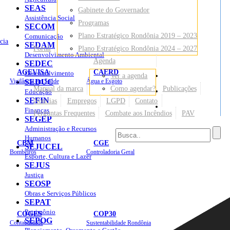
SEAS
Gabinete do Governador
Assistência Social
Programas
SECOM
Plano Estratégico Rondônia 2019 – 2023
Comunicação
cia
SEDAM
Portal
Plano Estratégico Rondônia 2024 – 2027
Desenvolvimento Ambiental
Agenda
SEDEC
AGEVISA
CAERD
Desenvolvimento
Ver a agenda
Mapa do Site
Vigilância em Saúde
SEDUC
Água e Esgoto
Manual da marca
Como agendar?
Publicações
Educação
SEFIN
Notícias
Empregos
LGPD
Contato
Sites
Finanças
Perguntas Frequentes
Combate aos Incêndios
PAV
SEGEP
Administração e Recursos
Humanos
CBM
CGE
SEJUCEL
Bombeiros
Controladoria Geral
Esporte, Cultura e Lazer
SEJUS
Justiça
SEOSP
Obras e Serviços Públicos
SEPAT
Patrimônio
COGES
COP30
SEPOG
Contabilidade
Sustentabilidade Rondônia