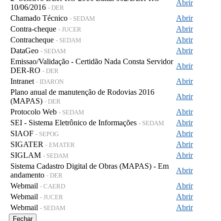
Abrir
10/06/2016
- DER
Chamado Técnico
Abrir
- SEDAM
Contra-cheque
Abrir
- JUCER
Contracheque
Abrir
- SEDAM
DataGeo
Abrir
- SEDAM
Emissao/Validação - Certidão Nada Consta Servidor
Abrir
DER-RO
- DER
Intranet
Abrir
- IDARON
Plano anual de manutenção de Rodovias 2016
Abrir
(MAPAS)
- DER
Protocolo Web
Abrir
- SEDAM
SEI - Sistema Eletrônico de Informações
Abrir
- SEDAM
SIAOF
Abrir
- SEPOG
SIGATER
Abrir
- EMATER
SIGLAM
Abrir
- SEDAM
Sistema Cadastro Digital de Obras (MAPAS) - Em
Abrir
andamento
- DER
Webmail
Abrir
- CAERD
Webmail
Abrir
- JUCER
Webmail
Abrir
- SEDAM
Fechar