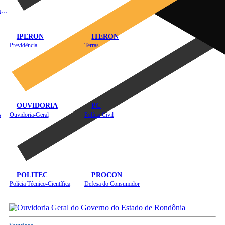
Instituto de Educação em Saúde Pública
IPERON
ITERON
Previdência
Terras
OUVIDORIA
PC
s
Ouvidoria-Geral
Polícia Civil
POLITEC
PROCON
Polícia Técnico-Científica
Defesa do Consumidor