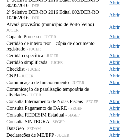
Abrir
30/05/2016
- DER
2º Seletivo DER-RO 2016 Edital 002/DER-RO
Abrir
10/06/2016
- DER
Alvará provisório (município de Porto Velho)
-
Abrir
JUCER
Capa de Processo
Abrir
- JUCER
Certidão de inteiro teor – cópia de documento
Abrir
registrado
- JUCER
Certidão específica
Abrir
- JUCER
Certidão simplificada
Abrir
- JUCER
Checklist
Abrir
- JUCER
CNPJ
Abrir
- JUCER
Comunicação de funcionamento
Abrir
- JUCER
Comunicação de paralisação temporária de
Abrir
atividades
- JUCER
Consulta Internamento de Notas Fiscais
Abrir
- SEGEP
Consulta Pagamento de DARE
Abrir
- SEGEP
Consulta REDESIM Estadual
Abrir
- SEGEP
Consulta SINTEGRA
Abrir
- SEGEP
DataGeo
Abrir
- SEDAM
Declarações de ME/EPP
Abrir
- JUCER