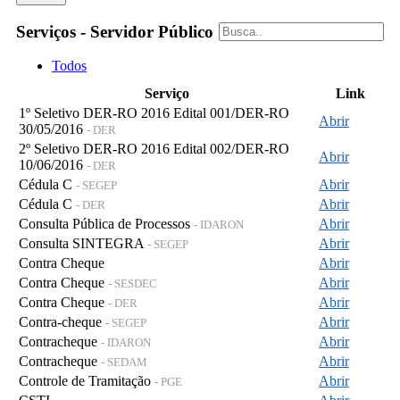
Serviços - Servidor Público
Todos
Serviço
Link
1º Seletivo DER-RO 2016 Edital 001/DER-RO
Abrir
30/05/2016
- DER
2º Seletivo DER-RO 2016 Edital 002/DER-RO
Abrir
10/06/2016
- DER
Cédula C
Abrir
- SEGEP
Cédula C
Abrir
- DER
Consulta Pública de Processos
Abrir
- IDARON
Consulta SINTEGRA
Abrir
- SEGEP
Contra Cheque
Abrir
Contra Cheque
Abrir
- SESDEC
Contra Cheque
Abrir
- DER
Contra-cheque
Abrir
- SEGEP
Contracheque
Abrir
- IDARON
Contracheque
Abrir
- SEDAM
Controle de Tramitação
Abrir
- PGE