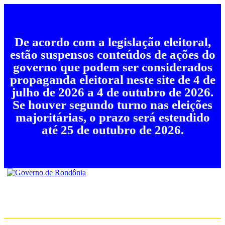
De acordo com a legislação eleitoral,
estão suspensos conteúdos de ações do
governo que podem ser considerados
propaganda eleitoral neste site de 4 de
julho de 2026 a 4 de outubro de 2026.
Se houver segundo turno nas eleições
majoritárias, o prazo será estendido
até 25 de outubro de 2026.