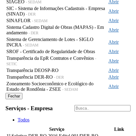
SIAGEO
Abrir
- SEDAM
SIC - Sistema de Informações Cadastrais - Empresa
Abrir
(SINAD)
- DER
SINAFLOR
Abrir
- SEDAM
Sistema Cadastro Digital de Obras (MAPAS) - Em
Abrir
andamento
- DER
Sistema de Gerenciamento de Lotes - SIGLO
Abrir
INCRA
- SEDAM
SROF - Certificado de Regularidade de Obras
Abrir
Transparência da EpR Contratos e Convênios
-
Abrir
SETIC
Transparência DEOSP-RO
Abrir
Transparência DER-RO
Abrir
- DER
Zoneamento Socioeconômico e Ecológico do
Abrir
Estado de Rondônia - ZSEE
- SEDAM
Fechar
Serviços - Empresa
Todos
Serviço
Link
1º Seletivo DER-RO 2016 Edital 001/DER-RO