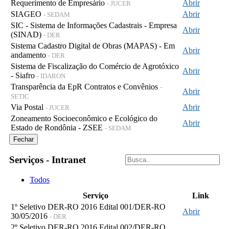
Requerimento de Empresário
Abrir
- JUCER
SIAGEO
Abrir
- SEDAM
SIC - Sistema de Informações Cadastrais - Empresa
Abrir
(SINAD)
- DER
Sistema Cadastro Digital de Obras (MAPAS) - Em
Abrir
andamento
- DER
Sistema de Fiscalização do Comércio de Agrotóxico
Abrir
- Siafro
- IDARON
Transparência da EpR Contratos e Convênios
-
Abrir
SETIC
Via Postal
Abrir
- JUCER
Zoneamento Socioeconômico e Ecológico do
Abrir
Estado de Rondônia - ZSEE
- SEDAM
Fechar
Serviços - Intranet
Todos
Serviço
Link
1º Seletivo DER-RO 2016 Edital 001/DER-RO
Abrir
30/05/2016
- DER
2º Seletivo DER-RO 2016 Edital 002/DER-RO