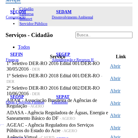
Serviços
Cidadão
SECOM
SEDAM
Empresa
Comunicação
Desenvolvimento Ambiental
Intranet
Servidor Público
Serviços - Cidadão
Todos
SEFIN
SEGEP
Serviço
Link
Finanças
Administração e Recursos Humanos
1º Seletivo DER-RO 2016 Edital 001/DER-RO
Abrir
30/05/2016
- DER
1º Seletivo DER-RO 2018 Edital 001/DER-RO
-
Abrir
DER
2º Seletivo DER-RO 2016 Edital 002/DER-RO
Abrir
10/06/2016
- DER
SEOSP
SEPAT
ABAR - Associação Brasileira de Agências de
Obras e Serviços Públicos
Patrimônio
Abrir
Regulação
- AGERO
ADASA - Agência Reguladora de Águas, Energia e
Abrir
Saneamento Básico do DF
- AGERO
Planejamento, Orçamento e Gestão
AGEAC - Agência Reguladora dos Serviços
Abrir
Públicos do Estado do Acre
- AGERO
Agência Virtual
Abrir
- CAERD