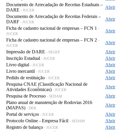
Documento de Arrecadação de Receitas Estaduais –
Abrir
DARE
- JUCER
Documento de Arrecadação de Receitas Federais –
Abrir
DARF
- JUCER
Ficha de cadastro nacional de empresas – FCN 1
-
Abrir
JUCER
Ficha de cadastro nacional de empresas – FCN 2
-
Abrir
JUCER
Impressão de DARE
Abrir
- SEGEP
Inscrição Estadual
Abrir
- JUCER
Livro digital
Abrir
- JUCER
Livro mercantil
Abrir
- JUCER
Pedido de restituição
Abrir
- JUCER
Pesquisa CNAE (Classificação Nacional de
Abrir
Atividades Econômicas)
- JUCER
Pesquisa de Processo
Abrir
- SEDAM
Plano anual de manutenção de Rodovias 2016
Abrir
(MAPAS)
- DER
Portal de serviços
Abrir
- JUCER
Protocolo Online - Empresa Fácil
Abrir
- SEDAM
Registro de balanço
Abrir
- JUCER