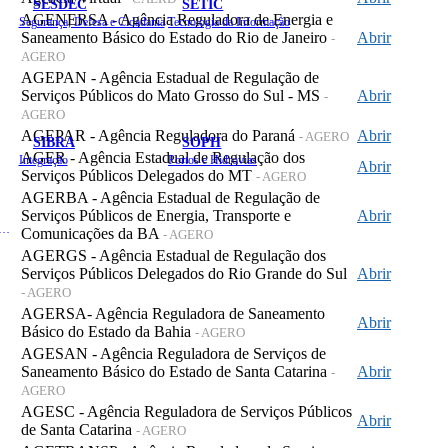
SESDEC
SETIC
AGENERSA - Agência Reguladora de Energia e
Segurança, Defesa e Cidadania
Tecnologia da Informação
Saneamento Básico do Estado do Rio de Janeiro
Abrir
-
AGERO
AGEPAN - Agência Estadual de Regulação de
Serviços Públicos do Mato Grosso do Sul - MS
Abrir
-
AGERO
AGEPAR - Agência Reguladora do Paraná
Abrir
- AGERO
SIBRA
SOPH
AGER - Agência Estadual de Regulação dos
Integração
Portos e Hidrovias
Abrir
Serviços Públicos Delegados do MT
- AGERO
AGERBA - Agência Estadual de Regulação de
Serviços Públicos de Energia, Transporte e
Abrir
 de Gastos Públicos Administrativos
Comunicações da BA
- AGERO
AGERGS - Agência Estadual de Regulação dos
Serviços Públicos Delegados do Rio Grande do Sul
Abrir
- AGERO
AGERSA- Agência Reguladora de Saneamento
Abrir
Básico do Estado da Bahia
- AGERO
AGESAN - Agência Reguladora de Serviços de
Saneamento Básico do Estado de Santa Catarina
Abrir
-
AGERO
AGESC - Agência Reguladora de Serviços Públicos
Abrir
de Santa Catarina
- AGERO