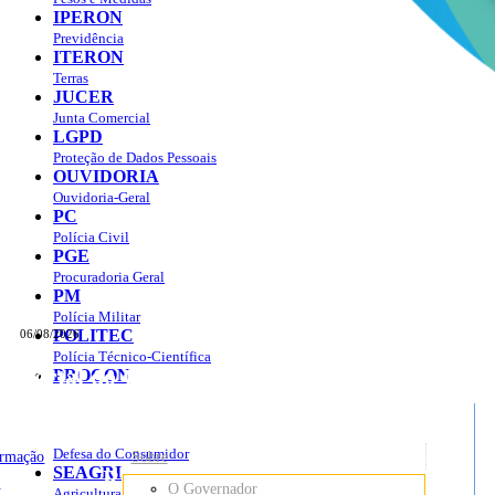
IPERON
Previdência
ITERON
Terras
JUCER
Junta Comercial
LGPD
Proteção de Dados Pessoais
OUVIDORIA
Ouvidoria-Geral
PC
Polícia Civil
PGE
Procuradoria Geral
PM
Polícia Militar
POLITEC
06/08/2026
Polícia Técnico-Científica
Portal do Governo do
Estado de Rondônia
PROCON
sso à Informação
Governo
de
Defesa do Consumidor
ormação
Sobre
SEAGRI
Rondônia
o
O Governador
Agricultura