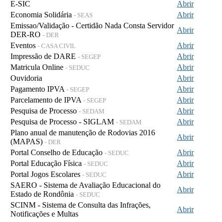
E-SIC
Abrir
Economia Solidária
Abrir
- SEAS
Emissao/Validação - Certidão Nada Consta Servidor
Abrir
DER-RO
- DER
Eventos
Abrir
- CASA CIVIL
Impressão de DARE
Abrir
- SEGEP
Matricula Online
Abrir
- SEDUC
Ouvidoria
Abrir
Pagamento IPVA
Abrir
- SEGEP
Parcelamento de IPVA
Abrir
- SEGEP
Pesquisa de Processo
Abrir
- SEDAM
Pesquisa de Processo - SIGLAM
Abrir
- SEDAM
Plano anual de manutenção de Rodovias 2016
Abrir
(MAPAS)
- DER
Portal Conselho de Educação
Abrir
- SEDUC
Portal Educação Física
Abrir
- SEDUC
Portal Jogos Escolares
Abrir
- SEDUC
SAERO - Sistema de Avaliação Educacional do
Abrir
Estado de Rondônia
- SEDUC
SCINM - Sistema de Consulta das Infrações,
Abrir
Notificações e Multas