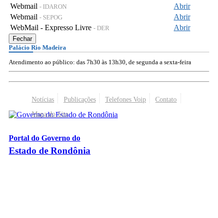
Webmail
Abrir
- IDARON
Webmail
Abrir
- SEPOG
WebMail - Expresso Livre
Abrir
- DER
Fechar
Palácio Rio Madeira
Atendimento ao público: das 7h30 às 13h30, de segunda a sexta-feira
Notícias
Publicações
Telefones Voip
Contato
Mapa do Site
Portal do Governo do
Estado de Rondônia
Palácio Rio Madeira
- Av. Farquar, 2986 - Bairro Pedrinhas
CEP 76.801-470 - Porto Velho, RO
© 2026
Governo do Estado de Rondônia
Todos os Direitos Reservados