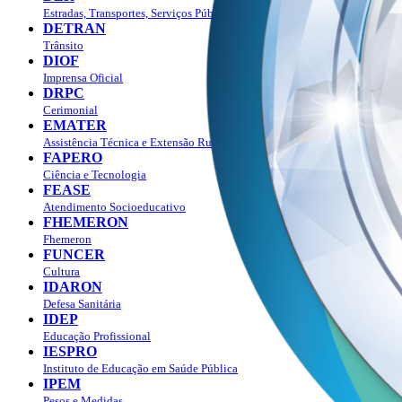
Estradas, Transportes, Serviços Públicos
DETRAN
Trânsito
DIOF
Imprensa Oficial
DRPC
Cerimonial
EMATER
Assistência Técnica e Extensão Rural
FAPERO
Ciência e Tecnologia
FEASE
Atendimento Socioeducativo
FHEMERON
Fhemeron
FUNCER
Cultura
IDARON
Defesa Sanitária
IDEP
Educação Profissional
IESPRO
Instituto de Educação em Saúde Pública
IPEM
Pesos e Medidas