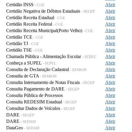
Certidão INSS
Abrir
- CGE
Certidão Negativa de Débitos Estaduais
Abrir
- SEGEP
Certidão Receita Estadual
Abrir
- CGE
Certidão Receita Federal
Abrir
- CGE
Certidão Receita Municipal(Porto Velho)
Abrir
- CGE
Certidão TCE
Abrir
- CGE
Certidão TJ
Abrir
- CGE
Certidão TSE
Abrir
- CGE
Chamada Pública - Alimentação Escolar
Abrir
- SEDUC
Conheça a SUPEL
Abrir
- SUPEL
Consulta de Declaração Cadastral
Abrir
- IDARON
Consulta de GTA
Abrir
- IDARON
Consulta Internamento de Notas Fiscais
Abrir
- SEGEP
Consulta Pagamento de DARE
Abrir
- SEGEP
Consulta Pública de Processos
Abrir
Consulta REDESIM Estadual
Abrir
- SEGEP
Consultar Dados de Veículos
Abrir
- SEGEP
DARE
Abrir
- SEGEP
DARE
Abrir
- SEDAM
DataGeo
Abrir
- SEDAM