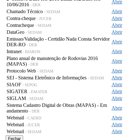
Abrir
10/06/2016
- DER
Chamado Técnico
Abrir
- SEDAM
Contra-cheque
Abrir
- JUCER
Contracheque
Abrir
- SEDAM
DataGeo
Abrir
- SEDAM
Emissao/Validação - Certidão Nada Consta Servidor
Abrir
DER-RO
- DER
Intranet
Abrir
- IDARON
Plano anual de manutenção de Rodovias 2016
Abrir
(MAPAS)
- DER
Protocolo Web
Abrir
- SEDAM
SEI - Sistema Eletrônico de Informações
Abrir
- SEDAM
SIAOF
Abrir
- SEPOG
SIGATER
Abrir
- EMATER
SIGLAM
Abrir
- SEDAM
Sistema Cadastro Digital de Obras (MAPAS) - Em
Abrir
andamento
- DER
Webmail
Abrir
- CAERD
Webmail
Abrir
- JUCER
Webmail
Abrir
- SEDAM
Fechar