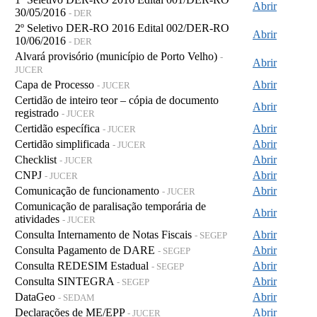
Abrir
30/05/2016
- DER
2º Seletivo DER-RO 2016 Edital 002/DER-RO
Abrir
10/06/2016
- DER
Alvará provisório (município de Porto Velho)
-
Abrir
JUCER
Capa de Processo
Abrir
- JUCER
Certidão de inteiro teor – cópia de documento
Abrir
registrado
- JUCER
Certidão específica
Abrir
- JUCER
Certidão simplificada
Abrir
- JUCER
Checklist
Abrir
- JUCER
CNPJ
Abrir
- JUCER
Comunicação de funcionamento
Abrir
- JUCER
Comunicação de paralisação temporária de
Abrir
atividades
- JUCER
Consulta Internamento de Notas Fiscais
Abrir
- SEGEP
Consulta Pagamento de DARE
Abrir
- SEGEP
Consulta REDESIM Estadual
Abrir
- SEGEP
Consulta SINTEGRA
Abrir
- SEGEP
DataGeo
Abrir
- SEDAM
Declarações de ME/EPP
Abrir
- JUCER