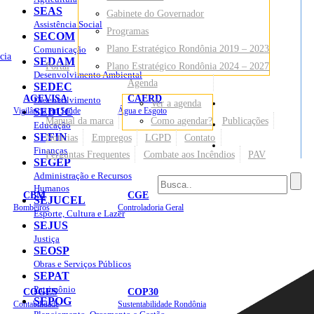
SEAS
Gabinete do Governador
Assistência Social
Programas
SECOM
Plano Estratégico Rondônia 2019 – 2023
Comunicação
cia
SEDAM
Portal
Plano Estratégico Rondônia 2024 – 2027
Desenvolvimento Ambiental
Agenda
SEDEC
AGEVISA
CAERD
Desenvolvimento
Ver a agenda
Mapa do Site
Vigilância em Saúde
SEDUC
Água e Esgoto
Manual da marca
Como agendar?
Publicações
Educação
SEFIN
Notícias
Empregos
LGPD
Contato
Sites
Finanças
Perguntas Frequentes
Combate aos Incêndios
PAV
SEGEP
Administração e Recursos
Humanos
CBM
CGE
SEJUCEL
Bombeiros
Controladoria Geral
Esporte, Cultura e Lazer
SEJUS
Justiça
SEOSP
Obras e Serviços Públicos
SEPAT
Patrimônio
COGES
COP30
SEPOG
Contabilidade
Sustentabilidade Rondônia