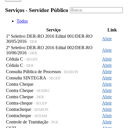
Serviços - Servidor Público
Todos
Serviço
Link
1º Seletivo DER-RO 2016 Edital 001/DER-RO
Abrir
30/05/2016
- DER
2º Seletivo DER-RO 2016 Edital 002/DER-RO
Abrir
10/06/2016
- DER
Cédula C
Abrir
- SEGEP
Cédula C
Abrir
- DER
Consulta Pública de Processos
Abrir
- IDARON
Consulta SINTEGRA
Abrir
- SEGEP
Contra Cheque
Abrir
Contra Cheque
Abrir
- SESDEC
Contra Cheque
Abrir
- DER
Contra-cheque
Abrir
- SEGEP
Contracheque
Abrir
- IDARON
Contracheque
Abrir
- SEDAM
Controle de Tramitação
Abrir
- PGE