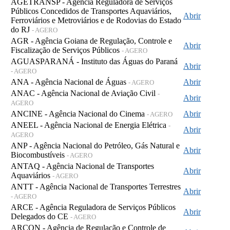
AGETRANSP - Agência Reguladora de Serviços
Públicos Concedidos de Transportes Aquaviários,
Abrir
Ferroviários e Metroviários e de Rodovias do Estado
do RJ
- AGERO
AGR - Agência Goiana de Regulação, Controle e
Abrir
Fiscalização de Serviços Públicos
- AGERO
AGUASPARANÁ - Instituto das Águas do Paraná
Abrir
- AGERO
ANA - Agência Nacional de Águas
Abrir
- AGERO
ANAC - Agência Nacional de Aviação Civil
-
Abrir
AGERO
ANCINE - Agência Nacional do Cinema
Abrir
- AGERO
ANEEL - Agência Nacional de Energia Elétrica
-
Abrir
AGERO
ANP - Agência Nacional do Petróleo, Gás Natural e
Abrir
Biocombustíveis
- AGERO
ANTAQ - Agência Nacional de Transportes
Abrir
Aquaviários
- AGERO
ANTT - Agência Nacional de Transportes Terrestres
Abrir
- AGERO
ARCE - Agência Reguladora de Serviços Públicos
Abrir
Delegados do CE
- AGERO
ARCON - Agência de Regulação e Controle de