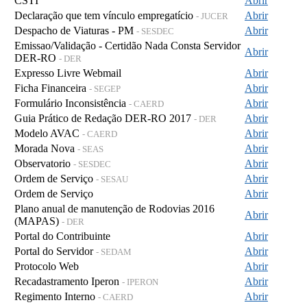
CSTI
Abrir
Declaração que tem vínculo empregatício
Abrir
- JUCER
Despacho de Viaturas - PM
Abrir
- SESDEC
Emissao/Validação - Certidão Nada Consta Servidor
Abrir
DER-RO
- DER
Expresso Livre Webmail
Abrir
Ficha Financeira
Abrir
- SEGEP
Formulário Inconsistência
Abrir
- CAERD
Guia Prático de Redação DER-RO 2017
Abrir
- DER
Modelo AVAC
Abrir
- CAERD
Morada Nova
Abrir
- SEAS
Observatorio
Abrir
- SESDEC
Ordem de Serviço
Abrir
- SESAU
Ordem de Serviço
Abrir
Plano anual de manutenção de Rodovias 2016
Abrir
(MAPAS)
- DER
Portal do Contribuinte
Abrir
Portal do Servidor
Abrir
- SEDAM
Protocolo Web
Abrir
Recadastramento Iperon
Abrir
- IPERON
Regimento Interno
Abrir
- CAERD