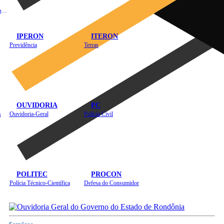
Instituto de Educação em Saúde Pública
IPERON
ITERON
Previdência
Terras
OUVIDORIA
PC
s
Ouvidoria-Geral
Polícia Civil
POLITEC
PROCON
Polícia Técnico-Científica
Defesa do Consumidor