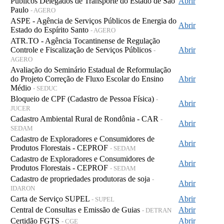
Públicos Delegados de Transporte do Estado de São
Abrir
Paulo
- AGERO
ASPE - Agência de Serviços Públicos de Energia do
Abrir
Estado do Espírito Santo
- AGERO
ATR.TO - Agência Tocantinense de Regulação
Controle e Fiscalização de Serviços Públicos
Abrir
-
AGERO
Avaliação do Seminário Estadual de Reformulação
do Projeto Correção de Fluxo Escolar do Ensino
Abrir
Médio
- SEDUC
Bloqueio de CPF (Cadastro de Pessoa Física)
-
Abrir
JUCER
Cadastro Ambiental Rural de Rondônia - CAR
-
Abrir
SEDAM
Cadastro de Exploradores e Consumidores de
Abrir
Produtos Florestais - CEPROF
- SEDAM
Cadastro de Exploradores e Consumidores de
Abrir
Produtos Florestais - CEPROF
- SEDAM
Cadastro de propriedades produtoras de soja
-
Abrir
IDARON
Carta de Serviço SUPEL
Abrir
- SUPEL
Central de Consultas e Emissão de Guias
Abrir
- DETRAN
Certidão FGTS
Abrir
- CGE