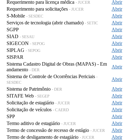
Requerimento para licença médica
Abrir
- JUCER
Requerimento para solicitações
Abrir
- JUCER
S-Mobile
Abrir
- SESDEC
Serviços de tecnologia (abrir chamado)
Abrir
- SETIC
SGPP
Abrir
SIAD
Abrir
- SESAU
SIGECON
Abrir
- SEPOG
SIPLAG
Abrir
- SEPOG
SISPAR
Abrir
Sistema Cadastro Digital de Obras (MAPAS) - Em
Abrir
andamento
- DER
Sistema de Controle de Ocorrências Periciais
-
Abrir
SESDEC
Sistema de Patrimônio
Abrir
- DER
SITAFE Web
Abrir
- SEGEP
Solicitação de estagiário
Abrir
- JUCER
Solicitação de veículos
Abrir
- CAERD
SPP
Abrir
Termo aditivo de estagiário
Abrir
- JUCER
Termo de concessão de recesso de estágio
Abrir
- JUCER
Termo de desligamento de estagiário
Abrir
- JUCER