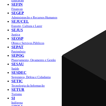
Educação
SEFIN
Finanças
SEGEP
Administração e Recursos Humanos
SEJUCEL
Esporte, Cultura e Lazer
SEJUS
Justiça
SEOSP
Obras e Serviços Públicos
SEPAT
Patrimônio
SEPOG
Planejamento, Orçamento e Gestão
SESAU
Saúde
SESDEC
Segurança, Defesa e Cidadania
SETIC
Tecnologia da Informação
SETUR
Turismo
SI
Indígena