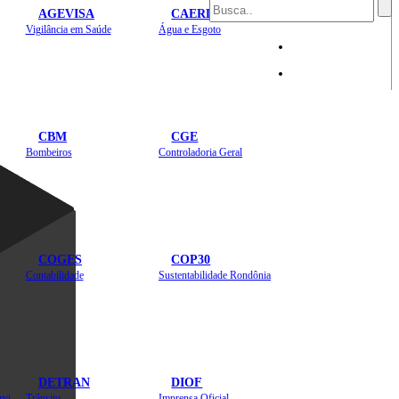
AGEVISA
CAERD
Mapa do Site
Vigilância em Saúde
Água e Esgoto
Sites
CBM
CGE
Bombeiros
Controladoria Geral
COGES
COP30
Contabilidade
Sustentabilidade Rondônia
DETRAN
DIOF
Estradas, Transportes, Serviços Públicos
Trânsito
Imprensa Oficial