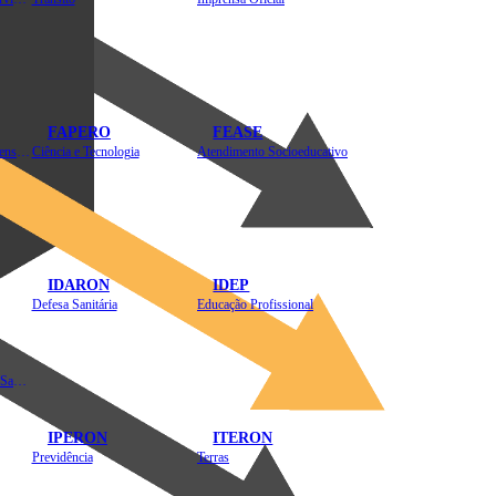
FAPERO
FEASE
Assistência Técnica e Extensão Rural
Ciência e Tecnologia
Atendimento Socioeducativo
IDARON
IDEP
Defesa Sanitária
Educação Profissional
Instituto de Educação em Saúde Pública
IPERON
ITERON
Previdência
Terras