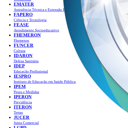
EMATER
Assistência Técnica e Extensão Rural
FAPERO
Ciência e Tecnologia
FEASE
Atendimento Socioeducativo
FHEMERON
Fhemeron
FUNCER
Cultura
IDARON
Defesa Sanitária
IDEP
Educação Profissional
IESPRO
Instituto de Educação em Saúde Pública
IPEM
Pesos e Medidas
IPERON
Previdência
ITERON
Terras
JUCER
Junta Comercial
LGPD