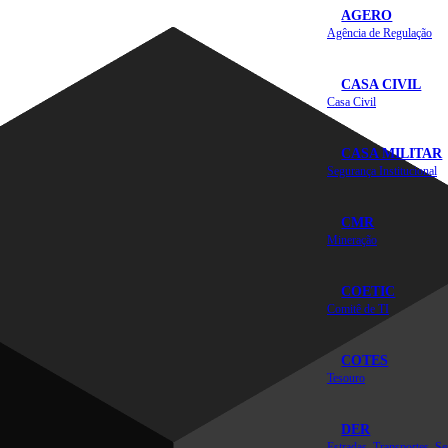
AGERO
Agência de Regulação
CASA CIVIL
Casa Civil
CASA MILITAR
Segurança Institucional
CMR
Mineração
COETIC
Comitê de TI
COTES
Tesouro
DER