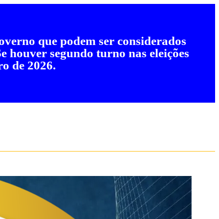
 governo que podem ser considerados
 Se houver segundo turno nas eleições
ro de 2026.