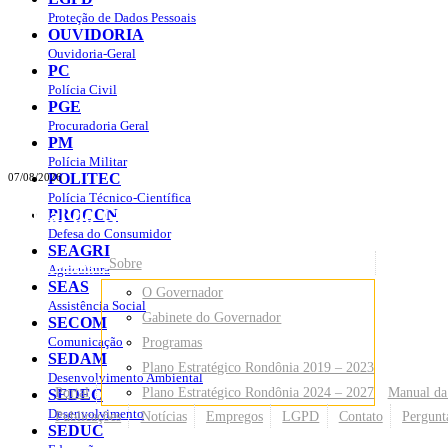
Proteção de Dados Pessoais
OUVIDORIA
Ouvidoria-Geral
PC
Polícia Civil
PGE
Procuradoria Geral
PM
Polícia Militar
POLITEC
07/08/2026
Polícia Técnico-Científica
Portal do Governo do
Estado de Rondônia
PROCON
Defesa do Consumidor
SEAGRI
Governo
de Rondônia
Sobre
Agricultura
SEAS
O Governador
Assistência Social
Gabinete do Governador
SECOM
Comunicação
Programas
SEDAM
Plano Estratégico Rondônia 2019 – 2023
Desenvolvimento Ambiental
Portal
Plano Estratégico Rondônia 2024 – 2027
Manual da
SEDEC
Desenvolvimento
Publicações
Notícias
Empregos
LGPD
Contato
Pergunt
SEDUC