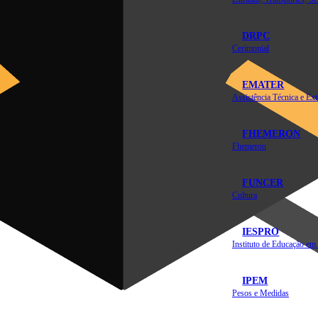
DRPC
Cerimonial
EMATER
FHEMERON
Fhemeron
FUNCER
Cultura
IESPRO
IPEM
Pesos e Medidas