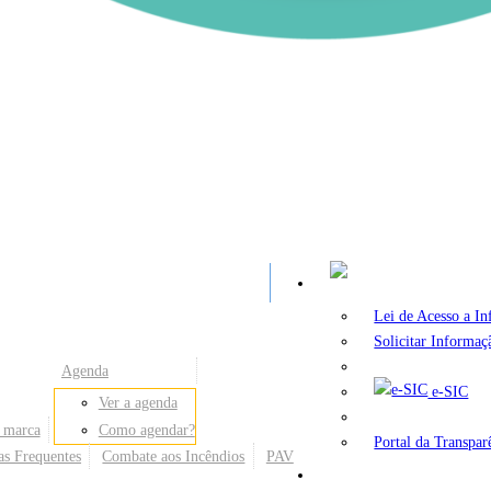
A
Lei de Acesso a I
Solicitar Informaç
Agenda
e-SIC
Ver a agenda
 marca
Como agendar?
Portal da Transpar
as Frequentes
Combate aos Incêndios
PAV
Secretarias e Órgãos