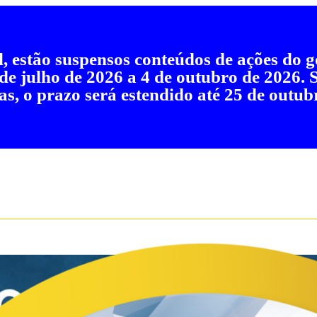
al, estão suspensos conteúdos de ações do
 de julho de 2026 a 4 de outubro de 2026.
as, o prazo será estendido até 25 de outub