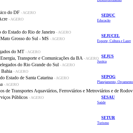
sico do DF
- AGERO
SEDUC
 Acre
- AGERO
Educação
do Estado do Rio de Janeiro
- AGERO
SEJUCEL
 Mato Grosso do Sul - MS
- AGERO
Esporte, Cultura e Lazer
legados do MT
- AGERO
SEJUS
 Energia, Transporte e Comunicações da BA
- AGERO
Justiça
elegados do Rio Grande do Sul
- AGERO
a Bahia
- AGERO
SEPOG
o Estado de Santa Catarina
- AGERO
na
- AGERO
de Transportes Aquaviários, Ferroviários e Metroviários e de Rodov
SESAU
rviços Públicos
- AGERO
Saúde
SETUR
Turismo