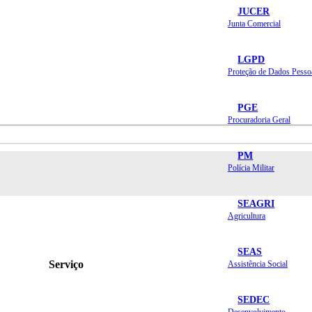
JUCER
Junta Comercial
LGPD
Proteção de Dados Pesso
PGE
Procuradoria Geral
PM
Polícia Militar
SEAGRI
Agricultura
SEAS
Serviço
Assistência Social
SEDEC
Desenvolvimento