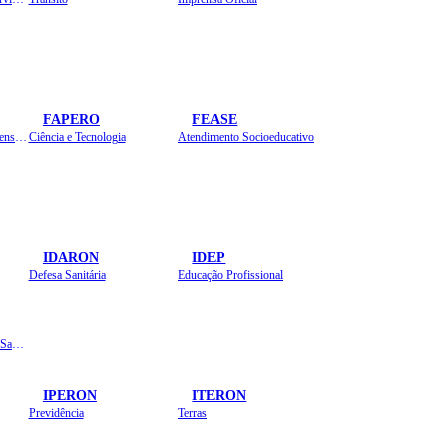
FAPERO
FEASE
Assistência Técnica e Extensão Rural
Ciência e Tecnologia
Atendimento Socioeducativo
IDARON
IDEP
Defesa Sanitária
Educação Profissional
Instituto de Educação em Saúde Pública
IPERON
ITERON
Previdência
Terras