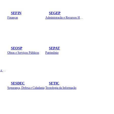
SEFIN
SEGEP
Finanças
Administração e Recursos Humanos
SEOSP
SEPAT
Obras e Serviços Públicos
Patrimônio
Planejamento, Orçamento e Gestão
SESDEC
SETIC
Segurança, Defesa e Cidadania
Tecnologia da Informação