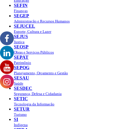
Educação
SEFIN
Finanças
SEGEP
Administração e Recursos Humanos
SEJUCEL
Esporte, Cultura e Lazer
SEJUS
Justiça
SEOSP
Obras e Serviços Públicos
SEPAT
Patrimônio
SEPOG
Planejamento, Orçamento e Gestão
SESAU
Saúde
SESDEC
Segurança, Defesa e Cidadania
SETIC
Tecnologia da Informação
SETUR
Turismo
SI
Indígena