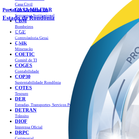
Plano Estratégico Rondônia 2019 – 2023
Casa Civil
Plano Estratégico Rondônia 2024 – 2027
CASA MILITAR
Portal do Governo do
Manual da marca
Segurança Institucional
Estado de Rondônia
Agenda
CBM
Ver a agenda
Bombeiros
Como agendar?
CGE
Palácio Rio Madeira
- Av. Farquar, 2986 - Bairro Pedrinhas
Publicações
CEP 76.801-470 - Porto Velho, RO
Controladoria Geral
© 2026
Governo do Estado de Rondônia
Notícias
CMR
Todos os Direitos Reservados
Empregos
Mineração
LGPD
COETIC
Contato
Comitê de TI
Perguntas Frequentes
COGES
Combate aos Incêndios
Contabilidade
PAV
COP30
Sustentabilidade Rondônia
COTES
Tesouro
DER
Estradas, Transportes, Serviços Públicos
DETRAN
Trânsito
DIOF
Imprensa Oficial
DRPC
Cerimonial