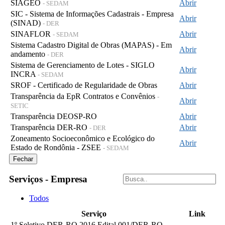
SIAGEO
Abrir
- SEDAM
SIC - Sistema de Informações Cadastrais - Empresa
Abrir
(SINAD)
- DER
SINAFLOR
Abrir
- SEDAM
Sistema Cadastro Digital de Obras (MAPAS) - Em
Abrir
andamento
- DER
Sistema de Gerenciamento de Lotes - SIGLO
Abrir
INCRA
- SEDAM
SROF - Certificado de Regularidade de Obras
Abrir
Transparência da EpR Contratos e Convênios
-
Abrir
SETIC
Transparência DEOSP-RO
Abrir
Transparência DER-RO
Abrir
- DER
Zoneamento Socioeconômico e Ecológico do
Abrir
Estado de Rondônia - ZSEE
- SEDAM
Fechar
Serviços - Empresa
Todos
Serviço
Link
1º Seletivo DER-RO 2016 Edital 001/DER-RO