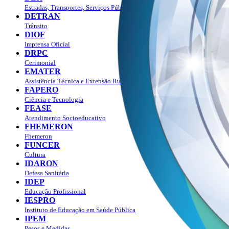
Estradas, Transportes, Serviços Públicos
DETRAN
Trânsito
DIOF
Imprensa Oficial
DRPC
Cerimonial
EMATER
Assistência Técnica e Extensão Rural
FAPERO
Ciência e Tecnologia
FEASE
Atendimento Socioeducativo
FHEMERON
Fhemeron
FUNCER
Cultura
IDARON
Defesa Sanitária
IDEP
Educação Profissional
IESPRO
Instituto de Educação em Saúde Pública
IPEM
Pesos e Medidas