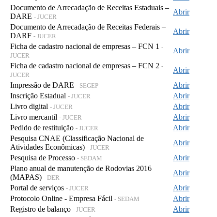
Documento de Arrecadação de Receitas Estaduais –
Abrir
DARE
- JUCER
Documento de Arrecadação de Receitas Federais –
Abrir
DARF
- JUCER
Ficha de cadastro nacional de empresas – FCN 1
-
Abrir
JUCER
Ficha de cadastro nacional de empresas – FCN 2
-
Abrir
JUCER
Impressão de DARE
Abrir
- SEGEP
Inscrição Estadual
Abrir
- JUCER
Livro digital
Abrir
- JUCER
Livro mercantil
Abrir
- JUCER
Pedido de restituição
Abrir
- JUCER
Pesquisa CNAE (Classificação Nacional de
Abrir
Atividades Econômicas)
- JUCER
Pesquisa de Processo
Abrir
- SEDAM
Plano anual de manutenção de Rodovias 2016
Abrir
(MAPAS)
- DER
Portal de serviços
Abrir
- JUCER
Protocolo Online - Empresa Fácil
Abrir
- SEDAM
Registro de balanço
Abrir
- JUCER