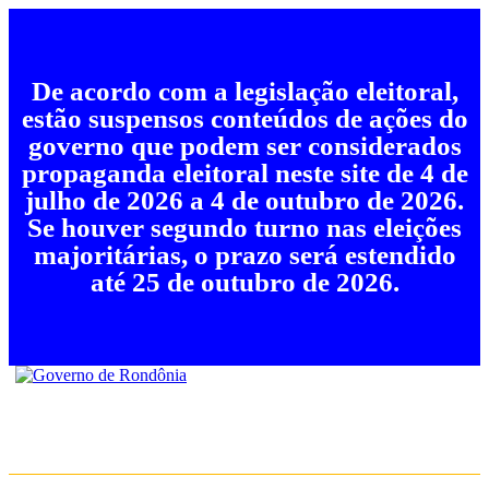
De acordo com a legislação eleitoral,
estão suspensos conteúdos de ações do
governo que podem ser considerados
propaganda eleitoral neste site de 4 de
julho de 2026 a 4 de outubro de 2026.
Se houver segundo turno nas eleições
majoritárias, o prazo será estendido
até 25 de outubro de 2026.