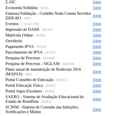
E-SIC
Abrir
Economia Solidária
Abrir
- SEAS
Emissao/Validação - Certidão Nada Consta Servidor
Abrir
DER-RO
- DER
Eventos
Abrir
- CASA CIVIL
Impressão de DARE
Abrir
- SEGEP
Matricula Online
Abrir
- SEDUC
Ouvidoria
Abrir
Pagamento IPVA
Abrir
- SEGEP
Parcelamento de IPVA
Abrir
- SEGEP
Pesquisa de Processo
Abrir
- SEDAM
Pesquisa de Processo - SIGLAM
Abrir
- SEDAM
Plano anual de manutenção de Rodovias 2016
Abrir
(MAPAS)
- DER
Portal Conselho de Educação
Abrir
- SEDUC
Portal Educação Física
Abrir
- SEDUC
Portal Jogos Escolares
Abrir
- SEDUC
SAERO - Sistema de Avaliação Educacional do
Abrir
Estado de Rondônia
- SEDUC
SCINM - Sistema de Consulta das Infrações,
Abrir
Notificações e Multas