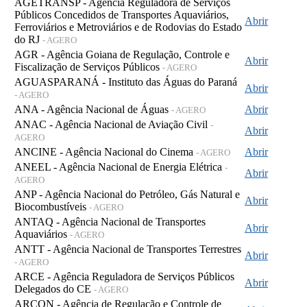
AGETRANSP - Agência Reguladora de Serviços
Públicos Concedidos de Transportes Aquaviários,
Abrir
Ferroviários e Metroviários e de Rodovias do Estado
do RJ
- AGERO
AGR - Agência Goiana de Regulação, Controle e
Abrir
Fiscalização de Serviços Públicos
- AGERO
AGUASPARANÁ - Instituto das Águas do Paraná
Abrir
- AGERO
ANA - Agência Nacional de Águas
Abrir
- AGERO
ANAC - Agência Nacional de Aviação Civil
-
Abrir
AGERO
ANCINE - Agência Nacional do Cinema
Abrir
- AGERO
ANEEL - Agência Nacional de Energia Elétrica
-
Abrir
AGERO
ANP - Agência Nacional do Petróleo, Gás Natural e
Abrir
Biocombustíveis
- AGERO
ANTAQ - Agência Nacional de Transportes
Abrir
Aquaviários
- AGERO
ANTT - Agência Nacional de Transportes Terrestres
Abrir
- AGERO
ARCE - Agência Reguladora de Serviços Públicos
Abrir
Delegados do CE
- AGERO
ARCON - Agência de Regulação e Controle de