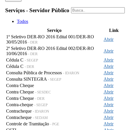
Serviços - Servidor Público
Todos
Serviço
Link
1º Seletivo DER-RO 2016 Edital 001/DER-RO
Abrir
30/05/2016
- DER
2º Seletivo DER-RO 2016 Edital 002/DER-RO
Abrir
10/06/2016
- DER
Cédula C
Abrir
- SEGEP
Cédula C
Abrir
- DER
Consulta Pública de Processos
Abrir
- IDARON
Consulta SINTEGRA
Abrir
- SEGEP
Contra Cheque
Abrir
Contra Cheque
Abrir
- SESDEC
Contra Cheque
Abrir
- DER
Contra-cheque
Abrir
- SEGEP
Contracheque
Abrir
- IDARON
Contracheque
Abrir
- SEDAM
Controle de Tramitação
Abrir
- PGE