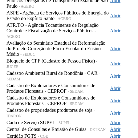
Públicos Delegados de Transporte do Estado de São
Abrir
Paulo
- AGERO
ASPE - Agência de Serviços Públicos de Energia do
Abrir
Estado do Espírito Santo
- AGERO
ATR.TO - Agência Tocantinense de Regulação
Controle e Fiscalização de Serviços Públicos
Abrir
-
AGERO
Avaliação do Seminário Estadual de Reformulação
do Projeto Correção de Fluxo Escolar do Ensino
Abrir
Médio
- SEDUC
Bloqueio de CPF (Cadastro de Pessoa Física)
-
Abrir
JUCER
Cadastro Ambiental Rural de Rondônia - CAR
-
Abrir
SEDAM
Cadastro de Exploradores e Consumidores de
Abrir
Produtos Florestais - CEPROF
- SEDAM
Cadastro de Exploradores e Consumidores de
Abrir
Produtos Florestais - CEPROF
- SEDAM
Cadastro de propriedades produtoras de soja
-
Abrir
IDARON
Carta de Serviço SUPEL
Abrir
- SUPEL
Central de Consultas e Emissão de Guias
Abrir
- DETRAN
Certidão FGTS
Abrir
- CGE