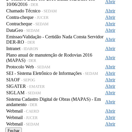
Abrir
10/06/2016
- DER
Chamado Técnico
Abrir
- SEDAM
Contra-cheque
Abrir
- JUCER
Contracheque
Abrir
- SEDAM
DataGeo
Abrir
- SEDAM
Emissao/Validação - Certidão Nada Consta Servidor
Abrir
DER-RO
- DER
Intranet
Abrir
- IDARON
Plano anual de manutenção de Rodovias 2016
Abrir
(MAPAS)
- DER
Protocolo Web
Abrir
- SEDAM
SEI - Sistema Eletrônico de Informações
Abrir
- SEDAM
SIAOF
Abrir
- SEPOG
SIGATER
Abrir
- EMATER
SIGLAM
Abrir
- SEDAM
Sistema Cadastro Digital de Obras (MAPAS) - Em
Abrir
andamento
- DER
Webmail
Abrir
- CAERD
Webmail
Abrir
- JUCER
Webmail
Abrir
- SEDAM
Fechar