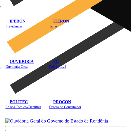
Instituto de Educação em Saúde Pública
IPERON
ITERON
Previdência
Terras
OUVIDORIA
PC
s
Ouvidoria-Geral
Polícia Civil
POLITEC
PROCON
Polícia Técnico-Científica
Defesa do Consumidor