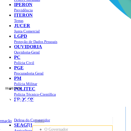
IPERON
Previdência
ITERON
Terras
JUCER
Junta Comercial
LGPD
Proteção de Dados Pessoais
OUVIDORIA
Ouvidoria-Geral
PC
Polícia Civil
PGE
Procuradoria Geral
PM
Polícia Militar
POLITEC
06/08/2026
Polícia Técnico-Científica
Portal do Governo do
Estado de Rondônia
PROCON
sso à Informação
Governo
de
Defesa do Consumidor
ormação
Sobre
SEAGRI
Rondônia
o
O Governador
Agricultura