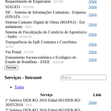
Requerimento de Empresário
Abrir
- JUCER
SIAGEO
Abrir
- SEDAM
SIC - Sistema de Informações Cadastrais - Empresa
Abrir
(SINAD)
- DER
Sistema Cadastro Digital de Obras (MAPAS) - Em
Abrir
andamento
- DER
Sistema de Fiscalização do Comércio de Agrotóxico
Abrir
- Siafro
- IDARON
Transparência da EpR Contratos e Convênios
-
Abrir
SETIC
Via Postal
Abrir
- JUCER
Zoneamento Socioeconômico e Ecológico do
Abrir
Estado de Rondônia - ZSEE
- SEDAM
Fechar
Serviços - Intranet
Todos
Serviço
Link
1º Seletivo DER-RO 2016 Edital 001/DER-RO
Abrir
30/05/2016
- DER
2º Seletivo DER-RO 2016 Edital 002/DER-RO