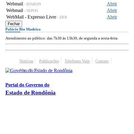
Webmail
Abrir
- IDARON
Webmail
Abrir
- SEPOG
WebMail - Expresso Livre
Abrir
- DER
Fechar
Palácio Rio Madeira
Atendimento ao público: das 7h30 às 13h30, de segunda a sexta-feira
Notícias
Publicações
Telefones Voip
Contato
Mapa do Site
Portal do Governo do
Estado de Rondônia
Palácio Rio Madeira
- Av. Farquar, 2986 - Bairro Pedrinhas
CEP 76.801-470 - Porto Velho, RO
© 2026
Governo do Estado de Rondônia
Todos os Direitos Reservados