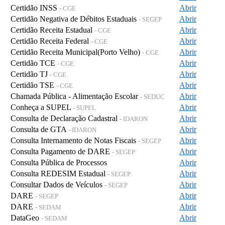
Certidão INSS
Abrir
- CGE
Certidão Negativa de Débitos Estaduais
Abrir
- SEGEP
Certidão Receita Estadual
Abrir
- CGE
Certidão Receita Federal
Abrir
- CGE
Certidão Receita Municipal(Porto Velho)
Abrir
- CGE
Certidão TCE
Abrir
- CGE
Certidão TJ
Abrir
- CGE
Certidão TSE
Abrir
- CGE
Chamada Pública - Alimentação Escolar
Abrir
- SEDUC
Conheça a SUPEL
Abrir
- SUPEL
Consulta de Declaração Cadastral
Abrir
- IDARON
Consulta de GTA
Abrir
- IDARON
Consulta Internamento de Notas Fiscais
Abrir
- SEGEP
Consulta Pagamento de DARE
Abrir
- SEGEP
Consulta Pública de Processos
Abrir
Consulta REDESIM Estadual
Abrir
- SEGEP
Consultar Dados de Veículos
Abrir
- SEGEP
DARE
Abrir
- SEGEP
DARE
Abrir
- SEDAM
DataGeo
Abrir
- SEDAM