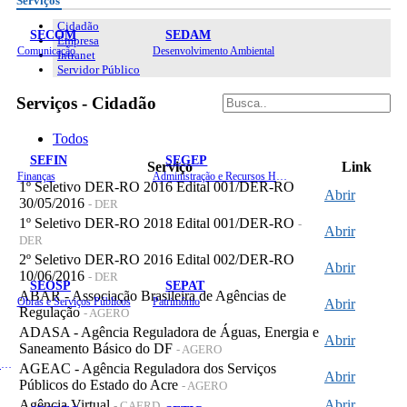
Serviços
Cidadão
SECOM
SEDAM
Empresa
Comunicação
Desenvolvimento Ambiental
Intranet
Servidor Público
Serviços - Cidadão
Todos
SEFIN
SEGEP
Serviço
Link
Finanças
Administração e Recursos Humanos
1º Seletivo DER-RO 2016 Edital 001/DER-RO
Abrir
30/05/2016
- DER
1º Seletivo DER-RO 2018 Edital 001/DER-RO
-
Abrir
DER
2º Seletivo DER-RO 2016 Edital 002/DER-RO
Abrir
10/06/2016
- DER
SEOSP
SEPAT
ABAR - Associação Brasileira de Agências de
Obras e Serviços Públicos
Patrimônio
Abrir
Regulação
- AGERO
ADASA - Agência Reguladora de Águas, Energia e
Abrir
Saneamento Básico do DF
- AGERO
Planejamento, Orçamento e Gestão
AGEAC - Agência Reguladora dos Serviços
Abrir
Públicos do Estado do Acre
- AGERO
Agência Virtual
Abrir
- CAERD