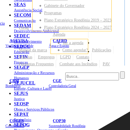
SEAS
Gabinete do Governador
Assistência Social
Programas
SECOM
Plano Estratégico Rondônia 2019 – 2023
Comunicação
cia
SEDAM
Portal
Plano Estratégico Rondônia 2024 – 2027
Desenvolvimento Ambiental
Agenda
SEDEC
AGEVISA
CAERD
Desenvolvimento
Ver a agenda
Mapa do Site
Vigilância em Saúde
SEDUC
Água e Esgoto
Manual da marca
Como agendar?
Publicações
Educação
SEFIN
Notícias
Empregos
LGPD
Contato
Sites
Finanças
Perguntas Frequentes
Combate aos Incêndios
PAV
SEGEP
Administração e Recursos
Humanos
CBM
CGE
SEJUCEL
Bombeiros
Controladoria Geral
Esporte, Cultura e Lazer
SEJUS
Justiça
SEOSP
Obras e Serviços Públicos
SEPAT
Patrimônio
COGES
COP30
SEPOG
Contabilidade
Sustentabilidade Rondônia