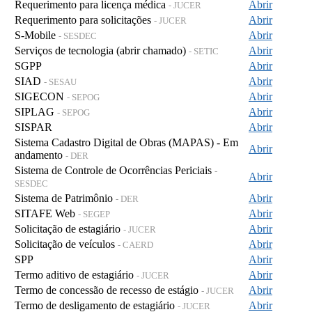
Requerimento para licença médica
Abrir
- JUCER
Requerimento para solicitações
Abrir
- JUCER
S-Mobile
Abrir
- SESDEC
Serviços de tecnologia (abrir chamado)
Abrir
- SETIC
SGPP
Abrir
SIAD
Abrir
- SESAU
SIGECON
Abrir
- SEPOG
SIPLAG
Abrir
- SEPOG
SISPAR
Abrir
Sistema Cadastro Digital de Obras (MAPAS) - Em
Abrir
andamento
- DER
Sistema de Controle de Ocorrências Periciais
-
Abrir
SESDEC
Sistema de Patrimônio
Abrir
- DER
SITAFE Web
Abrir
- SEGEP
Solicitação de estagiário
Abrir
- JUCER
Solicitação de veículos
Abrir
- CAERD
SPP
Abrir
Termo aditivo de estagiário
Abrir
- JUCER
Termo de concessão de recesso de estágio
Abrir
- JUCER
Termo de desligamento de estagiário
Abrir
- JUCER