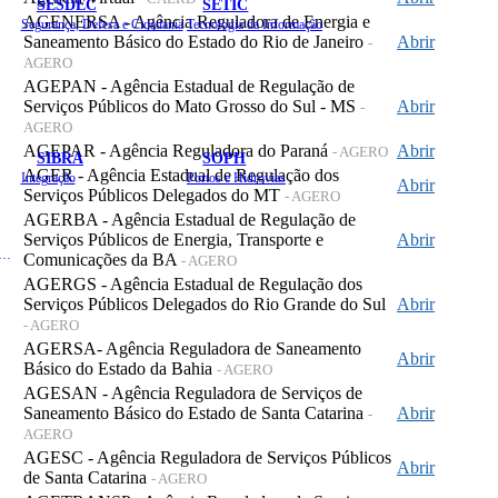
SESDEC
SETIC
AGENERSA - Agência Reguladora de Energia e
Segurança, Defesa e Cidadania
Tecnologia da Informação
Saneamento Básico do Estado do Rio de Janeiro
Abrir
-
AGERO
AGEPAN - Agência Estadual de Regulação de
Serviços Públicos do Mato Grosso do Sul - MS
Abrir
-
AGERO
AGEPAR - Agência Reguladora do Paraná
Abrir
- AGERO
SIBRA
SOPH
AGER - Agência Estadual de Regulação dos
Integração
Portos e Hidrovias
Abrir
Serviços Públicos Delegados do MT
- AGERO
AGERBA - Agência Estadual de Regulação de
Serviços Públicos de Energia, Transporte e
Abrir
 de Gastos Públicos Administrativos
Comunicações da BA
- AGERO
AGERGS - Agência Estadual de Regulação dos
Serviços Públicos Delegados do Rio Grande do Sul
Abrir
- AGERO
AGERSA- Agência Reguladora de Saneamento
Abrir
Básico do Estado da Bahia
- AGERO
AGESAN - Agência Reguladora de Serviços de
Saneamento Básico do Estado de Santa Catarina
Abrir
-
AGERO
AGESC - Agência Reguladora de Serviços Públicos
Abrir
de Santa Catarina
- AGERO