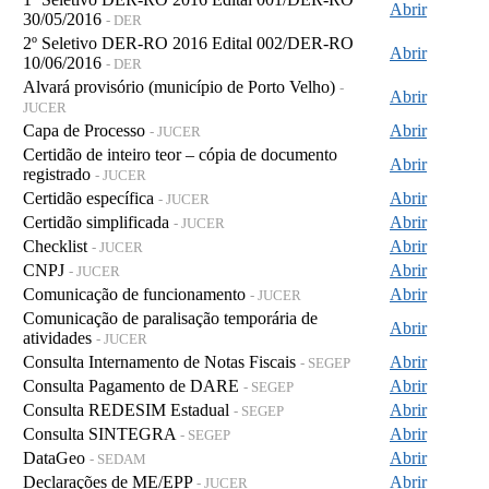
Abrir
30/05/2016
- DER
2º Seletivo DER-RO 2016 Edital 002/DER-RO
Abrir
10/06/2016
- DER
Alvará provisório (município de Porto Velho)
-
Abrir
JUCER
Capa de Processo
Abrir
- JUCER
Certidão de inteiro teor – cópia de documento
Abrir
registrado
- JUCER
Certidão específica
Abrir
- JUCER
Certidão simplificada
Abrir
- JUCER
Checklist
Abrir
- JUCER
CNPJ
Abrir
- JUCER
Comunicação de funcionamento
Abrir
- JUCER
Comunicação de paralisação temporária de
Abrir
atividades
- JUCER
Consulta Internamento de Notas Fiscais
Abrir
- SEGEP
Consulta Pagamento de DARE
Abrir
- SEGEP
Consulta REDESIM Estadual
Abrir
- SEGEP
Consulta SINTEGRA
Abrir
- SEGEP
DataGeo
Abrir
- SEDAM
Declarações de ME/EPP
Abrir
- JUCER