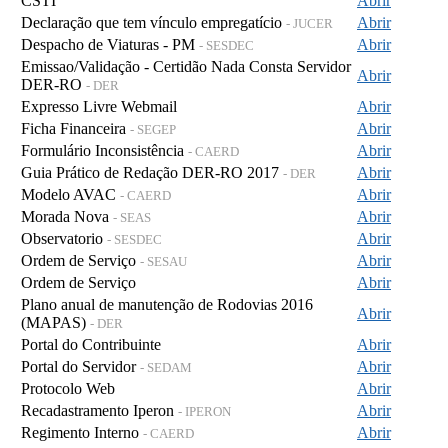
CSTI
Abrir
Declaração que tem vínculo empregatício
Abrir
- JUCER
Despacho de Viaturas - PM
Abrir
- SESDEC
Emissao/Validação - Certidão Nada Consta Servidor
Abrir
DER-RO
- DER
Expresso Livre Webmail
Abrir
Ficha Financeira
Abrir
- SEGEP
Formulário Inconsistência
Abrir
- CAERD
Guia Prático de Redação DER-RO 2017
Abrir
- DER
Modelo AVAC
Abrir
- CAERD
Morada Nova
Abrir
- SEAS
Observatorio
Abrir
- SESDEC
Ordem de Serviço
Abrir
- SESAU
Ordem de Serviço
Abrir
Plano anual de manutenção de Rodovias 2016
Abrir
(MAPAS)
- DER
Portal do Contribuinte
Abrir
Portal do Servidor
Abrir
- SEDAM
Protocolo Web
Abrir
Recadastramento Iperon
Abrir
- IPERON
Regimento Interno
Abrir
- CAERD