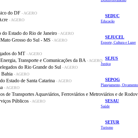
sico do DF
- AGERO
SEDUC
 Acre
- AGERO
Educação
do Estado do Rio de Janeiro
- AGERO
SEJUCEL
 Mato Grosso do Sul - MS
- AGERO
Esporte, Cultura e Lazer
legados do MT
- AGERO
SEJUS
 Energia, Transporte e Comunicações da BA
- AGERO
Justiça
elegados do Rio Grande do Sul
- AGERO
a Bahia
- AGERO
SEPOG
o Estado de Santa Catarina
- AGERO
na
- AGERO
de Transportes Aquaviários, Ferroviários e Metroviários e de Rodov
SESAU
rviços Públicos
- AGERO
Saúde
SETUR
Turismo