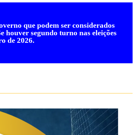
 governo que podem ser considerados
 Se houver segundo turno nas eleições
ro de 2026.