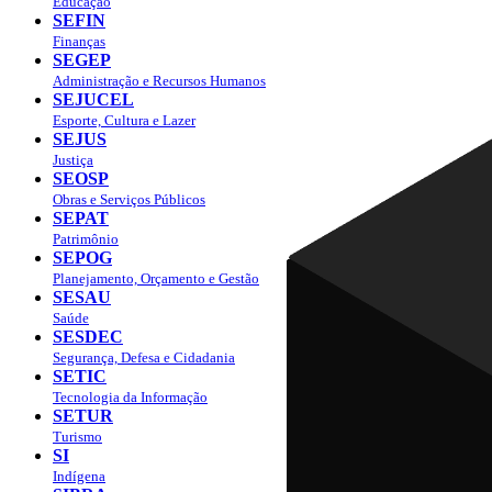
Educação
SEFIN
Finanças
SEGEP
Administração e Recursos Humanos
SEJUCEL
Esporte, Cultura e Lazer
SEJUS
Justiça
SEOSP
Obras e Serviços Públicos
SEPAT
Patrimônio
SEPOG
Planejamento, Orçamento e Gestão
SESAU
Saúde
SESDEC
Segurança, Defesa e Cidadania
SETIC
Tecnologia da Informação
SETUR
Turismo
SI
Indígena