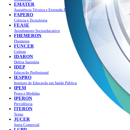
EMATER
Assistência Técnica e Extensão Rural
FAPERO
Ciência e Tecnologia
FEASE
Atendimento Socioeducativo
FHEMERON
Fhemeron
FUNCER
Cultura
IDARON
Defesa Sanitária
IDEP
Educação Profissional
IESPRO
Instituto de Educação em Saúde Pública
IPEM
Pesos e Medidas
IPERON
Previdência
ITERON
Terras
JUCER
Junta Comercial
LGPD