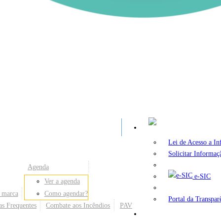
A
Lei de Acesso a I
Solicitar Informaç
Agenda
e-SIC
Ver a agenda
 marca
Como agendar?
Portal da Transpar
as Frequentes
Combate aos Incêndios
PAV
Secretarias e Órgãos