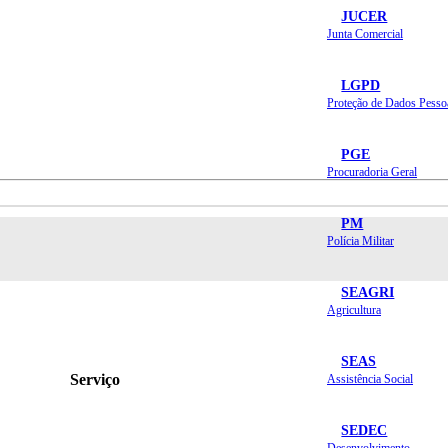
JUCER
Junta Comercial
LGPD
Proteção de Dados Pesso
PGE
Procuradoria Geral
PM
Polícia Militar
SEAGRI
Agricultura
SEAS
Serviço
Assistência Social
SEDEC
Desenvolvimento