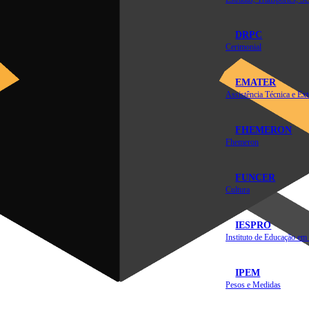
DRPC
Cerimonial
EMATER
FHEMERON
Fhemeron
FUNCER
Cultura
IESPRO
IPEM
Pesos e Medidas