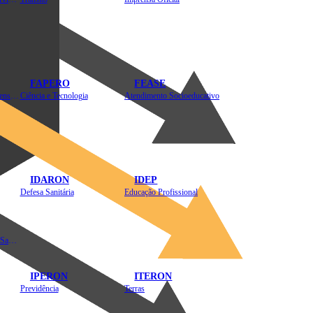
FAPERO
FEASE
Assistência Técnica e Extensão Rural
Ciência e Tecnologia
Atendimento Socioeducativo
IDARON
IDEP
Defesa Sanitária
Educação Profissional
Instituto de Educação em Saúde Pública
IPERON
ITERON
Previdência
Terras