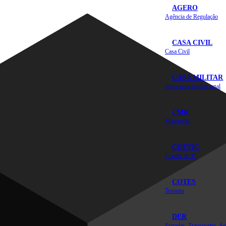
AGERO
Agência de Regulação
CASA CIVIL
Casa Civil
CASA MILITAR
Segurança Institucional
CMR
Mineração
COETIC
Comitê de TI
COTES
Tesouro
DER