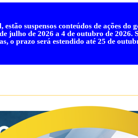
al, estão suspensos conteúdos de ações do
 de julho de 2026 a 4 de outubro de 2026.
as, o prazo será estendido até 25 de outub