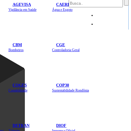
AGEVISA
CAERD
Mapa do Site
Vigilância em Saúde
Água e Esgoto
Sites
CBM
CGE
Bombeiros
Controladoria Geral
COGES
COP30
Contabilidade
Sustentabilidade Rondônia
DETRAN
DIOF
Estradas, Transportes, Serviços Públicos
Trânsito
Imprensa Oficial