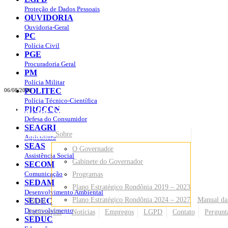
Proteção de Dados Pessoais
OUVIDORIA
Ouvidoria-Geral
PC
Polícia Civil
PGE
Procuradoria Geral
PM
Polícia Militar
POLITEC
06/08/2026
Polícia Técnico-Científica
Portal do Governo do
Estado de Rondônia
PROCON
Defesa do Consumidor
SEAGRI
Governo
de Rondônia
Sobre
Agricultura
SEAS
O Governador
Assistência Social
Gabinete do Governador
SECOM
Comunicação
Programas
SEDAM
Plano Estratégico Rondônia 2019 – 2023
Desenvolvimento Ambiental
Portal
Plano Estratégico Rondônia 2024 – 2027
Manual da
SEDEC
Desenvolvimento
Publicações
Notícias
Empregos
LGPD
Contato
Pergunt
SEDUC