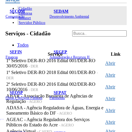
Serviços
Cidadão
SECOM
SEDAM
Empresa
Comunicação
Desenvolvimento Ambiental
Intranet
Servidor Público
Serviços - Cidadão
Todos
SEFIN
SEGEP
Serviço
Link
Finanças
Administração e Recursos Humanos
1º Seletivo DER-RO 2016 Edital 001/DER-RO
Abrir
30/05/2016
- DER
1º Seletivo DER-RO 2018 Edital 001/DER-RO
-
Abrir
DER
2º Seletivo DER-RO 2016 Edital 002/DER-RO
Abrir
10/06/2016
- DER
SEOSP
SEPAT
ABAR - Associação Brasileira de Agências de
Obras e Serviços Públicos
Patrimônio
Abrir
Regulação
- AGERO
ADASA - Agência Reguladora de Águas, Energia e
Abrir
Saneamento Básico do DF
- AGERO
Planejamento, Orçamento e Gestão
AGEAC - Agência Reguladora dos Serviços
Abrir
Públicos do Estado do Acre
- AGERO
Agência Virtual
Abrir
- CAERD