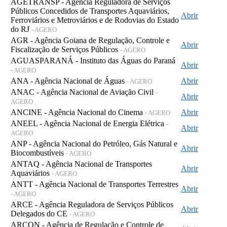
AGETRANSP - Agência Reguladora de Serviços
Públicos Concedidos de Transportes Aquaviários,
Abrir
Ferroviários e Metroviários e de Rodovias do Estado
do RJ
- AGERO
AGR - Agência Goiana de Regulação, Controle e
Abrir
Fiscalização de Serviços Públicos
- AGERO
AGUASPARANÁ - Instituto das Águas do Paraná
Abrir
- AGERO
ANA - Agência Nacional de Águas
Abrir
- AGERO
ANAC - Agência Nacional de Aviação Civil
-
Abrir
AGERO
ANCINE - Agência Nacional do Cinema
Abrir
- AGERO
ANEEL - Agência Nacional de Energia Elétrica
-
Abrir
AGERO
ANP - Agência Nacional do Petróleo, Gás Natural e
Abrir
Biocombustíveis
- AGERO
ANTAQ - Agência Nacional de Transportes
Abrir
Aquaviários
- AGERO
ANTT - Agência Nacional de Transportes Terrestres
Abrir
- AGERO
ARCE - Agência Reguladora de Serviços Públicos
Abrir
Delegados do CE
- AGERO
ARCON - Agência de Regulação e Controle de