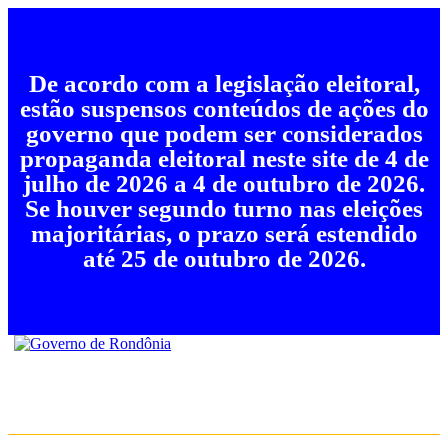
De acordo com a legislação eleitoral,
estão suspensos conteúdos de ações do
governo que podem ser considerados
propaganda eleitoral neste site de 4 de
julho de 2026 a 4 de outubro de 2026.
Se houver segundo turno nas eleições
majoritárias, o prazo será estendido
até 25 de outubro de 2026.