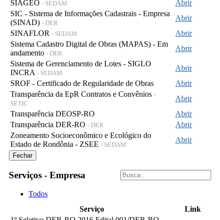
SIAGEO
Abrir
- SEDAM
SIC - Sistema de Informações Cadastrais - Empresa
Abrir
(SINAD)
- DER
SINAFLOR
Abrir
- SEDAM
Sistema Cadastro Digital de Obras (MAPAS) - Em
Abrir
andamento
- DER
Sistema de Gerenciamento de Lotes - SIGLO
Abrir
INCRA
- SEDAM
SROF - Certificado de Regularidade de Obras
Abrir
Transparência da EpR Contratos e Convênios
-
Abrir
SETIC
Transparência DEOSP-RO
Abrir
Transparência DER-RO
Abrir
- DER
Zoneamento Socioeconômico e Ecológico do
Abrir
Estado de Rondônia - ZSEE
- SEDAM
Fechar
Serviços - Empresa
Todos
Serviço
Link
1º Seletivo DER-RO 2016 Edital 001/DER-RO