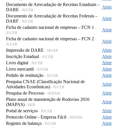
Documento de Arrecadação de Receitas Estaduais –
Abrir
DARE
- JUCER
Documento de Arrecadação de Receitas Federais –
Abrir
DARF
- JUCER
Ficha de cadastro nacional de empresas – FCN 1
-
Abrir
JUCER
Ficha de cadastro nacional de empresas – FCN 2
-
Abrir
JUCER
Impressão de DARE
Abrir
- SEGEP
Inscrição Estadual
Abrir
- JUCER
Livro digital
Abrir
- JUCER
Livro mercantil
Abrir
- JUCER
Pedido de restituição
Abrir
- JUCER
Pesquisa CNAE (Classificação Nacional de
Abrir
Atividades Econômicas)
- JUCER
Pesquisa de Processo
Abrir
- SEDAM
Plano anual de manutenção de Rodovias 2016
Abrir
(MAPAS)
- DER
Portal de serviços
Abrir
- JUCER
Protocolo Online - Empresa Fácil
Abrir
- SEDAM
Registro de balanço
Abrir
- JUCER