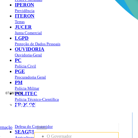
IPERON
Previdência
ITERON
Terras
JUCER
Junta Comercial
LGPD
Proteção de Dados Pessoais
OUVIDORIA
Ouvidoria-Geral
PC
Polícia Civil
PGE
Procuradoria Geral
PM
Polícia Militar
POLITEC
07/08/2026
Polícia Técnico-Científica
Portal do Governo do
Estado de Rondônia
PROCON
sso à Informação
Governo
de
Defesa do Consumidor
ormação
Sobre
SEAGRI
Rondônia
o
O Governador
Agricultura