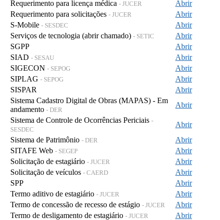
Requerimento para licença médica
Abrir
- JUCER
Requerimento para solicitações
Abrir
- JUCER
S-Mobile
Abrir
- SESDEC
Serviços de tecnologia (abrir chamado)
Abrir
- SETIC
SGPP
Abrir
SIAD
Abrir
- SESAU
SIGECON
Abrir
- SEPOG
SIPLAG
Abrir
- SEPOG
SISPAR
Abrir
Sistema Cadastro Digital de Obras (MAPAS) - Em
Abrir
andamento
- DER
Sistema de Controle de Ocorrências Periciais
-
Abrir
SESDEC
Sistema de Patrimônio
Abrir
- DER
SITAFE Web
Abrir
- SEGEP
Solicitação de estagiário
Abrir
- JUCER
Solicitação de veículos
Abrir
- CAERD
SPP
Abrir
Termo aditivo de estagiário
Abrir
- JUCER
Termo de concessão de recesso de estágio
Abrir
- JUCER
Termo de desligamento de estagiário
Abrir
- JUCER