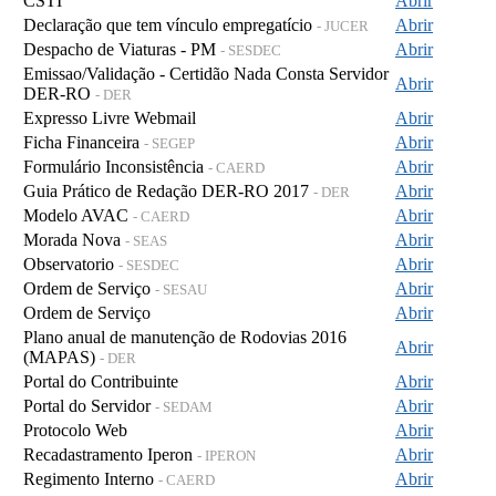
CSTI
Abrir
Declaração que tem vínculo empregatício
Abrir
- JUCER
Despacho de Viaturas - PM
Abrir
- SESDEC
Emissao/Validação - Certidão Nada Consta Servidor
Abrir
DER-RO
- DER
Expresso Livre Webmail
Abrir
Ficha Financeira
Abrir
- SEGEP
Formulário Inconsistência
Abrir
- CAERD
Guia Prático de Redação DER-RO 2017
Abrir
- DER
Modelo AVAC
Abrir
- CAERD
Morada Nova
Abrir
- SEAS
Observatorio
Abrir
- SESDEC
Ordem de Serviço
Abrir
- SESAU
Ordem de Serviço
Abrir
Plano anual de manutenção de Rodovias 2016
Abrir
(MAPAS)
- DER
Portal do Contribuinte
Abrir
Portal do Servidor
Abrir
- SEDAM
Protocolo Web
Abrir
Recadastramento Iperon
Abrir
- IPERON
Regimento Interno
Abrir
- CAERD