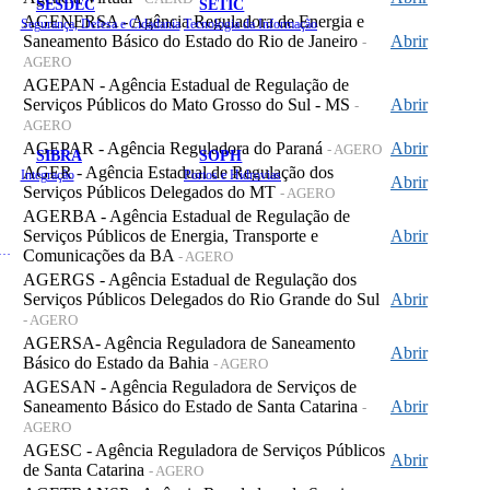
SESDEC
SETIC
AGENERSA - Agência Reguladora de Energia e
Segurança, Defesa e Cidadania
Tecnologia da Informação
Saneamento Básico do Estado do Rio de Janeiro
Abrir
-
AGERO
AGEPAN - Agência Estadual de Regulação de
Serviços Públicos do Mato Grosso do Sul - MS
Abrir
-
AGERO
AGEPAR - Agência Reguladora do Paraná
Abrir
- AGERO
SIBRA
SOPH
AGER - Agência Estadual de Regulação dos
Integração
Portos e Hidrovias
Abrir
Serviços Públicos Delegados do MT
- AGERO
AGERBA - Agência Estadual de Regulação de
Serviços Públicos de Energia, Transporte e
Abrir
 de Gastos Públicos Administrativos
Comunicações da BA
- AGERO
AGERGS - Agência Estadual de Regulação dos
Serviços Públicos Delegados do Rio Grande do Sul
Abrir
- AGERO
AGERSA- Agência Reguladora de Saneamento
Abrir
Básico do Estado da Bahia
- AGERO
AGESAN - Agência Reguladora de Serviços de
Saneamento Básico do Estado de Santa Catarina
Abrir
-
AGERO
AGESC - Agência Reguladora de Serviços Públicos
Abrir
de Santa Catarina
- AGERO