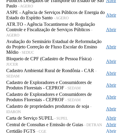
Públicos Delegados de Transporte do Estado de São
Abrir
Paulo
- AGERO
ASPE - Agência de Serviços Públicos de Energia do
Abrir
Estado do Espírito Santo
- AGERO
ATR.TO - Agência Tocantinense de Regulação
Controle e Fiscalização de Serviços Públicos
Abrir
-
AGERO
Avaliação do Seminário Estadual de Reformulação
do Projeto Correção de Fluxo Escolar do Ensino
Abrir
Médio
- SEDUC
Bloqueio de CPF (Cadastro de Pessoa Física)
-
Abrir
JUCER
Cadastro Ambiental Rural de Rondônia - CAR
-
Abrir
SEDAM
Cadastro de Exploradores e Consumidores de
Abrir
Produtos Florestais - CEPROF
- SEDAM
Cadastro de Exploradores e Consumidores de
Abrir
Produtos Florestais - CEPROF
- SEDAM
Cadastro de propriedades produtoras de soja
-
Abrir
IDARON
Carta de Serviço SUPEL
Abrir
- SUPEL
Central de Consultas e Emissão de Guias
Abrir
- DETRAN
Certidão FGTS
Abrir
- CGE