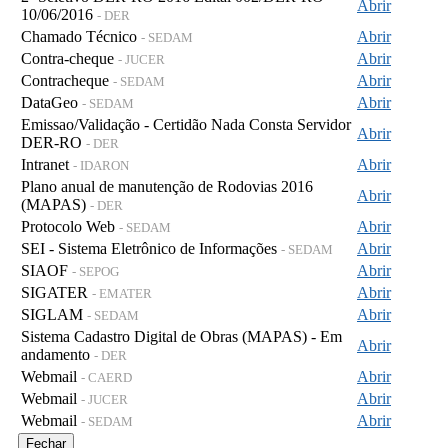
Abrir
10/06/2016
- DER
Chamado Técnico
Abrir
- SEDAM
Contra-cheque
Abrir
- JUCER
Contracheque
Abrir
- SEDAM
DataGeo
Abrir
- SEDAM
Emissao/Validação - Certidão Nada Consta Servidor
Abrir
DER-RO
- DER
Intranet
Abrir
- IDARON
Plano anual de manutenção de Rodovias 2016
Abrir
(MAPAS)
- DER
Protocolo Web
Abrir
- SEDAM
SEI - Sistema Eletrônico de Informações
Abrir
- SEDAM
SIAOF
Abrir
- SEPOG
SIGATER
Abrir
- EMATER
SIGLAM
Abrir
- SEDAM
Sistema Cadastro Digital de Obras (MAPAS) - Em
Abrir
andamento
- DER
Webmail
Abrir
- CAERD
Webmail
Abrir
- JUCER
Webmail
Abrir
- SEDAM
Fechar