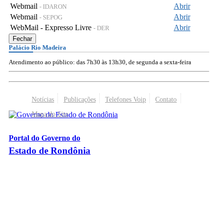
Webmail
Abrir
- IDARON
Webmail
Abrir
- SEPOG
WebMail - Expresso Livre
Abrir
- DER
Fechar
Palácio Rio Madeira
Atendimento ao público: das 7h30 às 13h30, de segunda a sexta-feira
Notícias
Publicações
Telefones Voip
Contato
Mapa do Site
Portal do Governo do
Estado de Rondônia
Palácio Rio Madeira
- Av. Farquar, 2986 - Bairro Pedrinhas
CEP 76.801-470 - Porto Velho, RO
© 2026
Governo do Estado de Rondônia
Todos os Direitos Reservados