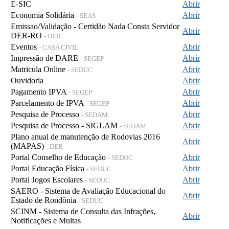
E-SIC
Abrir
Economia Solidária
Abrir
- SEAS
Emissao/Validação - Certidão Nada Consta Servidor
Abrir
DER-RO
- DER
Eventos
Abrir
- CASA CIVIL
Impressão de DARE
Abrir
- SEGEP
Matricula Online
Abrir
- SEDUC
Ouvidoria
Abrir
Pagamento IPVA
Abrir
- SEGEP
Parcelamento de IPVA
Abrir
- SEGEP
Pesquisa de Processo
Abrir
- SEDAM
Pesquisa de Processo - SIGLAM
Abrir
- SEDAM
Plano anual de manutenção de Rodovias 2016
Abrir
(MAPAS)
- DER
Portal Conselho de Educação
Abrir
- SEDUC
Portal Educação Física
Abrir
- SEDUC
Portal Jogos Escolares
Abrir
- SEDUC
SAERO - Sistema de Avaliação Educacional do
Abrir
Estado de Rondônia
- SEDUC
SCINM - Sistema de Consulta das Infrações,
Abrir
Notificações e Multas