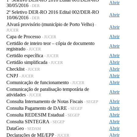
Abrir
30/05/2016
- DER
2º Seletivo DER-RO 2016 Edital 002/DER-RO
Abrir
10/06/2016
- DER
Alvará provisório (município de Porto Velho)
-
Abrir
JUCER
Capa de Processo
Abrir
- JUCER
Certidão de inteiro teor – cópia de documento
Abrir
registrado
- JUCER
Certidão específica
Abrir
- JUCER
Certidão simplificada
Abrir
- JUCER
Checklist
Abrir
- JUCER
CNPJ
Abrir
- JUCER
Comunicação de funcionamento
Abrir
- JUCER
Comunicação de paralisação temporária de
Abrir
atividades
- JUCER
Consulta Internamento de Notas Fiscais
Abrir
- SEGEP
Consulta Pagamento de DARE
Abrir
- SEGEP
Consulta REDESIM Estadual
Abrir
- SEGEP
Consulta SINTEGRA
Abrir
- SEGEP
DataGeo
Abrir
- SEDAM
Declarações de ME/EPP
Abrir
- JUCER