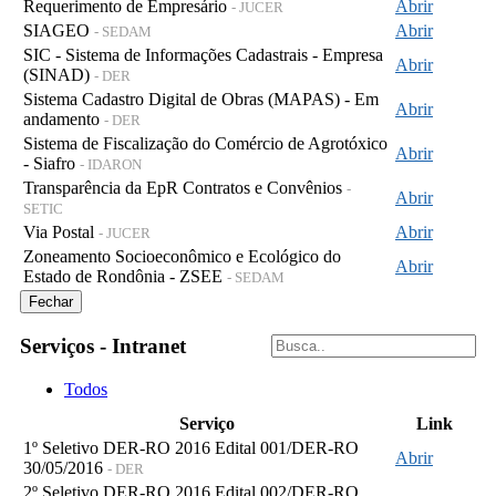
Requerimento de Empresário
Abrir
- JUCER
SIAGEO
Abrir
- SEDAM
SIC - Sistema de Informações Cadastrais - Empresa
Abrir
(SINAD)
- DER
Sistema Cadastro Digital de Obras (MAPAS) - Em
Abrir
andamento
- DER
Sistema de Fiscalização do Comércio de Agrotóxico
Abrir
- Siafro
- IDARON
Transparência da EpR Contratos e Convênios
-
Abrir
SETIC
Via Postal
Abrir
- JUCER
Zoneamento Socioeconômico e Ecológico do
Abrir
Estado de Rondônia - ZSEE
- SEDAM
Fechar
Serviços - Intranet
Todos
Serviço
Link
1º Seletivo DER-RO 2016 Edital 001/DER-RO
Abrir
30/05/2016
- DER
2º Seletivo DER-RO 2016 Edital 002/DER-RO