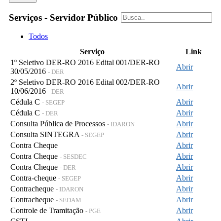
Serviços - Servidor Público
Todos
Serviço
Link
1º Seletivo DER-RO 2016 Edital 001/DER-RO
Abrir
30/05/2016
- DER
2º Seletivo DER-RO 2016 Edital 002/DER-RO
Abrir
10/06/2016
- DER
Cédula C
Abrir
- SEGEP
Cédula C
Abrir
- DER
Consulta Pública de Processos
Abrir
- IDARON
Consulta SINTEGRA
Abrir
- SEGEP
Contra Cheque
Abrir
Contra Cheque
Abrir
- SESDEC
Contra Cheque
Abrir
- DER
Contra-cheque
Abrir
- SEGEP
Contracheque
Abrir
- IDARON
Contracheque
Abrir
- SEDAM
Controle de Tramitação
Abrir
- PGE