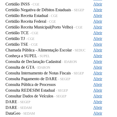
Certidão INSS
Abrir
- CGE
Certidão Negativa de Débitos Estaduais
Abrir
- SEGEP
Certidão Receita Estadual
Abrir
- CGE
Certidão Receita Federal
Abrir
- CGE
Certidão Receita Municipal(Porto Velho)
Abrir
- CGE
Certidão TCE
Abrir
- CGE
Certidão TJ
Abrir
- CGE
Certidão TSE
Abrir
- CGE
Chamada Pública - Alimentação Escolar
Abrir
- SEDUC
Conheça a SUPEL
Abrir
- SUPEL
Consulta de Declaração Cadastral
Abrir
- IDARON
Consulta de GTA
Abrir
- IDARON
Consulta Internamento de Notas Fiscais
Abrir
- SEGEP
Consulta Pagamento de DARE
Abrir
- SEGEP
Consulta Pública de Processos
Abrir
Consulta REDESIM Estadual
Abrir
- SEGEP
Consultar Dados de Veículos
Abrir
- SEGEP
DARE
Abrir
- SEGEP
DARE
Abrir
- SEDAM
DataGeo
Abrir
- SEDAM