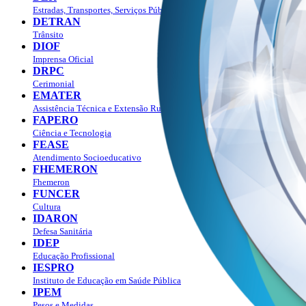
Estradas, Transportes, Serviços Públicos
DETRAN
Trânsito
DIOF
Imprensa Oficial
DRPC
Cerimonial
EMATER
Assistência Técnica e Extensão Rural
FAPERO
Ciência e Tecnologia
FEASE
Atendimento Socioeducativo
FHEMERON
Fhemeron
FUNCER
Cultura
IDARON
Defesa Sanitária
IDEP
Educação Profissional
IESPRO
Instituto de Educação em Saúde Pública
IPEM
Pesos e Medidas