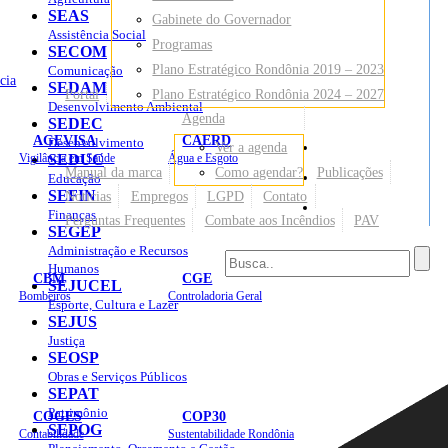
SEAS
Gabinete do Governador
Assistência Social
Programas
SECOM
Plano Estratégico Rondônia 2019 – 2023
Comunicação
cia
SEDAM
Portal
Plano Estratégico Rondônia 2024 – 2027
Desenvolvimento Ambiental
Agenda
SEDEC
AGEVISA
CAERD
Desenvolvimento
Ver a agenda
Mapa do Site
Vigilância em Saúde
SEDUC
Água e Esgoto
Manual da marca
Como agendar?
Publicações
Educação
SEFIN
Notícias
Empregos
LGPD
Contato
Sites
Finanças
Perguntas Frequentes
Combate aos Incêndios
PAV
SEGEP
Administração e Recursos
Humanos
CBM
CGE
SEJUCEL
Bombeiros
Controladoria Geral
Esporte, Cultura e Lazer
SEJUS
Justiça
SEOSP
Obras e Serviços Públicos
SEPAT
Patrimônio
COGES
COP30
SEPOG
Contabilidade
Sustentabilidade Rondônia