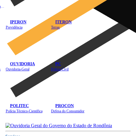
Instituto de Educação em Saúde Pública
IPERON
ITERON
Previdência
Terras
OUVIDORIA
PC
s
Ouvidoria-Geral
Polícia Civil
POLITEC
PROCON
Polícia Técnico-Científica
Defesa do Consumidor