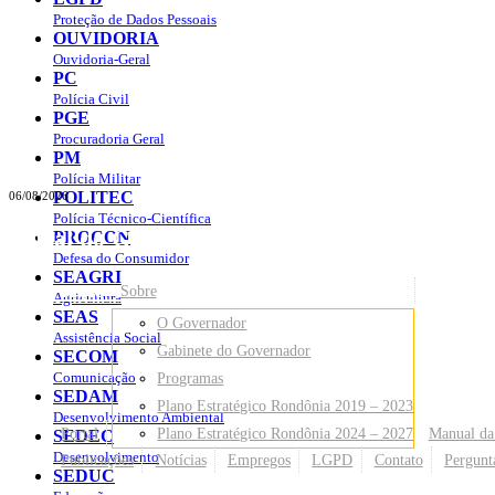
Proteção de Dados Pessoais
OUVIDORIA
Ouvidoria-Geral
PC
Polícia Civil
PGE
Procuradoria Geral
PM
Polícia Militar
POLITEC
06/08/2026
Polícia Técnico-Científica
Portal do Governo do
Estado de Rondônia
PROCON
Defesa do Consumidor
SEAGRI
Governo
de Rondônia
Sobre
Agricultura
SEAS
O Governador
Assistência Social
Gabinete do Governador
SECOM
Comunicação
Programas
SEDAM
Plano Estratégico Rondônia 2019 – 2023
Desenvolvimento Ambiental
Portal
Plano Estratégico Rondônia 2024 – 2027
Manual da
SEDEC
Desenvolvimento
Publicações
Notícias
Empregos
LGPD
Contato
Pergunt
SEDUC