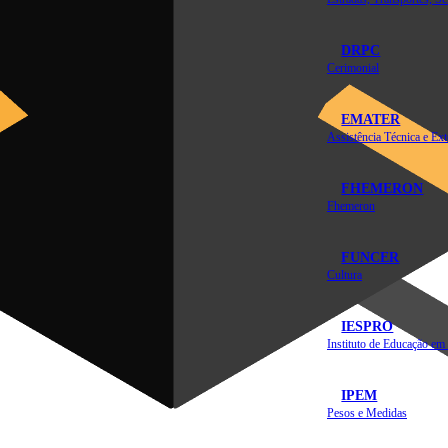
DRPC
Cerimonial
EMATER
FHEMERON
Fhemeron
FUNCER
Cultura
IESPRO
IPEM
Pesos e Medidas