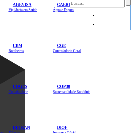
AGEVISA
CAERD
Mapa do Site
Vigilância em Saúde
Água e Esgoto
Sites
CBM
CGE
Bombeiros
Controladoria Geral
COGES
COP30
Contabilidade
Sustentabilidade Rondônia
DETRAN
DIOF
Estradas, Transportes, Serviços Públicos
Trânsito
Imprensa Oficial