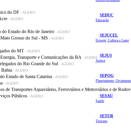
sico do DF
- AGERO
SEDUC
 Acre
- AGERO
Educação
do Estado do Rio de Janeiro
- AGERO
SEJUCEL
 Mato Grosso do Sul - MS
- AGERO
Esporte, Cultura e Lazer
legados do MT
- AGERO
SEJUS
 Energia, Transporte e Comunicações da BA
- AGERO
Justiça
elegados do Rio Grande do Sul
- AGERO
a Bahia
- AGERO
SEPOG
o Estado de Santa Catarina
- AGERO
na
- AGERO
de Transportes Aquaviários, Ferroviários e Metroviários e de Rodov
SESAU
rviços Públicos
- AGERO
Saúde
SETUR
Turismo