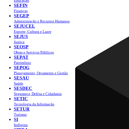
Educação
SEFIN
Finanças
SEGEP
Administração e Recursos Humanos
SEJUCEL
Esporte, Cultura e Lazer
SEJUS
Justiça
SEOSP
Obras e Serviços Públicos
SEPAT
Patrimônio
SEPOG
Planejamento, Orçamento e Gestão
SESAU
Saúde
SESDEC
Segurança, Defesa e Cidadania
SETIC
Tecnologia da Informação
SETUR
Turismo
SI
Indígena