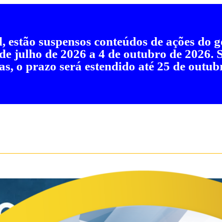
al, estão suspensos conteúdos de ações do
 de julho de 2026 a 4 de outubro de 2026.
as, o prazo será estendido até 25 de outub