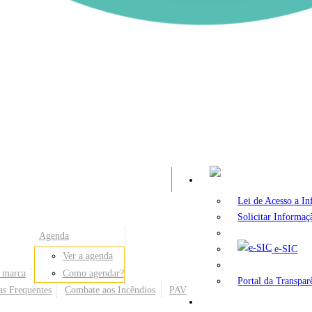
A
Lei de Acesso a I
Solicitar Informaç
Agenda
e-SIC
Ver a agenda
 marca
Como agendar?
Portal da Transpar
as Frequentes
Combate aos Incêndios
PAV
Secretarias e Órgãos