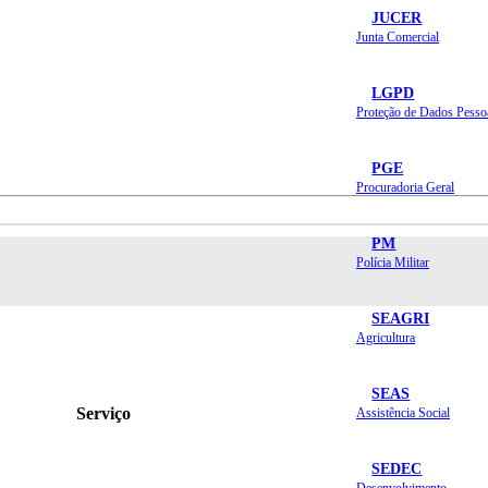
JUCER
Junta Comercial
LGPD
Proteção de Dados Pesso
PGE
Procuradoria Geral
PM
Polícia Militar
SEAGRI
Agricultura
SEAS
Serviço
Assistência Social
SEDEC
Desenvolvimento