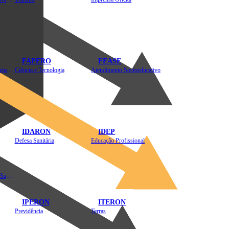
FAPERO
FEASE
Assistência Técnica e Extensão Rural
Ciência e Tecnologia
Atendimento Socioeducativo
IDARON
IDEP
Defesa Sanitária
Educação Profissional
Instituto de Educação em Saúde Pública
IPERON
ITERON
Previdência
Terras