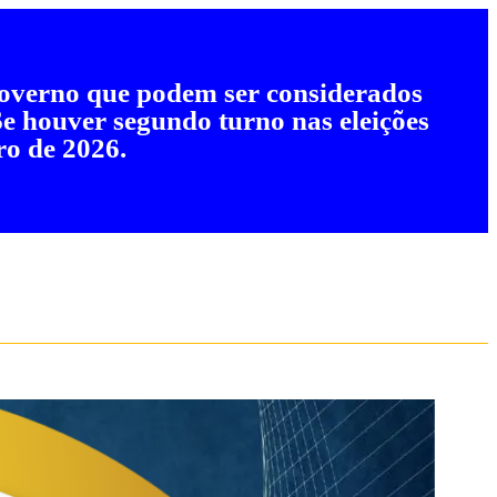
 governo que podem ser considerados
 Se houver segundo turno nas eleições
ro de 2026.