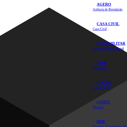
AGERO
Agência de Regulação
CASA CIVIL
Casa Civil
CASA MILITAR
Segurança Institucional
CMR
Mineração
COETIC
Comitê de TI
COTES
Tesouro
DER