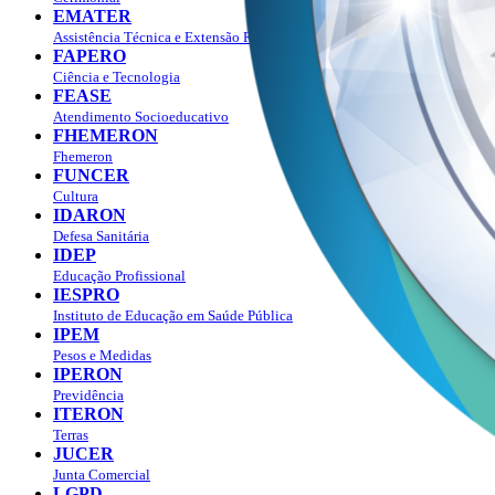
EMATER
Assistência Técnica e Extensão Rural
FAPERO
Ciência e Tecnologia
FEASE
Atendimento Socioeducativo
FHEMERON
Fhemeron
FUNCER
Cultura
IDARON
Defesa Sanitária
IDEP
Educação Profissional
IESPRO
Instituto de Educação em Saúde Pública
IPEM
Pesos e Medidas
IPERON
Previdência
ITERON
Terras
JUCER
Junta Comercial
LGPD