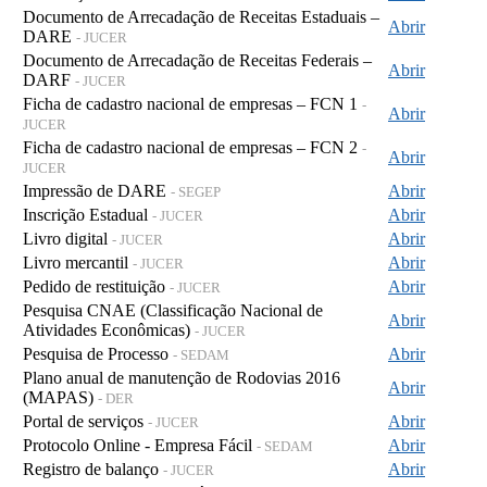
Documento de Arrecadação de Receitas Estaduais –
Abrir
DARE
- JUCER
Documento de Arrecadação de Receitas Federais –
Abrir
DARF
- JUCER
Ficha de cadastro nacional de empresas – FCN 1
-
Abrir
JUCER
Ficha de cadastro nacional de empresas – FCN 2
-
Abrir
JUCER
Impressão de DARE
Abrir
- SEGEP
Inscrição Estadual
Abrir
- JUCER
Livro digital
Abrir
- JUCER
Livro mercantil
Abrir
- JUCER
Pedido de restituição
Abrir
- JUCER
Pesquisa CNAE (Classificação Nacional de
Abrir
Atividades Econômicas)
- JUCER
Pesquisa de Processo
Abrir
- SEDAM
Plano anual de manutenção de Rodovias 2016
Abrir
(MAPAS)
- DER
Portal de serviços
Abrir
- JUCER
Protocolo Online - Empresa Fácil
Abrir
- SEDAM
Registro de balanço
Abrir
- JUCER