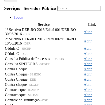
Serviços - Servidor Público
Todos
Serviço
Link
1º Seletivo DER-RO 2016 Edital 001/DER-RO
Abrir
30/05/2016
- DER
2º Seletivo DER-RO 2016 Edital 002/DER-RO
Abrir
10/06/2016
- DER
Cédula C
Abrir
- SEGEP
Cédula C
Abrir
- DER
Consulta Pública de Processos
Abrir
- IDARON
Consulta SINTEGRA
Abrir
- SEGEP
Contra Cheque
Abrir
Contra Cheque
Abrir
- SESDEC
Contra Cheque
Abrir
- DER
Contra-cheque
Abrir
- SEGEP
Contracheque
Abrir
- IDARON
Contracheque
Abrir
- SEDAM
Controle de Tramitação
Abrir
- PGE