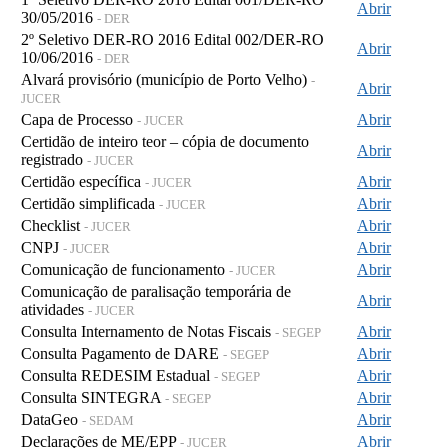
Abrir
30/05/2016
- DER
2º Seletivo DER-RO 2016 Edital 002/DER-RO
Abrir
10/06/2016
- DER
Alvará provisório (município de Porto Velho)
-
Abrir
JUCER
Capa de Processo
Abrir
- JUCER
Certidão de inteiro teor – cópia de documento
Abrir
registrado
- JUCER
Certidão específica
Abrir
- JUCER
Certidão simplificada
Abrir
- JUCER
Checklist
Abrir
- JUCER
CNPJ
Abrir
- JUCER
Comunicação de funcionamento
Abrir
- JUCER
Comunicação de paralisação temporária de
Abrir
atividades
- JUCER
Consulta Internamento de Notas Fiscais
Abrir
- SEGEP
Consulta Pagamento de DARE
Abrir
- SEGEP
Consulta REDESIM Estadual
Abrir
- SEGEP
Consulta SINTEGRA
Abrir
- SEGEP
DataGeo
Abrir
- SEDAM
Declarações de ME/EPP
Abrir
- JUCER