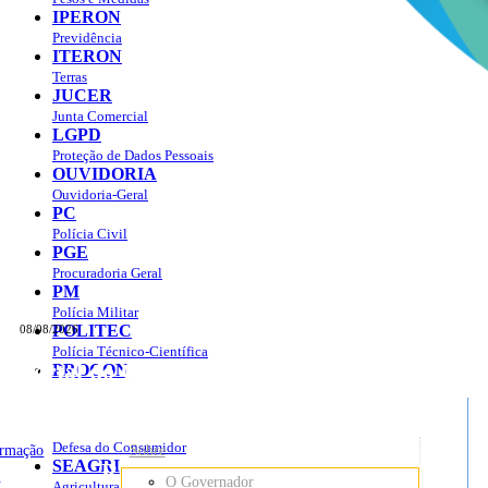
IPERON
Previdência
ITERON
Terras
JUCER
Junta Comercial
LGPD
Proteção de Dados Pessoais
OUVIDORIA
Ouvidoria-Geral
PC
Polícia Civil
PGE
Procuradoria Geral
PM
Polícia Militar
POLITEC
08/08/2026
Polícia Técnico-Científica
Portal do Governo do
Estado de Rondônia
PROCON
sso à Informação
Governo
de
Defesa do Consumidor
ormação
Sobre
SEAGRI
Rondônia
o
O Governador
Agricultura