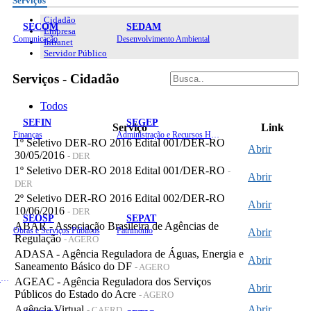
Serviços
Cidadão
SECOM
SEDAM
Empresa
Comunicação
Desenvolvimento Ambiental
Intranet
Servidor Público
Serviços - Cidadão
Todos
SEFIN
SEGEP
Serviço
Link
Finanças
Administração e Recursos Humanos
1º Seletivo DER-RO 2016 Edital 001/DER-RO
Abrir
30/05/2016
- DER
1º Seletivo DER-RO 2018 Edital 001/DER-RO
-
Abrir
DER
2º Seletivo DER-RO 2016 Edital 002/DER-RO
Abrir
10/06/2016
- DER
SEOSP
SEPAT
ABAR - Associação Brasileira de Agências de
Obras e Serviços Públicos
Patrimônio
Abrir
Regulação
- AGERO
ADASA - Agência Reguladora de Águas, Energia e
Abrir
Saneamento Básico do DF
- AGERO
Planejamento, Orçamento e Gestão
AGEAC - Agência Reguladora dos Serviços
Abrir
Públicos do Estado do Acre
- AGERO
Agência Virtual
Abrir
- CAERD