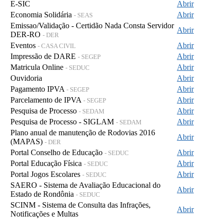
E-SIC
Abrir
Economia Solidária
Abrir
- SEAS
Emissao/Validação - Certidão Nada Consta Servidor
Abrir
DER-RO
- DER
Eventos
Abrir
- CASA CIVIL
Impressão de DARE
Abrir
- SEGEP
Matricula Online
Abrir
- SEDUC
Ouvidoria
Abrir
Pagamento IPVA
Abrir
- SEGEP
Parcelamento de IPVA
Abrir
- SEGEP
Pesquisa de Processo
Abrir
- SEDAM
Pesquisa de Processo - SIGLAM
Abrir
- SEDAM
Plano anual de manutenção de Rodovias 2016
Abrir
(MAPAS)
- DER
Portal Conselho de Educação
Abrir
- SEDUC
Portal Educação Física
Abrir
- SEDUC
Portal Jogos Escolares
Abrir
- SEDUC
SAERO - Sistema de Avaliação Educacional do
Abrir
Estado de Rondônia
- SEDUC
SCINM - Sistema de Consulta das Infrações,
Abrir
Notificações e Multas