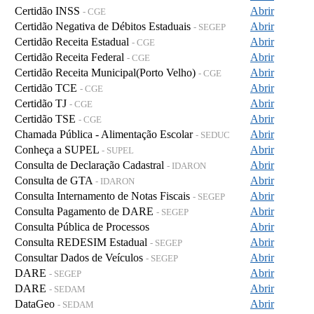
Certidão INSS
Abrir
- CGE
Certidão Negativa de Débitos Estaduais
Abrir
- SEGEP
Certidão Receita Estadual
Abrir
- CGE
Certidão Receita Federal
Abrir
- CGE
Certidão Receita Municipal(Porto Velho)
Abrir
- CGE
Certidão TCE
Abrir
- CGE
Certidão TJ
Abrir
- CGE
Certidão TSE
Abrir
- CGE
Chamada Pública - Alimentação Escolar
Abrir
- SEDUC
Conheça a SUPEL
Abrir
- SUPEL
Consulta de Declaração Cadastral
Abrir
- IDARON
Consulta de GTA
Abrir
- IDARON
Consulta Internamento de Notas Fiscais
Abrir
- SEGEP
Consulta Pagamento de DARE
Abrir
- SEGEP
Consulta Pública de Processos
Abrir
Consulta REDESIM Estadual
Abrir
- SEGEP
Consultar Dados de Veículos
Abrir
- SEGEP
DARE
Abrir
- SEGEP
DARE
Abrir
- SEDAM
DataGeo
Abrir
- SEDAM