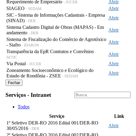
Requerimento de Empresário
Abrir
- JUCER
SIAGEO
Abrir
- SEDAM
SIC - Sistema de Informações Cadastrais - Empresa
Abrir
(SINAD)
- DER
Sistema Cadastro Digital de Obras (MAPAS) - Em
Abrir
andamento
- DER
Sistema de Fiscalização do Comércio de Agrotóxico
Abrir
- Siafro
- IDARON
Transparência da EpR Contratos e Convênios
-
Abrir
SETIC
Via Postal
Abrir
- JUCER
Zoneamento Socioeconômico e Ecológico do
Abrir
Estado de Rondônia - ZSEE
- SEDAM
Fechar
Serviços - Intranet
Todos
Serviço
Link
1º Seletivo DER-RO 2016 Edital 001/DER-RO
Abrir
30/05/2016
- DER
2º Seletivo DER-RO 2016 Edital 002/DER-RO