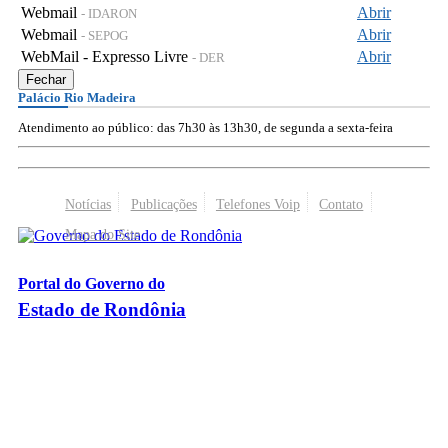
Webmail
Abrir
- IDARON
Webmail
Abrir
- SEPOG
WebMail - Expresso Livre
Abrir
- DER
Fechar
Palácio Rio Madeira
Atendimento ao público: das 7h30 às 13h30, de segunda a sexta-feira
Notícias
Publicações
Telefones Voip
Contato
Mapa do Site
Portal do Governo do
Estado de Rondônia
Palácio Rio Madeira
- Av. Farquar, 2986 - Bairro Pedrinhas
CEP 76.801-470 - Porto Velho, RO
© 2026
Governo do Estado de Rondônia
Todos os Direitos Reservados