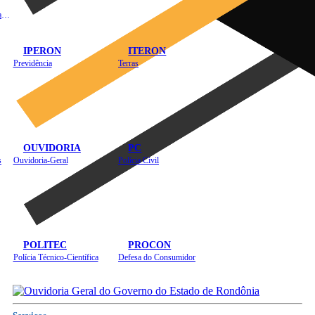
Instituto de Educação em Saúde Pública
IPERON
ITERON
Previdência
Terras
OUVIDORIA
PC
s
Ouvidoria-Geral
Polícia Civil
POLITEC
PROCON
Polícia Técnico-Científica
Defesa do Consumidor