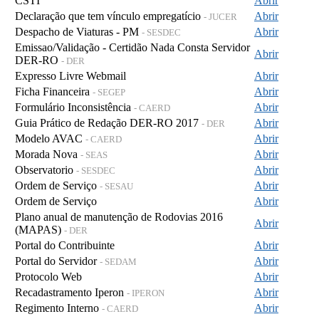
CSTI
Abrir
Declaração que tem vínculo empregatício
Abrir
- JUCER
Despacho de Viaturas - PM
Abrir
- SESDEC
Emissao/Validação - Certidão Nada Consta Servidor
Abrir
DER-RO
- DER
Expresso Livre Webmail
Abrir
Ficha Financeira
Abrir
- SEGEP
Formulário Inconsistência
Abrir
- CAERD
Guia Prático de Redação DER-RO 2017
Abrir
- DER
Modelo AVAC
Abrir
- CAERD
Morada Nova
Abrir
- SEAS
Observatorio
Abrir
- SESDEC
Ordem de Serviço
Abrir
- SESAU
Ordem de Serviço
Abrir
Plano anual de manutenção de Rodovias 2016
Abrir
(MAPAS)
- DER
Portal do Contribuinte
Abrir
Portal do Servidor
Abrir
- SEDAM
Protocolo Web
Abrir
Recadastramento Iperon
Abrir
- IPERON
Regimento Interno
Abrir
- CAERD