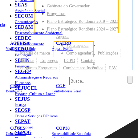
SEAS
Gabinete do Governador
Assistência Social
Programas
SECOM
Plano Estratégico Rondônia 2019 – 2023
Comunicação
cia
SEDAM
Portal
Plano Estratégico Rondônia 2024 – 2027
Desenvolvimento Ambiental
Agenda
SEDEC
AGEVISA
CAERD
Desenvolvimento
Ver a agenda
Mapa do Site
Vigilância em Saúde
SEDUC
Água e Esgoto
Manual da marca
Como agendar?
Publicações
Educação
SEFIN
Notícias
Empregos
LGPD
Contato
Sites
Finanças
Perguntas Frequentes
Combate aos Incêndios
PAV
SEGEP
Administração e Recursos
Humanos
CBM
CGE
SEJUCEL
Bombeiros
Controladoria Geral
Esporte, Cultura e Lazer
SEJUS
Justiça
SEOSP
Obras e Serviços Públicos
SEPAT
Patrimônio
COGES
COP30
SEPOG
Contabilidade
Sustentabilidade Rondônia