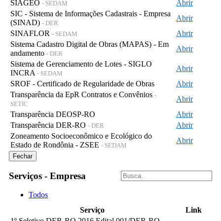
SIAGEO
Abrir
- SEDAM
SIC - Sistema de Informações Cadastrais - Empresa
Abrir
(SINAD)
- DER
SINAFLOR
Abrir
- SEDAM
Sistema Cadastro Digital de Obras (MAPAS) - Em
Abrir
andamento
- DER
Sistema de Gerenciamento de Lotes - SIGLO
Abrir
INCRA
- SEDAM
SROF - Certificado de Regularidade de Obras
Abrir
Transparência da EpR Contratos e Convênios
-
Abrir
SETIC
Transparência DEOSP-RO
Abrir
Transparência DER-RO
Abrir
- DER
Zoneamento Socioeconômico e Ecológico do
Abrir
Estado de Rondônia - ZSEE
- SEDAM
Fechar
Serviços - Empresa
Todos
Serviço
Link
1º Seletivo DER-RO 2016 Edital 001/DER-RO