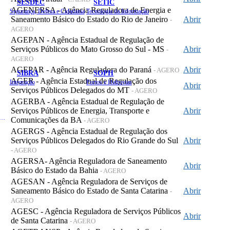
SESDEC
SETIC
AGENERSA - Agência Reguladora de Energia e
Segurança, Defesa e Cidadania
Tecnologia da Informação
Saneamento Básico do Estado do Rio de Janeiro
Abrir
-
AGERO
AGEPAN - Agência Estadual de Regulação de
Serviços Públicos do Mato Grosso do Sul - MS
Abrir
-
AGERO
AGEPAR - Agência Reguladora do Paraná
Abrir
- AGERO
SIBRA
SOPH
AGER - Agência Estadual de Regulação dos
Integração
Portos e Hidrovias
Abrir
Serviços Públicos Delegados do MT
- AGERO
AGERBA - Agência Estadual de Regulação de
Serviços Públicos de Energia, Transporte e
Abrir
 de Gastos Públicos Administrativos
Comunicações da BA
- AGERO
AGERGS - Agência Estadual de Regulação dos
Serviços Públicos Delegados do Rio Grande do Sul
Abrir
- AGERO
AGERSA- Agência Reguladora de Saneamento
Abrir
Básico do Estado da Bahia
- AGERO
AGESAN - Agência Reguladora de Serviços de
Saneamento Básico do Estado de Santa Catarina
Abrir
-
AGERO
AGESC - Agência Reguladora de Serviços Públicos
Abrir
de Santa Catarina
- AGERO