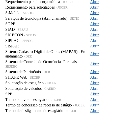
Requerimento para licença médica
Abrir
- JUCER
Requerimento para solicitações
Abrir
- JUCER
S-Mobile
Abrir
- SESDEC
Serviços de tecnologia (abrir chamado)
Abrir
- SETIC
SGPP
Abrir
SIAD
Abrir
- SESAU
SIGECON
Abrir
- SEPOG
SIPLAG
Abrir
- SEPOG
SISPAR
Abrir
Sistema Cadastro Digital de Obras (MAPAS) - Em
Abrir
andamento
- DER
Sistema de Controle de Ocorrências Periciais
-
Abrir
SESDEC
Sistema de Patrimônio
Abrir
- DER
SITAFE Web
Abrir
- SEGEP
Solicitação de estagiário
Abrir
- JUCER
Solicitação de veículos
Abrir
- CAERD
SPP
Abrir
Termo aditivo de estagiário
Abrir
- JUCER
Termo de concessão de recesso de estágio
Abrir
- JUCER
Termo de desligamento de estagiário
Abrir
- JUCER