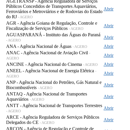
AGETRANSP - Agência Reguladora de Serviços
Públicos Concedidos de Transportes Aquaviários,
Abrir
Ferroviários e Metroviários e de Rodovias do Estado
do RJ
- AGERO
AGR - Agência Goiana de Regulação, Controle e
Abrir
Fiscalização de Serviços Públicos
- AGERO
AGUASPARANÁ - Instituto das Águas do Paraná
Abrir
- AGERO
ANA - Agência Nacional de Águas
Abrir
- AGERO
ANAC - Agência Nacional de Aviação Civil
-
Abrir
AGERO
ANCINE - Agência Nacional do Cinema
Abrir
- AGERO
ANEEL - Agência Nacional de Energia Elétrica
-
Abrir
AGERO
ANP - Agência Nacional do Petróleo, Gás Natural e
Abrir
Biocombustíveis
- AGERO
ANTAQ - Agência Nacional de Transportes
Abrir
Aquaviários
- AGERO
ANTT - Agência Nacional de Transportes Terrestres
Abrir
- AGERO
ARCE - Agência Reguladora de Serviços Públicos
Abrir
Delegados do CE
- AGERO
ARCON - Agência de Regulação e Controle de