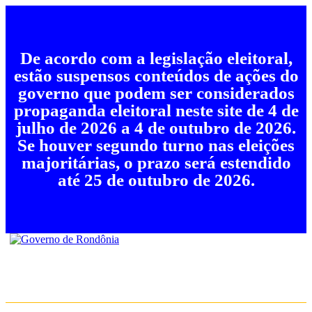
De acordo com a legislação eleitoral,
estão suspensos conteúdos de ações do
governo que podem ser considerados
propaganda eleitoral neste site de 4 de
julho de 2026 a 4 de outubro de 2026.
Se houver segundo turno nas eleições
majoritárias, o prazo será estendido
até 25 de outubro de 2026.