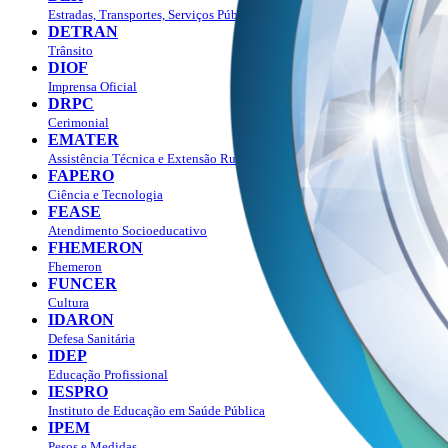
Estradas, Transportes, Serviços Públicos
DETRAN
Trânsito
DIOF
Imprensa Oficial
DRPC
Cerimonial
EMATER
Assistência Técnica e Extensão Rural
FAPERO
Ciência e Tecnologia
FEASE
Atendimento Socioeducativo
FHEMERON
Fhemeron
FUNCER
Cultura
IDARON
Defesa Sanitária
IDEP
Educação Profissional
IESPRO
Instituto de Educação em Saúde Pública
IPEM
Pesos e Medidas