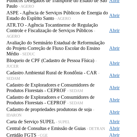
Públicos Delegados de Transporte do Estado de São
Abrir
Paulo
- AGERO
ASPE - Agência de Serviços Públicos de Energia do
Abrir
Estado do Espírito Santo
- AGERO
ATR.TO - Agência Tocantinense de Regulação
Controle e Fiscalização de Serviços Públicos
Abrir
-
AGERO
Avaliação do Seminário Estadual de Reformulação
do Projeto Correção de Fluxo Escolar do Ensino
Abrir
Médio
- SEDUC
Bloqueio de CPF (Cadastro de Pessoa Física)
-
Abrir
JUCER
Cadastro Ambiental Rural de Rondônia - CAR
-
Abrir
SEDAM
Cadastro de Exploradores e Consumidores de
Abrir
Produtos Florestais - CEPROF
- SEDAM
Cadastro de Exploradores e Consumidores de
Abrir
Produtos Florestais - CEPROF
- SEDAM
Cadastro de propriedades produtoras de soja
-
Abrir
IDARON
Carta de Serviço SUPEL
Abrir
- SUPEL
Central de Consultas e Emissão de Guias
Abrir
- DETRAN
Certidão FGTS
Abrir
- CGE