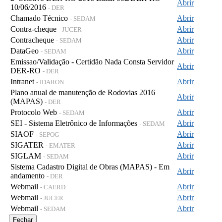
Abrir
10/06/2016
- DER
Chamado Técnico
Abrir
- SEDAM
Contra-cheque
Abrir
- JUCER
Contracheque
Abrir
- SEDAM
DataGeo
Abrir
- SEDAM
Emissao/Validação - Certidão Nada Consta Servidor
Abrir
DER-RO
- DER
Intranet
Abrir
- IDARON
Plano anual de manutenção de Rodovias 2016
Abrir
(MAPAS)
- DER
Protocolo Web
Abrir
- SEDAM
SEI - Sistema Eletrônico de Informações
Abrir
- SEDAM
SIAOF
Abrir
- SEPOG
SIGATER
Abrir
- EMATER
SIGLAM
Abrir
- SEDAM
Sistema Cadastro Digital de Obras (MAPAS) - Em
Abrir
andamento
- DER
Webmail
Abrir
- CAERD
Webmail
Abrir
- JUCER
Webmail
Abrir
- SEDAM
Fechar