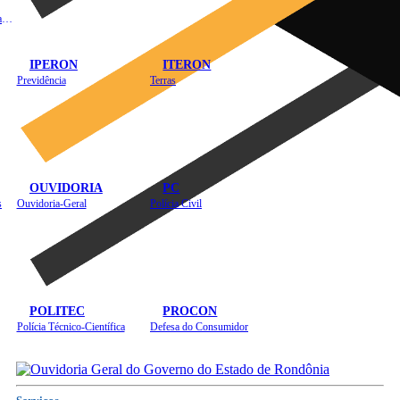
Instituto de Educação em Saúde Pública
IPERON
ITERON
Previdência
Terras
OUVIDORIA
PC
s
Ouvidoria-Geral
Polícia Civil
POLITEC
PROCON
Polícia Técnico-Científica
Defesa do Consumidor