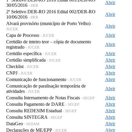
Abrir
30/05/2016
- DER
2º Seletivo DER-RO 2016 Edital 002/DER-RO
Abrir
10/06/2016
- DER
Alvará provisório (município de Porto Velho)
-
Abrir
JUCER
Capa de Processo
Abrir
- JUCER
Certidão de inteiro teor – cópia de documento
Abrir
registrado
- JUCER
Certidão específica
Abrir
- JUCER
Certidão simplificada
Abrir
- JUCER
Checklist
Abrir
- JUCER
CNPJ
Abrir
- JUCER
Comunicação de funcionamento
Abrir
- JUCER
Comunicação de paralisação temporária de
Abrir
atividades
- JUCER
Consulta Internamento de Notas Fiscais
Abrir
- SEGEP
Consulta Pagamento de DARE
Abrir
- SEGEP
Consulta REDESIM Estadual
Abrir
- SEGEP
Consulta SINTEGRA
Abrir
- SEGEP
DataGeo
Abrir
- SEDAM
Declarações de ME/EPP
Abrir
- JUCER