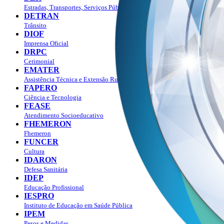
Estradas, Transportes, Serviços Públicos
DETRAN
Trânsito
DIOF
Imprensa Oficial
DRPC
Cerimonial
EMATER
Assistência Técnica e Extensão Rural
FAPERO
Ciência e Tecnologia
FEASE
Atendimento Socioeducativo
FHEMERON
Fhemeron
FUNCER
Cultura
IDARON
Defesa Sanitária
IDEP
Educação Profissional
IESPRO
Instituto de Educação em Saúde Pública
IPEM
Pesos e Medidas