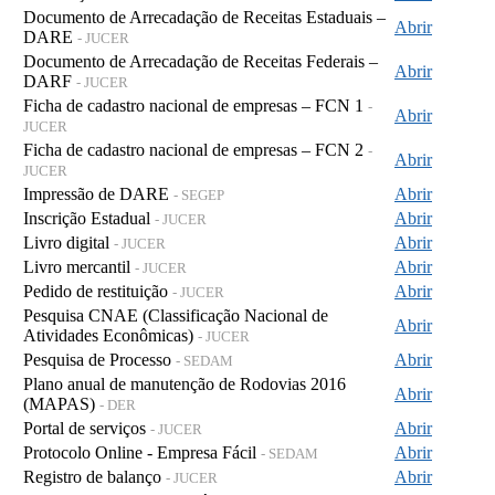
Documento de Arrecadação de Receitas Estaduais –
Abrir
DARE
- JUCER
Documento de Arrecadação de Receitas Federais –
Abrir
DARF
- JUCER
Ficha de cadastro nacional de empresas – FCN 1
-
Abrir
JUCER
Ficha de cadastro nacional de empresas – FCN 2
-
Abrir
JUCER
Impressão de DARE
Abrir
- SEGEP
Inscrição Estadual
Abrir
- JUCER
Livro digital
Abrir
- JUCER
Livro mercantil
Abrir
- JUCER
Pedido de restituição
Abrir
- JUCER
Pesquisa CNAE (Classificação Nacional de
Abrir
Atividades Econômicas)
- JUCER
Pesquisa de Processo
Abrir
- SEDAM
Plano anual de manutenção de Rodovias 2016
Abrir
(MAPAS)
- DER
Portal de serviços
Abrir
- JUCER
Protocolo Online - Empresa Fácil
Abrir
- SEDAM
Registro de balanço
Abrir
- JUCER