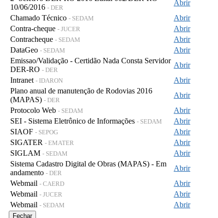
Abrir
10/06/2016
- DER
Chamado Técnico
Abrir
- SEDAM
Contra-cheque
Abrir
- JUCER
Contracheque
Abrir
- SEDAM
DataGeo
Abrir
- SEDAM
Emissao/Validação - Certidão Nada Consta Servidor
Abrir
DER-RO
- DER
Intranet
Abrir
- IDARON
Plano anual de manutenção de Rodovias 2016
Abrir
(MAPAS)
- DER
Protocolo Web
Abrir
- SEDAM
SEI - Sistema Eletrônico de Informações
Abrir
- SEDAM
SIAOF
Abrir
- SEPOG
SIGATER
Abrir
- EMATER
SIGLAM
Abrir
- SEDAM
Sistema Cadastro Digital de Obras (MAPAS) - Em
Abrir
andamento
- DER
Webmail
Abrir
- CAERD
Webmail
Abrir
- JUCER
Webmail
Abrir
- SEDAM
Fechar