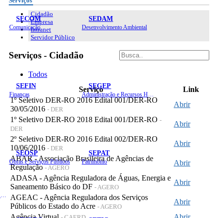
Serviços
Cidadão
SECOM
SEDAM
Empresa
Comunicação
Desenvolvimento Ambiental
Intranet
Servidor Público
Serviços - Cidadão
Todos
SEFIN
SEGEP
Serviço
Link
Finanças
Administração e Recursos Humanos
1º Seletivo DER-RO 2016 Edital 001/DER-RO
Abrir
30/05/2016
- DER
1º Seletivo DER-RO 2018 Edital 001/DER-RO
-
Abrir
DER
2º Seletivo DER-RO 2016 Edital 002/DER-RO
Abrir
10/06/2016
- DER
SEOSP
SEPAT
ABAR - Associação Brasileira de Agências de
Obras e Serviços Públicos
Patrimônio
Abrir
Regulação
- AGERO
ADASA - Agência Reguladora de Águas, Energia e
Abrir
Saneamento Básico do DF
- AGERO
Planejamento, Orçamento e Gestão
AGEAC - Agência Reguladora dos Serviços
Abrir
Públicos do Estado do Acre
- AGERO
Agência Virtual
Abrir
- CAERD