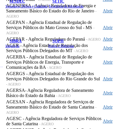
SESDEC
SETIC
AGENERSA - Agência Reguladora de Energia e
Segurança, Defesa e Cidadania
Tecnologia da Informação
Saneamento Básico do Estado do Rio de Janeiro
Abrir
-
AGERO
AGEPAN - Agência Estadual de Regulação de
Serviços Públicos do Mato Grosso do Sul - MS
Abrir
-
AGERO
AGEPAR - Agência Reguladora do Paraná
Abrir
- AGERO
SIBRA
SOPH
AGER - Agência Estadual de Regulação dos
Integração
Portos e Hidrovias
Abrir
Serviços Públicos Delegados do MT
- AGERO
AGERBA - Agência Estadual de Regulação de
Serviços Públicos de Energia, Transporte e
Abrir
 de Gastos Públicos Administrativos
Comunicações da BA
- AGERO
AGERGS - Agência Estadual de Regulação dos
Serviços Públicos Delegados do Rio Grande do Sul
Abrir
- AGERO
AGERSA- Agência Reguladora de Saneamento
Abrir
Básico do Estado da Bahia
- AGERO
AGESAN - Agência Reguladora de Serviços de
Saneamento Básico do Estado de Santa Catarina
Abrir
-
AGERO
AGESC - Agência Reguladora de Serviços Públicos
Abrir
de Santa Catarina
- AGERO