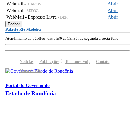
Webmail
Abrir
- IDARON
Webmail
Abrir
- SEPOG
WebMail - Expresso Livre
Abrir
- DER
Fechar
Palácio Rio Madeira
Atendimento ao público: das 7h30 às 13h30, de segunda a sexta-feira
Notícias
Publicações
Telefones Voip
Contato
Mapa do Site
Portal do Governo do
Estado de Rondônia
Palácio Rio Madeira
- Av. Farquar, 2986 - Bairro Pedrinhas
CEP 76.801-470 - Porto Velho, RO
© 2026
Governo do Estado de Rondônia
Todos os Direitos Reservados