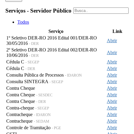
Serviços - Servidor Público
Todos
Serviço
Link
1º Seletivo DER-RO 2016 Edital 001/DER-RO
Abrir
30/05/2016
- DER
2º Seletivo DER-RO 2016 Edital 002/DER-RO
Abrir
10/06/2016
- DER
Cédula C
Abrir
- SEGEP
Cédula C
Abrir
- DER
Consulta Pública de Processos
Abrir
- IDARON
Consulta SINTEGRA
Abrir
- SEGEP
Contra Cheque
Abrir
Contra Cheque
Abrir
- SESDEC
Contra Cheque
Abrir
- DER
Contra-cheque
Abrir
- SEGEP
Contracheque
Abrir
- IDARON
Contracheque
Abrir
- SEDAM
Controle de Tramitação
Abrir
- PGE