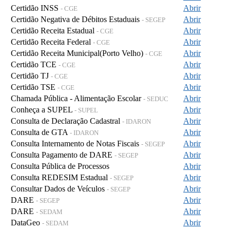
Certidão INSS
Abrir
- CGE
Certidão Negativa de Débitos Estaduais
Abrir
- SEGEP
Certidão Receita Estadual
Abrir
- CGE
Certidão Receita Federal
Abrir
- CGE
Certidão Receita Municipal(Porto Velho)
Abrir
- CGE
Certidão TCE
Abrir
- CGE
Certidão TJ
Abrir
- CGE
Certidão TSE
Abrir
- CGE
Chamada Pública - Alimentação Escolar
Abrir
- SEDUC
Conheça a SUPEL
Abrir
- SUPEL
Consulta de Declaração Cadastral
Abrir
- IDARON
Consulta de GTA
Abrir
- IDARON
Consulta Internamento de Notas Fiscais
Abrir
- SEGEP
Consulta Pagamento de DARE
Abrir
- SEGEP
Consulta Pública de Processos
Abrir
Consulta REDESIM Estadual
Abrir
- SEGEP
Consultar Dados de Veículos
Abrir
- SEGEP
DARE
Abrir
- SEGEP
DARE
Abrir
- SEDAM
DataGeo
Abrir
- SEDAM