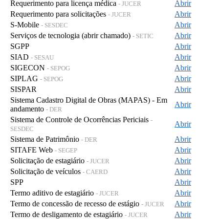
Requerimento para licença médica
Abrir
- JUCER
Requerimento para solicitações
Abrir
- JUCER
S-Mobile
Abrir
- SESDEC
Serviços de tecnologia (abrir chamado)
Abrir
- SETIC
SGPP
Abrir
SIAD
Abrir
- SESAU
SIGECON
Abrir
- SEPOG
SIPLAG
Abrir
- SEPOG
SISPAR
Abrir
Sistema Cadastro Digital de Obras (MAPAS) - Em
Abrir
andamento
- DER
Sistema de Controle de Ocorrências Periciais
-
Abrir
SESDEC
Sistema de Patrimônio
Abrir
- DER
SITAFE Web
Abrir
- SEGEP
Solicitação de estagiário
Abrir
- JUCER
Solicitação de veículos
Abrir
- CAERD
SPP
Abrir
Termo aditivo de estagiário
Abrir
- JUCER
Termo de concessão de recesso de estágio
Abrir
- JUCER
Termo de desligamento de estagiário
Abrir
- JUCER