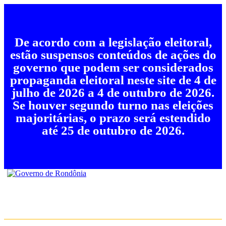
De acordo com a legislação eleitoral,
estão suspensos conteúdos de ações do
governo que podem ser considerados
propaganda eleitoral neste site de 4 de
julho de 2026 a 4 de outubro de 2026.
Se houver segundo turno nas eleições
majoritárias, o prazo será estendido
até 25 de outubro de 2026.