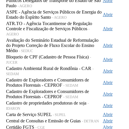
Públicos Delegados de Transporte do Estado de São
Abrir
Paulo
- AGERO
ASPE - Agência de Serviços Públicos de Energia do
Abrir
Estado do Espírito Santo
- AGERO
ATR.TO - Agência Tocantinense de Regulação
Controle e Fiscalização de Serviços Públicos
Abrir
-
AGERO
Avaliação do Seminário Estadual de Reformulação
do Projeto Correção de Fluxo Escolar do Ensino
Abrir
Médio
- SEDUC
Bloqueio de CPF (Cadastro de Pessoa Física)
-
Abrir
JUCER
Cadastro Ambiental Rural de Rondônia - CAR
-
Abrir
SEDAM
Cadastro de Exploradores e Consumidores de
Abrir
Produtos Florestais - CEPROF
- SEDAM
Cadastro de Exploradores e Consumidores de
Abrir
Produtos Florestais - CEPROF
- SEDAM
Cadastro de propriedades produtoras de soja
-
Abrir
IDARON
Carta de Serviço SUPEL
Abrir
- SUPEL
Central de Consultas e Emissão de Guias
Abrir
- DETRAN
Certidão FGTS
Abrir
- CGE