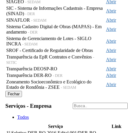
SIAGEO
Abrir
- SEDAM
SIC - Sistema de Informações Cadastrais - Empresa
Abrir
(SINAD)
- DER
SINAFLOR
Abrir
- SEDAM
Sistema Cadastro Digital de Obras (MAPAS) - Em
Abrir
andamento
- DER
Sistema de Gerenciamento de Lotes - SIGLO
Abrir
INCRA
- SEDAM
SROF - Certificado de Regularidade de Obras
Abrir
Transparência da EpR Contratos e Convênios
-
Abrir
SETIC
Transparência DEOSP-RO
Abrir
Transparência DER-RO
Abrir
- DER
Zoneamento Socioeconômico e Ecológico do
Abrir
Estado de Rondônia - ZSEE
- SEDAM
Fechar
Serviços - Empresa
Todos
Serviço
Link
1º Seletivo DER-RO 2016 Edital 001/DER-RO