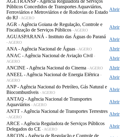
AGETRANSP - Agência Reguladora de Serviços
Públicos Concedidos de Transportes Aquaviários,
Abrir
Ferroviários e Metroviários e de Rodovias do Estado
do RJ
- AGERO
AGR - Agência Goiana de Regulação, Controle e
Abrir
Fiscalização de Serviços Públicos
- AGERO
AGUASPARANÁ - Instituto das Águas do Paraná
Abrir
- AGERO
ANA - Agência Nacional de Águas
Abrir
- AGERO
ANAC - Agência Nacional de Aviação Civil
-
Abrir
AGERO
ANCINE - Agência Nacional do Cinema
Abrir
- AGERO
ANEEL - Agência Nacional de Energia Elétrica
-
Abrir
AGERO
ANP - Agência Nacional do Petróleo, Gás Natural e
Abrir
Biocombustíveis
- AGERO
ANTAQ - Agência Nacional de Transportes
Abrir
Aquaviários
- AGERO
ANTT - Agência Nacional de Transportes Terrestres
Abrir
- AGERO
ARCE - Agência Reguladora de Serviços Públicos
Abrir
Delegados do CE
- AGERO
ARCON - Agência de Regulação e Controle de