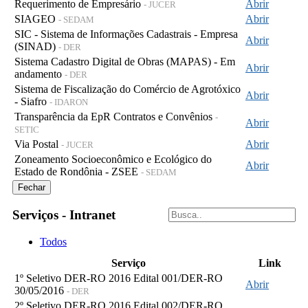
Requerimento de Empresário
Abrir
- JUCER
SIAGEO
Abrir
- SEDAM
SIC - Sistema de Informações Cadastrais - Empresa
Abrir
(SINAD)
- DER
Sistema Cadastro Digital de Obras (MAPAS) - Em
Abrir
andamento
- DER
Sistema de Fiscalização do Comércio de Agrotóxico
Abrir
- Siafro
- IDARON
Transparência da EpR Contratos e Convênios
-
Abrir
SETIC
Via Postal
Abrir
- JUCER
Zoneamento Socioeconômico e Ecológico do
Abrir
Estado de Rondônia - ZSEE
- SEDAM
Fechar
Serviços - Intranet
Todos
Serviço
Link
1º Seletivo DER-RO 2016 Edital 001/DER-RO
Abrir
30/05/2016
- DER
2º Seletivo DER-RO 2016 Edital 002/DER-RO