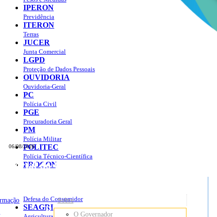
IPERON
Previdência
ITERON
Terras
JUCER
Junta Comercial
LGPD
Proteção de Dados Pessoais
OUVIDORIA
Ouvidoria-Geral
PC
Polícia Civil
PGE
Procuradoria Geral
PM
Polícia Militar
POLITEC
06/08/2026
Polícia Técnico-Científica
Portal do Governo do
Estado de Rondônia
PROCON
sso à Informação
Governo
de
Defesa do Consumidor
ormação
Sobre
SEAGRI
Rondônia
o
O Governador
Agricultura