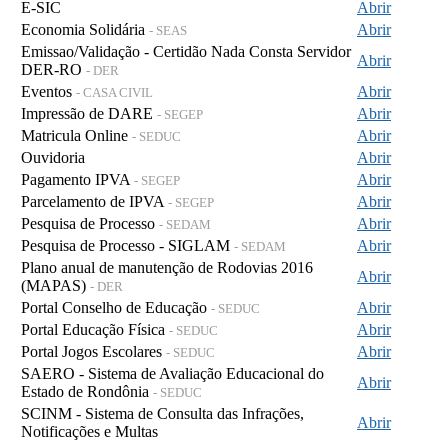
E-SIC
Abrir
Economia Solidária
Abrir
- SEAS
Emissao/Validação - Certidão Nada Consta Servidor
Abrir
DER-RO
- DER
Eventos
Abrir
- CASA CIVIL
Impressão de DARE
Abrir
- SEGEP
Matricula Online
Abrir
- SEDUC
Ouvidoria
Abrir
Pagamento IPVA
Abrir
- SEGEP
Parcelamento de IPVA
Abrir
- SEGEP
Pesquisa de Processo
Abrir
- SEDAM
Pesquisa de Processo - SIGLAM
Abrir
- SEDAM
Plano anual de manutenção de Rodovias 2016
Abrir
(MAPAS)
- DER
Portal Conselho de Educação
Abrir
- SEDUC
Portal Educação Física
Abrir
- SEDUC
Portal Jogos Escolares
Abrir
- SEDUC
SAERO - Sistema de Avaliação Educacional do
Abrir
Estado de Rondônia
- SEDUC
SCINM - Sistema de Consulta das Infrações,
Abrir
Notificações e Multas