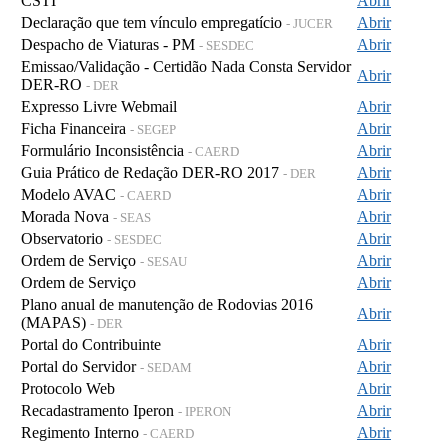
CSTI
Abrir
Declaração que tem vínculo empregatício
Abrir
- JUCER
Despacho de Viaturas - PM
Abrir
- SESDEC
Emissao/Validação - Certidão Nada Consta Servidor
Abrir
DER-RO
- DER
Expresso Livre Webmail
Abrir
Ficha Financeira
Abrir
- SEGEP
Formulário Inconsistência
Abrir
- CAERD
Guia Prático de Redação DER-RO 2017
Abrir
- DER
Modelo AVAC
Abrir
- CAERD
Morada Nova
Abrir
- SEAS
Observatorio
Abrir
- SESDEC
Ordem de Serviço
Abrir
- SESAU
Ordem de Serviço
Abrir
Plano anual de manutenção de Rodovias 2016
Abrir
(MAPAS)
- DER
Portal do Contribuinte
Abrir
Portal do Servidor
Abrir
- SEDAM
Protocolo Web
Abrir
Recadastramento Iperon
Abrir
- IPERON
Regimento Interno
Abrir
- CAERD