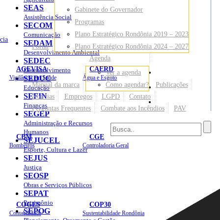
SEAS
Gabinete do Governador
Assistência Social
Programas
SECOM
Plano Estratégico Rondônia 2019 – 2023
Comunicação
cia
SEDAM
Portal
Plano Estratégico Rondônia 2024 – 2027
Desenvolvimento Ambiental
Agenda
SEDEC
AGEVISA
CAERD
Desenvolvimento
Ver a agenda
Mapa do Site
Vigilância em Saúde
SEDUC
Água e Esgoto
Manual da marca
Como agendar?
Publicações
Educação
SEFIN
Notícias
Empregos
LGPD
Contato
Sites
Finanças
Perguntas Frequentes
Combate aos Incêndios
PAV
SEGEP
Administração e Recursos
Humanos
CBM
CGE
SEJUCEL
Bombeiros
Controladoria Geral
Esporte, Cultura e Lazer
SEJUS
Justiça
SEOSP
Obras e Serviços Públicos
SEPAT
Patrimônio
COGES
COP30
SEPOG
Contabilidade
Sustentabilidade Rondônia