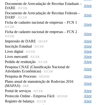
Documento de Arrecadação de Receitas Estaduais –
Abrir
DARE
- JUCER
Documento de Arrecadação de Receitas Federais –
Abrir
DARF
- JUCER
Ficha de cadastro nacional de empresas – FCN 1
-
Abrir
JUCER
Ficha de cadastro nacional de empresas – FCN 2
-
Abrir
JUCER
Impressão de DARE
Abrir
- SEGEP
Inscrição Estadual
Abrir
- JUCER
Livro digital
Abrir
- JUCER
Livro mercantil
Abrir
- JUCER
Pedido de restituição
Abrir
- JUCER
Pesquisa CNAE (Classificação Nacional de
Abrir
Atividades Econômicas)
- JUCER
Pesquisa de Processo
Abrir
- SEDAM
Plano anual de manutenção de Rodovias 2016
Abrir
(MAPAS)
- DER
Portal de serviços
Abrir
- JUCER
Protocolo Online - Empresa Fácil
Abrir
- SEDAM
Registro de balanço
Abrir
- JUCER