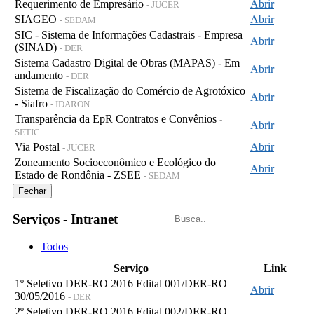
Requerimento de Empresário
Abrir
- JUCER
SIAGEO
Abrir
- SEDAM
SIC - Sistema de Informações Cadastrais - Empresa
Abrir
(SINAD)
- DER
Sistema Cadastro Digital de Obras (MAPAS) - Em
Abrir
andamento
- DER
Sistema de Fiscalização do Comércio de Agrotóxico
Abrir
- Siafro
- IDARON
Transparência da EpR Contratos e Convênios
-
Abrir
SETIC
Via Postal
Abrir
- JUCER
Zoneamento Socioeconômico e Ecológico do
Abrir
Estado de Rondônia - ZSEE
- SEDAM
Fechar
Serviços - Intranet
Todos
Serviço
Link
1º Seletivo DER-RO 2016 Edital 001/DER-RO
Abrir
30/05/2016
- DER
2º Seletivo DER-RO 2016 Edital 002/DER-RO