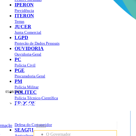
IPERON
Previdência
ITERON
Terras
JUCER
Junta Comercial
LGPD
Proteção de Dados Pessoais
OUVIDORIA
Ouvidoria-Geral
PC
Polícia Civil
PGE
Procuradoria Geral
PM
Polícia Militar
POLITEC
05/08/2026
Polícia Técnico-Científica
Portal do Governo do
Estado de Rondônia
PROCON
sso à Informação
Governo
de
Defesa do Consumidor
ormação
Sobre
SEAGRI
Rondônia
o
O Governador
Agricultura