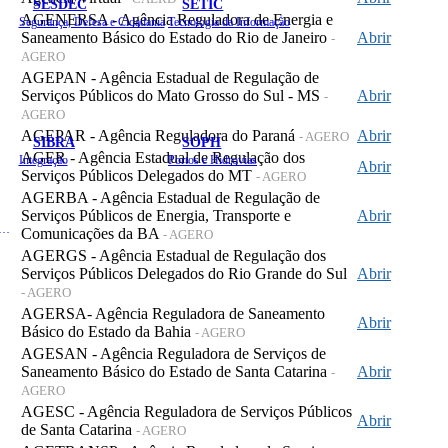
SESDEC
SETIC
AGENERSA - Agência Reguladora de Energia e
Segurança, Defesa e Cidadania
Tecnologia da Informação
Saneamento Básico do Estado do Rio de Janeiro
Abrir
-
AGERO
AGEPAN - Agência Estadual de Regulação de
Serviços Públicos do Mato Grosso do Sul - MS
Abrir
-
AGERO
AGEPAR - Agência Reguladora do Paraná
Abrir
- AGERO
SIBRA
SOPH
AGER - Agência Estadual de Regulação dos
Integração
Portos e Hidrovias
Abrir
Serviços Públicos Delegados do MT
- AGERO
AGERBA - Agência Estadual de Regulação de
Serviços Públicos de Energia, Transporte e
Abrir
 de Gastos Públicos Administrativos
Comunicações da BA
- AGERO
AGERGS - Agência Estadual de Regulação dos
Serviços Públicos Delegados do Rio Grande do Sul
Abrir
- AGERO
AGERSA- Agência Reguladora de Saneamento
Abrir
Básico do Estado da Bahia
- AGERO
AGESAN - Agência Reguladora de Serviços de
Saneamento Básico do Estado de Santa Catarina
Abrir
-
AGERO
AGESC - Agência Reguladora de Serviços Públicos
Abrir
de Santa Catarina
- AGERO