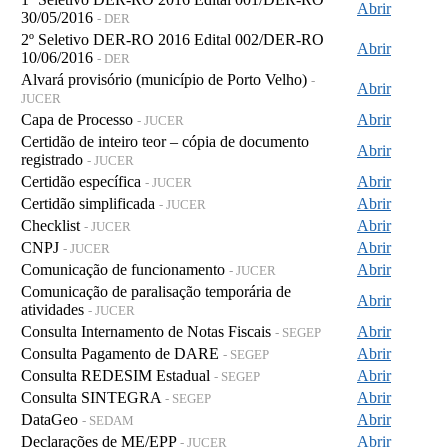
Abrir
30/05/2016
- DER
2º Seletivo DER-RO 2016 Edital 002/DER-RO
Abrir
10/06/2016
- DER
Alvará provisório (município de Porto Velho)
-
Abrir
JUCER
Capa de Processo
Abrir
- JUCER
Certidão de inteiro teor – cópia de documento
Abrir
registrado
- JUCER
Certidão específica
Abrir
- JUCER
Certidão simplificada
Abrir
- JUCER
Checklist
Abrir
- JUCER
CNPJ
Abrir
- JUCER
Comunicação de funcionamento
Abrir
- JUCER
Comunicação de paralisação temporária de
Abrir
atividades
- JUCER
Consulta Internamento de Notas Fiscais
Abrir
- SEGEP
Consulta Pagamento de DARE
Abrir
- SEGEP
Consulta REDESIM Estadual
Abrir
- SEGEP
Consulta SINTEGRA
Abrir
- SEGEP
DataGeo
Abrir
- SEDAM
Declarações de ME/EPP
Abrir
- JUCER