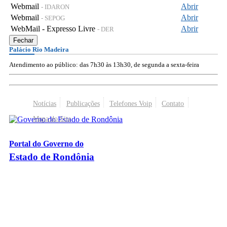
Webmail
Abrir
- IDARON
Webmail
Abrir
- SEPOG
WebMail - Expresso Livre
Abrir
- DER
Fechar
Palácio Rio Madeira
Atendimento ao público: das 7h30 às 13h30, de segunda a sexta-feira
Notícias
Publicações
Telefones Voip
Contato
Mapa do Site
Portal do Governo do
Estado de Rondônia
Palácio Rio Madeira
- Av. Farquar, 2986 - Bairro Pedrinhas
CEP 76.801-470 - Porto Velho, RO
© 2026
Governo do Estado de Rondônia
Todos os Direitos Reservados