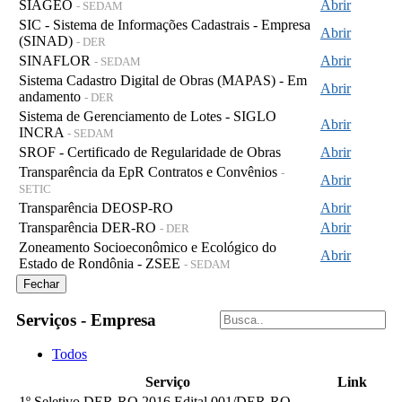
SIAGEO
Abrir
- SEDAM
SIC - Sistema de Informações Cadastrais - Empresa
Abrir
(SINAD)
- DER
SINAFLOR
Abrir
- SEDAM
Sistema Cadastro Digital de Obras (MAPAS) - Em
Abrir
andamento
- DER
Sistema de Gerenciamento de Lotes - SIGLO
Abrir
INCRA
- SEDAM
SROF - Certificado de Regularidade de Obras
Abrir
Transparência da EpR Contratos e Convênios
-
Abrir
SETIC
Transparência DEOSP-RO
Abrir
Transparência DER-RO
Abrir
- DER
Zoneamento Socioeconômico e Ecológico do
Abrir
Estado de Rondônia - ZSEE
- SEDAM
Fechar
Serviços - Empresa
Todos
Serviço
Link
1º Seletivo DER-RO 2016 Edital 001/DER-RO