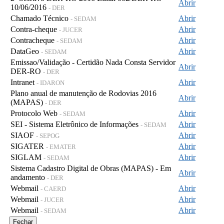
Abrir
10/06/2016
- DER
Chamado Técnico
Abrir
- SEDAM
Contra-cheque
Abrir
- JUCER
Contracheque
Abrir
- SEDAM
DataGeo
Abrir
- SEDAM
Emissao/Validação - Certidão Nada Consta Servidor
Abrir
DER-RO
- DER
Intranet
Abrir
- IDARON
Plano anual de manutenção de Rodovias 2016
Abrir
(MAPAS)
- DER
Protocolo Web
Abrir
- SEDAM
SEI - Sistema Eletrônico de Informações
Abrir
- SEDAM
SIAOF
Abrir
- SEPOG
SIGATER
Abrir
- EMATER
SIGLAM
Abrir
- SEDAM
Sistema Cadastro Digital de Obras (MAPAS) - Em
Abrir
andamento
- DER
Webmail
Abrir
- CAERD
Webmail
Abrir
- JUCER
Webmail
Abrir
- SEDAM
Fechar