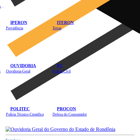
Instituto de Educação em Saúde Pública
IPERON
ITERON
Previdência
Terras
OUVIDORIA
PC
s
Ouvidoria-Geral
Polícia Civil
POLITEC
PROCON
Polícia Técnico-Científica
Defesa do Consumidor