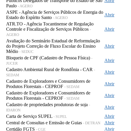
Públicos Delegados de Transporte do Estado de São
Abrir
Paulo
- AGERO
ASPE - Agência de Serviços Públicos de Energia do
Abrir
Estado do Espírito Santo
- AGERO
ATR.TO - Agência Tocantinense de Regulação
Controle e Fiscalização de Serviços Públicos
Abrir
-
AGERO
Avaliação do Seminário Estadual de Reformulação
do Projeto Correção de Fluxo Escolar do Ensino
Abrir
Médio
- SEDUC
Bloqueio de CPF (Cadastro de Pessoa Física)
-
Abrir
JUCER
Cadastro Ambiental Rural de Rondônia - CAR
-
Abrir
SEDAM
Cadastro de Exploradores e Consumidores de
Abrir
Produtos Florestais - CEPROF
- SEDAM
Cadastro de Exploradores e Consumidores de
Abrir
Produtos Florestais - CEPROF
- SEDAM
Cadastro de propriedades produtoras de soja
-
Abrir
IDARON
Carta de Serviço SUPEL
Abrir
- SUPEL
Central de Consultas e Emissão de Guias
Abrir
- DETRAN
Certidão FGTS
Abrir
- CGE