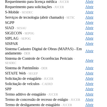
Requerimento para licença médica
Abrir
- JUCER
Requerimento para solicitações
Abrir
- JUCER
S-Mobile
Abrir
- SESDEC
Serviços de tecnologia (abrir chamado)
Abrir
- SETIC
SGPP
Abrir
SIAD
Abrir
- SESAU
SIGECON
Abrir
- SEPOG
SIPLAG
Abrir
- SEPOG
SISPAR
Abrir
Sistema Cadastro Digital de Obras (MAPAS) - Em
Abrir
andamento
- DER
Sistema de Controle de Ocorrências Periciais
-
Abrir
SESDEC
Sistema de Patrimônio
Abrir
- DER
SITAFE Web
Abrir
- SEGEP
Solicitação de estagiário
Abrir
- JUCER
Solicitação de veículos
Abrir
- CAERD
SPP
Abrir
Termo aditivo de estagiário
Abrir
- JUCER
Termo de concessão de recesso de estágio
Abrir
- JUCER
Termo de desligamento de estagiário
Abrir
- JUCER