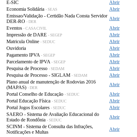
E-SIC
Abrir
Economia Solidária
Abrir
- SEAS
Emissao/Validação - Certidão Nada Consta Servidor
Abrir
DER-RO
- DER
Eventos
Abrir
- CASA CIVIL
Impressão de DARE
Abrir
- SEGEP
Matricula Online
Abrir
- SEDUC
Ouvidoria
Abrir
Pagamento IPVA
Abrir
- SEGEP
Parcelamento de IPVA
Abrir
- SEGEP
Pesquisa de Processo
Abrir
- SEDAM
Pesquisa de Processo - SIGLAM
Abrir
- SEDAM
Plano anual de manutenção de Rodovias 2016
Abrir
(MAPAS)
- DER
Portal Conselho de Educação
Abrir
- SEDUC
Portal Educação Física
Abrir
- SEDUC
Portal Jogos Escolares
Abrir
- SEDUC
SAERO - Sistema de Avaliação Educacional do
Abrir
Estado de Rondônia
- SEDUC
SCINM - Sistema de Consulta das Infrações,
Abrir
Notificações e Multas