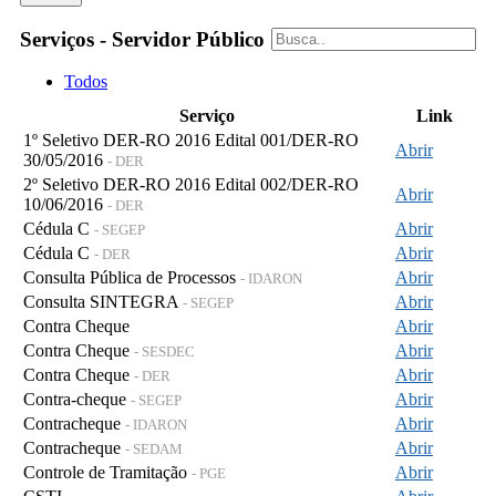
Serviços - Servidor Público
Todos
Serviço
Link
1º Seletivo DER-RO 2016 Edital 001/DER-RO
Abrir
30/05/2016
- DER
2º Seletivo DER-RO 2016 Edital 002/DER-RO
Abrir
10/06/2016
- DER
Cédula C
Abrir
- SEGEP
Cédula C
Abrir
- DER
Consulta Pública de Processos
Abrir
- IDARON
Consulta SINTEGRA
Abrir
- SEGEP
Contra Cheque
Abrir
Contra Cheque
Abrir
- SESDEC
Contra Cheque
Abrir
- DER
Contra-cheque
Abrir
- SEGEP
Contracheque
Abrir
- IDARON
Contracheque
Abrir
- SEDAM
Controle de Tramitação
Abrir
- PGE