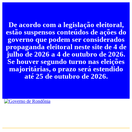
De acordo com a legislação eleitoral,
estão suspensos conteúdos de ações do
governo que podem ser considerados
propaganda eleitoral neste site de 4 de
julho de 2026 a 4 de outubro de 2026.
Se houver segundo turno nas eleições
majoritárias, o prazo será estendido
até 25 de outubro de 2026.