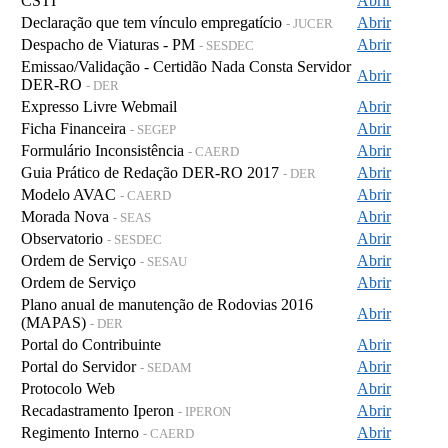
CSTI
Abrir
Declaração que tem vínculo empregatício
Abrir
- JUCER
Despacho de Viaturas - PM
Abrir
- SESDEC
Emissao/Validação - Certidão Nada Consta Servidor
Abrir
DER-RO
- DER
Expresso Livre Webmail
Abrir
Ficha Financeira
Abrir
- SEGEP
Formulário Inconsistência
Abrir
- CAERD
Guia Prático de Redação DER-RO 2017
Abrir
- DER
Modelo AVAC
Abrir
- CAERD
Morada Nova
Abrir
- SEAS
Observatorio
Abrir
- SESDEC
Ordem de Serviço
Abrir
- SESAU
Ordem de Serviço
Abrir
Plano anual de manutenção de Rodovias 2016
Abrir
(MAPAS)
- DER
Portal do Contribuinte
Abrir
Portal do Servidor
Abrir
- SEDAM
Protocolo Web
Abrir
Recadastramento Iperon
Abrir
- IPERON
Regimento Interno
Abrir
- CAERD