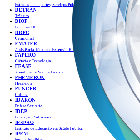
Estradas, Transportes, Serviços Públicos
DETRAN
Trânsito
DIOF
Imprensa Oficial
DRPC
Cerimonial
EMATER
Assistência Técnica e Extensão Rural
FAPERO
Ciência e Tecnologia
FEASE
Atendimento Socioeducativo
FHEMERON
Fhemeron
FUNCER
Cultura
IDARON
Defesa Sanitária
IDEP
Educação Profissional
IESPRO
Instituto de Educação em Saúde Pública
IPEM
Pesos e Medidas