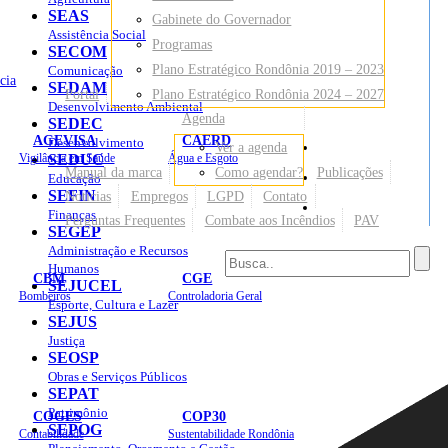
SEAS
Gabinete do Governador
Assistência Social
Programas
SECOM
Plano Estratégico Rondônia 2019 – 2023
Comunicação
cia
SEDAM
Portal
Plano Estratégico Rondônia 2024 – 2027
Desenvolvimento Ambiental
Agenda
SEDEC
AGEVISA
CAERD
Desenvolvimento
Ver a agenda
Mapa do Site
Vigilância em Saúde
SEDUC
Água e Esgoto
Manual da marca
Como agendar?
Publicações
Educação
SEFIN
Notícias
Empregos
LGPD
Contato
Sites
Finanças
Perguntas Frequentes
Combate aos Incêndios
PAV
SEGEP
Administração e Recursos
Humanos
CBM
CGE
SEJUCEL
Bombeiros
Controladoria Geral
Esporte, Cultura e Lazer
SEJUS
Justiça
SEOSP
Obras e Serviços Públicos
SEPAT
Patrimônio
COGES
COP30
SEPOG
Contabilidade
Sustentabilidade Rondônia