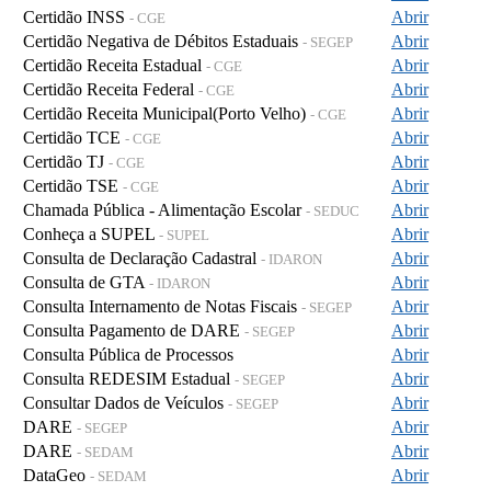
Certidão INSS
Abrir
- CGE
Certidão Negativa de Débitos Estaduais
Abrir
- SEGEP
Certidão Receita Estadual
Abrir
- CGE
Certidão Receita Federal
Abrir
- CGE
Certidão Receita Municipal(Porto Velho)
Abrir
- CGE
Certidão TCE
Abrir
- CGE
Certidão TJ
Abrir
- CGE
Certidão TSE
Abrir
- CGE
Chamada Pública - Alimentação Escolar
Abrir
- SEDUC
Conheça a SUPEL
Abrir
- SUPEL
Consulta de Declaração Cadastral
Abrir
- IDARON
Consulta de GTA
Abrir
- IDARON
Consulta Internamento de Notas Fiscais
Abrir
- SEGEP
Consulta Pagamento de DARE
Abrir
- SEGEP
Consulta Pública de Processos
Abrir
Consulta REDESIM Estadual
Abrir
- SEGEP
Consultar Dados de Veículos
Abrir
- SEGEP
DARE
Abrir
- SEGEP
DARE
Abrir
- SEDAM
DataGeo
Abrir
- SEDAM