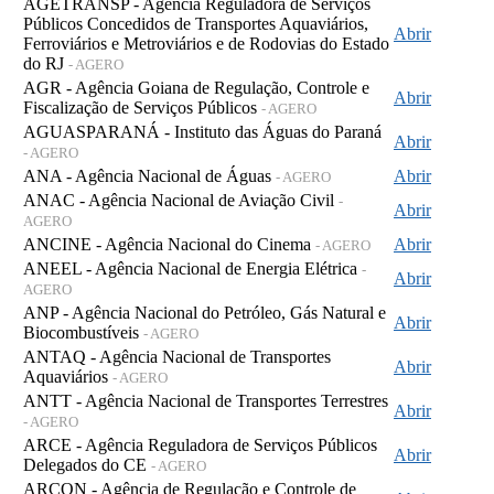
AGETRANSP - Agência Reguladora de Serviços
Públicos Concedidos de Transportes Aquaviários,
Abrir
Ferroviários e Metroviários e de Rodovias do Estado
do RJ
- AGERO
AGR - Agência Goiana de Regulação, Controle e
Abrir
Fiscalização de Serviços Públicos
- AGERO
AGUASPARANÁ - Instituto das Águas do Paraná
Abrir
- AGERO
ANA - Agência Nacional de Águas
Abrir
- AGERO
ANAC - Agência Nacional de Aviação Civil
-
Abrir
AGERO
ANCINE - Agência Nacional do Cinema
Abrir
- AGERO
ANEEL - Agência Nacional de Energia Elétrica
-
Abrir
AGERO
ANP - Agência Nacional do Petróleo, Gás Natural e
Abrir
Biocombustíveis
- AGERO
ANTAQ - Agência Nacional de Transportes
Abrir
Aquaviários
- AGERO
ANTT - Agência Nacional de Transportes Terrestres
Abrir
- AGERO
ARCE - Agência Reguladora de Serviços Públicos
Abrir
Delegados do CE
- AGERO
ARCON - Agência de Regulação e Controle de