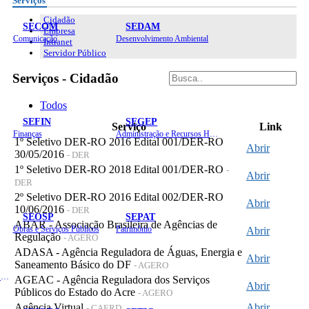
Serviços
Cidadão
SECOM
SEDAM
Empresa
Comunicação
Desenvolvimento Ambiental
Intranet
Servidor Público
Serviços - Cidadão
Todos
SEFIN
SEGEP
Serviço
Link
Finanças
Administração e Recursos Humanos
1º Seletivo DER-RO 2016 Edital 001/DER-RO
Abrir
30/05/2016
- DER
1º Seletivo DER-RO 2018 Edital 001/DER-RO
-
Abrir
DER
2º Seletivo DER-RO 2016 Edital 002/DER-RO
Abrir
10/06/2016
- DER
SEOSP
SEPAT
ABAR - Associação Brasileira de Agências de
Obras e Serviços Públicos
Patrimônio
Abrir
Regulação
- AGERO
ADASA - Agência Reguladora de Águas, Energia e
Abrir
Saneamento Básico do DF
- AGERO
Planejamento, Orçamento e Gestão
AGEAC - Agência Reguladora dos Serviços
Abrir
Públicos do Estado do Acre
- AGERO
Agência Virtual
Abrir
- CAERD