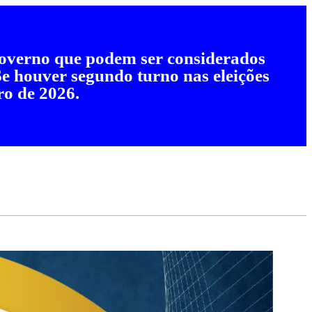
 governo que podem ser considerados
 Se houver segundo turno nas eleições
ro de 2026.