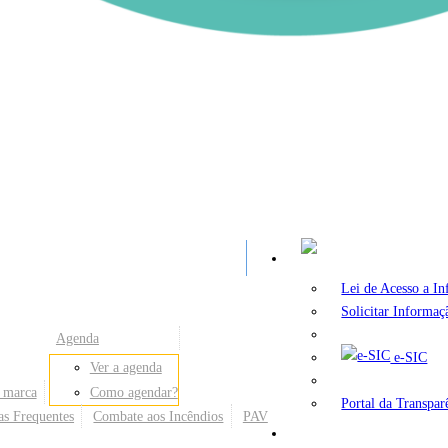
A
Lei de Acesso a I
Solicitar Informaç
Agenda
e-SIC
Ver a agenda
 marca
Como agendar?
Portal da Transpar
as Frequentes
Combate aos Incêndios
PAV
Secretarias e Órgãos