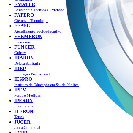
EMATER
Assistência Técnica e Extensão Rural
FAPERO
Ciência e Tecnologia
FEASE
Atendimento Socioeducativo
FHEMERON
Fhemeron
FUNCER
Cultura
IDARON
Defesa Sanitária
IDEP
Educação Profissional
IESPRO
Instituto de Educação em Saúde Pública
IPEM
Pesos e Medidas
IPERON
Previdência
ITERON
Terras
JUCER
Junta Comercial
LGPD