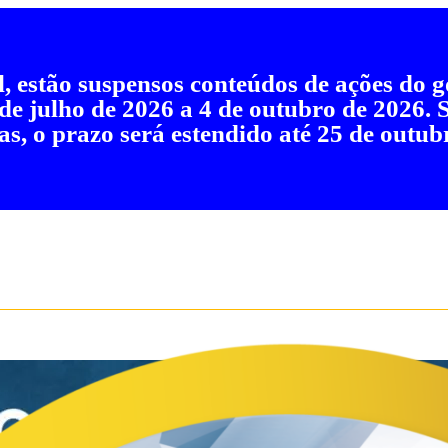
al, estão suspensos conteúdos de ações do
 de julho de 2026 a 4 de outubro de 2026.
as, o prazo será estendido até 25 de outub