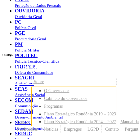
Proteção de Dados Pessoais
OUVIDORIA
Ouvidoria-Geral
PC
Polícia Civil
PGE
Procuradoria Geral
PM
Polícia Militar
POLITEC
06/08/2026
Polícia Técnico-Científica
Portal do Governo do
Estado de Rondônia
PROCON
Defesa do Consumidor
SEAGRI
Governo
de Rondônia
Sobre
Agricultura
SEAS
O Governador
Assistência Social
Gabinete do Governador
SECOM
Comunicação
Programas
SEDAM
Plano Estratégico Rondônia 2019 – 2023
Desenvolvimento Ambiental
Portal
Plano Estratégico Rondônia 2024 – 2027
Manual da
SEDEC
Desenvolvimento
Publicações
Notícias
Empregos
LGPD
Contato
Pergunt
SEDUC