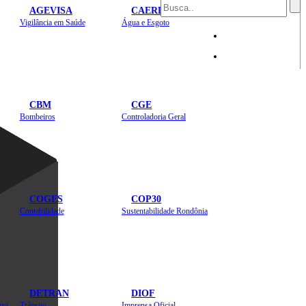
AGEVISA
CAERD
Mapa do Site
Vigilância em Saúde
Água e Esgoto
Sites
CBM
CGE
Bombeiros
Controladoria Geral
COGES
COP30
Contabilidade
Sustentabilidade Rondônia
DETRAN
DIOF
Estradas, Transportes, Serviços Públicos
Trânsito
Imprensa Oficial