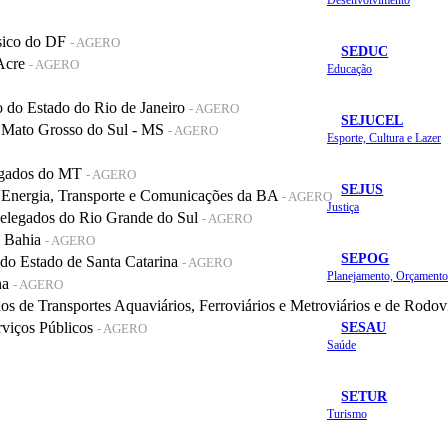
sico do DF
- AGERO
SEDUC
 Acre
- AGERO
Educação
do Estado do Rio de Janeiro
- AGERO
SEJUCEL
 Mato Grosso do Sul - MS
- AGERO
Esporte, Cultura e Lazer
legados do MT
- AGERO
SEJUS
 Energia, Transporte e Comunicações da BA
- AGERO
Justiça
elegados do Rio Grande do Sul
- AGERO
a Bahia
- AGERO
SEPOG
o Estado de Santa Catarina
- AGERO
na
- AGERO
de Transportes Aquaviários, Ferroviários e Metroviários e de Rodov
SESAU
rviços Públicos
- AGERO
Saúde
SETUR
Turismo