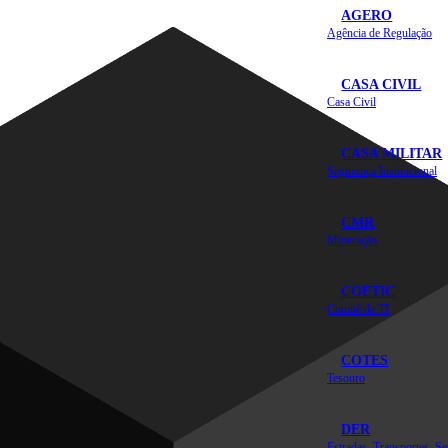
AGERO
Agência de Regulação
CASA CIVIL
Casa Civil
CASA MILITAR
Segurança Institucional
CMR
Mineração
COETIC
Comitê de TI
COTES
Tesouro
DER