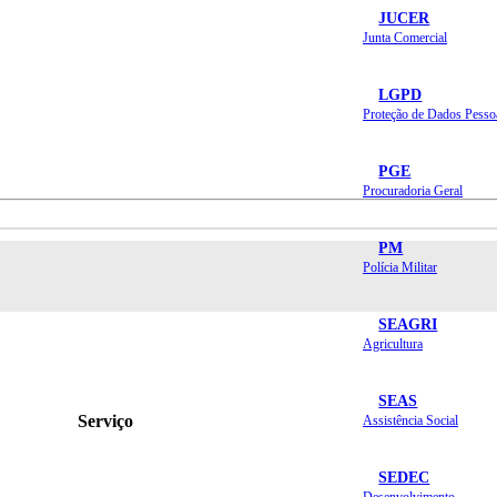
JUCER
Junta Comercial
LGPD
Proteção de Dados Pesso
PGE
Procuradoria Geral
PM
Polícia Militar
SEAGRI
Agricultura
SEAS
Serviço
Assistência Social
SEDEC
Desenvolvimento