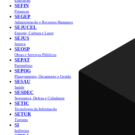
Educação
SEFIN
Finanças
SEGEP
Administração e Recursos Humanos
SEJUCEL
Esporte, Cultura e Lazer
SEJUS
Justiça
SEOSP
Obras e Serviços Públicos
SEPAT
Patrimônio
SEPOG
Planejamento, Orçamento e Gestão
SESAU
Saúde
SESDEC
Segurança, Defesa e Cidadania
SETIC
Tecnologia da Informação
SETUR
Turismo
SI
Indígena