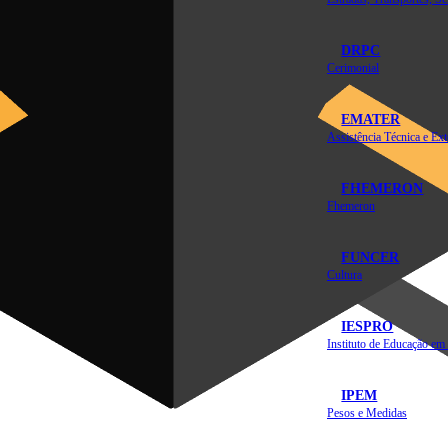
DRPC
Cerimonial
EMATER
FHEMERON
Fhemeron
FUNCER
Cultura
IESPRO
IPEM
Pesos e Medidas