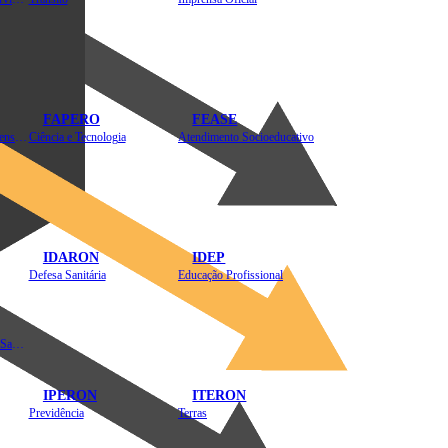
FAPERO
FEASE
Assistência Técnica e Extensão Rural
Ciência e Tecnologia
Atendimento Socioeducativo
IDARON
IDEP
Defesa Sanitária
Educação Profissional
Instituto de Educação em Saúde Pública
IPERON
ITERON
Previdência
Terras