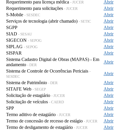
Requerimento para licença médica
Abrir
- JUCER
Requerimento para solicitações
Abrir
- JUCER
S-Mobile
Abrir
- SESDEC
Serviços de tecnologia (abrir chamado)
Abrir
- SETIC
SGPP
Abrir
SIAD
Abrir
- SESAU
SIGECON
Abrir
- SEPOG
SIPLAG
Abrir
- SEPOG
SISPAR
Abrir
Sistema Cadastro Digital de Obras (MAPAS) - Em
Abrir
andamento
- DER
Sistema de Controle de Ocorrências Periciais
-
Abrir
SESDEC
Sistema de Patrimônio
Abrir
- DER
SITAFE Web
Abrir
- SEGEP
Solicitação de estagiário
Abrir
- JUCER
Solicitação de veículos
Abrir
- CAERD
SPP
Abrir
Termo aditivo de estagiário
Abrir
- JUCER
Termo de concessão de recesso de estágio
Abrir
- JUCER
Termo de desligamento de estagiário
Abrir
- JUCER