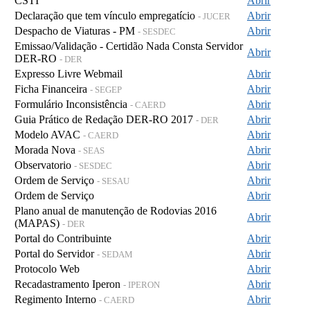
CSTI
Abrir
Declaração que tem vínculo empregatício
Abrir
- JUCER
Despacho de Viaturas - PM
Abrir
- SESDEC
Emissao/Validação - Certidão Nada Consta Servidor
Abrir
DER-RO
- DER
Expresso Livre Webmail
Abrir
Ficha Financeira
Abrir
- SEGEP
Formulário Inconsistência
Abrir
- CAERD
Guia Prático de Redação DER-RO 2017
Abrir
- DER
Modelo AVAC
Abrir
- CAERD
Morada Nova
Abrir
- SEAS
Observatorio
Abrir
- SESDEC
Ordem de Serviço
Abrir
- SESAU
Ordem de Serviço
Abrir
Plano anual de manutenção de Rodovias 2016
Abrir
(MAPAS)
- DER
Portal do Contribuinte
Abrir
Portal do Servidor
Abrir
- SEDAM
Protocolo Web
Abrir
Recadastramento Iperon
Abrir
- IPERON
Regimento Interno
Abrir
- CAERD