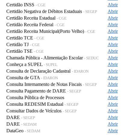
Certidão INSS
Abrir
- CGE
Certidão Negativa de Débitos Estaduais
Abrir
- SEGEP
Certidão Receita Estadual
Abrir
- CGE
Certidão Receita Federal
Abrir
- CGE
Certidão Receita Municipal(Porto Velho)
Abrir
- CGE
Certidão TCE
Abrir
- CGE
Certidão TJ
Abrir
- CGE
Certidão TSE
Abrir
- CGE
Chamada Pública - Alimentação Escolar
Abrir
- SEDUC
Conheça a SUPEL
Abrir
- SUPEL
Consulta de Declaração Cadastral
Abrir
- IDARON
Consulta de GTA
Abrir
- IDARON
Consulta Internamento de Notas Fiscais
Abrir
- SEGEP
Consulta Pagamento de DARE
Abrir
- SEGEP
Consulta Pública de Processos
Abrir
Consulta REDESIM Estadual
Abrir
- SEGEP
Consultar Dados de Veículos
Abrir
- SEGEP
DARE
Abrir
- SEGEP
DARE
Abrir
- SEDAM
DataGeo
Abrir
- SEDAM