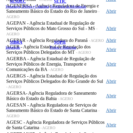
SESDEC
SETIC
AGENERSA - Agência Reguladora de Energia e
Segurança, Defesa e Cidadania
Tecnologia da Informação
Saneamento Básico do Estado do Rio de Janeiro
Abrir
-
AGERO
AGEPAN - Agência Estadual de Regulação de
Serviços Públicos do Mato Grosso do Sul - MS
Abrir
-
AGERO
AGEPAR - Agência Reguladora do Paraná
Abrir
- AGERO
SIBRA
SOPH
AGER - Agência Estadual de Regulação dos
Integração
Portos e Hidrovias
Abrir
Serviços Públicos Delegados do MT
- AGERO
AGERBA - Agência Estadual de Regulação de
Serviços Públicos de Energia, Transporte e
Abrir
 de Gastos Públicos Administrativos
Comunicações da BA
- AGERO
AGERGS - Agência Estadual de Regulação dos
Serviços Públicos Delegados do Rio Grande do Sul
Abrir
- AGERO
AGERSA- Agência Reguladora de Saneamento
Abrir
Básico do Estado da Bahia
- AGERO
AGESAN - Agência Reguladora de Serviços de
Saneamento Básico do Estado de Santa Catarina
Abrir
-
AGERO
AGESC - Agência Reguladora de Serviços Públicos
Abrir
de Santa Catarina
- AGERO