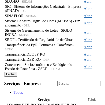
SIAGEO
Abrir
- SEDAM
SIC - Sistema de Informações Cadastrais - Empresa
Abrir
(SINAD)
- DER
SINAFLOR
Abrir
- SEDAM
Sistema Cadastro Digital de Obras (MAPAS) - Em
Abrir
andamento
- DER
Sistema de Gerenciamento de Lotes - SIGLO
Abrir
INCRA
- SEDAM
SROF - Certificado de Regularidade de Obras
Abrir
Transparência da EpR Contratos e Convênios
-
Abrir
SETIC
Transparência DEOSP-RO
Abrir
Transparência DER-RO
Abrir
- DER
Zoneamento Socioeconômico e Ecológico do
Abrir
Estado de Rondônia - ZSEE
- SEDAM
Fechar
Serviços - Empresa
Todos
Serviço
Link
1º Seletivo DER-RO 2016 Edital 001/DER-RO