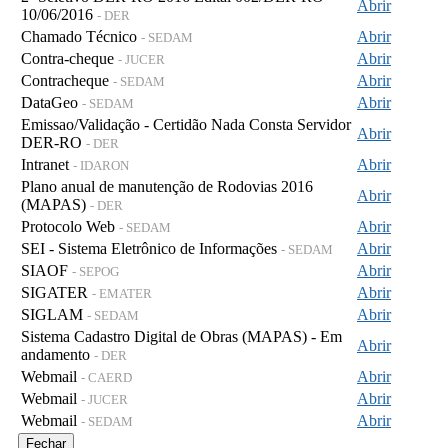
Abrir
10/06/2016
- DER
Chamado Técnico
Abrir
- SEDAM
Contra-cheque
Abrir
- JUCER
Contracheque
Abrir
- SEDAM
DataGeo
Abrir
- SEDAM
Emissao/Validação - Certidão Nada Consta Servidor
Abrir
DER-RO
- DER
Intranet
Abrir
- IDARON
Plano anual de manutenção de Rodovias 2016
Abrir
(MAPAS)
- DER
Protocolo Web
Abrir
- SEDAM
SEI - Sistema Eletrônico de Informações
Abrir
- SEDAM
SIAOF
Abrir
- SEPOG
SIGATER
Abrir
- EMATER
SIGLAM
Abrir
- SEDAM
Sistema Cadastro Digital de Obras (MAPAS) - Em
Abrir
andamento
- DER
Webmail
Abrir
- CAERD
Webmail
Abrir
- JUCER
Webmail
Abrir
- SEDAM
Fechar