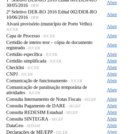
Abrir
30/05/2016
- DER
2º Seletivo DER-RO 2016 Edital 002/DER-RO
Abrir
10/06/2016
- DER
Alvará provisório (município de Porto Velho)
-
Abrir
JUCER
Capa de Processo
Abrir
- JUCER
Certidão de inteiro teor – cópia de documento
Abrir
registrado
- JUCER
Certidão específica
Abrir
- JUCER
Certidão simplificada
Abrir
- JUCER
Checklist
Abrir
- JUCER
CNPJ
Abrir
- JUCER
Comunicação de funcionamento
Abrir
- JUCER
Comunicação de paralisação temporária de
Abrir
atividades
- JUCER
Consulta Internamento de Notas Fiscais
Abrir
- SEGEP
Consulta Pagamento de DARE
Abrir
- SEGEP
Consulta REDESIM Estadual
Abrir
- SEGEP
Consulta SINTEGRA
Abrir
- SEGEP
DataGeo
Abrir
- SEDAM
Declarações de ME/EPP
Abrir
- JUCER