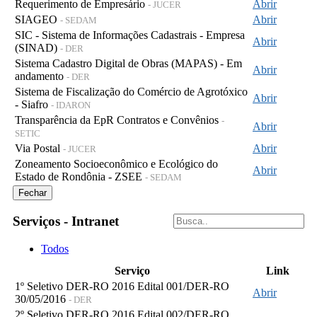
Requerimento de Empresário
Abrir
- JUCER
SIAGEO
Abrir
- SEDAM
SIC - Sistema de Informações Cadastrais - Empresa
Abrir
(SINAD)
- DER
Sistema Cadastro Digital de Obras (MAPAS) - Em
Abrir
andamento
- DER
Sistema de Fiscalização do Comércio de Agrotóxico
Abrir
- Siafro
- IDARON
Transparência da EpR Contratos e Convênios
-
Abrir
SETIC
Via Postal
Abrir
- JUCER
Zoneamento Socioeconômico e Ecológico do
Abrir
Estado de Rondônia - ZSEE
- SEDAM
Fechar
Serviços - Intranet
Todos
Serviço
Link
1º Seletivo DER-RO 2016 Edital 001/DER-RO
Abrir
30/05/2016
- DER
2º Seletivo DER-RO 2016 Edital 002/DER-RO