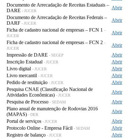
Documento de Arrecadação de Receitas Estaduais –
Abrir
DARE
- JUCER
Documento de Arrecadação de Receitas Federais –
Abrir
DARF
- JUCER
Ficha de cadastro nacional de empresas – FCN 1
-
Abrir
JUCER
Ficha de cadastro nacional de empresas – FCN 2
-
Abrir
JUCER
Impressão de DARE
Abrir
- SEGEP
Inscrição Estadual
Abrir
- JUCER
Livro digital
Abrir
- JUCER
Livro mercantil
Abrir
- JUCER
Pedido de restituição
Abrir
- JUCER
Pesquisa CNAE (Classificação Nacional de
Abrir
Atividades Econômicas)
- JUCER
Pesquisa de Processo
Abrir
- SEDAM
Plano anual de manutenção de Rodovias 2016
Abrir
(MAPAS)
- DER
Portal de serviços
Abrir
- JUCER
Protocolo Online - Empresa Fácil
Abrir
- SEDAM
Registro de balanço
Abrir
- JUCER