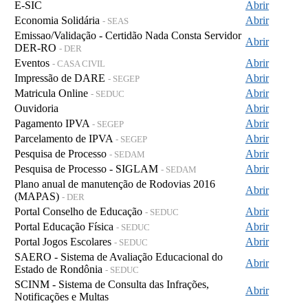
E-SIC
Abrir
Economia Solidária
Abrir
- SEAS
Emissao/Validação - Certidão Nada Consta Servidor
Abrir
DER-RO
- DER
Eventos
Abrir
- CASA CIVIL
Impressão de DARE
Abrir
- SEGEP
Matricula Online
Abrir
- SEDUC
Ouvidoria
Abrir
Pagamento IPVA
Abrir
- SEGEP
Parcelamento de IPVA
Abrir
- SEGEP
Pesquisa de Processo
Abrir
- SEDAM
Pesquisa de Processo - SIGLAM
Abrir
- SEDAM
Plano anual de manutenção de Rodovias 2016
Abrir
(MAPAS)
- DER
Portal Conselho de Educação
Abrir
- SEDUC
Portal Educação Física
Abrir
- SEDUC
Portal Jogos Escolares
Abrir
- SEDUC
SAERO - Sistema de Avaliação Educacional do
Abrir
Estado de Rondônia
- SEDUC
SCINM - Sistema de Consulta das Infrações,
Abrir
Notificações e Multas