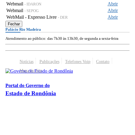
Webmail
Abrir
- IDARON
Webmail
Abrir
- SEPOG
WebMail - Expresso Livre
Abrir
- DER
Fechar
Palácio Rio Madeira
Atendimento ao público: das 7h30 às 13h30, de segunda a sexta-feira
Notícias
Publicações
Telefones Voip
Contato
Mapa do Site
Portal do Governo do
Estado de Rondônia
Palácio Rio Madeira
- Av. Farquar, 2986 - Bairro Pedrinhas
CEP 76.801-470 - Porto Velho, RO
© 2026
Governo do Estado de Rondônia
Todos os Direitos Reservados