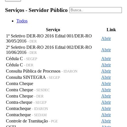
Serviços - Servidor Público
Todos
Serviço
Link
1º Seletivo DER-RO 2016 Edital 001/DER-RO
Abrir
30/05/2016
- DER
2º Seletivo DER-RO 2016 Edital 002/DER-RO
Abrir
10/06/2016
- DER
Cédula C
Abrir
- SEGEP
Cédula C
Abrir
- DER
Consulta Pública de Processos
Abrir
- IDARON
Consulta SINTEGRA
Abrir
- SEGEP
Contra Cheque
Abrir
Contra Cheque
Abrir
- SESDEC
Contra Cheque
Abrir
- DER
Contra-cheque
Abrir
- SEGEP
Contracheque
Abrir
- IDARON
Contracheque
Abrir
- SEDAM
Controle de Tramitação
Abrir
- PGE