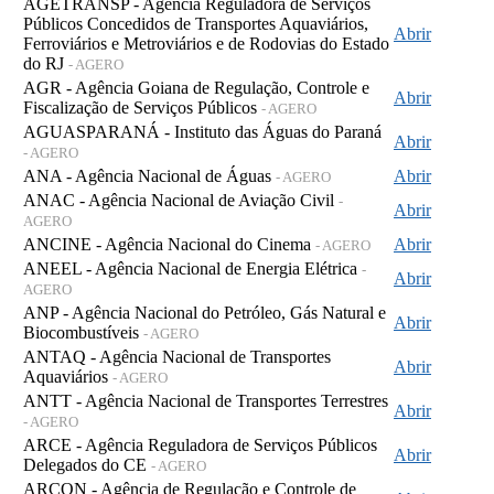
AGETRANSP - Agência Reguladora de Serviços
Públicos Concedidos de Transportes Aquaviários,
Abrir
Ferroviários e Metroviários e de Rodovias do Estado
do RJ
- AGERO
AGR - Agência Goiana de Regulação, Controle e
Abrir
Fiscalização de Serviços Públicos
- AGERO
AGUASPARANÁ - Instituto das Águas do Paraná
Abrir
- AGERO
ANA - Agência Nacional de Águas
Abrir
- AGERO
ANAC - Agência Nacional de Aviação Civil
-
Abrir
AGERO
ANCINE - Agência Nacional do Cinema
Abrir
- AGERO
ANEEL - Agência Nacional de Energia Elétrica
-
Abrir
AGERO
ANP - Agência Nacional do Petróleo, Gás Natural e
Abrir
Biocombustíveis
- AGERO
ANTAQ - Agência Nacional de Transportes
Abrir
Aquaviários
- AGERO
ANTT - Agência Nacional de Transportes Terrestres
Abrir
- AGERO
ARCE - Agência Reguladora de Serviços Públicos
Abrir
Delegados do CE
- AGERO
ARCON - Agência de Regulação e Controle de