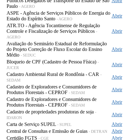
Públicos Delegados de Transporte do Estado de São
Abrir
Paulo
- AGERO
ASPE - Agência de Serviços Públicos de Energia do
Abrir
Estado do Espírito Santo
- AGERO
ATR.TO - Agência Tocantinense de Regulação
Controle e Fiscalização de Serviços Públicos
Abrir
-
AGERO
Avaliação do Seminário Estadual de Reformulação
do Projeto Correção de Fluxo Escolar do Ensino
Abrir
Médio
- SEDUC
Bloqueio de CPF (Cadastro de Pessoa Física)
-
Abrir
JUCER
Cadastro Ambiental Rural de Rondônia - CAR
-
Abrir
SEDAM
Cadastro de Exploradores e Consumidores de
Abrir
Produtos Florestais - CEPROF
- SEDAM
Cadastro de Exploradores e Consumidores de
Abrir
Produtos Florestais - CEPROF
- SEDAM
Cadastro de propriedades produtoras de soja
-
Abrir
IDARON
Carta de Serviço SUPEL
Abrir
- SUPEL
Central de Consultas e Emissão de Guias
Abrir
- DETRAN
Certidão FGTS
Abrir
- CGE