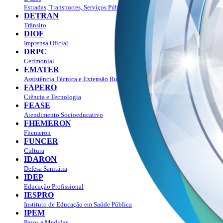
Estradas, Transportes, Serviços Públicos
DETRAN
Trânsito
DIOF
Imprensa Oficial
DRPC
Cerimonial
EMATER
Assistência Técnica e Extensão Rural
FAPERO
Ciência e Tecnologia
FEASE
Atendimento Socioeducativo
FHEMERON
Fhemeron
FUNCER
Cultura
IDARON
Defesa Sanitária
IDEP
Educação Profissional
IESPRO
Instituto de Educação em Saúde Pública
IPEM
Pesos e Medidas