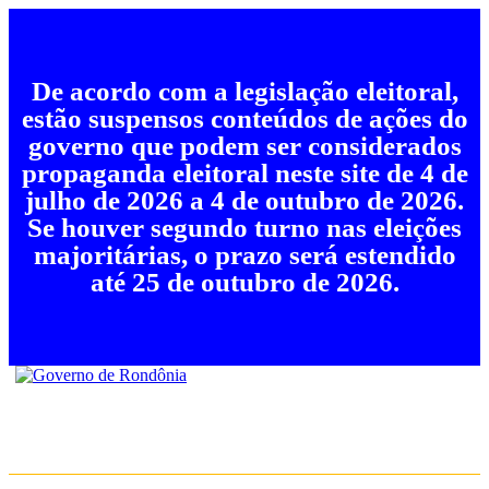
De acordo com a legislação eleitoral,
estão suspensos conteúdos de ações do
governo que podem ser considerados
propaganda eleitoral neste site de 4 de
julho de 2026 a 4 de outubro de 2026.
Se houver segundo turno nas eleições
majoritárias, o prazo será estendido
até 25 de outubro de 2026.