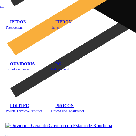
Instituto de Educação em Saúde Pública
IPERON
ITERON
Previdência
Terras
OUVIDORIA
PC
s
Ouvidoria-Geral
Polícia Civil
POLITEC
PROCON
Polícia Técnico-Científica
Defesa do Consumidor