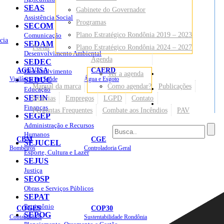
SEAS
Gabinete do Governador
Assistência Social
Programas
SECOM
Plano Estratégico Rondônia 2019 – 2023
Comunicação
cia
SEDAM
Portal
Plano Estratégico Rondônia 2024 – 2027
Desenvolvimento Ambiental
Agenda
SEDEC
AGEVISA
CAERD
Desenvolvimento
Ver a agenda
Mapa do Site
Vigilância em Saúde
SEDUC
Água e Esgoto
Manual da marca
Como agendar?
Publicações
Educação
SEFIN
Notícias
Empregos
LGPD
Contato
Sites
Finanças
Perguntas Frequentes
Combate aos Incêndios
PAV
SEGEP
Administração e Recursos
Humanos
CBM
CGE
SEJUCEL
Bombeiros
Controladoria Geral
Esporte, Cultura e Lazer
SEJUS
Justiça
SEOSP
Obras e Serviços Públicos
SEPAT
Patrimônio
COGES
COP30
SEPOG
Contabilidade
Sustentabilidade Rondônia