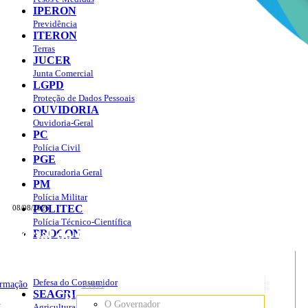
IPERON
Previdência
ITERON
Terras
JUCER
Junta Comercial
LGPD
Proteção de Dados Pessoais
OUVIDORIA
Ouvidoria-Geral
PC
Polícia Civil
PGE
Procuradoria Geral
PM
Polícia Militar
POLITEC
08/08/2026
Polícia Técnico-Científica
Portal do Governo do
Estado de Rondônia
PROCON
sso à Informação
Governo
de
Defesa do Consumidor
ormação
Sobre
SEAGRI
Rondônia
o
O Governador
Agricultura