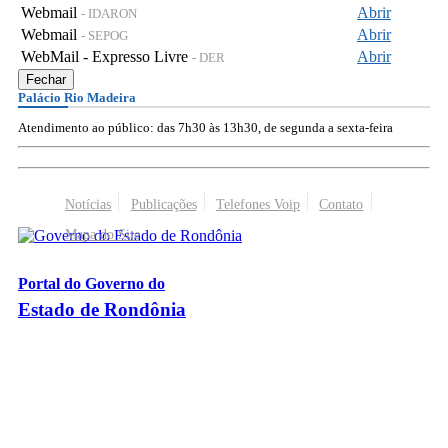
Webmail
Abrir
- IDARON
Webmail
Abrir
- SEPOG
WebMail - Expresso Livre
Abrir
- DER
Fechar
Palácio Rio Madeira
Atendimento ao público: das 7h30 às 13h30, de segunda a sexta-feira
Notícias
Publicações
Telefones Voip
Contato
Mapa do Site
Portal do Governo do
Estado de Rondônia
Palácio Rio Madeira
- Av. Farquar, 2986 - Bairro Pedrinhas
CEP 76.801-470 - Porto Velho, RO
© 2026
Governo do Estado de Rondônia
Todos os Direitos Reservados