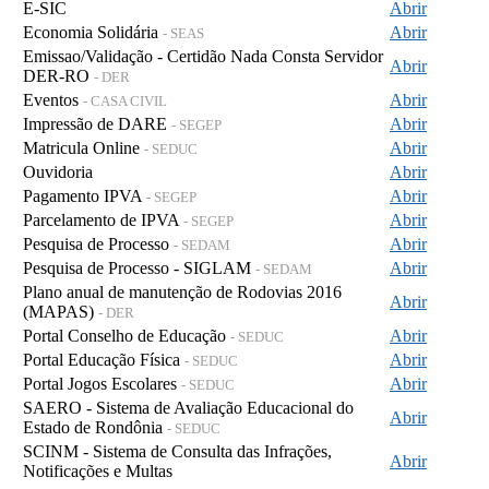
E-SIC
Abrir
Economia Solidária
Abrir
- SEAS
Emissao/Validação - Certidão Nada Consta Servidor
Abrir
DER-RO
- DER
Eventos
Abrir
- CASA CIVIL
Impressão de DARE
Abrir
- SEGEP
Matricula Online
Abrir
- SEDUC
Ouvidoria
Abrir
Pagamento IPVA
Abrir
- SEGEP
Parcelamento de IPVA
Abrir
- SEGEP
Pesquisa de Processo
Abrir
- SEDAM
Pesquisa de Processo - SIGLAM
Abrir
- SEDAM
Plano anual de manutenção de Rodovias 2016
Abrir
(MAPAS)
- DER
Portal Conselho de Educação
Abrir
- SEDUC
Portal Educação Física
Abrir
- SEDUC
Portal Jogos Escolares
Abrir
- SEDUC
SAERO - Sistema de Avaliação Educacional do
Abrir
Estado de Rondônia
- SEDUC
SCINM - Sistema de Consulta das Infrações,
Abrir
Notificações e Multas