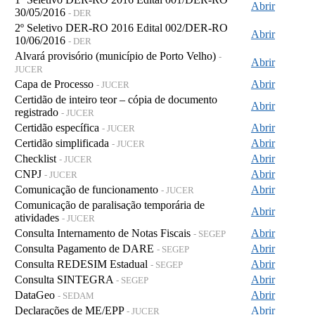
Abrir
30/05/2016
- DER
2º Seletivo DER-RO 2016 Edital 002/DER-RO
Abrir
10/06/2016
- DER
Alvará provisório (município de Porto Velho)
-
Abrir
JUCER
Capa de Processo
Abrir
- JUCER
Certidão de inteiro teor – cópia de documento
Abrir
registrado
- JUCER
Certidão específica
Abrir
- JUCER
Certidão simplificada
Abrir
- JUCER
Checklist
Abrir
- JUCER
CNPJ
Abrir
- JUCER
Comunicação de funcionamento
Abrir
- JUCER
Comunicação de paralisação temporária de
Abrir
atividades
- JUCER
Consulta Internamento de Notas Fiscais
Abrir
- SEGEP
Consulta Pagamento de DARE
Abrir
- SEGEP
Consulta REDESIM Estadual
Abrir
- SEGEP
Consulta SINTEGRA
Abrir
- SEGEP
DataGeo
Abrir
- SEDAM
Declarações de ME/EPP
Abrir
- JUCER