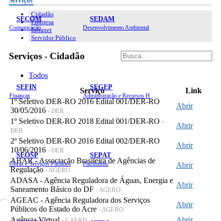
Serviços
Cidadão
SECOM
SEDAM
Empresa
Comunicação
Desenvolvimento Ambiental
Intranet
Servidor Público
Serviços - Cidadão
Todos
SEFIN
SEGEP
Serviço
Link
Finanças
Administração e Recursos Humanos
1º Seletivo DER-RO 2016 Edital 001/DER-RO
Abrir
30/05/2016
- DER
1º Seletivo DER-RO 2018 Edital 001/DER-RO
-
Abrir
DER
2º Seletivo DER-RO 2016 Edital 002/DER-RO
Abrir
10/06/2016
- DER
SEOSP
SEPAT
ABAR - Associação Brasileira de Agências de
Obras e Serviços Públicos
Patrimônio
Abrir
Regulação
- AGERO
ADASA - Agência Reguladora de Águas, Energia e
Abrir
Saneamento Básico do DF
- AGERO
Planejamento, Orçamento e Gestão
AGEAC - Agência Reguladora dos Serviços
Abrir
Públicos do Estado do Acre
- AGERO
Agência Virtual
Abrir
- CAERD