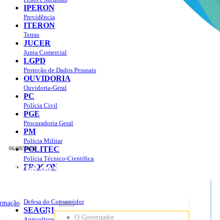
IPERON
Previdência
ITERON
Terras
JUCER
Junta Comercial
LGPD
Proteção de Dados Pessoais
OUVIDORIA
Ouvidoria-Geral
PC
Polícia Civil
PGE
Procuradoria Geral
PM
Polícia Militar
POLITEC
06/08/2026
Polícia Técnico-Científica
Portal do Governo do
Estado de Rondônia
PROCON
sso à Informação
Governo
de
Defesa do Consumidor
ormação
Sobre
SEAGRI
Rondônia
o
O Governador
Agricultura