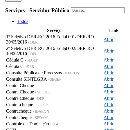
Serviços - Servidor Público
Todos
Serviço
Link
1º Seletivo DER-RO 2016 Edital 001/DER-RO
Abrir
30/05/2016
- DER
2º Seletivo DER-RO 2016 Edital 002/DER-RO
Abrir
10/06/2016
- DER
Cédula C
Abrir
- SEGEP
Cédula C
Abrir
- DER
Consulta Pública de Processos
Abrir
- IDARON
Consulta SINTEGRA
Abrir
- SEGEP
Contra Cheque
Abrir
Contra Cheque
Abrir
- SESDEC
Contra Cheque
Abrir
- DER
Contra-cheque
Abrir
- SEGEP
Contracheque
Abrir
- IDARON
Contracheque
Abrir
- SEDAM
Controle de Tramitação
Abrir
- PGE