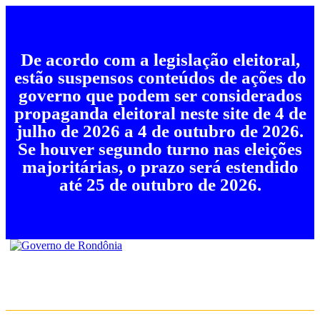
De acordo com a legislação eleitoral,
estão suspensos conteúdos de ações do
governo que podem ser considerados
propaganda eleitoral neste site de 4 de
julho de 2026 a 4 de outubro de 2026.
Se houver segundo turno nas eleições
majoritárias, o prazo será estendido
até 25 de outubro de 2026.