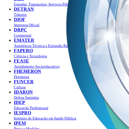
Estradas, Transportes, Serviços Públicos
DETRAN
Trânsito
DIOF
Imprensa Oficial
DRPC
Cerimonial
EMATER
Assistência Técnica e Extensão Rural
FAPERO
Ciência e Tecnologia
FEASE
Atendimento Socioeducativo
FHEMERON
Fhemeron
FUNCER
Cultura
IDARON
Defesa Sanitária
IDEP
Educação Profissional
IESPRO
Instituto de Educação em Saúde Pública
IPEM
Pesos e Medidas