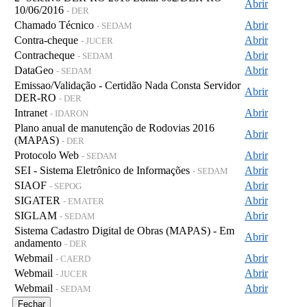
Abrir
10/06/2016
- DER
Chamado Técnico
Abrir
- SEDAM
Contra-cheque
Abrir
- JUCER
Contracheque
Abrir
- SEDAM
DataGeo
Abrir
- SEDAM
Emissao/Validação - Certidão Nada Consta Servidor
Abrir
DER-RO
- DER
Intranet
Abrir
- IDARON
Plano anual de manutenção de Rodovias 2016
Abrir
(MAPAS)
- DER
Protocolo Web
Abrir
- SEDAM
SEI - Sistema Eletrônico de Informações
Abrir
- SEDAM
SIAOF
Abrir
- SEPOG
SIGATER
Abrir
- EMATER
SIGLAM
Abrir
- SEDAM
Sistema Cadastro Digital de Obras (MAPAS) - Em
Abrir
andamento
- DER
Webmail
Abrir
- CAERD
Webmail
Abrir
- JUCER
Webmail
Abrir
- SEDAM
Fechar