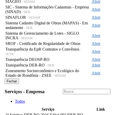
SIAGEO
Abrir
- SEDAM
SIC - Sistema de Informações Cadastrais - Empresa
Abrir
(SINAD)
- DER
SINAFLOR
Abrir
- SEDAM
Sistema Cadastro Digital de Obras (MAPAS) - Em
Abrir
andamento
- DER
Sistema de Gerenciamento de Lotes - SIGLO
Abrir
INCRA
- SEDAM
SROF - Certificado de Regularidade de Obras
Abrir
Transparência da EpR Contratos e Convênios
-
Abrir
SETIC
Transparência DEOSP-RO
Abrir
Transparência DER-RO
Abrir
- DER
Zoneamento Socioeconômico e Ecológico do
Abrir
Estado de Rondônia - ZSEE
- SEDAM
Fechar
Serviços - Empresa
Todos
Serviço
Link
1º Seletivo DER-RO 2016 Edital 001/DER-RO