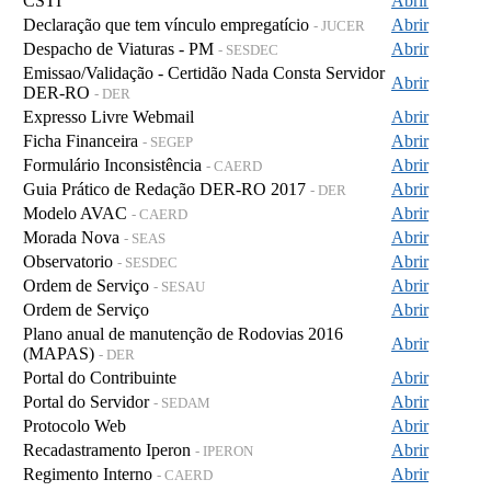
CSTI
Abrir
Declaração que tem vínculo empregatício
Abrir
- JUCER
Despacho de Viaturas - PM
Abrir
- SESDEC
Emissao/Validação - Certidão Nada Consta Servidor
Abrir
DER-RO
- DER
Expresso Livre Webmail
Abrir
Ficha Financeira
Abrir
- SEGEP
Formulário Inconsistência
Abrir
- CAERD
Guia Prático de Redação DER-RO 2017
Abrir
- DER
Modelo AVAC
Abrir
- CAERD
Morada Nova
Abrir
- SEAS
Observatorio
Abrir
- SESDEC
Ordem de Serviço
Abrir
- SESAU
Ordem de Serviço
Abrir
Plano anual de manutenção de Rodovias 2016
Abrir
(MAPAS)
- DER
Portal do Contribuinte
Abrir
Portal do Servidor
Abrir
- SEDAM
Protocolo Web
Abrir
Recadastramento Iperon
Abrir
- IPERON
Regimento Interno
Abrir
- CAERD