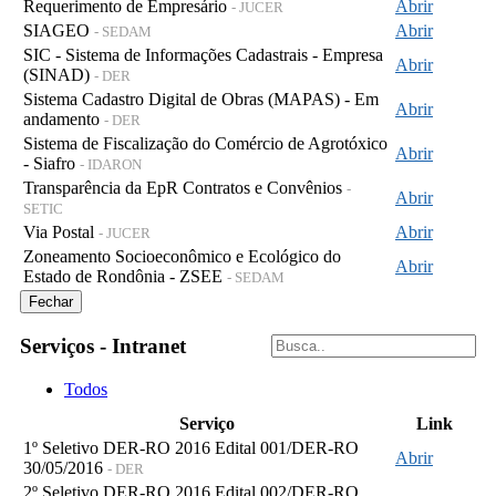
Requerimento de Empresário
Abrir
- JUCER
SIAGEO
Abrir
- SEDAM
SIC - Sistema de Informações Cadastrais - Empresa
Abrir
(SINAD)
- DER
Sistema Cadastro Digital de Obras (MAPAS) - Em
Abrir
andamento
- DER
Sistema de Fiscalização do Comércio de Agrotóxico
Abrir
- Siafro
- IDARON
Transparência da EpR Contratos e Convênios
-
Abrir
SETIC
Via Postal
Abrir
- JUCER
Zoneamento Socioeconômico e Ecológico do
Abrir
Estado de Rondônia - ZSEE
- SEDAM
Fechar
Serviços - Intranet
Todos
Serviço
Link
1º Seletivo DER-RO 2016 Edital 001/DER-RO
Abrir
30/05/2016
- DER
2º Seletivo DER-RO 2016 Edital 002/DER-RO