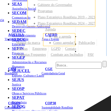
SEAS
Gabinete do Governador
Assistência Social
Programas
SECOM
Plano Estratégico Rondônia 2019 – 2023
Comunicação
cia
SEDAM
Portal
Plano Estratégico Rondônia 2024 – 2027
Desenvolvimento Ambiental
Agenda
SEDEC
AGEVISA
CAERD
Desenvolvimento
Ver a agenda
Mapa do Site
Vigilância em Saúde
SEDUC
Água e Esgoto
Manual da marca
Como agendar?
Publicações
Educação
SEFIN
Notícias
Empregos
LGPD
Contato
Sites
Finanças
Perguntas Frequentes
Combate aos Incêndios
PAV
SEGEP
Administração e Recursos
Humanos
CBM
CGE
SEJUCEL
Bombeiros
Controladoria Geral
Esporte, Cultura e Lazer
SEJUS
Justiça
SEOSP
Obras e Serviços Públicos
SEPAT
Patrimônio
COGES
COP30
SEPOG
Contabilidade
Sustentabilidade Rondônia