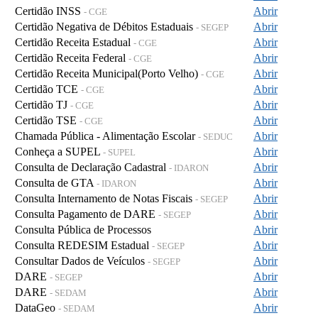
Certidão INSS
Abrir
- CGE
Certidão Negativa de Débitos Estaduais
Abrir
- SEGEP
Certidão Receita Estadual
Abrir
- CGE
Certidão Receita Federal
Abrir
- CGE
Certidão Receita Municipal(Porto Velho)
Abrir
- CGE
Certidão TCE
Abrir
- CGE
Certidão TJ
Abrir
- CGE
Certidão TSE
Abrir
- CGE
Chamada Pública - Alimentação Escolar
Abrir
- SEDUC
Conheça a SUPEL
Abrir
- SUPEL
Consulta de Declaração Cadastral
Abrir
- IDARON
Consulta de GTA
Abrir
- IDARON
Consulta Internamento de Notas Fiscais
Abrir
- SEGEP
Consulta Pagamento de DARE
Abrir
- SEGEP
Consulta Pública de Processos
Abrir
Consulta REDESIM Estadual
Abrir
- SEGEP
Consultar Dados de Veículos
Abrir
- SEGEP
DARE
Abrir
- SEGEP
DARE
Abrir
- SEDAM
DataGeo
Abrir
- SEDAM