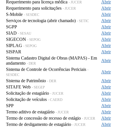
Requerimento para licença médica
Abrir
- JUCER
Requerimento para solicitações
Abrir
- JUCER
S-Mobile
Abrir
- SESDEC
Serviços de tecnologia (abrir chamado)
Abrir
- SETIC
SGPP
Abrir
SIAD
Abrir
- SESAU
SIGECON
Abrir
- SEPOG
SIPLAG
Abrir
- SEPOG
SISPAR
Abrir
Sistema Cadastro Digital de Obras (MAPAS) - Em
Abrir
andamento
- DER
Sistema de Controle de Ocorrências Periciais
-
Abrir
SESDEC
Sistema de Patrimônio
Abrir
- DER
SITAFE Web
Abrir
- SEGEP
Solicitação de estagiário
Abrir
- JUCER
Solicitação de veículos
Abrir
- CAERD
SPP
Abrir
Termo aditivo de estagiário
Abrir
- JUCER
Termo de concessão de recesso de estágio
Abrir
- JUCER
Termo de desligamento de estagiário
Abrir
- JUCER