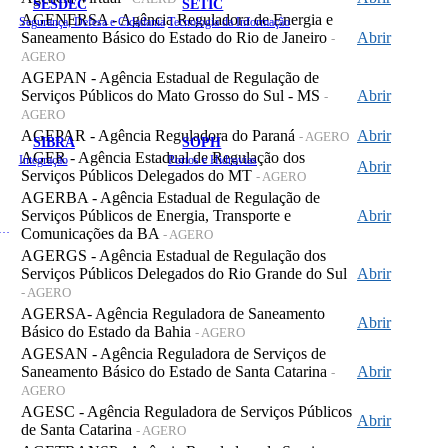
SESDEC
SETIC
AGENERSA - Agência Reguladora de Energia e
Segurança, Defesa e Cidadania
Tecnologia da Informação
Saneamento Básico do Estado do Rio de Janeiro
Abrir
-
AGERO
AGEPAN - Agência Estadual de Regulação de
Serviços Públicos do Mato Grosso do Sul - MS
Abrir
-
AGERO
AGEPAR - Agência Reguladora do Paraná
Abrir
- AGERO
SIBRA
SOPH
AGER - Agência Estadual de Regulação dos
Integração
Portos e Hidrovias
Abrir
Serviços Públicos Delegados do MT
- AGERO
AGERBA - Agência Estadual de Regulação de
Serviços Públicos de Energia, Transporte e
Abrir
 de Gastos Públicos Administrativos
Comunicações da BA
- AGERO
AGERGS - Agência Estadual de Regulação dos
Serviços Públicos Delegados do Rio Grande do Sul
Abrir
- AGERO
AGERSA- Agência Reguladora de Saneamento
Abrir
Básico do Estado da Bahia
- AGERO
AGESAN - Agência Reguladora de Serviços de
Saneamento Básico do Estado de Santa Catarina
Abrir
-
AGERO
AGESC - Agência Reguladora de Serviços Públicos
Abrir
de Santa Catarina
- AGERO