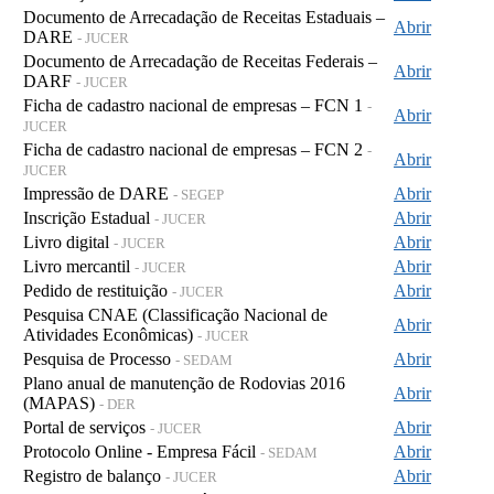
Documento de Arrecadação de Receitas Estaduais –
Abrir
DARE
- JUCER
Documento de Arrecadação de Receitas Federais –
Abrir
DARF
- JUCER
Ficha de cadastro nacional de empresas – FCN 1
-
Abrir
JUCER
Ficha de cadastro nacional de empresas – FCN 2
-
Abrir
JUCER
Impressão de DARE
Abrir
- SEGEP
Inscrição Estadual
Abrir
- JUCER
Livro digital
Abrir
- JUCER
Livro mercantil
Abrir
- JUCER
Pedido de restituição
Abrir
- JUCER
Pesquisa CNAE (Classificação Nacional de
Abrir
Atividades Econômicas)
- JUCER
Pesquisa de Processo
Abrir
- SEDAM
Plano anual de manutenção de Rodovias 2016
Abrir
(MAPAS)
- DER
Portal de serviços
Abrir
- JUCER
Protocolo Online - Empresa Fácil
Abrir
- SEDAM
Registro de balanço
Abrir
- JUCER