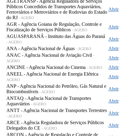
AGETRANSP - Agência Reguladora de Serviços
Públicos Concedidos de Transportes Aquaviários,
Abrir
Ferroviários e Metroviários e de Rodovias do Estado
do RJ
- AGERO
AGR - Agência Goiana de Regulação, Controle e
Abrir
Fiscalização de Serviços Públicos
- AGERO
AGUASPARANÁ - Instituto das Águas do Paraná
Abrir
- AGERO
ANA - Agência Nacional de Águas
Abrir
- AGERO
ANAC - Agência Nacional de Aviação Civil
-
Abrir
AGERO
ANCINE - Agência Nacional do Cinema
Abrir
- AGERO
ANEEL - Agência Nacional de Energia Elétrica
-
Abrir
AGERO
ANP - Agência Nacional do Petróleo, Gás Natural e
Abrir
Biocombustíveis
- AGERO
ANTAQ - Agência Nacional de Transportes
Abrir
Aquaviários
- AGERO
ANTT - Agência Nacional de Transportes Terrestres
Abrir
- AGERO
ARCE - Agência Reguladora de Serviços Públicos
Abrir
Delegados do CE
- AGERO
ARCON - Agência de Regulação e Controle de