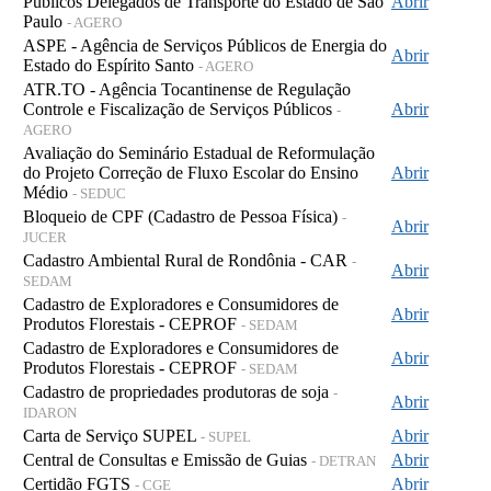
Públicos Delegados de Transporte do Estado de São
Abrir
Paulo
- AGERO
ASPE - Agência de Serviços Públicos de Energia do
Abrir
Estado do Espírito Santo
- AGERO
ATR.TO - Agência Tocantinense de Regulação
Controle e Fiscalização de Serviços Públicos
Abrir
-
AGERO
Avaliação do Seminário Estadual de Reformulação
do Projeto Correção de Fluxo Escolar do Ensino
Abrir
Médio
- SEDUC
Bloqueio de CPF (Cadastro de Pessoa Física)
-
Abrir
JUCER
Cadastro Ambiental Rural de Rondônia - CAR
-
Abrir
SEDAM
Cadastro de Exploradores e Consumidores de
Abrir
Produtos Florestais - CEPROF
- SEDAM
Cadastro de Exploradores e Consumidores de
Abrir
Produtos Florestais - CEPROF
- SEDAM
Cadastro de propriedades produtoras de soja
-
Abrir
IDARON
Carta de Serviço SUPEL
Abrir
- SUPEL
Central de Consultas e Emissão de Guias
Abrir
- DETRAN
Certidão FGTS
Abrir
- CGE